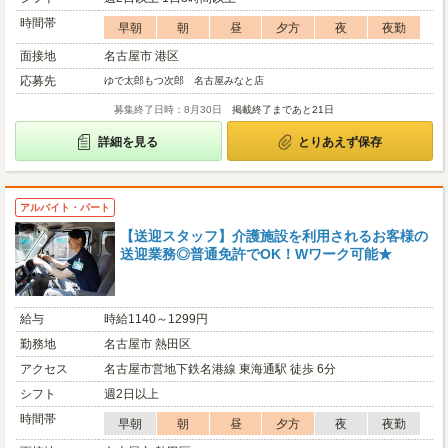
時間帯
早朝
朝
昼
夕方
夜
夜勤
面接地
名古屋市 港区
応募先
ゆで太郎もつ次郎 名古屋みなと店
募集終了日時：8月30日
掲載終了まであと21日
詳細を見る
とりあえず保存
アルバイト・パート
【送迎スタッフ】介護施設を利用されるお客様の
送迎業務◎普通免許でOK！Wワーク可能★
給与
時給1140～1299円
勤務地
名古屋市 熱田区
アクセス
名古屋市営地下鉄名港線 東海通駅 徒歩 6分
シフト
週2日以上
時間帯
早朝
朝
昼
夕方
夜
夜勤