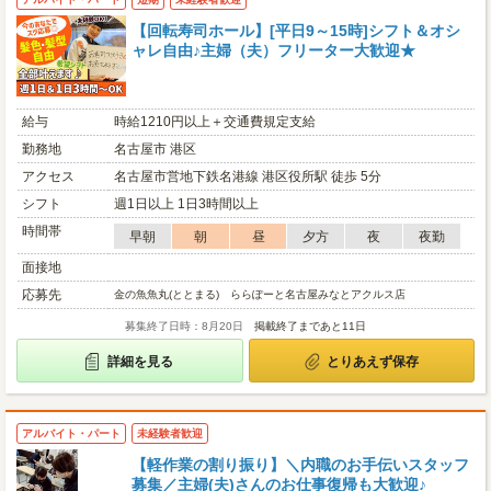
【回転寿司ホール】[平日9～15時]シフト＆オシ
ャレ自由♪主婦（夫）フリーター大歓迎★
給与
時給1210円以上＋交通費規定支給
勤務地
名古屋市 港区
アクセス
名古屋市営地下鉄名港線 港区役所駅 徒歩 5分
シフト
週1日以上 1日3時間以上
時間帯
早朝
朝
昼
夕方
夜
夜勤
面接地
応募先
金の魚魚丸(ととまる) ららぽーと名古屋みなとアクルス店
募集終了日時：8月20日
掲載終了まであと11日
詳細を見る
とりあえず保存
アルバイト・パート
未経験者歓迎
【軽作業の割り振り】＼内職のお手伝いスタッフ
募集／主婦(夫)さんのお仕事復帰も大歓迎♪