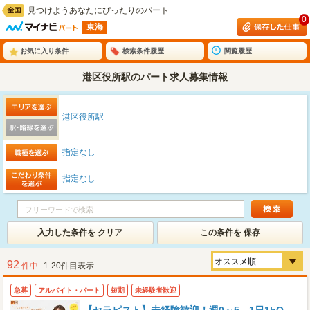
見つけようあなたにぴったりのパート
0
東海
お気に入り条件
検索条件履歴
閲覧履歴
港区役所駅のパート求人募集情報
港区役所駅
指定なし
指定なし
入力した条件を クリア
この条件を 保存
92
件中
1-20件目表示
急募
アルバイト・パート
短期
未経験者歓迎