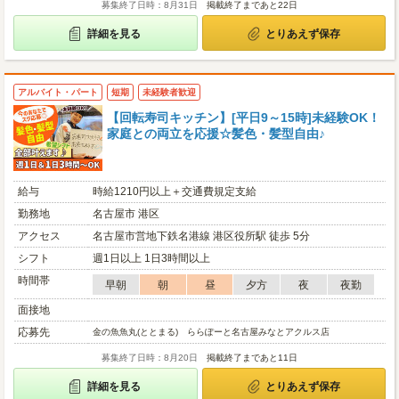
募集終了日時：8月31日
掲載終了まであと22日
詳細を見る
とりあえず保存
アルバイト・パート
短期
未経験者歓迎
【回転寿司キッチン】[平日9～15時]未経験OK！
家庭との両立を応援☆髪色・髪型自由♪
給与
時給1210円以上＋交通費規定支給
勤務地
名古屋市 港区
アクセス
名古屋市営地下鉄名港線 港区役所駅 徒歩 5分
シフト
週1日以上 1日3時間以上
時間帯
早朝
朝
昼
夕方
夜
夜勤
面接地
応募先
金の魚魚丸(ととまる) ららぽーと名古屋みなとアクルス店
募集終了日時：8月20日
掲載終了まであと11日
詳細を見る
とりあえず保存