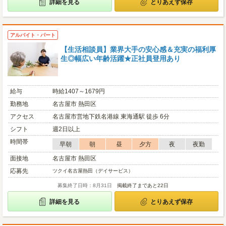
詳細を見る
とりあえず保存
アルバイト・パート
【生活相談員】業界大手の安心感＆充実の福利厚
生◎幅広い年齢活躍★正社員登用あり
給与
時給1407～1679円
勤務地
名古屋市 熱田区
アクセス
名古屋市営地下鉄名港線 東海通駅 徒歩 6分
シフト
週2日以上
時間帯
早朝
朝
昼
夕方
夜
夜勤
面接地
名古屋市 熱田区
応募先
ツクイ名古屋熱田（デイサービス）
募集終了日時：8月31日
掲載終了まであと22日
詳細を見る
とりあえず保存