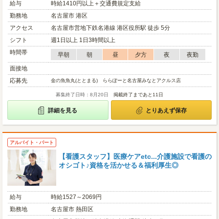
給与
時給1410円以上＋交通費規定支給
勤務地
名古屋市 港区
アクセス
名古屋市営地下鉄名港線 港区役所駅 徒歩 5分
シフト
週1日以上 1日3時間以上
時間帯
早朝
朝
昼
夕方
夜
夜勤
面接地
応募先
金の魚魚丸(ととまる) ららぽーと名古屋みなとアクルス店
募集終了日時：8月20日
掲載終了まであと11日
詳細を見る
とりあえず保存
アルバイト・パート
【看護スタッフ】医療ケアetc...介護施設で看護の
オシゴト♪資格を活かせる＆福利厚生◎
給与
時給1527～2069円
勤務地
名古屋市 熱田区