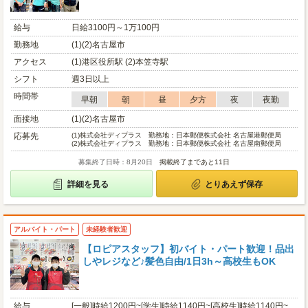
給与
日給3100円～1万100円
勤務地
(1)(2)名古屋市
アクセス
(1)港区役所駅 (2)本笠寺駅
シフト
週3日以上
時間帯
早朝
朝
昼
夕方
夜
夜勤
面接地
(1)(2)名古屋市
応募先
(1)
株式会社ディプラス 勤務地：日本郵便株式会社 名古屋港郵便局
(2)
株式会社ディプラス 勤務地：日本郵便株式会社 名古屋南郵便局
募集終了日時：8月20日
掲載終了まであと11日
詳細を見る
とりあえず保存
アルバイト・パート
未経験者歓迎
【ロピアスタッフ】初バイト・パート歓迎！品出
しやレジなど♪髪色自由/1日3h～高校生もOK
給与
[一般]時給1200円~[学生]時給1140円~[高校生]時給1140円~