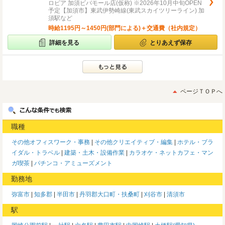
ロピア 加須ビバモール店(仮称) ※2026年10月中旬OPEN
予定【加須市】東武伊勢崎線(東武スカイツリーライン) 加
須駅など
時給1195円～1450円(部門による)＋交通費（社内規定）
詳細を見る
とりあえず保存
ページＴＯＰへ
職種
その他オフィスワーク・事務
その他クリエイティブ・編集
ホテル・ブラ
イダル・トラベル
建築・土木・設備作業
カラオケ・ネットカフェ・マン
ガ喫茶
パチンコ・アミューズメント
勤務地
弥富市
知多郡
半田市
丹羽郡大口町・扶桑町
刈谷市
清須市
駅