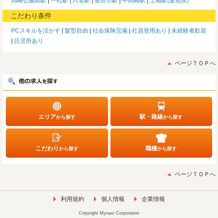
岡崎公園前駅
一社駅
六名駅
豊田市駅
中岡崎駅
土橋駅(愛知県)
こだわり条件
PCスキルを活かす
髪型自由
社会保険完備
社員登用あり
未経験者歓迎
託児所あり
ページＴＯＰへ
エリア
駅・路線
から探す
から探す
こだわり
職種
から探す
から探す
ページＴＯＰへ
利用規約
個人情報
企業情報
Copyright Mynavi Corporation