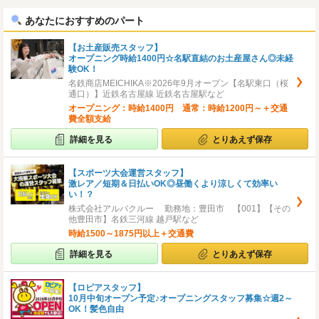
へ
へ
あなたにおすすめのパート
【お土産販売スタッフ】
オープニング時給1400円☆名駅直結のお土産屋さん◎未経
験OK！
名鉄商店MEICHIKA※2026年9月オープン【名駅東口（桜
通口）】近鉄名古屋線 近鉄名古屋駅など
オープニング：時給1400円 通常：時給1200円～＋交通
費全額支給
詳細を見る
とりあえず保存
【スポーツ大会運営スタッフ】
激レア／短期＆日払いOK◎昼働くより涼しくて効率い
い！？
株式会社アルバクルー 勤務地：豊田市 【001】【その
他豊田市】名鉄三河線 越戸駅など
時給1500～1875円以上＋交通費
詳細を見る
とりあえず保存
【ロピアスタッフ】
10月中旬オープン予定♪オープニングスタッフ募集☆週2～
OK！髪色自由