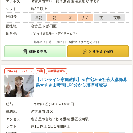
アクセス
名古屋市営地下鉄名港線 東海通駅 徒歩 6分
シフト
週3日以上
時間帯
早朝
朝
昼
夕方
夜
夜勤
面接地
名古屋市 熱田区
応募先
ツクイ名古屋熱田（デイサービス）
募集終了日時：8月31日
掲載終了まであと22日
詳細を見る
とりあえず保存
アルバイト・パート
短期
未経験者歓迎
【オンライン家庭教師】≪在宅≫★社会人講師募
集★すきま時間に60分から指導可能◎
給与
1コマ(60分)1430～6930円
勤務地
名古屋市 港区
アクセス
名古屋市営地下鉄名港線 港区役所駅
シフト
週1日以上 1日1時間以上