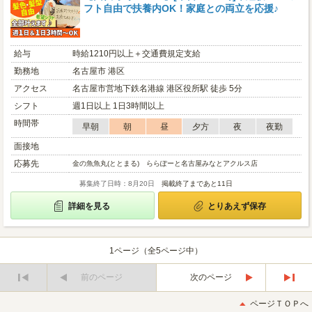
フト自由で扶養内OK！家庭との両立を応援♪
給与
時給1210円以上＋交通費規定支給
勤務地
名古屋市 港区
アクセス
名古屋市営地下鉄名港線 港区役所駅 徒歩 5分
シフト
週1日以上 1日3時間以上
時間帯
早朝
朝
昼
夕方
夜
夜勤
面接地
応募先
金の魚魚丸(ととまる) ららぽーと名古屋みなとアクルス店
募集終了日時：8月20日
掲載終了まであと11日
詳細を見る
とりあえず保存
1ページ（全5ページ中）
前のページ
次のページ
最
最
初
後
ページＴＯＰへ