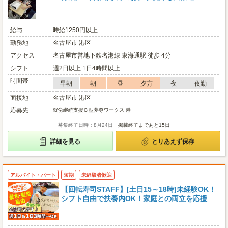
給与
時給1250円以上
勤務地
名古屋市 港区
アクセス
名古屋市営地下鉄名港線 東海通駅 徒歩 4分
シフト
週2日以上 1日4時間以上
時間帯
早朝
朝
昼
夕方
夜
夜勤
面接地
名古屋市 港区
応募先
就労継続支援Ｂ型夢尊ワークス 港
募集終了日時：8月24日
掲載終了まであと15日
詳細を見る
とりあえず保存
アルバイト・パート
短期
未経験者歓迎
【回転寿司STAFF】[土日15～18時]未経験OK！
シフト自由で扶養内OK！家庭との両立を応援