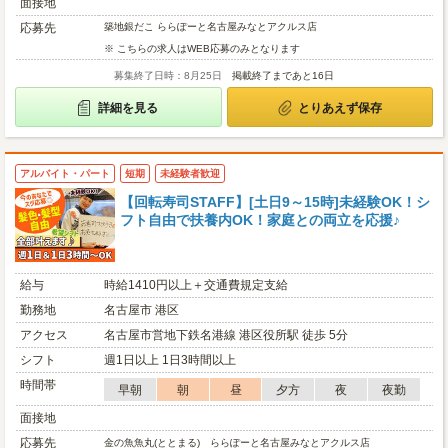
面接地
応募先
築地銀だこ ららぽーと名古屋みなとアクルス店
※ こちらの求人はWEB応募のみとなります
募集終了日時：8月25日
掲載終了まであと16日
詳細を見る
とりあえず保存
アルバイト・パート
短期
未経験者歓迎
【回転寿司STAFF】[土日9～15時]未経験OK！シ
フト自由で扶養内OK！家庭との両立を応援♪
給与
時給1410円以上＋交通費規定支給
勤務地
名古屋市 港区
アクセス
名古屋市営地下鉄名港線 港区役所駅 徒歩 5分
シフト
週1日以上 1日3時間以上
時間帯
早朝
朝
昼
夕方
夜
夜勤
面接地
応募先
金の魚魚丸(ととまる) ららぽーと名古屋みなとアクルス店