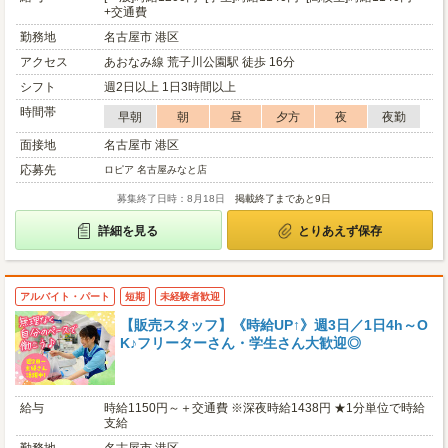
+交通費
勤務地
名古屋市 港区
アクセス
あおなみ線 荒子川公園駅 徒歩 16分
シフト
週2日以上 1日3時間以上
時間帯
早朝
朝
昼
夕方
夜
夜勤
面接地
名古屋市 港区
応募先
ロピア 名古屋みなと店
募集終了日時：8月18日
掲載終了まであと9日
詳細を見る
とりあえず保存
アルバイト・パート
短期
未経験者歓迎
【販売スタッフ】《時給UP↑》週3日／1日4h～O
K♪フリーターさん・学生さん大歓迎◎
給与
時給1150円～＋交通費 ※深夜時給1438円 ★1分単位で時給
支給