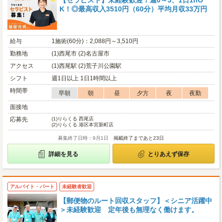
【セラピスト】未経験歓迎！週0～5、1日1hO
K！◎最高収入3510円（60分）平均月収33万円
給与
1施術(60分)：2,088円～3,510円
勤務地
(1)西尾市 (2)名古屋市
アクセス
(1)西尾駅 (2)荒子川公園駅
シフト
週1日以上 1日1時間以上
時間帯
早朝
朝
昼
夕方
夜
夜勤
面接地
応募先
(1)
りらくる 西尾店
(2)
りらくる 港区本宮新町店
募集終了日時：9月1日
掲載終了まであと23日
詳細を見る
とりあえず保存
アルバイト・パート
未経験者歓迎
【郵便物のルート回収スタッフ】＜シニア活躍中
＞未経験歓迎 定年後も無理なく働けます。