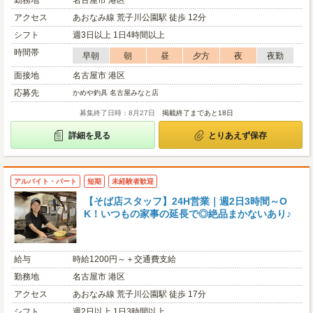
勤務地
名古屋市 港区
アクセス
あおなみ線 荒子川公園駅 徒歩 12分
シフト
週3日以上 1日4時間以上
時間帯
早朝
朝
昼
夕方
夜
夜勤
面接地
名古屋市 港区
応募先
かめや釣具 名古屋みなと店
募集終了日時：8月27日
掲載終了まであと18日
詳細を見る
とりあえず保存
アルバイト・パート
短期
未経験者歓迎
【そば店スタッフ】24H営業｜週2日3時間～O
K！いつもの家事の延長で◎絶品まかないあり♪
給与
時給1200円～＋交通費支給
勤務地
名古屋市 港区
アクセス
あおなみ線 荒子川公園駅 徒歩 17分
シフト
週2日以上 1日3時間以上