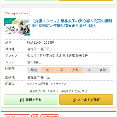
アルバイト・パート
【介護スタッフ】業界大手の安心感＆充実の福利
厚生◎幅広い年齢活躍★正社員登用あり
給与
時給1140～1599円
勤務地
名古屋市 熱田区
アクセス
名古屋市営地下鉄名港線 東海通駅 徒歩 6分
シフト
週2日以上
時間帯
早朝
朝
昼
夕方
夜
夜勤
面接地
名古屋市 熱田区
応募先
ツクイ名古屋熱田（デイサービス）
募集終了日時：8月31日
掲載終了まであと22日
詳細を見る
とりあえず保存
アルバイト・パート
短期
未経験者歓迎