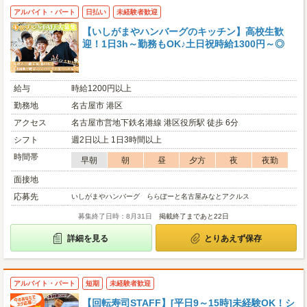
アルバイト・パート
日払い
未経験者歓迎
【いしがまやハンバーグのキッチン】高校生歓
迎！1日3h～勤務もOK♪土日祝時給1300円～◎
給与
時給1200円以上
勤務地
名古屋市 港区
アクセス
名古屋市営地下鉄名港線 港区役所駅 徒歩 6分
シフト
週2日以上 1日3時間以上
時間帯
早朝
朝
昼
夕方
夜
夜勤
面接地
応募先
いしがまやハンバーグ ららぽーと名古屋みなとアクルス
募集終了日時：8月31日
掲載終了まであと22日
詳細を見る
とりあえず保存
アルバイト・パート
短期
未経験者歓迎
【回転寿司STAFF】[平日9～15時]未経験OK！シ