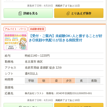
募集終了日時：8月20日
掲載終了まであと11日
詳細を見る
とりあえず保存
アルバイト・パート
未経験者歓迎
【受付・ご案内】未経験OK♪人と接することが好
き◎笑顔や気配りが活きる病院受付
給与
時給1140～1220円
勤務地
名古屋市 南区
アクセス
名鉄常滑線 道徳駅 徒歩 12分
シフト
週4日以上
時間帯
早朝
朝
昼
夕方
夜
夜勤
面接地
応募先
株式会社ソラスト 勤務地：JCHO中京病院/2311200055-001
募集終了日時：8月19日
掲載終了まであと10日