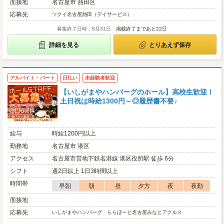
面接地
名古屋市 熱田区
応募先
ツクイ名古屋熱田（デイサービス）
募集終了日時：8月31日
掲載終了まであと22日
詳細を見る
とりあえず保存
アルバイト・パート
日払い
未経験者歓迎
【いしがまやハンバーグのホール】高校生歓迎！
土日祝は時給1300円～◎履歴書不要♪
給与
時給1200円以上
勤務地
名古屋市 港区
アクセス
名古屋市営地下鉄名港線 港区役所駅 徒歩 6分
シフト
週2日以上 1日3時間以上
時間帯
早朝
朝
昼
夕方
夜
夜勤
面接地
応募先
いしがまやハンバーグ ららぽーと名古屋みなとアクルス