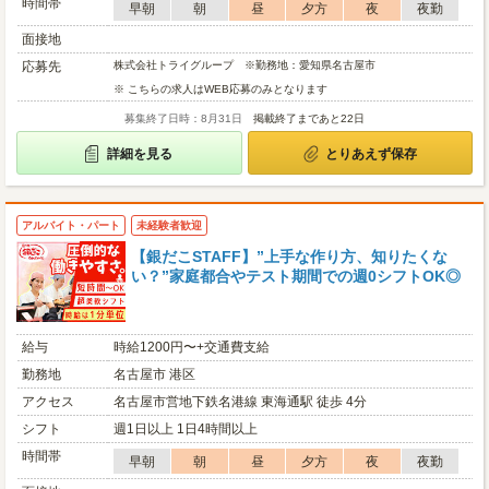
時間帯
早朝
朝
昼
夕方
夜
夜勤
面接地
応募先
株式会社トライグループ ※勤務地：愛知県名古屋市
※ こちらの求人はWEB応募のみとなります
募集終了日時：8月31日
掲載終了まであと22日
詳細を見る
とりあえず保存
アルバイト・パート
未経験者歓迎
【銀だこSTAFF】”上手な作り方、知りたくな
い？”家庭都合やテスト期間での週0シフトOK◎
給与
時給1200円〜+交通費支給
勤務地
名古屋市 港区
アクセス
名古屋市営地下鉄名港線 東海通駅 徒歩 4分
シフト
週1日以上 1日4時間以上
時間帯
早朝
朝
昼
夕方
夜
夜勤