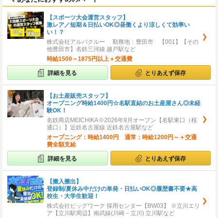
【スポーツ大会運営スタッフ】
激レア／短期＆日払いOK◎昼働くより涼しくて効率い
い！？
株式会社アルバクルー 勤務地：豊田市 【001】【その
他豊田市】名鉄三河線 越戸駅など
時給1500～1875円以上＋交通費
詳細を見る
とりあえず保存
【お土産販売スタッフ】
オープニング時給1400円☆名駅直結のお土産屋さん◎未経
験OK！
名鉄商店MEICHIKA※2026年9月オープン【名駅東口（桜
通口）】近鉄名古屋線 近鉄名古屋駅など
オープニング：時給1400円 通常：時給1200円～＋交通
費全額支給
詳細を見る
とりあえず保存
【搬入搬出】
登録制/夏休み中だけの単発・日払いOK◎履歴書不要★高
校生・大学生歓迎！
株式会社ビッグワーク 採用センター【BW03】 ※立川エリ
ア【立川駅周辺】南武線(川崎－立川) 立川駅など