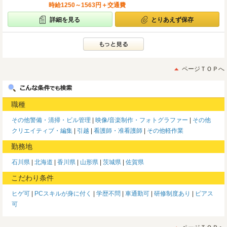
時給1250～1563円＋交通費
詳細を見る
とりあえず保存
ページＴＯＰへ
職種
その他警備・清掃・ビル管理
映像/音楽制作・フォトグラファー
その他
クリエイティブ・編集
引越
看護師・准看護師
その他軽作業
勤務地
石川県
北海道
香川県
山形県
茨城県
佐賀県
こだわり条件
ヒゲ可
PCスキルが身に付く
学歴不問
車通勤可
研修制度あり
ピアス
可