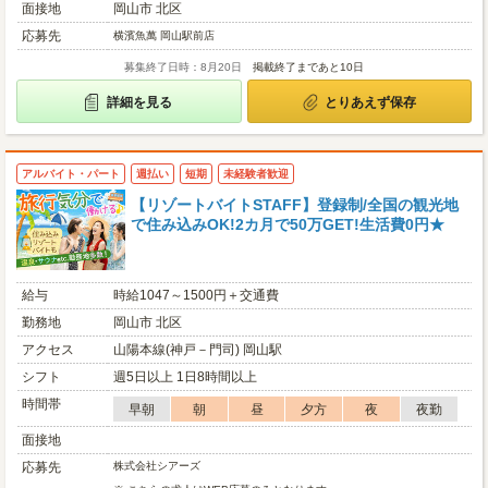
面接地
岡山市 北区
応募先
横濱魚萬 岡山駅前店
募集終了日時：8月20日
掲載終了まであと10日
詳細を見る
とりあえず保存
アルバイト・パート
週払い
短期
未経験者歓迎
【リゾートバイトSTAFF】登録制/全国の観光地
で住み込みOK!2カ月で50万GET!生活費0円★
給与
時給1047～1500円＋交通費
勤務地
岡山市 北区
アクセス
山陽本線(神戸－門司) 岡山駅
シフト
週5日以上 1日8時間以上
時間帯
早朝
朝
昼
夕方
夜
夜勤
面接地
応募先
株式会社シアーズ