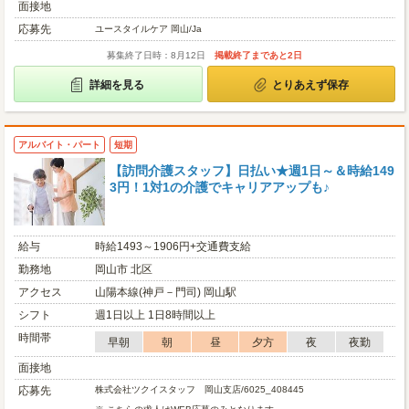
面接地
応募先
ユースタイルケア 岡山/Ja
募集終了日時：8月12日
掲載終了まであと2日
詳細を見る
とりあえず保存
アルバイト・パート
短期
【訪問介護スタッフ】日払い★週1日～＆時給149
3円！1対1の介護でキャリアアップも♪
給与
時給1493～1906円+交通費支給
勤務地
岡山市 北区
アクセス
山陽本線(神戸－門司) 岡山駅
シフト
週1日以上 1日8時間以上
時間帯
早朝
朝
昼
夕方
夜
夜勤
面接地
応募先
株式会社ツクイスタッフ 岡山支店/6025_408445