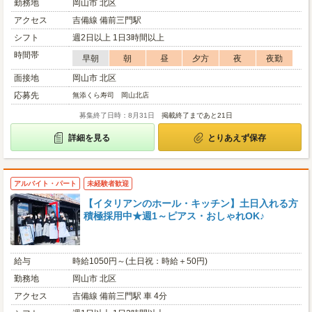
勤務地
岡山市 北区
アクセス
吉備線 備前三門駅
シフト
週2日以上 1日3時間以上
時間帯
早朝
朝
昼
夕方
夜
夜勤
面接地
岡山市 北区
応募先
無添くら寿司 岡山北店
募集終了日時：8月31日
掲載終了まであと21日
詳細を見る
とりあえず保存
アルバイト・パート
未経験者歓迎
【イタリアンのホール・キッチン】土日入れる方
積極採用中★週1～ピアス・おしゃれOK♪
給与
時給1050円～(土日祝：時給＋50円)
勤務地
岡山市 北区
アクセス
吉備線 備前三門駅 車 4分