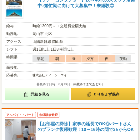
【ツアーコンダクター】20～40代のスタッフ活躍
中♪繁忙期に向けて大募集中！未経験◎
給与
時給1300円～＋交通費全額支給
勤務地
岡山市 北区
アクセス
山陽新幹線 岡山駅
シフト
週1日以上 1日8時間以上
時間帯
早朝
朝
昼
夕方
夜
夜勤
面接地
応募先
株式会社ティーシーエイ
募集終了日時：8月19日
掲載終了まであと9日
詳細を見る
とりあえず保存
アルバイト・パート
未経験者歓迎
【お部屋の掃除】家事の延長でOK◎パートさん
のブランク復帰歓迎！10～16時の間で3hからOK