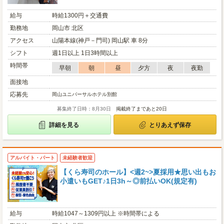
給与
時給1300円＋交通費
勤務地
岡山市 北区
アクセス
山陽本線(神戸－門司) 岡山駅 車 8分
シフト
週1日以上 1日3時間以上
時間帯
早朝
朝
昼
夕方
夜
夜勤
面接地
応募先
岡山ユニバーサルホテル別館
募集終了日時：8月30日
掲載終了まであと20日
詳細を見る
とりあえず保存
アルバイト・パート
未経験者歓迎
【くら寿司のホール】<週2~>夏採用★思い出もお
小遣いもGET♪1日3h～◎前払いOK(規定有)
給与
時給1047～1309円以上 ※時間帯による