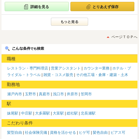
詳細を見る
とりあえず保存
ページＴＯＰへ
職種
レストラン・専門料理店
営業アシスタント
カウンター業務
ホテル・ブ
ライダル・トラベル
雑貨・コスメ販売
その他工場・倉庫・建築・土木
勤務地
瀬戸内市
玉野市
真庭市
浅口市
井原市
笠岡市
駅
妹尾駅
中庄駅
大多羅駅
大富駅
総社駅
北長瀬駅
こだわり条件
髪型自由
社会保険完備
資格を活かせる
ヒゲ可
髪色自由
ピアス可