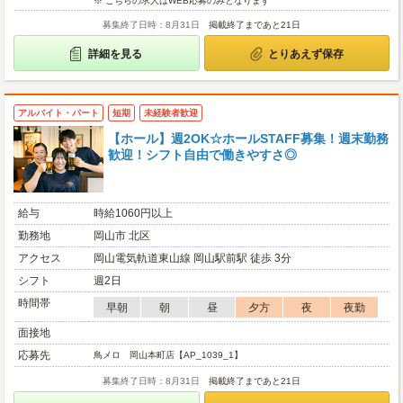
※ こちらの求人はWEB応募のみとなります
募集終了日時：8月31日
掲載終了まであと21日
詳細を見る
とりあえず保存
アルバイト・パート
短期
未経験者歓迎
【ホール】週2OK☆ホールSTAFF募集！週末勤務
歓迎！シフト自由で働きやすさ◎
給与
時給1060円以上
勤務地
岡山市 北区
アクセス
岡山電気軌道東山線 岡山駅前駅 徒歩 3分
シフト
週2日
時間帯
早朝
朝
昼
夕方
夜
夜勤
面接地
応募先
鳥メロ 岡山本町店【AP_1039_1】
募集終了日時：8月31日
掲載終了まであと21日