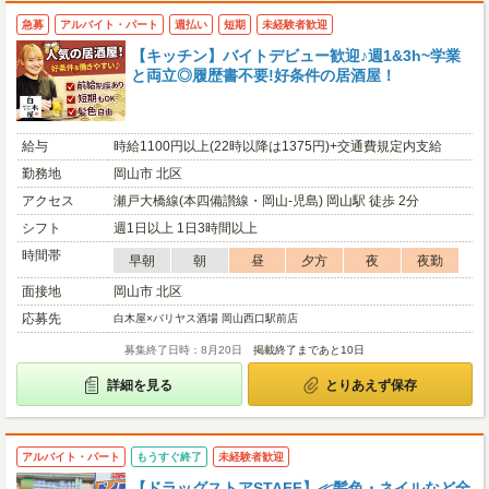
急募
アルバイト・パート
週払い
短期
未経験者歓迎
【キッチン】バイトデビュー歓迎♪週1&3h~学業
と両立◎履歴書不要!好条件の居酒屋！
給与
時給1100円以上(22時以降は1375円)+交通費規定内支給
勤務地
岡山市 北区
アクセス
瀬戸大橋線(本四備讃線・岡山-児島) 岡山駅 徒歩 2分
シフト
週1日以上 1日3時間以上
時間帯
早朝
朝
昼
夕方
夜
夜勤
面接地
岡山市 北区
応募先
白木屋×バリヤス酒場 岡山西口駅前店
募集終了日時：8月20日
掲載終了まであと10日
詳細を見る
とりあえず保存
アルバイト・パート
もうすぐ終了
未経験者歓迎
【ドラッグストアSTAFF】≪髪色・ネイルなど全