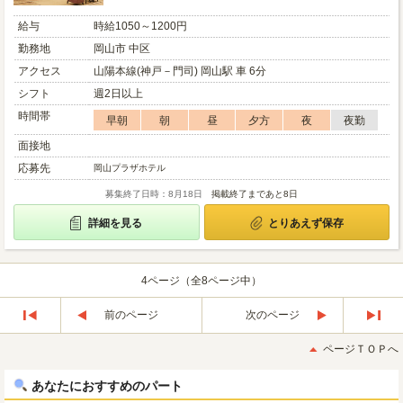
給与
時給1050～1200円
勤務地
岡山市 中区
アクセス
山陽本線(神戸－門司) 岡山駅 車 6分
シフト
週2日以上
時間帯
早朝
朝
昼
夕方
夜
夜勤
面接地
応募先
岡山プラザホテル
募集終了日時：8月18日
掲載終了まであと8日
詳細を見る
とりあえず保存
4ページ（全8ページ中）
前のページ
次のページ
最
最
初
後
ページＴＯＰへ
へ
へ
あなたにおすすめのパート