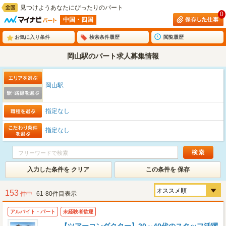
見つけようあなたにぴったりのパート
0
中国・四国
お気に入り条件
検索条件履歴
閲覧履歴
岡山駅のパート求人募集情報
岡山駅
指定なし
指定なし
入力した条件を クリア
この条件を 保存
153
件中
61-80件目表示
アルバイト・パート
未経験者歓迎