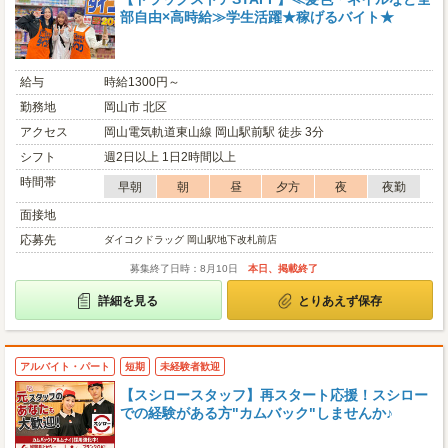
部自由×高時給≫学生活躍★稼げるバイト★
給与
時給1300円～
勤務地
岡山市 北区
アクセス
岡山電気軌道東山線 岡山駅前駅 徒歩 3分
シフト
週2日以上 1日2時間以上
時間帯
早朝
朝
昼
夕方
夜
夜勤
面接地
応募先
ダイコクドラッグ 岡山駅地下改札前店
募集終了日時：8月10日
本日、掲載終了
詳細を見る
とりあえず保存
アルバイト・パート
短期
未経験者歓迎
【スシロースタッフ】再スタート応援！スシロー
での経験がある方"カムバック"しませんか♪