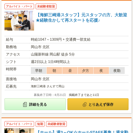
アルバイト・パート
未経験者歓迎
【海鮮三崎港スタッフ】元スタッフの方、大歓迎
★経験生かして再スタートを応援♪
給与
時給1047～1309円 + 交通費一部支給
勤務地
岡山市 北区
アクセス
山陽新幹線 岡山駅 徒歩 5分
シフト
週2日以上 1日4時間以上
時間帯
早朝
朝
昼
夕方
夜
夜勤
面接地
岡山市 北区
応募先
海鮮三崎港 さんすて岡山
募集終了日時：8月21日
掲載終了まであと11日
詳細を見る
とりあえず保存
アルバイト・パート
短期
未経験者歓迎
【ホール】週3～OK☆ホールSTAFF募集！週末勤