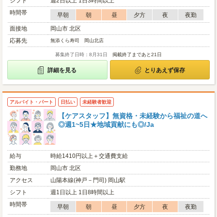
シフト
週2日以上 1日3時間以上
時間帯
早朝
朝
昼
夕方
夜
夜勤
面接地
岡山市 北区
応募先
無添くら寿司 岡山北店
募集終了日時：8月31日
掲載終了まであと21日
詳細を見る
とりあえず保存
アルバイト・パート
日払い
未経験者歓迎
【ケアスタッフ】無資格・未経験から福祉の道へ
◎週1~5日★地域貢献にも◎/Ja
給与
時給1410円以上＋交通費支給
勤務地
岡山市 北区
アクセス
山陽本線(神戸－門司) 岡山駅
シフト
週1日以上 1日8時間以上
時間帯
早朝
朝
昼
夕方
夜
夜勤