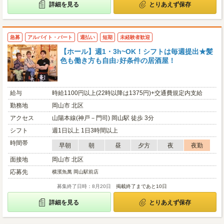
詳細を見る
とりあえず保存
急募
アルバイト・パート
週払い
短期
未経験者歓迎
【ホール】週1・3h~OK！シフトは毎週提出★髪
色も働き方も自由♪好条件の居酒屋！
給与
時給1100円以上(22時以降は1375円)+交通費規定内支給
勤務地
岡山市 北区
アクセス
山陽本線(神戸－門司) 岡山駅 徒歩 3分
シフト
週1日以上 1日3時間以上
時間帯
早朝
朝
昼
夕方
夜
夜勤
面接地
岡山市 北区
応募先
横濱魚萬 岡山駅前店
募集終了日時：8月20日
掲載終了まであと10日
詳細を見る
とりあえず保存