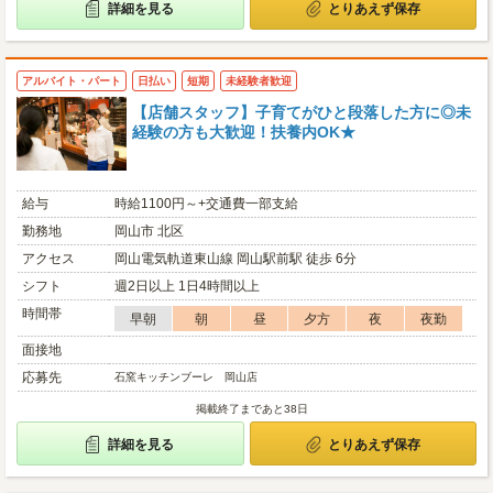
詳細を見る
とりあえず保存
アルバイト・パート
日払い
短期
未経験者歓迎
【店舗スタッフ】子育てがひと段落した方に◎未
経験の方も大歓迎！扶養内OK★
給与
時給1100円～+交通費一部支給
勤務地
岡山市 北区
アクセス
岡山電気軌道東山線 岡山駅前駅 徒歩 6分
シフト
週2日以上 1日4時間以上
時間帯
早朝
朝
昼
夕方
夜
夜勤
面接地
応募先
石窯キッチンブーレ 岡山店
掲載終了まであと38日
詳細を見る
とりあえず保存