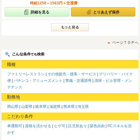
時給1250～1563円＋交通費
詳細を見る
とりあえず保存
ページＴＯＰへ
職種
ファミリーレストラン
その他販売・接客・サービス
デリバリー・バイク
便
パチンコ・アミューズメント
警備・交通誘導
清掃・ビル管理・メン
テナンス
勤務地
岡山県
山梨県
岐阜県
滋賀県
熊本県
埼玉県
こだわり条件
車通勤可
資格を活かせる
ヒゲ可
託児所あり
髪色自由
PCスキルを活
かす