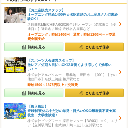
【お土産販売スタッフ】
オープニング時給1400円☆名駅直結のお土産屋さん◎未経
験OK！
名鉄商店MEICHIKA※2026年9月オープン【名駅東口（桜
通口）】近鉄名古屋線 近鉄名古屋駅など
オープニング：時給1400円 通常：時給1200円～＋交通
費全額支給
詳細を見る
とりあえず保存
【スポーツ大会運営スタッフ】
激レア／短期＆日払いOK◎昼働くより涼しくて効率い
い！？
株式会社アルバクルー 勤務地：豊田市 【001】【その
他豊田市】名鉄三河線 越戸駅など
時給1500～1875円以上＋交通費
詳細を見る
とりあえず保存
【搬入搬出】
登録制/夏休み中だけの単発・日払いOK◎履歴書不要★高
校生・大学生歓迎！
株式会社ビッグワーク 採用センター【BW03】 ※立川エリ
ア【立川駅周辺】南武線(川崎－立川) 立川駅など