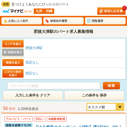
見つけようあなたにぴったりのパート
0
九州・沖縄
お気に入り条件
検索条件履歴
閲覧履歴
肥後大津駅のパート求人募集情報
肥後大津駅
指定なし
指定なし
入力した条件を クリア
この条件を 保存
56
件中
1-20件目表示
アルバイト・パート
日払い
未経験者歓迎