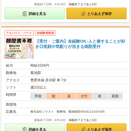
募集終了日時：8月19日
掲載終了まであと9日
詳細を見る
とりあえず保存
アルバイト・パート
未経験者歓迎
【受付・ご案内】未経験OK♪人と接することが好
き◎笑顔や気配りが活きる病院受付
給与
時給1034円
勤務地
菊池郡
アクセス
豊肥本線 原水駅 車 7分
シフト
週2日以上
時間帯
早朝
朝
昼
夕方
夜
夜勤
面接地
応募先
株式会社ソラスト 勤務地：菊池病院/4318112143-005
募集終了日時：8月19日
掲載終了まであと9日
詳細を見る
とりあえず保存