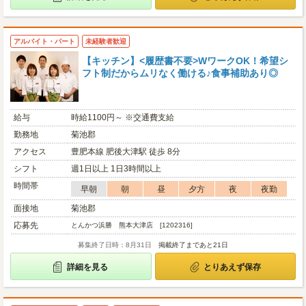
アルバイト・パート
未経験者歓迎
【キッチン】<履歴書不要>WワークOK！希望シ
フト制だからムリなく働ける♪食事補助あり◎
給与
時給1100円～ ※交通費支給
勤務地
菊池郡
アクセス
豊肥本線 肥後大津駅 徒歩 8分
シフト
週1日以上 1日3時間以上
時間帯
早朝
朝
昼
夕方
夜
夜勤
面接地
菊池郡
応募先
とんかつ浜勝 熊本大津店 [1202316]
募集終了日時：8月31日
掲載終了まであと21日
詳細を見る
とりあえず保存