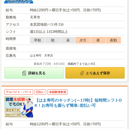
給与
時給1200円＋曜日手当(土+50円、日祝+70円)
勤務地
天草市
アクセス
友尻団地前バス停 2分
シフト
週1日以上 1日2時間以上
時間帯
早朝
朝
昼
夕方
夜
夜勤
面接地
応募先
はま寿司 天草店
募集終了日時：8月19日
掲載終了まであと9日
詳細を見る
とりあえず保存
アルバイト・パート
日払い
未経験者歓迎
【はま寿司のキッチン(～17時)】短時間シフトO
K！お寿司も握らず簡単♪前払い可
給与
時給1200円＋曜日手当(土+50円、日祝+70円)