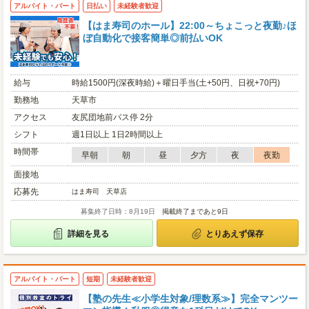
アルバイト・パート
日払い
未経験者歓迎
【はま寿司のホール】22:00～ちょこっと夜勤♪ほ
ぼ自動化で接客簡単◎前払いOK
給与
時給1500円(深夜時給)＋曜日手当(土+50円、日祝+70円)
勤務地
天草市
アクセス
友尻団地前バス停 2分
シフト
週1日以上 1日2時間以上
時間帯
早朝
朝
昼
夕方
夜
夜勤
面接地
応募先
はま寿司 天草店
募集終了日時：8月19日
掲載終了まであと9日
詳細を見る
とりあえず保存
アルバイト・パート
短期
未経験者歓迎
【塾の先生≪小学生対象/理数系≫】完全マンツー