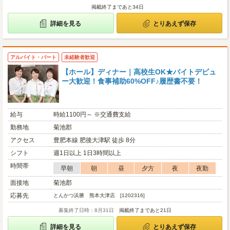
掲載終了まであと34日
詳細を見る
とりあえず保存
アルバイト・パート
未経験者歓迎
【ホール】ディナー｜高校生OK★バイトデビュ
ー大歓迎！食事補助60%OFF♪履歴書不要！
給与
時給1100円～ ※交通費支給
勤務地
菊池郡
アクセス
豊肥本線 肥後大津駅 徒歩 8分
シフト
週1日以上 1日3時間以上
時間帯
早朝
朝
昼
夕方
夜
夜勤
面接地
菊池郡
応募先
とんかつ浜勝 熊本大津店 [1202316]
募集終了日時：8月31日
掲載終了まであと21日
詳細を見る
とりあえず保存