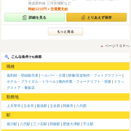
海道新幹線 三河安城駅など
時給1210円＋交通費支給
詳細を見る
とりあえず保存
ページＴＯＰへ
職種
薬剤師・登録販売者
ヘルパー・介護
映像/音楽制作・フォトグラファー
ホテル・ブライダル・トラベル
構内作業・フォークリフト・溶接
ドラッ
グストア・量販店
勤務地
上天草市
玉名市
菊池郡
玉名郡
阿蘇市
八代郡
駅
堀川駅
八代駅
三ツ石駅
阿蘇駅
肥後大津駅
宇土駅