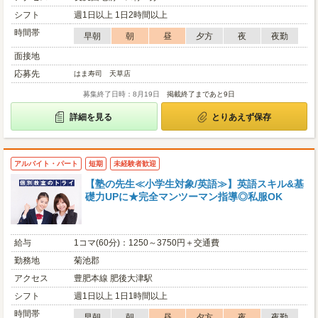
シフト
週1日以上 1日2時間以上
時間帯
早朝
朝
昼
夕方
夜
夜勤
面接地
応募先
はま寿司 天草店
募集終了日時：8月19日
掲載終了まであと9日
詳細を見る
とりあえず保存
アルバイト・パート
短期
未経験者歓迎
【塾の先生≪小学生対象/英語≫】英語スキル&基
礎力UPに★完全マンツーマン指導◎私服OK
給与
1コマ(60分)：1250～3750円＋交通費
勤務地
菊池郡
アクセス
豊肥本線 肥後大津駅
シフト
週1日以上 1日1時間以上
時間帯
早朝
朝
昼
夕方
夜
夜勤