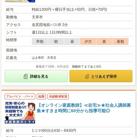
給与
時給1200円＋曜日手当(土+50円、日祝+70円)
勤務地
天草市
アクセス
友尻団地前バス停 2分
シフト
週1日以上 1日2時間以上
時間帯
早朝
朝
昼
夕方
夜
夜勤
面接地
応募先
はま寿司 天草店
募集終了日時：8月19日
掲載終了まであと9日
詳細を見る
とりあえず保存
アルバイト・パート
短期
未経験者歓迎
【オンライン家庭教師】≪在宅≫★社会人講師募
集★すきま時間に60分から指導可能◎
給与
1コマ(60分)1430～6930円