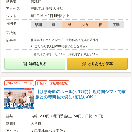
勤務地
菊池郡
アクセス
豊肥本線 肥後大津駅
シフト
週1日以上 1日1時間以上
時間帯
早朝
朝
昼
夕方
夜
夜勤
面接地
応募先
株式会社トライグループ ※勤務地：熊本県菊池郡
※ こちらの求人はWEB応募のみとなります
募集終了日時：8月31日
掲載終了まであと21日
詳細を見る
とりあえず保存
アルバイト・パート
日払い
未経験者歓迎
【はま寿司のホール(～17時)】短時間シフトで家
族との時間も大切に♪前払いOK！
給与
時給1200円＋曜日手当(土+50円、日祝+70円)
勤務地
天草市
アクセス
友尻団地前バス停 2分