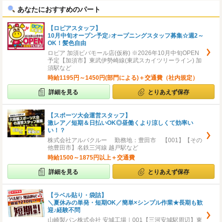
あなたにおすすめのパート
【ロピアスタッフ】
10月中旬オープン予定♪オープニングスタッフ募集☆週2～
OK！髪色自由
ロピア 加須ビバモール店(仮称) ※2026年10月中旬OPEN
予定【加須市】東武伊勢崎線(東武スカイツリーライン) 加
須駅など
時給1195円～1450円(部門による)＋交通費（社内規定）
詳細を見る
とりあえず保存
【スポーツ大会運営スタッフ】
激レア／短期＆日払いOK◎昼働くより涼しくて効率い
い！？
株式会社アルバクルー 勤務地：豊田市 【001】【その
他豊田市】名鉄三河線 越戸駅など
時給1500～1875円以上＋交通費
詳細を見る
とりあえず保存
【ラベル貼り・袋詰】
＼夏休みの単発・短期OK／簡単×シンプル作業★長期も歓
迎♪経験不問
山崎製パン株式会社 安城工場｜001【三河安城駅周辺】東