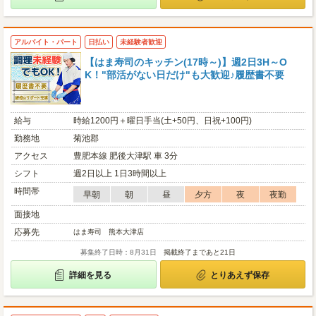
アルバイト・パート
日払い
未経験者歓迎
【はま寿司のキッチン(17時～)】週2日3H～O
K！"部活がない日だけ"も大歓迎♪履歴書不要
給与
時給1200円＋曜日手当(土+50円、日祝+100円)
勤務地
菊池郡
アクセス
豊肥本線 肥後大津駅 車 3分
シフト
週2日以上 1日3時間以上
時間帯
早朝
朝
昼
夕方
夜
夜勤
面接地
応募先
はま寿司 熊本大津店
募集終了日時：8月31日
掲載終了まであと21日
詳細を見る
とりあえず保存