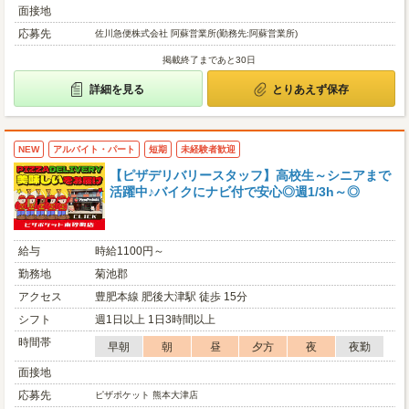
面接地
応募先
佐川急便株式会社 阿蘇営業所(勤務先:阿蘇営業所)
掲載終了まであと30日
詳細を見る
とりあえず保存
NEW
アルバイト・パート
短期
未経験者歓迎
【ピザデリバリースタッフ】高校生～シニアまで
活躍中♪バイクにナビ付で安心◎週1/3h～◎
給与
時給1100円～
勤務地
菊池郡
アクセス
豊肥本線 肥後大津駅 徒歩 15分
シフト
週1日以上 1日3時間以上
時間帯
早朝
朝
昼
夕方
夜
夜勤
面接地
応募先
ピザポケット 熊本大津店