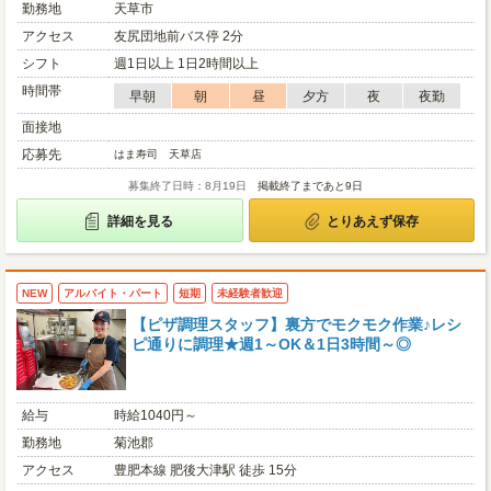
勤務地
天草市
アクセス
友尻団地前バス停 2分
シフト
週1日以上 1日2時間以上
時間帯
早朝
朝
昼
夕方
夜
夜勤
面接地
応募先
はま寿司 天草店
募集終了日時：8月19日
掲載終了まであと9日
詳細を見る
とりあえず保存
NEW
アルバイト・パート
短期
未経験者歓迎
【ピザ調理スタッフ】裏方でモクモク作業♪レシ
ピ通りに調理★週1～OK＆1日3時間～◎
給与
時給1040円～
勤務地
菊池郡
アクセス
豊肥本線 肥後大津駅 徒歩 15分