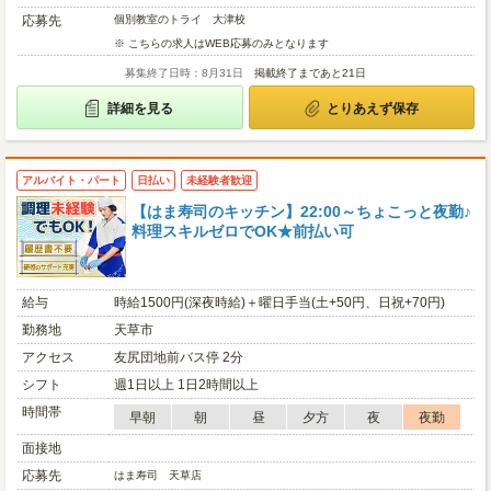
応募先
個別教室のトライ 大津校
※ こちらの求人はWEB応募のみとなります
募集終了日時：8月31日
掲載終了まであと21日
詳細を見る
とりあえず保存
アルバイト・パート
日払い
未経験者歓迎
【はま寿司のキッチン】22:00～ちょこっと夜勤♪
料理スキルゼロでOK★前払い可
給与
時給1500円(深夜時給)＋曜日手当(土+50円、日祝+70円)
勤務地
天草市
アクセス
友尻団地前バス停 2分
シフト
週1日以上 1日2時間以上
時間帯
早朝
朝
昼
夕方
夜
夜勤
面接地
応募先
はま寿司 天草店