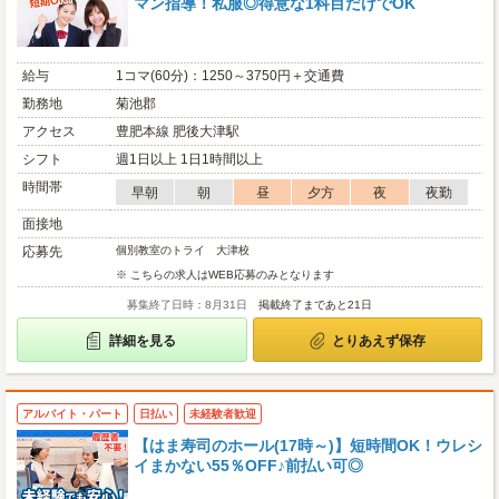
マン指導！私服◎得意な1科目だけでOK
給与
1コマ(60分)：1250～3750円＋交通費
勤務地
菊池郡
アクセス
豊肥本線 肥後大津駅
シフト
週1日以上 1日1時間以上
時間帯
早朝
朝
昼
夕方
夜
夜勤
面接地
応募先
個別教室のトライ 大津校
※ こちらの求人はWEB応募のみとなります
募集終了日時：8月31日
掲載終了まであと21日
詳細を見る
とりあえず保存
アルバイト・パート
日払い
未経験者歓迎
【はま寿司のホール(17時～)】短時間OK！ウレシ
イまかない55％OFF♪前払い可◎