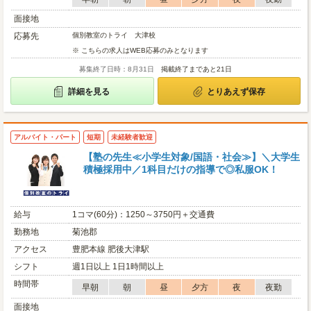
面接地
応募先
個別教室のトライ 大津校
※ こちらの求人はWEB応募のみとなります
募集終了日時：8月31日
掲載終了まであと21日
詳細を見る
とりあえず保存
アルバイト・パート
短期
未経験者歓迎
【塾の先生≪小学生対象/国語・社会≫】＼大学生
積極採用中／1科目だけの指導で◎私服OK！
給与
1コマ(60分)：1250～3750円＋交通費
勤務地
菊池郡
アクセス
豊肥本線 肥後大津駅
シフト
週1日以上 1日1時間以上
時間帯
早朝
朝
昼
夕方
夜
夜勤
面接地