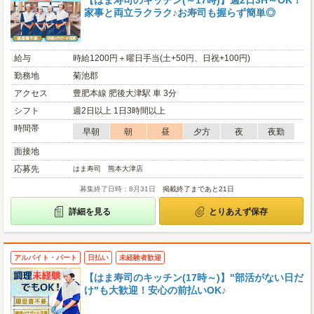
【はま寿司のキッチン(～17時)】週2日3H～OK！
家事と両立ラクラク♪お寿司も握らず簡単◎
給与
時給1200円＋曜日手当(土+50円、日祝+100円)
勤務地
菊池郡
アクセス
豊肥本線 肥後大津駅 車 3分
シフト
週2日以上 1日3時間以上
時間帯
早朝
朝
昼
夕方
夜
夜勤
面接地
応募先
はま寿司 熊本大津店
募集終了日時：8月31日
掲載終了まであと21日
詳細を見る
とりあえず保存
アルバイト・パート
日払い
未経験者歓迎
【はま寿司のキッチン(17時～)】"部活がない日だ
け"も大歓迎！安心の前払いOK♪