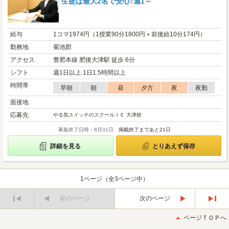
生徒は最大2名で安心♪週1～
給与
1コマ1974円（1授業90分1800円＋前後給10分174円）
勤務地
菊池郡
アクセス
豊肥本線 肥後大津駅 徒歩 6分
シフト
週1日以上 1日1.5時間以上
時間帯
早朝
朝
昼
夕方
夜
夜勤
面接地
応募先
やる気スイッチのスクールＩＥ 大津校
募集終了日時：8月31日
掲載終了まであと21日
詳細を見る
とりあえず保存
1ページ（全3ページ中）
前のページ
次のページ
最
最
初
後
ページＴＯＰへ
へ
へ