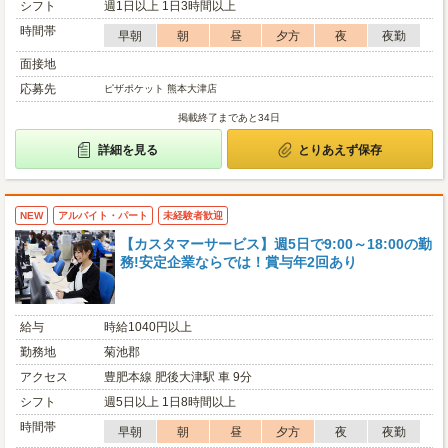
シフト
週1日以上 1日3時間以上
時間帯
早朝
朝
昼
夕方
夜
夜勤
面接地
応募先
ピザポケット 熊本大津店
掲載終了まであと34日
詳細を見る
とりあえず保存
NEW
アルバイト・パート
未経験者歓迎
【カスタマーサービス】週5日で9:00～18:00の勤
務!安定企業ならでは！賞与年2回あり
給与
時給1040円以上
勤務地
菊池郡
アクセス
豊肥本線 肥後大津駅 車 9分
シフト
週5日以上 1日8時間以上
時間帯
早朝
朝
昼
夕方
夜
夜勤