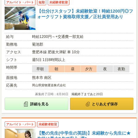
アルバイト・パート
短期
未経験者歓迎
【仕分けスタッフ】未経験歓迎！時給1200円◎フ
ォークリフト資格取得支援／正社員登用あり
給与
時給1200円～+交通費一部支給
勤務地
菊池郡
アクセス
豊肥本線 肥後大津駅 車 10分
シフト
週5日 1日8時間以上
時間帯
早朝
朝
昼
夕方
夜
夜勤
面接地
熊本市 南区
応募先
岡山県貨物運送株式会社
募集終了日時：8月30日
掲載終了まであと20日
詳細を見る
とりあえず保存
アルバイト・パート
未経験者歓迎
【塾の先生(中学生の英語)】未経験から先生に★