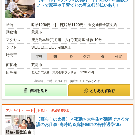
フトで家事や子育てとの両立◎前払いあり♪
給与
時給1050円～ [土日]時給1100円～ ※交通費全額支給
勤務地
荒尾市
アクセス
鹿児島本線(門司港－八代) 荒尾駅 徒歩 10分
シフト
週1日以上 1日3時間以上
時間帯
早朝
朝
昼
夕方
夜
夜勤
面接地
荒尾市
応募先
とんかつ浜勝 荒尾有明プラザ店 [2201234]
募集終了日時：8月31日
掲載終了まであと23日
詳細を見る
とりあえず保存
アルバイト・パート
日払い
未経験者歓迎
【暮らしの支援】＜夜勤＞大学生が活躍できる介
護のお仕事♪高時給＆資格GETの好待遇◎/Jb