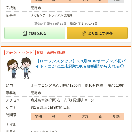
面接地
荒尾市
応募先
メガセンタートライアル 荒尾店
募集終了日時：8月13日
掲載終了まであと5日
詳細を見る
とりあえず保存
アルバイト・パート
短期
未経験者歓迎
【ローソンスタッフ】＼9月NEWオープン／初バ
イト・コンビニ未経験OK★短時間から入れる◎
給与
オープニング時給：時給1200円 ※10月以降：時給1100円
勤務地
荒尾市
アクセス
鹿児島本線(門司港－八代) 長洲駅 車 9分
シフト
週1日以上 1日3時間以上
時間帯
早朝
朝
昼
夕方
夜
夜勤
面接地
ローソン荒尾川登店