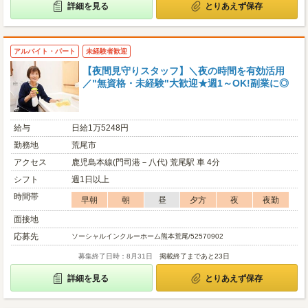
詳細を見る
とりあえず保存
アルバイト・パート
未経験者歓迎
【夜間見守りスタッフ】＼夜の時間を有効活用
／"無資格・未経験"大歓迎★週1～OK!副業に◎
給与
日給1万5248円
勤務地
荒尾市
アクセス
鹿児島本線(門司港－八代) 荒尾駅 車 4分
シフト
週1日以上
時間帯
早朝
朝
昼
夕方
夜
夜勤
面接地
応募先
ソーシャルインクルーホーム熊本荒尾/52570902
募集終了日時：8月31日
掲載終了まであと23日
詳細を見る
とりあえず保存