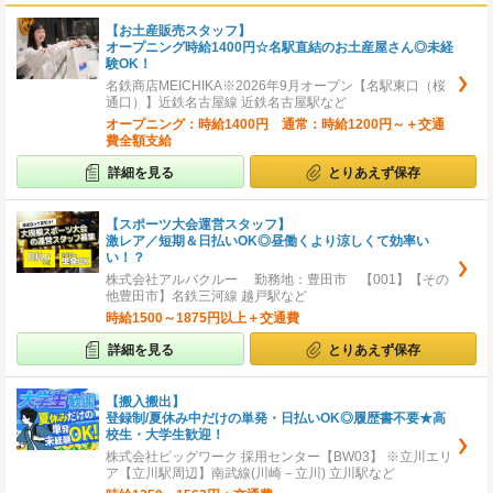
【お土産販売スタッフ】
オープニング時給1400円☆名駅直結のお土産屋さん◎未経
験OK！
名鉄商店MEICHIKA※2026年9月オープン【名駅東口（桜
通口）】近鉄名古屋線 近鉄名古屋駅など
オープニング：時給1400円 通常：時給1200円～＋交通
費全額支給
詳細を見る
とりあえず保存
【スポーツ大会運営スタッフ】
激レア／短期＆日払いOK◎昼働くより涼しくて効率い
い！？
株式会社アルバクルー 勤務地：豊田市 【001】【その
他豊田市】名鉄三河線 越戸駅など
時給1500～1875円以上＋交通費
詳細を見る
とりあえず保存
【搬入搬出】
登録制/夏休み中だけの単発・日払いOK◎履歴書不要★高
校生・大学生歓迎！
株式会社ビッグワーク 採用センター【BW03】 ※立川エリ
ア【立川駅周辺】南武線(川崎－立川) 立川駅など