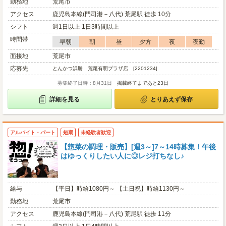
勤務地
荒尾市
アクセス
鹿児島本線(門司港－八代) 荒尾駅 徒歩 10分
シフト
週1日以上 1日3時間以上
時間帯
早朝
朝
昼
夕方
夜
夜勤
面接地
荒尾市
応募先
とんかつ浜勝 荒尾有明プラザ店 [2201234]
募集終了日時：8月31日
掲載終了まであと23日
詳細を見る
とりあえず保存
アルバイト・パート
短期
未経験者歓迎
【惣菜の調理・販売】[週3～]7～14時募集！午後
はゆっくりしたい人に◎レジ打ちなし♪
給与
【平日】時給1080円～ 【土日祝】時給1130円～
勤務地
荒尾市
アクセス
鹿児島本線(門司港－八代) 荒尾駅 徒歩 11分