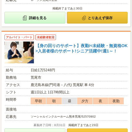
応募先
掲載終了まであと30日
詳細を見る
とりあえず保存
アルバイト・パート
未経験者歓迎
【身の回りのサポート】夜勤/<未経験・無資格OK
>入居者様のサポート!シニア活躍中!週1～！
給与
日給1万5248円
勤務地
荒尾市
アクセス
鹿児島本線(門司港－八代) 荒尾駅 車 4分
シフト
週1日以上 1日7時間以上
時間帯
早朝
朝
昼
夕方
夜
夜勤
面接地
応募先
ソーシャルインクルーホーム熊本荒尾/52570902
募集終了日時：8月31日
掲載終了まであと23日