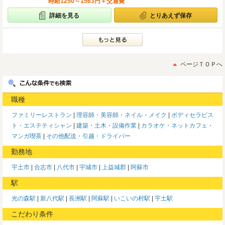
時給1250～1563円＋交通費
詳細を見る
とりあえず保存
ページＴＯＰへ
職種
ファミリーレストラン
理容師・美容師・ネイル・メイク
ボディセラピス
ト・エステティシャン
建築・土木・設備作業
カラオケ・ネットカフェ・
マンガ喫茶
その他配送・引越・ドライバー
勤務地
宇土市
合志市
八代市
宇城市
上益城郡
阿蘇市
駅
光の森駅
新八代駅
長洲駅
阿蘇駅
いこいの村駅
宇土駅
こだわり条件