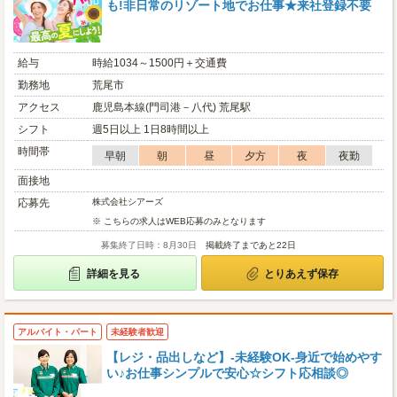
も!非日常のリゾート地でお仕事★来社登録不要
給与
時給1034～1500円＋交通費
勤務地
荒尾市
アクセス
鹿児島本線(門司港－八代) 荒尾駅
シフト
週5日以上 1日8時間以上
時間帯
早朝
朝
昼
夕方
夜
夜勤
面接地
応募先
株式会社シアーズ
※ こちらの求人はWEB応募のみとなります
募集終了日時：8月30日
掲載終了まであと22日
詳細を見る
とりあえず保存
アルバイト・パート
未経験者歓迎
【レジ・品出しなど】-未経験OK-身近で始めやす
い♪お仕事シンプルで安心☆シフト応相談◎