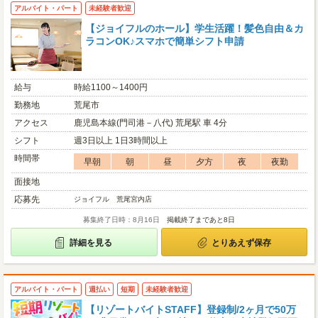
アルバイト・パート
未経験者歓迎
【ジョイフルのホール】学生活躍！髪色自由＆カ
ラコンOK♪スマホで簡単シフト申請
給与
時給1100～1400円
勤務地
荒尾市
アクセス
鹿児島本線(門司港－八代) 荒尾駅 車 4分
シフト
週3日以上 1日3時間以上
時間帯
早朝
朝
昼
夕方
夜
夜勤
面接地
応募先
ジョイフル 荒尾宮内店
募集終了日時：8月16日
掲載終了まであと8日
詳細を見る
とりあえず保存
アルバイト・パート
週払い
短期
未経験者歓迎
【リゾートバイトSTAFF】登録制/2ヶ月で50万