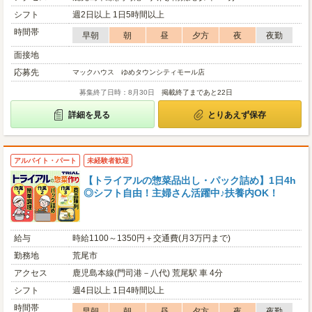
シフト
週2日以上 1日5時間以上
時間帯
早朝
朝
昼
夕方
夜
夜勤
面接地
応募先
マックハウス ゆめタウンシティモール店
募集終了日時：8月30日
掲載終了まであと22日
詳細を見る
とりあえず保存
アルバイト・パート
未経験者歓迎
【トライアルの惣菜品出し・パック詰め】1日4h
◎シフト自由！主婦さん活躍中♪扶養内OK！
給与
時給1100～1350円＋交通費(月3万円まで)
勤務地
荒尾市
アクセス
鹿児島本線(門司港－八代) 荒尾駅 車 4分
シフト
週4日以上 1日4時間以上
時間帯
早朝
朝
昼
夕方
夜
夜勤