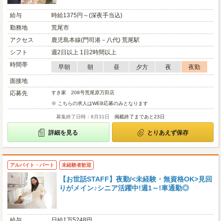
給与
時給1375円～(深夜手当込)
勤務地
荒尾市
アクセス
鹿児島本線(門司港－八代) 荒尾駅
シフト
週2日以上 1日2時間以上
時間帯
早朝
朝
昼
夕方
夜
夜勤
面接地
応募先
すき家 208号荒尾原万田店
※ こちらの求人はWEB応募のみとなります
募集終了日時：8月31日
掲載終了まであと23日
詳細を見る
とりあえず保存
アルバイト・パート
未経験者歓迎
【お世話STAFF】夜勤/<未経験・無資格OK>見回
りがメイン♪シニア活躍中!週1～!車通勤◎
給与
日給1万5248円