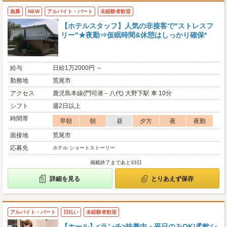
急募
NEW
アルバイト・パート
未経験者歓迎
【ホテルスタッフ】人気の非接客で"ストレスフ
リー"★夜勤⇒仮眠時間&休憩はしっかり確保*
給与
日給1万2000円 ～
勤務地
荒尾市
アクセス
鹿児島本線(門司港－八代) 大野下駅 車 10分
シフト
週2日以上
時間帯
早朝
朝
昼
夕方
夜
夜勤
面接地
荒尾市
応募先
ホテル ショートストーリー
掲載終了まであと33日
詳細を見る
とりあえず保存
アルバイト・パート
日払い
未経験者歓迎
【ホール】<ランチ>扶養内・平日のみOK!柔軟シ