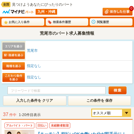
見つけようあなたにぴったりのパート
0
九州・沖縄
お気に入り条件
検索条件履歴
閲覧履歴
荒尾市のパート求人募集情報
荒尾市
指定なし
指定なし
入力した条件を クリア
この条件を 保存
37
件中
1-20件目表示
アルバイト・パート
日払い
未経験者歓迎