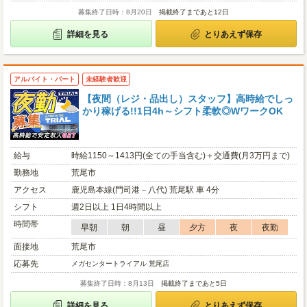
募集終了日時：8月20日
掲載終了まであと12日
詳細を見る
とりあえず保存
アルバイト・パート
未経験者歓迎
【夜間（レジ・品出し）スタッフ】高時給でしっ
かり稼げる!!1日4h～シフト柔軟◎WワークOK
給与
時給1150～1413円(全ての手当含む)＋交通費(月3万円まで)
勤務地
荒尾市
アクセス
鹿児島本線(門司港－八代) 荒尾駅 車 4分
シフト
週2日以上 1日4時間以上
時間帯
早朝
朝
昼
夕方
夜
夜勤
面接地
荒尾市
応募先
メガセンタートライアル 荒尾店
募集終了日時：8月13日
掲載終了まであと5日
詳細を見る
とりあえず保存