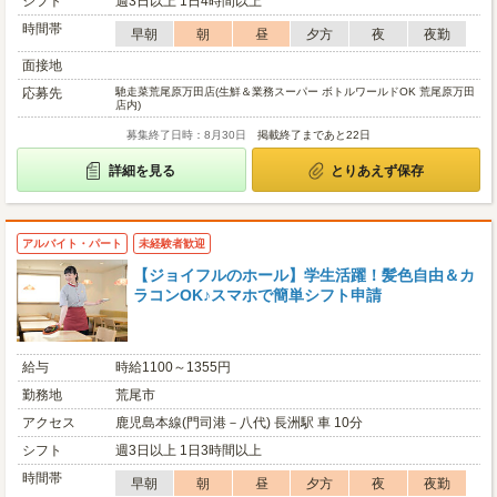
シフト
週3日以上 1日4時間以上
時間帯
早朝
朝
昼
夕方
夜
夜勤
面接地
応募先
馳走菜荒尾原万田店(生鮮＆業務スーパー ボトルワールドOK 荒尾原万田
店内)
募集終了日時：8月30日
掲載終了まであと22日
詳細を見る
とりあえず保存
アルバイト・パート
未経験者歓迎
【ジョイフルのホール】学生活躍！髪色自由＆カ
ラコンOK♪スマホで簡単シフト申請
給与
時給1100～1355円
勤務地
荒尾市
アクセス
鹿児島本線(門司港－八代) 長洲駅 車 10分
シフト
週3日以上 1日3時間以上
時間帯
早朝
朝
昼
夕方
夜
夜勤