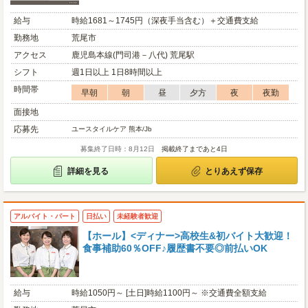
給与
時給1681～1745円（深夜手当含む）＋交通費支給
勤務地
荒尾市
アクセス
鹿児島本線(門司港－八代) 荒尾駅
シフト
週1日以上 1日8時間以上
時間帯
早朝
朝
昼
夕方
夜
夜勤
面接地
応募先
ユースタイルケア 熊本/Jb
募集終了日時：8月12日
掲載終了まであと4日
詳細を見る
とりあえず保存
アルバイト・パート
日払い
未経験者歓迎
【ホール】<ディナー>高校生&初バイト大歓迎！
食事補助60％OFF♪履歴書不要◎前払いOK
給与
時給1050円～ [土日]時給1100円～ ※交通費全額支給