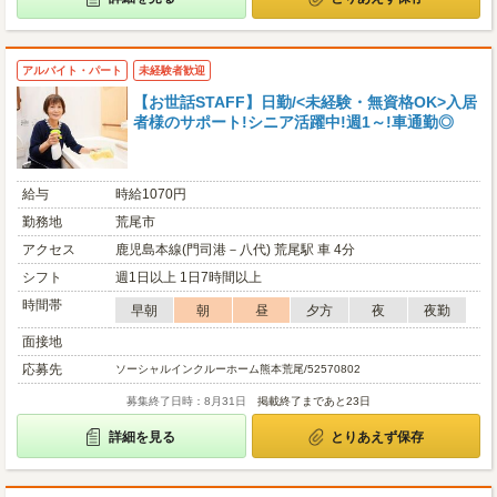
アルバイト・パート
未経験者歓迎
【お世話STAFF】日勤/<未経験・無資格OK>入居
者様のサポート!シニア活躍中!週1～!車通勤◎
給与
時給1070円
勤務地
荒尾市
アクセス
鹿児島本線(門司港－八代) 荒尾駅 車 4分
シフト
週1日以上 1日7時間以上
時間帯
早朝
朝
昼
夕方
夜
夜勤
面接地
応募先
ソーシャルインクルーホーム熊本荒尾/52570802
募集終了日時：8月31日
掲載終了まであと23日
詳細を見る
とりあえず保存