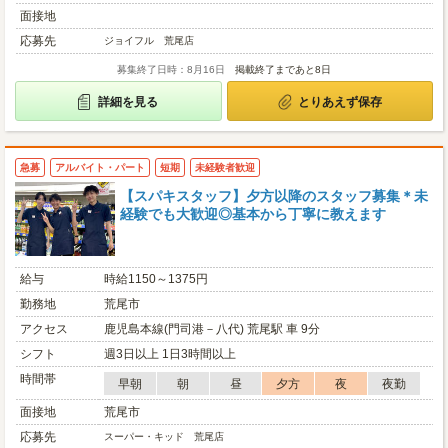
面接地
応募先
ジョイフル 荒尾店
募集終了日時：8月16日
掲載終了まであと8日
詳細を見る
とりあえず保存
急募
アルバイト・パート
短期
未経験者歓迎
【スパキスタッフ】夕方以降のスタッフ募集＊未
経験でも大歓迎◎基本から丁寧に教えます
給与
時給1150～1375円
勤務地
荒尾市
アクセス
鹿児島本線(門司港－八代) 荒尾駅 車 9分
シフト
週3日以上 1日3時間以上
時間帯
早朝
朝
昼
夕方
夜
夜勤
面接地
荒尾市
応募先
スーパー・キッド 荒尾店