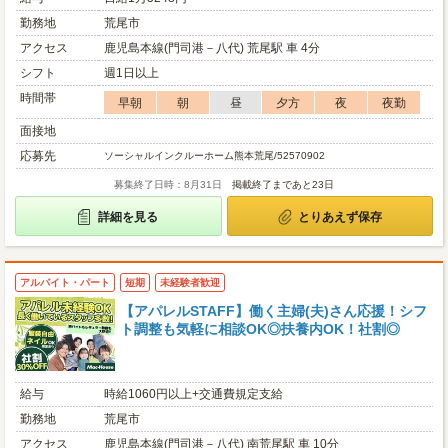
勤務地
荒尾市
アクセス
鹿児島本線(門司港－八代) 荒尾駅 車 4分
シフト
週1日以上
時間帯
早朝
朝
昼
夕方
夜
夜勤
面接地
応募先
ソーシャルインクルーホーム熊本荒尾/52570902
募集終了日時：8月31日
掲載終了まであと23日
詳細を見る
とりあえず保存
アルバイト・パート
短期
未経験者歓迎
【アパレルSTAFF】働く主婦(夫)さん応援！シフ
ト調整も気軽に相談OK◎扶養内OK！社割◎
給与
時給1060円以上+交通費規定支給
勤務地
荒尾市
アクセス
鹿児島本線(門司港－八代) 南荒尾駅 車 10分