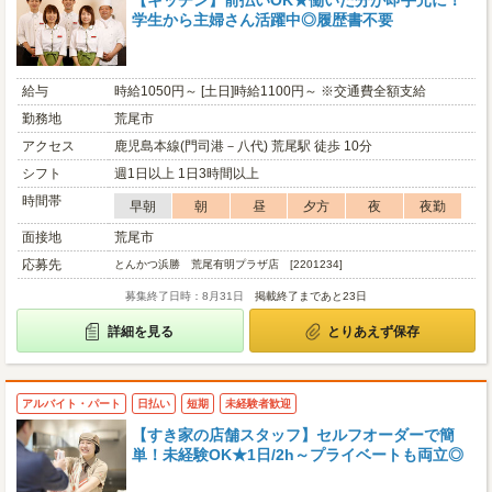
【キッチン】前払いOK★働いた分が即手元に！
学生から主婦さん活躍中◎履歴書不要
給与
時給1050円～ [土日]時給1100円～ ※交通費全額支給
勤務地
荒尾市
アクセス
鹿児島本線(門司港－八代) 荒尾駅 徒歩 10分
シフト
週1日以上 1日3時間以上
時間帯
早朝
朝
昼
夕方
夜
夜勤
面接地
荒尾市
応募先
とんかつ浜勝 荒尾有明プラザ店 [2201234]
募集終了日時：8月31日
掲載終了まであと23日
詳細を見る
とりあえず保存
アルバイト・パート
日払い
短期
未経験者歓迎
【すき家の店舗スタッフ】セルフオーダーで簡
単！未経験OK★1日/2h～プライベートも両立◎