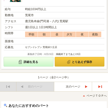
給与
時給1034円以上
勤務地
荒尾市
アクセス
鹿児島本線(門司港－八代) 荒尾駅
シフト
週1日以上 1日1時間以上
時間帯
早朝
朝
昼
夕方
夜
夜勤
面接地
応募先
セブンイレブン 荒尾緑ケ丘店
募集終了日時：8月23日
掲載終了まであと15日
詳細を見る
とりあえず保存
1ページ（全2ページ中）
前のページ
次のページ
最
最
初
後
ページＴＯＰへ
へ
へ
あなたにおすすめのパート