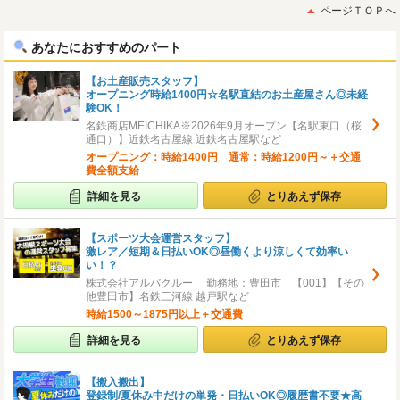
初
後
ページＴＯＰへ
へ
へ
あなたにおすすめのパート
【お土産販売スタッフ】
オープニング時給1400円☆名駅直結のお土産屋さん◎未経
験OK！
名鉄商店MEICHIKA※2026年9月オープン【名駅東口（桜
通口）】近鉄名古屋線 近鉄名古屋駅など
オープニング：時給1400円 通常：時給1200円～＋交通
費全額支給
詳細を見る
とりあえず保存
【スポーツ大会運営スタッフ】
激レア／短期＆日払いOK◎昼働くより涼しくて効率い
い！？
株式会社アルバクルー 勤務地：豊田市 【001】【その
他豊田市】名鉄三河線 越戸駅など
時給1500～1875円以上＋交通費
詳細を見る
とりあえず保存
【搬入搬出】
登録制/夏休み中だけの単発・日払いOK◎履歴書不要★高