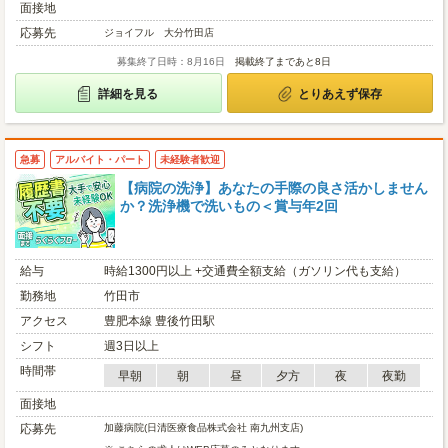
面接地
応募先
ジョイフル 大分竹田店
募集終了日時：8月16日
掲載終了まであと8日
詳細を見る
とりあえず保存
急募
アルバイト・パート
未経験者歓迎
【病院の洗浄】あなたの手際の良さ活かしません
か？洗浄機で洗いもの＜賞与年2回
給与
時給1300円以上 +交通費全額支給（ガソリン代も支給）
勤務地
竹田市
アクセス
豊肥本線 豊後竹田駅
シフト
週3日以上
時間帯
早朝
朝
昼
夕方
夜
夜勤
面接地
応募先
加藤病院(日清医療食品株式会社 南九州支店)