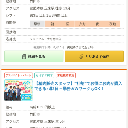
勤務地
竹田市
アクセス
豊肥本線 玉来駅 徒歩 13分
シフト
週3日以上 1日3時間以上
時間帯
早朝
朝
昼
夕方
夜
夜勤
面接地
応募先
ジョイフル 大分竹田店
募集終了日時：8月16日
掲載終了まであと8日
詳細を見る
とりあえず保存
アルバイト・パート
もうすぐ終了
未経験者歓迎
【精肉販売スタッフ】”社割”でお得にお肉が購入
できる♪週2日～勤務＆WワークもOK！
給与
時給1050円以上
勤務地
竹田市
アクセス
豊肥本線 玉来駅 車 5分