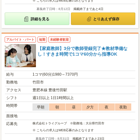
※ こちらの求人はWEB応募のみとなります
募集終了日時：8月12日
掲載終了まであと4日
詳細を見る
とりあえず保存
アルバイト・パート
短期
未経験者歓迎
【家庭教師】3分で教師登録完了★教材準備な
し！すきま時間で1コマ60分から指導OK
給与
1コマ(60分)1980～7370円
勤務地
竹田市
アクセス
豊肥本線 豊後竹田駅
シフト
週1日以上 1日1時間以上
時間帯
早朝
朝
昼
夕方
夜
夜勤
面接地
応募先
株式会社トライグループ ※勤務地：大分県竹田市
※ こちらの求人はWEB応募のみとなります
募集終了日時：8月31日
掲載終了まであと23日