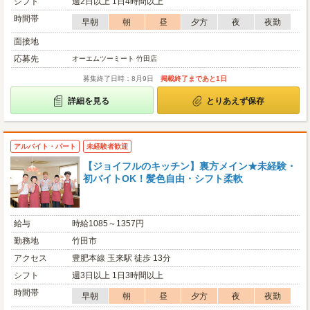
シフト
週2日以上 1日4時間以上
時間帯
早朝
朝
昼
夕方
夜
夜勤
面接地
応募先
オーエムツーミート 竹田店
募集終了日時：8月9日
掲載終了まであと1日
詳細を見る
とりあえず保存
アルバイト・パート
未経験者歓迎
【ジョイフルのキッチン】裏方メイン★未経験・
初バイトOK！髪色自由・シフト柔軟
給与
時給1085～1357円
勤務地
竹田市
アクセス
豊肥本線 玉来駅 徒歩 13分
シフト
週3日以上 1日3時間以上
時間帯
早朝
朝
昼
夕方
夜
夜勤