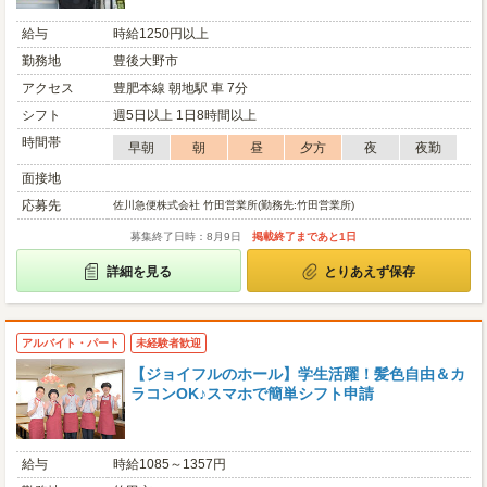
給与
時給1250円以上
勤務地
豊後大野市
アクセス
豊肥本線 朝地駅 車 7分
シフト
週5日以上 1日8時間以上
時間帯
早朝
朝
昼
夕方
夜
夜勤
面接地
応募先
佐川急便株式会社 竹田営業所(勤務先:竹田営業所)
募集終了日時：8月9日
掲載終了まであと1日
詳細を見る
とりあえず保存
アルバイト・パート
未経験者歓迎
【ジョイフルのホール】学生活躍！髪色自由＆カ
ラコンOK♪スマホで簡単シフト申請
給与
時給1085～1357円