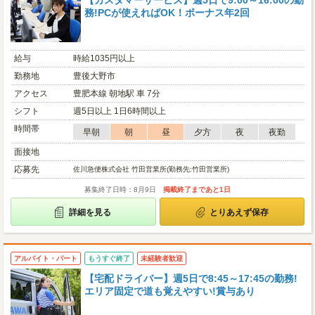
【カスタマーサービス】週5日で9:00～16:00の勤
務!PCが使えればOK！ボーナス年2回
給与
時給1035円以上
勤務地
豊後大野市
アクセス
豊肥本線 朝地駅 車 7分
シフト
週5日以上 1日6時間以上
時間帯
早朝
朝
昼
夕方
夜
夜勤
面接地
応募先
佐川急便株式会社 竹田営業所(勤務先:竹田営業所)
募集終了日時：8月9日
掲載終了まであと1日
詳細を見る
とりあえず保存
アルバイト・パート
もうすぐ終了
未経験者歓迎
【宅配ドライバー】週5日で8:45～17:45の勤務!
エリア固定で道も覚えやすい!賞与あり