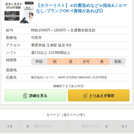
【カラーリスト】≪白髪染めなど≫指名&ノルマ
なし♪ブランクOK⇒資格があれば◎
給与
時給1040円～1600円 ＋交通費全額支給
勤務地
竹田市
アクセス
豊肥本線 玉来駅 徒歩 9分
シフト
週1日以上 1日3時間以上
時間帯
早朝
朝
昼
夕方
夜
夜勤
面接地
応募先
株式会社ハクブン HAIR STUDIO IWASAKI 大分竹田店
掲載終了まであと82日
詳細を見る
とりあえず保存
1ページ（全1ページ中）
前のページ
次のページ
最
最