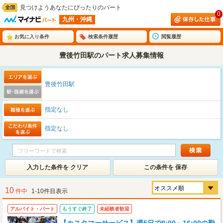
見つけようあなたにぴったりのパート
0
九州・沖縄
お気に入り条件
検索条件履歴
閲覧履歴
豊後竹田駅のパート求人募集情報
豊後竹田駅
指定なし
指定なし
入力した条件を クリア
この条件を 保存
10
件中
1-10件目表示
アルバイト・パート
もうすぐ終了
未経験者歓迎