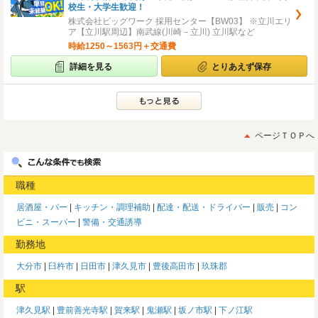
校生・大学生歓迎！
株式会社ビッグワーク 採用センター【BW03】 ※立川エリ
ア【立川駅周辺】南武線(川崎－立川) 立川駅など
時給1250～1563円＋交通費
詳細を見る
とりあえず保存
ページＴＯＰへ
職種
居酒屋・バー
キッチン・調理補助
配達・配送・ドライバー
販売
コン
ビニ・スーパー
警備・交通誘導
勤務地
大分市
臼杵市
日田市
津久見市
豊後高田市
玖珠郡
駅
津久見駅
豊前善光寺駅
賀来駅
鬼瀬駅
坂ノ市駅
下ノ江駅