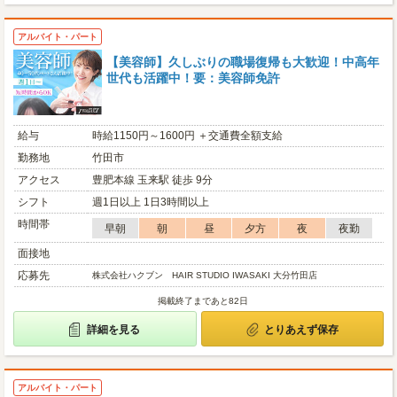
アルバイト・パート
【美容師】久しぶりの職場復帰も大歓迎！中高年
世代も活躍中！要：美容師免許
給与
時給1150円～1600円 ＋交通費全額支給
勤務地
竹田市
アクセス
豊肥本線 玉来駅 徒歩 9分
シフト
週1日以上 1日3時間以上
時間帯
早朝
朝
昼
夕方
夜
夜勤
面接地
応募先
株式会社ハクブン HAIR STUDIO IWASAKI 大分竹田店
掲載終了まであと82日
詳細を見る
とりあえず保存
アルバイト・パート