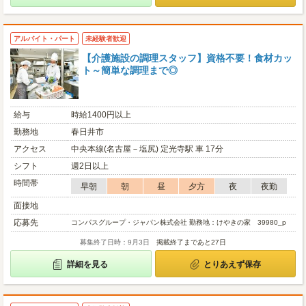
アルバイト・パート
未経験者歓迎
【介護施設の調理スタッフ】資格不要！食材カッ
ト～簡単な調理まで◎
給与
時給1400円以上
勤務地
春日井市
アクセス
中央本線(名古屋－塩尻) 定光寺駅 車 17分
シフト
週2日以上
時間帯
早朝
朝
昼
夕方
夜
夜勤
面接地
応募先
コンパスグループ・ジャパン株式会社 勤務地：けやきの家 39980_p
募集終了日時：9月3日
掲載終了まであと27日
詳細を見る
とりあえず保存