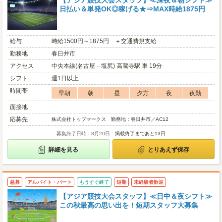
【アジア競技大会スタッフ】≪深夜＆朝シフト≫
日払い＆単発OK◎稼げる★⇒MAX時給1875円
給与
時給1500円～1875円 ＋交通費規支給
勤務地
春日井市
アクセス
中央本線(名古屋－塩尻) 高蔵寺駅 車 19分
シフト
週1日以上
時間帯
早朝
朝
昼
夕方
夜
夜勤
面接地
応募先
株式会社トップマークス 勤務地：春日井市／AC12
募集終了日時：8月20日
掲載終了まであと13日
詳細を見る
とりあえず保存
急募
アルバイト・パート
もうすぐ終了
短期
未経験者歓迎
【アジア競技大会スタッフ】≪日中＆夜シフト≫
この秋最高の思い出を！短期スタッフ大募集