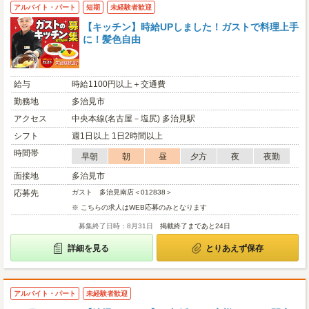
アルバイト・パート
短期
未経験者歓迎
【キッチン】時給UPしました！ガストで料理上手
に！髪色自由
給与
時給1100円以上＋交通費
勤務地
多治見市
アクセス
中央本線(名古屋－塩尻) 多治見駅
シフト
週1日以上 1日2時間以上
時間帯
早朝
朝
昼
夕方
夜
夜勤
面接地
多治見市
応募先
ガスト 多治見南店＜012838＞
※ こちらの求人はWEB応募のみとなります
募集終了日時：8月31日
掲載終了まであと24日
詳細を見る
とりあえず保存
アルバイト・パート
未経験者歓迎