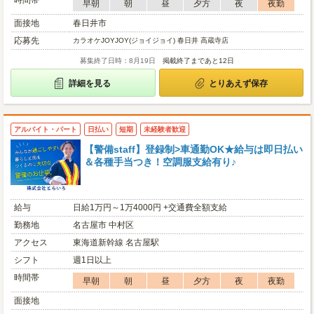
時間帯
早朝
朝
昼
夕方
夜
夜勤
面接地
春日井市
応募先
カラオケJOYJOY(ジョイジョイ) 春日井 高蔵寺店
募集終了日時：8月19日
掲載終了まであと12日
詳細を見る
とりあえず保存
アルバイト・パート
日払い
短期
未経験者歓迎
【警備staff】登録制>車通勤OK★給与は即日払い
＆各種手当つき！空調服支給有り♪
給与
日給1万円～1万4000円 +交通費全額支給
勤務地
名古屋市 中村区
アクセス
東海道新幹線 名古屋駅
シフト
週1日以上
時間帯
早朝
朝
昼
夕方
夜
夜勤
面接地