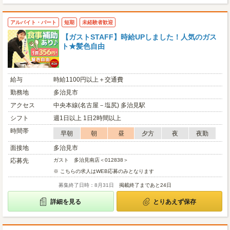
アルバイト・パート
短期
未経験者歓迎
【ガストSTAFF】時給UPしました！人気のガス
ト★髪色自由
給与
時給1100円以上＋交通費
勤務地
多治見市
アクセス
中央本線(名古屋－塩尻) 多治見駅
シフト
週1日以上 1日2時間以上
時間帯
早朝
朝
昼
夕方
夜
夜勤
面接地
多治見市
応募先
ガスト 多治見南店＜012838＞
※ こちらの求人はWEB応募のみとなります
募集終了日時：8月31日
掲載終了まであと24日
詳細を見る
とりあえず保存