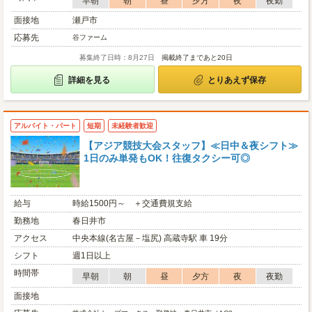
早朝
朝
昼
夕方
夜
夜勤
面接地
瀬戸市
応募先
谷ファーム
募集終了日時：8月27日
掲載終了まであと20日
詳細を見る
とりあえず保存
アルバイト・パート
短期
未経験者歓迎
【アジア競技大会スタッフ】≪日中＆夜シフト≫
1日のみ単発もOK！往復タクシー可◎
給与
時給1500円～ ＋交通費規支給
勤務地
春日井市
アクセス
中央本線(名古屋－塩尻) 高蔵寺駅 車 19分
シフト
週1日以上
時間帯
早朝
朝
昼
夕方
夜
夜勤
面接地