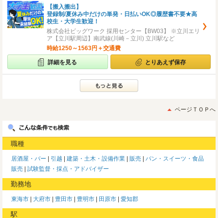
【搬入搬出】
登録制/夏休み中だけの単発・日払いOK◎履歴書不要★高
校生・大学生歓迎！
株式会社ビッグワーク 採用センター【BW03】 ※立川エリ
ア【立川駅周辺】南武線(川崎－立川) 立川駅など
時給1250～1563円＋交通費
詳細を見る
とりあえず保存
ページＴＯＰへ
職種
居酒屋・バー
引越
建築・土木・設備作業
販売
パン・スイーツ・食品
販売
試験監督・採点・アドバイザー
勤務地
東海市
大府市
豊田市
豊明市
田原市
愛知郡
駅