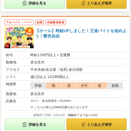
詳細を見る
とりあえず保存
アルバイト・パート
短期
未経験者歓迎
【ホール】時給UPしました！王道バイトを始めよ
う！髪色自由
給与
時給1100円以上＋交通費
勤務地
多治見市
アクセス
中央本線(名古屋－塩尻) 多治見駅
シフト
週1日以上 1日2時間以上
時間帯
早朝
朝
昼
夕方
夜
夜勤
面接地
多治見市
応募先
ガスト 多治見南店＜012838＞
※ こちらの求人はWEB応募のみとなります
募集終了日時：8月31日
掲載終了まであと24日
詳細を見る
とりあえず保存