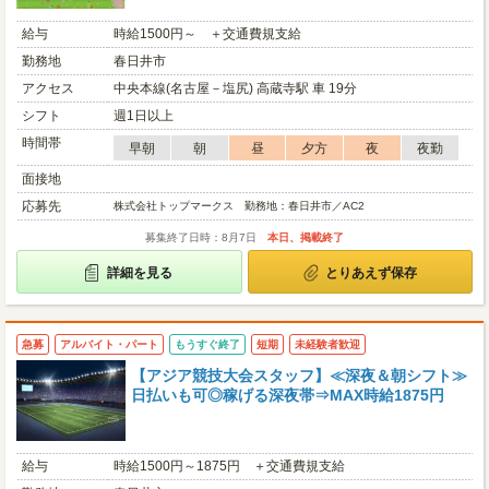
給与
時給1500円～ ＋交通費規支給
勤務地
春日井市
アクセス
中央本線(名古屋－塩尻) 高蔵寺駅 車 19分
シフト
週1日以上
時間帯
早朝
朝
昼
夕方
夜
夜勤
面接地
応募先
株式会社トップマークス 勤務地：春日井市／AC2
募集終了日時：8月7日
本日、掲載終了
詳細を見る
とりあえず保存
急募
アルバイト・パート
もうすぐ終了
短期
未経験者歓迎
【アジア競技大会スタッフ】≪深夜＆朝シフト≫
日払いも可◎稼げる深夜帯⇒MAX時給1875円
給与
時給1500円～1875円 ＋交通費規支給