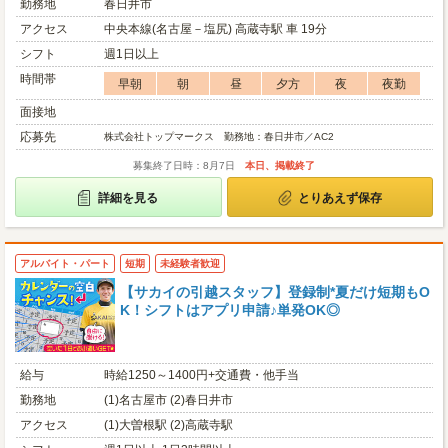
勤務地
春日井市
アクセス
中央本線(名古屋－塩尻) 高蔵寺駅 車 19分
シフト
週1日以上
時間帯
早朝
朝
昼
夕方
夜
夜勤
面接地
応募先
株式会社トップマークス 勤務地：春日井市／AC2
募集終了日時：8月7日
本日、掲載終了
詳細を見る
とりあえず保存
アルバイト・パート
短期
未経験者歓迎
【サカイの引越スタッフ】登録制*夏だけ短期もO
K！シフトはアプリ申請♪単発OK◎
給与
時給1250～1400円+交通費・他手当
勤務地
(1)名古屋市 (2)春日井市
アクセス
(1)大曽根駅 (2)高蔵寺駅