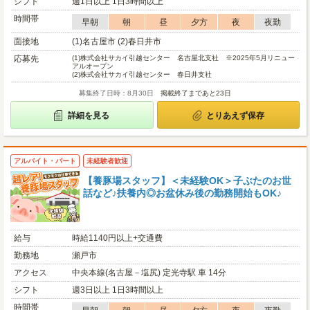
シフト
週1日以上 1日3時間以上
時間帯
早朝
朝
昼
夕方
夜
夜勤
面接地
(1)名古屋市 (2)春日井市
応募先
(1)
株式会社サカイ引越センター 名古屋北支社 ※2025年5月リニュー
アルオープン
(2)
株式会社サカイ引越センター 春日井支社
募集終了日時：8月30日
掲載終了まであと23日
詳細を見る
とりあえず保存
アルバイト・パート
未経験者歓迎
【養豚場スタッフ】＜未経験OK＞子ぶたのお世
話など♪扶養内◎お盆休み後の勤務開始もOK♪
給与
時給1140円以上+交通費
勤務地
瀬戸市
アクセス
中央本線(名古屋－塩尻) 定光寺駅 車 14分
シフト
週3日以上 1日3時間以上
時間帯