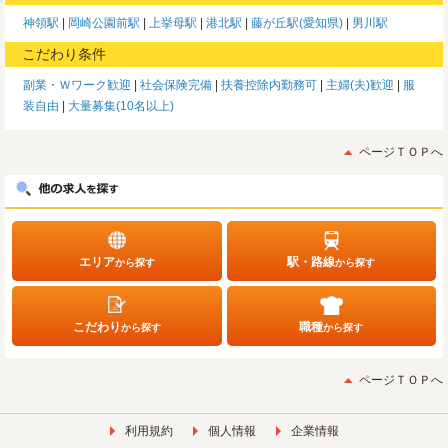
神領駅
岡崎公園前駅
上挙母駅
港北駅
藤が丘駅(愛知県)
男川駅
こだわり条件
副業・Ｗワーク歓迎
社会保険完備
扶養控除内勤務可
主婦(夫)歓迎
服
装自由
大量募集(10名以上)
ページＴＯＰへ
エリア
駅・路線
から探す
から探す
こだわり
職種
から探す
から探す
ページＴＯＰへ
利用規約
個人情報
企業情報