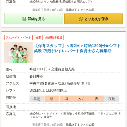
応募先
株式会社とらいろ(勤務地:愛知県名古屋駅エリア)
募集終了日時：8月31日
掲載終了まであと24日
詳細を見る
とりあえず保存
アルバイト・パート
短期
未経験者歓迎
【保育スタッフ】＜週2日＞時給1200円★シフト
柔軟で続けやすい♪パート保育士さん募集◎
給与
時給1200円＋交通費全額支給
勤務地
春日井市
アクセス
中央本線(名古屋－塩尻) 高蔵寺駅 車 7分
シフト
週2日以上 1日6時間以上
時間帯
早朝
朝
昼
夕方
夜
夜勤
面接地
応募先
株式会社トットメイト ※勤務地：小規模保育施設 ベティさんの家 キ
ッズルーム高蔵寺
募集終了日時：8月20日
掲載終了まであと13日