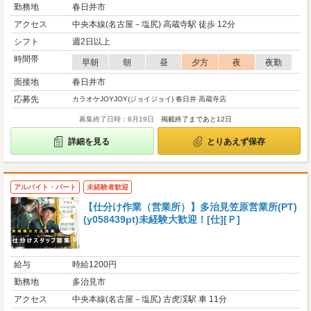
勤務地
春日井市
アクセス
中央本線(名古屋－塩尻) 高蔵寺駅 徒歩 12分
シフト
週2日以上
時間帯
早朝
朝
昼
夕方
夜
夜勤
面接地
春日井市
応募先
カラオケJOYJOY(ジョイジョイ) 春日井 高蔵寺店
募集終了日時：8月19日
掲載終了まであと12日
詳細を見る
とりあえず保存
アルバイト・パート
未経験者歓迎
【仕分け作業（営業所）】多治見笠原営業所(PT)
(y058439pt)未経験大歓迎！[仕][Ｐ]
給与
時給1200円
勤務地
多治見市
アクセス
中央本線(名古屋－塩尻) 古虎渓駅 車 11分