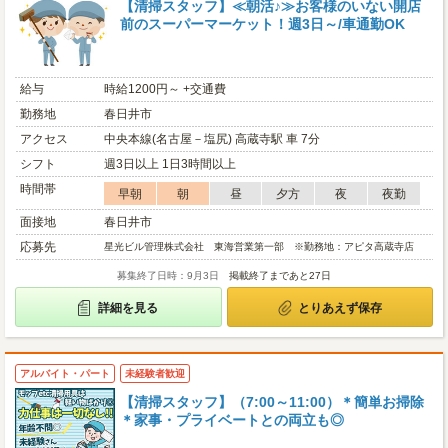
【清掃スタッフ】≪朝活♪≫お客様のいない開店
前のスーパーマーケット！週3日～/車通勤OK
給与
時給1200円～ +交通費
勤務地
春日井市
アクセス
中央本線(名古屋－塩尻) 高蔵寺駅 車 7分
シフト
週3日以上 1日3時間以上
時間帯
早朝
朝
昼
夕方
夜
夜勤
面接地
春日井市
応募先
星光ビル管理株式会社 東海営業第一部 ※勤務地：アピタ高蔵寺店
募集終了日時：9月3日
掲載終了まであと27日
詳細を見る
とりあえず保存
アルバイト・パート
未経験者歓迎
【清掃スタッフ】（7:00～11:00）＊簡単お掃除
＊家事・プライベートとの両立も◎