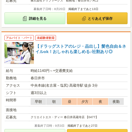
応募先
株式会社トップマークス 勤務地：春日井市／AC2
募集終了日時：8月20日
掲載終了まであと13日
詳細を見る
とりあえず保存
アルバイト・パート
未経験者歓迎
【ドラッグストアのレジ・品出し】髪色自由＆ネ
イルok！おしゃれも楽しめる♪社割あり◎
給与
時給1140円～+交通費支給
勤務地
春日井市
アクセス
中央本線(名古屋－塩尻) 高蔵寺駅 徒歩 3分
シフト
週3日以上
時間帯
早朝
朝
昼
夕方
夜
夜勤
面接地
応募先
クリエイトエス・ディー 春日井高蔵寺店 【0477】
募集終了日時：9月3日
掲載終了まであと27日