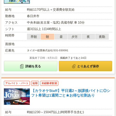
給与
時給1170円以上＋交通費全額支給
勤務地
春日井市
アクセス
中央本線(名古屋－塩尻) 高蔵寺駅 車 10分
シフト
週3日以上 1日4時間以上
時間帯
早朝
朝
昼
夕方
夜
夜勤
面接地
応募先
タイガー総業株式会社/331-030091
募集終了日時：8月31日
掲載終了まであと24日
詳細を見る
とりあえず保存
アルバイト・パート
短期
未経験者歓迎
【カラオケStaff】平日週2～放課後バイトに◎シ
フト希望は1週間ごと★お得な社割あり
給与
時給1230～1504円以上(時間帯手当含む)