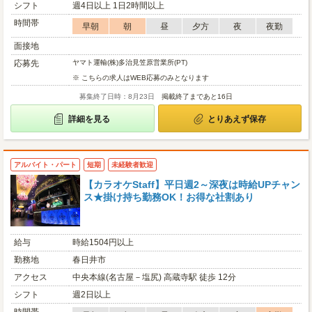
シフト
週4日以上 1日2時間以上
時間帯
早朝
朝
昼
夕方
夜
夜勤
面接地
応募先
ヤマト運輸(株)多治見笠原営業所(PT)
※ こちらの求人はWEB応募のみとなります
募集終了日時：8月23日
掲載終了まであと16日
詳細を見る
とりあえず保存
アルバイト・パート
短期
未経験者歓迎
【カラオケStaff】平日週2～深夜は時給UPチャン
ス★掛け持ち勤務OK！お得な社割あり
給与
時給1504円以上
勤務地
春日井市
アクセス
中央本線(名古屋－塩尻) 高蔵寺駅 徒歩 12分
シフト
週2日以上