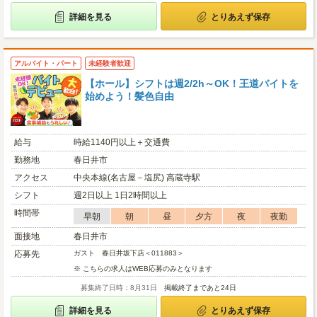
詳細を見る
とりあえず保存
アルバイト・パート
未経験者歓迎
【ホール】シフトは週2/2h～OK！王道バイトを
始めよう！髪色自由
給与
時給1140円以上＋交通費
勤務地
春日井市
アクセス
中央本線(名古屋－塩尻) 高蔵寺駅
シフト
週2日以上 1日2時間以上
時間帯
早朝
朝
昼
夕方
夜
夜勤
面接地
春日井市
応募先
ガスト 春日井坂下店＜011883＞
※ こちらの求人はWEB応募のみとなります
募集終了日時：8月31日
掲載終了まであと24日
詳細を見る
とりあえず保存