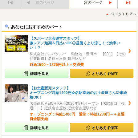
前のページ
次のページ
最
最
初
後
ページＴＯＰへ
へ
へ
あなたにおすすめのパート
【スポーツ大会運営スタッフ】
激レア／短期＆日払いOK◎昼働くより涼しくて効率い
い！？
株式会社アルバクルー 勤務地：豊田市 【001】【その
他豊田市】名鉄三河線 越戸駅など
時給1500～1875円以上＋交通費
詳細を見る
とりあえず保存
【お土産販売スタッフ】
オープニング時給1400円☆名駅直結のお土産屋さん◎未経
験OK！
名鉄商店MEICHIKA※2026年9月オープン【名駅東口（桜
通口）】近鉄名古屋線 近鉄名古屋駅など
オープニング：時給1400円 通常：時給1200円～＋交通
費全額支給
詳細を見る
とりあえず保存