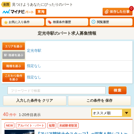
見つけようあなたにぴったりのパート
0
東海
お気に入り条件
検索条件履歴
閲覧履歴
定光寺駅のパート求人募集情報
定光寺駅
指定なし
指定なし
入力した条件を クリア
この条件を 保存
40
件中
1-20件目表示
NEW
アルバイト・パート
短期
未経験者歓迎