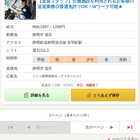
【送迎スタッフ】介護施設を利用されるお客様の
送迎業務◎普通免許でOK！Wワーク可能★
給与
時給1097～1289円
勤務地
静岡市 葵区
アクセス
静岡鉄道静岡清水線 音羽町駅
シフト
週3日以上
時間帯
早朝
朝
昼
夕方
夜
夜勤
面接地
静岡市 葵区
応募先
ツクイ静岡葵沓谷（デイサービス）
募集終了日時：8月6日
本日、掲載終了
詳細を見る
とりあえず保存
1ページ（全4ページ中）
前のページ
次のページ
最
最
初
後
ページＴＯＰへ