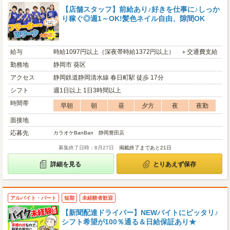
【店舗スタッフ】前給あり♪好きを仕事に♪しっか
り稼ぐ◎週1～OK!髪色ネイル自由、隙間OK
給与
時給1097円以上（深夜帯時給1372円以上） ＋交通費支給
勤務地
静岡市 葵区
アクセス
静岡鉄道静岡清水線 春日町駅 徒歩 17分
シフト
週1日以上 1日3時間以上
時間帯
早朝
朝
昼
夕方
夜
夜勤
面接地
応募先
カラオケBanBan 静岡豊田店
募集終了日時：8月27日
掲載終了まであと21日
詳細を見る
とりあえず保存
アルバイト・パート
短期
未経験者歓迎
【新聞配達ドライバー】NEWバイトにピッタリ♪
シフト希望が100％通る＆日給保証あり★