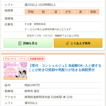
シフト
週2日以上 1日2時間以上
時間帯
早朝
朝
昼
夕方
夜
夜勤
面接地
応募先
すき家 静岡松富店
※ こちらの求人はWEB応募のみとなります
募集終了日時：8月31日
掲載終了まであと25日
詳細を見る
とりあえず保存
アルバイト・パート
未経験者歓迎
【受付・コンシェルジュ】未経験OK♪人と接する
ことが好き◎笑顔や気配りが活きる病院受付
給与
時給1097円
勤務地
静岡市 葵区
アクセス
静岡鉄道静岡清水線 日吉町駅 車 12分
シフト
週4日以上