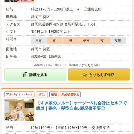
給与
時給1170円～1200円以上 ＋ 交通費支給
勤務地
静岡市 葵区
アクセス
静岡鉄道静岡清水線 音羽町駅 徒歩 15分
シフト
週1日以上 1日3時間以上
時間帯
早朝
朝
昼
夕方
夜
夜勤
面接地
静岡市 葵区
応募先
蕎麦屋神楽 銭座町店
募集終了日時：8月20日
掲載終了まであと14日
詳細を見る
とりあえず保存
アルバイト・パート
日払い
短期
未経験者歓迎
【すき家のクルー】オーダー&お会計はセルフで
簡単｜髪色・髪型自由♪履歴書不要◎
給与
時給1160円～【早朝】時給+150円 ※交通費支給