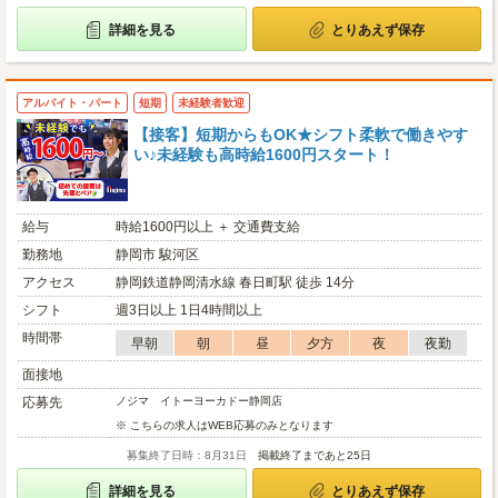
詳細を見る
とりあえず保存
アルバイト・パート
短期
未経験者歓迎
【接客】短期からもOK★シフト柔軟で働きやす
い♪未経験も高時給1600円スタート！
給与
時給1600円以上 ＋ 交通費支給
勤務地
静岡市 駿河区
アクセス
静岡鉄道静岡清水線 春日町駅 徒歩 14分
シフト
週3日以上 1日4時間以上
時間帯
早朝
朝
昼
夕方
夜
夜勤
面接地
応募先
ノジマ イトーヨーカドー静岡店
※ こちらの求人はWEB応募のみとなります
募集終了日時：8月31日
掲載終了まであと25日
詳細を見る
とりあえず保存