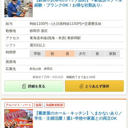
【鮮魚やお寿司のパック詰め】＜駅徒歩スグ＞未
経験・ブランクOK！お得な社割あり♪
給与
時給1100円～(土日祝時給1150円)+交通費支給
勤務地
静岡市 葵区
アクセス
東海道本線(熱海－米原) 東静岡駅
シフト
週3日以上
時間帯
早朝
朝
昼
夕方
夜
夜勤
面接地
応募先
鮮魚山助 静岡店
募集終了日時：8月16日
掲載終了まであと10日
詳細を見る
とりあえず保存
アルバイト・パート
短期
未経験者歓迎
【蕎麦屋のホール・キッチン】＼まかないあり／
学生・主婦活躍！週1~学校や家庭との両立OK