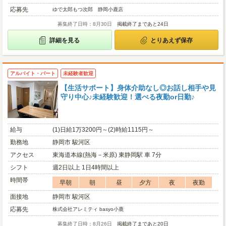
応募先
ゆで太郎もつ次郎 静岡小鹿店
募集終了日時：8月30日
掲載終了まであと24日
詳細を見る
とりあえず保存
アルバイト・パート
未経験者歓迎
【生活サポート】身体介助なし◎お話し相手や見
守り中心♪未経験歓迎！選べる夜勤or日勤♪
給与
(1)日給1万3200円～(2)時給1115円～
勤務地
静岡市 駿河区
アクセス
東海道本線(熱海－米原) 東静岡駅 車 7分
シフト
週2日以上 1日4時間以上
時間帯
早朝
朝
昼
夕方
夜
夜勤
面接地
静岡市 駿河区
応募先
株式会社アレミティ basyo小鹿
募集終了日時：8月26日
掲載終了まであと20日