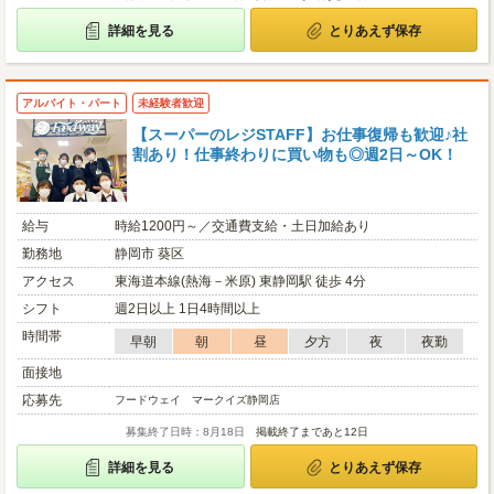
詳細を見る
とりあえず保存
アルバイト・パート
未経験者歓迎
【スーパーのレジSTAFF】お仕事復帰も歓迎♪社
割あり！仕事終わりに買い物も◎週2日～OK！
給与
時給1200円～／交通費支給・土日加給あり
勤務地
静岡市 葵区
アクセス
東海道本線(熱海－米原) 東静岡駅 徒歩 4分
シフト
週2日以上 1日4時間以上
時間帯
早朝
朝
昼
夕方
夜
夜勤
面接地
応募先
フードウェイ マークイズ静岡店
募集終了日時：8月18日
掲載終了まであと12日
詳細を見る
とりあえず保存