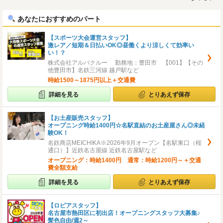
へ
へ
あなたにおすすめのパート
【スポーツ大会運営スタッフ】
激レア／短期＆日払いOK◎昼働くより涼しくて効率い
い！？
株式会社アルバクルー 勤務地：豊田市 【001】【その
他豊田市】名鉄三河線 越戸駅など
時給1500～1875円以上＋交通費
詳細を見る
とりあえず保存
【お土産販売スタッフ】
オープニング時給1400円☆名駅直結のお土産屋さん◎未経
験OK！
名鉄商店MEICHIKA※2026年9月オープン【名駅東口（桜
通口）】近鉄名古屋線 近鉄名古屋駅など
オープニング：時給1400円 通常：時給1200円～＋交通
費全額支給
詳細を見る
とりあえず保存
【ロピアスタッフ】
名古屋市熱田区に初出店！オープニングスタッフ大募集♪
髪色自由/週2～