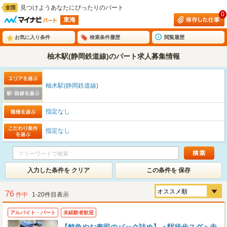
見つけようあなたにぴったりのパート
0
東海
お気に入り条件
検索条件履歴
閲覧履歴
柚木駅(静岡鉄道線)のパート求人募集情報
柚木駅(静岡鉄道線)
指定なし
指定なし
入力した条件を クリア
この条件を 保存
76
件中
1-20件目表示
アルバイト・パート
未経験者歓迎