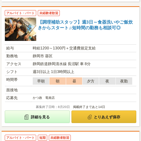
アルバイト・パート
未経験者歓迎
【調理補助スタッフ】週3日～食器洗いやご飯炊
きからスタート♫短時間の勤務も相談可◎
給与
時給1200～1300円＋交通費規定支給
勤務地
静岡市 葵区
アクセス
静岡鉄道静岡清水線 長沼駅 車 8分
シフト
週3日以上 1日3時間以上
時間帯
早朝
朝
昼
夕方
夜
夜勤
面接地
応募先
かつ政 竜南店
募集終了日時：8月20日
掲載終了まであと14日
詳細を見る
とりあえず保存
アルバイト・パート
短期
未経験者歓迎