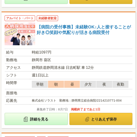
アルバイト・パート
未経験者歓迎
【病院の受付事務】未経験OK♪人と接することが
好き◎笑顔や気配りが活きる病院受付
給与
時給1097円
勤務地
静岡市 葵区
アクセス
静岡鉄道静岡清水線 日吉町駅 車 12分
シフト
週1日以上
時間帯
早朝
朝
昼
夕方
夜
夜勤
面接地
応募先
株式会社ソラスト 勤務地：静岡県立総合病院/2214210771-004
募集終了日時：8月7日
掲載終了まであと1日
詳細を見る
とりあえず保存