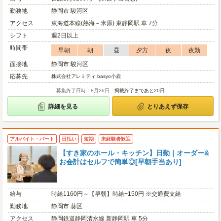
勤務地
静岡市 駿河区
アクセス
東海道本線(熱海－米原) 東静岡駅 車 7分
シフト
週2日以上
時間帯
早朝
朝
昼
夕方
夜
夜勤
面接地
静岡市 駿河区
応募先
株式会社アレミティ basyo小鹿
募集終了日時：8月26日
掲載終了まであと20日
詳細を見る
とりあえず保存
アルバイト・パート
日払い
短期
未経験者歓迎
【すき家のホール・キッチン】日勤｜オーダー&
お会計はセルフで簡単◎[早朝手当あり]
給与
時給1160円～【早朝】時給+150円 ※交通費支給
勤務地
静岡市 葵区
アクセス
静岡鉄道静岡清水線 新静岡駅 車 5分