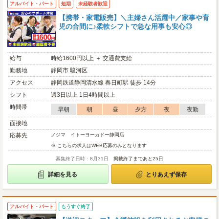
アルバイト・パート
短期
未経験者歓迎
【携帯・家電販売】＼主婦さん活躍中／家事や育
児の合間に♪柔軟シフトで急な用事も安心◎
給与
時給1600円以上 ＋ 交通費支給
勤務地
静岡市 駿河区
アクセス
静岡鉄道静岡清水線 春日町駅 徒歩 14分
シフト
週3日以上 1日4時間以上
時間帯
早朝
朝
昼
夕方
夜
夜勤
面接地
応募先
ノジマ イトーヨーカドー静岡店
※ こちらの求人はWEB応募のみとなります
募集終了日時：8月31日
掲載終了まであと25日
詳細を見る
とりあえず保存
アルバイト・パート
もうすぐ終了