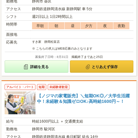
勤務地
静岡市 葵区
アクセス
静岡鉄道静岡清水線 新静岡駅 車 5分
シフト
週2日以上 1日2時間以上
時間帯
早朝
朝
昼
夕方
夜
夜勤
面接地
応募先
すき家 静岡松富店
※ こちらの求人はWEB応募のみとなります
募集終了日時：8月31日
掲載終了まであと25日
詳細を見る
とりあえず保存
アルバイト・パート
短期
未経験者歓迎
【ノジマの家電販売】＼短期OK◎／大学生活躍
中！未経験＆知識ゼロOK♪高時給1600円～！
給与
時給1600円以上 ＋ 交通費支給
勤務地
静岡市 駿河区
アクセス
静岡鉄道静岡清水線 春日町駅 徒歩 14分