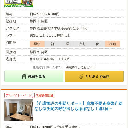
給与
日給5000～6100円
勤務地
静岡市 葵区
アクセス
静岡鉄道静岡清水線 長沼駅 徒歩 12分
シフト
週3日以上 1日3.5時間以上
時間帯
早朝
朝
昼
夕方
夜
夜勤
面接地
静岡市 葵区
応募先
株式会社江﨑新聞店 上土支店
募集終了日時：8月20日
掲載終了まであと14日
詳細を見る
とりあえず保存
アルバイト・パート
未経験者歓迎
【介護施設の夜間サポート】資格不要★身体介助
なし◎夜間の呼び出しもほぼなし！週2日～
給与
日給1万3200円～(深夜手当含む)