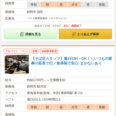
時間帯
早朝
朝
昼
夕方
夜
夜勤
面接地
静岡市 葵区
応募先
ツクイ静岡葵沓谷（デイサービス）
募集終了日時：8月6日
本日、掲載終了
詳細を見る
とりあえず保存
アルバイト・パート
短期
未経験者歓迎
【そば店スタッフ】週2日3H～OK！＼いつもの家
事の延長で◎／食券制で安心♪まかないあり
給与
時給1150円～＋交通費支給
勤務地
静岡市 駿河区
アクセス
東海道本線(熱海－米原) 東静岡駅 車 2分
シフト
週2日以上 1日3時間以上
時間帯
早朝
朝
昼
夕方
夜
夜勤
面接地