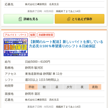
応募先
株式会社江﨑新聞店 岳美支店
募集終了日時：8月20日
掲載終了まであと14日
詳細を見る
とりあえず保存
アルバイト・パート
短期
未経験者歓迎
【新聞のルート配送】新しいバイトを探している
方必見☆100％希望通りのシフト＆日給保証
給与
日給5000～6100円
勤務地
静岡市 駿河区
アクセス
東海道新幹線 静岡駅 車 11分
シフト
週3日以上 1日3.5時間以上
時間帯
早朝
朝
昼
夕方
夜
夜勤
面接地
静岡市 葵区
応募先
株式会社江﨑新聞店 高松支店
募集終了日時：8月20日
掲載終了まであと14日