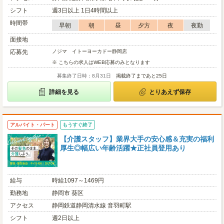
シフト
週3日以上 1日4時間以上
時間帯
早朝
朝
昼
夕方
夜
夜勤
面接地
応募先
ノジマ イトーヨーカドー静岡店
※ こちらの求人はWEB応募のみとなります
募集終了日時：8月31日
掲載終了まであと25日
詳細を見る
とりあえず保存
アルバイト・パート
もうすぐ終了
【介護スタッフ】業界大手の安心感＆充実の福利
厚生◎幅広い年齢活躍★正社員登用あり
給与
時給1097～1469円
勤務地
静岡市 葵区
アクセス
静岡鉄道静岡清水線 音羽町駅
シフト
週2日以上