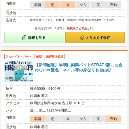
時間帯
早朝
朝
昼
夕方
夜
夜勤
面接地
応募先
株式会社ソラスト 勤務地：静岡県立総合病院/2214210771-020
募集終了日時：8月7日
掲載終了まであと1日
詳細を見る
とりあえず保存
アルバイト・パート
短期
未経験者歓迎
【新聞配達】早朝に副業バイトSTRAT♪誰にも会
わない⇒髪色・ネイル等の身なりも自由◎
給与
日給5000～6100円
勤務地
静岡市 葵区
アクセス
静岡鉄道静岡清水線 古庄駅 車 10分
シフト
週3日以上 1日3.5時間以上
時間帯
早朝
朝
昼
夕方
夜
夜勤
面接地
静岡市 葵区