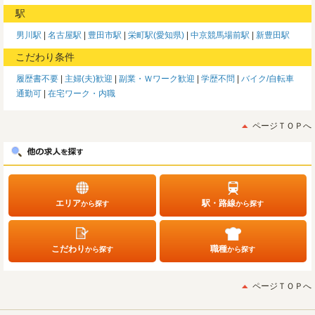
駅
男川駅
名古屋駅
豊田市駅
栄町駅(愛知県)
中京競馬場前駅
新豊田駅
こだわり条件
履歴書不要
主婦(夫)歓迎
副業・Ｗワーク歓迎
学歴不問
バイク/自転車
通勤可
在宅ワーク・内職
ページＴＯＰへ
エリア
駅・路線
から探す
から探す
こだわり
職種
から探す
から探す
ページＴＯＰへ