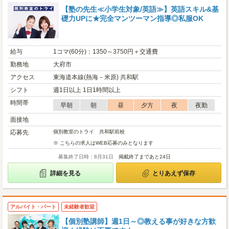
【塾の先生≪小学生対象/英語≫】英語スキル&基
礎力UPに★完全マンツーマン指導◎私服OK
給与
1コマ(60分)：1350～3750円＋交通費
勤務地
大府市
アクセス
東海道本線(熱海－米原) 共和駅
シフト
週1日以上 1日1時間以上
時間帯
早朝
朝
昼
夕方
夜
夜勤
面接地
応募先
個別教室のトライ 共和駅前校
※ こちらの求人はWEB応募のみとなります
募集終了日時：8月31日
掲載終了まであと24日
詳細を見る
とりあえず保存
アルバイト・パート
未経験者歓迎
【個別塾講師】週1日～◎教える事が好きな方歓