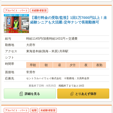
アルバイト・パート
未経験者歓迎
【通行料金の受取/監視】1回1万7000円以上！未
経験シニアも大活躍♪定年ナシで長期勤務可
給与
時給1145円/深夜時給1431円＋交通費
勤務地
大府市
アクセス
東海道本線(熱海－米原) 共和駅
シフト
時間帯
早朝
朝
昼
夕方
夜
夜勤
面接地
常滑市
応募先
セントラルハイウェイ株式会社 ※勤務地：大高料金所
募集終了日時：8月25日
掲載終了まであと18日
詳細を見る
とりあえず保存
アルバイト・パート
短期
未経験者歓迎