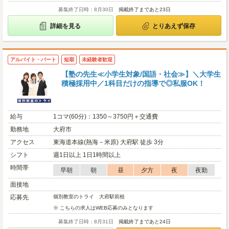
募集終了日時：8月30日
掲載終了まであと23日
詳細を見る
とりあえず保存
アルバイト・パート
短期
未経験者歓迎
【塾の先生≪小学生対象/国語・社会≫】＼大学生
積極採用中／1科目だけの指導で◎私服OK！
給与
1コマ(60分)：1350～3750円＋交通費
勤務地
大府市
アクセス
東海道本線(熱海－米原) 大府駅 徒歩 3分
シフト
週1日以上 1日1時間以上
時間帯
早朝
朝
昼
夕方
夜
夜勤
面接地
応募先
個別教室のトライ 大府駅前校
※ こちらの求人はWEB応募のみとなります
募集終了日時：8月31日
掲載終了まであと24日