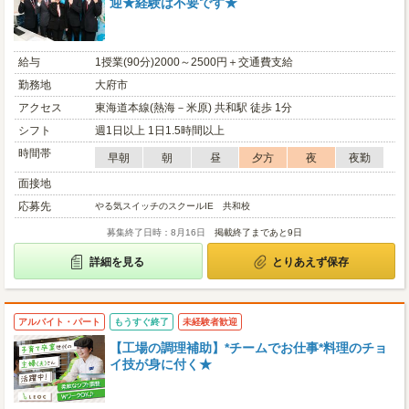
迎★経験は不要です★
給与
1授業(90分)2000～2500円＋交通費支給
勤務地
大府市
アクセス
東海道本線(熱海－米原) 共和駅 徒歩 1分
シフト
週1日以上 1日1.5時間以上
時間帯
早朝
朝
昼
夕方
夜
夜勤
面接地
応募先
やる気スイッチのスクールIE 共和校
募集終了日時：8月16日
掲載終了まであと9日
詳細を見る
とりあえず保存
アルバイト・パート
もうすぐ終了
未経験者歓迎
【工場の調理補助】*チームでお仕事*料理のチョ
イ技が身に付く★