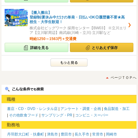
【搬入搬出】
登録制/夏休み中だけの単発・日払いOK◎履歴書不要★高
校生・大学生歓迎！
株式会社ビッグワーク 採用センター【BW03】 ※立川エリ
ア【立川駅周辺】南武線(川崎－立川) 立川駅など
時給1250～1563円＋交通費
詳細を見る
とりあえず保存
ページＴＯＰへ
職種
書店・CD・DVD・レンタル店
アンケート・調査・企画
食品製造・加工
その他飲食フード
サンプリング・PR
コンビニ・スーパー
勤務地
丹羽郡大口町・扶桑町
津島市
豊田市
長久手市
常滑市
岡崎市