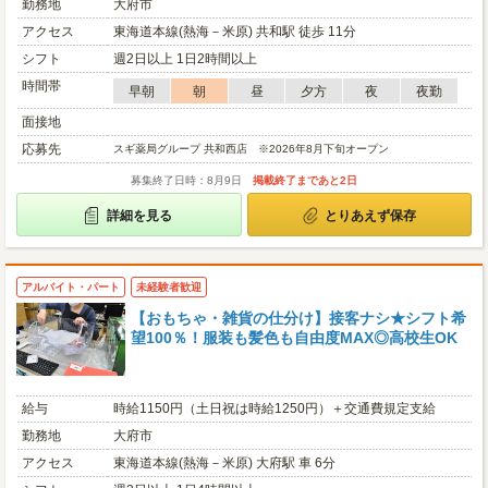
勤務地
大府市
アクセス
東海道本線(熱海－米原) 共和駅 徒歩 11分
シフト
週2日以上 1日2時間以上
時間帯
早朝
朝
昼
夕方
夜
夜勤
面接地
応募先
スギ薬局グループ 共和西店 ※2026年8月下旬オープン
募集終了日時：8月9日
掲載終了まであと2日
詳細を見る
とりあえず保存
アルバイト・パート
未経験者歓迎
【おもちゃ・雑貨の仕分け】接客ナシ★シフト希
望100％！服装も髪色も自由度MAX◎高校生OK
給与
時給1150円（土日祝は時給1250円）＋交通費規定支給
勤務地
大府市
アクセス
東海道本線(熱海－米原) 大府駅 車 6分