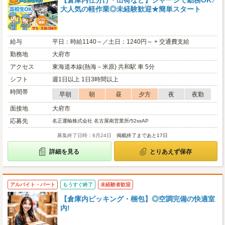
【倉庫内仕分け・出荷など】ジャージで勤務OK♪
大人気の軽作業◎未経験歓迎★簡単スタート
給与
平日：時給1140～／土日：1240円～ + 交通費支給
勤務地
大府市
アクセス
東海道本線(熱海－米原) 共和駅 車 5分
シフト
週1日以上 1日3時間以上
時間帯
早朝
朝
昼
夕方
夜
夜勤
面接地
大府市
応募先
名正運輸株式会社 名古屋南営業所/52ssAP
募集終了日時：8月24日
掲載終了まであと17日
詳細を見る
とりあえず保存
アルバイト・パート
もうすぐ終了
未経験者歓迎
【倉庫内ピッキング・梱包】◎空調完備の快適室
内!