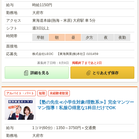
給与
時給1150円
勤務地
大府市
アクセス
東海道本線(熱海－米原) 大府駅 車 5分
シフト
週3日以上
時間帯
早朝
朝
昼
夕方
夜
夜勤
面接地
応募先
株式会社LEOC 【東海興業(株)本社】/101459
募集終了日時：8月9日
掲載終了まであと2日
詳細を見る
とりあえず保存
アルバイト・パート
短期
未経験者歓迎
【塾の先生≪小学生対象/理数系≫】完全マンツー
マン指導！私服◎得意な1科目だけでOK
給与
1コマ(60分)：1350～3750円＋交通費
勤務地
大府市