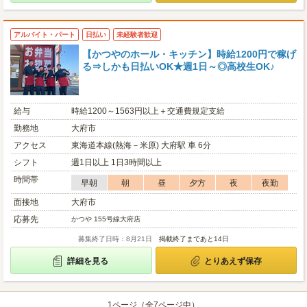
アルバイト・パート
日払い
未経験者歓迎
【かつやのホール・キッチン】時給1200円で稼げ
る⇒しかも日払いOK★週1日～◎高校生OK♪
給与
時給1200～1563円以上＋交通費規定支給
勤務地
大府市
アクセス
東海道本線(熱海－米原) 大府駅 車 6分
シフト
週1日以上 1日3時間以上
時間帯
早朝
朝
昼
夕方
夜
夜勤
面接地
大府市
応募先
かつや 155号線大府店
募集終了日時：8月21日
掲載終了まであと14日
詳細を見る
とりあえず保存
1ページ（全7ページ中）