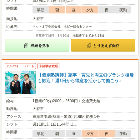
シフト
週2日以上 1日4時間以上
時間帯
早朝
朝
昼
夕方
夜
夜勤
面接地
大府市
応募先
ネットオフ株式会社 ホビー総合センター
募集終了日時：8月20日
掲載終了まであと13日
詳細を見る
とりあえず保存
アルバイト・パート
未経験者歓迎
【個別塾講師】家事・育児と両立◎ブランク復帰
も歓迎！週1日から得意を活かして働こう♪
給与
1授業(90分)2000～2500円＋交通費支給
勤務地
大府市
アクセス
東海道本線(熱海－米原) 共和駅 徒歩 1分
シフト
週1日以上 1日1.5時間以上
時間帯
早朝
朝
昼
夕方
夜
夜勤