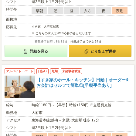
シフト
週2日以上 1日2時間以上
時間帯
早朝
朝
昼
夕方
夜
夜勤
面接地
応募先
すき家 大府江端店
※ こちらの求人はWEB応募のみとなります
募集終了日時：8月31日
掲載終了まであと24日
詳細を見る
とりあえず保存
アルバイト・パート
日払い
短期
未経験者歓迎
【すき家のホール・キッチン】日勤｜オーダー&
お会計はセルフで簡単◎[早朝手当あり]
給与
時給1180円～【早朝】時給+150円 ※交通費支給
勤務地
大府市
アクセス
東海道本線(熱海－米原) 大府駅 徒歩 12分
シフト
週2日以上 1日2時間以上
時間帯