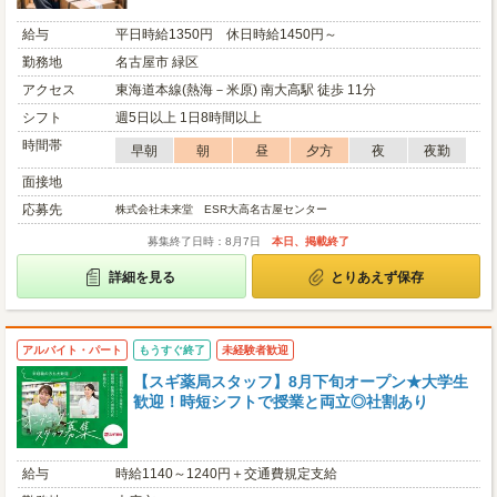
給与
平日時給1350円 休日時給1450円～
勤務地
名古屋市 緑区
アクセス
東海道本線(熱海－米原) 南大高駅 徒歩 11分
シフト
週5日以上 1日8時間以上
時間帯
早朝
朝
昼
夕方
夜
夜勤
面接地
応募先
株式会社未来堂 ESR大高名古屋センター
募集終了日時：8月7日
本日、掲載終了
詳細を見る
とりあえず保存
アルバイト・パート
もうすぐ終了
未経験者歓迎
【スギ薬局スタッフ】8月下旬オープン★大学生
歓迎！時短シフトで授業と両立◎社割あり
給与
時給1140～1240円＋交通費規定支給