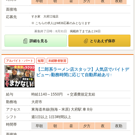
早朝
朝
昼
夕方
夜
夜勤
面接地
応募先
すき家 大府江端店
※ こちらの求人はWEB応募のみとなります
募集終了日時：8月31日
掲載終了まであと24日
詳細を見る
とりあえず保存
アルバイト・パート
短期
未経験者歓迎
【二郎系ラーメン店スタッフ】人気店でバイトデ
ビュー♪勤務時間に応じて自動昇給あり↑
給与
時給1140～1550円 ＋交通費規定支給
勤務地
大府市
アクセス
東海道本線(熱海－米原) 大府駅 車 8分
シフト
週1日以上 1日3時間以上
時間帯
早朝
朝
昼
夕方
夜
夜勤
面接地