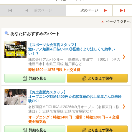
前のページ
次のページ
最
最
初
後
ページＴＯＰへ
へ
へ
あなたにおすすめのパート
【スポーツ大会運営スタッフ】
激レア／短期＆日払いOK◎昼働くより涼しくて効率い
い！？
株式会社アルバクルー 勤務地：豊田市 【001】【その
他豊田市】名鉄三河線 越戸駅など
時給1500～1875円以上＋交通費
詳細を見る
とりあえず保存
【お土産販売スタッフ】
オープニング時給1400円☆名駅直結のお土産屋さん◎未経
験OK！
名鉄商店MEICHIKA※2026年9月オープン【名駅東口（桜
通口）】近鉄名古屋線 近鉄名古屋駅など
オープニング：時給1400円 通常：時給1200円～＋交通
費全額支給
詳細を見る
とりあえず保存