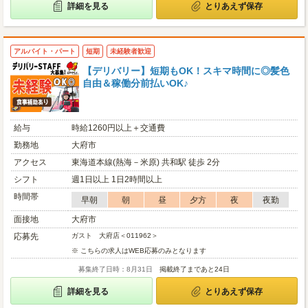
詳細を見る
とりあえず保存
アルバイト・パート
短期
未経験者歓迎
【デリバリー】短期もOK！スキマ時間に◎髪色
自由＆稼働分前払いOK♪
給与
時給1260円以上＋交通費
勤務地
大府市
アクセス
東海道本線(熱海－米原) 共和駅 徒歩 2分
シフト
週1日以上 1日2時間以上
時間帯
早朝
朝
昼
夕方
夜
夜勤
面接地
大府市
応募先
ガスト 大府店＜011962＞
※ こちらの求人はWEB応募のみとなります
募集終了日時：8月31日
掲載終了まであと24日
詳細を見る
とりあえず保存