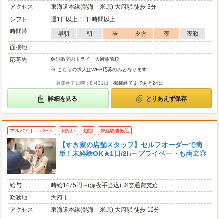
アクセス
東海道本線(熱海－米原) 大府駅 徒歩 3分
シフト
週1日以上 1日1時間以上
時間帯
早朝
朝
昼
夕方
夜
夜勤
面接地
応募先
個別教室のトライ 大府駅前校
※ こちらの求人はWEB応募のみとなります
募集終了日時：8月31日
掲載終了まであと24日
詳細を見る
とりあえず保存
アルバイト・パート
日払い
短期
未経験者歓迎
【すき家の店舗スタッフ】セルフオーダーで簡
単！未経験OK★1日/2h～プライベートも両立◎
給与
時給1475円～(深夜手当込) ※交通費支給
勤務地
大府市
アクセス
東海道本線(熱海－米原) 大府駅 徒歩 12分