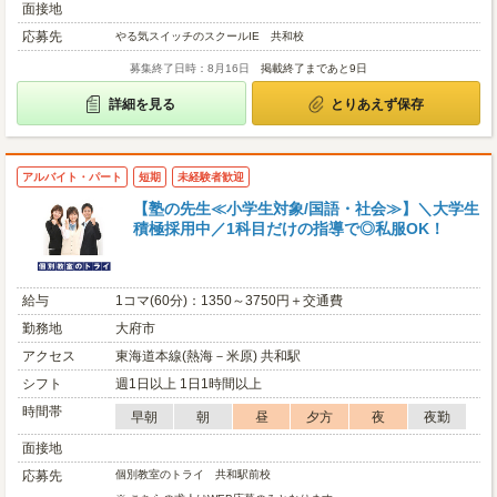
面接地
応募先
やる気スイッチのスクールIE 共和校
募集終了日時：8月16日
掲載終了まであと9日
詳細を見る
とりあえず保存
アルバイト・パート
短期
未経験者歓迎
【塾の先生≪小学生対象/国語・社会≫】＼大学生
積極採用中／1科目だけの指導で◎私服OK！
給与
1コマ(60分)：1350～3750円＋交通費
勤務地
大府市
アクセス
東海道本線(熱海－米原) 共和駅
シフト
週1日以上 1日1時間以上
時間帯
早朝
朝
昼
夕方
夜
夜勤
面接地
応募先
個別教室のトライ 共和駅前校