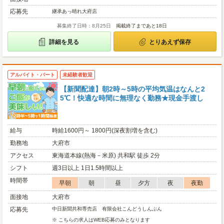
応募先
継承あっ晴れ大府店
募集終了日時：8月25日
掲載終了まであと18日
詳細を見る
とりあえず保存
アルバイト・パート
未経験者歓迎
【新聞配達】朝2時～5時の平均気温はなんと2
5℃！快適な時間に無理なく勤務★現金手渡し
給与
時給1600円～ 1800円(深夜割増を含む)
勤務地
大府市
アクセス
東海道本線(熱海－米原) 共和駅 徒歩 2分
シフト
週3日以上 1日1.5時間以上
時間帯
早朝
朝
昼
夕方
夜
夜勤
面接地
大府市
応募先
中日新聞共和専売店 有限会社こんどうしんぶん
※ こちらの求人はWEB応募のみとなります