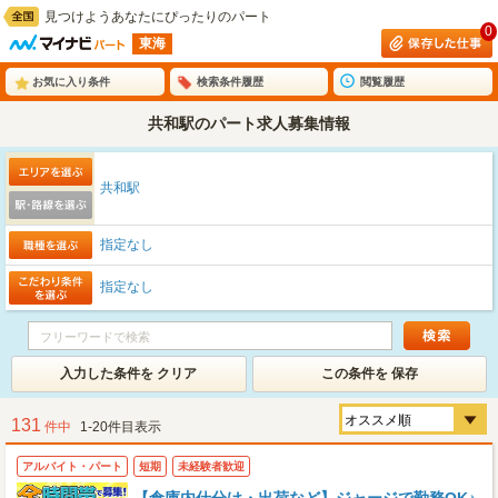
見つけようあなたにぴったりのパート
0
東海
お気に入り条件
検索条件履歴
閲覧履歴
共和駅のパート求人募集情報
共和駅
指定なし
指定なし
入力した条件を クリア
この条件を 保存
131
件中
1-20件目表示
アルバイト・パート
短期
未経験者歓迎