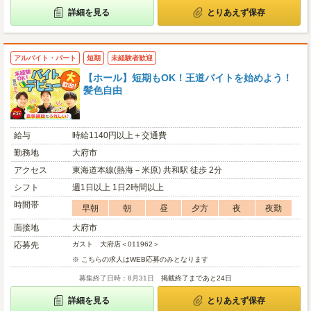
詳細を見る
とりあえず保存
アルバイト・パート
短期
未経験者歓迎
【ホール】短期もOK！王道バイトを始めよう！
髪色自由
給与
時給1140円以上＋交通費
勤務地
大府市
アクセス
東海道本線(熱海－米原) 共和駅 徒歩 2分
シフト
週1日以上 1日2時間以上
時間帯
早朝
朝
昼
夕方
夜
夜勤
面接地
大府市
応募先
ガスト 大府店＜011962＞
※ こちらの求人はWEB応募のみとなります
募集終了日時：8月31日
掲載終了まであと24日
詳細を見る
とりあえず保存