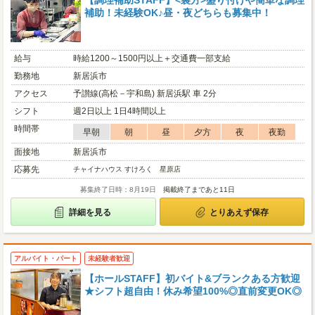
【調理補助STAFF】<裏方>盛り付けや簡単な調理
補助！未経験OK♪昼・夜どちらも募集中！
給与
時給1200～1500円以上＋交通費一部支給
勤務地
新居浜市
アクセス
予讃線(高松－宇和島) 新居浜駅 車 2分
シフト
週2日以上 1日4時間以上
時間帯
早朝
朝
昼
夕方
夜
夜勤
面接地
新居浜市
応募先
チャイナハウス すけろく 星原店
募集終了日時：8月19日
掲載終了まであと11日
詳細を見る
とりあえず保存
アルバイト・パート
未経験者歓迎
【ホールSTAFF】初バイト&ブランクある方歓迎
★シフト超自由！休み希望100%◎直前変更OK◎