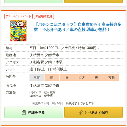
アルバイト・パート
未経験者歓迎
【パチンコ店スタッフ】自由度めちゃ高＆特典多
数！⇒お弁当あり／車の点検,洗車が無料！
給与
平日：時給1200円～／土日祝：時給1300円～
勤務地
(1)大洲市 (2)伊予市
アクセス
(1)新谷駅 (2)鳥ノ木駅
シフト
週1日以上 1日3時間以上
時間帯
早朝
朝
昼
夕方
夜
夜勤
面接地
(1)大洲市 (2)伊予市
応募先
(1)
ポポロ 松ケ花店
(2)
ポポロ 伊予店
募集終了日時：8月30日
掲載終了まであと22日
詳細を見る
とりあえず保存