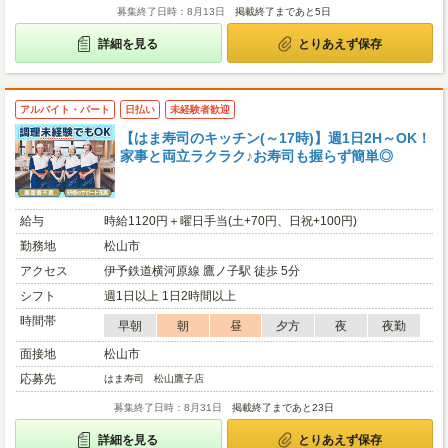
募集終了日時：8月13日
掲載終了まであと5日
詳細を見る
とりあえず保存
アルバイト・パート
日払い
未経験者歓迎
【はま寿司のキッチン(～17時)】週1日2H～OK！
家事と両立ラクラク♪お寿司も握らず簡単◎
給与
時給1120円＋曜日手当(土+70円、日祝+100円)
勤務地
松山市
アクセス
伊予鉄道横河原線 鷹ノ子駅 徒歩 5分
シフト
週1日以上 1日2時間以上
時間帯
早朝
朝
昼
夕方
夜
夜勤
面接地
松山市
応募先
はま寿司 松山鷹子店
募集終了日時：8月31日
掲載終了まであと23日
詳細を見る
とりあえず保存