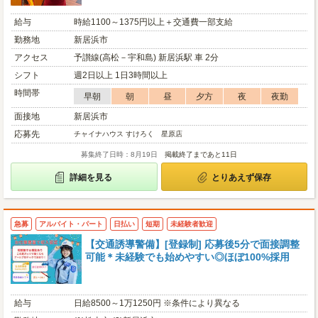
給与
時給1100～1375円以上＋交通費一部支給
勤務地
新居浜市
アクセス
予讃線(高松－宇和島) 新居浜駅 車 2分
シフト
週2日以上 1日3時間以上
時間帯
早朝
朝
昼
夕方
夜
夜勤
面接地
新居浜市
応募先
チャイナハウス すけろく 星原店
募集終了日時：8月19日
掲載終了まであと11日
詳細を見る
とりあえず保存
急募
アルバイト・パート
日払い
短期
未経験者歓迎
【交通誘導警備】[登録制] 応募後5分で面接調整
可能＊未経験でも始めやすい◎ほぼ100%採用
給与
日給8500～1万1250円 ※条件により異なる