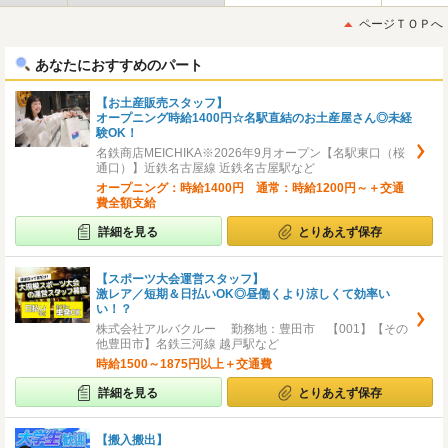
初
後
ページＴＯＰへ
へ
へ
あなたにおすすめのパート
【お土産販売スタッフ】
オープニング時給1400円☆名駅直結のお土産屋さん◎未経
験OK！
名鉄商店MEICHIKA※2026年9月オープン【名駅東口（桜
通口）】近鉄名古屋線 近鉄名古屋駅など
オープニング：時給1400円 通常：時給1200円～＋交通
費全額支給
詳細を見る
とりあえず保存
【スポーツ大会運営スタッフ】
激レア／短期＆日払いOK◎昼働くより涼しくて効率い
い！？
株式会社アルバクルー 勤務地：豊田市 【001】【その
他豊田市】名鉄三河線 越戸駅など
時給1500～1875円以上＋交通費
詳細を見る
とりあえず保存
【搬入搬出】