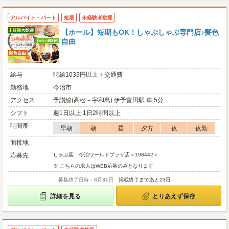
アルバイト・パート
短期
未経験者歓迎
【ホール】短期もOK！しゃぶしゃぶ専門店♪髪色
自由
給与
時給1033円以上＋交通費
勤務地
今治市
アクセス
予讃線(高松－宇和島) 伊予富田駅 車 5分
シフト
週1日以上 1日2時間以上
時間帯
早朝
朝
昼
夕方
夜
夜勤
面接地
応募先
しゃぶ葉 今治ワールドプラザ店＜198442＞
※ こちらの求人はWEB応募のみとなります
募集終了日時：8月31日
掲載終了まであと23日
詳細を見る
とりあえず保存