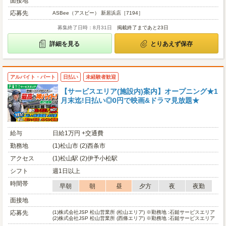
面接地
応募先
ASBee（アスビー） 新居浜店［7194］
募集終了日時：8月31日
掲載終了まであと23日
詳細を見る
とりあえず保存
アルバイト・パート
日払い
未経験者歓迎
【サービスエリア(施設内)案内】オープニング★1
月末迄!日払い◎0円で映画&ドラマ見放題★
給与
日給1万円 +交通費
勤務地
(1)松山市 (2)西条市
アクセス
(1)松山駅 (2)伊予小松駅
シフト
週1日以上
時間帯
早朝
朝
昼
夕方
夜
夜勤
面接地
応募先
(1)
株式会社JSP 松山営業所 (松山エリア) ※勤務地 :石鎚サービスエリア
(2)
株式会社JSP 松山営業所 (西條エリア) ※勤務地 :石鎚サービスエリア