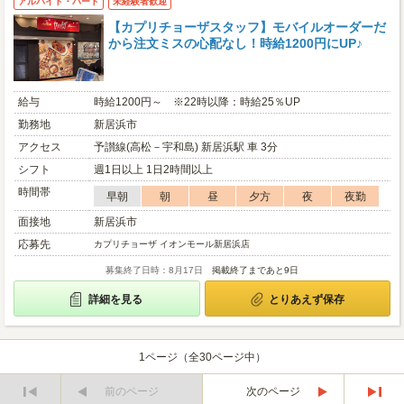
アルバイト・パート
未経験者歓迎
【カプリチョーザスタッフ】モバイルオーダーだ
から注文ミスの心配なし！時給1200円にUP♪
給与
時給1200円～ ※22時以降：時給25％UP
勤務地
新居浜市
アクセス
予讃線(高松－宇和島) 新居浜駅 車 3分
シフト
週1日以上 1日2時間以上
時間帯
早朝
朝
昼
夕方
夜
夜勤
面接地
新居浜市
応募先
カプリチョーザ イオンモール新居浜店
募集終了日時：8月17日
掲載終了まであと9日
詳細を見る
とりあえず保存
1ページ（全30ページ中）
前のページ
次のページ
最
最