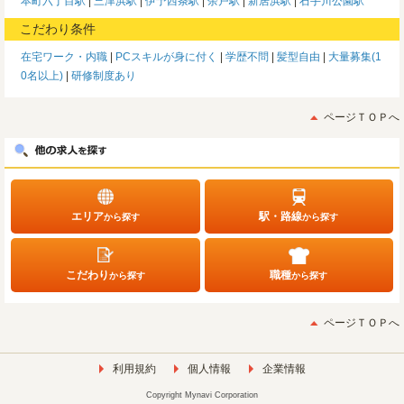
本町六丁目駅
三津浜駅
伊予西条駅
余戸駅
新居浜駅
石手川公園駅
こだわり条件
在宅ワーク・内職
PCスキルが身に付く
学歴不問
髪型自由
大量募集(1
0名以上)
研修制度あり
ページＴＯＰへ
エリア
駅・路線
から探す
から探す
こだわり
職種
から探す
から探す
ページＴＯＰへ
利用規約
個人情報
企業情報
Copyright Mynavi Corporation