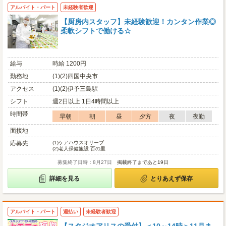
アルバイト・パート
未経験者歓迎
【厨房内スタッフ】未経験歓迎！カンタン作業◎
柔軟シフトで働ける☆
給与
時給 1200円
勤務地
(1)(2)四国中央市
アクセス
(1)(2)伊予三島駅
シフト
週2日以上 1日4時間以上
時間帯
早朝
朝
昼
夕方
夜
夜勤
面接地
応募先
(1)
ケアハウスオリーブ
(2)
老人保健施設 百の里
募集終了日時：8月27日
掲載終了まであと19日
詳細を見る
とりあえず保存
アルバイト・パート
週払い
未経験者歓迎