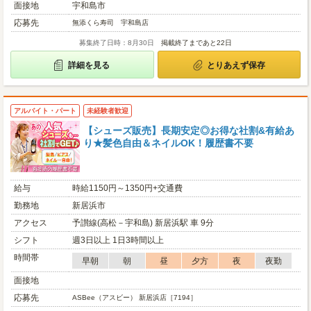
面接地
宇和島市
応募先
無添くら寿司 宇和島店
募集終了日時：8月30日
掲載終了まであと22日
詳細を見る
とりあえず保存
アルバイト・パート
未経験者歓迎
【シューズ販売】長期安定◎お得な社割&有給あ
り★髪色自由＆ネイルOK！履歴書不要
給与
時給1150円～1350円+交通費
勤務地
新居浜市
アクセス
予讃線(高松－宇和島) 新居浜駅 車 9分
シフト
週3日以上 1日3時間以上
時間帯
早朝
朝
昼
夕方
夜
夜勤
面接地
応募先
ASBee（アスビー） 新居浜店［7194］