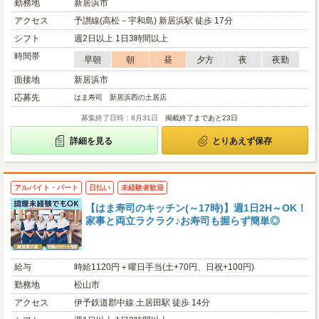
勤務地
新居浜市
アクセス
予讃線(高松－宇和島) 新居浜駅 徒歩 17分
シフト
週2日以上 1日3時間以上
時間帯
早朝
朝
昼
夕方
夜
夜勤
面接地
新居浜市
応募先
はま寿司 新居浜西の土居店
募集終了日時：8月31日
掲載終了まであと23日
詳細を見る
とりあえず保存
アルバイト・パート
日払い
未経験者歓迎
【はま寿司のキッチン(～17時)】週1日2H～OK！
家事と両立ラクラク♪お寿司も握らず簡単◎
給与
時給1120円＋曜日手当(土+70円、日祝+100円)
勤務地
松山市
アクセス
伊予鉄道郡中線 土居田駅 徒歩 14分