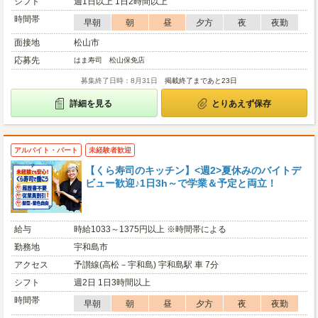
シフト
週1日以上 1日2時間以上
時間帯
早朝
朝
昼
夕方
夜
夜勤
面接地
松山市
応募先
はま寿司 松山保免店
募集終了日時：8月31日
掲載終了まであと23日
詳細を見る
とりあえず保存
アルバイト・パート
未経験者歓迎
【くら寿司のキッチン】<週2>夏休みのバイトデ
ビュー歓迎♪1日3h～で学業＆予定と両立！
給与
時給1033～1375円以上 ※時間帯による
勤務地
宇和島市
アクセス
予讃線(高松－宇和島) 宇和島駅 車 7分
シフト
週2日 1日3時間以上
時間帯
早朝
朝
昼
夕方
夜
夜勤