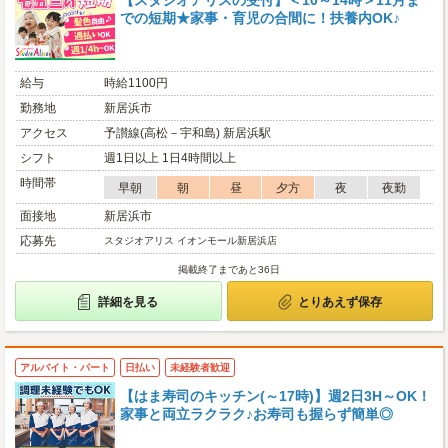
【スタジオアリスの受付】＜10～14時＞11月ま
での短期★家事・育児の合間に！扶養内OK♪
給与
時給1100円
勤務地
新居浜市
アクセス
予讃線(高松－宇和島) 新居浜駅
シフト
週1日以上 1日4時間以上
時間帯
早朝
朝
昼
夕方
夜
夜勤
面接地
新居浜市
応募先
スタジオアリス イオンモール新居浜店
掲載終了まであと36日
詳細を見る
とりあえず保存
アルバイト・パート
日払い
未経験者歓迎
【はま寿司のキッチン(～17時)】週2日3H～OK！
家事と両立ラクラク♪お寿司も握らず簡単◎