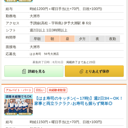
給与
時給1200円＋曜日手当(土+70円、日祝+100円)
勤務地
大洲市
アクセス
予讃線(高松－宇和島) 伊予大洲駅 車 6分
シフト
週2日以上 1日3時間以上
時間帯
早朝
朝
昼
夕方
夜
夜勤
面接地
大洲市
応募先
はま寿司 56号大洲店
募集終了日時：8月31日
掲載終了まであと23日
詳細を見る
とりあえず保存
アルバイト・パート
日払い
未経験者歓迎
【はま寿司のキッチン(～17時)】週2日3H～OK！
家事と両立ラクラク♪お寿司も握らず簡単◎
給与
時給1150円＋曜日手当(土+70円、日祝+100円)