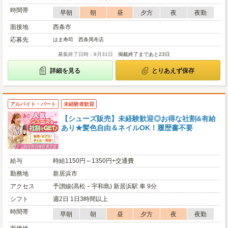
時間帯
早朝
朝
昼
夕方
夜
夜勤
面接地
西条市
応募先
はま寿司 西条周布店
募集終了日時：8月31日
掲載終了まであと23日
詳細を見る
とりあえず保存
アルバイト・パート
未経験者歓迎
【シューズ販売】未経験歓迎◎お得な社割&有給
あり★髪色自由＆ネイルOK！履歴書不要
給与
時給1150円～1350円+交通費
勤務地
新居浜市
アクセス
予讃線(高松－宇和島) 新居浜駅 車 9分
シフト
週2日 1日3時間以上
時間帯
早朝
朝
昼
夕方
夜
夜勤