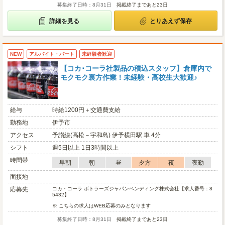
募集終了日時：8月31日
掲載終了まであと23日
詳細を見る
とりあえず保存
NEW
アルバイト・パート
未経験者歓迎
【コカ･コーラ社製品の積込スタッフ】倉庫内で
モクモク裏方作業！未経験・高校生大歓迎♪
給与
時給1200円＋交通費支給
勤務地
伊予市
アクセス
予讃線(高松－宇和島) 伊予横田駅 車 4分
シフト
週5日以上 1日3時間以上
時間帯
早朝
朝
昼
夕方
夜
夜勤
面接地
応募先
コカ・コーラ ボトラーズジャパンベンディング株式会社【求人番号：8
5432】
※ こちらの求人はWEB応募のみとなります
募集終了日時：8月31日
掲載終了まであと23日