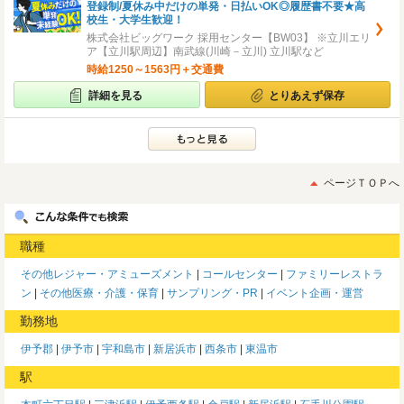
登録制/夏休み中だけの単発・日払いOK◎履歴書不要★高
校生・大学生歓迎！
株式会社ビッグワーク 採用センター【BW03】 ※立川エリ
ア【立川駅周辺】南武線(川崎－立川) 立川駅など
時給1250～1563円＋交通費
詳細を見る
とりあえず保存
ページＴＯＰへ
職種
その他レジャー・アミューズメント
コールセンター
ファミリーレストラ
ン
その他医療・介護・保育
サンプリング・PR
イベント企画・運営
勤務地
伊予郡
伊予市
宇和島市
新居浜市
西条市
東温市
駅