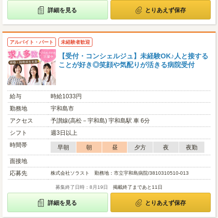
詳細を見る
とりあえず保存
アルバイト・パート
未経験者歓迎
【受付・コンシェルジュ】未経験OK♪人と接する
ことが好き◎笑顔や気配りが活きる病院受付
給与
時給1033円
勤務地
宇和島市
アクセス
予讃線(高松－宇和島) 宇和島駅 車 6分
シフト
週3日以上
時間帯
早朝
朝
昼
夕方
夜
夜勤
面接地
応募先
株式会社ソラスト 勤務地：市立宇和島病院/3810310510-013
募集終了日時：8月19日
掲載終了まであと11日
詳細を見る
とりあえず保存