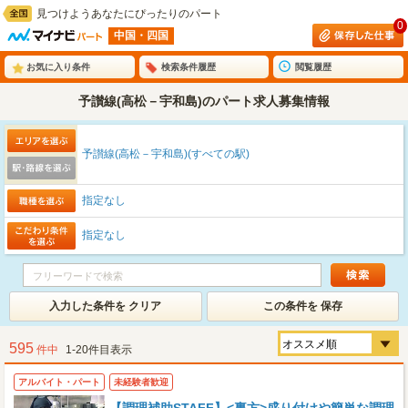
見つけようあなたにぴったりのパート
0
中国・四国
お気に入り条件
検索条件履歴
閲覧履歴
予讃線(高松－宇和島)のパート求人募集情報
予讃線(高松－宇和島)(すべての駅)
指定なし
指定なし
入力した条件を クリア
この条件を 保存
595
件中
1-20件目表示
アルバイト・パート
未経験者歓迎