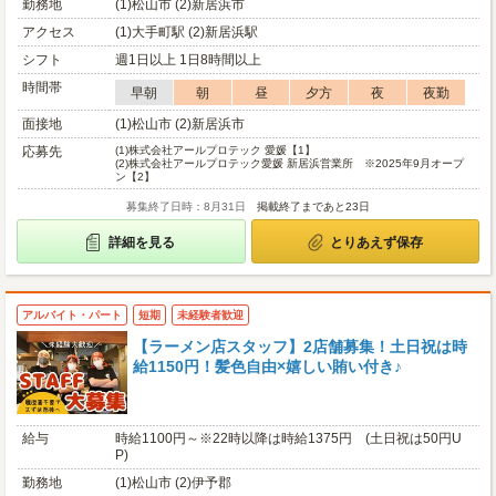
勤務地
(1)松山市 (2)新居浜市
アクセス
(1)大手町駅 (2)新居浜駅
シフト
週1日以上 1日8時間以上
時間帯
早朝
朝
昼
夕方
夜
夜勤
面接地
(1)松山市 (2)新居浜市
応募先
(1)
株式会社アールプロテック 愛媛【1】
(2)
株式会社アールプロテック愛媛 新居浜営業所 ※2025年9月オープ
ン【2】
募集終了日時：8月31日
掲載終了まであと23日
詳細を見る
とりあえず保存
アルバイト・パート
短期
未経験者歓迎
【ラーメン店スタッフ】2店舗募集！土日祝は時
給1150円！髪色自由×嬉しい賄い付き♪
給与
時給1100円～※22時以降は時給1375円 (土日祝は50円U
P)
勤務地
(1)松山市 (2)伊予郡