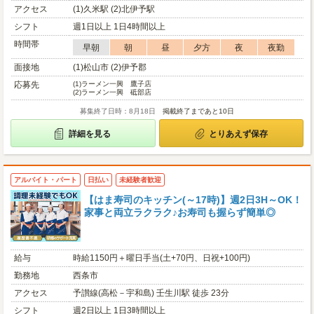
アクセス
(1)久米駅 (2)北伊予駅
シフト
週1日以上 1日4時間以上
時間帯
早朝
朝
昼
夕方
夜
夜勤
面接地
(1)松山市 (2)伊予郡
応募先
(1)
ラーメン一興 鷹子店
(2)
ラーメン一興 砥部店
募集終了日時：8月18日
掲載終了まであと10日
詳細を見る
とりあえず保存
アルバイト・パート
日払い
未経験者歓迎
【はま寿司のキッチン(～17時)】週2日3H～OK！
家事と両立ラクラク♪お寿司も握らず簡単◎
給与
時給1150円＋曜日手当(土+70円、日祝+100円)
勤務地
西条市
アクセス
予讃線(高松－宇和島) 壬生川駅 徒歩 23分
シフト
週2日以上 1日3時間以上