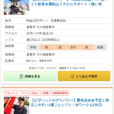
イト歓迎★運転はイチからサポート！賄い有
給与
時給1047円～+ 交通費支給
勤務地
倉敷市 その他倉敷市
アクセス
笹沖バス停 徒歩1分
シフト
週1日以上 1日3時間以上
時間帯
早朝
朝
昼
夕方
夜
夜勤
面接地
倉敷市 その他倉敷市
応募先
銀のさら 倉敷笹沖店
募集終了日時：8月31日
掲載終了まであと22日
詳細を見る
とりあえず保存
アルバイト・パート
日払い
短期
未経験者歓迎
【ピザハットのデリバリー】髪色自由★予定と両
立しやすい1週ごとシフト！WワークもOK◎