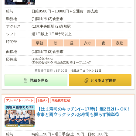
給与
日給8500円～13000円＋交通費一部支給
勤務地
(1)岡山市 (2)倉敷市
アクセス
(1)東中央町駅 (2)倉敷駅
シフト
週1日以上 1日8時間以上
時間帯
早朝
朝
昼
夕方
夜
夜勤
面接地
(1)岡山市 (2)倉敷市
応募先
(1)
株式会社KIG
(2)
株式会社KIG 岡山西支店 ※オープニング
募集終了日時：8月20日
掲載終了まであと11日
詳細を見る
とりあえず保存
アルバイト・パート
日払い
未経験者歓迎
【はま寿司のキッチン(～17時)】週2日2H～OK！
家事と両立ラクラク♪お寿司も握らず簡単◎
給与
時給1150円＋曜日手当(土+70円、日祝+100円)