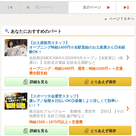
前のページ
次のページ
最
最
初
後
ページＴＯＰへ
へ
へ
あなたにおすすめのパート
【お土産販売スタッフ】
オープニング時給1400円☆名駅直結のお土産屋さん◎未経
験OK！
名鉄商店MEICHIKA※2026年9月オープン【名駅東口（桜
通口）】近鉄名古屋線 近鉄名古屋駅など
オープニング：時給1400円 通常：時給1200円～＋交通
費全額支給
詳細を見る
とりあえず保存
【スポーツ大会運営スタッフ】
激レア／短期＆日払いOK◎昼働くより涼しくて効率い
い！？
株式会社アルバクルー 勤務地：豊田市 【001】【その
他豊田市】名鉄三河線 越戸駅など
時給1500～1875円以上＋交通費
詳細を見る
とりあえず保存