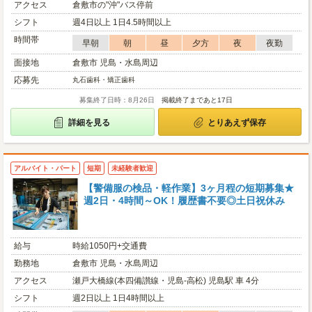
アクセス
倉敷市の"沖"バス停前
シフト
週4日以上 1日4.5時間以上
時間帯
早朝
朝
昼
夕方
夜
夜勤
面接地
倉敷市 児島・水島周辺
応募先
丸石歯科・矯正歯科
募集終了日時：8月26日
掲載終了まであと17日
詳細を見る
とりあえず保存
アルバイト・パート
短期
未経験者歓迎
【警備服の検品・軽作業】3ヶ月程の短期募集★
週2日・4時間～OK！履歴書不要◎土日祝休み
給与
時給1050円+交通費
勤務地
倉敷市 児島・水島周辺
アクセス
瀬戸大橋線(本四備讃線・児島-高松) 児島駅 車 4分
シフト
週2日以上 1日4時間以上