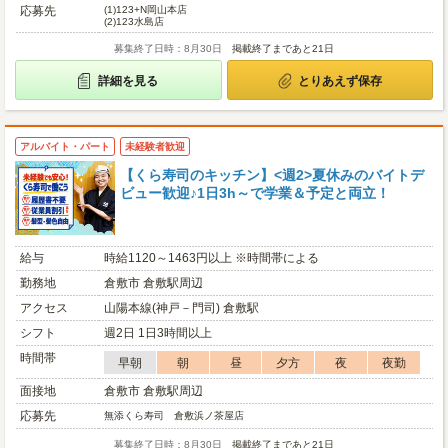
応募先
(1)
123+N岡山本店
(2)
123水島店
募集終了日時：8月30日
掲載終了まであと21日
詳細を見る
とりあえず保存
アルバイト・パート
未経験者歓迎
【くら寿司のキッチン】<週2>夏休みのバイトデ
ビュー歓迎♪1日3h～で学業＆予定と両立！
給与
時給1120～1463円以上 ※時間帯による
勤務地
倉敷市 倉敷駅周辺
アクセス
山陽本線(神戸－門司) 倉敷駅
シフト
週2日 1日3時間以上
時間帯
早朝
朝
昼
夕方
夜
夜勤
面接地
倉敷市 倉敷駅周辺
応募先
無添くら寿司 倉敷浜ノ茶屋店
募集終了日時：8月30日
掲載終了まであと21日