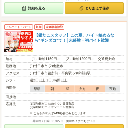
詳細を見る
とりあえず保存
アルバイト・パート
短期
未経験者歓迎
【銀だこスタッフ】この夏、バイト始めるな
ら"ギンダコ"で！│未経験・初バイト歓迎
給与
（1）時給1150円～ （2）時給1200円～＋交通費支給
勤務地
(1)廿日市市 (2)倉敷市
アクセス
(1)廿日市市役所前・平良駅 (2)球場前駅
シフト
週2日以上 1日3時間以上
時間帯
早朝
朝
昼
夕方
夜
夜勤
面接地
応募先
(1)
築地銀だこ ゆめタウン廿日市店
(2)
築地銀だこ イオンモール倉敷店
※ こちらの求人はWEB応募のみとなります
募集終了日時：8月27日
掲載終了まであと18日