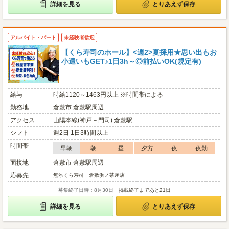
詳細を見る
とりあえず保存
アルバイト・パート
未経験者歓迎
【くら寿司のホール】<週2>夏採用★思い出もお
小遣いもGET♪1日3h～◎前払いOK(規定有)
給与
時給1120～1463円以上 ※時間帯による
勤務地
倉敷市 倉敷駅周辺
アクセス
山陽本線(神戸－門司) 倉敷駅
シフト
週2日 1日3時間以上
時間帯
早朝
朝
昼
夕方
夜
夜勤
面接地
倉敷市 倉敷駅周辺
応募先
無添くら寿司 倉敷浜ノ茶屋店
募集終了日時：8月30日
掲載終了まであと21日
詳細を見る
とりあえず保存