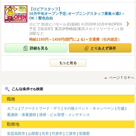
【ロピアスタッフ】
10月中旬オープン予定♪オープニングスタッフ募集☆週2～
OK！髪色自由
ロピア 加須ビバモール店(仮称) ※2026年10月中旬OPEN
予定【加須市】東武伊勢崎線(東武スカイツリーライン) 加
須駅など
時給1195円～1450円(部門による)＋交通費（社内規定）
詳細を見る
とりあえず保存
ページＴＯＰへ
職種
カフェ
ファーストフード・デリ
その他イベント・キャンペーン
引越
看護師・准看護師
清掃・ビル管理・メンテナンス
勤務地
安芸高田市
山県郡
呉市
竹原市
三原市
世羅郡