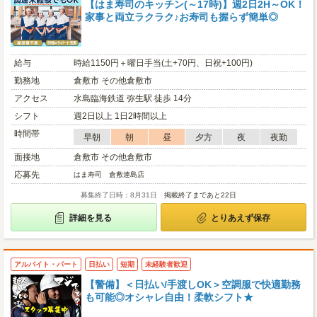
【はま寿司のキッチン(～17時)】週2日2H～OK！
家事と両立ラクラク♪お寿司も握らず簡単◎
給与
時給1150円＋曜日手当(土+70円、日祝+100円)
勤務地
倉敷市 その他倉敷市
アクセス
水島臨海鉄道 弥生駅 徒歩 14分
シフト
週2日以上 1日2時間以上
時間帯
早朝
朝
昼
夕方
夜
夜勤
面接地
倉敷市 その他倉敷市
応募先
はま寿司 倉敷連島店
募集終了日時：8月31日
掲載終了まであと22日
詳細を見る
とりあえず保存
アルバイト・パート
日払い
短期
未経験者歓迎
【警備】＜日払い/手渡しOK＞空調服で快適勤務
も可能◎オシャレ自由！柔軟シフト★