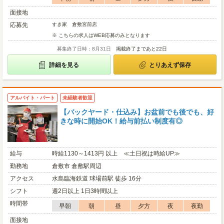
面接地
応募先
すき家 倉敷宮前店
※ こちらの求人はWEB応募のみとなります
募集終了日時：8月31日
掲載終了まであと22日
詳細を見る
とりあえず保存
アルバイト・パート
未経験者歓迎
【バックヤード・仕込み】お盆前でも後でも、好
きな時に開始OK！給与前払い制度有◎
給与
時給1130～1413円 以上 ≪土日祝は時給UP≫
勤務地
倉敷市 倉敷駅周辺
アクセス
水島臨海鉄道 球場前駅 徒歩 16分
シフト
週2日以上 1日3時間以上
時間帯
早朝
朝
昼
夕方
夜
夜勤
面接地