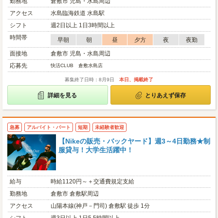
勤務地
倉敷市 児島・水島周辺
アクセス
水島臨海鉄道 水島駅
シフト
週2日以上 1日3時間以上
時間帯
早朝
朝
昼
夕方
夜
夜勤
面接地
倉敷市 児島・水島周辺
応募先
快活CLUB 倉敷水島店
募集終了日時：8月9日
本日、掲載終了
詳細を見る
とりあえず保存
急募
アルバイト・パート
短期
未経験者歓迎
【Nikeの販売・バックヤード】週3～4日勤務★制
服貸与！大学生活躍中！
給与
時給1120円～＋交通費規定支給
勤務地
倉敷市 倉敷駅周辺
アクセス
山陽本線(神戸－門司) 倉敷駅 徒歩 1分