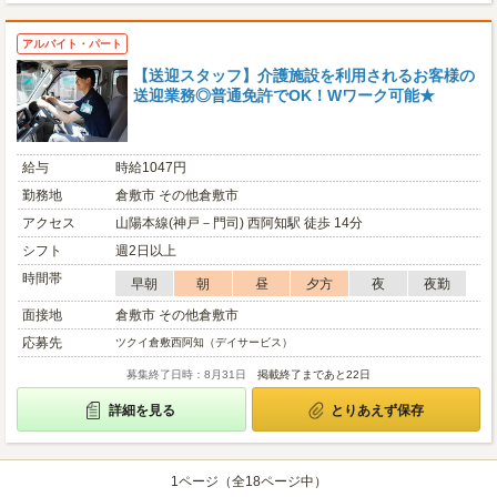
アルバイト・パート
【送迎スタッフ】介護施設を利用されるお客様の
送迎業務◎普通免許でOK！Wワーク可能★
給与
時給1047円
勤務地
倉敷市 その他倉敷市
アクセス
山陽本線(神戸－門司) 西阿知駅 徒歩 14分
シフト
週2日以上
時間帯
早朝
朝
昼
夕方
夜
夜勤
面接地
倉敷市 その他倉敷市
応募先
ツクイ倉敷西阿知（デイサービス）
募集終了日時：8月31日
掲載終了まであと22日
詳細を見る
とりあえず保存
1ページ（全18ページ中）