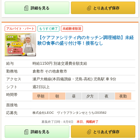
詳細を見る
とりあえず保存
アルバイト・パート
もうすぐ終了
未経験者歓迎
【ケアファシリティ内のキッチン調理補助】未経
験◎食事の盛り付け等！接客なし
給与
時給1150円 別途交通費全額支給
勤務地
倉敷市 その他倉敷市
アクセス
瀬戸大橋線(本四備讃線・児島-高松) 児島駅 車 9分
シフト
週2日以上
時間帯
早朝
朝
昼
夕方
夜
夜勤
面接地
応募先
株式会社LEOC ヴィラプランタンせとうち/203582
募集終了日時：8月9日
本日、掲載終了
詳細を見る
とりあえず保存