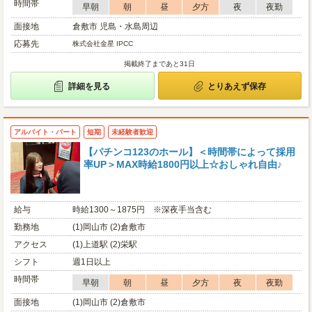
時間帯
早朝
朝
昼
夕方
夜
夜勤
面接地
倉敷市 児島・水島周辺
応募先
株式会社金星 IPCC
掲載終了まであと31日
詳細を見る
とりあえず保存
アルバイト・パート
短期
未経験者歓迎
【パチンコ123のホール】＜時間帯によって採用
率UP＞MAX時給1800円以上☆おしゃれ自由♪
給与
時給1300～1875円 ※深夜手当含む
勤務地
(1)岡山市 (2)倉敷市
アクセス
(1)上道駅 (2)栄駅
シフト
週1日以上
時間帯
早朝
朝
昼
夕方
夜
夜勤
面接地
(1)岡山市 (2)倉敷市