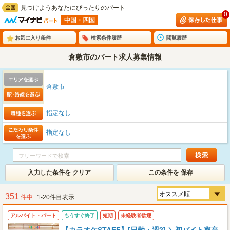
見つけようあなたにぴったりのパート
0
中国・四国
お気に入り条件
検索条件履歴
閲覧履歴
倉敷市のパート求人募集情報
倉敷市
指定なし
指定なし
入力した条件を クリア
この条件を 保存
351
件中
1-20件目表示
アルバイト・パート
もうすぐ終了
短期
未経験者歓迎