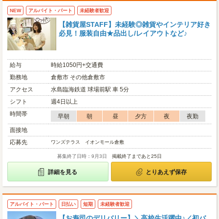
NEW
アルバイト・パート
未経験者歓迎
【雑貨屋STAFF】未経験◎雑貨やインテリア好き
必見！服装自由★品出し/レイアウトなど♪
給与
時給1050円+交通費
勤務地
倉敷市 その他倉敷市
アクセス
水島臨海鉄道 球場前駅 車 5分
シフト
週4日以上
時間帯
早朝
朝
昼
夕方
夜
夜勤
面接地
応募先
ワンズテラス イオンモール倉敷
募集終了日時：9月3日
掲載終了まであと25日
詳細を見る
とりあえず保存
アルバイト・パート
日払い
短期
未経験者歓迎
【お寿司のデリバリー】＼高校生活躍中♪／初バ