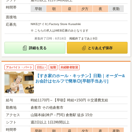
シフト
週3日以上 1日5.5時間以上
時間帯
早朝
朝
昼
夕方
夜
夜勤
面接地
応募先
NIKE(ナイキ) Factory Store Kurashiki
※ こちらの求人はWEB応募のみとなります
募集終了日時：8月18日
掲載終了まであと9日
詳細を見る
とりあえず保存
アルバイト・パート
日払い
短期
未経験者歓迎
【すき家のホール・キッチン】日勤｜オーダー&
お会計はセルフで簡単◎[早朝手当あり]
給与
時給1170円～【早朝】時給+150円 ※交通費支給
勤務地
倉敷市 その他倉敷市
アクセス
山陽本線(神戸－門司) 倉敷駅 徒歩 15分
シフト
週2日以上 1日2時間以上
時間帯
早朝
朝
昼
夕方
夜
夜勤