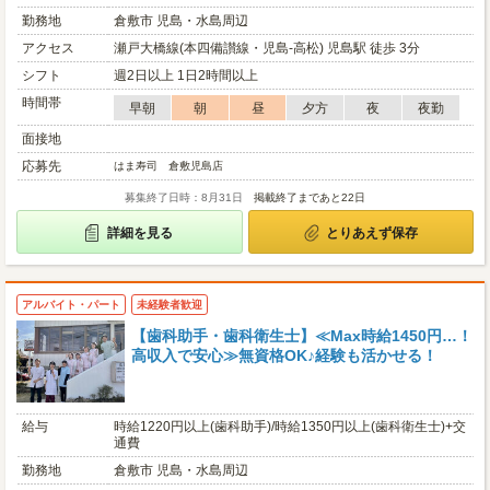
勤務地
倉敷市 児島・水島周辺
アクセス
瀬戸大橋線(本四備讃線・児島-高松) 児島駅 徒歩 3分
シフト
週2日以上 1日2時間以上
時間帯
早朝
朝
昼
夕方
夜
夜勤
面接地
応募先
はま寿司 倉敷児島店
募集終了日時：8月31日
掲載終了まであと22日
詳細を見る
とりあえず保存
アルバイト・パート
未経験者歓迎
【歯科助手・歯科衛生士】≪Max時給1450円…！
高収入で安心≫無資格OK♪経験も活かせる！
給与
時給1220円以上(歯科助手)/時給1350円以上(歯科衛生士)+交
通費
勤務地
倉敷市 児島・水島周辺