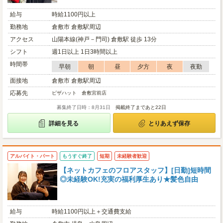
給与
時給1100円以上
勤務地
倉敷市 倉敷駅周辺
アクセス
山陽本線(神戸－門司) 倉敷駅 徒歩 13分
シフト
週1日以上 1日3時間以上
時間帯
早朝
朝
昼
夕方
夜
夜勤
面接地
倉敷市 倉敷駅周辺
応募先
ピザハット 倉敷宮前店
募集終了日時：8月31日
掲載終了まであと22日
詳細を見る
とりあえず保存
アルバイト・パート
もうすぐ終了
短期
未経験者歓迎
【ネットカフェのフロアスタッフ】[日勤]短時間
◎未経験OK!充実の福利厚生あり★髪色自由
給与
時給1100円以上＋交通費支給