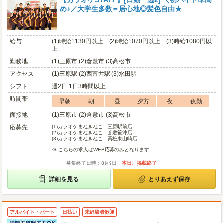
【カラオケSTAFF】[日勤・週2] ＼初バイト率高
め♪／大学生多数＝居心地◎髪色自由★
給与
(1)時給1130円以上 (2)時給1070円以上 (3)時給1080円以
上
勤務地
(1)三原市 (2)倉敷市 (3)高松市
アクセス
(1)三原駅 (2)西富井駅 (3)水田駅
シフト
週2日 1日3時間以上
時間帯
早朝
朝
昼
夕方
夜
夜勤
面接地
(1)三原市 (2)倉敷市 (3)高松市
応募先
(1)
カラオケまねきねこ 三原駅前店
(2)
カラオケまねきねこ 倉敷笹沖店
(3)
カラオケまねきねこ 高松東山崎店
※ こちらの求人はWEB応募のみとなります
募集終了日時：8月9日
本日、掲載終了
詳細を見る
とりあえず保存
アルバイト・パート
日払い
未経験者歓迎