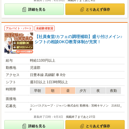
募集終了日時：8月16日
掲載終了まであと9日
詳細を見る
とりあえず保存
アルバイト・パート
未経験者歓迎
【社員食堂/カフェの調理補助】盛り付けメイン♪
シフトの相談OK◎教育体制が充実！
給与
時給1100円以上
勤務地
児湯郡
アクセス
日豊本線 高鍋駅 車 8分
シフト
週3日以上 1日3時間以上
時間帯
早朝
朝
昼
夕方
夜
夜勤
面接地
応募先
コンパスグループ・ジャパン株式会社 勤務地：宮崎キヤノン 21632_
p
募集終了日時：9月3日
掲載終了まであと27日
詳細を見る
とりあえず保存