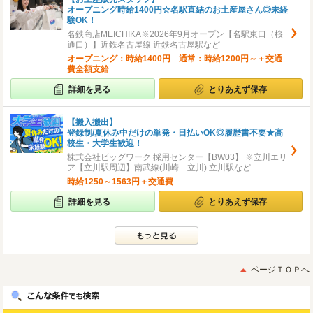
オープニング時給1400円☆名駅直結のお土産屋さん◎未経
験OK！
名鉄商店MEICHIKA※2026年9月オープン【名駅東口（桜
通口）】近鉄名古屋線 近鉄名古屋駅など
オープニング：時給1400円 通常：時給1200円～＋交通
費全額支給
詳細を見る
とりあえず保存
【搬入搬出】
登録制/夏休み中だけの単発・日払いOK◎履歴書不要★高
校生・大学生歓迎！
株式会社ビッグワーク 採用センター【BW03】 ※立川エリ
ア【立川駅周辺】南武線(川崎－立川) 立川駅など
時給1250～1563円＋交通費
詳細を見る
とりあえず保存
ページＴＯＰへ