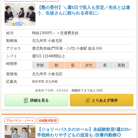
【塾の受付】＼週5日で収入も安定／先生とは違
う、生徒さんに頼られる存在に♪
給与
時給1300円～ ＋交通費支給
勤務地
北九州市 小倉北区
アクセス
鹿児島本線(門司港－八代) 小倉駅 徒歩 6分
シフト
週5日 1日4時間以上
時間帯
早朝
朝
昼
夕方
夜
夜勤
面接地
北九州市 小倉北区
応募先
四谷学院 北九州校
募集終了日時：8月26日
掲載終了まであと19日
詳細を見る
とりあえず保存
アルバイト・パート
未経験者歓迎
【ジョリーパスタのホール】未経験歓迎!週2/2h~
学校終わりや子どもの送迎も♪扶養内勤務◎