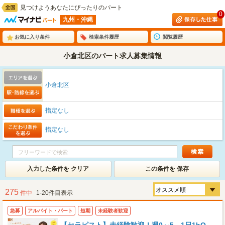
見つけようあなたにぴったりのパート
0
九州・沖縄
お気に入り条件
検索条件履歴
閲覧履歴
小倉北区のパート求人募集情報
小倉北区
指定なし
指定なし
入力した条件を クリア
この条件を 保存
275
件中
1-20件目表示
急募
アルバイト・パート
短期
未経験者歓迎