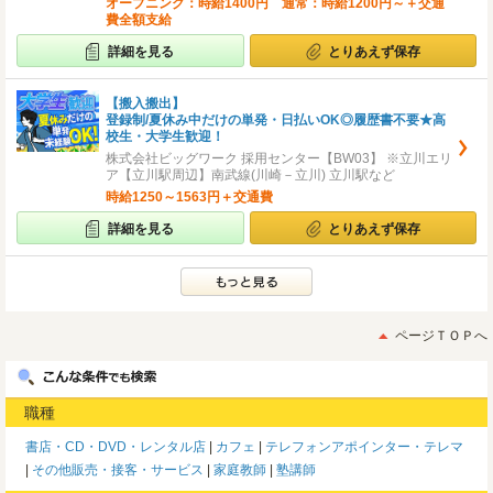
オープニング：時給1400円 通常：時給1200円～＋交通
費全額支給
詳細を見る
とりあえず保存
【搬入搬出】
登録制/夏休み中だけの単発・日払いOK◎履歴書不要★高
校生・大学生歓迎！
株式会社ビッグワーク 採用センター【BW03】 ※立川エリ
ア【立川駅周辺】南武線(川崎－立川) 立川駅など
時給1250～1563円＋交通費
詳細を見る
とりあえず保存
ページＴＯＰへ
職種
書店・CD・DVD・レンタル店
カフェ
テレフォンアポインター・テレマ
その他販売・接客・サービス
家庭教師
塾講師