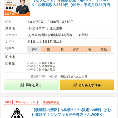
【セラピスト】未経験歓迎！週0～5、1日1hO
K！◎最高収入3510円（60分）平均月収33万円
給与
1施術(60分)：2,088円～3,510円
勤務地
(1)(2)福岡市 (3)北九州市
アクセス
(1)西鉄福岡駅 (2)博多駅 (3)香春口三萩野駅
シフト
週1日以上 1日1時間以上
時間帯
早朝
朝
昼
夕方
夜
夜勤
面接地
応募先
(1)
りらくる 福岡天神店
(2)
りらくる 博多駅南店
(3)
りらくる 小倉片野店
募集終了日時：9月1日
掲載終了まであと25日
詳細を見る
とりあえず保存
NEW
アルバイト・パート
未経験者歓迎
【映画館の清掃】<早朝の2.5h限定!!>9時にはお
仕事終了！シンプル＆完全裏方さんWORK♪