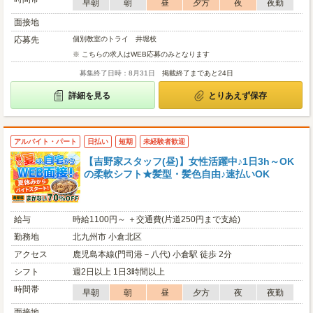
早朝
朝
昼
夕方
夜
夜勤
面接地
応募先
個別教室のトライ 井堀校
※ こちらの求人はWEB応募のみとなります
募集終了日時：8月31日
掲載終了まであと24日
詳細を見る
とりあえず保存
アルバイト・パート
日払い
短期
未経験者歓迎
【吉野家スタッフ(昼)】女性活躍中♪1日3h～OK
の柔軟シフト★髪型・髪色自由♪速払いOK
給与
時給1100円～ ＋交通費(片道250円まで支給)
勤務地
北九州市 小倉北区
アクセス
鹿児島本線(門司港－八代) 小倉駅 徒歩 2分
シフト
週2日以上 1日3時間以上
時間帯
早朝
朝
昼
夕方
夜
夜勤
面接地