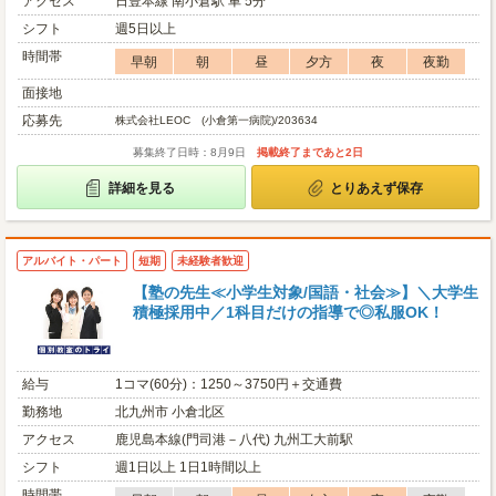
アクセス
日豊本線 南小倉駅 車 5分
シフト
週5日以上
時間帯
早朝
朝
昼
夕方
夜
夜勤
面接地
応募先
株式会社LEOC (小倉第一病院)/203634
募集終了日時：8月9日
掲載終了まであと2日
詳細を見る
とりあえず保存
アルバイト・パート
短期
未経験者歓迎
【塾の先生≪小学生対象/国語・社会≫】＼大学生
積極採用中／1科目だけの指導で◎私服OK！
給与
1コマ(60分)：1250～3750円＋交通費
勤務地
北九州市 小倉北区
アクセス
鹿児島本線(門司港－八代) 九州工大前駅
シフト
週1日以上 1日1時間以上
時間帯