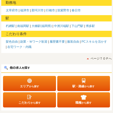
勤務地
太宰府市
福津市
那珂川市
行橋市
筑紫野市
春日市
駅
朽網駅
南福岡駅
大橋駅(福岡県)
中洲川端駅
下山門駅
博多駅
こだわり条件
髪色自由
副業・Ｗワーク歓迎
履歴書不要
服装自由
PCスキルを活かす
在宅ワーク・内職
ページＴＯＰへ
エリア
駅・路線
から探す
から探す
こだわり
職種
から探す
から探す