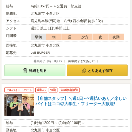
給与
時給1057円～＋交通費一部支給
勤務地
北九州市 小倉北区
アクセス
鹿児島本線(門司港－八代) 西小倉駅 徒歩 13分
シフト
週2日以上 1日5時間以上
時間帯
早朝
朝
昼
夕方
夜
夜勤
面接地
北九州市 小倉北区
応募先
LoB BURGER
募集終了日時：8月27日
掲載終了まであと20日
詳細を見る
とりあえず保存
アルバイト・パート
週払い
短期
未経験者歓迎
【店舗スタッフ】＼週1日～×週払いあり／楽しい
バイトはココ◎大学生・フリーター大歓迎!
給与
(1)時給1200円～ (2)時給1100円～
勤務地
北九州市 小倉北区