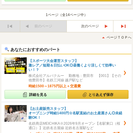
1ページ（全14ページ中）
前のページ
次のページ
最
最
初
後
ページＴＯＰへ
へ
へ
あなたにおすすめのパート
【スポーツ大会運営スタッフ】
激レア／短期＆日払いOK◎昼働くより涼しくて効率い
い！？
株式会社アルバクルー 勤務地：豊田市 【001】【その
他豊田市】名鉄三河線 越戸駅など
時給1500～1875円以上＋交通費
詳細を見る
とりあえず保存
【お土産販売スタッフ】
オープニング時給1400円☆名駅直結のお土産屋さん◎未経
験OK！
名鉄商店MEICHIKA※2026年9月オープン【名駅東口（桜
通口）】近鉄名古屋線 近鉄名古屋駅など