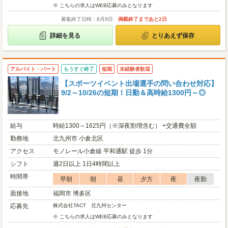
※ こちらの求人はWEB応募のみとなります
募集終了日時：8月9日
掲載終了まであと2日
詳細を見る
とりあえず保存
アルバイト・パート
もうすぐ終了
短期
未経験者歓迎
【スポーツイベント出場選手の問い合わせ対応】
9/2～10/26の短期！日勤＆高時給1300円～◎
給与
時給1300～1625円（※深夜割増含む） +交通費全額
勤務地
北九州市 小倉北区
アクセス
モノレール小倉線 平和通駅 徒歩 1分
シフト
週2日以上 1日4時間以上
時間帯
早朝
朝
昼
夕方
夜
夜勤
面接地
福岡市 博多区
応募先
株式会社TACT 北九州センター
※ こちらの求人はWEB応募のみとなります