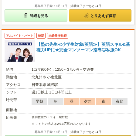
募集終了日時：8月31日
掲載終了まであと24日
詳細を見る
とりあえず保存
アルバイト・パート
短期
未経験者歓迎
【塾の先生≪小学生対象/英語≫】英語スキル&基
礎力UPに★完全マンツーマン指導◎私服OK
給与
1コマ(60分)：1250～3750円＋交通費
勤務地
北九州市 小倉北区
アクセス
日豊本線 城野駅
シフト
週1日以上 1日1時間以上
時間帯
早朝
朝
昼
夕方
夜
夜勤
面接地
応募先
個別教室のトライ 城野校
※ こちらの求人はWEB応募のみとなります
募集終了日時：8月31日
掲載終了まであと24日