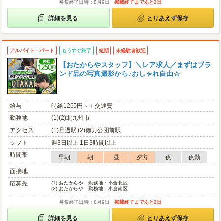
募集終了日時：8月9日
掲載終了まであと2日
詳細を見る
とりあえず保存
アルバイト・パート
もうすぐ終了
短期
未経験者歓迎
【おたからやスタッフ】＼レア求人／まずはブラ
ンド品の写真撮影から♪おしゃれ自由☆
給与
時給1250円～＋交通費
勤務地
(1)(2)北九州市
アクセス
(1)旦過駅 (2)徳力公団前駅
シフト
週3日以上 1日3時間以上
時間帯
早朝
朝
昼
夕方
夜
夜勤
面接地
応募先
(1)
おたからや 勤務地：小倉北区
(2)
おたからや 勤務地：小倉南区
募集終了日時：8月9日
掲載終了まであと2日
詳細を見る
とりあえず保存