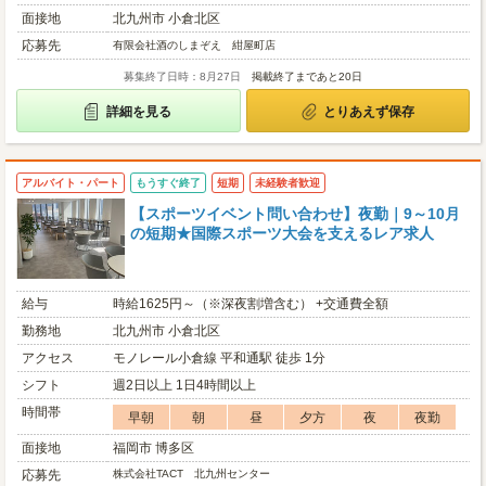
面接地
北九州市 小倉北区
応募先
有限会社酒のしまぞえ 紺屋町店
募集終了日時：8月27日
掲載終了まであと20日
詳細を見る
とりあえず保存
アルバイト・パート
もうすぐ終了
短期
未経験者歓迎
【スポーツイベント問い合わせ】夜勤｜9～10月
の短期★国際スポーツ大会を支えるレア求人
給与
時給1625円～（※深夜割増含む） +交通費全額
勤務地
北九州市 小倉北区
アクセス
モノレール小倉線 平和通駅 徒歩 1分
シフト
週2日以上 1日4時間以上
時間帯
早朝
朝
昼
夕方
夜
夜勤
面接地
福岡市 博多区
応募先
株式会社TACT 北九州センター