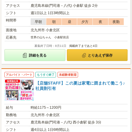
アクセス
鹿児島本線(門司港－八代) 小倉駅 徒歩 2分
シフト
週1日以上 1日3時間以上
時間帯
早朝
朝
昼
夕方
夜
夜勤
面接地
北九州市 小倉北区
応募先
世界の山ちゃん 小倉駅前店
募集終了日時：8月11日
掲載終了まであと4日
詳細を見る
とりあえず保存
アルバイト・パート
もうすぐ終了
未経験者歓迎
【店舗STAFF】この夏は家電に囲まれて働こう♪
社員割引有
給与
時給1175～1200円
勤務地
北九州市 小倉北区
アクセス
鹿児島本線(門司港－八代) 西小倉駅 徒歩 3分
シフト
週4日以上 1日6時間以上