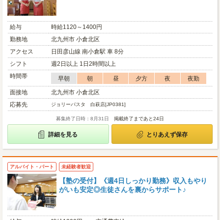
給与
時給1120～1400円
勤務地
北九州市 小倉北区
アクセス
日田彦山線 南小倉駅 車 8分
シフト
週2日以上 1日2時間以上
時間帯
早朝
朝
昼
夕方
夜
夜勤
面接地
北九州市 小倉北区
応募先
ジョリーパスタ 白萩店[JP0381]
募集終了日時：8月31日
掲載終了まであと24日
詳細を見る
とりあえず保存
アルバイト・パート
未経験者歓迎
【塾の受付】《週4日しっかり勤務》収入もやり
がいも安定◎生徒さんを裏からサポート♪