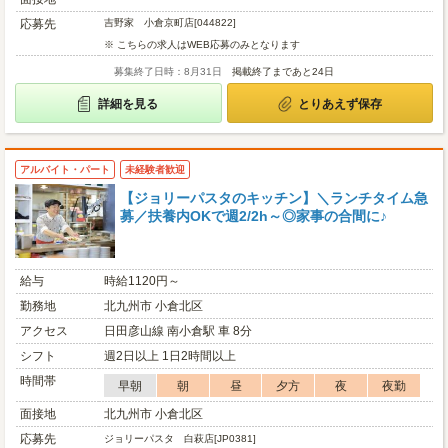
応募先
吉野家 小倉京町店[044822]
※ こちらの求人はWEB応募のみとなります
募集終了日時：8月31日
掲載終了まであと24日
詳細を見る
とりあえず保存
アルバイト・パート
未経験者歓迎
【ジョリーパスタのキッチン】＼ランチタイム急
募／扶養内OKで週2/2h～◎家事の合間に♪
給与
時給1120円～
勤務地
北九州市 小倉北区
アクセス
日田彦山線 南小倉駅 車 8分
シフト
週2日以上 1日2時間以上
時間帯
早朝
朝
昼
夕方
夜
夜勤
面接地
北九州市 小倉北区
応募先
ジョリーパスタ 白萩店[JP0381]