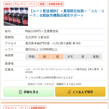
NEW
アルバイト・パート
短期
未経験者歓迎
【ルート配送補助】＜夏期限定短期＞「コカ・コ
ーラ」自動販売機製品補充サポート
給与
時給1200円＋交通費支給
勤務地
北九州市 小倉北区
アクセス
鹿児島本線(門司港－八代) 西小倉駅 車 9分
シフト
週5日以上 1日8時間以上
時間帯
早朝
朝
昼
夕方
夜
夜勤
面接地
応募先
コカ・コーラ ボトラーズジャパンベンディング株式会社【求人番号：8
4743】
※ こちらの求人はWEB応募のみとなります
募集終了日時：8月31日
掲載終了まであと24日
詳細を見る
とりあえず保存
アルバイト・パート
未経験者歓迎