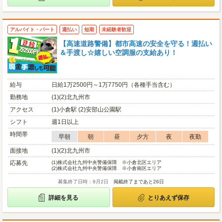
アルバイト・パート
週払い
短期
未経験者歓迎
【高速道路警備】都市高速の安全を守る！週払い
＆手渡し☆嬉しい空調服の支給あり！
給与
日給1万2500円～1万7750円（各種手当含む）
勤務地
(1)(2)北九州市
アクセス
(1)小倉駅 (2)安部山公園駅
シフト
週1日以上
時間帯
早朝
朝
昼
夕方
夜
夜勤
面接地
(1)(2)北九州市
応募先
(1)
株式会社九州中央警備保障 ※小倉北区エリア
(2)
株式会社九州中央警備保障 ※小倉南区エリア
募集終了日時：9月2日
掲載終了まであと26日
詳細を見る
とりあえず保存