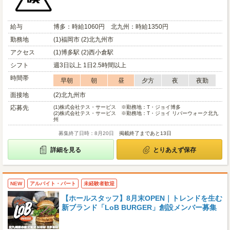
給与
博多：時給1060円 北九州：時給1350円
勤務地
(1)福岡市 (2)北九州市
アクセス
(1)博多駅 (2)西小倉駅
シフト
週3日以上 1日2.5時間以上
時間帯
早朝
朝
昼
夕方
夜
夜勤
面接地
(2)北九州市
応募先
(1)
株式会社テス・サービス ※勤務地：T・ジョイ博多
(2)
株式会社テス・サービス ※勤務地：T・ジョイ リバーウォーク北九
州
募集終了日時：8月20日
掲載終了まであと13日
詳細を見る
とりあえず保存
NEW
アルバイト・パート
未経験者歓迎
【ホールスタッフ】8月末OPEN｜トレンドを生む
新ブランド「LoB BURGER」創設メンバー募集