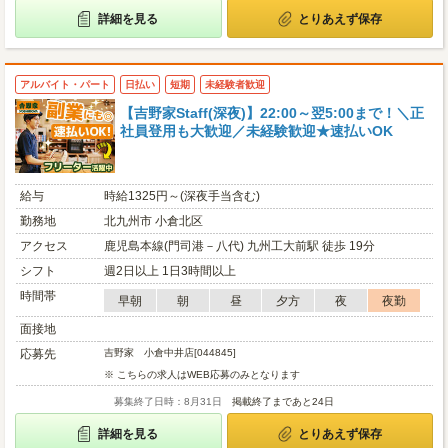
詳細を見る
とりあえず保存
アルバイト・パート
日払い
短期
未経験者歓迎
【吉野家Staff(深夜)】22:00～翌5:00まで！＼正
社員登用も大歓迎／未経験歓迎★速払いOK
給与
時給1325円～(深夜手当含む)
勤務地
北九州市 小倉北区
アクセス
鹿児島本線(門司港－八代) 九州工大前駅 徒歩 19分
シフト
週2日以上 1日3時間以上
時間帯
早朝
朝
昼
夕方
夜
夜勤
面接地
応募先
吉野家 小倉中井店[044845]
※ こちらの求人はWEB応募のみとなります
募集終了日時：8月31日
掲載終了まであと24日
詳細を見る
とりあえず保存