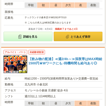
時間帯
早朝
朝
昼
夕方
夜
夜勤
面接地
応募先
テックランド小倉本店※W0282/P7010
※ こちらの求人はWEB応募のみとなります
募集終了日時：8月9日
掲載終了まであと2日
詳細を見る
とりあえず保存
アルバイト・パート
未経験者歓迎
【飲み物の配達】≪週2/4h～≫深夜帯はMAX時給
1500円★Wワークにも♪待機時間も給与あり◎
給与
時給1200～1500円(深夜時間帯加算あり)+交通費一部支給
勤務地
北九州市 小倉北区
アクセス
モノレール小倉線 旦過駅 徒歩 4分
シフト
週2日以上 1日4時間以上
時間帯
早朝
朝
昼
夕方
夜
夜勤