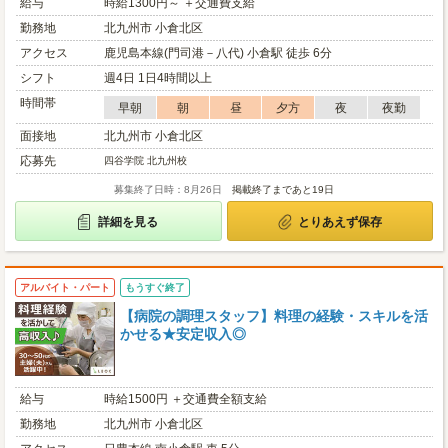
給与
時給1300円～ ＋交通費支給
勤務地
北九州市 小倉北区
アクセス
鹿児島本線(門司港－八代) 小倉駅 徒歩 6分
シフト
週4日 1日4時間以上
時間帯
早朝
朝
昼
夕方
夜
夜勤
面接地
北九州市 小倉北区
応募先
四谷学院 北九州校
募集終了日時：8月26日
掲載終了まであと19日
詳細を見る
とりあえず保存
アルバイト・パート
もうすぐ終了
【病院の調理スタッフ】料理の経験・スキルを活
かせる★安定収入◎
給与
時給1500円 ＋交通費全額支給
勤務地
北九州市 小倉北区