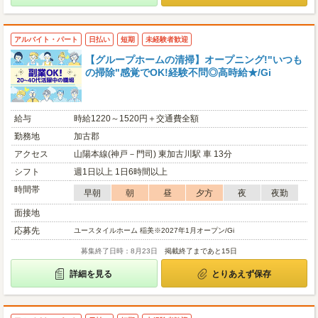
アルバイト・パート
日払い
短期
未経験者歓迎
【グループホームの清掃】オープニング!"いつも
の掃除"感覚でOK!経験不問◎高時給★/Gi
給与
時給1220～1520円＋交通費全額
勤務地
加古郡
アクセス
山陽本線(神戸－門司) 東加古川駅 車 13分
シフト
週1日以上 1日6時間以上
時間帯
早朝
朝
昼
夕方
夜
夜勤
面接地
応募先
ユースタイルホーム 稲美※2027年1月オープン/Gi
募集終了日時：8月23日
掲載終了まであと15日
詳細を見る
とりあえず保存