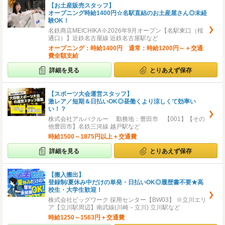
【お土産販売スタッフ】
オープニング時給1400円☆名駅直結のお土産屋さん◎未経
験OK！
名鉄商店MEICHIKA※2026年9月オープン【名駅東口（桜
通口）】近鉄名古屋線 近鉄名古屋駅など
オープニング：時給1400円 通常：時給1200円～＋交通
費全額支給
詳細を見る
とりあえず保存
【スポーツ大会運営スタッフ】
激レア／短期＆日払いOK◎昼働くより涼しくて効率い
い！？
株式会社アルバクルー 勤務地：豊田市 【001】【その
他豊田市】名鉄三河線 越戸駅など
時給1500～1875円以上＋交通費
詳細を見る
とりあえず保存
【搬入搬出】
登録制/夏休み中だけの単発・日払いOK◎履歴書不要★高
校生・大学生歓迎！
株式会社ビッグワーク 採用センター【BW03】 ※立川エリ
ア【立川駅周辺】南武線(川崎－立川) 立川駅など
時給1250～1563円＋交通費