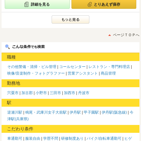
詳細を見る
とりあえず保存
ページＴＯＰへ
職種
その他警備・清掃・ビル管理
コールセンター
レストラン・専門料理店
映像/音楽制作・フォトグラファー
営業アシスタント
商品管理
勤務地
宍粟市
加古郡
小野市
三田市
加西市
丹波市
駅
逆瀬川駅
鳴尾・武庫川女子大前駅
伊丹駅
甲子園駅
伊丹駅(阪急線)
今
津駅(兵庫県)
こだわり条件
車通勤可
服装自由
学歴不問
研修制度あり
バイク/自転車通勤可
ヒゲ