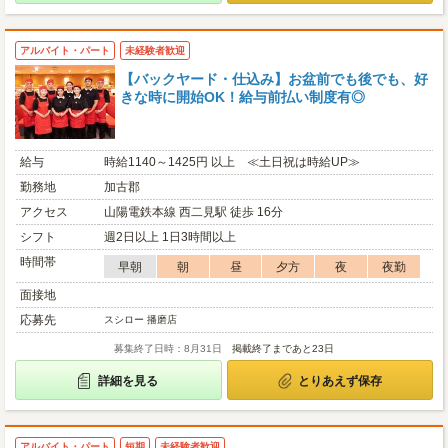
アルバイト・パート
未経験者歓迎
【バックヤード・仕込み】お盆前でも後でも、好
きな時に開始OK！給与前払い制度有◎
給与
時給1140～1425円 以上 ≪土日祝は時給UP≫
勤務地
加古郡
アクセス
山陽電鉄本線 西二見駅 徒歩 16分
シフト
週2日以上 1日3時間以上
時間帯
早朝
朝
昼
夕方
夜
夜勤
面接地
応募先
スシロー 播磨店
募集終了日時：8月31日
掲載終了まであと23日
詳細を見る
とりあえず保存
アルバイト・パート
短期
未経験者歓迎