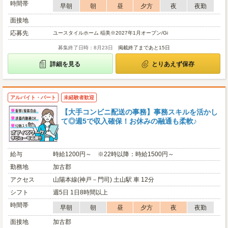
時間帯
早朝
朝
昼
夕方
夜
夜勤
面接地
応募先
ユースタイルホーム 稲美※2027年1月オープン/Gi
募集終了日時：8月23日
掲載終了まであと15日
詳細を見る
とりあえず保存
アルバイト・パート
未経験者歓迎
【大手コンビニ配送の事務】事務スキルを活かし
て◎週5で収入確保！お休みの融通も柔軟♪
給与
時給1200円～ ※22時以降：時給1500円～
勤務地
加古郡
アクセス
山陽本線(神戸－門司) 土山駅 車 12分
シフト
週5日 1日8時間以上
時間帯
早朝
朝
昼
夕方
夜
夜勤
面接地
加古郡