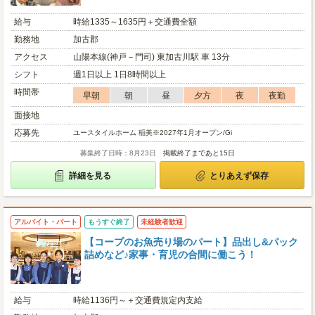
給与
時給1335～1635円＋交通費全額
勤務地
加古郡
アクセス
山陽本線(神戸－門司) 東加古川駅 車 13分
シフト
週1日以上 1日8時間以上
時間帯
早朝
朝
昼
夕方
夜
夜勤
面接地
応募先
ユースタイルホーム 稲美※2027年1月オープン/Gi
募集終了日時：8月23日
掲載終了まであと15日
詳細を見る
とりあえず保存
アルバイト・パート
もうすぐ終了
未経験者歓迎
【コープのお魚売り場のパート】品出し&パック
詰めなど♪家事・育児の合間に働こう！
給与
時給1136円～＋交通費規定内支給