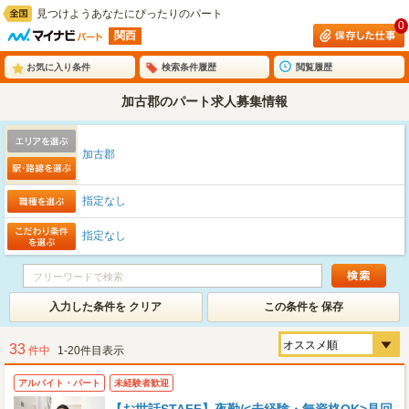
見つけようあなたにぴったりのパート
0
関西
お気に入り条件
検索条件履歴
閲覧履歴
加古郡のパート求人募集情報
加古郡
指定なし
指定なし
入力した条件を クリア
この条件を 保存
33
件中
1-20件目表示
アルバイト・パート
未経験者歓迎