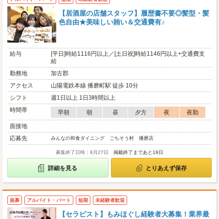
【居酒屋の店舗スタッフ】履歴書不要◎髪型・髪
色自由★美味しい賄い＆交通費有♪
給与
[平日]時給1116円以上／[土日祝]時給1146円以上+交通費支
給
勤務地
加古郡
アクセス
山陽電鉄本線 播磨町駅 徒歩 10分
シフト
週1日以上 1日3時間以上
時間帯
早朝
朝
昼
夕方
夜
夜勤
面接地
応募先
みんなの和食ダイニング ごちそう村 播磨店
募集終了日時：8月27日
掲載終了まであと19日
詳細を見る
とりあえず保存
急募
アルバイト・パート
短期
未経験者歓迎
【セラピスト】もみほぐし経験者大募集！業界最