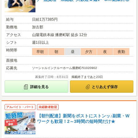
給与
日給1万7385円
勤務地
加古郡
アクセス
山陽電鉄本線 播磨町駅 徒歩 12分
シフト
週1日以上
時間帯
早朝
朝
昼
夕方
夜
夜勤
面接地
応募先
ソーシャルインクルーホーム播磨町/51020902
募集終了日時：8月31日
掲載終了まであと23日
詳細を見る
とりあえず保存
アルバイト・パート
未経験者歓迎
【朝刊配達】新聞をポストにストンッ♪副業・W
ワークも歓迎！2～3時間の短時間だけ★