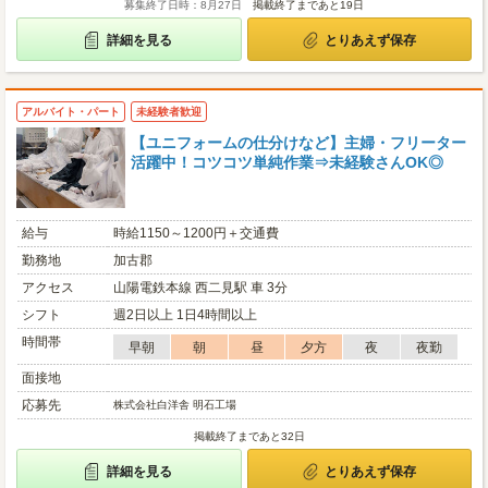
募集終了日時：8月27日
掲載終了まであと19日
詳細を見る
とりあえず保存
アルバイト・パート
未経験者歓迎
【ユニフォームの仕分けなど】主婦・フリーター
活躍中！コツコツ単純作業⇒未経験さんOK◎
給与
時給1150～1200円＋交通費
勤務地
加古郡
アクセス
山陽電鉄本線 西二見駅 車 3分
シフト
週2日以上 1日4時間以上
時間帯
早朝
朝
昼
夕方
夜
夜勤
面接地
応募先
株式会社白洋舎 明石工場
掲載終了まであと32日
詳細を見る
とりあえず保存