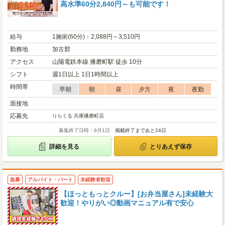
高水準60分2,840円～も可能です！
給与
1施術(60分)：2,088円～3,510円
勤務地
加古郡
アクセス
山陽電鉄本線 播磨町駅 徒歩 10分
シフト
週1日以上 1日1時間以上
時間帯
早朝
朝
昼
夕方
夜
夜勤
面接地
応募先
りらくる 兵庫播磨町店
募集終了日時：9月1日
掲載終了まであと24日
詳細を見る
とりあえず保存
急募
アルバイト・パート
未経験者歓迎
【ほっともっとクルー】[お弁当屋さん]未経験大
歓迎！やりがい◎動画マニュアル有で安心