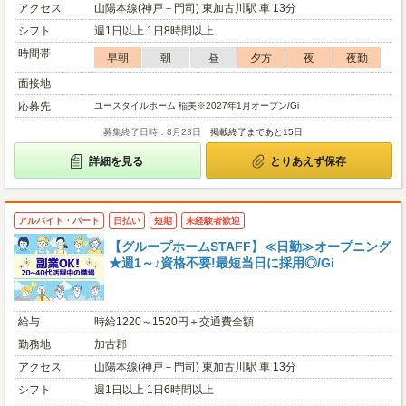
アクセス
山陽本線(神戸－門司) 東加古川駅 車 13分
シフト
週1日以上 1日8時間以上
時間帯
早朝
朝
昼
夕方
夜
夜勤
面接地
応募先
ユースタイルホーム 稲美※2027年1月オープン/Gi
募集終了日時：8月23日
掲載終了まであと15日
詳細を見る
とりあえず保存
アルバイト・パート
日払い
短期
未経験者歓迎
【グループホームSTAFF】≪日勤≫オープニング
★週1～♪資格不要!最短当日に採用◎/Gi
給与
時給1220～1520円＋交通費全額
勤務地
加古郡
アクセス
山陽本線(神戸－門司) 東加古川駅 車 13分
シフト
週1日以上 1日6時間以上