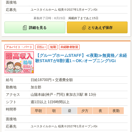
面接地
応募先
ユースタイルホーム 稲美※2027年1月オープン/Gi
募集終了日時：8月23日
掲載終了まであと15日
詳細を見る
とりあえず保存
アルバイト・パート
日払い
短期
未経験者歓迎
【グループホームSTAFF】≪夜勤≫無資格／未経
験STARTが8割!週1～OK♪オープニング!/Gi
給与
日給18700円＋交通費全額
勤務地
加古郡
アクセス
山陽本線(神戸－門司) 東加古川駅 車 13分
シフト
週1日以上 1日6時間以上
時間帯
早朝
朝
昼
夕方
夜
夜勤
面接地
応募先
ユースタイルホーム 稲美※2027年1月オープン/Gi