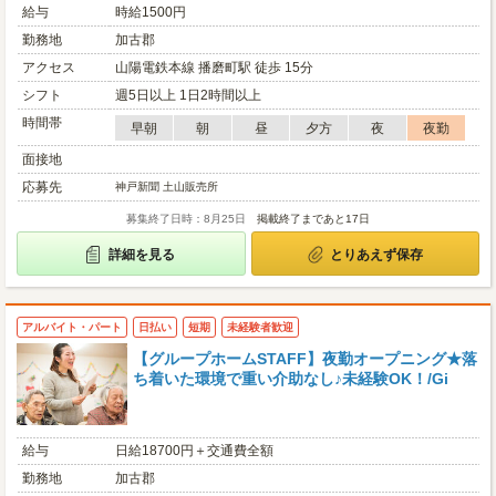
給与
時給1500円
勤務地
加古郡
アクセス
山陽電鉄本線 播磨町駅 徒歩 15分
シフト
週5日以上 1日2時間以上
時間帯
早朝
朝
昼
夕方
夜
夜勤
面接地
応募先
神戸新聞 土山販売所
募集終了日時：8月25日
掲載終了まであと17日
詳細を見る
とりあえず保存
アルバイト・パート
日払い
短期
未経験者歓迎
【グループホームSTAFF】夜勤オープニング★落
ち着いた環境で重い介助なし♪未経験OK！/Gi
給与
日給18700円＋交通費全額
勤務地
加古郡