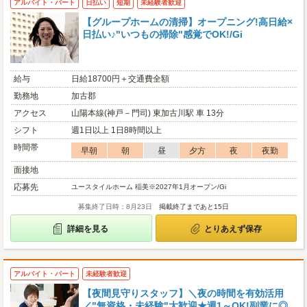
アルバイト・パート
日払い
短期
未経験者歓迎
【グループホームの清掃】オープニング!高日給×
日払い♪"いつもの掃除"感覚でOK!/Gi
給与
日給18700円＋交通費全額
勤務地
加古郡
アクセス
山陽本線(神戸－門司) 東加古川駅 車 13分
シフト
週1日以上 1日8時間以上
時間帯
早朝
朝
昼
夕方
夜
夜勤
面接地
応募先
ユースタイルホーム 稲美※2027年1月オープン/Gi
募集終了日時：8月23日
掲載終了まであと15日
詳細を見る
とりあえず保存
アルバイト・パート
未経験者歓迎
【夜間見守りスタッフ】＼夜の時間を有効活用
／"無資格・未経験"大歓迎★週1～OK!副業に◎