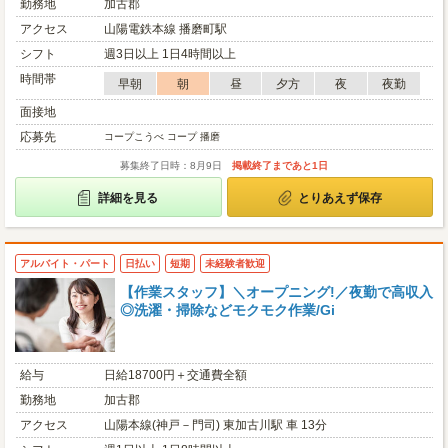
勤務地
加古郡
アクセス
山陽電鉄本線 播磨町駅
シフト
週3日以上 1日4時間以上
時間帯
早朝
朝
昼
夕方
夜
夜勤
面接地
応募先
コープこうべ コープ 播磨
募集終了日時：8月9日
掲載終了まであと1日
詳細を見る
とりあえず保存
アルバイト・パート
日払い
短期
未経験者歓迎
【作業スタッフ】＼オープニング!／夜勤で高収入
◎洗濯・掃除などモクモク作業/Gi
給与
日給18700円＋交通費全額
勤務地
加古郡
アクセス
山陽本線(神戸－門司) 東加古川駅 車 13分