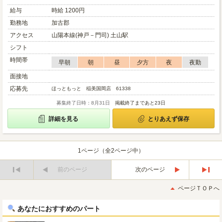
給与
時給 1200円
勤務地
加古郡
アクセス
山陽本線(神戸－門司) 土山駅
シフト
時間帯
早朝
朝
昼
夕方
夜
夜勤
面接地
応募先
ほっともっと 稲美国岡店 61338
募集終了日時：8月31日
掲載終了まであと23日
詳細を見る
とりあえず保存
1ページ（全2ページ中）
前のページ
次のページ
最
最
初
後
ページＴＯＰへ
へ
へ
あなたにおすすめのパート