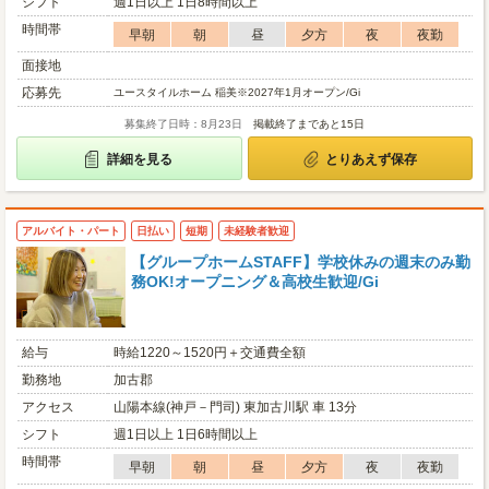
シフト
週1日以上 1日8時間以上
時間帯
早朝
朝
昼
夕方
夜
夜勤
面接地
応募先
ユースタイルホーム 稲美※2027年1月オープン/Gi
募集終了日時：8月23日
掲載終了まであと15日
詳細を見る
とりあえず保存
アルバイト・パート
日払い
短期
未経験者歓迎
【グループホームSTAFF】学校休みの週末のみ勤
務OK!オープニング＆高校生歓迎/Gi
給与
時給1220～1520円＋交通費全額
勤務地
加古郡
アクセス
山陽本線(神戸－門司) 東加古川駅 車 13分
シフト
週1日以上 1日6時間以上
時間帯
早朝
朝
昼
夕方
夜
夜勤