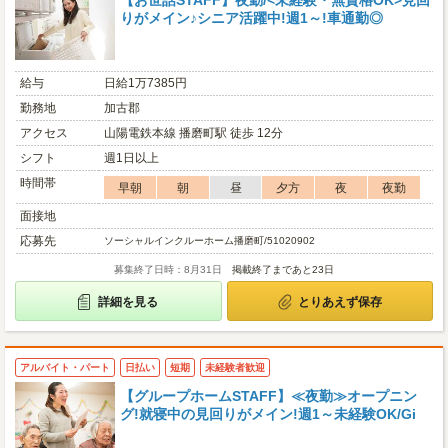
【お世話STAFF】夜勤/<未経験・無資格OK>見回
りがメイン♪シニア活躍中!週1～!車通勤◎
給与
日給1万7385円
勤務地
加古郡
アクセス
山陽電鉄本線 播磨町駅 徒歩 12分
シフト
週1日以上
時間帯
早朝
朝
昼
夕方
夜
夜勤
面接地
応募先
ソーシャルインクルーホーム播磨町/51020902
募集終了日時：8月31日
掲載終了まであと23日
詳細を見る
とりあえず保存
アルバイト・パート
日払い
短期
未経験者歓迎
【グループホームSTAFF】≪夜勤≫オープニン
グ!就寝中の見回りがメイン!週1～未経験OK/Gi