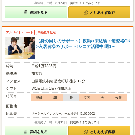
募集終了日時：8月23日
掲載終了まであと15日
詳細を見る
とりあえず保存
アルバイト・パート
未経験者歓迎
【身の回りのサポート】夜勤/<未経験・無資格OK
>入居者様のサポート!シニア活躍中!週1～！
給与
日給1万7385円
勤務地
加古郡
アクセス
山陽電鉄本線 播磨町駅 徒歩 12分
シフト
週1日以上 1日7時間以上
時間帯
早朝
朝
昼
夕方
夜
夜勤
面接地
応募先
ソーシャルインクルーホーム播磨町/51020902
募集終了日時：8月31日
掲載終了まであと23日
詳細を見る
とりあえず保存