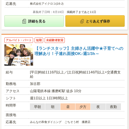
応募先
株式会社アイクロコ(16-J)
募集終了日時：8月19日
掲載終了まであと11日
詳細を見る
とりあえず保存
アルバイト・パート
短期
未経験者歓迎
【ランチスタッフ】主婦さん活躍中★子育てへの
理解あり！子連れ面接OK♪週1/3h～
給与
[平日]時給1116円以上／[土日祝]時給1146円以上+交通費支
給
勤務地
加古郡
アクセス
山陽電鉄本線 播磨町駅 徒歩 10分
シフト
週1日以上 1日3時間以上
時間帯
早朝
朝
昼
夕方
夜
夜勤
面接地
応募先
みんなの和食ダイニング ごちそう村 播磨店