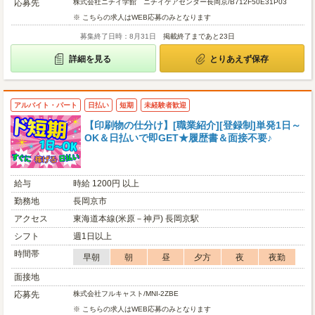
応募先
株式会社ニチイ学館 ニチイケアセンター長岡京/B712F50E31P03
※ こちらの求人はWEB応募のみとなります
募集終了日時：8月31日
掲載終了まであと23日
詳細を見る
とりあえず保存
アルバイト・パート
日払い
短期
未経験者歓迎
【印刷物の仕分け】[職業紹介][登録制]単発1日～
OK＆日払いで即GET★履歴書＆面接不要♪
給与
時給 1200円 以上
勤務地
長岡京市
アクセス
東海道本線(米原－神戸) 長岡京駅
シフト
週1日以上
時間帯
早朝
朝
昼
夕方
夜
夜勤
面接地
応募先
株式会社フルキャスト/MNI-2ZBE
※ こちらの求人はWEB応募のみとなります