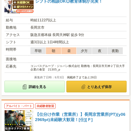
シフトの相談OK◎教育体制が充実！
給与
時給1122円以上
勤務地
長岡京市
アクセス
阪急京都本線 長岡天神駅 徒歩 9分
シフト
週3日以上 1日4時間以上
時間帯
早朝
朝
昼
夕方
夜
夜勤
面接地
応募先
コンパスグループ・ジャパン株式会社 勤務地：長岡京市天神２丁目大手
企業の食堂 21305_p
募集終了日時：9月3日
掲載終了まであと26日
詳細を見る
とりあえず保存
アルバイト・パート
未経験者歓迎
【仕分け作業（営業所）】長岡京営業所(PT)(y06
2969pt)未経験大歓迎！[仕][Ｐ]