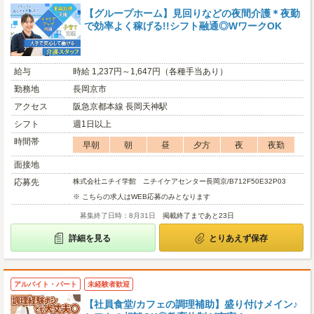
【グループホーム】見回りなどの夜間介護＊夜勤
で効率よく稼げる!!シフト融通◎WワークOK
給与
時給 1,237円～1,647円（各種手当あり）
勤務地
長岡京市
アクセス
阪急京都本線 長岡天神駅
シフト
週1日以上
時間帯
早朝
朝
昼
夕方
夜
夜勤
面接地
応募先
株式会社ニチイ学館 ニチイケアセンター長岡京/B712F50E32P03
※ こちらの求人はWEB応募のみとなります
募集終了日時：8月31日
掲載終了まであと23日
詳細を見る
とりあえず保存
アルバイト・パート
未経験者歓迎
【社員食堂/カフェの調理補助】盛り付けメイン♪