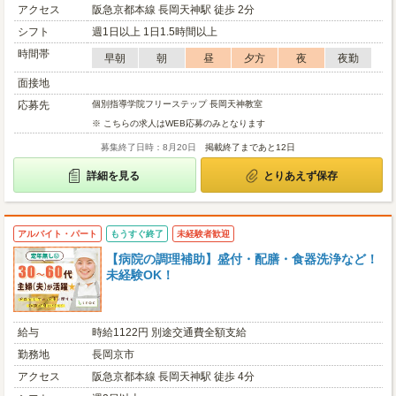
アクセス
阪急京都本線 長岡天神駅 徒歩 2分
シフト
週1日以上 1日1.5時間以上
時間帯
早朝
朝
昼
夕方
夜
夜勤
面接地
応募先
個別指導学院フリーステップ 長岡天神教室
※ こちらの求人はWEB応募のみとなります
募集終了日時：8月20日
掲載終了まであと12日
詳細を見る
とりあえず保存
アルバイト・パート
もうすぐ終了
未経験者歓迎
【病院の調理補助】盛付・配膳・食器洗浄など！
未経験OK！
給与
時給1122円 別途交通費全額支給
勤務地
長岡京市
アクセス
阪急京都本線 長岡天神駅 徒歩 4分