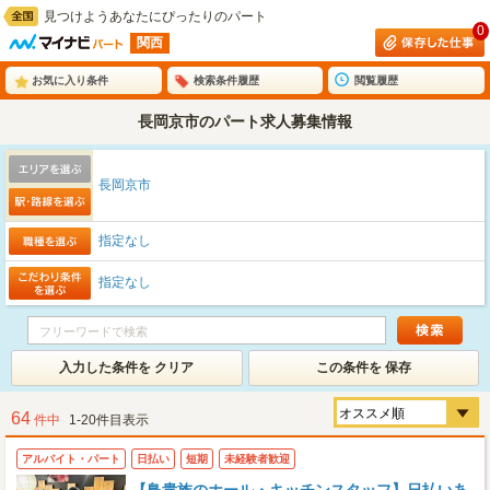
見つけようあなたにぴったりのパート
0
関西
お気に入り条件
検索条件履歴
閲覧履歴
長岡京市のパート求人募集情報
長岡京市
指定なし
指定なし
入力した条件を クリア
この条件を 保存
64
件中
1-20件目表示
アルバイト・パート
日払い
短期
未経験者歓迎