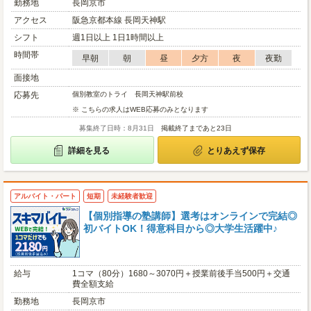
勤務地
長岡京市
アクセス
阪急京都本線 長岡天神駅
シフト
週1日以上 1日1時間以上
時間帯
早朝
朝
昼
夕方
夜
夜勤
面接地
応募先
個別教室のトライ 長岡天神駅前校
※ こちらの求人はWEB応募のみとなります
募集終了日時：8月31日
掲載終了まであと23日
詳細を見る
とりあえず保存
アルバイト・パート
短期
未経験者歓迎
【個別指導の塾講師】選考はオンラインで完結◎
初バイトOK！得意科目から◎大学生活躍中♪
給与
1コマ（80分）1680～3070円＋授業前後手当500円＋交通
費全額支給
勤務地
長岡京市