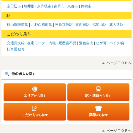
京田辺市
船井郡
京丹後市
南丹市
京都市
舞鶴市
駅
桃山御陵前駅
北野白梅町駅
三条京阪駅
東向日駅
福知山駅
北大路駅
こだわり条件
交通費支給
在宅ワーク・内職
履歴書不要
髪色自由
ヒゲ可
バイク/自
転車通勤可
ページＴＯＰへ
エリア
駅・路線
から探す
から探す
こだわり
職種
から探す
から探す
ページＴＯＰへ