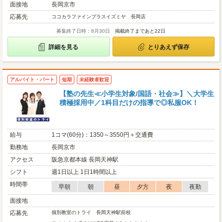
面接地
長岡京市
応募先
ココカラファインプラスイズミヤ 長岡店
募集終了日時：8月30日
掲載終了まであと22日
詳細を見る
とりあえず保存
アルバイト・パート
短期
未経験者歓迎
【塾の先生≪小学生対象/国語・社会≫】＼大学生
積極採用中／1科目だけの指導で◎私服OK！
給与
1コマ(60分)：1350～3550円＋交通費
勤務地
長岡京市
アクセス
阪急京都本線 長岡天神駅
シフト
週1日以上 1日1時間以上
時間帯
早朝
朝
昼
夕方
夜
夜勤
面接地
応募先
個別教室のトライ 長岡天神駅前校