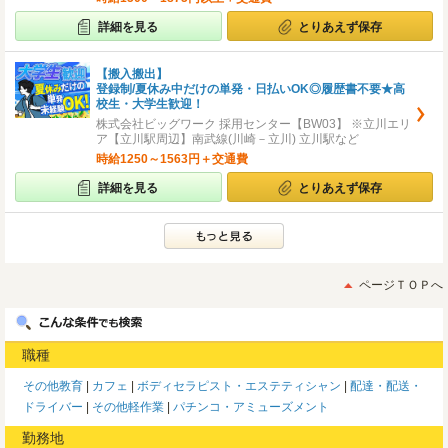
詳細を見る
とりあえず保存
【搬入搬出】
登録制/夏休み中だけの単発・日払いOK◎履歴書不要★高
校生・大学生歓迎！
株式会社ビッグワーク 採用センター【BW03】 ※立川エリ
ア【立川駅周辺】南武線(川崎－立川) 立川駅など
時給1250～1563円＋交通費
詳細を見る
とりあえず保存
ページＴＯＰへ
職種
その他教育
カフェ
ボディセラピスト・エステティシャン
配達・配送・
ドライバー
その他軽作業
パチンコ・アミューズメント
勤務地