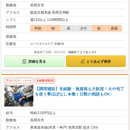
勤務地
長岡京市
アクセス
阪急京都本線 長岡天神駅
シフト
週1日以上 1日8時間以上
時間帯
早朝
朝
昼
夕方
夜
夜勤
面接地
応募先
ユースタイルケア 京都/Jb
募集終了日時：8月12日
掲載終了まであと4日
詳細を見る
とりあえず保存
アルバイト・パート
未経験者歓迎
【調理補助】未経験・無資格も大歓迎！火や包丁
を使う事ほぼなし★働く日数の相談もOK♪
給与
時給1150円以上
勤務地
長岡京市
アクセス
東海道本線(米原－神戸) 長岡京駅 徒歩 13分