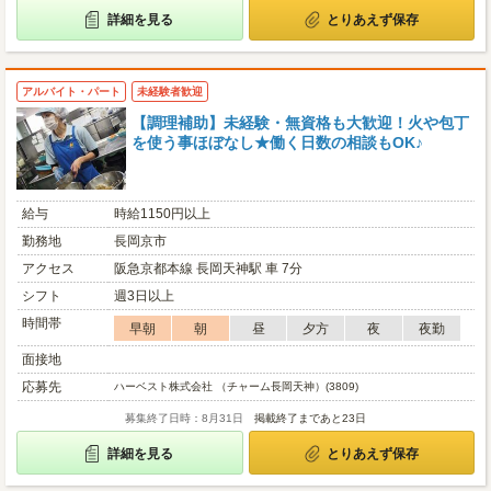
詳細を見る
とりあえず保存
アルバイト・パート
未経験者歓迎
【調理補助】未経験・無資格も大歓迎！火や包丁
を使う事ほぼなし★働く日数の相談もOK♪
給与
時給1150円以上
勤務地
長岡京市
アクセス
阪急京都本線 長岡天神駅 車 7分
シフト
週3日以上
時間帯
早朝
朝
昼
夕方
夜
夜勤
面接地
応募先
ハーベスト株式会社 （チャーム長岡天神）(3809)
募集終了日時：8月31日
掲載終了まであと23日
詳細を見る
とりあえず保存