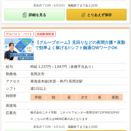
募集終了日時：8月30日
掲載終了まであと22日
詳細を見る
とりあえず保存
アルバイト・パート
未経験者歓迎
【グループホーム】見回りなどの夜間介護＊夜勤
で効率よく稼げる!!シフト融通◎WワークOK
給与
時給 1,237円～1,647円（各種手当あり）
勤務地
長岡京市
アクセス
東海道本線(米原－神戸) 長岡京駅
シフト
週1日以上
時間帯
早朝
朝
昼
夕方
夜
夜勤
面接地
応募先
株式会社ニチイ学館 ニチイケアセンター長岡京/B712F50E32P03
※ こちらの求人はWEB応募のみとなります
募集終了日時：8月31日
掲載終了まであと23日