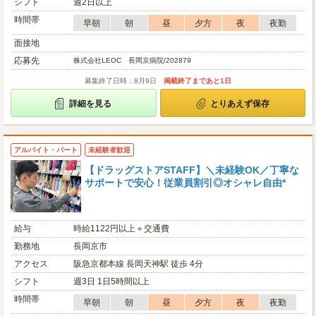
シフト
週2日以上
時間帯
早朝
朝
昼
夕方
夜
夜勤
面接地
応募先
株式会社LEOC 長岡京病院/202879
募集終了日時：8月9日
掲載終了まであと1日
詳細を見る
とりあえず保存
アルバイト・パート
未経験者歓迎
【ドラッグストアSTAFF】＼未経験OK／丁寧な
サポートで安心！従業員割引◎オシャレ自由*
給与
時給1122円以上＋交通費
勤務地
長岡京市
アクセス
阪急京都本線 長岡天神駅 徒歩 4分
シフト
週3日 1日5時間以上
時間帯
早朝
朝
昼
夕方
夜
夜勤