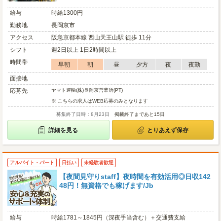
給与
時給1300円
勤務地
長岡京市
アクセス
阪急京都本線 西山天王山駅 徒歩 11分
シフト
週2日以上 1日2時間以上
時間帯
早朝
朝
昼
夕方
夜
夜勤
面接地
応募先
ヤマト運輸(株)長岡京営業所(PT)
※ こちらの求人はWEB応募のみとなります
募集終了日時：8月23日
掲載終了まであと15日
詳細を見る
とりあえず保存
アルバイト・パート
日払い
未経験者歓迎
【夜間見守りstaff】夜時間を有効活用◎日収142
48円！無資格でも稼げます/Jb
給与
時給1781～1845円（深夜手当含む）＋交通費支給