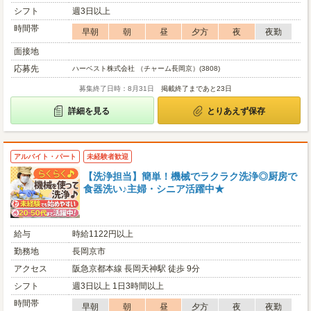
シフト
週3日以上
時間帯
早朝
朝
昼
夕方
夜
夜勤
面接地
応募先
ハーベスト株式会社 （チャーム長岡京）(3808)
募集終了日時：8月31日
掲載終了まであと23日
詳細を見る
とりあえず保存
アルバイト・パート
未経験者歓迎
【洗浄担当】簡単！機械でラクラク洗浄◎厨房で
食器洗い♪主婦・シニア活躍中★
給与
時給1122円以上
勤務地
長岡京市
アクセス
阪急京都本線 長岡天神駅 徒歩 9分
シフト
週3日以上 1日3時間以上
時間帯
早朝
朝
昼
夕方
夜
夜勤