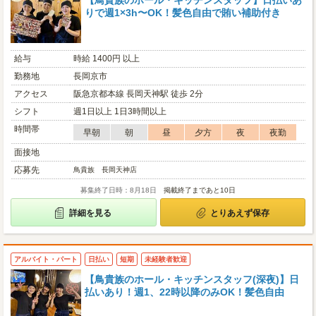
【鳥貴族のホール・キッチンスタッフ】日払いあ
りで週1×3h〜OK！髪色自由で賄い補助付き
給与
時給 1400円 以上
勤務地
長岡京市
アクセス
阪急京都本線 長岡天神駅 徒歩 2分
シフト
週1日以上 1日3時間以上
時間帯
早朝
朝
昼
夕方
夜
夜勤
面接地
応募先
鳥貴族 長岡天神店
募集終了日時：8月18日
掲載終了まであと10日
詳細を見る
とりあえず保存
アルバイト・パート
日払い
短期
未経験者歓迎
【鳥貴族のホール・キッチンスタッフ(深夜)】日
払いあり！週1、22時以降のみOK！髪色自由