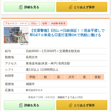
詳細を見る
とりあえず保存
アルバイト・パート
日払い
短期
未経験者歓迎
【交通警備】日払い×日給保証！！現金手渡しで
即GET☆単発も◎直行直帰OKで気軽に働ける
給与
日給9000～1万2830円＋交通費全額支給
勤務地
長岡京市
アクセス
東海道本線(米原－神戸) 長岡京駅
シフト
週1日以上 1日8時間以上
時間帯
早朝
朝
昼
夕方
夜
夜勤
面接地
城陽市
応募先
株式会社N.S.A
募集終了日時：8月23日
掲載終了まであと15日
詳細を見る
とりあえず保存