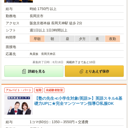
給与
時給 1750円 以上
勤務地
長岡京市
アクセス
阪急京都本線 長岡天神駅 徒歩 2分
シフト
週1日以上 1日3時間以上
時間帯
早朝
朝
昼
夕方
夜
夜勤
面接地
応募先
鳥貴族 長岡天神店
募集終了日時：8月18日
掲載終了まであと10日
詳細を見る
とりあえず保存
アルバイト・パート
短期
未経験者歓迎
【塾の先生≪小学生対象/英語≫】英語スキル&基
礎力UPに★完全マンツーマン指導◎私服OK
給与
1コマ(60分)：1350～3550円＋交通費