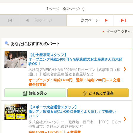
1ページ（全4ページ中）
前のページ
次のページ
最
最
初
後
ページＴＯＰへ
へ
へ
あなたにおすすめのパート
【お土産販売スタッフ】
オープニング時給1400円☆名駅直結のお土産屋さん◎未経
験OK！
名鉄商店MEICHIKA※2026年9月オープン【名駅東口（桜
通口）】近鉄名古屋線 近鉄名古屋駅など
オープニング：時給1400円 通常：時給1200円～＋交通
費全額支給
詳細を見る
とりあえず保存
【スポーツ大会運営スタッフ】
激レア／短期＆日払いOK◎昼働くより涼しくて効率い
い！？
株式会社アルバクルー 勤務地：豊田市 【001】【その
他豊田市】名鉄三河線 越戸駅など
時給1500～1875円以上＋交通費