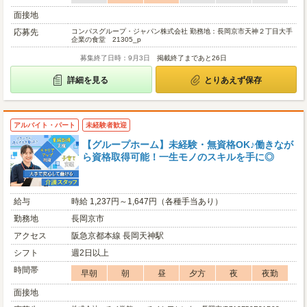
面接地
応募先
コンパスグループ・ジャパン株式会社 勤務地：長岡京市天神２丁目大手
企業の食堂 21305_p
募集終了日時：9月3日
掲載終了まであと26日
詳細を見る
とりあえず保存
アルバイト・パート
未経験者歓迎
【グループホーム】未経験・無資格OK♪働きなが
ら資格取得可能！一生モノのスキルを手に◎
給与
時給 1,237円～1,647円（各種手当あり）
勤務地
長岡京市
アクセス
阪急京都本線 長岡天神駅
シフト
週2日以上
時間帯
早朝
朝
昼
夕方
夜
夜勤
面接地