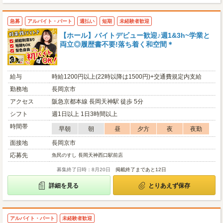
急募
アルバイト・パート
週払い
短期
未経験者歓迎
【ホール】バイトデビュー歓迎♪週1&3h~学業と
両立◎履歴書不要!落ち着く和空間＊
給与
時給1200円以上(22時以降は1500円)+交通費規定内支給
勤務地
長岡京市
アクセス
阪急京都本線 長岡天神駅 徒歩 5分
シフト
週1日以上 1日3時間以上
時間帯
早朝
朝
昼
夕方
夜
夜勤
面接地
長岡京市
応募先
魚民のすし 長岡天神西口駅前店
募集終了日時：8月20日
掲載終了まであと12日
詳細を見る
とりあえず保存
アルバイト・パート
未経験者歓迎