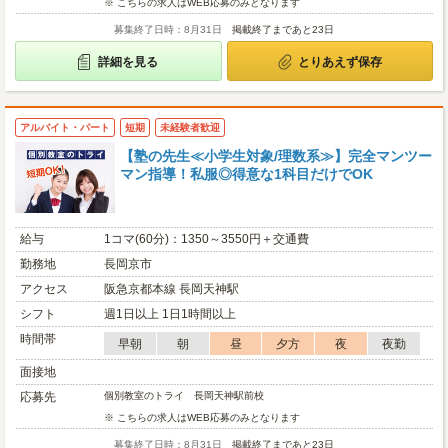
※ こちらの求人はWEB応募のみとなります
募集終了日時：8月31日
掲載終了まであと23日
詳細を見る
とりあえず保存
アルバイト・パート
短期
未経験者歓迎
【塾の先生≪小学生対象/理数系≫】完全マンツー
マン指導！私服◎得意な1科目だけでOK
給与
1コマ(60分)：1350～3550円＋交通費
勤務地
長岡京市
アクセス
阪急京都本線 長岡天神駅
シフト
週1日以上 1日1時間以上
時間帯
早朝
朝
昼
夕方
夜
夜勤
面接地
応募先
個別教室のトライ 長岡天神駅前校
※ こちらの求人はWEB応募のみとなります
募集終了日時：8月31日
掲載終了まであと23日