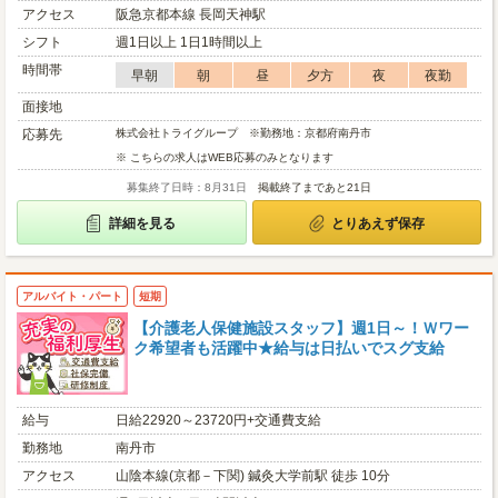
アクセス
阪急京都本線 長岡天神駅
シフト
週1日以上 1日1時間以上
時間帯
早朝
朝
昼
夕方
夜
夜勤
面接地
応募先
株式会社トライグループ ※勤務地：京都府南丹市
※ こちらの求人はWEB応募のみとなります
募集終了日時：8月31日
掲載終了まであと21日
詳細を見る
とりあえず保存
アルバイト・パート
短期
【介護老人保健施設スタッフ】週1日～！Ｗワー
ク希望者も活躍中★給与は日払いでスグ支給
給与
日給22920～23720円+交通費支給
勤務地
南丹市
アクセス
山陰本線(京都－下関) 鍼灸大学前駅 徒歩 10分