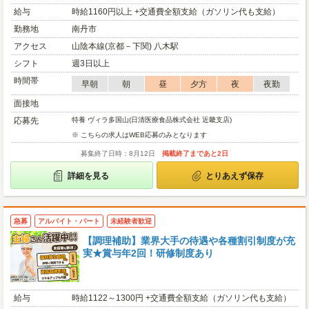
給与
時給1160円以上 +交通費全額支給（ガソリン代も支給）
勤務地
南丹市
アクセス
山陰本線(京都－下関) 八木駅
シフト
週3日以上
時間帯
早朝
朝
昼
夕方
夜
夜勤
面接地
応募先
特養 ヴィラ多国山(日清医療食品株式会社 近畿支店)
※ こちらの求人はWEB応募のみとなります
募集終了日時：8月12日
掲載終了まであと2日
詳細を見る
とりあえず保存
急募
アルバイト・パート
未経験者歓迎
【調理補助】業界大手の待遇や各種割引制度が充
実★賞与年2回！研修制度あり
給与
時給1122～1300円 +交通費全額支給（ガソリン代も支給）