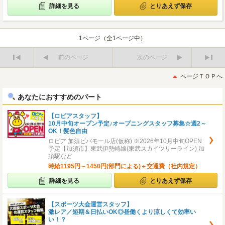
詳細を見る
とりあえず保存
1ページ（全1ページ中）
前のページ
次のページ
最
最
初
後
ページＴＯＰへ
へ
へ
あなたにおすすめのパート
【ロピアスタッフ】
10月中旬オープン予定♪オープニングスタッフ募集☆週2～
OK！髪色自由
ロピア 加須ビバモール店(仮称) ※2026年10月中旬OPEN
予定【加須市】東武伊勢崎線(東武スカイツリーライン) 加
須駅など
時給1195円～1450円(部門による)＋交通費（社内規定）
詳細を見る
とりあえず保存
【スポーツ大会運営スタッフ】
激レア／短期＆日払いOK◎昼働くより涼しくて効率い
い！？