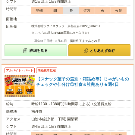
シフト
週1日以上 1日8時間以上
時間帯
早朝
朝
昼
夕方
夜
夜勤
面接地
応募先
株式会社ツクイスタッフ 京都支店/6022_206261
※ こちらの求人はWEB応募のみとなります
募集終了日時：8月31日
掲載終了まであと21日
詳細を見る
とりあえず保存
アルバイト・パート
未経験者歓迎
【スナック菓子の選別・箱詰め等】じゃがいもの
チェックや仕分け◎社食＆社割あり★週4日
給与
時給1130～1380円(※時間帯による) +交通費支給
勤務地
南丹市
アクセス
山陰本線(京都－下関) 園部駅
シフト
週4日以上 1日3時間以上
時間帯