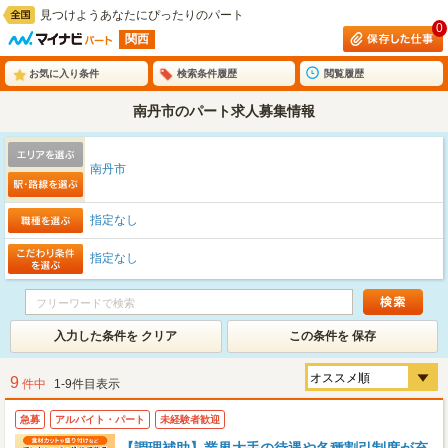
見つけようあなたにぴったりのパート
0
関西
お気に入り条件
検索条件履歴
閲覧履歴
南丹市のパート求人募集情報
南丹市
指定なし
指定なし
入力した条件を クリア
この条件を 保存
9
件中
1-9件目表示
急募
アルバイト・パート
未経験者歓迎