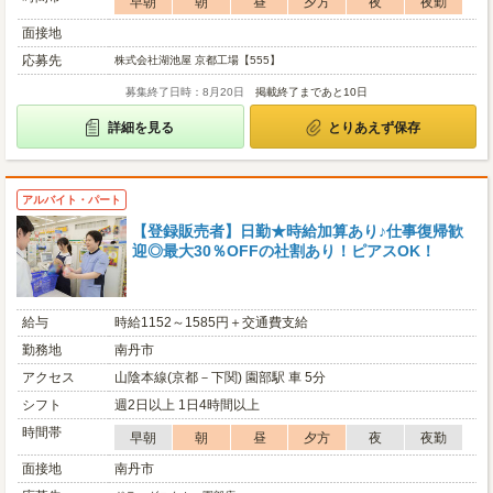
早朝
朝
昼
夕方
夜
夜勤
面接地
応募先
株式会社湖池屋 京都工場【555】
募集終了日時：8月20日
掲載終了まであと10日
詳細を見る
とりあえず保存
アルバイト・パート
【登録販売者】日勤★時給加算あり♪仕事復帰歓
迎◎最大30％OFFの社割あり！ピアスOK！
給与
時給1152～1585円＋交通費支給
勤務地
南丹市
アクセス
山陰本線(京都－下関) 園部駅 車 5分
シフト
週2日以上 1日4時間以上
時間帯
早朝
朝
昼
夕方
夜
夜勤
面接地
南丹市