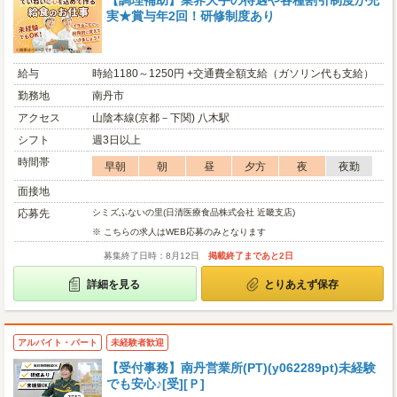
【調理補助】業界大手の待遇や各種割引制度が充
実★賞与年2回！研修制度あり
給与
時給1180～1250円 +交通費全額支給（ガソリン代も支給）
勤務地
南丹市
アクセス
山陰本線(京都－下関) 八木駅
シフト
週3日以上
時間帯
早朝
朝
昼
夕方
夜
夜勤
面接地
応募先
シミズふないの里(日清医療食品株式会社 近畿支店)
※ こちらの求人はWEB応募のみとなります
募集終了日時：8月12日
掲載終了まであと2日
詳細を見る
とりあえず保存
アルバイト・パート
未経験者歓迎
【受付事務】南丹営業所(PT)(y062289pt)未経験
でも安心♪[受][Ｐ]