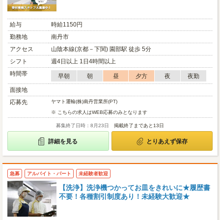
給与
時給1150円
勤務地
南丹市
アクセス
山陰本線(京都－下関) 園部駅 徒歩 5分
シフト
週4日以上 1日4時間以上
時間帯
早朝
朝
昼
夕方
夜
夜勤
面接地
応募先
ヤマト運輸(株)南丹営業所(PT)
※ こちらの求人はWEB応募のみとなります
募集終了日時：8月23日
掲載終了まであと13日
詳細を見る
とりあえず保存
急募
アルバイト・パート
未経験者歓迎
【洗浄】洗浄機つかってお皿をきれいに★履歴書
不要！各種割引制度あり！未経験大歓迎★