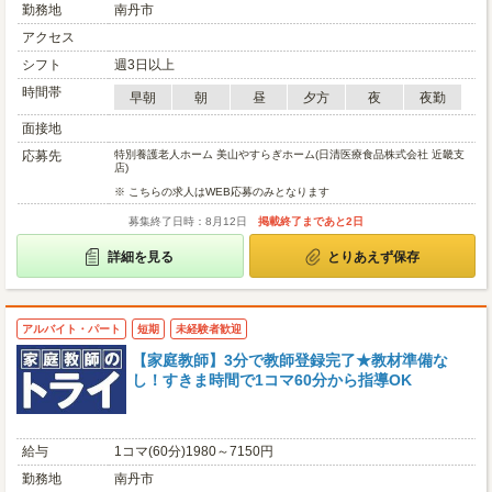
勤務地
南丹市
アクセス
シフト
週3日以上
時間帯
早朝
朝
昼
夕方
夜
夜勤
面接地
応募先
特別養護老人ホーム 美山やすらぎホーム(日清医療食品株式会社 近畿支
店)
※ こちらの求人はWEB応募のみとなります
募集終了日時：8月12日
掲載終了まであと2日
詳細を見る
とりあえず保存
アルバイト・パート
短期
未経験者歓迎
【家庭教師】3分で教師登録完了★教材準備な
し！すきま時間で1コマ60分から指導OK
給与
1コマ(60分)1980～7150円
勤務地
南丹市