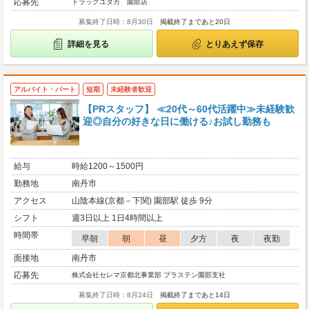
応募先
ドラッグユタカ 園部店
募集終了日時：8月30日
掲載終了まであと20日
詳細を見る
とりあえず保存
アルバイト・パート
短期
未経験者歓迎
【PRスタッフ】 ≪20代～60代活躍中≫未経験歓
迎◎自分の好きな日に働ける♪お試し勤務も
給与
時給1200～1500円
勤務地
南丹市
アクセス
山陰本線(京都－下関) 園部駅 徒歩 9分
シフト
週3日以上 1日4時間以上
時間帯
早朝
朝
昼
夕方
夜
夜勤
面接地
南丹市
応募先
株式会社セレマ京都北事業部 プラステン園部支社
募集終了日時：8月24日
掲載終了まであと14日