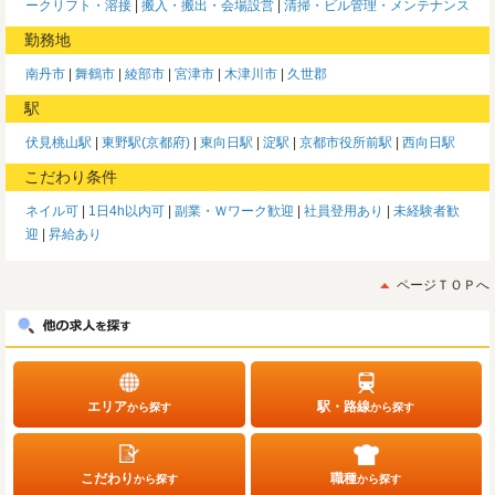
ークリフト・溶接
搬入・搬出・会場設営
清掃・ビル管理・メンテナンス
勤務地
南丹市
舞鶴市
綾部市
宮津市
木津川市
久世郡
駅
伏見桃山駅
東野駅(京都府)
東向日駅
淀駅
京都市役所前駅
西向日駅
こだわり条件
ネイル可
1日4h以内可
副業・Ｗワーク歓迎
社員登用あり
未経験者歓
迎
昇給あり
ページＴＯＰへ
エリア
駅・路線
から探す
から探す
こだわり
職種
から探す
から探す