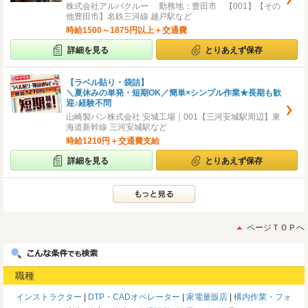
株式会社アルバクルー 勤務地：豊田市 【001】【その
他豊田市】名鉄三河線 越戸駅など
時給1500～1875円以上＋交通費
詳細を見る
とりあえず保存
【ラベル貼り・袋詰】
＼夏休みの単発・短期OK／簡単×シンプル作業★長期も歓
迎♪経験不問
山崎製パン株式会社 安城工場｜001【三河安城駅周辺】東
海道新幹線 三河安城駅など
時給1210円＋交通費支給
詳細を見る
とりあえず保存
ページＴＯＰへ
職種
インストラクター
DTP・CADオペレーター
家電量販店
構内作業・フォ