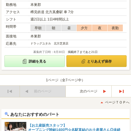
勤務地
本巣郡
アクセス
樽見鉄道 北方真桑駅 車 7分
シフト
週2日以上 1日4時間以上
時間帯
早朝
朝
昼
夕方
夜
夜勤
面接地
本巣郡
応募先
ドラッグユタカ 北方芝原店
募集終了日時：8月30日
掲載終了まであと21日
詳細を見る
とりあえず保存
1ページ（全7ページ中）
前のページ
次のページ
最
最
初
後
ページＴＯＰへ
へ
へ
あなたにおすすめのパート
【お土産販売スタッフ】
オープニング時給1400円☆名駅直結のお土産屋さん◎未経