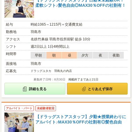
【ドラッグストアスタッフ】日勤★未経験OK！
柔軟シフト♪髪色自由◎MAX30％OFFの社割有！
給与
時給1065～1215円＋交通費支給
勤務地
羽島市
アクセス
名鉄竹鼻線 羽島市役所前駅 徒歩 10分
シフト
週2日以上 1日4時間以上
時間帯
早朝
朝
昼
夕方
夜
夜勤
面接地
羽島市
応募先
ドラッグユタカ 羽島丸の内店
募集終了日時：8月30日
掲載終了まであと21日
詳細を見る
とりあえず保存
アルバイト・パート
未経験者歓迎
【ドラッグストアスタッフ】夕勤★授業終わりに
アルバイト♪MAX30％OFFの社割有◎髪色自由