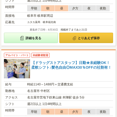
シフト
週2日以上 1日4時間以上
時間帯
早朝
朝
昼
夕方
夜
夜勤
面接地
岐阜市 岐阜駅周辺
応募先
ユタカ薬局 岐阜福光南
募集終了日時：8月30日
掲載終了まであと21日
詳細を見る
とりあえず保存
アルバイト・パート
未経験者歓迎
【ドラッグストアスタッフ】日勤★未経験OK！
柔軟シフト♪髪色自由◎MAX30％OFFの社割有！
給与
時給1140～1488円＋交通費支給
勤務地
名古屋市 中村区
アクセス
名古屋市営地下鉄東山線 本陣駅 徒歩 5分
シフト
週2日以上 1日4時間以上
時間帯
早朝
朝
昼
夕方
夜
夜勤