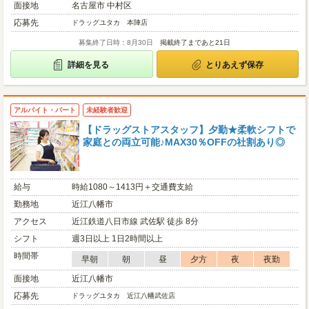
面接地
名古屋市 中村区
応募先
ドラッグユタカ 本陣店
募集終了日時：8月30日
掲載終了まであと21日
詳細を見る
とりあえず保存
アルバイト・パート
未経験者歓迎
【ドラッグストアスタッフ】夕勤★柔軟シフトで
家庭との両立可能♪MAX30％OFFの社割あり◎
給与
時給1080～1413円＋交通費支給
勤務地
近江八幡市
アクセス
近江鉄道八日市線 武佐駅 徒歩 8分
シフト
週3日以上 1日2時間以上
時間帯
早朝
朝
昼
夕方
夜
夜勤
面接地
近江八幡市
応募先
ドラッグユタカ 近江八幡武佐店