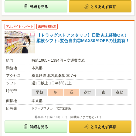
詳細を見る
とりあえず保存
アルバイト・パート
未経験者歓迎
【ドラッグストアスタッフ】日勤★未経験OK！
柔軟シフト♪髪色自由◎MAX30％OFFの社割有！
給与
時給1065～1394円＋交通費支給
勤務地
本巣郡
アクセス
樽見鉄道 北方真桑駅 車 7分
シフト
週2日以上 1日4時間以上
時間帯
早朝
朝
昼
夕方
夜
夜勤
面接地
本巣郡
応募先
ドラッグユタカ 北方芝原店
募集終了日時：8月30日
掲載終了まであと21日
詳細を見る
とりあえず保存