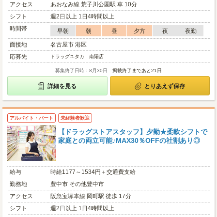
アクセス
あおなみ線 荒子川公園駅 車 10分
シフト
週2日以上 1日4時間以上
時間帯
早朝
朝
昼
夕方
夜
夜勤
面接地
名古屋市 港区
応募先
ドラッグユタカ 南陽店
募集終了日時：8月30日
掲載終了まであと21日
詳細を見る
とりあえず保存
アルバイト・パート
未経験者歓迎
【ドラッグストアスタッフ】夕勤★柔軟シフトで
家庭との両立可能♪MAX30％OFFの社割あり◎
給与
時給1177～1534円＋交通費支給
勤務地
豊中市 その他豊中市
アクセス
阪急宝塚本線 岡町駅 徒歩 17分
シフト
週2日以上 1日4時間以上