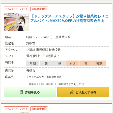
アルバイト・パート
未経験者歓迎
【ドラッグストアスタッフ】夕勤★授業終わりに
アルバイト♪MAX30％OFFの社割有◎髪色自由
給与
時給1122～1465円＋交通費支給
勤務地
舞鶴市
アクセス
小浜線 東舞鶴駅 徒歩 2分
シフト
週2日以上 1日4時間以上
時間帯
早朝
朝
昼
夕方
夜
夜勤
面接地
舞鶴市
応募先
ドラッグユタカ 東舞鶴駅前店
募集終了日時：8月30日
掲載終了まであと21日
詳細を見る
とりあえず保存
アルバイト・パート
未経験者歓迎