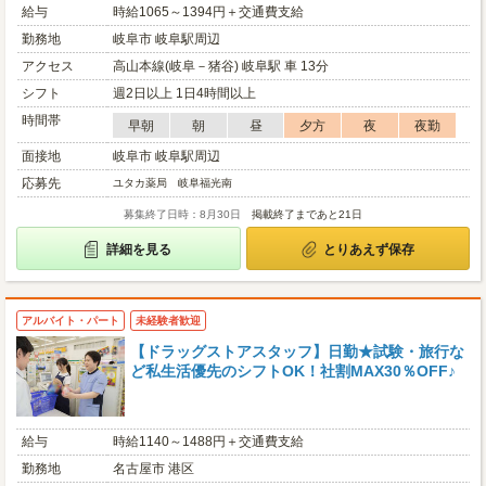
給与
時給1065～1394円＋交通費支給
勤務地
岐阜市 岐阜駅周辺
アクセス
高山本線(岐阜－猪谷) 岐阜駅 車 13分
シフト
週2日以上 1日4時間以上
時間帯
早朝
朝
昼
夕方
夜
夜勤
面接地
岐阜市 岐阜駅周辺
応募先
ユタカ薬局 岐阜福光南
募集終了日時：8月30日
掲載終了まであと21日
詳細を見る
とりあえず保存
アルバイト・パート
未経験者歓迎
【ドラッグストアスタッフ】日勤★試験・旅行な
ど私生活優先のシフトOK！社割MAX30％OFF♪
給与
時給1140～1488円＋交通費支給
勤務地
名古屋市 港区