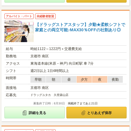
アルバイト・パート
未経験者歓迎
【ドラッグストアスタッフ】夕勤★柔軟シフトで
家庭との両立可能♪MAX30％OFFの社割あり◎
給与
時給1122～1222円＋交通費支給
勤務地
京都市 南区
アクセス
東海道本線(米原－神戸) 向日町駅 車 7分
シフト
週2日以上 1日4時間以上
時間帯
早朝
朝
昼
夕方
夜
夜勤
面接地
京都市 南区
応募先
ドラッグユタカ 久世築山店
募集終了日時：8月30日
掲載終了まであと21日
詳細を見る
とりあえず保存