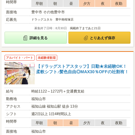
時間帯
早朝
朝
昼
夕方
夜
夜勤
面接地
豊中市 その他豊中市
応募先
ドラッグユタカ 豊中南桜塚店
募集終了日時：8月30日
掲載終了まであと21日
詳細を見る
とりあえず保存
アルバイト・パート
未経験者歓迎
【ドラッグストアスタッフ】日勤★未経験OK！
柔軟シフト♪髪色自由◎MAX30％OFFの社割有！
給与
時給1122～1272円＋交通費支給
勤務地
福知山市
アクセス
福知山線 福知山駅 徒歩 13分
シフト
週2日以上 1日4時間以上
時間帯
早朝
朝
昼
夕方
夜
夜勤
面接地
福知山市