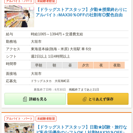
アルバイト・パート
未経験者歓迎
【ドラッグストアスタッフ】夕勤★授業終わりに
アルバイト♪MAX30％OFFの社割有◎髪色自由
給与
時給1065～1394円＋交通費支給
勤務地
大垣市
アクセス
東海道本線(熱海－米原) 大垣駅 車 6分
シフト
週2日以上 1日4時間以上
時間帯
早朝
朝
昼
夕方
夜
夜勤
面接地
大垣市
応募先
ドラッグユタカ 大垣旭町店
募集終了日時：8月30日
掲載終了まであと21日
詳細を見る
とりあえず保存
アルバイト・パート
未経験者歓迎
【ドラッグストアスタッフ】日勤★試験・旅行な
ど私生活優先のシフトOK！社割MAX30％OFF♪