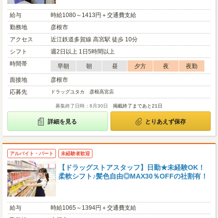
給与
時給1080～1413円＋交通費支給
勤務地
彦根市
アクセス
近江鉄道多賀線 高宮駅 徒歩 10分
シフト
週2日以上 1日5時間以上
時間帯
早朝
朝
昼
夕方
夜
夜勤
面接地
彦根市
応募先
ドラッグユタカ 彦根高宮店
募集終了日時：8月30日
掲載終了まであと21日
詳細を見る
とりあえず保存
アルバイト・パート
未経験者歓迎
【ドラッグストアスタッフ】日勤★未経験OK！
柔軟シフト♪髪色自由◎MAX30％OFFの社割有！
給与
時給1065～1394円＋交通費支給