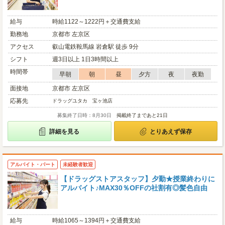
給与
時給1122～1222円＋交通費支給
勤務地
京都市 左京区
アクセス
叡山電鉄鞍馬線 岩倉駅 徒歩 9分
シフト
週3日以上 1日3時間以上
時間帯
早朝
朝
昼
夕方
夜
夜勤
面接地
京都市 左京区
応募先
ドラッグユタカ 宝ヶ池店
募集終了日時：8月30日
掲載終了まであと21日
詳細を見る
とりあえず保存
アルバイト・パート
未経験者歓迎
【ドラッグストアスタッフ】夕勤★授業終わりに
アルバイト♪MAX30％OFFの社割有◎髪色自由
給与
時給1065～1394円＋交通費支給