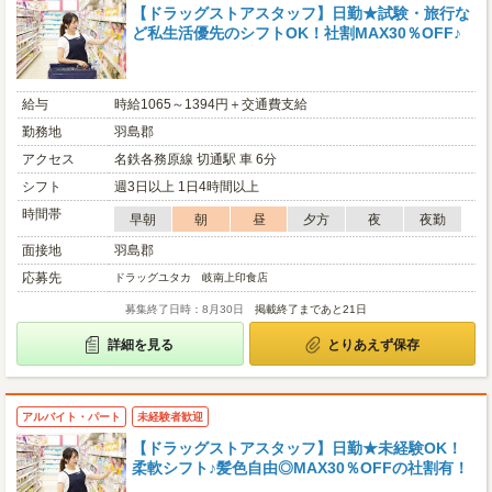
【ドラッグストアスタッフ】日勤★試験・旅行な
ど私生活優先のシフトOK！社割MAX30％OFF♪
給与
時給1065～1394円＋交通費支給
勤務地
羽島郡
アクセス
名鉄各務原線 切通駅 車 6分
シフト
週3日以上 1日4時間以上
時間帯
早朝
朝
昼
夕方
夜
夜勤
面接地
羽島郡
応募先
ドラッグユタカ 岐南上印食店
募集終了日時：8月30日
掲載終了まであと21日
詳細を見る
とりあえず保存
アルバイト・パート
未経験者歓迎
【ドラッグストアスタッフ】日勤★未経験OK！
柔軟シフト♪髪色自由◎MAX30％OFFの社割有！