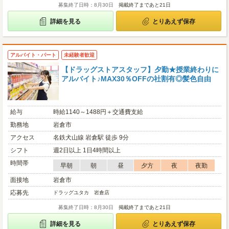
募集終了日時：8月30日
掲載終了まであと21日
詳細を見る
とりあえず保存
アルバイト・パート
未経験者歓迎
【ドラッグストアスタッフ】夕勤★授業終わりに
アルバイト♪MAX30％OFFの社割有◎髪色自由
給与
時給1140～1488円＋交通費支給
勤務地
岩倉市
アクセス
名鉄犬山線 岩倉駅 徒歩 9分
シフト
週2日以上 1日4時間以上
時間帯
早朝
朝
昼
夕方
夜
夜勤
面接地
岩倉市
応募先
ドラッグユタカ 岩倉店
募集終了日時：8月30日
掲載終了まであと21日
詳細を見る
とりあえず保存