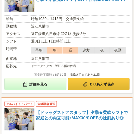
給与
時給1080～1413円＋交通費支給
勤務地
近江八幡市
アクセス
近江鉄道八日市線 武佐駅 徒歩 8分
シフト
週3日以上 1日2時間以上
時間帯
早朝
朝
昼
夕方
夜
夜勤
面接地
近江八幡市
応募先
ドラッグユタカ 近江八幡武佐店
募集終了日時：8月30日
掲載終了まであと21日
詳細を見る
とりあえず保存
アルバイト・パート
未経験者歓迎
【ドラッグストアスタッフ】夕勤★柔軟シフトで
家庭との両立可能♪MAX30％OFFの社割あり◎