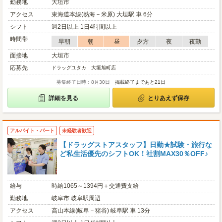
勤務地
大垣市
アクセス
東海道本線(熱海－米原) 大垣駅 車 6分
シフト
週2日以上 1日4時間以上
時間帯
早朝
朝
昼
夕方
夜
夜勤
面接地
大垣市
応募先
ドラッグユタカ 大垣旭町店
募集終了日時：8月30日
掲載終了まであと21日
詳細を見る
とりあえず保存
アルバイト・パート
未経験者歓迎
【ドラッグストアスタッフ】日勤★試験・旅行な
ど私生活優先のシフトOK！社割MAX30％OFF♪
給与
時給1065～1394円＋交通費支給
勤務地
岐阜市 岐阜駅周辺
アクセス
高山本線(岐阜－猪谷) 岐阜駅 車 13分