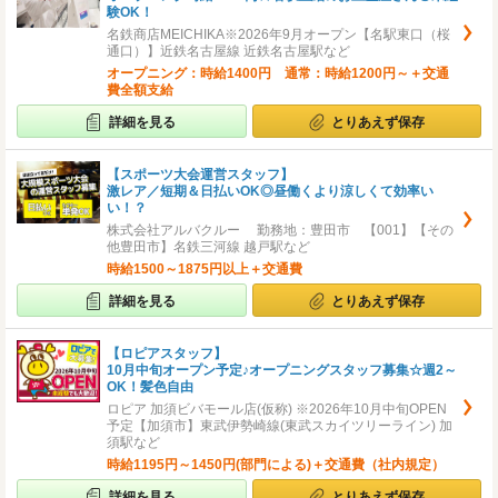
験OK！
名鉄商店MEICHIKA※2026年9月オープン【名駅東口（桜
通口）】近鉄名古屋線 近鉄名古屋駅など
オープニング：時給1400円 通常：時給1200円～＋交通
費全額支給
詳細を見る
とりあえず保存
【スポーツ大会運営スタッフ】
激レア／短期＆日払いOK◎昼働くより涼しくて効率い
い！？
株式会社アルバクルー 勤務地：豊田市 【001】【その
他豊田市】名鉄三河線 越戸駅など
時給1500～1875円以上＋交通費
詳細を見る
とりあえず保存
【ロピアスタッフ】
10月中旬オープン予定♪オープニングスタッフ募集☆週2～
OK！髪色自由
ロピア 加須ビバモール店(仮称) ※2026年10月中旬OPEN
予定【加須市】東武伊勢崎線(東武スカイツリーライン) 加
須駅など
時給1195円～1450円(部門による)＋交通費（社内規定）
詳細を見る
とりあえず保存