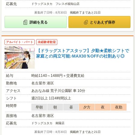
応募先
ドラッグユタカ フレスポ福知山店
募集終了日時：8月30日
掲載終了まであと21日
詳細を見る
とりあえず保存
アルバイト・パート
未経験者歓迎
【ドラッグストアスタッフ】夕勤★柔軟シフトで
家庭との両立可能♪MAX30％OFFの社割あり◎
給与
時給1140～1488円＋交通費支給
勤務地
名古屋市 港区
アクセス
あおなみ線 荒子川公園駅 車 10分
シフト
週2日以上 1日4時間以上
時間帯
早朝
朝
昼
夕方
夜
夜勤
面接地
名古屋市 港区
応募先
ドラッグユタカ 南陽店
募集終了日時：8月30日
掲載終了まであと21日