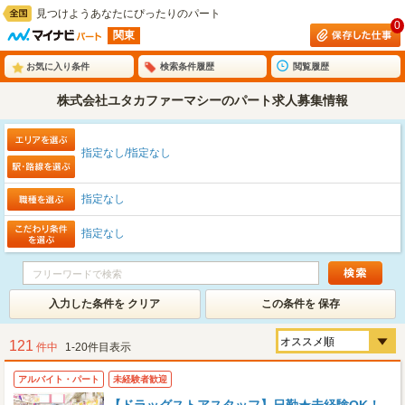
見つけようあなたにぴったりのパート
0
関東
お気に入り条件
検索条件履歴
閲覧履歴
株式会社ユタカファーマシーのパート求人募集情報
指定なし/指定なし
指定なし
指定なし
入力した条件を クリア
この条件を 保存
121
件中
1-20件目表示
アルバイト・パート
未経験者歓迎