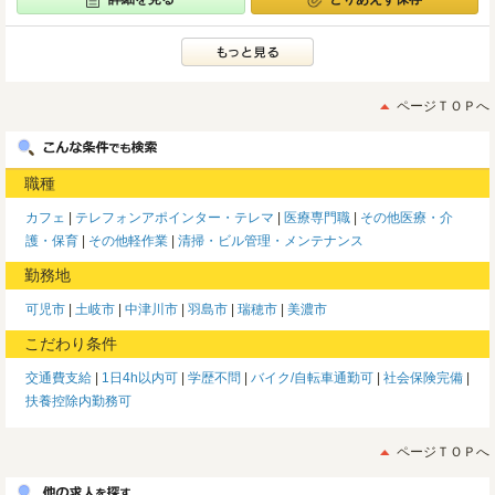
ページＴＯＰへ
職種
カフェ
テレフォンアポインター・テレマ
医療専門職
その他医療・介
護・保育
その他軽作業
清掃・ビル管理・メンテナンス
勤務地
可児市
土岐市
中津川市
羽島市
瑞穂市
美濃市
こだわり条件
交通費支給
1日4h以内可
学歴不問
バイク/自転車通勤可
社会保険完備
扶養控除内勤務可
ページＴＯＰへ