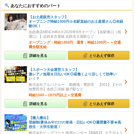
あなたにおすすめのパート
【お土産販売スタッフ】
オープニング時給1400円☆名駅直結のお土産屋さん◎未経
験OK！
名鉄商店MEICHIKA※2026年9月オープン【名駅東口（桜
通口）】近鉄名古屋線 近鉄名古屋駅など
オープニング：時給1400円 通常：時給1200円～＋交通
費全額支給
詳細を見る
とりあえず保存
【スポーツ大会運営スタッフ】
激レア／短期＆日払いOK◎昼働くより涼しくて効率い
い！？
株式会社アルバクルー 勤務地：豊田市 【001】【その
他豊田市】名鉄三河線 越戸駅など
時給1500～1875円以上＋交通費
詳細を見る
とりあえず保存
【搬入搬出】
登録制/夏休み中だけの単発・日払いOK◎履歴書不要★高
校生・大学生歓迎！
株式会社ビッグワーク 採用センター【BW03】 ※立川エリ