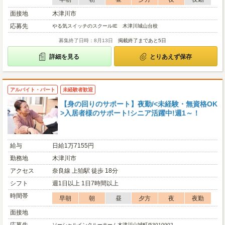
面接地
木津川市
応募先
やる気スイッチのスクールIE 木津川城山台校
募集終了日時：8月13日
掲載終了まであと5日
詳細を見る
とりあえず保存
アルバイト・パート
未経験者歓迎
【身の回りのサポート】夜勤/<未経験・無資格OK
>入居者様のサポート!シニア活躍中!週1～！
給与
日給1万7155円
勤務地
木津川市
アクセス
奈良線 上狛駅 徒歩 18分
シフト
週1日以上 1日7時間以上
時間帯
早朝
朝
昼
夕方
夜
夜勤
面接地
ソーシャルインクルーホーム木津川山城町/53010902