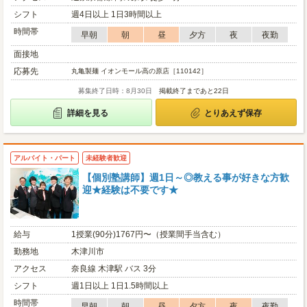
シフト
週4日以上 1日3時間以上
時間帯
早朝
朝
昼
夕方
夜
夜勤
面接地
応募先
丸亀製麺 イオンモール高の原店［110142］
募集終了日時：8月30日
掲載終了まであと22日
詳細を見る
とりあえず保存
アルバイト・パート
未経験者歓迎
【個別塾講師】週1日～◎教える事が好きな方歓
迎★経験は不要です★
給与
1授業(90分)1767円〜（授業間手当含む）
勤務地
木津川市
アクセス
奈良線 木津駅 バス 3分
シフト
週1日以上 1日1.5時間以上
時間帯
早朝
朝
昼
夕方
夜
夜勤