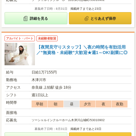
応募先
募集終了日時：8月31日
掲載終了まであと23日
詳細を見る
とりあえず保存
アルバイト・パート
未経験者歓迎
【夜間見守りスタッフ】＼夜の時間を有効活用
／"無資格・未経験"大歓迎★週1～OK!副業に◎
給与
日給1万7155円
勤務地
木津川市
アクセス
奈良線 上狛駅 徒歩 18分
シフト
週1日以上
時間帯
早朝
朝
昼
夕方
夜
夜勤
面接地
応募先
ソーシャルインクルーホーム木津川山城町/53010902
募集終了日時：8月31日
掲載終了まであと23日