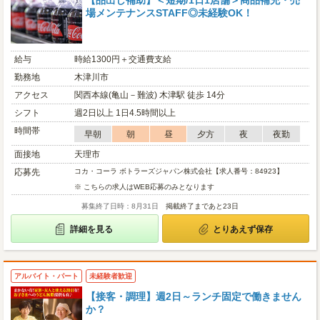
【品出し補助】＜短期/1日1店舗＞商品補充・売
場メンテナンスSTAFF◎未経験OK！
給与
時給1300円＋交通費支給
勤務地
木津川市
アクセス
関西本線(亀山－難波) 木津駅 徒歩 14分
シフト
週2日以上 1日4.5時間以上
時間帯
早朝
朝
昼
夕方
夜
夜勤
面接地
天理市
応募先
コカ・コーラ ボトラーズジャパン株式会社【求人番号：84923】
※ こちらの求人はWEB応募のみとなります
募集終了日時：8月31日
掲載終了まであと23日
詳細を見る
とりあえず保存
アルバイト・パート
未経験者歓迎
【接客・調理】週2日～ランチ固定で働きません
か？