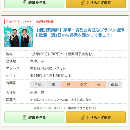
詳細を見る
とりあえず保存
アルバイト・パート
未経験者歓迎
【個別塾講師】家事・育児と両立◎ブランク復帰
も歓迎！週1日から得意を活かして働こう♪
給与
1授業(90分)1767円〜（授業間手当含む）
勤務地
木津川市
アクセス
奈良線 木津駅 バス 3分
シフト
週1日以上 1日1.5時間以上
時間帯
早朝
朝
昼
夕方
夜
夜勤
面接地
木津川市
応募先
やる気スイッチのスクールIE 木津川城山台校
募集終了日時：8月13日
掲載終了まであと5日
詳細を見る
とりあえず保存