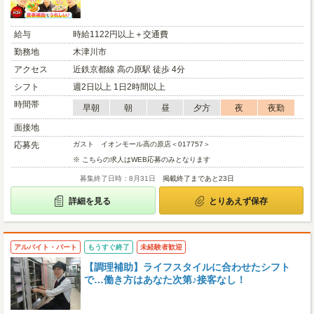
給与
時給1122円以上＋交通費
勤務地
木津川市
アクセス
近鉄京都線 高の原駅 徒歩 4分
シフト
週2日以上 1日2時間以上
時間帯
早朝
朝
昼
夕方
夜
夜勤
面接地
応募先
ガスト イオンモール高の原店＜017757＞
※ こちらの求人はWEB応募のみとなります
募集終了日時：8月31日
掲載終了まであと23日
詳細を見る
とりあえず保存
アルバイト・パート
もうすぐ終了
未経験者歓迎
【調理補助】ライフスタイルに合わせたシフト
で…働き方はあなた次第♪接客なし！