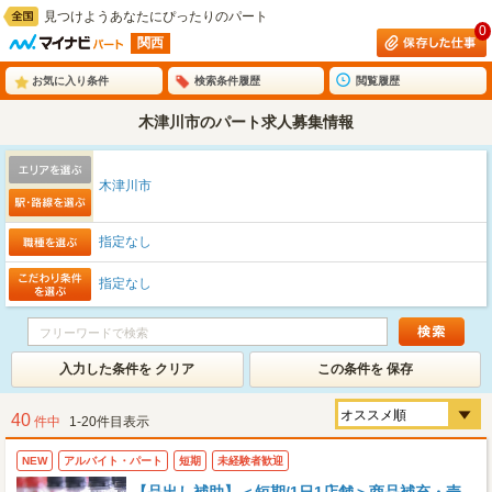
見つけようあなたにぴったりのパート
0
関西
お気に入り条件
検索条件履歴
閲覧履歴
木津川市のパート求人募集情報
木津川市
指定なし
指定なし
入力した条件を クリア
この条件を 保存
40
件中
1-20件目表示
NEW
アルバイト・パート
短期
未経験者歓迎