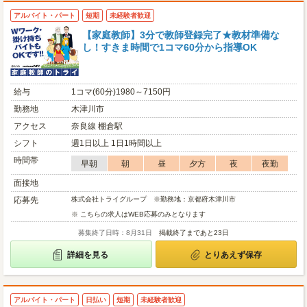
アルバイト・パート
短期
未経験者歓迎
【家庭教師】3分で教師登録完了★教材準備な
し！すきま時間で1コマ60分から指導OK
給与
1コマ(60分)1980～7150円
勤務地
木津川市
アクセス
奈良線 棚倉駅
シフト
週1日以上 1日1時間以上
時間帯
早朝
朝
昼
夕方
夜
夜勤
面接地
応募先
株式会社トライグループ ※勤務地：京都府木津川市
※ こちらの求人はWEB応募のみとなります
募集終了日時：8月31日
掲載終了まであと23日
詳細を見る
とりあえず保存
アルバイト・パート
日払い
短期
未経験者歓迎