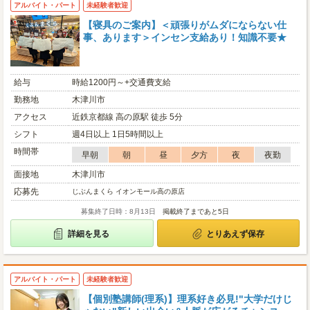
アルバイト・パート
未経験者歓迎
【寝具のご案内】＜頑張りがムダにならない仕
事、あります＞インセン支給あり！知識不要★
給与
時給1200円～+交通費支給
勤務地
木津川市
アクセス
近鉄京都線 高の原駅 徒歩 5分
シフト
週4日以上 1日5時間以上
時間帯
早朝
朝
昼
夕方
夜
夜勤
面接地
木津川市
応募先
じぶんまくら イオンモール高の原店
募集終了日時：8月13日
掲載終了まであと5日
詳細を見る
とりあえず保存
アルバイト・パート
未経験者歓迎
【個別塾講師(理系)】理系好き必見!"大学だけじ