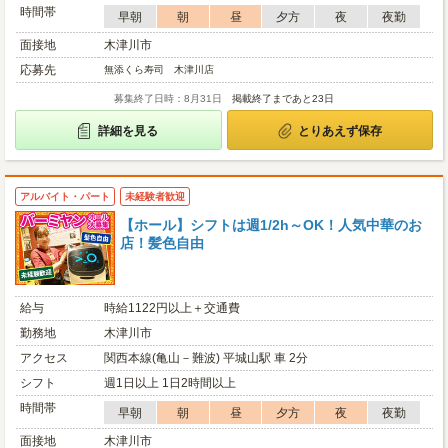
時間帯
早朝
朝
昼
夕方
夜
夜勤
面接地
木津川市
応募先
無添くら寿司 木津川店
募集終了日時：8月31日
掲載終了まであと23日
詳細を見る
とりあえず保存
アルバイト・パート
未経験者歓迎
【ホール】シフトは週1/2h～OK！人気中華のお
店！髪色自由
給与
時給1122円以上＋交通費
勤務地
木津川市
アクセス
関西本線(亀山－難波) 平城山駅 車 2分
シフト
週1日以上 1日2時間以上
時間帯
早朝
朝
昼
夕方
夜
夜勤
面接地
木津川市