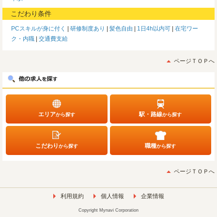
こだわり条件
PCスキルが身に付く
研修制度あり
髪色自由
1日4h以内可
在宅ワー
ク・内職
交通費支給
ページＴＯＰへ
エリア
駅・路線
から探す
から探す
こだわり
職種
から探す
から探す
ページＴＯＰへ
利用規約
個人情報
企業情報
Copyright Mynavi Corporation