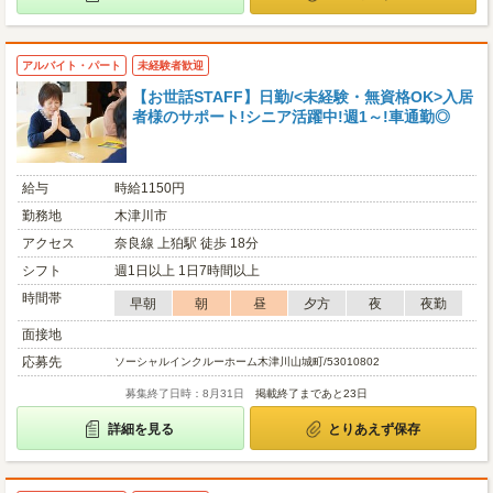
アルバイト・パート
未経験者歓迎
【お世話STAFF】日勤/<未経験・無資格OK>入居
者様のサポート!シニア活躍中!週1～!車通勤◎
給与
時給1150円
勤務地
木津川市
アクセス
奈良線 上狛駅 徒歩 18分
シフト
週1日以上 1日7時間以上
時間帯
早朝
朝
昼
夕方
夜
夜勤
面接地
応募先
ソーシャルインクルーホーム木津川山城町/53010802
募集終了日時：8月31日
掲載終了まであと23日
詳細を見る
とりあえず保存