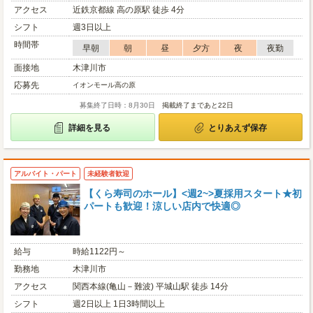
アクセス
近鉄京都線 高の原駅 徒歩 4分
シフト
週3日以上
時間帯
早朝
朝
昼
夕方
夜
夜勤
面接地
木津川市
応募先
イオンモール高の原
募集終了日時：8月30日
掲載終了まであと22日
詳細を見る
とりあえず保存
アルバイト・パート
未経験者歓迎
【くら寿司のホール】<週2~>夏採用スタート★初
パートも歓迎！涼しい店内で快適◎
給与
時給1122円～
勤務地
木津川市
アクセス
関西本線(亀山－難波) 平城山駅 徒歩 14分
シフト
週2日以上 1日3時間以上