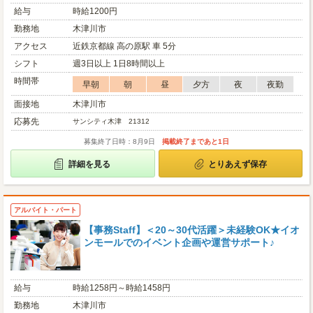
給与
時給1200円
勤務地
木津川市
アクセス
近鉄京都線 高の原駅 車 5分
シフト
週3日以上 1日8時間以上
時間帯
早朝
朝
昼
夕方
夜
夜勤
面接地
木津川市
応募先
サンシティ木津 21312
募集終了日時：8月9日
掲載終了まであと1日
詳細を見る
とりあえず保存
アルバイト・パート
【事務Staff】＜20～30代活躍＞未経験OK★イオ
ンモールでのイベント企画や運営サポート♪
給与
時給1258円～時給1458円
勤務地
木津川市