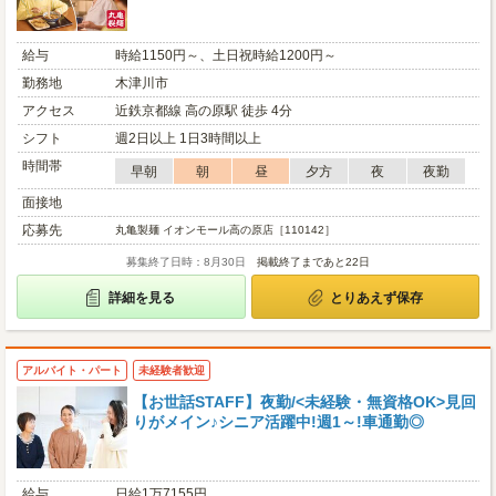
給与
時給1150円～、土日祝時給1200円～
勤務地
木津川市
アクセス
近鉄京都線 高の原駅 徒歩 4分
シフト
週2日以上 1日3時間以上
時間帯
早朝
朝
昼
夕方
夜
夜勤
面接地
応募先
丸亀製麺 イオンモール高の原店［110142］
募集終了日時：8月30日
掲載終了まであと22日
詳細を見る
とりあえず保存
アルバイト・パート
未経験者歓迎
【お世話STAFF】夜勤/<未経験・無資格OK>見回
りがメイン♪シニア活躍中!週1～!車通勤◎
給与
日給1万7155円