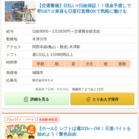
【交通警備】日払い×日給保証！！現金手渡しで
即GET☆単発も◎直行直帰OKで気軽に働ける
給与
日給9000～1万2830円＋交通費全額支給
勤務地
木津川市
アクセス
関西本線(亀山－難波) 木津駅
シフト
週1日以上 1日8時間以上
時間帯
早朝
朝
昼
夕方
夜
夜勤
面接地
城陽市
応募先
株式会社N.S.A
募集終了日時：8月23日
掲載終了まであと15日
詳細を見る
とりあえず保存
アルバイト・パート
未経験者歓迎
【ホール】シフトは週2/2h～OK！王道バイトを
始めよう！髪色自由