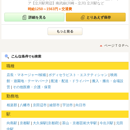
ア【立川駅周辺】南武線(川崎－立川) 立川駅など
時給1250～1563円＋交通費
詳細を見る
とりあえず保存
ページＴＯＰへ
職種
店長・マネージャー/候補
ボディセラピスト・エステティシャン
映画
館・遊園地・テーマパーク
配達・配送・ドライバー
搬入・搬出・会場設
営
その他医療・介護・保育
勤務地
相楽郡
八幡市
京田辺市
綾部市
宇治市
向日市
駅
向島駅
京都駅
大久保駅(京都府)
茶山・京都芸術大学駅
今出川駅
元田
中駅