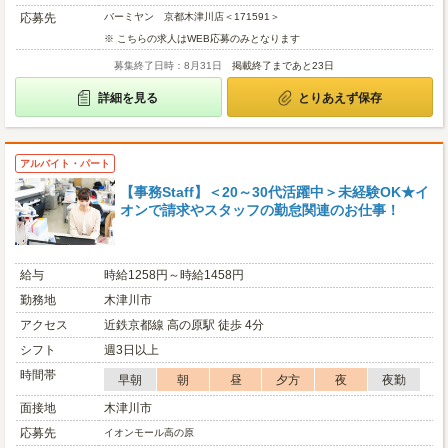
応募先
バーミヤン 京都木津川店＜171591＞
※ こちらの求人はWEB応募のみとなります
募集終了日時：8月31日
掲載終了まであと23日
詳細を見る
とりあえず保存
アルバイト・パート
【事務Staff】＜20～30代活躍中＞未経験OK★イ
オンで請求やスタッフの勤怠関連のお仕事！
給与
時給1258円～時給1458円
勤務地
木津川市
アクセス
近鉄京都線 高の原駅 徒歩 4分
シフト
週3日以上
時間帯
早朝
朝
昼
夕方
夜
夜勤
面接地
木津川市
応募先
イオンモール高の原