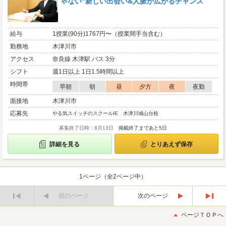
ゃない"新しい出会い&人脈が広がるチャンス
給与
1授業(90分)1767円〜（授業間手当含む）
勤務地
木津川市
アクセス
奈良線 木津駅 バス 3分
シフト
週1日以上 1日1.5時間以上
時間帯
早朝
朝
昼
夕方
夜
夜勤
面接地
木津川市
応募先
やる気スイッチのスクールIE 木津川城山台校
募集終了日時：8月13日
掲載終了まであと5日
詳細を見る
とりあえず保存
1ページ（全2ページ中）
前のページ
次のページ
最
最
初
後
ページＴＯＰへ
へ
へ