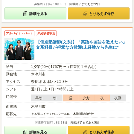
募集終了日時：8月30日
掲載終了まであと22日
詳細を見る
とりあえず保存
アルバイト・パート
未経験者歓迎
【個別塾講師(文系)】「英語や国語を教えたい」
文系科目が得意な方歓迎!未経験から先生に*
給与
1授業(90分)1767円〜（授業間手当含む）
勤務地
木津川市
アクセス
奈良線 木津駅 バス 3分
シフト
週1日以上 1日1.5時間以上
時間帯
早朝
朝
昼
夕方
夜
夜勤
面接地
木津川市
応募先
やる気スイッチのスクールIE 木津川城山台校
募集終了日時：8月13日
掲載終了まであと5日
詳細を見る
とりあえず保存