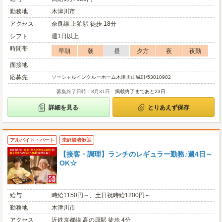
勤務地
木津川市
アクセス
奈良線 上狛駅 徒歩 18分
シフト
週1日以上
時間帯
早朝
朝
昼
夕方
夜
夜勤
面接地
応募先
ソーシャルインクルーホーム木津川山城町/53010902
募集終了日時：8月31日
掲載終了まであと23日
詳細を見る
とりあえず保存
アルバイト・パート
未経験者歓迎
【接客・調理】ランチのレギュラー勤務♪週4日～
OK☆
給与
時給1150円～、土日祝時給1200円～
勤務地
木津川市
アクセス
近鉄京都線 高の原駅 徒歩 4分