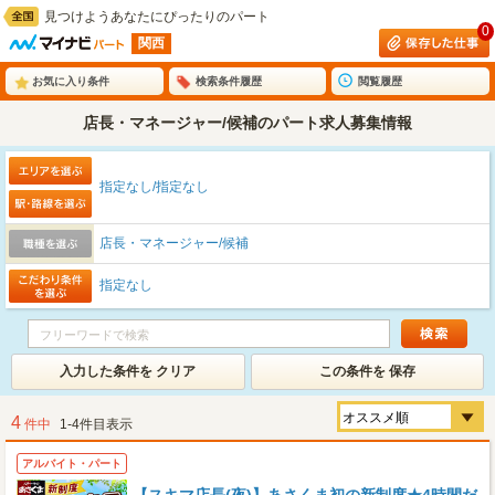
見つけようあなたにぴったりのパート
0
関西
お気に入り条件
検索条件履歴
閲覧履歴
店長・マネージャー/候補のパート求人募集情報
指定なし/指定なし
店長・マネージャー/候補
指定なし
入力した条件を クリア
この条件を 保存
4
件中
1-4件目表示
アルバイト・パート