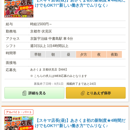
【スキマ店長(夜)】あさくま初の新制度★4時間だ
けでもOK?!"新しい働き方"でムリなく♪
給与
時給1500円～
勤務地
京都市 伏見区
アクセス
京阪宇治線 中書島駅 車 6分
シフト
週3日以上 1日4時間以上
時間帯
早朝
朝
昼
夕方
夜
夜勤
面接地
応募先
あさくま 京都伏見店【998】
※ こちらの求人はWEB応募のみとなります
募集終了日時：9月1日
掲載終了まであと24日
詳細を見る
とりあえず保存
アルバイト・パート
【スキマ店長(昼)】あさくま初の新制度★4時間だ
けでもOK?!"新しい働き方"でムリなく♪