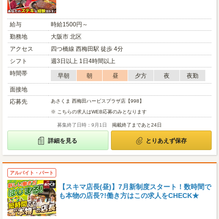
給与
時給1500円～
勤務地
大阪市 北区
アクセス
四つ橋線 西梅田駅 徒歩 4分
シフト
週3日以上 1日4時間以上
時間帯
早朝
朝
昼
夕方
夜
夜勤
面接地
応募先
あさくま 西梅田ハービスプラザ店【998】
※ こちらの求人はWEB応募のみとなります
募集終了日時：9月1日
掲載終了まであと24日
詳細を見る
とりあえず保存
アルバイト・パート
【スキマ店長(昼)】7月新制度スタート！数時間で
も本物の店長?!働き方はこの求人をCHECK★