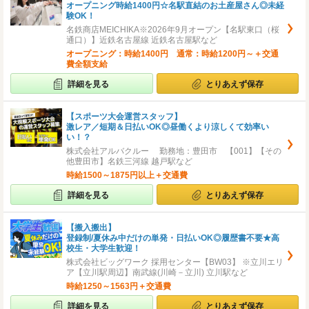
オープニング時給1400円☆名駅直結のお土産屋さん◎未経
験OK！
名鉄商店MEICHIKA※2026年9月オープン【名駅東口（桜
通口）】近鉄名古屋線 近鉄名古屋駅など
オープニング：時給1400円 通常：時給1200円～＋交通
費全額支給
詳細を見る
とりあえず保存
【スポーツ大会運営スタッフ】
激レア／短期＆日払いOK◎昼働くより涼しくて効率い
い！？
株式会社アルバクルー 勤務地：豊田市 【001】【その
他豊田市】名鉄三河線 越戸駅など
時給1500～1875円以上＋交通費
詳細を見る
とりあえず保存
【搬入搬出】
登録制/夏休み中だけの単発・日払いOK◎履歴書不要★高
校生・大学生歓迎！
株式会社ビッグワーク 採用センター【BW03】 ※立川エリ
ア【立川駅周辺】南武線(川崎－立川) 立川駅など
時給1250～1563円＋交通費
詳細を見る
とりあえず保存