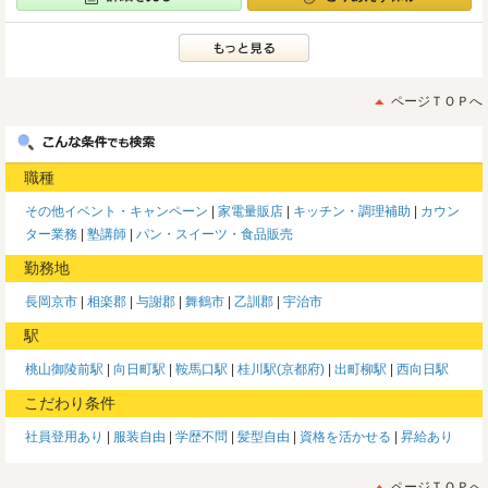
ページＴＯＰへ
職種
その他イベント・キャンペーン
家電量販店
キッチン・調理補助
カウン
ター業務
塾講師
パン・スイーツ・食品販売
勤務地
長岡京市
相楽郡
与謝郡
舞鶴市
乙訓郡
宇治市
駅
桃山御陵前駅
向日町駅
鞍馬口駅
桂川駅(京都府)
出町柳駅
西向日駅
こだわり条件
社員登用あり
服装自由
学歴不問
髪型自由
資格を活かせる
昇給あり
ページＴＯＰへ