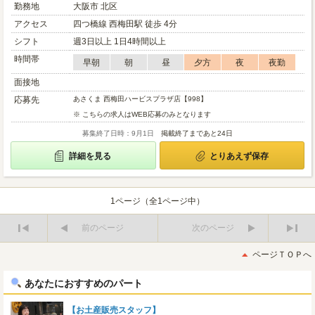
勤務地
大阪市 北区
アクセス
四つ橋線 西梅田駅 徒歩 4分
シフト
週3日以上 1日4時間以上
時間帯
早朝
朝
昼
夕方
夜
夜勤
面接地
応募先
あさくま 西梅田ハービスプラザ店【998】
※ こちらの求人はWEB応募のみとなります
募集終了日時：9月1日
掲載終了まであと24日
詳細を見る
とりあえず保存
1ページ（全1ページ中）
前のページ
次のページ
最
最
初
後
ページＴＯＰへ
へ
へ
あなたにおすすめのパート
【お土産販売スタッフ】