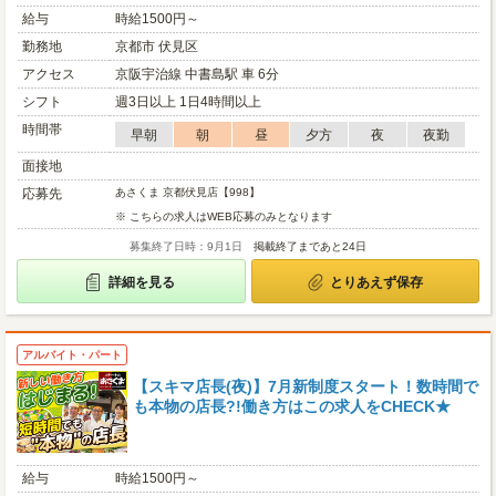
給与
時給1500円～
勤務地
京都市 伏見区
アクセス
京阪宇治線 中書島駅 車 6分
シフト
週3日以上 1日4時間以上
時間帯
早朝
朝
昼
夕方
夜
夜勤
面接地
応募先
あさくま 京都伏見店【998】
※ こちらの求人はWEB応募のみとなります
募集終了日時：9月1日
掲載終了まであと24日
詳細を見る
とりあえず保存
アルバイト・パート
【スキマ店長(夜)】7月新制度スタート！数時間で
も本物の店長?!働き方はこの求人をCHECK★
給与
時給1500円～