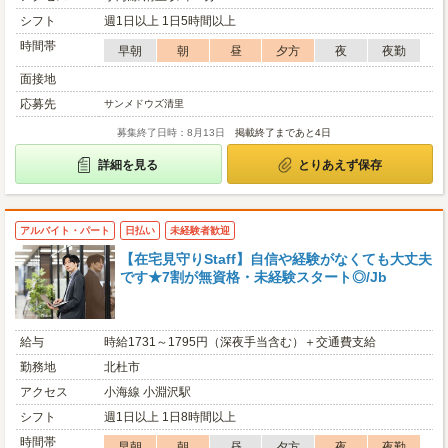
シフト
週1日以上 1日5時間以上
時間帯
早朝
朝
昼
夕方
夜
夜勤
面接地
応募先
サンメドウズ清里
募集終了日時：8月13日
掲載終了まであと4日
詳細を見る
とりあえず保存
アルバイト・パート
日払い
未経験者歓迎
【在宅見守りStaff】自信や経験がなくても大丈夫
です★7割が無資格・未経験スタート◎/Jb
給与
時給1731～1795円（深夜手当含む）＋交通費支給
勤務地
北杜市
アクセス
小海線 小淵沢駅
シフト
週1日以上 1日8時間以上
時間帯
早朝
朝
昼
夕方
夜
夜勤