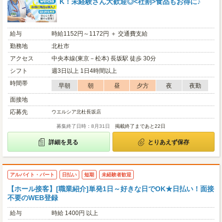
K！未経験さん大歓迎◎<社割>食品もお得に♪
給与
時給1152円～1172円 ＋ 交通費支給
勤務地
北杜市
アクセス
中央本線(東京－松本) 長坂駅 徒歩 30分
シフト
週3日以上 1日4時間以上
時間帯
早朝
朝
昼
夕方
夜
夜勤
面接地
応募先
ウエルシア北杜長坂店
募集終了日時：8月31日
掲載終了まであと22日
詳細を見る
とりあえず保存
アルバイト・パート
日払い
短期
未経験者歓迎
【ホール接客】[職業紹介]単発1日～好きな日でOK★日払い！面接
不要のWEB登録
給与
時給 1400円 以上