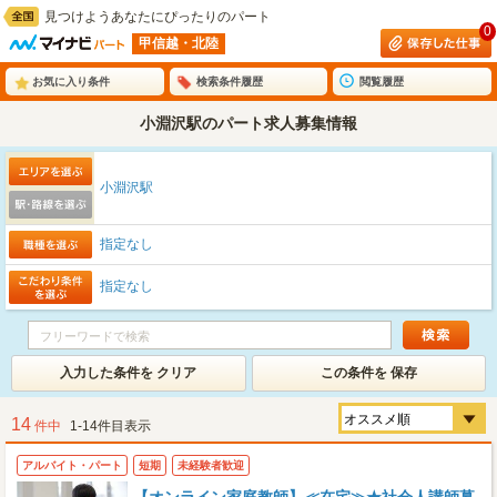
見つけようあなたにぴったりのパート
0
甲信越・北陸
お気に入り条件
検索条件履歴
閲覧履歴
小淵沢駅のパート求人募集情報
小淵沢駅
指定なし
指定なし
入力した条件を クリア
この条件を 保存
14
件中
1-14件目表示
アルバイト・パート
短期
未経験者歓迎