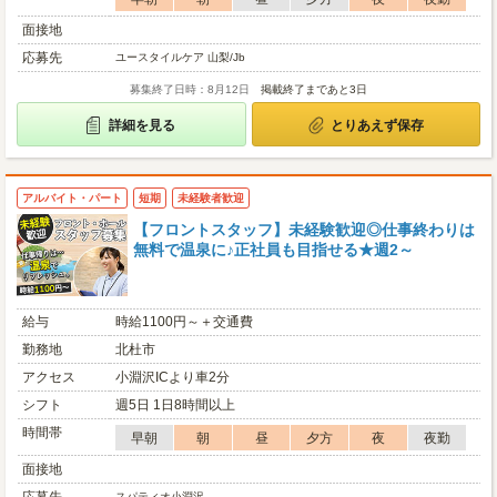
面接地
応募先
ユースタイルケア 山梨/Jb
募集終了日時：8月12日
掲載終了まであと3日
詳細を見る
とりあえず保存
アルバイト・パート
短期
未経験者歓迎
【フロントスタッフ】未経験歓迎◎仕事終わりは
無料で温泉に♪正社員も目指せる★週2～
給与
時給1100円～＋交通費
勤務地
北杜市
アクセス
小淵沢ICより車2分
シフト
週5日 1日8時間以上
時間帯
早朝
朝
昼
夕方
夜
夜勤
面接地
スパティオ小淵沢