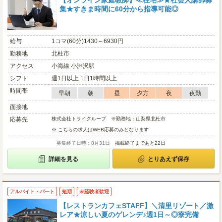
【オンライン家庭教師】≪在宅≫★社会人講師募
集★すきま時間に60分から指導可能◎
給与
1コマ(60分)1430～6930円
勤務地
北杜市
アクセス
小海線 小淵沢駅
シフト
週1日以上 1日1時間以上
時間帯
早朝
朝
昼
夕方
夜
夜勤
面接地
応募先
株式会社トライグループ ※勤務地：山梨県北杜市
※ こちらの求人はWEB応募のみとなります
募集終了日時：8月31日
掲載終了まであと22日
詳細を見る
とりあえず保存
アルバイト・パート
短期
未経験者歓迎
【レストランカフェSTAFF】＼清里リゾート／激
レア★涼しい夏のゲレンデ♪週1日～◎寮完備