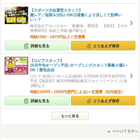
【スポーツ大会運営スタッフ】
激レア／短期＆日払いOK◎昼働くより涼しくて効率い
い！？
株式会社アルバクルー 勤務地：豊田市 【001】【その
他豊田市】名鉄三河線 越戸駅など
時給1500～1875円以上＋交通費
詳細を見る
とりあえず保存
【ロピアスタッフ】
10月中旬オープン予定♪オープニングスタッフ募集☆週2～
OK！髪色自由
ロピア 加須ビバモール店(仮称) ※2026年10月中旬OPEN
予定【加須市】東武伊勢崎線(東武スカイツリーライン) 加
須駅など
時給1195円～1450円(部門による)＋交通費（社内規定）
詳細を見る
とりあえず保存
ページＴＯＰへ