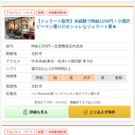
アルバイト・パート
短期
未経験者歓迎
【ジェラート販売】未経験で時給1150円！小淵沢
ピーマン通りのオシャレなジェラート屋★
給与
時給1150円＋交通費規定内支給
勤務地
北杜市
アクセス
中央本線(東京－松本) 小淵沢駅 車 5分
シフト
週3日以上 1日5時間以上
時間帯
早朝
朝
昼
夕方
夜
夜勤
面接地
北杜市
応募先
ハレTerrace山梨 リゾナーレ八ヶ岳ピーマン通り店
募集終了日時：8月19日
掲載終了まであと10日
詳細を見る
とりあえず保存
アルバイト・パート
短期
未経験者歓迎