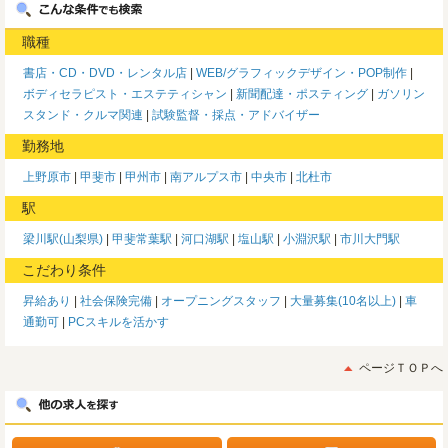
職種
書店・CD・DVD・レンタル店
WEB/グラフィックデザイン・POP制作
ボディセラピスト・エステティシャン
新聞配達・ポスティング
ガソリン
スタンド・クルマ関連
試験監督・採点・アドバイザー
勤務地
上野原市
甲斐市
甲州市
南アルプス市
中央市
北杜市
駅
梁川駅(山梨県)
甲斐常葉駅
河口湖駅
塩山駅
小淵沢駅
市川大門駅
こだわり条件
昇給あり
社会保険完備
オープニングスタッフ
大量募集(10名以上)
車
通勤可
PCスキルを活かす
ページＴＯＰへ