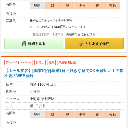
時間帯
早朝
朝
昼
夕方
夜
夜勤
面接地
応募先
株式会社フルキャスト/MNB-5LW
※ こちらの求人はWEB応募のみとなります
募集終了日時：8月30日
掲載終了まであと21日
詳細を見る
とりあえず保存
アルバイト・パート
日払い
短期
未経験者歓迎
【ホール接客】[職業紹介]単発1日～好きな日でOK★日払い！面接
不要のWEB登録
給与
時給 1100円 以上
勤務地
北杜市
アクセス
小海線 小淵沢駅
シフト
週1日以上
時間帯
早朝
朝
昼
夕方
夜
夜勤
面接地