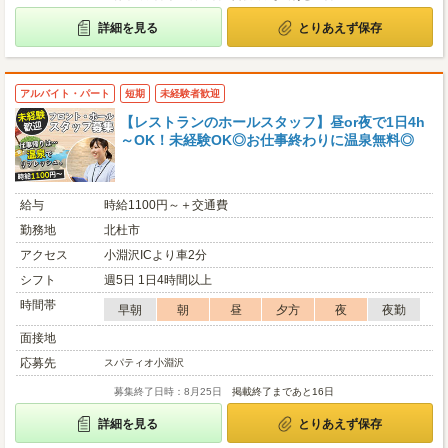
詳細を見る
とりあえず保存
アルバイト・パート
短期
未経験者歓迎
【レストランのホールスタッフ】昼or夜で1日4h
～OK！未経験OK◎お仕事終わりに温泉無料◎
給与
時給1100円～＋交通費
勤務地
北杜市
アクセス
小淵沢ICより車2分
シフト
週5日 1日4時間以上
時間帯
早朝
朝
昼
夕方
夜
夜勤
面接地
応募先
スパティオ小淵沢
募集終了日時：8月25日
掲載終了まであと16日
詳細を見る
とりあえず保存