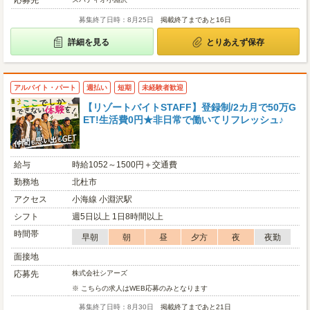
応募先
募集終了日時：8月25日
掲載終了まであと16日
詳細を見る
とりあえず保存
アルバイト・パート
週払い
短期
未経験者歓迎
【リゾートバイトSTAFF】登録制/2カ月で50万G
ET!生活費0円★非日常で働いてリフレッシュ♪
給与
時給1052～1500円＋交通費
勤務地
北杜市
アクセス
小海線 小淵沢駅
シフト
週5日以上 1日8時間以上
時間帯
早朝
朝
昼
夕方
夜
夜勤
面接地
応募先
株式会社シアーズ
※ こちらの求人はWEB応募のみとなります
募集終了日時：8月30日
掲載終了まであと21日