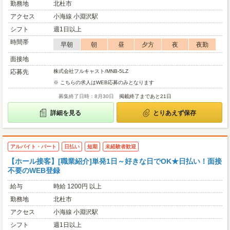
勤務地
北杜市
アクセス
小海線 小淵沢駅
シフト
週1日以上
時間帯
早朝
朝
昼
夕方
夜
夜勤
面接地
応募先
株式会社フルキャスト/MNB-5LZ
※ こちらの求人はWEB応募のみとなります
募集終了日時：8月30日
掲載終了まであと21日
詳細を見る
とりあえず保存
アルバイト・パート
日払い
短期
未経験者歓迎
【ホール接客】[職業紹介]単発1日～好きな日でOK★日払い！面接
不要のWEB登録
給与
時給 1200円 以上
勤務地
北杜市
アクセス
小海線 小淵沢駅
シフト
週1日以上