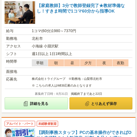
【家庭教師】3分で教師登録完了★教材準備な
し！すきま時間で1コマ60分から指導OK
給与
1コマ(60分)1980～7370円
勤務地
北杜市
アクセス
小海線 小淵沢駅
シフト
週1日以上 1日1時間以上
時間帯
早朝
朝
昼
夕方
夜
夜勤
面接地
応募先
株式会社トライグループ ※勤務地：山梨県北杜市
※ こちらの求人はWEB応募のみとなります
募集終了日時：8月31日
掲載終了まであと22日
詳細を見る
とりあえず保存
アルバイト・パート
未経験者歓迎
【調剤事務スタッフ】PCの基本操作ができればO