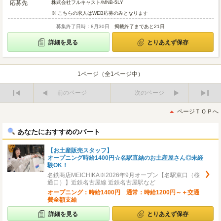
応募先
株式会社フルキャスト/MNB-5LY
※ こちらの求人はWEB応募のみとなります
募集終了日時：8月30日
掲載終了まであと21日
詳細を見る
とりあえず保存
1ページ（全1ページ中）
前のページ
次のページ
最
最
初
後
ページＴＯＰへ
へ
へ
あなたにおすすめのパート
【お土産販売スタッフ】
オープニング時給1400円☆名駅直結のお土産屋さん◎未経
験OK！
名鉄商店MEICHIKA※2026年9月オープン【名駅東口（桜
通口）】近鉄名古屋線 近鉄名古屋駅など
オープニング：時給1400円 通常：時給1200円～＋交通
費全額支給
詳細を見る
とりあえず保存