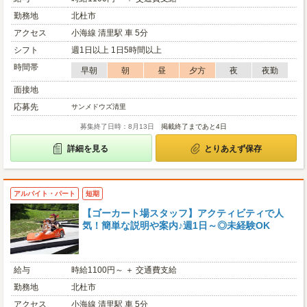
勤務地
北杜市
アクセス
小海線 清里駅 車 5分
シフト
週1日以上 1日5時間以上
時間帯
早朝
朝
昼
夕方
夜
夜勤
面接地
応募先
サンメドウズ清里
募集終了日時：8月13日
掲載終了まであと4日
詳細を見る
とりあえず保存
アルバイト・パート
短期
【ゴーカート場スタッフ】アクティビティで人
気！簡単な説明や案内♪週1日～◎未経験OK
給与
時給1100円～ ＋ 交通費支給
勤務地
北杜市
アクセス
小海線 清里駅 車 5分