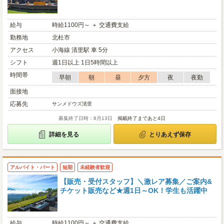
給与
時給1100円～ ＋ 交通費支給
勤務地
北杜市
アクセス
小海線 清里駅 車 5分
シフト
週1日以上 1日5時間以上
時間帯
早朝
朝
昼
夕方
夜
夜勤
面接地
応募先
サンメドウズ清里
募集終了日時：8月13日
掲載終了まであと4日
詳細を見る
とりあえず保存
アルバイト・パート
短期
未経験者歓迎
【販売・受付スタッフ】＼激レア募集／ご案内&
チケット販売など★週1日～OK！学生も活躍中
給与
時給1100円～ ＋ 交通費支給