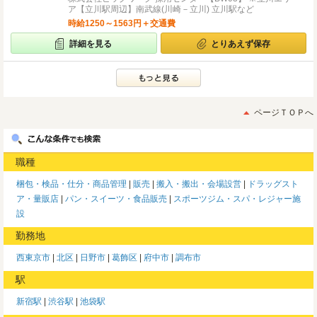
ア【立川駅周辺】南武線(川崎－立川) 立川駅など
時給1250～1563円＋交通費
詳細を見る
とりあえず保存
ページＴＯＰへ
職種
梱包・検品・仕分・商品管理
販売
搬入・搬出・会場設営
ドラッグスト
ア・量販店
パン・スイーツ・食品販売
スポーツジム・スパ・レジャー施
設
勤務地
西東京市
北区
日野市
葛飾区
府中市
調布市
駅
新宿駅
渋谷駅
池袋駅