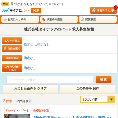
見つけようあなたにぴったりのパート
0
関東
お気に入り条件
検索条件履歴
閲覧履歴
株式会社ダイナックのパート求人募集情報
指定なし/指定なし
指定なし
指定なし
入力した条件を クリア
この条件を 保存
2
件中
1-2件目表示
アルバイト・パート
未経験者歓迎