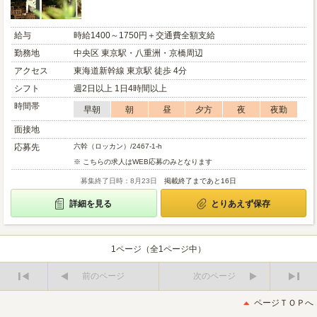
給与
時給1400～1750円＋交通費全額支給
勤務地
中央区 東京駅・八重洲・京橋周辺
アクセス
東海道新幹線 東京駅 徒歩 4分
シフト
週2日以上 1日4時間以上
時間帯
早朝
朝
昼
夕方
夜
夜勤
面接地
応募先
六幹（ロッカン）/2467-1-h
※ こちらの求人はWEB応募のみとなります
募集終了日時：8月23日
掲載終了まであと16日
詳細を見る
とりあえず保存
1ページ（全1ページ中）
前のページ
次のページ
最
最
初
後
ページＴＯＰへ
へ
へ