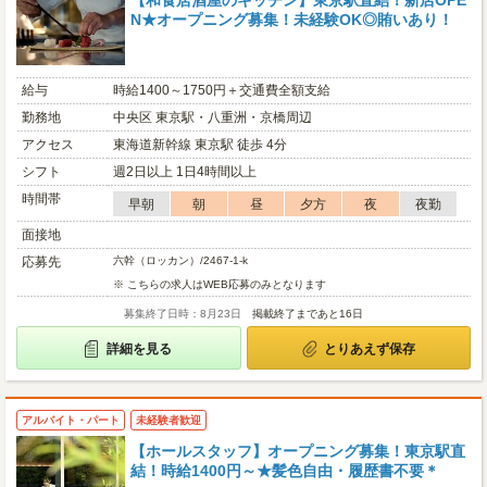
【和食居酒屋のキッチン】東京駅直結！新店OPE
N★オープニング募集！未経験OK◎賄いあり！
給与
時給1400～1750円＋交通費全額支給
勤務地
中央区 東京駅・八重洲・京橋周辺
アクセス
東海道新幹線 東京駅 徒歩 4分
シフト
週2日以上 1日4時間以上
時間帯
早朝
朝
昼
夕方
夜
夜勤
面接地
応募先
六幹（ロッカン）/2467-1-k
※ こちらの求人はWEB応募のみとなります
募集終了日時：8月23日
掲載終了まであと16日
詳細を見る
とりあえず保存
アルバイト・パート
未経験者歓迎
【ホールスタッフ】オープニング募集！東京駅直
結！時給1400円～★髪色自由・履歴書不要＊