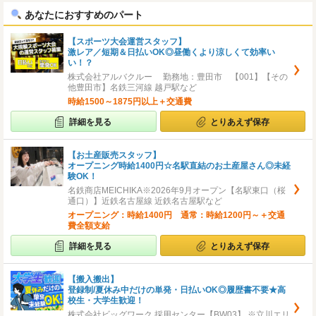
あなたにおすすめのパート
【スポーツ大会運営スタッフ】
激レア／短期＆日払いOK◎昼働くより涼しくて効率い
い！？
株式会社アルバクルー 勤務地：豊田市 【001】【その
他豊田市】名鉄三河線 越戸駅など
時給1500～1875円以上＋交通費
詳細を見る
とりあえず保存
【お土産販売スタッフ】
オープニング時給1400円☆名駅直結のお土産屋さん◎未経
験OK！
名鉄商店MEICHIKA※2026年9月オープン【名駅東口（桜
通口）】近鉄名古屋線 近鉄名古屋駅など
オープニング：時給1400円 通常：時給1200円～＋交通
費全額支給
詳細を見る
とりあえず保存
【搬入搬出】
登録制/夏休み中だけの単発・日払いOK◎履歴書不要★高
校生・大学生歓迎！
株式会社ビッグワーク 採用センター【BW03】 ※立川エリ