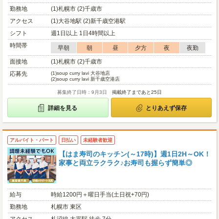
勤務地
(1)札幌市 (2)千歳市
アクセス
(1)大谷地駅 (2)新千歳空港駅
シフト
週1日以上 1日4時間以上
時間帯
早朝
朝
昼
夕方
夜
夜勤
面接地
(1)札幌市 (2)千歳市
応募先
(1)
soup curry lavi 大谷地店
(2)
soup curry lavi 新千歳空港店
募集終了日時：9月3日
掲載終了まであと25日
詳細を見る
とりあえず保存
アルバイト・パート
日払い
未経験者歓迎
【はま寿司のキッチン(～17時)】週1日2H～OK！
家事と両立ラクラク♪お寿司も握らず簡単◎
給与
時給1200円＋曜日手当(土日祝+70円)
勤務地
札幌市 東区