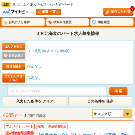
見つけようあなたにぴったりのパート
0
北海道・東北
お気に入り条件
検索条件履歴
閲覧履歴
ＪＲ北海道のパート求人募集情報
ＪＲ北海道(すべての路線)
指定なし
指定なし
入力した条件を クリア
この条件を 保存
4085
件中
1-20件目表示
アルバイト・パート
短期
未経験者歓迎