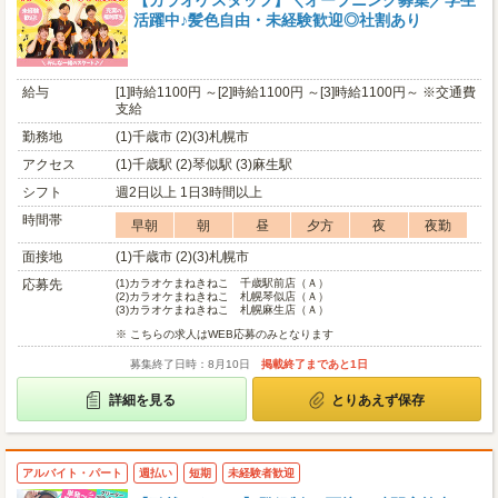
【カラオケスタッフ】＼オープニング募集／学生
活躍中♪髪色自由・未経験歓迎◎社割あり
給与
[1]時給1100円 ～[2]時給1100円 ～[3]時給1100円～ ※交通費
支給
勤務地
(1)千歳市 (2)(3)札幌市
アクセス
(1)千歳駅 (2)琴似駅 (3)麻生駅
シフト
週2日以上 1日3時間以上
時間帯
早朝
朝
昼
夕方
夜
夜勤
面接地
(1)千歳市 (2)(3)札幌市
応募先
(1)
カラオケまねきねこ 千歳駅前店（Ａ）
(2)
カラオケまねきねこ 札幌琴似店（Ａ）
(3)
カラオケまねきねこ 札幌麻生店（Ａ）
※ こちらの求人はWEB応募のみとなります
募集終了日時：8月10日
掲載終了まであと1日
詳細を見る
とりあえず保存
アルバイト・パート
週払い
短期
未経験者歓迎