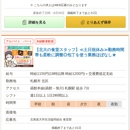
※ こちらの求人はWEB応募のみとなります
募集終了日時：8月30日
掲載終了まであと21日
詳細を見る
とりあえず保存
アルバイト・パート
未経験者歓迎
【北大の食堂スタッフ】≪土日祝休み≫勤務時間
帯も柔軟に調整◎包丁を使う業務ほぼなし★
給与
時給1150円(18時以降:時給1200円)＋交通費規定支給
勤務地
札幌市 北区
アクセス
函館本線(函館－旭川) 札幌駅 徒歩 7分
シフト
週1日以上 1日2時間以上
時間帯
早朝
朝
昼
夕方
夜
夜勤
面接地
応募先
北海道大学生活協同組合 食堂部
掲載終了まであと31日