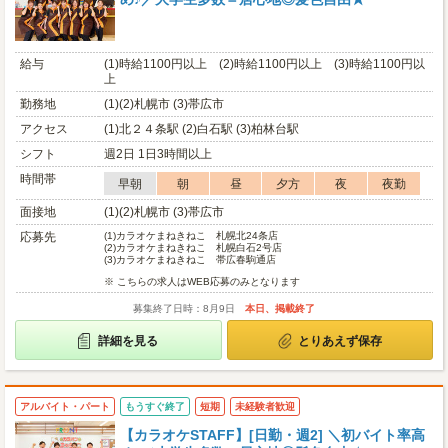
給与
(1)時給1100円以上 (2)時給1100円以上 (3)時給1100円以
上
勤務地
(1)(2)札幌市 (3)帯広市
アクセス
(1)北２４条駅 (2)白石駅 (3)柏林台駅
シフト
週2日 1日3時間以上
時間帯
早朝
朝
昼
夕方
夜
夜勤
面接地
(1)(2)札幌市 (3)帯広市
応募先
(1)
カラオケまねきねこ 札幌北24条店
(2)
カラオケまねきねこ 札幌白石2号店
(3)
カラオケまねきねこ 帯広春駒通店
※ こちらの求人はWEB応募のみとなります
募集終了日時：8月9日
本日、掲載終了
詳細を見る
とりあえず保存
アルバイト・パート
もうすぐ終了
短期
未経験者歓迎
【カラオケSTAFF】[日勤・週2] ＼初バイト率高