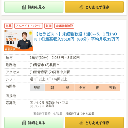
詳細を見る
とりあえず保存
急募
アルバイト・パート
短期
未経験者歓迎
【セラピスト】未経験歓迎！週0～5、1日1hO
K！◎最高収入3510円（60分）平均月収33万円
給与
1施術(60分)：2,088円～3,510円
勤務地
(1)青森市 (2)札幌市
アクセス
(1)新青森駅 (2)発寒中央駅
シフト
週1日以上 1日1時間以上
時間帯
早朝
朝
昼
夕方
夜
夜勤
面接地
応募先
(1)
りらくる 青森西バイパス店
(2)
りらくる 発寒店
募集終了日時：9月1日
掲載終了まであと23日
詳細を見る
とりあえず保存