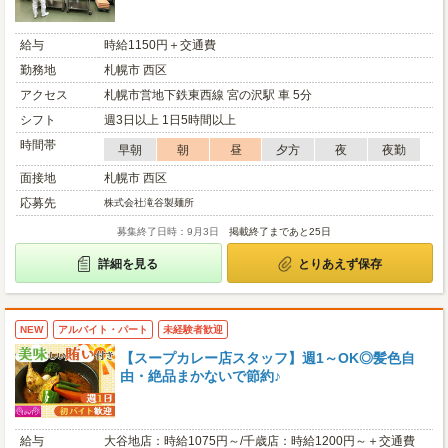
給与
時給1150円＋交通費
勤務地
札幌市 西区
アクセス
札幌市営地下鉄東西線 宮の沢駅 車 5分
シフト
週3日以上 1日5時間以上
時間帯
早朝
朝
昼
夕方
夜
夜勤
面接地
札幌市 西区
応募先
株式会社滝谷製麺所
募集終了日時：9月3日
掲載終了まであと25日
詳細を見る
とりあえず保存
NEW
アルバイト・パート
未経験者歓迎
【スープカレー店スタッフ】週1～OK◎髪色自
由・絶品まかないで節約♪
給与
大谷地店：時給1075円～/千歳店：時給1200円～＋交通費