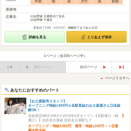
早朝
朝
昼
夕方
夜
夜勤
面接地
応募先
(1)
吉野家 大通西10丁目店
(2)
吉野家 千歳店
募集終了日時：8月30日
掲載終了まであと21日
詳細を見る
とりあえず保存
1ページ（全205ページ中）
前のページ
次のページ
最
最
初
後
ページＴＯＰへ
へ
へ
あなたにおすすめのパート
【お土産販売スタッフ】
オープニング時給1400円☆名駅直結のお土産屋さん◎未経
験OK！
名鉄商店MEICHIKA※2026年9月オープン【名駅東口（桜
通口）】近鉄名古屋線 近鉄名古屋駅など
オープニング：時給1400円 通常：時給1200円～＋交通
費全額支給