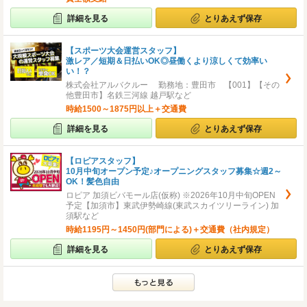
詳細を見る
とりあえず保存
【スポーツ大会運営スタッフ】
激レア／短期＆日払いOK◎昼働くより涼しくて効率い
い！？
株式会社アルバクルー 勤務地：豊田市 【001】【その
他豊田市】名鉄三河線 越戸駅など
時給1500～1875円以上＋交通費
詳細を見る
とりあえず保存
【ロピアスタッフ】
10月中旬オープン予定♪オープニングスタッフ募集☆週2～
OK！髪色自由
ロピア 加須ビバモール店(仮称) ※2026年10月中旬OPEN
予定【加須市】東武伊勢崎線(東武スカイツリーライン) 加
須駅など
時給1195円～1450円(部門による)＋交通費（社内規定）
詳細を見る
とりあえず保存