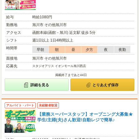
給与
時給1080円
勤務地
旭川市 その他旭川市
アクセス
函館本線(函館－旭川) 近文駅 徒歩 5分
シフト
週1日以上 1日4時間以上
時間帯
早朝
朝
昼
夕方
夜
夜勤
面接地
旭川市 その他旭川市
応募先
スタジオアリス イオンモール旭川西店
掲載終了まであと44日
詳細を見る
とりあえず保存
アルバイト・パート
未経験者歓迎
【業務スーパースタッフ】オープニング大募集★
学生/主婦(夫)さん歓迎!自動レジで簡単♪