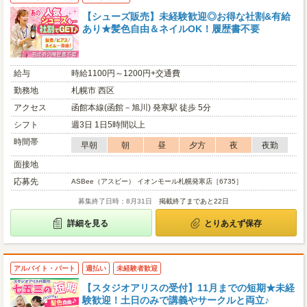
【シューズ販売】未経験歓迎◎お得な社割&有給
あり★髪色自由＆ネイルOK！履歴書不要
給与
時給1100円～1200円+交通費
勤務地
札幌市 西区
アクセス
函館本線(函館－旭川) 発寒駅 徒歩 5分
シフト
週3日 1日5時間以上
時間帯
早朝
朝
昼
夕方
夜
夜勤
面接地
応募先
ASBee（アスビー） イオンモール札幌発寒店［6735］
募集終了日時：8月31日
掲載終了まであと22日
詳細を見る
とりあえず保存
アルバイト・パート
週払い
未経験者歓迎
【スタジオアリスの受付】11月までの短期★未経
験歓迎！土日のみで講義やサークルと両立♪