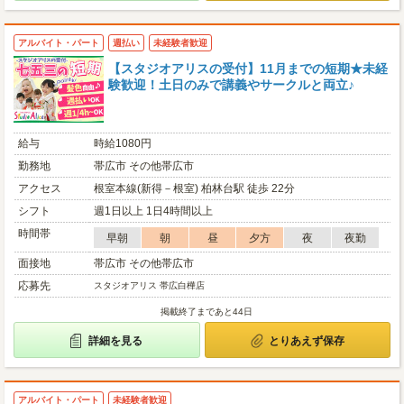
アルバイト・パート
週払い
未経験者歓迎
【スタジオアリスの受付】11月までの短期★未経
験歓迎！土日のみで講義やサークルと両立♪
給与
時給1080円
勤務地
帯広市 その他帯広市
アクセス
根室本線(新得－根室) 柏林台駅 徒歩 22分
シフト
週1日以上 1日4時間以上
時間帯
早朝
朝
昼
夕方
夜
夜勤
面接地
帯広市 その他帯広市
応募先
スタジオアリス 帯広白樺店
掲載終了まであと44日
詳細を見る
とりあえず保存
アルバイト・パート
未経験者歓迎