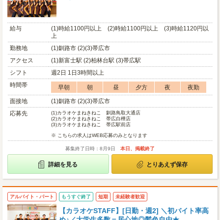
給与
(1)時給1100円以上 (2)時給1100円以上 (3)時給1120円以
上
勤務地
(1)釧路市 (2)(3)帯広市
アクセス
(1)新富士駅 (2)柏林台駅 (3)帯広駅
シフト
週2日 1日3時間以上
時間帯
早朝
朝
昼
夕方
夜
夜勤
面接地
(1)釧路市 (2)(3)帯広市
応募先
(1)
カラオケまねきねこ 釧路鳥取大通店
(2)
カラオケまねきねこ 帯広白樺店
(3)
カラオケまねきねこ 帯広駅前店
※ こちらの求人はWEB応募のみとなります
募集終了日時：8月9日
本日、掲載終了
詳細を見る
とりあえず保存
アルバイト・パート
もうすぐ終了
短期
未経験者歓迎
【カラオケSTAFF】[日勤・週2] ＼初バイト率高
め♪／大学生多数＝居心地◎髪色自由★