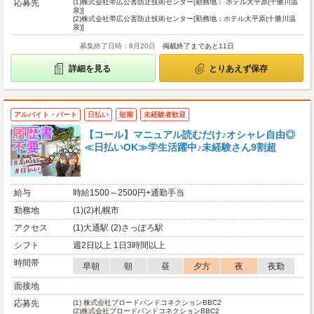
応募先
(1)
株式会社帯広公害防止技術センター[勤務地： ホテル大平原(十勝川温
泉)]
(2)
株式会社帯広公害防止技術センター[勤務地：ホテル大平原(十勝川温
泉)]
募集終了日時：8月20日
掲載終了まであと11日
詳細を見る
とりあえず保存
アルバイト・パート
日払い
短期
未経験者歓迎
【コール】マニュアル読むだけ♪オシャレ自由◎
≪日払いOK≫学生活躍中♪未経験さん9割超
給与
時給1500～2500円+通勤手当
勤務地
(1)(2)札幌市
アクセス
(1)大通駅 (2)さっぽろ駅
シフト
週2日以上 1日3時間以上
時間帯
早朝
朝
昼
夕方
夜
夜勤
面接地
応募先
(1)
株式会社ブロードバンドコネクションBBC2
(2)
株式会社ブロードバンドコネクションBBC2