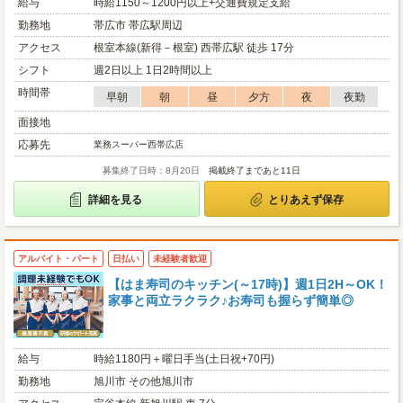
給与
時給1150～1200円以上+交通費規定支給
勤務地
帯広市 帯広駅周辺
アクセス
根室本線(新得－根室) 西帯広駅 徒歩 17分
シフト
週2日以上 1日2時間以上
時間帯
早朝
朝
昼
夕方
夜
夜勤
面接地
応募先
業務スーパー西帯広店
募集終了日時：8月20日
掲載終了まであと11日
詳細を見る
とりあえず保存
アルバイト・パート
日払い
未経験者歓迎
【はま寿司のキッチン(～17時)】週1日2H～OK！
家事と両立ラクラク♪お寿司も握らず簡単◎
給与
時給1180円＋曜日手当(土日祝+70円)
勤務地
旭川市 その他旭川市