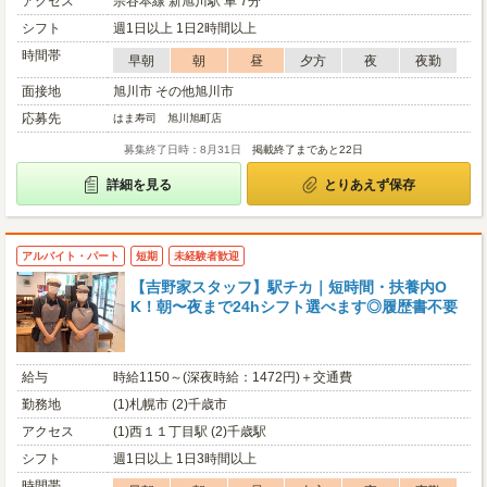
アクセス
宗谷本線 新旭川駅 車 7分
シフト
週1日以上 1日2時間以上
時間帯
早朝
朝
昼
夕方
夜
夜勤
面接地
旭川市 その他旭川市
応募先
はま寿司 旭川旭町店
募集終了日時：8月31日
掲載終了まであと22日
詳細を見る
とりあえず保存
アルバイト・パート
短期
未経験者歓迎
【吉野家スタッフ】駅チカ｜短時間・扶養内O
K！朝〜夜まで24hシフト選べます◎履歴書不要
給与
時給1150～(深夜時給：1472円)＋交通費
勤務地
(1)札幌市 (2)千歳市
アクセス
(1)西１１丁目駅 (2)千歳駅
シフト
週1日以上 1日3時間以上
時間帯