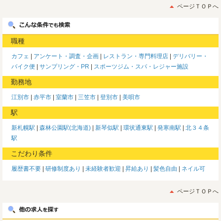
ページＴＯＰへ
職種
カフェ
アンケート・調査・企画
レストラン・専門料理店
デリバリー・
バイク便
サンプリング・PR
スポーツジム・スパ・レジャー施設
勤務地
江別市
赤平市
室蘭市
三笠市
登別市
美唄市
駅
新札幌駅
森林公園駅(北海道)
新琴似駅
環状通東駅
発寒南駅
北３４条
駅
こだわり条件
履歴書不要
研修制度あり
未経験者歓迎
昇給あり
髪色自由
ネイル可
ページＴＯＰへ