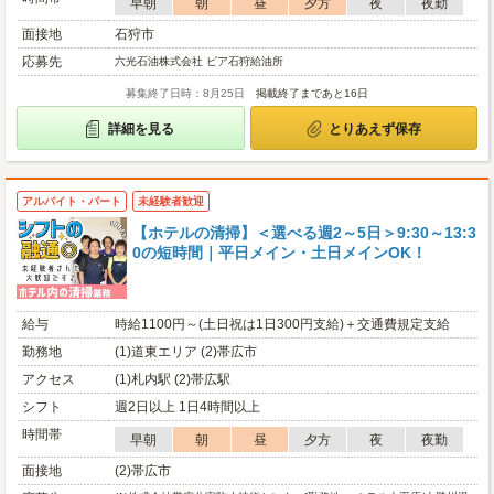
早朝
朝
昼
夕方
夜
夜勤
面接地
石狩市
応募先
六光石油株式会社 ピア石狩給油所
募集終了日時：8月25日
掲載終了まであと16日
詳細を見る
とりあえず保存
アルバイト・パート
未経験者歓迎
【ホテルの清掃】＜選べる週2～5日＞9:30～13:3
0の短時間｜平日メイン・土日メインOK！
給与
時給1100円～(土日祝は1日300円支給)＋交通費規定支給
勤務地
(1)道東エリア (2)帯広市
アクセス
(1)札内駅 (2)帯広駅
シフト
週2日以上 1日4時間以上
時間帯
早朝
朝
昼
夕方
夜
夜勤
面接地
(2)帯広市