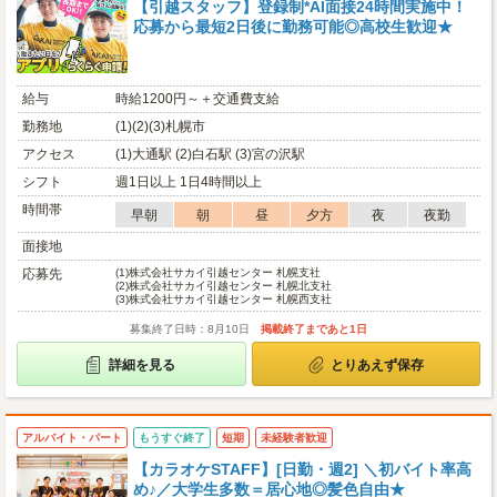
【引越スタッフ】登録制*AI面接24時間実施中！
応募から最短2日後に勤務可能◎高校生歓迎★
給与
時給1200円～＋交通費支給
勤務地
(1)(2)(3)札幌市
アクセス
(1)大通駅 (2)白石駅 (3)宮の沢駅
シフト
週1日以上 1日4時間以上
時間帯
早朝
朝
昼
夕方
夜
夜勤
面接地
応募先
(1)
株式会社サカイ引越センター 札幌支社
(2)
株式会社サカイ引越センター 札幌北支社
(3)
株式会社サカイ引越センター 札幌西支社
募集終了日時：8月10日
掲載終了まであと1日
詳細を見る
とりあえず保存
アルバイト・パート
もうすぐ終了
短期
未経験者歓迎
【カラオケSTAFF】[日勤・週2] ＼初バイト率高
め♪／大学生多数＝居心地◎髪色自由★