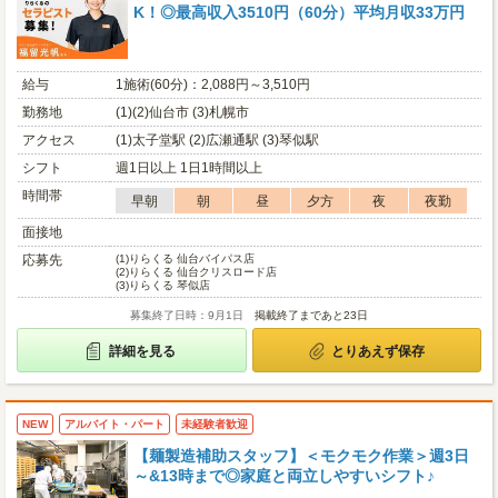
K！◎最高収入3510円（60分）平均月収33万円
給与
1施術(60分)：2,088円～3,510円
勤務地
(1)(2)仙台市 (3)札幌市
アクセス
(1)太子堂駅 (2)広瀬通駅 (3)琴似駅
シフト
週1日以上 1日1時間以上
時間帯
早朝
朝
昼
夕方
夜
夜勤
面接地
応募先
(1)
りらくる 仙台バイパス店
(2)
りらくる 仙台クリスロード店
(3)
りらくる 琴似店
募集終了日時：9月1日
掲載終了まであと23日
詳細を見る
とりあえず保存
NEW
アルバイト・パート
未経験者歓迎
【麺製造補助スタッフ】＜モクモク作業＞週3日
～&13時まで◎家庭と両立しやすいシフト♪