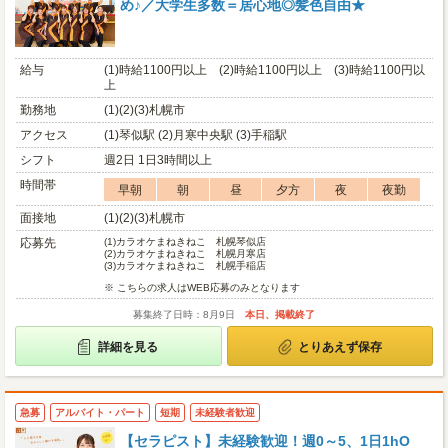
め♪／大学生多数＝居心地◎髪色自由★
給与
(1)時給1100円以上 (2)時給1100円以上 (3)時給1100円以
上
勤務地
(1)(2)(3)札幌市
アクセス
(1)琴似駅 (2)月寒中央駅 (3)手稲駅
シフト
週2日 1日3時間以上
時間帯
早朝
朝
昼
夕方
夜
夜勤
面接地
(1)(2)(3)札幌市
応募先
(1)
カラオケまねきねこ 札幌琴似店
(2)
カラオケまねきねこ 札幌月寒店
(3)
カラオケまねきねこ 札幌手稲店
※ こちらの求人はWEB応募のみとなります
募集終了日時：8月9日
本日、掲載終了
詳細を見る
とりあえず保存
急募
アルバイト・パート
短期
未経験者歓迎
【セラピスト】未経験歓迎！週0～5、1日1hO