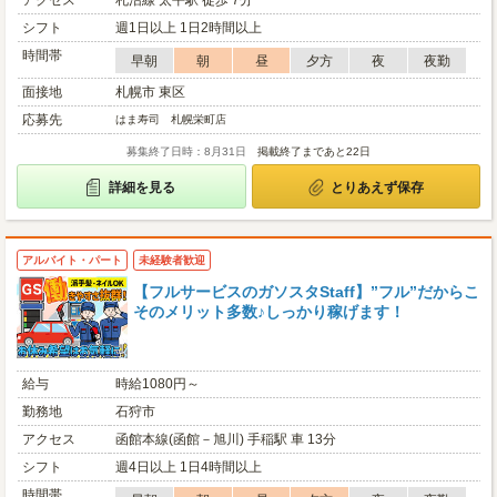
アクセス
札沼線 太平駅 徒歩 7分
シフト
週1日以上 1日2時間以上
時間帯
早朝
朝
昼
夕方
夜
夜勤
面接地
札幌市 東区
応募先
はま寿司 札幌栄町店
募集終了日時：8月31日
掲載終了まであと22日
詳細を見る
とりあえず保存
アルバイト・パート
未経験者歓迎
【フルサービスのガソスタStaff】”フル”だからこ
そのメリット多数♪しっかり稼げます！
給与
時給1080円～
勤務地
石狩市
アクセス
函館本線(函館－旭川) 手稲駅 車 13分
シフト
週4日以上 1日4時間以上
時間帯