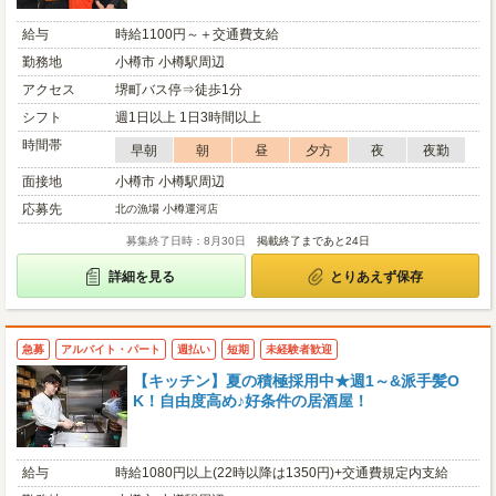
給与
時給1100円～＋交通費支給
勤務地
小樽市 小樽駅周辺
アクセス
堺町バス停⇒徒歩1分
シフト
週1日以上 1日3時間以上
時間帯
早朝
朝
昼
夕方
夜
夜勤
面接地
小樽市 小樽駅周辺
応募先
北の漁場 小樽運河店
募集終了日時：8月30日
掲載終了まであと24日
詳細を見る
とりあえず保存
急募
アルバイト・パート
週払い
短期
未経験者歓迎
【キッチン】夏の積極採用中★週1～&派手髪O
K！自由度高め♪好条件の居酒屋！
給与
時給1080円以上(22時以降は1350円)+交通費規定内支給