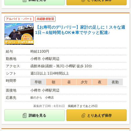
アルバイト・パート
未経験者歓迎
【お寿司のデリバリー】家計の足しに！スキな週
1日～&短時間もOK★車でサクッと配達♪
給与
時給1100円
勤務地
小樽市 小樽駅周辺
アクセス
函館本線(函館－旭川) 小樽駅 徒歩 10分
シフト
週1日以上 1日4時間以上
時間帯
早朝
朝
昼
夕方
夜
夜勤
面接地
小樽市 小樽駅周辺
応募先
銀のさら 小樽店
募集終了日時：8月31日
掲載終了まであと25日
詳細を見る
とりあえず保存