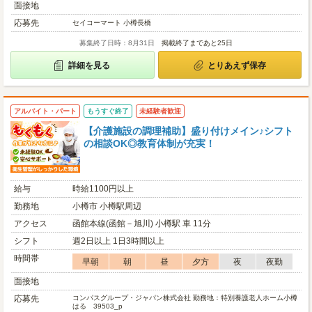
面接地
応募先
セイコーマート 小樽長橋
募集終了日時：8月31日
掲載終了まであと25日
詳細を見る
とりあえず保存
アルバイト・パート
もうすぐ終了
未経験者歓迎
【介護施設の調理補助】盛り付けメイン♪シフト
の相談OK◎教育体制が充実！
給与
時給1100円以上
勤務地
小樽市 小樽駅周辺
アクセス
函館本線(函館－旭川) 小樽駅 車 11分
シフト
週2日以上 1日3時間以上
時間帯
早朝
朝
昼
夕方
夜
夜勤
面接地
応募先
コンパスグループ・ジャパン株式会社 勤務地：特別養護老人ホーム小樽
はる 39503_p