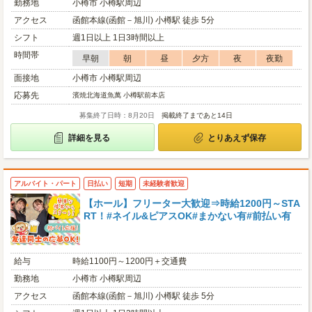
勤務地
小樽市 小樽駅周辺
アクセス
函館本線(函館－旭川) 小樽駅 徒歩 5分
シフト
週1日以上 1日3時間以上
時間帯
早朝
朝
昼
夕方
夜
夜勤
面接地
小樽市 小樽駅周辺
応募先
濱焼北海道魚萬 小樽駅前本店
募集終了日時：8月20日
掲載終了まであと14日
詳細を見る
とりあえず保存
アルバイト・パート
日払い
短期
未経験者歓迎
【ホール】フリーター大歓迎⇒時給1200円～STA
RT！#ネイル&ピアスOK#まかない有#前払い有
給与
時給1100円～1200円＋交通費
勤務地
小樽市 小樽駅周辺
アクセス
函館本線(函館－旭川) 小樽駅 徒歩 5分