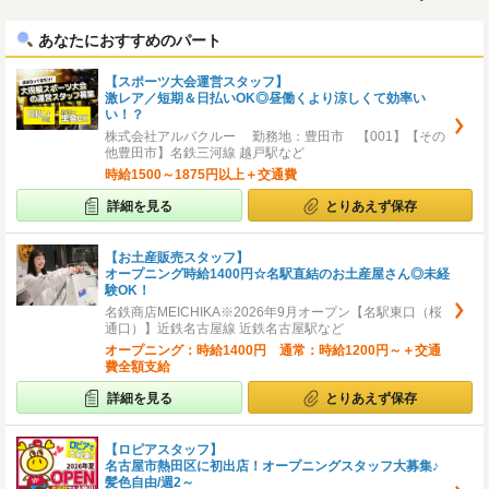
へ
へ
あなたにおすすめのパート
【スポーツ大会運営スタッフ】
激レア／短期＆日払いOK◎昼働くより涼しくて効率い
い！？
株式会社アルバクルー 勤務地：豊田市 【001】【その
他豊田市】名鉄三河線 越戸駅など
時給1500～1875円以上＋交通費
詳細を見る
とりあえず保存
【お土産販売スタッフ】
オープニング時給1400円☆名駅直結のお土産屋さん◎未経
験OK！
名鉄商店MEICHIKA※2026年9月オープン【名駅東口（桜
通口）】近鉄名古屋線 近鉄名古屋駅など
オープニング：時給1400円 通常：時給1200円～＋交通
費全額支給
詳細を見る
とりあえず保存
【ロピアスタッフ】
名古屋市熱田区に初出店！オープニングスタッフ大募集♪
髪色自由/週2～