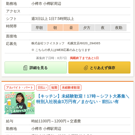
勤務地
小樽市 小樽駅周辺
アクセス
シフト
週3日以上 1日7.5時間以上
時間帯
早朝
朝
昼
夕方
夜
夜勤
面接地
応募先
株式会社ツクイスタッフ 札幌支店/6020_294065
※ こちらの求人はWEB応募のみとなります
募集終了日時：8月7日
掲載終了まであと1日
詳細を見る
とりあえず保存
アルバイト・パート
日払い
短期
未経験者歓迎
【キッチン】未経験歓迎！17時～シフト大募集＼
特別入社祝金3万円有／まかない・前払い有
給与
時給1100円～1200円＋交通費
勤務地
小樽市 小樽駅周辺