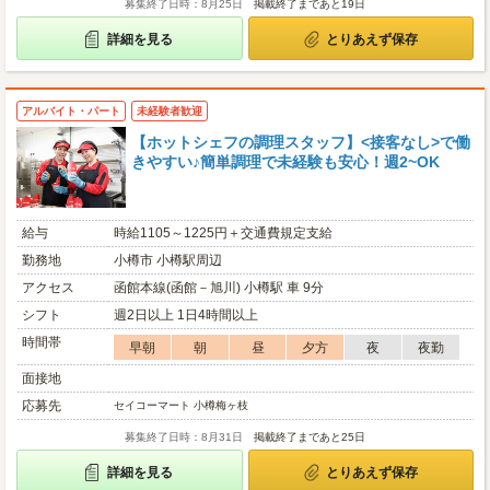
募集終了日時：8月25日
掲載終了まであと19日
詳細を見る
とりあえず保存
アルバイト・パート
未経験者歓迎
【ホットシェフの調理スタッフ】<接客なし>で働
きやすい♪簡単調理で未経験も安心！週2~OK
給与
時給1105～1225円＋交通費規定支給
勤務地
小樽市 小樽駅周辺
アクセス
函館本線(函館－旭川) 小樽駅 車 9分
シフト
週2日以上 1日4時間以上
時間帯
早朝
朝
昼
夕方
夜
夜勤
面接地
応募先
セイコーマート 小樽梅ヶ枝
募集終了日時：8月31日
掲載終了まであと25日
詳細を見る
とりあえず保存