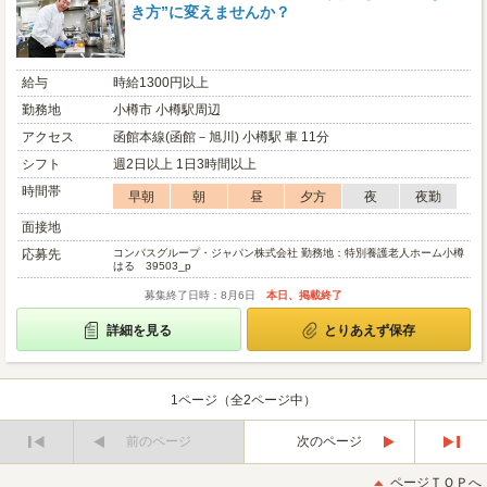
き方”に変えませんか？
給与
時給1300円以上
勤務地
小樽市 小樽駅周辺
アクセス
函館本線(函館－旭川) 小樽駅 車 11分
シフト
週2日以上 1日3時間以上
時間帯
早朝
朝
昼
夕方
夜
夜勤
面接地
応募先
コンパスグループ・ジャパン株式会社 勤務地：特別養護老人ホーム小樽
はる 39503_p
募集終了日時：8月6日
本日、掲載終了
詳細を見る
とりあえず保存
1ページ（全2ページ中）
前のページ
次のページ
最
最
初
後
ページＴＯＰへ