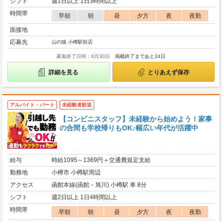
シフト
週1日以上 1日3時間以上
時間帯
早朝
朝
昼
夕方
夜
夜勤
面接地
応募先
山の猿 小樽駅前店
募集終了日時：8月30日
掲載終了まであと24日
詳細を見る
とりあえず保存
アルバイト・パート
未経験者歓迎
【コンビニスタッフ】未経験から始めよう！家事
の合間も学校帰りもOK♪幅広い年代が活躍中
給与
時給1095～1369円＋交通費規定支給
勤務地
小樽市 小樽駅周辺
アクセス
函館本線(函館－旭川) 小樽駅 車 8分
シフト
週2日以上 1日4時間以上
時間帯
早朝
朝
昼
夕方
夜
夜勤