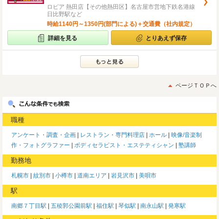
ロピア 熱田店【その他熱田区】名古屋市営地下鉄名港線
日比野駅など
時給1140円～1350円(部門による)＋交通費（社内規定）
詳細を見る
とりあえず保存
ページＴＯＰへ
職種
アンケート・調査・企画
レストラン・専門料理店
ホール
映像/音楽制
作・フォトグラファー
ボディセラピスト・エステティシャン
塾講師
勤務地
札幌市
紋別市
小樽市
道南エリア
岩見沢市
美唄市
駅
南郷７丁目駅
五稜郭公園前駅
福住駅
琴似駅
南永山駅
発寒駅