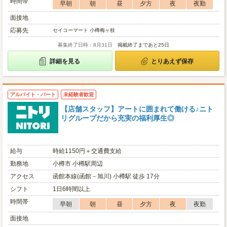
時間帯
早朝
朝
昼
夕方
夜
夜勤
面接地
応募先
セイコーマート 小樽梅ヶ枝
募集終了日時：8月31日
掲載終了まであと25日
詳細を見る
とりあえず保存
アルバイト・パート
未経験者歓迎
【店舗スタッフ】アートに囲まれて働ける♪ニト
リグループだから充実の福利厚生◎
給与
時給1150円＋交通費支給
勤務地
小樽市 小樽駅周辺
アクセス
函館本線(函館－旭川) 小樽駅 徒歩 17分
シフト
1日6時間以上
時間帯
早朝
朝
昼
夕方
夜
夜勤
面接地