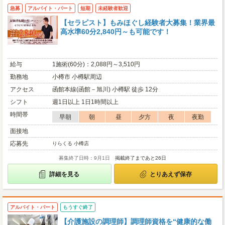
急募
アルバイト・パート
短期
未経験者歓迎
【セラピスト】もみほぐし経験者大募集！業界最
高水準60分2,840円～も可能です！
給与
1施術(60分)：2,088円～3,510円
勤務地
小樽市 小樽駅周辺
アクセス
函館本線(函館－旭川) 小樽駅 徒歩 12分
シフト
週1日以上 1日1時間以上
時間帯
早朝
朝
昼
夕方
夜
夜勤
面接地
応募先
りらくる 小樽店
募集終了日時：9月1日
掲載終了まであと26日
詳細を見る
とりあえず保存
アルバイト・パート
もうすぐ終了
【介護施設の調理師】調理師資格を“健康的な働