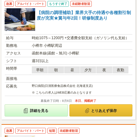
急募
アルバイト・パート
もうすぐ終了
未経験者歓迎
【病院の調理補助】業界大手の待遇や各種割引制
度が充実★賞与年2回！研修制度あり
給与
時給1075～1200円 +交通費全額支給（ガソリン代も支給）
勤務地
小樽市 小樽駅周辺
アクセス
函館本線(函館－旭川) 小樽駅
シフト
週3日以上
時間帯
早朝
朝
昼
夕方
夜
夜勤
面接地
応募先
野口病院(日清医療食品株式会社 北海道支店)
※ こちらの求人はWEB応募のみとなります
募集終了日時：8月6日
本日、掲載終了
詳細を見る
とりあえず保存
急募
アルバイト・パート
短期
未経験者歓迎