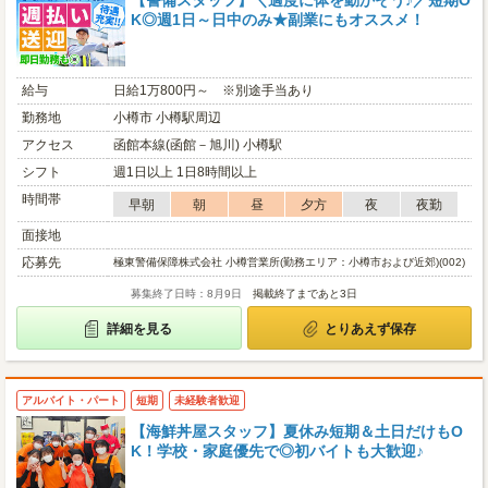
【警備スタッフ】＼適度に体を動かそう♪／短期O
K◎週1日～日中のみ★副業にもオススメ！
給与
日給1万800円～ ※別途手当あり
勤務地
小樽市 小樽駅周辺
アクセス
函館本線(函館－旭川) 小樽駅
シフト
週1日以上 1日8時間以上
時間帯
早朝
朝
昼
夕方
夜
夜勤
面接地
応募先
極東警備保障株式会社 小樽営業所(勤務エリア：小樽市および近郊)(002)
募集終了日時：8月9日
掲載終了まであと3日
詳細を見る
とりあえず保存
アルバイト・パート
短期
未経験者歓迎
【海鮮丼屋スタッフ】夏休み短期＆土日だけもO
K！学校・家庭優先で◎初バイトも大歓迎♪