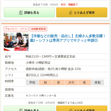
募集終了日時：8月6日
本日、掲載終了
詳細を見る
とりあえず保存
アルバイト・パート
未経験者歓迎
【洋服などの販売・品出し】主婦さん多数活躍！
週2～シフトは専用アプリでサクッと申請◎
給与
時給1110～1340円＋交通費規定支給
勤務地
小樽市 小樽駅周辺
アクセス
函館本線(函館－旭川) 南小樽駅 徒歩 12分
シフト
週2日以上 1日4時間以上
時間帯
早朝
朝
昼
夕方
夜
夜勤
面接地
応募先
オフハウス 小樽インター店
募集終了日時：8月30日
掲載終了まであと24日
詳細を見る
とりあえず保存