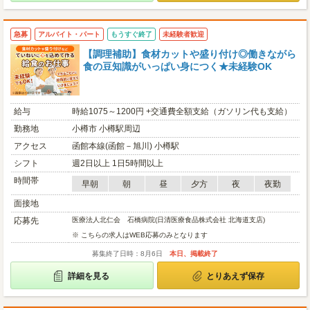
急募
アルバイト・パート
もうすぐ終了
未経験者歓迎
【調理補助】食材カットや盛り付け◎働きながら
食の豆知識がいっぱい身につく★未経験OK
給与
時給1075～1200円 +交通費全額支給（ガソリン代も支給）
勤務地
小樽市 小樽駅周辺
アクセス
函館本線(函館－旭川) 小樽駅
シフト
週2日以上 1日5時間以上
時間帯
早朝
朝
昼
夕方
夜
夜勤
面接地
応募先
医療法人北仁会 石橋病院(日清医療食品株式会社 北海道支店)
※ こちらの求人はWEB応募のみとなります
募集終了日時：8月6日
本日、掲載終了
詳細を見る
とりあえず保存