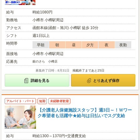
給与
時給1080円
勤務地
小樽市 小樽駅周辺
アクセス
函館本線(函館－旭川) 小樽駅 徒歩 10分
シフト
週1日以上
時間帯
早朝
朝
昼
夕方
夜
夜勤
面接地
小樽市 小樽駅周辺
応募先
銀のさら 小樽店
募集終了日時：8月31日
掲載終了まであと25日
詳細を見る
とりあえず保存
アルバイト・パート
短期
未経験者歓迎
【介護老人保健施設スタッフ】週3日～！Ｗワー
ク希望者も活躍中★給与は日払いでスグ支給
給与
時給1300～1370円+交通費支給