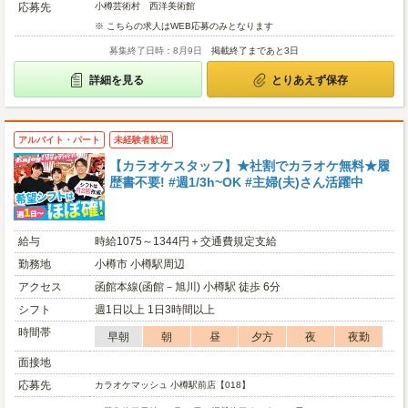
応募先
小樽芸術村 西洋美術館
※ こちらの求人はWEB応募のみとなります
募集終了日時：8月9日
掲載終了まであと3日
詳細を見る
とりあえず保存
アルバイト・パート
未経験者歓迎
【カラオケスタッフ】★社割でカラオケ無料★履
歴書不要! #週1/3h~OK #主婦(夫)さん活躍中
給与
時給1075～1344円＋交通費規定支給
勤務地
小樽市 小樽駅周辺
アクセス
函館本線(函館－旭川) 小樽駅 徒歩 6分
シフト
週1日以上 1日3時間以上
時間帯
早朝
朝
昼
夕方
夜
夜勤
面接地
応募先
カラオケマッシュ 小樽駅前店【018】