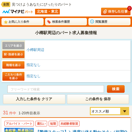
見つけようあなたにぴったりのパート
0
北海道・東北
お気に入り条件
検索条件履歴
閲覧履歴
小樽駅周辺のパート求人募集情報
小樽駅周辺
指定なし
指定なし
入力した条件を クリア
この条件を 保存
31
件中
1-20件目表示
アルバイト・パート
週払い
短期
未経験者歓迎