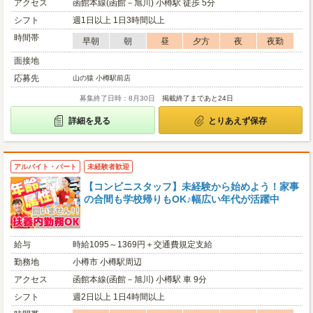
アクセス
函館本線(函館－旭川) 小樽駅 徒歩 5分
シフト
週1日以上 1日3時間以上
時間帯
早朝
朝
昼
夕方
夜
夜勤
面接地
応募先
山の猿 小樽駅前店
募集終了日時：8月30日
掲載終了まであと24日
詳細を見る
とりあえず保存
アルバイト・パート
未経験者歓迎
【コンビニスタッフ】未経験から始めよう！家事
の合間も学校帰りもOK♪幅広い年代が活躍中
給与
時給1095～1369円＋交通費規定支給
勤務地
小樽市 小樽駅周辺
アクセス
函館本線(函館－旭川) 小樽駅 車 9分
シフト
週2日以上 1日4時間以上