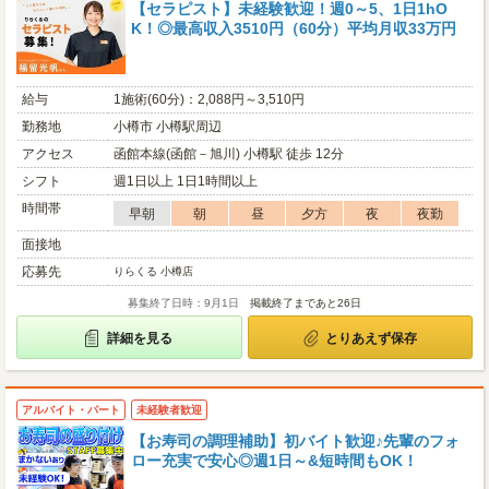
【セラピスト】未経験歓迎！週0～5、1日1hO
K！◎最高収入3510円（60分）平均月収33万円
給与
1施術(60分)：2,088円～3,510円
勤務地
小樽市 小樽駅周辺
アクセス
函館本線(函館－旭川) 小樽駅 徒歩 12分
シフト
週1日以上 1日1時間以上
時間帯
早朝
朝
昼
夕方
夜
夜勤
面接地
応募先
りらくる 小樽店
募集終了日時：9月1日
掲載終了まであと26日
詳細を見る
とりあえず保存
アルバイト・パート
未経験者歓迎
【お寿司の調理補助】初バイト歓迎♪先輩のフォ
ロー充実で安心◎週1日～&短時間もOK！