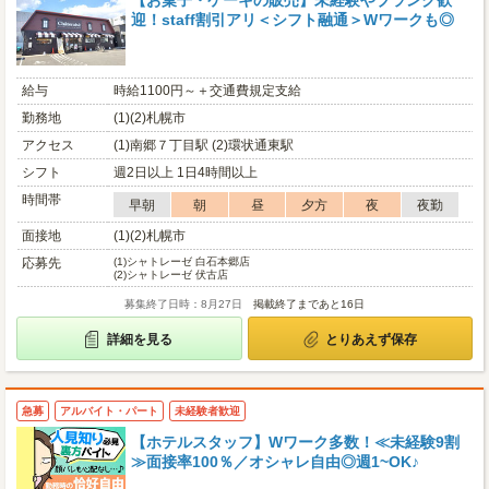
【お菓子・ケーキの販売】未経験やブランク歓
迎！staff割引アリ＜シフト融通＞Wワークも◎
給与
時給1100円～＋交通費規定支給
勤務地
(1)(2)札幌市
アクセス
(1)南郷７丁目駅 (2)環状通東駅
シフト
週2日以上 1日4時間以上
時間帯
早朝
朝
昼
夕方
夜
夜勤
面接地
(1)(2)札幌市
応募先
(1)
シャトレーゼ 白石本郷店
(2)
シャトレーゼ 伏古店
募集終了日時：8月27日
掲載終了まであと16日
詳細を見る
とりあえず保存
急募
アルバイト・パート
未経験者歓迎
【ホテルスタッフ】Wワーク多数！≪未経験9割
≫面接率100％／オシャレ自由◎週1~OK♪