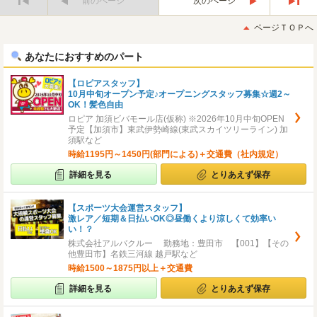
前のページ
次のページ
最
最
初
後
ページＴＯＰへ
へ
へ
あなたにおすすめのパート
【ロピアスタッフ】
10月中旬オープン予定♪オープニングスタッフ募集☆週2～
OK！髪色自由
ロピア 加須ビバモール店(仮称) ※2026年10月中旬OPEN
予定【加須市】東武伊勢崎線(東武スカイツリーライン) 加
須駅など
時給1195円～1450円(部門による)＋交通費（社内規定）
詳細を見る
とりあえず保存
【スポーツ大会運営スタッフ】
激レア／短期＆日払いOK◎昼働くより涼しくて効率い
い！？
株式会社アルバクルー 勤務地：豊田市 【001】【その
他豊田市】名鉄三河線 越戸駅など
時給1500～1875円以上＋交通費
詳細を見る
とりあえず保存