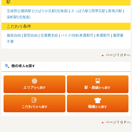
駅
五稜郭公園前駅
ひばりが丘駅(北海道)
さっぽろ駅
西帯広駅
新旭川駅
栄町駅(北海道)
こだわり条件
服装自由
髪型自由
交通費支給
バイク/自転車通勤可
車通勤可
履歴書
不要
ページＴＯＰへ
エリア
駅・路線
から探す
から探す
こだわり
職種
から探す
から探す
ページＴＯＰへ