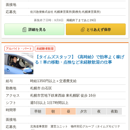
面接地
応募先
佐川急便株式会社 札幌東営業所(勤務先:札幌東営業所)
募集終了日時：9月9日
掲載終了まであと29日
詳細を見る
とりあえず保存
アルバイト・パート
未経験者歓迎
【タイムズスタッフ】《高時給》で効率よく稼げ
る！車の移動・点検など未経験歓迎の仕事
給与
時給1350円以上＋交通費支給
勤務地
札幌市 白石区
アクセス
札幌市営地下鉄東西線 東札幌駅 徒歩 16分
シフト
週5日以上 1日7時間以上
時間帯
早朝
朝
昼
夕方
夜
夜勤
面接地
応募先
北海道事業部 運営ユニット 物件対応グループ（タイムズモビリテ
ィ）