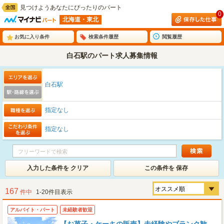
見つけようあなたにぴったりのパート
0
北海道・東北
お気に入り条件
検索条件履歴
閲覧履歴
白石駅のパート求人募集情報
白石駅
指定なし
指定なし
入力した条件を クリア
この条件を 保存
167
件中
1-20件目表示
アルバイト・パート
未経験者歓迎