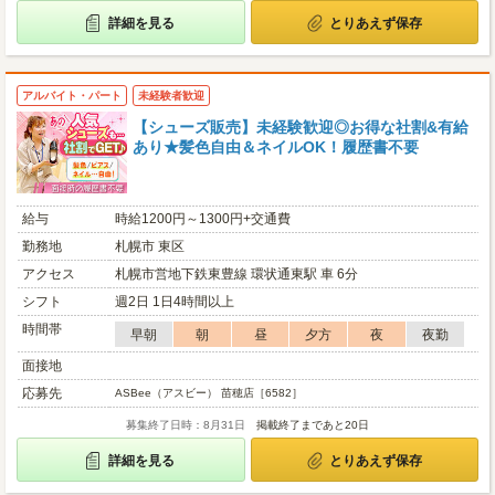
詳細を見る
とりあえず保存
アルバイト・パート
未経験者歓迎
【シューズ販売】未経験歓迎◎お得な社割&有給
あり★髪色自由＆ネイルOK！履歴書不要
給与
時給1200円～1300円+交通費
勤務地
札幌市 東区
アクセス
札幌市営地下鉄東豊線 環状通東駅 車 6分
シフト
週2日 1日4時間以上
時間帯
早朝
朝
昼
夕方
夜
夜勤
面接地
応募先
ASBee（アスビー） 苗穂店［6582］
募集終了日時：8月31日
掲載終了まであと20日
詳細を見る
とりあえず保存