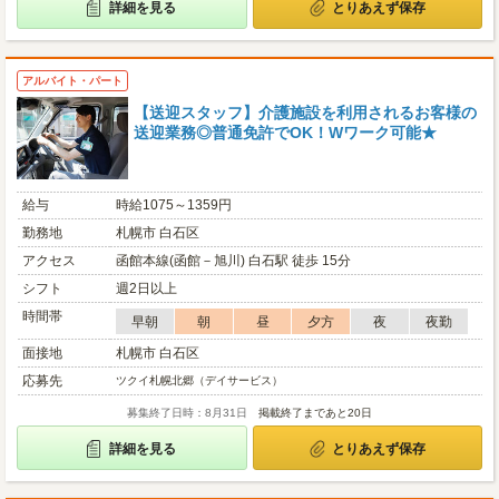
詳細を見る
とりあえず保存
アルバイト・パート
【送迎スタッフ】介護施設を利用されるお客様の
送迎業務◎普通免許でOK！Wワーク可能★
給与
時給1075～1359円
勤務地
札幌市 白石区
アクセス
函館本線(函館－旭川) 白石駅 徒歩 15分
シフト
週2日以上
時間帯
早朝
朝
昼
夕方
夜
夜勤
面接地
札幌市 白石区
応募先
ツクイ札幌北郷（デイサービス）
募集終了日時：8月31日
掲載終了まであと20日
詳細を見る
とりあえず保存