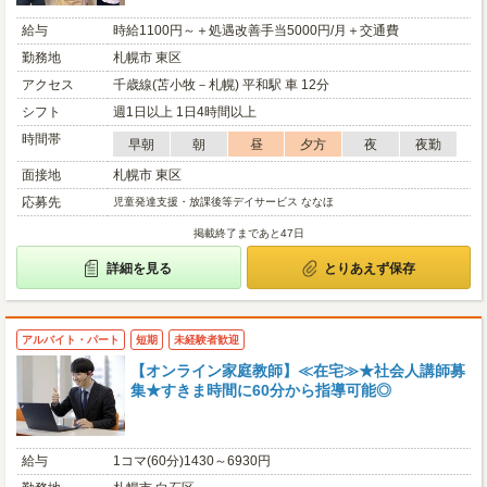
給与
時給1100円～＋処遇改善手当5000円/月＋交通費
勤務地
札幌市 東区
アクセス
千歳線(苫小牧－札幌) 平和駅 車 12分
シフト
週1日以上 1日4時間以上
時間帯
早朝
朝
昼
夕方
夜
夜勤
面接地
札幌市 東区
応募先
児童発達支援・放課後等デイサービス ななほ
掲載終了まであと47日
詳細を見る
とりあえず保存
アルバイト・パート
短期
未経験者歓迎
【オンライン家庭教師】≪在宅≫★社会人講師募
集★すきま時間に60分から指導可能◎
給与
1コマ(60分)1430～6930円