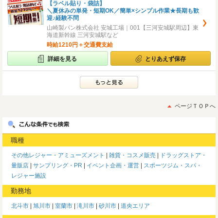
【ラベル貼り・袋詰】
＼夏休みの単発・短期OK／簡単×シンプル作業★長期も歓
迎♪経験不問
山崎製パン株式会社 安城工場｜001【三河安城駅周辺】東
海道新幹線 三河安城駅など
時給1210円＋交通費支給
詳細を見る
とりあえず保存
ページＴＯＰへ
職種
その他レジャー・アミューズメント
雑貨・コスメ販売
ドラッグストア・
量販店
サンプリング・PR
イベント企画・運営
スポーツジム・スパ・
レジャー施設
勤務地
北斗市
旭川市
室蘭市
滝川市
砂川市
道央エリア