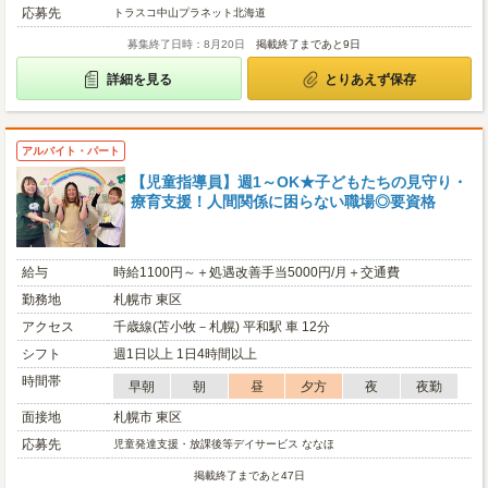
応募先
トラスコ中山プラネット北海道
募集終了日時：8月20日
掲載終了まであと9日
詳細を見る
とりあえず保存
アルバイト・パート
【児童指導員】週1～OK★子どもたちの見守り・
療育支援！人間関係に困らない職場◎要資格
給与
時給1100円～＋処遇改善手当5000円/月＋交通費
勤務地
札幌市 東区
アクセス
千歳線(苫小牧－札幌) 平和駅 車 12分
シフト
週1日以上 1日4時間以上
時間帯
早朝
朝
昼
夕方
夜
夜勤
面接地
札幌市 東区
応募先
児童発達支援・放課後等デイサービス ななほ
掲載終了まであと47日