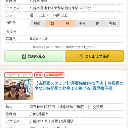
勤務地
札幌市 東区
アクセス
札幌市営地下鉄東豊線 新道東駅 車 10分
シフト
週1日以上 1日8時間以上
時間帯
早朝
朝
昼
夕方
夜
夜勤
面接地
応募先
株式会社 九蓮
募集終了日時：8月27日
掲載終了まであと16日
詳細を見る
とりあえず保存
アルバイト・パート
短期
未経験者歓迎
【吉野家スタッフ】深夜時給1472円★｜お客様の
少ない時間帯で効率よく稼げる♪履歴書不要
給与
深夜時給1472円～(通常時給1150円～)＋交通費
勤務地
(1)(2)札幌市
アクセス
(1)南郷１８丁目駅 (2)美園駅