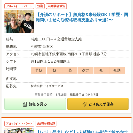
アルバイト・パート
短期
未経験者歓迎
【介護のサポート】無資格&未経験OK！学歴・国
籍問いません◎資格取得支援あり★週2〜
給与
時給1100円～＋交通費規定支給
勤務地
札幌市 白石区
アクセス
札幌市営地下鉄東西線 南郷１３丁目駅 徒歩 7分
シフト
週1日以上 1日2時間以上
時間帯
早朝
朝
昼
夕方
夜
夜勤
面接地
応募先
株式会社アイズサービス
募集終了日時：8月18日
掲載終了まであと7日
詳細を見る
とりあえず保存
アルバイト・パート
未経験者歓迎
【レジ・品出しなど】-未経験OK-身近で始めやす