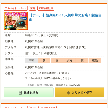
アルバイト・パート
短期
未経験者歓迎
【ホール】短期もOK！人気中華のお店！髪色自
由
給与
時給1075円以上＋交通費
勤務地
札幌市 白石区
アクセス
札幌市営地下鉄東西線 南郷１３丁目駅 徒歩 9分
シフト
週1日以上 1日2時間以上
時間帯
早朝
朝
昼
夕方
夜
夜勤
面接地
札幌市 白石区
応募先
バーミヤン 札幌白石本通店＜171589＞
※ こちらの求人はWEB応募のみとなります
募集終了日時：8月31日
掲載終了まであと20日
詳細を見る
とりあえず保存