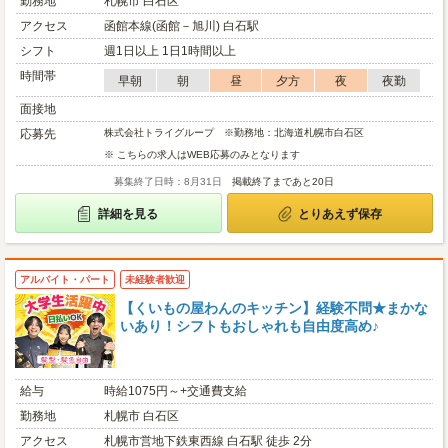
勤務地
札幌市 白石区
アクセス
函館本線(函館－旭川) 白石駅
シフト
週1日以上 1日1時間以上
時間帯
早朝
朝
昼
夕方
夜
夜勤
面接地
応募先
株式会社トライグループ ※勤務地：北海道札幌市白石区
※ こちらの求人はWEB応募のみとなります
募集終了日時：8月31日
掲載終了まであと20日
詳細を見る
とりあえず保存
アルバイト・パート
未経験者歓迎
【くいもの屋わんのキッチン】経験不問★まかな
いあり！シフトもおしゃれも自由度高め♪
給与
時給1075円～+交通費支給
勤務地
札幌市 白石区
アクセス
札幌市営地下鉄東西線 白石駅 徒歩 2分