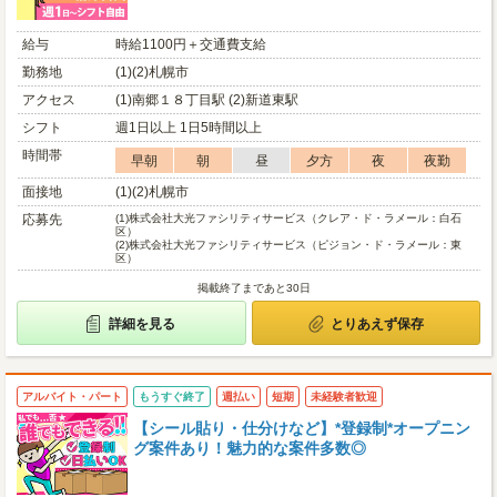
給与
時給1100円＋交通費支給
勤務地
(1)(2)札幌市
アクセス
(1)南郷１８丁目駅 (2)新道東駅
シフト
週1日以上 1日5時間以上
時間帯
早朝
朝
昼
夕方
夜
夜勤
面接地
(1)(2)札幌市
応募先
(1)
株式会社大光ファシリティサービス（クレア・ド・ラメール：白石
区）
(2)
株式会社大光ファシリティサービス（ピジョン・ド・ラメール：東
区）
掲載終了まであと30日
詳細を見る
とりあえず保存
アルバイト・パート
もうすぐ終了
週払い
短期
未経験者歓迎
【シール貼り・仕分けなど】*登録制*オープニン
グ案件あり！魅力的な案件多数◎