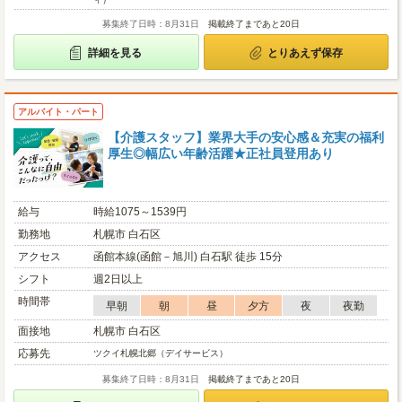
募集終了日時：8月31日
掲載終了まであと20日
詳細を見る
とりあえず保存
アルバイト・パート
【介護スタッフ】業界大手の安心感＆充実の福利
厚生◎幅広い年齢活躍★正社員登用あり
給与
時給1075～1539円
勤務地
札幌市 白石区
アクセス
函館本線(函館－旭川) 白石駅 徒歩 15分
シフト
週2日以上
時間帯
早朝
朝
昼
夕方
夜
夜勤
面接地
札幌市 白石区
応募先
ツクイ札幌北郷（デイサービス）
募集終了日時：8月31日
掲載終了まであと20日