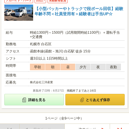
アルバイト・パート
日払い
未経験者歓迎
【小型パッカーやトラックで段ボール回収】経験
年齢不問＜社員登用有＞経験者は手当UP☆
給与
時給1300円～1500円（試用期間時給1100円）＋運転手当
+交通費
勤務地
札幌市 白石区
アクセス
函館本線(函館－旭川) 白石駅 徒歩 15分
シフト
週3日以上 1日5時間以上
時間帯
早朝
朝
昼
夕方
夜
夜勤
面接地
応募先
株式会社三洋産業
募集終了日時：8月27日
掲載終了まであと16日
詳細を見る
とりあえず保存
1ページ（全9ページ中）