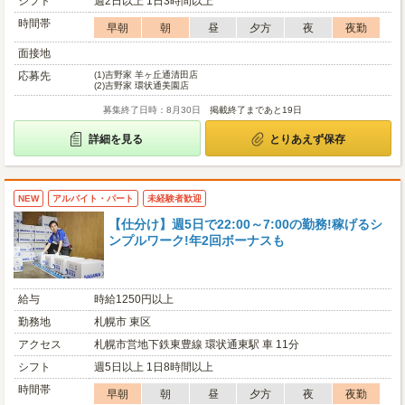
シフト
週2日以上 1日3時間以上
時間帯
早朝
朝
昼
夕方
夜
夜勤
面接地
応募先
(1)
吉野家 羊ヶ丘通清田店
(2)
吉野家 環状通美園店
募集終了日時：8月30日
掲載終了まであと19日
詳細を見る
とりあえず保存
NEW
アルバイト・パート
未経験者歓迎
【仕分け】週5日で22:00～7:00の勤務!稼げるシ
ンプルワーク!年2回ボーナスも
給与
時給1250円以上
勤務地
札幌市 東区
アクセス
札幌市営地下鉄東豊線 環状通東駅 車 11分
シフト
週5日以上 1日8時間以上
時間帯
早朝
朝
昼
夕方
夜
夜勤