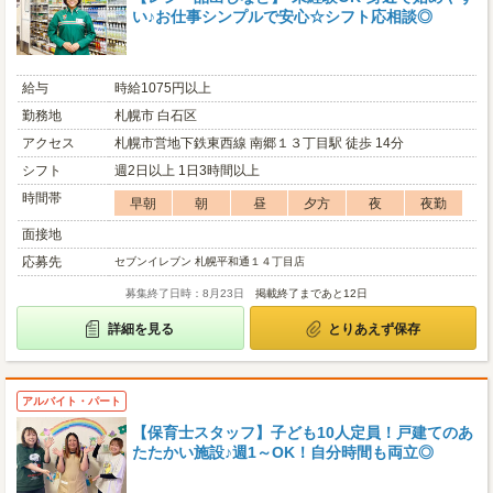
い♪お仕事シンプルで安心☆シフト応相談◎
給与
時給1075円以上
勤務地
札幌市 白石区
アクセス
札幌市営地下鉄東西線 南郷１３丁目駅 徒歩 14分
シフト
週2日以上 1日3時間以上
時間帯
早朝
朝
昼
夕方
夜
夜勤
面接地
応募先
セブンイレブン 札幌平和通１４丁目店
募集終了日時：8月23日
掲載終了まであと12日
詳細を見る
とりあえず保存
アルバイト・パート
【保育士スタッフ】子ども10人定員！戸建てのあ
たたかい施設♪週1～OK！自分時間も両立◎