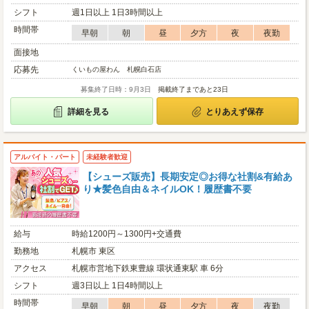
シフト
週1日以上 1日3時間以上
時間帯
早朝
朝
昼
夕方
夜
夜勤
面接地
応募先
くいもの屋わん 札幌白石店
募集終了日時：9月3日
掲載終了まであと23日
詳細を見る
とりあえず保存
アルバイト・パート
未経験者歓迎
【シューズ販売】長期安定◎お得な社割&有給あ
り★髪色自由＆ネイルOK！履歴書不要
給与
時給1200円～1300円+交通費
勤務地
札幌市 東区
アクセス
札幌市営地下鉄東豊線 環状通東駅 車 6分
シフト
週3日以上 1日4時間以上
時間帯
早朝
朝
昼
夕方
夜
夜勤