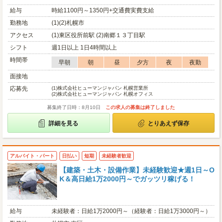
給与
時給1100円～1350円+交通費実費支給
勤務地
(1)(2)札幌市
アクセス
(1)東区役所前駅 (2)南郷１３丁目駅
シフト
週1日以上 1日4時間以上
時間帯
早朝
朝
昼
夕方
夜
夜勤
面接地
応募先
(1)
株式会社ヒューマンジャパン 札幌営業所
(2)
株式会社ヒューマンジャパン 札幌オフィス
募集終了日時：8月10日
この求人の募集は終了しました
詳細を見る
とりあえず保存
アルバイト・パート
日払い
短期
未経験者歓迎
【建築・土木・設備作業】未経験歓迎★週1日～O
K＆高日給1万2000円～でガッツリ稼げる！
給与
未経験者：日給1万2000円～（経験者：日給1万3000円～）