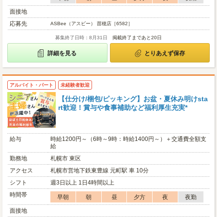
面接地
応募先
ASBee（アスビー） 苗穂店［6582］
募集終了日時：8月31日
掲載終了まであと20日
詳細を見る
とりあえず保存
アルバイト・パート
未経験者歓迎
【仕分け/梱包/ピッキング】お盆・夏休み明けsta
rt歓迎！賞与や食事補助など福利厚生充実*
給与
時給1200円～（6時～9時：時給1400円～）＋交通費全額支
給
勤務地
札幌市 東区
アクセス
札幌市営地下鉄東豊線 元町駅 車 10分
シフト
週3日以上 1日4時間以上
時間帯
早朝
朝
昼
夕方
夜
夜勤
面接地