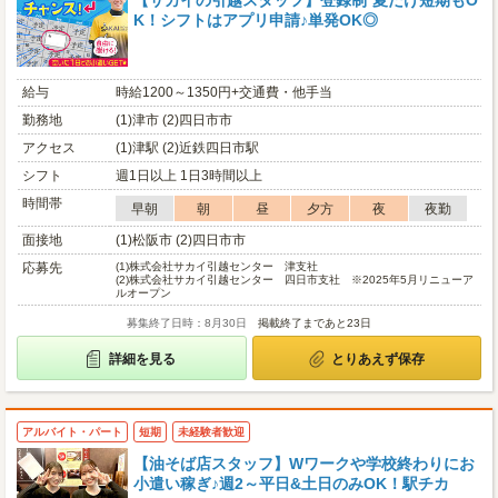
【サカイの引越スタッフ】登録制*夏だけ短期もO
K！シフトはアプリ申請♪単発OK◎
給与
時給1200～1350円+交通費・他手当
勤務地
(1)津市 (2)四日市市
アクセス
(1)津駅 (2)近鉄四日市駅
シフト
週1日以上 1日3時間以上
時間帯
早朝
朝
昼
夕方
夜
夜勤
面接地
(1)松阪市 (2)四日市市
応募先
(1)
株式会社サカイ引越センター 津支社
(2)
株式会社サカイ引越センター 四日市支社 ※2025年5月リニューア
ルオープン
募集終了日時：8月30日
掲載終了まであと23日
詳細を見る
とりあえず保存
アルバイト・パート
短期
未経験者歓迎
【油そば店スタッフ】Wワークや学校終わりにお
小遣い稼ぎ♪週2～平日&土日のみOK！駅チカ