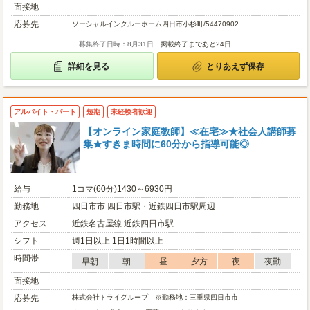
面接地
応募先
ソーシャルインクルーホーム四日市小杉町/54470902
募集終了日時：8月31日
掲載終了まであと24日
詳細を見る
とりあえず保存
アルバイト・パート
短期
未経験者歓迎
【オンライン家庭教師】≪在宅≫★社会人講師募
集★すきま時間に60分から指導可能◎
給与
1コマ(60分)1430～6930円
勤務地
四日市市 四日市駅・近鉄四日市駅周辺
アクセス
近鉄名古屋線 近鉄四日市駅
シフト
週1日以上 1日1時間以上
時間帯
早朝
朝
昼
夕方
夜
夜勤
面接地
応募先
株式会社トライグループ ※勤務地：三重県四日市市