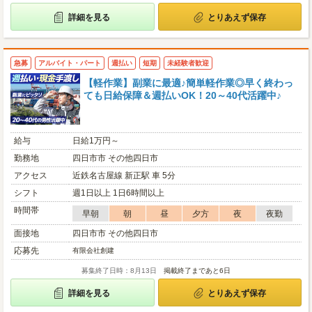
詳細を見る
とりあえず保存
急募
アルバイト・パート
週払い
短期
未経験者歓迎
【軽作業】副業に最適♪簡単軽作業◎早く終わっ
ても日給保障＆週払いOK！20～40代活躍中♪
給与
日給1万円～
勤務地
四日市市 その他四日市
アクセス
近鉄名古屋線 新正駅 車 5分
シフト
週1日以上 1日6時間以上
時間帯
早朝
朝
昼
夕方
夜
夜勤
面接地
四日市市 その他四日市
応募先
有限会社創建
募集終了日時：8月13日
掲載終了まであと6日
詳細を見る
とりあえず保存