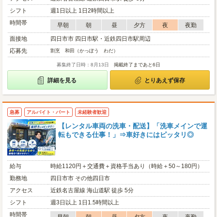
シフト
週1日以上 1日2時間以上
時間帯
早朝
朝
昼
夕方
夜
夜勤
面接地
四日市市 四日市駅・近鉄四日市駅周辺
応募先
割烹 和田（かっぽう わだ）
募集終了日時：8月13日
掲載終了まであと6日
詳細を見る
とりあえず保存
急募
アルバイト・パート
未経験者歓迎
【レンタル車両の洗車・配送】「洗車メインで運
転もできる仕事！」⇒車好きにはピッタリ◎
給与
時給1120円＋交通費＋資格手当あり（時給＋50～180円）
勤務地
四日市市 その他四日市
アクセス
近鉄名古屋線 海山道駅 徒歩 5分
シフト
週3日以上 1日1.5時間以上
時間帯