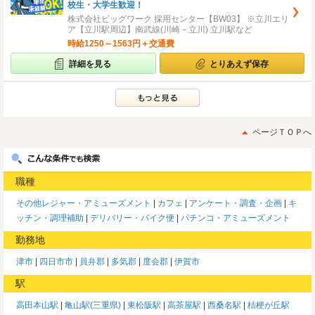
校生・大学生歓迎！
株式会社ビッグワーク 採用センター【BW03】 ※立川エリ
ア【立川駅周辺】南武線(川崎－立川) 立川駅など
時給1250～1563円＋交通費
詳細を見る
とりあえず保存
ページＴＯＰへ
職種
その他レジャー・アミューズメント
カフェ
アンケート・調査・企画
キ
ッチン・調理補助
デリバリー・バイク便
パチンコ・アミューズメント
勤務地
津市
四日市市
員弁郡
多気郡
度会郡
伊賀市
駅
高田本山駅
亀山駅(三重県)
東松阪駅
高茶屋駅
西桑名駅
桔梗が丘駅