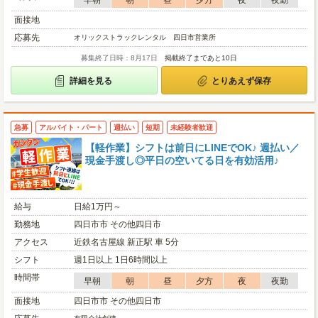
早朝
朝
昼
夕方
夜
夜勤
面接地
応募先
オリックストラックレンタル 四日市営業所
募集終了日時：8月17日
掲載終了まであと10日
詳細を見る
とりあえず保存
急募
アルバイト・パート
週払い
短期
未経験者歓迎
【軽作業】シフトは前日にLINEでOK♪ 週払い／
現金手渡し◎平日の空いてる日を有効活用♪
給与
日給1万円～
勤務地
四日市市 その他四日市
アクセス
近鉄名古屋線 新正駅 車 5分
シフト
週1日以上 1日6時間以上
時間帯
早朝
朝
昼
夕方
夜
夜勤
面接地
四日市市 その他四日市