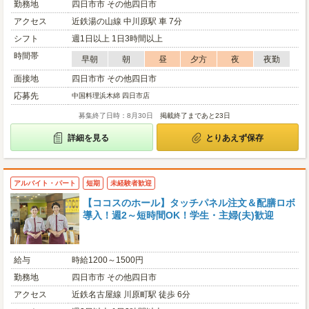
勤務地
四日市市 その他四日市
アクセス
近鉄湯の山線 中川原駅 車 7分
シフト
週1日以上 1日3時間以上
時間帯
早朝
朝
昼
夕方
夜
夜勤
面接地
四日市市 その他四日市
応募先
中国料理浜木綿 四日市店
募集終了日時：8月30日
掲載終了まであと23日
詳細を見る
とりあえず保存
アルバイト・パート
短期
未経験者歓迎
【ココスのホール】タッチパネル注文＆配膳ロボ
導入！週2～短時間OK！学生・主婦(夫)歓迎
給与
時給1200～1500円
勤務地
四日市市 その他四日市
アクセス
近鉄名古屋線 川原町駅 徒歩 6分