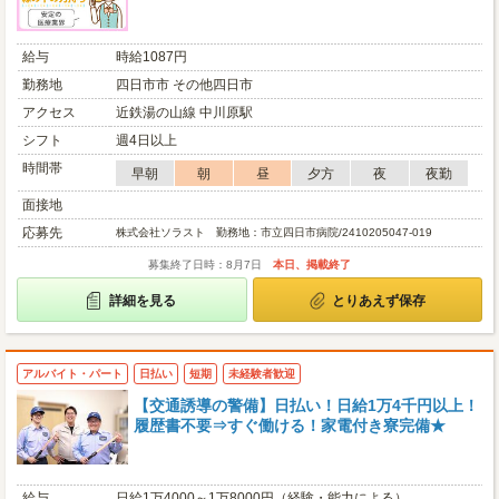
給与
時給1087円
勤務地
四日市市 その他四日市
アクセス
近鉄湯の山線 中川原駅
シフト
週4日以上
時間帯
早朝
朝
昼
夕方
夜
夜勤
面接地
応募先
株式会社ソラスト 勤務地：市立四日市病院/2410205047-019
募集終了日時：8月7日
本日、掲載終了
詳細を見る
とりあえず保存
アルバイト・パート
日払い
短期
未経験者歓迎
【交通誘導の警備】日払い！日給1万4千円以上！
履歴書不要⇒すぐ働ける！家電付き寮完備★
給与
日給1万4000～1万8000円（経験・能力による）