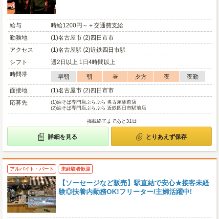
給与
時給1200円～＋交通費支給
勤務地
(1)名古屋市 (2)四日市市
アクセス
(1)名古屋駅 (2)近鉄四日市駅
シフト
週2日以上 1日4時間以上
時間帯
早朝
朝
昼
夕方
夜
夜勤
面接地
(1)名古屋市 (2)四日市市
応募先
(1)
油そば専門店ぶらぶら 名古屋駅前店
(2)
油そば専門店ぶらぶら 近鉄四日市駅前店
掲載終了まであと31日
詳細を見る
とりあえず保存
アルバイト・パート
未経験者歓迎
【ソーセージなど販売】駅直結で安心★接客未経
験◎扶養内勤務OK!フリーター/主婦活躍中!