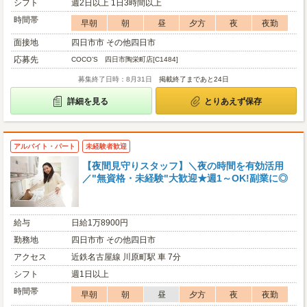
シフト
週2日以上 1日3時間以上
時間帯
早朝
朝
昼
夕方
夜
夜勤
面接地
四日市市 その他四日市
応募先
COCO’S 四日市陶栄町店[C1484]
募集終了日時：8月31日
掲載終了まであと24日
詳細を見る
とりあえず保存
アルバイト・パート
未経験者歓迎
【夜間見守りスタッフ】＼夜の時間を有効活用
／"無資格・未経験"大歓迎★週1～OK!副業に◎
給与
日給1万8900円
勤務地
四日市市 その他四日市
アクセス
近鉄名古屋線 川原町駅 車 7分
シフト
週1日以上
時間帯
早朝
朝
昼
夕方
夜
夜勤