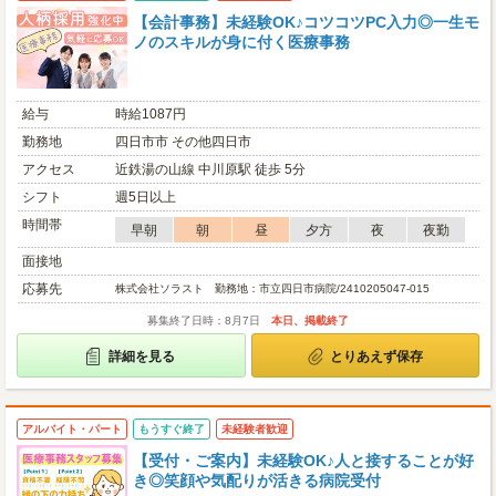
【会計事務】未経験OK♪コツコツPC入力◎一生モ
ノのスキルが身に付く医療事務
給与
時給1087円
勤務地
四日市市 その他四日市
アクセス
近鉄湯の山線 中川原駅 徒歩 5分
シフト
週5日以上
時間帯
早朝
朝
昼
夕方
夜
夜勤
面接地
応募先
株式会社ソラスト 勤務地：市立四日市病院/2410205047-015
募集終了日時：8月7日
本日、掲載終了
詳細を見る
とりあえず保存
アルバイト・パート
もうすぐ終了
未経験者歓迎
【受付・ご案内】未経験OK♪人と接することが好
き◎笑顔や気配りが活きる病院受付