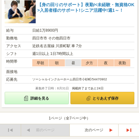
【身の回りのサポート】夜勤/<未経験・無資格OK
>入居者様のサポート!シニア活躍中!週1～！
給与
日給1万8900円
勤務地
四日市市 その他四日市
アクセス
近鉄名古屋線 川原町駅 車 7分
シフト
週1日以上 1日7時間以上
時間帯
早朝
朝
昼
夕方
夜
夜勤
面接地
応募先
ソーシャルインクルーホーム四日市小杉町/54470902
募集終了日時：8月31日
掲載終了まであと24日
詳細を見る
とりあえず保存
1ページ（全7ページ中）
前のページ
次のページ
最
最