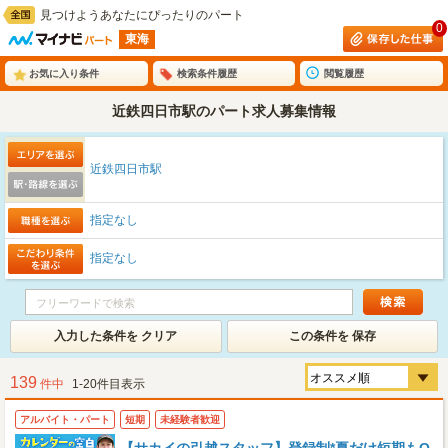
見つけようあなたにぴったりのパート
0
東海
お気に入り条件
検索条件履歴
閲覧履歴
近鉄四日市駅のパート求人募集情報
近鉄四日市駅
指定なし
指定なし
入力した条件を クリア
この条件を 保存
139
件中
1-20件目表示
アルバイト・パート
短期
未経験者歓迎