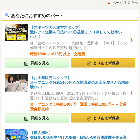
初
後
ページＴＯＰへ
へ
へ
あなたにおすすめのパート
【スポーツ大会運営スタッフ】
激レア／短期＆日払いOK◎昼働くより涼しくて効率い
い！？
株式会社アルバクルー 勤務地：豊田市 【001】【その
他豊田市】名鉄三河線 越戸駅など
時給1500～1875円以上＋交通費
詳細を見る
とりあえず保存
【お土産販売スタッフ】
オープニング時給1400円☆名駅直結のお土産屋さん◎未経
験OK！
名鉄商店MEICHIKA※2026年9月オープン【名駅東口（桜
通口）】近鉄名古屋線 近鉄名古屋駅など
オープニング：時給1400円 通常：時給1200円～＋交通
費全額支給
詳細を見る
とりあえず保存
【搬入搬出】
登録制/夏休み中だけの単発・日払いOK◎履歴書不要★高