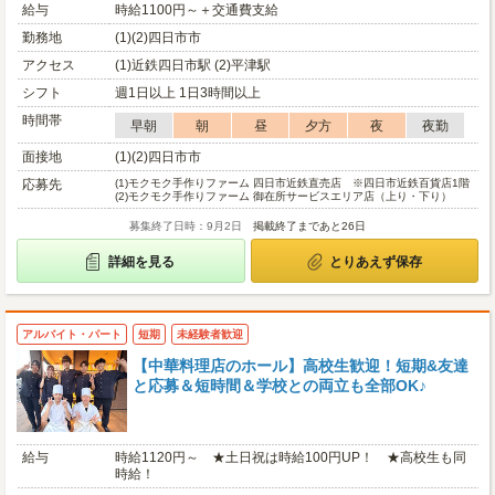
給与
時給1100円～＋交通費支給
勤務地
(1)(2)四日市市
アクセス
(1)近鉄四日市駅 (2)平津駅
シフト
週1日以上 1日3時間以上
時間帯
早朝
朝
昼
夕方
夜
夜勤
面接地
(1)(2)四日市市
応募先
(1)
モクモク手作りファーム 四日市近鉄直売店 ※四日市近鉄百貨店1階
(2)
モクモク手作りファーム 御在所サービスエリア店（上り・下り）
募集終了日時：9月2日
掲載終了まであと26日
詳細を見る
とりあえず保存
アルバイト・パート
短期
未経験者歓迎
【中華料理店のホール】⾼校⽣歓迎！短期&友達
と応募＆短時間＆学校との両⽴も全部OK♪
給与
時給1120円～ ★土日祝は時給100円UP！ ★高校生も同
時給！