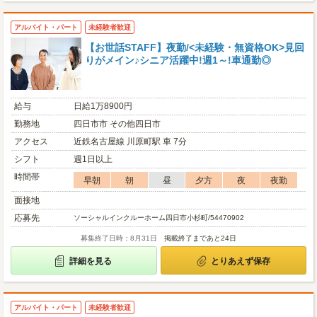
アルバイト・パート
未経験者歓迎
【お世話STAFF】夜勤/<未経験・無資格OK>見回
りがメイン♪シニア活躍中!週1～!車通勤◎
給与
日給1万8900円
勤務地
四日市市 その他四日市
アクセス
近鉄名古屋線 川原町駅 車 7分
シフト
週1日以上
時間帯
早朝
朝
昼
夕方
夜
夜勤
面接地
応募先
ソーシャルインクルーホーム四日市小杉町/54470902
募集終了日時：8月31日
掲載終了まであと24日
詳細を見る
とりあえず保存
アルバイト・パート
未経験者歓迎