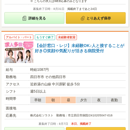
※ こちらの求人はWEB応募のみとなります
募集終了日時：8月31日
掲載終了まであと24日
詳細を見る
とりあえず保存
アルバイト・パート
もうすぐ終了
未経験者歓迎
【会計窓口・レジ】未経験OK♪人と接することが
好き◎笑顔や気配りが活きる病院受付
給与
時給1087円
勤務地
四日市市 その他四日市
アクセス
近鉄湯の山線 中川原駅 徒歩 5分
シフト
週5日以上
時間帯
早朝
朝
昼
夕方
夜
夜勤
面接地
応募先
株式会社ソラスト 勤務地：市立四日市病院/2410205047-016
募集終了日時：8月7日
本日、掲載終了