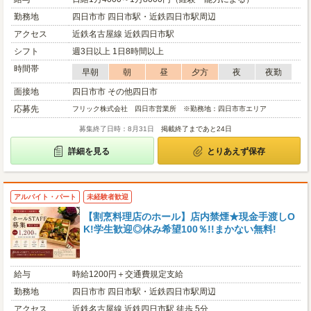
勤務地
四日市市 四日市駅・近鉄四日市駅周辺
アクセス
近鉄名古屋線 近鉄四日市駅
シフト
週3日以上 1日8時間以上
時間帯
早朝
朝
昼
夕方
夜
夜勤
面接地
四日市市 その他四日市
応募先
フリック株式会社 四日市営業所 ※勤務地：四日市市エリア
募集終了日時：8月31日
掲載終了まであと24日
詳細を見る
とりあえず保存
アルバイト・パート
未経験者歓迎
【割烹料理店のホール】店内禁煙★現金手渡しO
K!学生歓迎◎休み希望100％!!まかない無料!
給与
時給1200円＋交通費規定支給
勤務地
四日市市 四日市駅・近鉄四日市駅周辺
アクセス
近鉄名古屋線 近鉄四日市駅 徒歩 5分