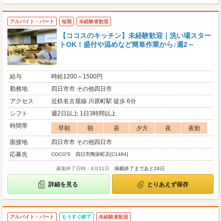
アルバイト・パート
短期
未経験者歓迎
【ココスのキッチン】未経験歓迎｜洗い場スター
トOK！盛付や温めなど簡単作業から♪週2～
給与
時給1200～1500円
勤務地
四日市市 その他四日市
アクセス
近鉄名古屋線 川原町駅 徒歩 6分
シフト
週2日以上 1日3時間以上
時間帯
早朝
朝
昼
夕方
夜
夜勤
面接地
四日市市 その他四日市
応募先
COCO’S 四日市陶栄町店[C1484]
募集終了日時：8月31日
掲載終了まであと24日
詳細を見る
とりあえず保存
アルバイト・パート
もうすぐ終了
未経験者歓迎