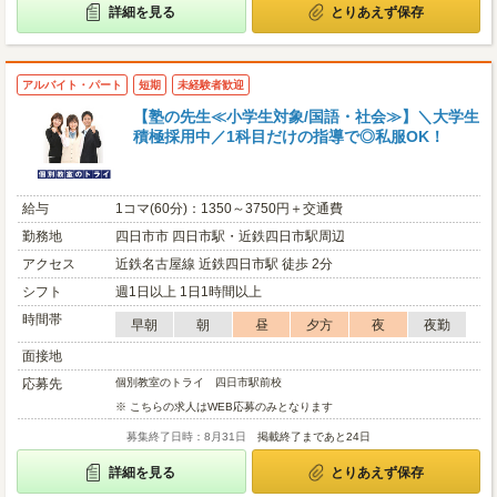
詳細を見る
とりあえず保存
アルバイト・パート
短期
未経験者歓迎
【塾の先生≪小学生対象/国語・社会≫】＼大学生
積極採用中／1科目だけの指導で◎私服OK！
給与
1コマ(60分)：1350～3750円＋交通費
勤務地
四日市市 四日市駅・近鉄四日市駅周辺
アクセス
近鉄名古屋線 近鉄四日市駅 徒歩 2分
シフト
週1日以上 1日1時間以上
時間帯
早朝
朝
昼
夕方
夜
夜勤
面接地
応募先
個別教室のトライ 四日市駅前校
※ こちらの求人はWEB応募のみとなります
募集終了日時：8月31日
掲載終了まであと24日
詳細を見る
とりあえず保存