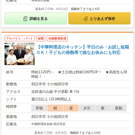
応募先
有限会社創建
募集終了日時：8月13日
掲載終了まであと6日
詳細を見る
とりあえず保存
アルバイト・パート
短期
未経験者歓迎
【中華料理店のキッチン】平⽇のみ・お試し短期
ＯＫ！⼦どもの発熱等で急なお休みにも対応
給与
時給1120円～ ★土日祝は時給100円UP！ ★高校生も同
時給！
勤務地
四日市市 その他四日市
アクセス
近鉄湯の山線 中川原駅 車 7分
シフト
週2日以上 1日3時間以上
時間帯
早朝
朝
昼
夕方
夜
夜勤
面接地
四日市市 その他四日市
応募先
中国料理浜木綿 四日市店
募集終了日時：8月30日
掲載終了まであと23日