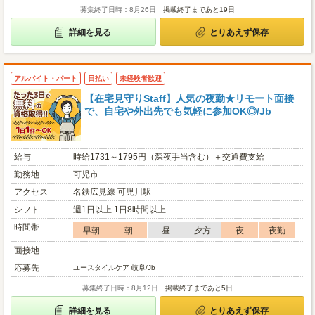
募集終了日時：8月26日
掲載終了まであと19日
詳細を見る
とりあえず保存
アルバイト・パート
日払い
未経験者歓迎
【在宅見守りStaff】人気の夜勤★リモート面接
で、自宅や外出先でも気軽に参加OK◎/Jb
給与
時給1731～1795円（深夜手当含む）＋交通費支給
勤務地
可児市
アクセス
名鉄広見線 可児川駅
シフト
週1日以上 1日8時間以上
時間帯
早朝
朝
昼
夕方
夜
夜勤
面接地
応募先
ユースタイルケア 岐阜/Jb
募集終了日時：8月12日
掲載終了まであと5日
詳細を見る
とりあえず保存