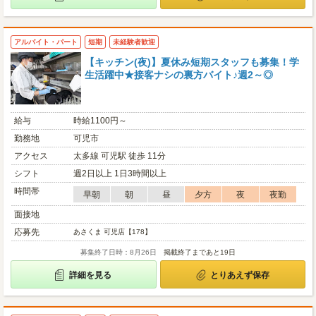
アルバイト・パート
短期
未経験者歓迎
【キッチン(夜)】夏休み短期スタッフも募集！学
生活躍中★接客ナシの裏方バイト♪週2～◎
給与
時給1100円～
勤務地
可児市
アクセス
太多線 可児駅 徒歩 11分
シフト
週2日以上 1日3時間以上
時間帯
早朝
朝
昼
夕方
夜
夜勤
面接地
応募先
あさくま 可児店【178】
募集終了日時：8月26日
掲載終了まであと19日
詳細を見る
とりあえず保存