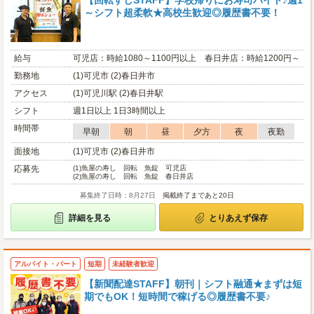
【回転すしSTAFF】学校帰りにお寿司バイト♪週1
～シフト超柔軟★高校生歓迎◎履歴書不要！
給与
可児店：時給1080～1100円以上 春日井店：時給1200円～
勤務地
(1)可児市 (2)春日井市
アクセス
(1)可児川駅 (2)春日井駅
シフト
週1日以上 1日3時間以上
時間帯
早朝
朝
昼
夕方
夜
夜勤
面接地
(1)可児市 (2)春日井市
応募先
(1)
魚屋の寿し 回転 魚錠 可児店
(2)
魚屋の寿し 回転 魚錠 春日井店
募集終了日時：8月27日
掲載終了まであと20日
詳細を見る
とりあえず保存
アルバイト・パート
短期
未経験者歓迎
【新聞配達STAFF】朝刊｜シフト融通★まずは短
期でもOK！短時間で稼げる◎履歴書不要♪