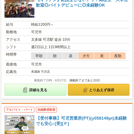
歓迎◎バイトデビューに◎未経験OK
給与
時給1200円～
勤務地
可児市
アクセス
太多線 可児駅 徒歩 10分
シフト
週2日以上 1日3時間以上
時間帯
早朝
朝
昼
夕方
夜
夜勤
面接地
可児市
応募先
美濃路 可児店
募集終了日時：8月27日
掲載終了まであと20日
詳細を見る
とりあえず保存
アルバイト・パート
未経験者歓迎
【受付事務】可児営業所(PT)(y058149pt)未経験
でも安心♪[受][Ｐ]