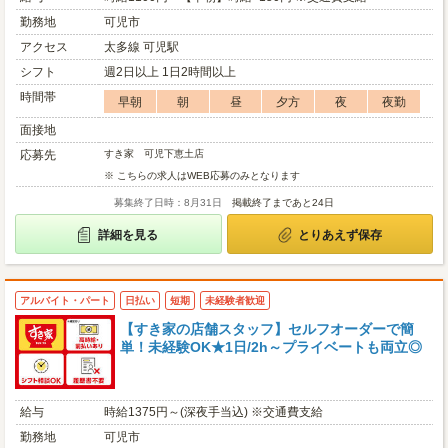
勤務地
可児市
アクセス
太多線 可児駅
シフト
週2日以上 1日2時間以上
時間帯
早朝
朝
昼
夕方
夜
夜勤
面接地
応募先
すき家 可児下恵土店
※ こちらの求人はWEB応募のみとなります
募集終了日時：8月31日
掲載終了まであと24日
詳細を見る
とりあえず保存
アルバイト・パート
日払い
短期
未経験者歓迎
【すき家の店舗スタッフ】セルフオーダーで簡
単！未経験OK★1日/2h～プライベートも両立◎
給与
時給1375円～(深夜手当込) ※交通費支給
勤務地
可児市