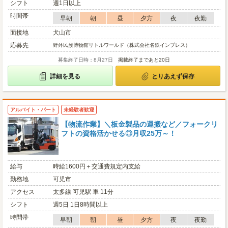
シフト
週1日以上
時間帯
早朝
朝
昼
夕方
夜
夜勤
面接地
犬山市
応募先
野外民族博物館リトルワールド（株式会社名鉄インプレス）
募集終了日時：8月27日
掲載終了まであと20日
詳細を見る
とりあえず保存
アルバイト・パート
未経験者歓迎
【物流作業】＼板金製品の運搬など／フォークリ
フトの資格活かせる◎月収25万～！
給与
時給1600円＋交通費規定内支給
勤務地
可児市
アクセス
太多線 可児駅 車 11分
シフト
週5日 1日8時間以上
時間帯
早朝
朝
昼
夕方
夜
夜勤