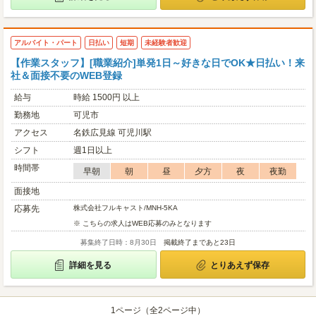
アルバイト・パート
日払い
短期
未経験者歓迎
【作業スタッフ】[職業紹介]単発1日～好きな日でOK★日払い！来
社＆面接不要のWEB登録
給与
時給 1500円 以上
勤務地
可児市
アクセス
名鉄広見線 可児川駅
シフト
週1日以上
時間帯
早朝
朝
昼
夕方
夜
夜勤
面接地
応募先
株式会社フルキャスト/MNH-5KA
※ こちらの求人はWEB応募のみとなります
募集終了日時：8月30日
掲載終了まであと23日
詳細を見る
とりあえず保存
1ページ（全2ページ中）