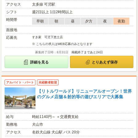
アクセス
太多線 可児駅
シフト
週2日以上 1日2時間以上
時間帯
早朝
朝
昼
夕方
夜
夜勤
面接地
応募先
すき家 可児下恵土店
※ こちらの求人はWEB応募のみとなります
募集終了日時：8月31日
掲載終了まであと24日
詳細を見る
とりあえず保存
アルバイト・パート
未経験者歓迎
【リトルワールド】リニューアルオープン！世界
のグルメ店舗＆射的等の遊びエリアで大募集
給与
時給1140円～ ＋交通費支給
勤務地
犬山市
アクセス
名鉄犬山線 犬山駅 バス 20分