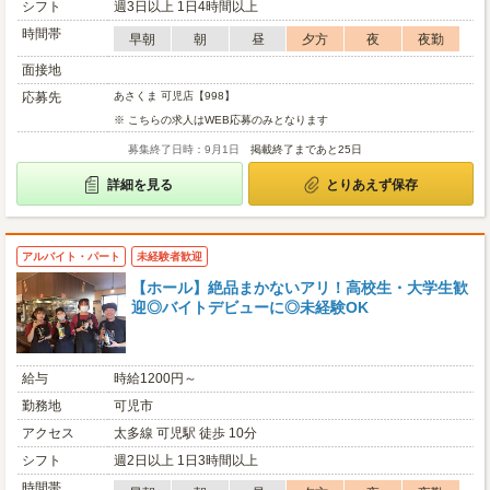
シフト
週3日以上 1日4時間以上
時間帯
早朝
朝
昼
夕方
夜
夜勤
面接地
応募先
あさくま 可児店【998】
※ こちらの求人はWEB応募のみとなります
募集終了日時：9月1日
掲載終了まであと25日
詳細を見る
とりあえず保存
アルバイト・パート
未経験者歓迎
【ホール】絶品まかないアリ！高校生・大学生歓
迎◎バイトデビューに◎未経験OK
給与
時給1200円～
勤務地
可児市
アクセス
太多線 可児駅 徒歩 10分
シフト
週2日以上 1日3時間以上
時間帯