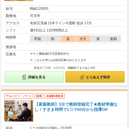
給与
時給1200円
勤務地
可児市
アクセス
名鉄広見線 日本ライン今渡駅 徒歩 17分
シフト
週4日以上 1日5時間以上
時間帯
早朝
朝
昼
夕方
夜
夜勤
面接地
応募先
ヤマト運輸(株)可児営業所(PT)
※ こちらの求人はWEB応募のみとなります
募集終了日時：8月16日
掲載終了まであと9日
詳細を見る
とりあえず保存
アルバイト・パート
短期
未経験者歓迎
【家庭教師】3分で教師登録完了★教材準備な
し！すきま時間で1コマ60分から指導OK
給与
1コマ(60分)1980～7370円