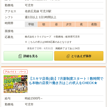
勤務地
可児市
アクセス
名鉄広見線 可児川駅
シフト
週1日以上 1日1時間以上
時間帯
早朝
朝
昼
夕方
夜
夜勤
面接地
応募先
株式会社トライグループ ※勤務地：岐阜県可児市
※ こちらの求人はWEB応募のみとなります
募集終了日時：8月31日
掲載終了まであと24日
詳細を見る
とりあえず保存
アルバイト・パート
【スキマ店長(昼)】7月新制度スタート！数時間で
も本物の店長?!働き方はこの求人をCHECK★
給与
時給1500円～
勤務地
可児市