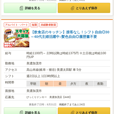
詳細を見る
とりあえず保存
アルバイト・パート
短期
未経験者歓迎
【飲食店のキッチン】接客なし！シフト自由◎30
～40代主婦活躍中♪髪色自由◎履歴書不要
給与
時給1100円～ 22時以降は時給1375円 ※土日祝は時給100
円UP
勤務地
美濃加茂市
アクセス
高山本線(岐阜－猪谷) 美濃太田駅 車 5分
シフト
週2日以上 1日3時間以上
時間帯
早朝
朝
昼
夕方
夜
夜勤
面接地
美濃加茂市
応募先
びっくりドンキー 美濃加茂店【448】
募集終了日時：8月31日
掲載終了まであと24日
詳細を見る
とりあえず保存