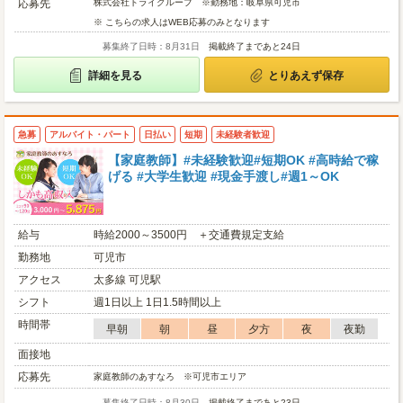
応募先
株式会社トライグループ ※勤務地：岐阜県可児市
※ こちらの求人はWEB応募のみとなります
募集終了日時：8月31日
掲載終了まであと24日
詳細を見る
とりあえず保存
急募
アルバイト・パート
日払い
短期
未経験者歓迎
【家庭教師】#未経験歓迎#短期OK #高時給で稼
げる #大学生歓迎 #現金手渡し#週1～OK
給与
時給2000～3500円 ＋交通費規定支給
勤務地
可児市
アクセス
太多線 可児駅
シフト
週1日以上 1日1.5時間以上
時間帯
早朝
朝
昼
夕方
夜
夜勤
面接地
応募先
家庭教師のあすなろ ※可児市エリア
募集終了日時：8月30日
掲載終了まであと23日