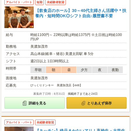
アルバイト・パート
短期
未経験者歓迎
【飲食店のホール】30～40代主婦さん活躍中＊扶
養内・短時間OK◎シフト自由♪履歴書不要
給与
時給1100円～ 22時以降は時給1375円 ※土日祝は時給100
円UP
勤務地
美濃加茂市
アクセス
高山本線(岐阜－猪谷) 美濃太田駅 車 5分
シフト
週2日以上 1日3時間以上
時間帯
早朝
朝
昼
夕方
夜
夜勤
面接地
美濃加茂市
応募先
びっくりドンキー 美濃加茂店【448】
募集終了日時：8月31日
掲載終了まであと24日
詳細を見る
とりあえず保存
アルバイト・パート
未経験者歓迎
【キッチン】絶品まかないアリ！高校生・大学生