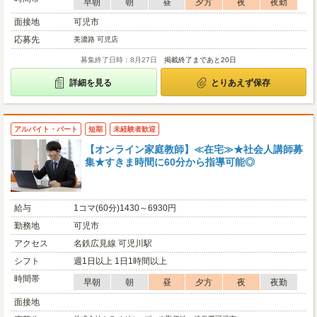
早朝
朝
昼
夕方
夜
夜勤
面接地
可児市
応募先
美濃路 可児店
募集終了日時：8月27日
掲載終了まであと20日
詳細を見る
とりあえず保存
アルバイト・パート
短期
未経験者歓迎
【オンライン家庭教師】≪在宅≫★社会人講師募
集★すきま時間に60分から指導可能◎
給与
1コマ(60分)1430～6930円
勤務地
可児市
アクセス
名鉄広見線 可児川駅
シフト
週1日以上 1日1時間以上
時間帯
早朝
朝
昼
夕方
夜
夜勤
面接地