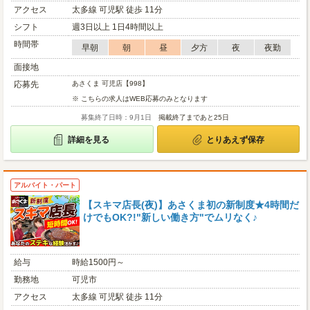
アクセス
太多線 可児駅 徒歩 11分
シフト
週3日以上 1日4時間以上
時間帯
早朝
朝
昼
夕方
夜
夜勤
面接地
応募先
あさくま 可児店【998】
※ こちらの求人はWEB応募のみとなります
募集終了日時：9月1日
掲載終了まであと25日
詳細を見る
とりあえず保存
アルバイト・パート
【スキマ店長(夜)】あさくま初の新制度★4時間だ
けでもOK?!"新しい働き方"でムリなく♪
給与
時給1500円～
勤務地
可児市
アクセス
太多線 可児駅 徒歩 11分