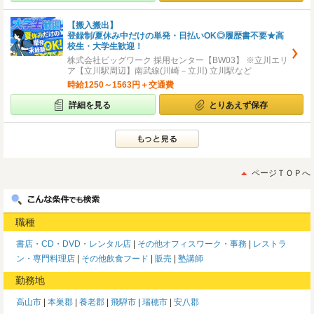
【搬入搬出】
登録制/夏休み中だけの単発・日払いOK◎履歴書不要★高
校生・大学生歓迎！
株式会社ビッグワーク 採用センター【BW03】 ※立川エリ
ア【立川駅周辺】南武線(川崎－立川) 立川駅など
時給1250～1563円＋交通費
詳細を見る
とりあえず保存
ページＴＯＰへ
職種
書店・CD・DVD・レンタル店
その他オフィスワーク・事務
レストラ
ン・専門料理店
その他飲食フード
販売
塾講師
勤務地
高山市
本巣郡
養老郡
飛騨市
瑞穂市
安八郡