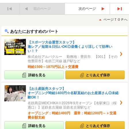
前のページ
次のページ
最
最
初
後
ページＴＯＰへ
へ
へ
あなたにおすすめのパート
【スポーツ大会運営スタッフ】
激レア／短期＆日払いOK◎昼働くより涼しくて効率い
い！？
株式会社アルバクルー 勤務地：豊田市 【001】【その
他豊田市】名鉄三河線 越戸駅など
時給1500～1875円以上＋交通費
詳細を見る
とりあえず保存
【お土産販売スタッフ】
オープニング時給1400円☆名駅直結のお土産屋さん◎未経
験OK！
名鉄商店MEICHIKA※2026年9月オープン【名駅東口（桜
通口）】近鉄名古屋線 近鉄名古屋駅など
オープニング：時給1400円 通常：時給1200円～＋交通
費全額支給
詳細を見る
とりあえず保存