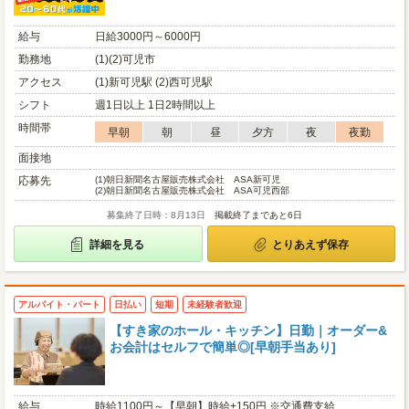
給与
日給3000円～6000円
勤務地
(1)(2)可児市
アクセス
(1)新可児駅 (2)西可児駅
シフト
週1日以上 1日2時間以上
時間帯
早朝
朝
昼
夕方
夜
夜勤
面接地
応募先
(1)
朝日新聞名古屋販売株式会社 ASA新可児
(2)
朝日新聞名古屋販売株式会社 ASA可児西部
募集終了日時：8月13日
掲載終了まであと6日
詳細を見る
とりあえず保存
アルバイト・パート
日払い
短期
未経験者歓迎
【すき家のホール・キッチン】日勤｜オーダー&
お会計はセルフで簡単◎[早朝手当あり]
給与
時給1100円～【早朝】時給+150円 ※交通費支給