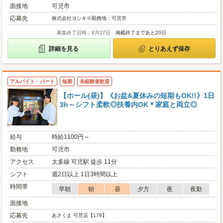
面接地
可児市
応募先
株式会社ヨシキ※勤務地：可児市
募集終了日時：8月27日
掲載終了まであと20日
詳細を見る
とりあえず保存
アルバイト・パート
短期
未経験者歓迎
【ホール(昼)】《お盆&夏休みの短期もOK!!》1日
3h～シフト柔軟◎扶養内OK＊家庭と両立◎
給与
時給1100円～
勤務地
可児市
アクセス
太多線 可児駅 徒歩 11分
シフト
週2日以上 1日3時間以上
時間帯
早朝
朝
昼
夕方
夜
夜勤
面接地
応募先
あさくま 可児店【178】