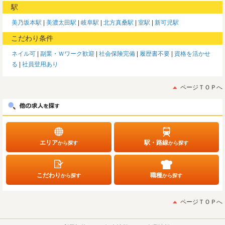
駅
美乃坂本駅
美濃太田駅
岐阜駅
北方真桑駅
室駅
新可児駅
こだわり条件
ネイル可
副業・Ｗワーク歓迎
社会保険完備
履歴書不要
資格を活かせ
る
社員登用あり
ページＴＯＰへ
エリア
駅・路線
から探す
から探す
こだわり
職種
から探す
から探す
ページＴＯＰへ