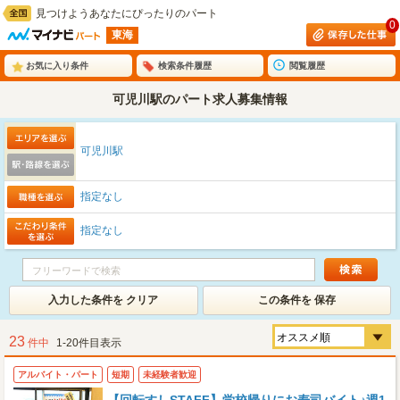
見つけようあなたにぴったりのパート
0
東海
お気に入り条件
検索条件履歴
閲覧履歴
可児川駅のパート求人募集情報
可児川駅
指定なし
指定なし
入力した条件を クリア
この条件を 保存
23
件中
1-20件目表示
アルバイト・パート
短期
未経験者歓迎