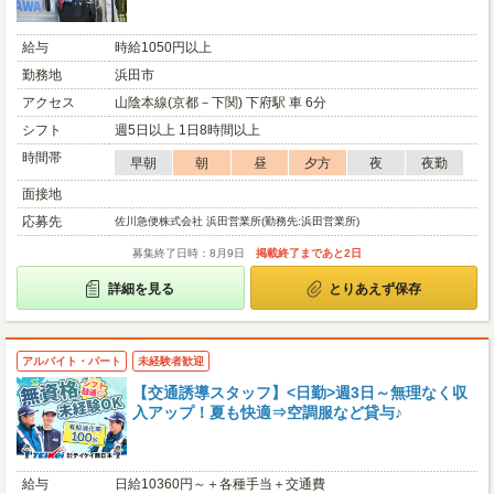
給与
時給1050円以上
勤務地
浜田市
アクセス
山陰本線(京都－下関) 下府駅 車 6分
シフト
週5日以上 1日8時間以上
時間帯
早朝
朝
昼
夕方
夜
夜勤
面接地
応募先
佐川急便株式会社 浜田営業所(勤務先:浜田営業所)
募集終了日時：8月9日
掲載終了まであと2日
詳細を見る
とりあえず保存
アルバイト・パート
未経験者歓迎
【交通誘導スタッフ】<日勤>週3日～無理なく収
入アップ！夏も快適⇒空調服など貸与♪
給与
日給10360円～＋各種手当＋交通費