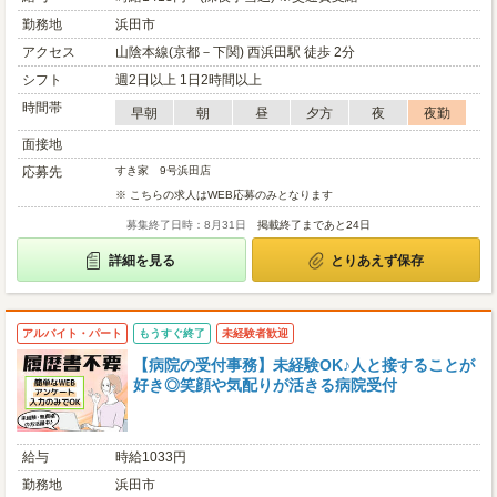
勤務地
浜田市
アクセス
山陰本線(京都－下関) 西浜田駅 徒歩 2分
シフト
週2日以上 1日2時間以上
時間帯
早朝
朝
昼
夕方
夜
夜勤
面接地
応募先
すき家 9号浜田店
※ こちらの求人はWEB応募のみとなります
募集終了日時：8月31日
掲載終了まであと24日
詳細を見る
とりあえず保存
アルバイト・パート
もうすぐ終了
未経験者歓迎
【病院の受付事務】未経験OK♪人と接することが
好き◎笑顔や気配りが活きる病院受付
給与
時給1033円
勤務地
浜田市