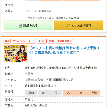
面接地
応募先
ジョイフル 浜田周布店
募集終了日時：8月16日
掲載終了まであと9日
詳細を見る
とりあえず保存
急募
アルバイト・パート
週払い
短期
未経験者歓迎
【キッチン】夏の積極採用中★週1～&派手髪O
K！自由度高め♪落ち着く和空間＊
給与
時給1040円以上(22時以降は1300円)+交通費規定内支給
勤務地
浜田市
アクセス
山陰本線(京都－下関) 浜田駅 徒歩 1分
シフト
週1日以上 1日3時間以上
時間帯
早朝
朝
昼
夕方
夜
夜勤
面接地
浜田市
応募先
魚民 浜田南口駅前店