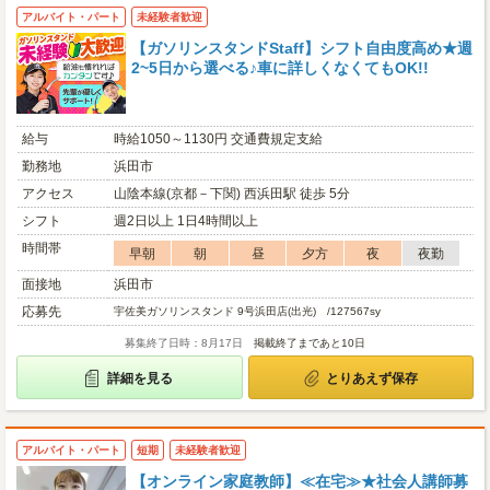
アルバイト・パート
未経験者歓迎
【ガソリンスタンドStaff】シフト自由度高め★週
2~5日から選べる♪車に詳しくなくてもOK!!
給与
時給1050～1130円 交通費規定支給
勤務地
浜田市
アクセス
山陰本線(京都－下関) 西浜田駅 徒歩 5分
シフト
週2日以上 1日4時間以上
時間帯
早朝
朝
昼
夕方
夜
夜勤
面接地
浜田市
応募先
宇佐美ガソリンスタンド 9号浜田店(出光) /127567sy
募集終了日時：8月17日
掲載終了まであと10日
詳細を見る
とりあえず保存
アルバイト・パート
短期
未経験者歓迎
【オンライン家庭教師】≪在宅≫★社会人講師募