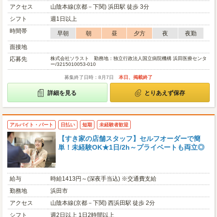
アクセス
山陰本線(京都－下関) 浜田駅 徒歩 3分
シフト
週1日以上
時間帯
早朝
朝
昼
夕方
夜
夜勤
面接地
応募先
株式会社ソラスト 勤務地：独立行政法人国立病院機構 浜田医療センタ
ー/3215010053-010
募集終了日時：8月7日
本日、掲載終了
詳細を見る
とりあえず保存
アルバイト・パート
日払い
短期
未経験者歓迎
【すき家の店舗スタッフ】セルフオーダーで簡
単！未経験OK★1日/2h～プライベートも両立◎
給与
時給1413円～(深夜手当込) ※交通費支給
勤務地
浜田市
アクセス
山陰本線(京都－下関) 西浜田駅 徒歩 2分
シフト
週2日以上 1日2時間以上