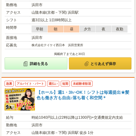
勤務地
浜田市
アクセス
山陰本線(京都－下関) 浜田駅
シフト
週3日以上 1日8時間以上
時間帯
早朝
朝
昼
夕方
夜
夜勤
面接地
浜田市
応募先
株式会社テイケイ西日本 浜田営業所
掲載終了まであと30日
詳細を見る
とりあえず保存
急募
アルバイト・パート
週払い
短期
未経験者歓迎
【ホール】週1・3h~OK！シフトは毎週提出★髪
色も働き方も自由♪落ち着く和空間＊
給与
時給1040円以上(22時以降は1300円)+交通費規定内支給
勤務地
浜田市
アクセス
山陰本線(京都－下関) 浜田駅 徒歩 1分