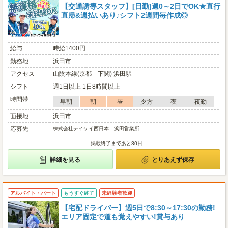
【交通誘導スタッフ】[日勤]週0～2日でOK★直行
直帰&週払いあり♪シフト2週間毎作成◎
給与
時給1400円
勤務地
浜田市
アクセス
山陰本線(京都－下関) 浜田駅
シフト
週1日以上 1日8時間以上
時間帯
早朝
朝
昼
夕方
夜
夜勤
面接地
浜田市
応募先
株式会社テイケイ西日本 浜田営業所
掲載終了まであと30日
詳細を見る
とりあえず保存
アルバイト・パート
もうすぐ終了
未経験者歓迎
【宅配ドライバー】週5日で8:30～17:30の勤務!
エリア固定で道も覚えやすい!賞与あり