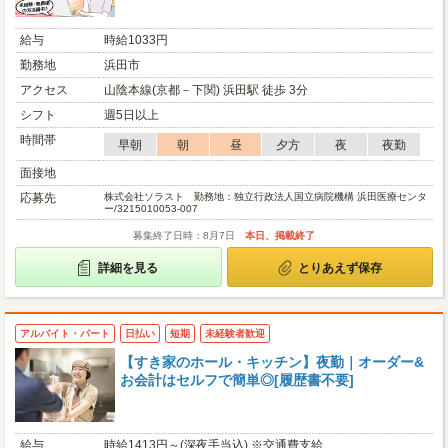
給与
時給1033円
勤務地
浜田市
アクセス
山陰本線(京都－下関) 浜田駅 徒歩 3分
シフト
週5日以上
時間帯
早朝
朝
昼
夕方
夜
夜勤
面接地
応募先
株式会社ソラスト 勤務地：独立行政法人国立病院機構 浜田医療センタ
ー/3215010053-007
募集終了日時：8月7日
本日、掲載終了
詳細を見る
とりあえず保存
アルバイト・パート
日払い
短期
未経験者歓迎
【すき家のホール・キッチン】夜勤｜オーダー&
お会計はセルフで簡単◎[履歴書不要]
給与
時給1413円～(深夜手当込) ※交通費支給