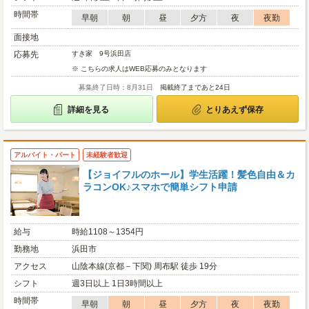
時間帯
早朝
朝
昼
夕方
夜
夜勤
面接地
応募先
すき家 9号浜田店
※ こちらの求人はWEB応募のみとなります
募集終了日時：8月31日
掲載終了まであと24日
詳細を見る
とりあえず保存
アルバイト・パート
未経験者歓迎
【ジョイフルのホール】学生活躍！髪色自由＆カ
ラコンOK♪スマホで簡単シフト申請
給与
時給1108～1354円
勤務地
浜田市
アクセス
山陰本線(京都－下関) 周布駅 徒歩 19分
シフト
週3日以上 1日3時間以上
時間帯
早朝
朝
昼
夕方
夜
夜勤