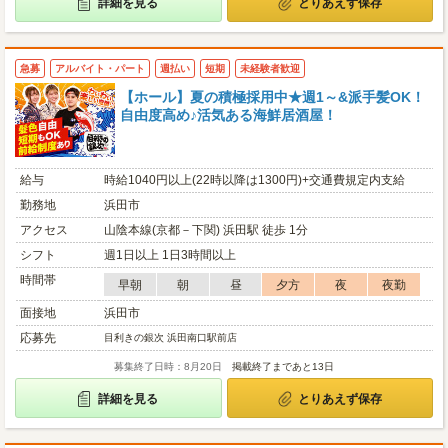
詳細を見る
とりあえず保存
急募
アルバイト・パート
週払い
短期
未経験者歓迎
【ホール】夏の積極採用中★週1～&派手髪OK！
自由度高め♪活気ある海鮮居酒屋！
給与
時給1040円以上(22時以降は1300円)+交通費規定内支給
勤務地
浜田市
アクセス
山陰本線(京都－下関) 浜田駅 徒歩 1分
シフト
週1日以上 1日3時間以上
時間帯
早朝
朝
昼
夕方
夜
夜勤
面接地
浜田市
応募先
目利きの銀次 浜田南口駅前店
募集終了日時：8月20日
掲載終了まであと13日
詳細を見る
とりあえず保存