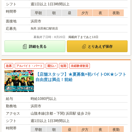
シフト
週1日以上 1日3時間以上
時間帯
早朝
朝
昼
夕方
夜
夜勤
面接地
浜田市
応募先
魚民 浜田南口駅前店
募集終了日時：8月20日
掲載終了まであと13日
詳細を見る
とりあえず保存
急募
アルバイト・パート
週払い
短期
未経験者歓迎
【店舗スタッフ】★夏募集×初バイトOK★シフト
自由度は満点！前給
給与
時給1080円以上
勤務地
浜田市
アクセス
山陰本線(京都－下関) 浜田駅 徒歩 2分
シフト
週1日以上 1日3時間以上
時間帯
早朝
朝
昼
夕方
夜
夜勤