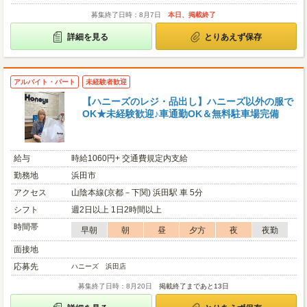
募集終了日時：8月7日
本日、掲載終了
詳細を見る
とりあえず保存
アルバイト・パート
未経験者歓迎
【ハニーズのレジ・品出し】ハニーズ以外の服で
OK★未経験歓迎♪車通勤OK＆無料駐車場完備
給与
時給1060円+ 交通費規定内支給
勤務地
浜田市
アクセス
山陰本線(京都－下関) 浜田駅 車 5分
シフト
週2日以上 1日2時間以上
時間帯
早朝
朝
昼
夕方
夜
夜勤
面接地
応募先
ハニーズ 浜田店
募集終了日時：8月20日
掲載終了まであと13日