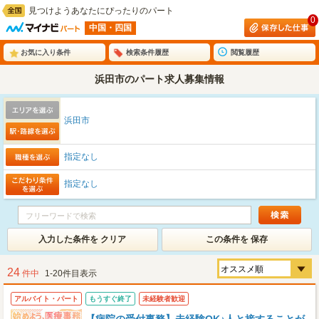
見つけようあなたにぴったりのパート
0
中国・四国
お気に入り条件
検索条件履歴
閲覧履歴
浜田市のパート求人募集情報
浜田市
指定なし
指定なし
入力した条件を クリア
この条件を 保存
24
件中
1-20件目表示
アルバイト・パート
もうすぐ終了
未経験者歓迎