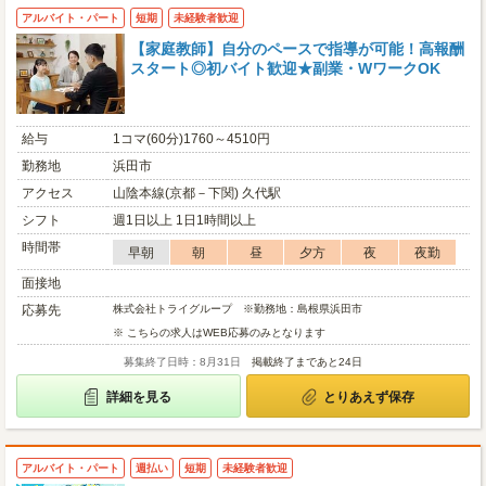
アルバイト・パート
短期
未経験者歓迎
【家庭教師】自分のペースで指導が可能！高報酬
スタート◎初バイト歓迎★副業・WワークOK
給与
1コマ(60分)1760～4510円
勤務地
浜田市
アクセス
山陰本線(京都－下関) 久代駅
シフト
週1日以上 1日1時間以上
時間帯
早朝
朝
昼
夕方
夜
夜勤
面接地
応募先
株式会社トライグループ ※勤務地：島根県浜田市
※ こちらの求人はWEB応募のみとなります
募集終了日時：8月31日
掲載終了まであと24日
詳細を見る
とりあえず保存
アルバイト・パート
週払い
短期
未経験者歓迎