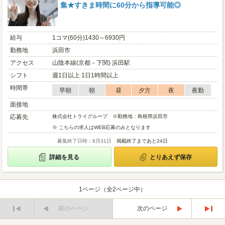
集★すきま時間に60分から指導可能◎
給与
1コマ(60分)1430～6930円
勤務地
浜田市
アクセス
山陰本線(京都－下関) 浜田駅
シフト
週1日以上 1日1時間以上
時間帯
早朝
朝
昼
夕方
夜
夜勤
面接地
応募先
株式会社トライグループ ※勤務地：島根県浜田市
※ こちらの求人はWEB応募のみとなります
募集終了日時：8月31日
掲載終了まであと24日
詳細を見る
とりあえず保存
1ページ（全2ページ中）
前のページ
次のページ
最
最
初
後