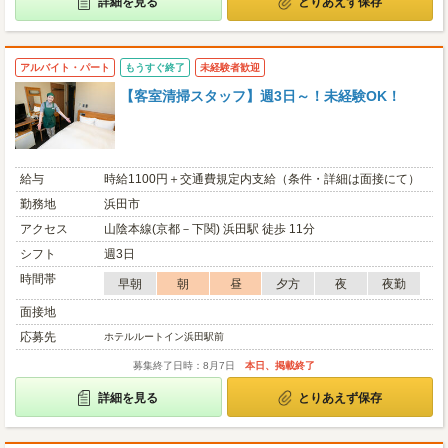
詳細を見る
とりあえず保存
アルバイト・パート
もうすぐ終了
未経験者歓迎
【客室清掃スタッフ】週3日～！未経験OK！
給与
時給1100円＋交通費規定内支給（条件・詳細は面接にて）
勤務地
浜田市
アクセス
山陰本線(京都－下関) 浜田駅 徒歩 11分
シフト
週3日
時間帯
早朝
朝
昼
夕方
夜
夜勤
面接地
応募先
ホテルルートイン浜田駅前
募集終了日時：8月7日
本日、掲載終了
詳細を見る
とりあえず保存