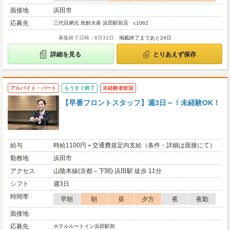
面接地
浜田市
応募先
三代目網元 魚鮮水産 浜田駅前店 c1062
募集終了日時：8月31日
掲載終了まであと24日
詳細を見る
とりあえず保存
アルバイト・パート
もうすぐ終了
未経験者歓迎
【早番フロントスタッフ】週3日～！未経験OK！
給与
時給1100円＋交通費規定内支給（条件・詳細は面接にて）
勤務地
浜田市
アクセス
山陰本線(京都－下関) 浜田駅 徒歩 11分
シフト
週3日
時間帯
早朝
朝
昼
夕方
夜
夜勤
面接地
応募先
ホテルルートイン浜田駅前