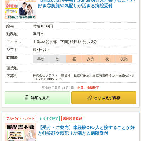
【病院の受付事務】未経験OK♪人と接することが
好き◎笑顔や気配りが活きる病院受付
給与
時給1033円
勤務地
浜田市
アクセス
山陰本線(京都－下関) 浜田駅 徒歩 3分
シフト
週3日以上
時間帯
早朝
朝
昼
夕方
夜
夜勤
面接地
応募先
株式会社ソラスト 勤務地：独立行政法人国立病院機構 浜田医療センタ
ー/3215010053-002
募集終了日時：8月7日
本日、掲載終了
詳細を見る
とりあえず保存
アルバイト・パート
もうすぐ終了
未経験者歓迎
【受付・ご案内】未経験OK♪人と接することが好
き◎笑顔や気配りが活きる病院受付