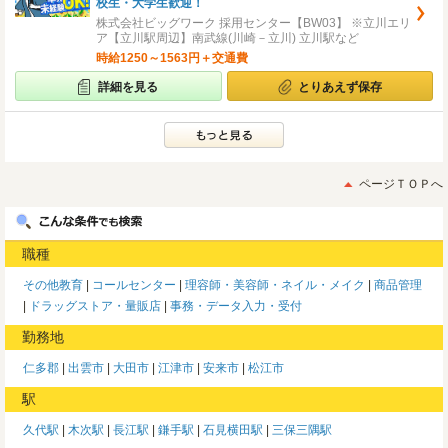
校生・大学生歓迎！
株式会社ビッグワーク 採用センター【BW03】 ※立川エリ
ア【立川駅周辺】南武線(川崎－立川) 立川駅など
時給1250～1563円＋交通費
詳細を見る
とりあえず保存
ページＴＯＰへ
職種
その他教育
コールセンター
理容師・美容師・ネイル・メイク
商品管理
ドラッグストア・量販店
事務・データ入力・受付
勤務地
仁多郡
出雲市
大田市
江津市
安来市
松江市
駅
久代駅
木次駅
長江駅
鎌手駅
石見横田駅
三保三隅駅