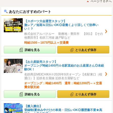
ページＴＯＰへ
へ
へ
あなたにおすすめのパート
【スポーツ大会運営スタッフ】
激レア／短期＆日払いOK◎昼働くより涼しくて効率い
い！？
株式会社アルバクルー 勤務地：豊田市 【001】【その
他豊田市】名鉄三河線 越戸駅など
時給1500～1875円以上＋交通費
詳細を見る
とりあえず保存
【お土産販売スタッフ】
オープニング時給1400円☆名駅直結のお土産屋さん◎未経
験OK！
名鉄商店MEICHIKA※2026年9月オープン【名駅東口（桜
通口）】近鉄名古屋線 近鉄名古屋駅など
オープニング：時給1400円 通常：時給1200円～＋交通
費全額支給
詳細を見る
とりあえず保存
【搬入搬出】
登録制/夏休み中だけの単発・日払いOK◎履歴書不要★高