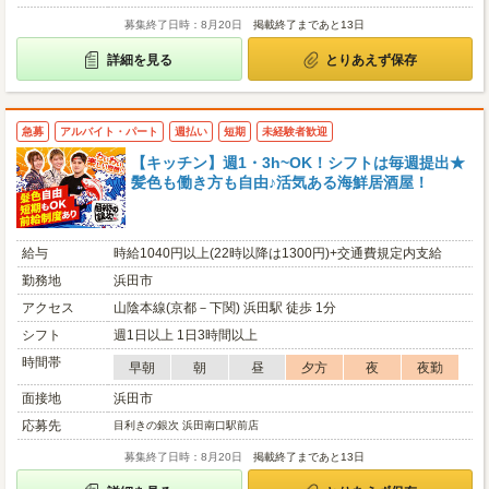
募集終了日時：8月20日
掲載終了まであと13日
詳細を見る
とりあえず保存
急募
アルバイト・パート
週払い
短期
未経験者歓迎
【キッチン】週1・3h~OK！シフトは毎週提出★
髪色も働き方も自由♪活気ある海鮮居酒屋！
給与
時給1040円以上(22時以降は1300円)+交通費規定内支給
勤務地
浜田市
アクセス
山陰本線(京都－下関) 浜田駅 徒歩 1分
シフト
週1日以上 1日3時間以上
時間帯
早朝
朝
昼
夕方
夜
夜勤
面接地
浜田市
応募先
目利きの銀次 浜田南口駅前店
募集終了日時：8月20日
掲載終了まであと13日