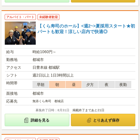
アルバイト・パート
未経験者歓迎
【くら寿司のホール】<週2~>夏採用スタート★初
パートも歓迎！涼しい店内で快適◎
給与
時給1060円～
勤務地
都城市
アクセス
日豊本線 都城駅
シフト
週2日以上 1日3時間以上
時間帯
早朝
朝
昼
夕方
夜
夜勤
面接地
都城市
応募先
無添くら寿司 都城店
募集終了日時：8月31日
掲載終了まであと21日
詳細を見る
とりあえず保存