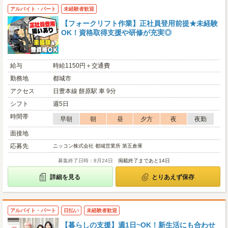
アルバイト・パート
未経験者歓迎
【フォークリフト作業】正社員登用前提★未経験
OK！資格取得支援や研修が充実◎
給与
時給1150円＋交通費
勤務地
都城市
アクセス
日豊本線 餅原駅 車 9分
シフト
週5日
時間帯
早朝
朝
昼
夕方
夜
夜勤
面接地
応募先
ニッコン株式会社 都城営業所 第五倉庫
募集終了日時：8月24日
掲載終了まであと14日
詳細を見る
とりあえず保存
アルバイト・パート
日払い
未経験者歓迎
【暮らしの支援】週1日~OK！新生活にも合わせ