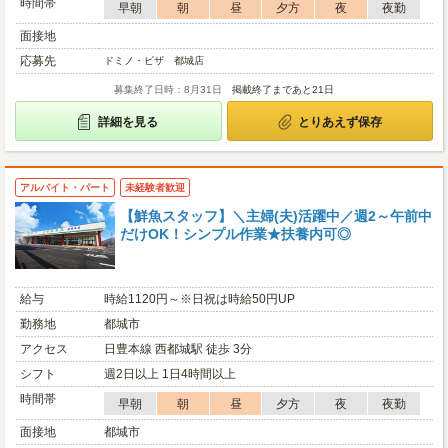
時間帯
早朝
朝
昼
夕方
夜
夜勤
面接地
応募先
ドミノ・ピザ 都城店
募集終了日時：8月31日
掲載終了まであと21日
詳細を見る
とりあえず保存
アルバイト・パート
未経験者歓迎
【鮮魚スタッフ】＼主婦(夫)活躍中／週2～午前中
だけOK！シンプル作業★扶養内可◎
給与
時給1120円～※日祝は時給50円UP
勤務地
都城市
アクセス
日豊本線 西都城駅 徒歩 3分
シフト
週2日以上 1日4時間以上
時間帯
早朝
朝
昼
夕方
夜
夜勤
面接地
都城市