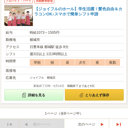
アルバイト・パート
未経験者歓迎
【ジョイフルのホール】学生活躍！髪色自由＆カ
ラコンOK♪スマホで簡単シフト申請
給与
時給1073～1505円
勤務地
都城市
アクセス
日豊本線 都城駅 徒歩 8分
シフト
週3日以上 1日3時間以上
時間帯
早朝
朝
昼
夕方
夜
夜勤
面接地
応募先
ジョイフル 都城店
募集終了日時：8月16日
掲載終了まであと6日
詳細を見る
とりあえず保存
1ページ（全8ページ中）
前のページ
次のページ