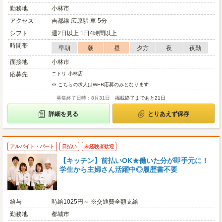
勤務地
小林市
アクセス
吉都線 広原駅 車 5分
シフト
週2日以上 1日4時間以上
時間帯
早朝
朝
昼
夕方
夜
夜勤
面接地
小林市
応募先
ニトリ 小林店
※ こちらの求人はWEB応募のみとなります
募集終了日時：8月31日
掲載終了まであと21日
詳細を見る
とりあえず保存
アルバイト・パート
日払い
未経験者歓迎
【キッチン】前払いOK★働いた分が即手元に！
学生から主婦さん活躍中◎履歴書不要
給与
時給1025円～ ※交通費全額支給
勤務地
都城市