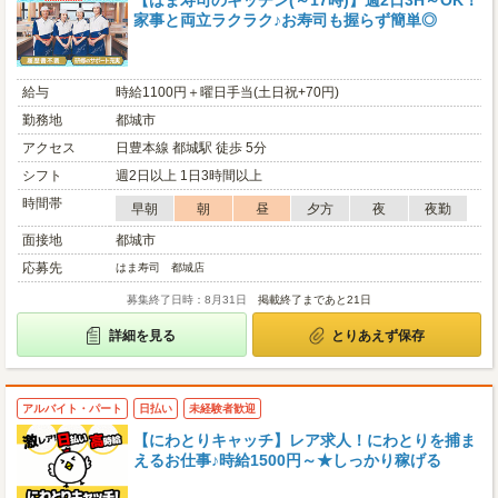
【はま寿司のキッチン(～17時)】週2日3H～OK！
家事と両立ラクラク♪お寿司も握らず簡単◎
給与
時給1100円＋曜日手当(土日祝+70円)
勤務地
都城市
アクセス
日豊本線 都城駅 徒歩 5分
シフト
週2日以上 1日3時間以上
時間帯
早朝
朝
昼
夕方
夜
夜勤
面接地
都城市
応募先
はま寿司 都城店
募集終了日時：8月31日
掲載終了まであと21日
詳細を見る
とりあえず保存
アルバイト・パート
日払い
未経験者歓迎
【にわとりキャッチ】レア求人！にわとりを捕ま
えるお仕事♪時給1500円～★しっかり稼げる