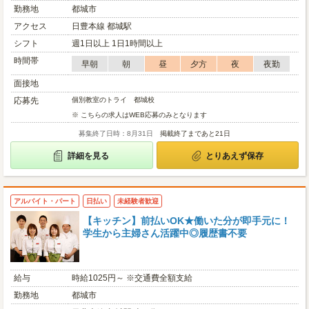
勤務地
都城市
アクセス
日豊本線 都城駅
シフト
週1日以上 1日1時間以上
時間帯
早朝
朝
昼
夕方
夜
夜勤
面接地
応募先
個別教室のトライ 都城校
※ こちらの求人はWEB応募のみとなります
募集終了日時：8月31日
掲載終了まであと21日
詳細を見る
とりあえず保存
アルバイト・パート
日払い
未経験者歓迎
【キッチン】前払いOK★働いた分が即手元に！
学生から主婦さん活躍中◎履歴書不要
給与
時給1025円～ ※交通費全額支給
勤務地
都城市