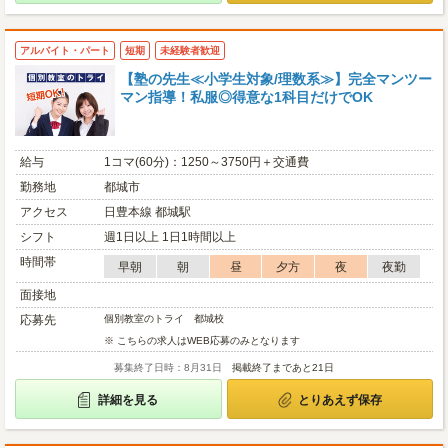
アルバイト・パート
短期
未経験者歓迎
【塾の先生≪小学生対象/理数系≫】完全マンツー
マン指導！私服◎得意な1科目だけでOK
給与
1コマ(60分)：1250～3750円＋交通費
勤務地
都城市
アクセス
日豊本線 都城駅
シフト
週1日以上 1日1時間以上
時間帯
早朝
朝
昼
夕方
夜
夜勤
面接地
応募先
個別教室のトライ 都城校
※ こちらの求人はWEB応募のみとなります
募集終了日時：8月31日
掲載終了まであと21日
詳細を見る
とりあえず保存