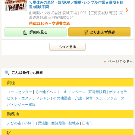
＼夏休みの単発・短期OK／簡単×シンプル作業★長期も歓
迎♪経験不問
山崎製パン株式会社 安城工場｜001【三河安城駅周辺】東
海道新幹線 三河安城駅など
時給1210円＋交通費支給
詳細を見る
とりあえず保存
ページＴＯＰへ
職種
コールセンター
その他イベント・キャンペーン
家電量販店
ボディセラ
ピスト・エステティシャン
その他医療・介護・保育
スポーツジム・ス
パ・レジャー施設
勤務地
えびの市
小林市
児湯郡
西諸県郡
都城市
日南市
駅