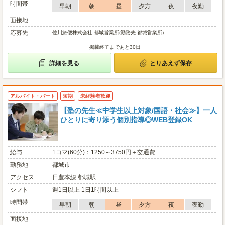
時間帯
早朝
朝
昼
夕方
夜
夜勤
面接地
応募先
佐川急便株式会社 都城営業所(勤務先:都城営業所)
掲載終了まであと30日
詳細を見る
とりあえず保存
アルバイト・パート
短期
未経験者歓迎
【塾の先生≪中学生以上対象/国語・社会≫】一人
ひとりに寄り添う個別指導◎WEB登録OK
給与
1コマ(60分)：1250～3750円＋交通費
勤務地
都城市
アクセス
日豊本線 都城駅
シフト
週1日以上 1日1時間以上
時間帯
早朝
朝
昼
夕方
夜
夜勤
面接地