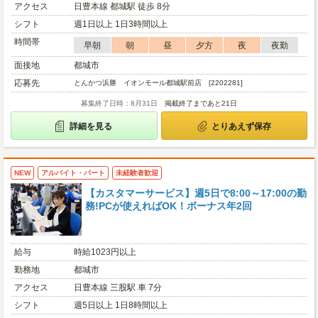
アクセス
日豊本線 都城駅 徒歩 8分
シフト
週1日以上 1日3時間以上
時間帯
早朝
朝
昼
夕方
夜
夜勤
面接地
都城市
応募先
とんかつ浜勝 イオンモール都城駅前店 [2202281]
募集終了日時：8月31日
掲載終了まであと21日
詳細を見る
とりあえず保存
NEW
アルバイト・パート
未経験者歓迎
【カスタマーサービス】週5日で8:00～17:00の勤
務!PCが使えればOK！ボーナス年2回
給与
時給1023円以上
勤務地
都城市
アクセス
日豊本線 三股駅 車 7分
シフト
週5日以上 1日8時間以上