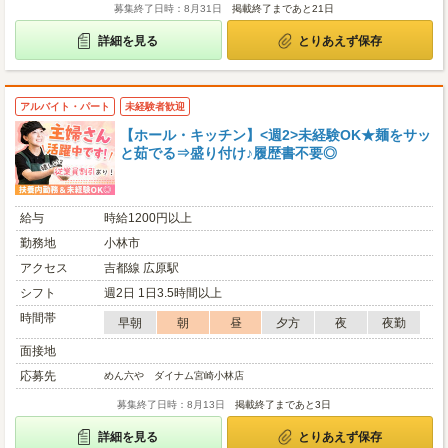
募集終了日時：8月31日
掲載終了まであと21日
詳細を見る
とりあえず保存
アルバイト・パート
未経験者歓迎
【ホール・キッチン】<週2>未経験OK★麺をサッ
と茹でる⇒盛り付け♪履歴書不要◎
給与
時給1200円以上
勤務地
小林市
アクセス
吉都線 広原駅
シフト
週2日 1日3.5時間以上
時間帯
早朝
朝
昼
夕方
夜
夜勤
面接地
応募先
めん六や ダイナム宮崎小林店
募集終了日時：8月13日
掲載終了まであと3日
詳細を見る
とりあえず保存