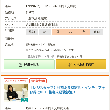
給与
1コマ(60分)：1250～3750円＋交通費
勤務地
都城市
アクセス
日豊本線 都城駅
シフト
週1日以上 1日1時間以上
時間帯
早朝
朝
昼
夕方
夜
夜勤
面接地
応募先
個別教室のトライ 都城校
※ こちらの求人はWEB応募のみとなります
募集終了日時：8月31日
掲載終了まであと21日
詳細を見る
とりあえず保存
アルバイト・パート
未経験者歓迎
【レジスタッフ】社割あり◎家具・インテリアを
お得にGET♪接客未経験歓迎！
給与
時給1120～1220円＋交通費支給