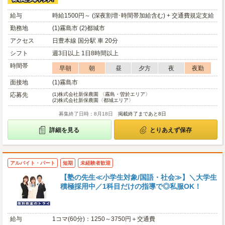
給与
時給1500円～ (深夜割増･時間帯加給含む) + 交通費規定支給
勤務地
(1)霧島市 (2)都城市
アクセス
日豊本線 国分駅 車 20分
シフト
週3日以上 1日8時間以上
時間帯
早朝
朝
昼
夕方
夜
夜勤
面接地
(1)霧島市
応募先
(1)
株式会社新保農園 〈霧島・曽於エリア〉
(2)
株式会社新保農園〈都城エリア〉
募集終了日時：8月18日
掲載終了まであと8日
詳細を見る
とりあえず保存
アルバイト・パート
短期
未経験者歓迎
【塾の先生≪小学生対象/国語・社会≫】＼大学生
積極採用中／1科目だけの指導で◎私服OK！
給与
1コマ(60分)：1250～3750円＋交通費