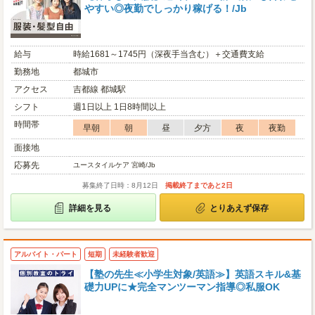
やすい◎夜勤でしっかり稼げる！/Jb
給与
時給1681～1745円（深夜手当含む）＋交通費支給
勤務地
都城市
アクセス
吉都線 都城駅
シフト
週1日以上 1日8時間以上
時間帯
早朝
朝
昼
夕方
夜
夜勤
面接地
応募先
ユースタイルケア 宮崎/Jb
募集終了日時：8月12日
掲載終了まであと2日
詳細を見る
とりあえず保存
アルバイト・パート
短期
未経験者歓迎
【塾の先生≪小学生対象/英語≫】英語スキル&基
礎力UPに★完全マンツーマン指導◎私服OK