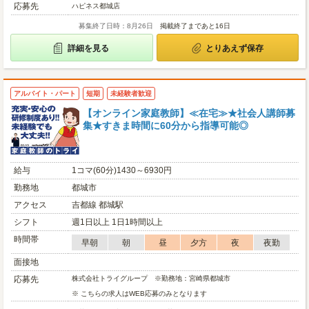
応募先
ハピネス都城店
募集終了日時：8月26日
掲載終了まであと16日
詳細を見る
とりあえず保存
アルバイト・パート
短期
未経験者歓迎
【オンライン家庭教師】≪在宅≫★社会人講師募
集★すきま時間に60分から指導可能◎
給与
1コマ(60分)1430～6930円
勤務地
都城市
アクセス
吉都線 都城駅
シフト
週1日以上 1日1時間以上
時間帯
早朝
朝
昼
夕方
夜
夜勤
面接地
応募先
株式会社トライグループ ※勤務地：宮崎県都城市
※ こちらの求人はWEB応募のみとなります