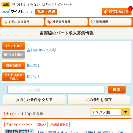
見つけようあなたにぴったりのパート
0
九州・沖縄
お気に入り条件
検索条件履歴
閲覧履歴
吉都線のパート求人募集情報
吉都線(すべての駅)
指定なし
指定なし
入力した条件を クリア
この条件を 保存
146
件中
1-20件目表示
アルバイト・パート
日払い
未経験者歓迎