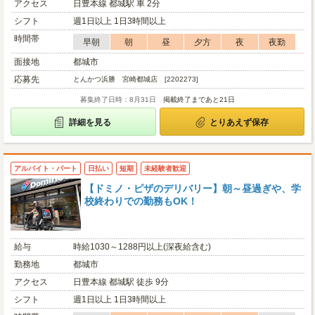
アクセス
日豊本線 都城駅 車 2分
シフト
週1日以上 1日3時間以上
時間帯
早朝
朝
昼
夕方
夜
夜勤
面接地
都城市
応募先
とんかつ浜勝 宮崎都城店 [2202273]
募集終了日時：8月31日
掲載終了まであと21日
詳細を見る
とりあえず保存
アルバイト・パート
日払い
短期
未経験者歓迎
【ドミノ・ピザのデリバリー】朝～昼過ぎや、学
校終わりでの勤務もOK！
給与
時給1030～1288円以上(深夜給含む)
勤務地
都城市
アクセス
日豊本線 都城駅 徒歩 9分
シフト
週1日以上 1日3時間以上