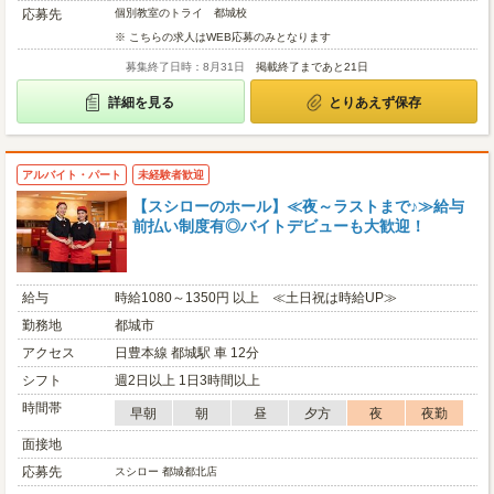
応募先
個別教室のトライ 都城校
※ こちらの求人はWEB応募のみとなります
募集終了日時：8月31日
掲載終了まであと21日
詳細を見る
とりあえず保存
アルバイト・パート
未経験者歓迎
【スシローのホール】≪夜～ラストまで♪≫給与
前払い制度有◎バイトデビューも大歓迎！
給与
時給1080～1350円 以上 ≪土日祝は時給UP≫
勤務地
都城市
アクセス
日豊本線 都城駅 車 12分
シフト
週2日以上 1日3時間以上
時間帯
早朝
朝
昼
夕方
夜
夜勤
面接地
応募先
スシロー 都城都北店