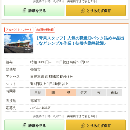
募集終了日時：8月31日
掲載終了まであと21日
詳細を見る
とりあえず保存
アルバイト・パート
未経験者歓迎
【青果スタッフ】人気の職種◎パック詰めや品出
しなどシンプル作業！扶養内勤務歓迎♪
給与
時給1080円～ ※日祝は時給50円UP
勤務地
都城市
アクセス
日豊本線 西都城駅 徒歩 3分
シフト
週4日以上 1日4時間以上
時間帯
早朝
朝
昼
夕方
夜
夜勤
面接地
都城市
応募先
ハピネス都城店
募集終了日時：8月26日
掲載終了まであと16日
詳細を見る
とりあえず保存