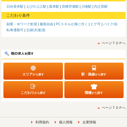
日向長井駅
えびの上江駅
真幸駅
宮崎空港駅
川南駅
内之田駅
こだわり条件
副業・Ｗワーク歓迎
服装自由
PCスキルが身に付く
ヒゲ可
バイク/自
転車通勤可
主婦(夫)歓迎
ページＴＯＰへ
エリア
駅・路線
から探す
から探す
こだわり
職種
から探す
から探す
ページＴＯＰへ
利用規約
個人情報
企業情報