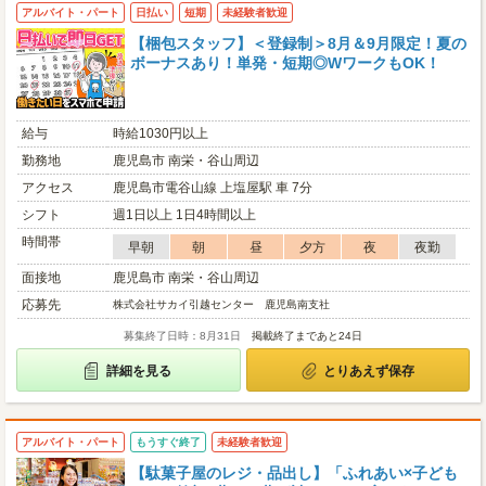
アルバイト・パート
日払い
短期
未経験者歓迎
【梱包スタッフ】＜登録制＞8月＆9月限定！夏の
ボーナスあり！単発・短期◎WワークもOK！
給与
時給1030円以上
勤務地
鹿児島市 南栄・谷山周辺
アクセス
鹿児島市電谷山線 上塩屋駅 車 7分
シフト
週1日以上 1日4時間以上
時間帯
早朝
朝
昼
夕方
夜
夜勤
面接地
鹿児島市 南栄・谷山周辺
応募先
株式会社サカイ引越センター 鹿児島南支社
募集終了日時：8月31日
掲載終了まであと24日
詳細を見る
とりあえず保存
アルバイト・パート
もうすぐ終了
未経験者歓迎
【駄菓子屋のレジ・品出し】「ふれあい×子ども