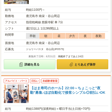
給与
時給1100円～
勤務地
鹿児島市 南栄・谷山周辺
アクセス
指宿枕崎線 慈眼寺駅 車 7分
シフト
週2日以上 1日2時間以上
時間帯
早朝
朝
昼
夕方
夜
夜勤
面接地
鹿児島市 南栄・谷山周辺
応募先
ジョリーパスタ 谷山店[JP0575]
募集終了日時：8月31日
掲載終了まであと24日
詳細を見る
とりあえず保存
アルバイト・パート
日払い
未経験者歓迎
【はま寿司のホール】22:00～ちょこっと"夜
勤"募集♪ほぼ自動化で接客シンプル◎前払いOK
給与
時給1388円(深夜時給)＋曜日手当(土日祝+70円)