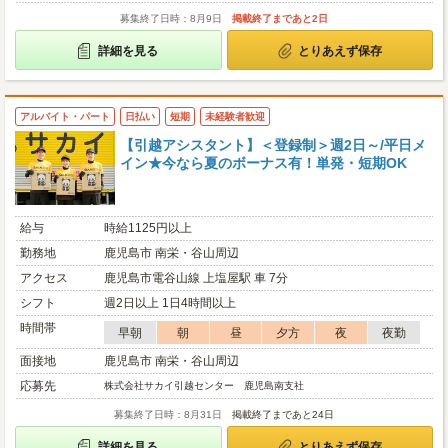
募集終了日時：8月9日
掲載終了まであと2日
詳細を見る
とりあえず保存
アルバイト・パート
日払い
短期
未経験者歓迎
【引越アシスタント】＜登録制＞週2日～/平日メ
イン★今なら夏のボーナス有！単発・短期OK
給与
時給1125円以上
勤務地
鹿児島市 南栄・谷山周辺
アクセス
鹿児島市電谷山線 上塩屋駅 車 7分
シフト
週2日以上 1日4時間以上
時間帯
早朝
朝
昼
夕方
夜
夜勤
面接地
鹿児島市 南栄・谷山周辺
応募先
株式会社サカイ引越センター 鹿児島南支社
募集終了日時：8月31日
掲載終了まであと24日
詳細を見る
とりあえず保存