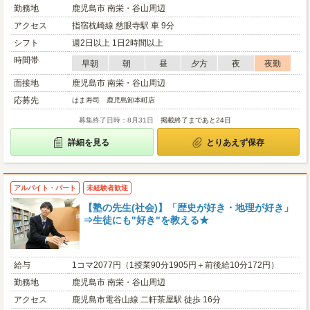
勤務地
鹿児島市 南栄・谷山周辺
アクセス
指宿枕崎線 慈眼寺駅 車 9分
シフト
週2日以上 1日2時間以上
時間帯
早朝
朝
昼
夕方
夜
夜勤
面接地
鹿児島市 南栄・谷山周辺
応募先
はま寿司 鹿児島卸本町店
募集終了日時：8月31日
掲載終了まであと24日
詳細を見る
とりあえず保存
アルバイト・パート
未経験者歓迎
【塾の先生(社会)】「歴史が好き・地理が好き」
⇒生徒にも"好き"を教える★
給与
1コマ2077円（1授業90分1905円＋前後給10分172円）
勤務地
鹿児島市 南栄・谷山周辺
アクセス
鹿児島市電谷山線 二軒茶屋駅 徒歩 16分