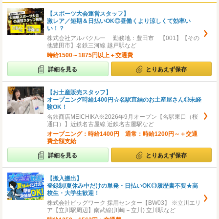
【スポーツ大会運営スタッフ】
激レア／短期＆日払いOK◎昼働くより涼しくて効率い
い！？
株式会社アルバクルー 勤務地：豊田市 【001】【その
他豊田市】名鉄三河線 越戸駅など
時給1500～1875円以上＋交通費
詳細を見る
とりあえず保存
【お土産販売スタッフ】
オープニング時給1400円☆名駅直結のお土産屋さん◎未経
験OK！
名鉄商店MEICHIKA※2026年9月オープン【名駅東口（桜
通口）】近鉄名古屋線 近鉄名古屋駅など
オープニング：時給1400円 通常：時給1200円～＋交通
費全額支給
詳細を見る
とりあえず保存
【搬入搬出】
登録制/夏休み中だけの単発・日払いOK◎履歴書不要★高
校生・大学生歓迎！
株式会社ビッグワーク 採用センター【BW03】 ※立川エリ
ア【立川駅周辺】南武線(川崎－立川) 立川駅など