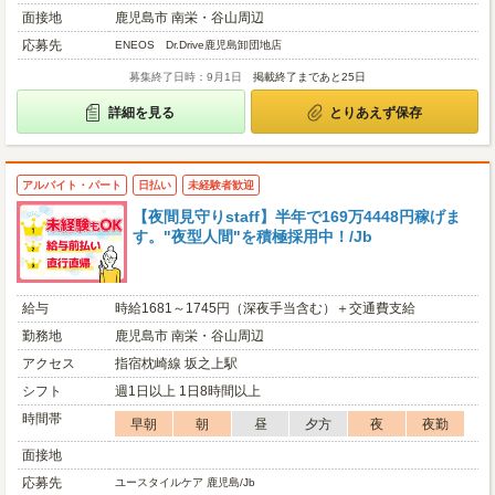
面接地
鹿児島市 南栄・谷山周辺
応募先
ENEOS Dr.Drive鹿児島卸団地店
募集終了日時：9月1日
掲載終了まであと25日
詳細を見る
とりあえず保存
アルバイト・パート
日払い
未経験者歓迎
【夜間見守りstaff】半年で169万4448円稼げま
す。"夜型人間"を積極採用中！/Jb
給与
時給1681～1745円（深夜手当含む）＋交通費支給
勤務地
鹿児島市 南栄・谷山周辺
アクセス
指宿枕崎線 坂之上駅
シフト
週1日以上 1日8時間以上
時間帯
早朝
朝
昼
夕方
夜
夜勤
面接地
応募先
ユースタイルケア 鹿児島/Jb