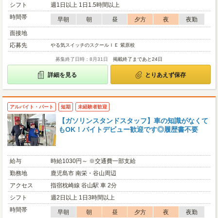
シフト
週1日以上 1日1.5時間以上
時間帯
早朝
朝
昼
夕方
夜
夜勤
面接地
応募先
やる気スイッチのスクールＩＥ 紫原校
募集終了日時：8月31日
掲載終了まであと24日
詳細を見る
とりあえず保存
アルバイト・パート
短期
未経験者歓迎
【ガソリンスタンドスタッフ】車の知識がなくて
もOK！バイトデビュー歓迎です◎履歴書不要
給与
時給1030円～ ※交通費一部支給
勤務地
鹿児島市 南栄・谷山周辺
アクセス
指宿枕崎線 谷山駅 車 2分
シフト
週2日以上 1日3時間以上
時間帯
早朝
朝
昼
夕方
夜
夜勤