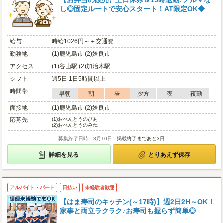
【お弁当の販売】土日休み＆15時退勤♪ノルマな
し◎固定ルートで安心スタート！AT限定OK◆
給与
時給1026円～＋交通費
勤務地
(1)鹿児島市 (2)姶良市
アクセス
(1)谷山駅 (2)加治木駅
シフト
週5日 1日5時間以上
時間帯
早朝
朝
昼
夕方
夜
夜勤
面接地
(1)鹿児島市 (2)姶良市
応募先
(1)
おべんとうのぴあ
(2)
おべんとうのみね
募集終了日時：8月10日
掲載終了まであと3日
詳細を見る
とりあえず保存
アルバイト・パート
日払い
未経験者歓迎
【はま寿司のキッチン(～17時)】週2日2H～OK！
家事と両立ラクラク♪お寿司も握らず簡単◎