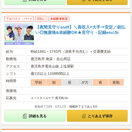
アルバイト・パート
日払い
未経験者歓迎
【夜間見守りstaff】＼高収入×大手⇒安定／前払
い◎無資格&未経験OK★見守り・記録etc/Jb
給与
時給1681～1745円（深夜手当含む）＋交通費支給
勤務地
鹿児島市 南栄・谷山周辺
アクセス
鹿児島市電谷山線 上塩屋駅
シフト
週1日以上 1日8時間以上
時間帯
早朝
朝
昼
夕方
夜
夜勤
面接地
応募先
ユースタイルケア 鹿児島/Jb
募集終了日時：8月12日
掲載終了まであと5日
詳細を見る
とりあえず保存