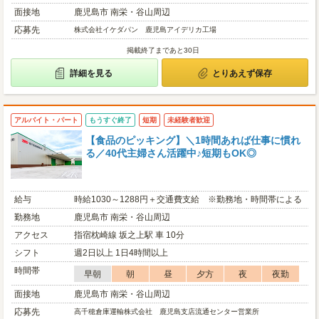
面接地
鹿児島市 南栄・谷山周辺
応募先
株式会社イケダパン 鹿児島アイデリカ工場
掲載終了まであと30日
詳細を見る
とりあえず保存
アルバイト・パート
もうすぐ終了
短期
未経験者歓迎
【食品のピッキング】＼1時間あれば仕事に慣れ
る／40代主婦さん活躍中♪短期もOK◎
給与
時給1030～1288円＋交通費支給 ※勤務地・時間帯による
勤務地
鹿児島市 南栄・谷山周辺
アクセス
指宿枕崎線 坂之上駅 車 10分
シフト
週2日以上 1日4時間以上
時間帯
早朝
朝
昼
夕方
夜
夜勤
面接地
鹿児島市 南栄・谷山周辺
応募先
高千穂倉庫運輸株式会社 鹿児島支店流通センター営業所