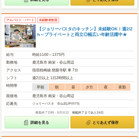
アルバイト・パート
未経験者歓迎
【ジョリーパスタのキッチン】未経験OK！週2/2
h～プライベートと両立◎幅広い年齢活躍中★
給与
時給1100～1375円
勤務地
鹿児島市 南栄・谷山周辺
アクセス
指宿枕崎線 慈眼寺駅 車 7分
シフト
週2日以上 1日2時間以上
時間帯
早朝
朝
昼
夕方
夜
夜勤
面接地
鹿児島市 南栄・谷山周辺
応募先
ジョリーパスタ 谷山店[JP0575]
募集終了日時：8月31日
掲載終了まであと24日
詳細を見る
とりあえず保存