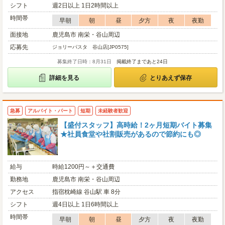
シフト
週2日以上 1日2時間以上
時間帯
早朝
朝
昼
夕方
夜
夜勤
面接地
鹿児島市 南栄・谷山周辺
応募先
ジョリーパスタ 谷山店[JP0575]
募集終了日時：8月31日
掲載終了まであと24日
詳細を見る
とりあえず保存
急募
アルバイト・パート
短期
未経験者歓迎
【盛付スタッフ】高時給！2ヶ月短期バイト募集
★社員食堂や社割販売があるので節約にも◎
給与
時給1200円～＋交通費
勤務地
鹿児島市 南栄・谷山周辺
アクセス
指宿枕崎線 谷山駅 車 8分
シフト
週4日以上 1日6時間以上
時間帯
早朝
朝
昼
夕方
夜
夜勤