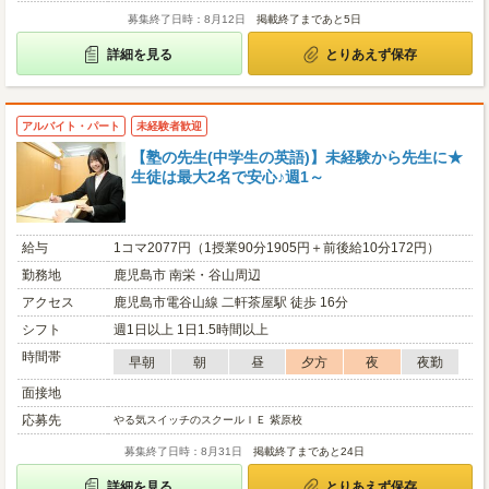
募集終了日時：8月12日
掲載終了まであと5日
詳細を見る
とりあえず保存
アルバイト・パート
未経験者歓迎
【塾の先生(中学生の英語)】未経験から先生に★
生徒は最大2名で安心♪週1～
給与
1コマ2077円（1授業90分1905円＋前後給10分172円）
勤務地
鹿児島市 南栄・谷山周辺
アクセス
鹿児島市電谷山線 二軒茶屋駅 徒歩 16分
シフト
週1日以上 1日1.5時間以上
時間帯
早朝
朝
昼
夕方
夜
夜勤
面接地
応募先
やる気スイッチのスクールＩＥ 紫原校
募集終了日時：8月31日
掲載終了まであと24日
詳細を見る
とりあえず保存