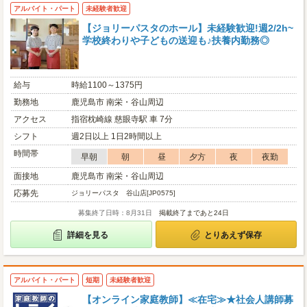
アルバイト・パート
未経験者歓迎
【ジョリーパスタのホール】未経験歓迎!週2/2h~
学校終わりや子どもの送迎も♪扶養内勤務◎
給与
時給1100～1375円
勤務地
鹿児島市 南栄・谷山周辺
アクセス
指宿枕崎線 慈眼寺駅 車 7分
シフト
週2日以上 1日2時間以上
時間帯
早朝
朝
昼
夕方
夜
夜勤
面接地
鹿児島市 南栄・谷山周辺
応募先
ジョリーパスタ 谷山店[JP0575]
募集終了日時：8月31日
掲載終了まであと24日
詳細を見る
とりあえず保存
アルバイト・パート
短期
未経験者歓迎
【オンライン家庭教師】≪在宅≫★社会人講師募