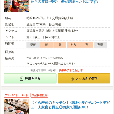
たちの笑顔=夢や」夢が詰まったお店です♪
給与
時給1026円以上＋交通費全額支給
勤務地
鹿児島市 南栄・谷山周辺
アクセス
鹿児島市電谷山線 上塩屋駅 徒歩 12分
シフト
週2日以上 1日4時間以上
時間帯
早朝
朝
昼
夕方
夜
夜勤
面接地
応募先
だがし夢や イオンモール鹿児島
※ こちらの求人はWEB応募のみとなります
募集終了日時：8月9日
掲載終了まであと2日
詳細を見る
とりあえず保存
アルバイト・パート
未経験者歓迎
【くら寿司のキッチン】<週2~>夏からパートデビ
ュー★家庭と両立◎お家で面接OK！