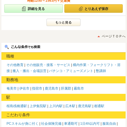
時給1250～1563円＋交通費
詳細を見る
とりあえず保存
ページＴＯＰへ
職種
その他教育
その他販売・接客・サービス
構内作業・フォークリフト・溶
接
搬入・搬出・会場設営
パチンコ・アミューズメント
塾講師
勤務地
奄美市
伊佐市
指宿市
鹿児島市
肝属郡
霧島市
駅
桜島桟橋通駅
上伊集院駅
上川内駅
広木駅
鹿児島駅
都通駅
こだわり条件
PCスキルが身に付く
社会保険完備
車通勤可
1日4h以内可
服装自由