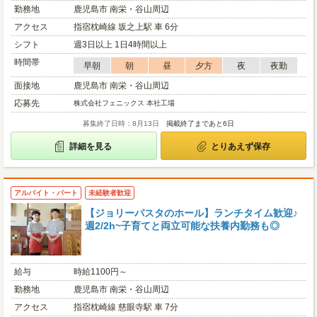
勤務地
鹿児島市 南栄・谷山周辺
アクセス
指宿枕崎線 坂之上駅 車 6分
シフト
週3日以上 1日4時間以上
時間帯
早朝
朝
昼
夕方
夜
夜勤
面接地
鹿児島市 南栄・谷山周辺
応募先
株式会社フェニックス 本社工場
募集終了日時：8月13日
掲載終了まであと6日
詳細を見る
とりあえず保存
アルバイト・パート
未経験者歓迎
【ジョリーパスタのホール】ランチタイム歓迎♪
週2/2h~子育てと両立可能な扶養内勤務も◎
給与
時給1100円～
勤務地
鹿児島市 南栄・谷山周辺
アクセス
指宿枕崎線 慈眼寺駅 車 7分