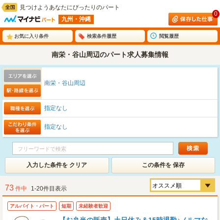
見つけようあなたにぴったりのパート
0
九州・沖縄
お気に入り条件
検索条件履歴
閲覧履歴
南栄・谷山周辺のパート求人募集情報
南栄・谷山周辺
指定なし
指定なし
入力した条件を クリア
この条件を 保存
73
件中
1-20件目表示
アルバイト・パート
短期
未経験者歓迎