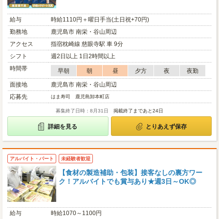
給与
時給1110円＋曜日手当(土日祝+70円)
勤務地
鹿児島市 南栄・谷山周辺
アクセス
指宿枕崎線 慈眼寺駅 車 9分
シフト
週2日以上 1日2時間以上
時間帯
早朝
朝
昼
夕方
夜
夜勤
面接地
鹿児島市 南栄・谷山周辺
応募先
はま寿司 鹿児島卸本町店
募集終了日時：8月31日
掲載終了まであと24日
詳細を見る
とりあえず保存
アルバイト・パート
未経験者歓迎
【食材の製造補助・包装】接客なしの裏方ワー
ク！アルバイトでも賞与あり★週3日～OK◎
給与
時給1070～1100円