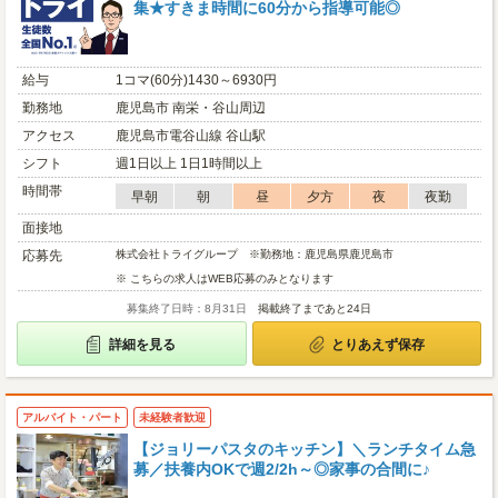
集★すきま時間に60分から指導可能◎
給与
1コマ(60分)1430～6930円
勤務地
鹿児島市 南栄・谷山周辺
アクセス
鹿児島市電谷山線 谷山駅
シフト
週1日以上 1日1時間以上
時間帯
早朝
朝
昼
夕方
夜
夜勤
面接地
応募先
株式会社トライグループ ※勤務地：鹿児島県鹿児島市
※ こちらの求人はWEB応募のみとなります
募集終了日時：8月31日
掲載終了まであと24日
詳細を見る
とりあえず保存
アルバイト・パート
未経験者歓迎
【ジョリーパスタのキッチン】＼ランチタイム急
募／扶養内OKで週2/2h～◎家事の合間に♪