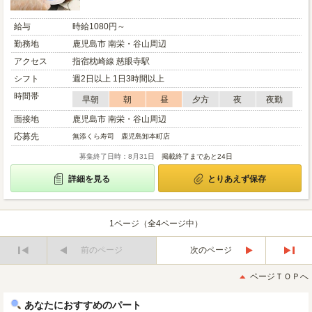
給与
時給1080円～
勤務地
鹿児島市 南栄・谷山周辺
アクセス
指宿枕崎線 慈眼寺駅
シフト
週2日以上 1日3時間以上
時間帯
早朝
朝
昼
夕方
夜
夜勤
面接地
鹿児島市 南栄・谷山周辺
応募先
無添くら寿司 鹿児島卸本町店
募集終了日時：8月31日
掲載終了まであと24日
詳細を見る
とりあえず保存
1ページ（全4ページ中）
前のページ
次のページ
最
最
初
後
ページＴＯＰへ
へ
へ
あなたにおすすめのパート