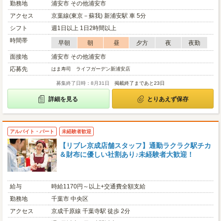
勤務地
浦安市 その他浦安市
アクセス
京葉線(東京－蘇我) 新浦安駅 車 5分
シフト
週1日以上 1日2時間以上
時間帯
早朝
朝
昼
夕方
夜
夜勤
面接地
浦安市 その他浦安市
応募先
はま寿司 ライフガーデン新浦安店
募集終了日時：8月31日
掲載終了まであと23日
詳細を見る
とりあえず保存
アルバイト・パート
未経験者歓迎
【リブレ京成店舗スタッフ】通勤ラクラク駅チカ
＆財布に優しい社割あり♪未経験者大歓迎！
給与
時給1170円～以上+交通費全額支給
勤務地
千葉市 中央区
アクセス
京成千原線 千葉寺駅 徒歩 2分