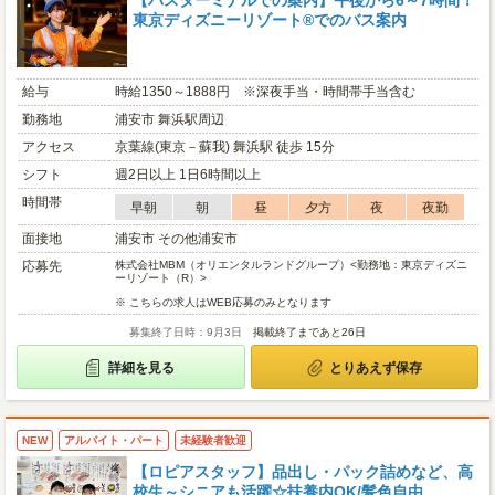
【バスターミナルでの案内】午後から6～7時間！
東京ディズニーリゾート®でのバス案内
給与
時給1350～1888円 ※深夜手当・時間帯手当含む
勤務地
浦安市 舞浜駅周辺
アクセス
京葉線(東京－蘇我) 舞浜駅 徒歩 15分
シフト
週2日以上 1日6時間以上
時間帯
早朝
朝
昼
夕方
夜
夜勤
面接地
浦安市 その他浦安市
応募先
株式会社MBM（オリエンタルランドグループ）<勤務地：東京ディズニ
ーリゾート（R）>
※ こちらの求人はWEB応募のみとなります
募集終了日時：9月3日
掲載終了まであと26日
詳細を見る
とりあえず保存
NEW
アルバイト・パート
未経験者歓迎
【ロピアスタッフ】品出し・パック詰めなど、高
校生～シニアも活躍☆扶養内OK/髪色自由