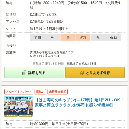
給与
(1)時給1200～1240円 (2)時給1500～1540円 +交通費支
給
勤務地
(1)浦安市 (2)北区
アクセス
(1)舞浜駅 (2)西巣鴨駅
シフト
週1日以上 1日3時間以上
時間帯
早朝
朝
昼
夕方
夜
夜勤
面接地
応募先
(1)
舞浜小学校地区児童育成クラブ
(2)
わくわく滝二ひろば
募集終了日時：8月26日
掲載終了まであと18日
詳細を見る
とりあえず保存
アルバイト・パート
日払い
未経験者歓迎
【はま寿司のキッチン(～17時)】週1日2H～OK！
家事と両立ラクラク♪お寿司も握らず簡単◎
給与
時給1300円＋曜日手当(土日祝+70円)