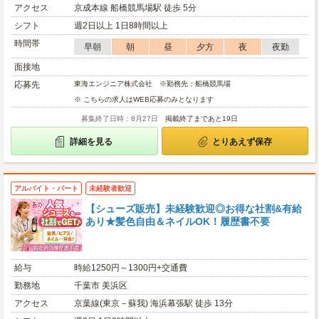
アクセス
京成本線 船橋競馬場駅 徒歩 5分
シフト
週2日以上 1日8時間以上
時間帯
早朝
朝
昼
夕方
夜
夜勤
面接地
応募先
東海エンジニア株式会社 ※勤務先：船橋競馬場
※ こちらの求人はWEB応募のみとなります
募集終了日時：8月27日
掲載終了まであと19日
詳細を見る
とりあえず保存
アルバイト・パート
未経験者歓迎
【シューズ販売】未経験歓迎◎お得な社割&有給
あり★髪色自由＆ネイルOK！履歴書不要
給与
時給1250円～1300円+交通費
勤務地
千葉市 美浜区
アクセス
京葉線(東京－蘇我) 海浜幕張駅 徒歩 13分