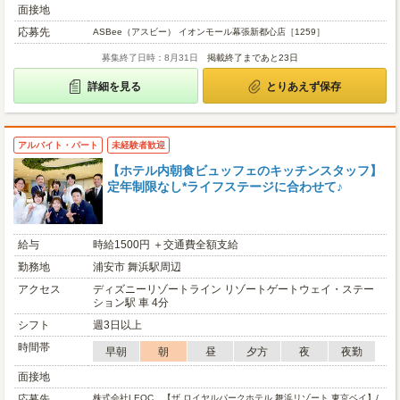
面接地
応募先
ASBee（アスビー） イオンモール幕張新都心店［1259］
募集終了日時：8月31日
掲載終了まであと23日
詳細を見る
とりあえず保存
アルバイト・パート
未経験者歓迎
【ホテル内朝食ビュッフェのキッチンスタッフ】
定年制限なし*ライフステージに合わせて♪
給与
時給1500円 ＋交通費全額支給
勤務地
浦安市 舞浜駅周辺
アクセス
ディズニーリゾートライン リゾートゲートウェイ・ステー
ション駅 車 4分
シフト
週3日以上
時間帯
早朝
朝
昼
夕方
夜
夜勤
面接地
応募先
株式会社LEOC 【ザ ロイヤルパークホテル 舞浜リゾート 東京ベイ】/