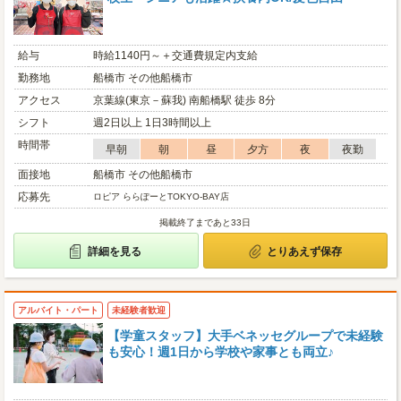
給与
時給1140円～＋交通費規定内支給
勤務地
船橋市 その他船橋市
アクセス
京葉線(東京－蘇我) 南船橋駅 徒歩 8分
シフト
週2日以上 1日3時間以上
時間帯
早朝
朝
昼
夕方
夜
夜勤
面接地
船橋市 その他船橋市
応募先
ロピア ららぽーとTOKYO-BAY店
掲載終了まであと33日
詳細を見る
とりあえず保存
アルバイト・パート
未経験者歓迎
【学童スタッフ】大手ベネッセグループで未経験
も安心！週1日から学校や家事とも両立♪