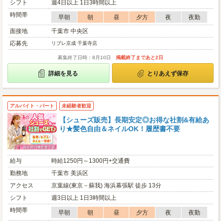
シフト
週4日以上 1日3時間以上
時間帯
早朝
朝
昼
夕方
夜
夜勤
面接地
千葉市 中央区
応募先
リブレ京成 千葉寺店
募集終了日時：8月10日
掲載終了まであと2日
詳細を見る
とりあえず保存
アルバイト・パート
未経験者歓迎
【シューズ販売】長期安定◎お得な社割&有給あ
り★髪色自由＆ネイルOK！履歴書不要
給与
時給1250円～1300円+交通費
勤務地
千葉市 美浜区
アクセス
京葉線(東京－蘇我) 海浜幕張駅 徒歩 13分
シフト
週3日以上 1日3時間以上
時間帯
早朝
朝
昼
夕方
夜
夜勤