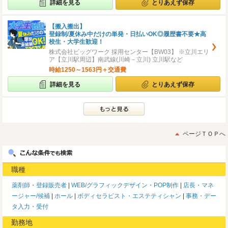
詳細を見る
とりあえず保存
【搬入搬出】
登録制/夏休み中だけの単発・日払いOK◎履歴書不要★高
校生・大学生歓迎！
株式会社ビッグワーク 採用センター【BW03】 ※立川エリ
ア【立川駅周辺】南武線(川崎－立川) 立川駅など
時給1250～1563円＋交通費
詳細を見る
とりあえず保存
ページＴＯＰへ
職種
薬剤師・登録販売者
WEB/グラフィックデザイン・POP制作
店長・マネ
ージャー/候補
ホール
ボディセラピスト・エステティシャン
事務・デー
タ入力・受付
勤務地