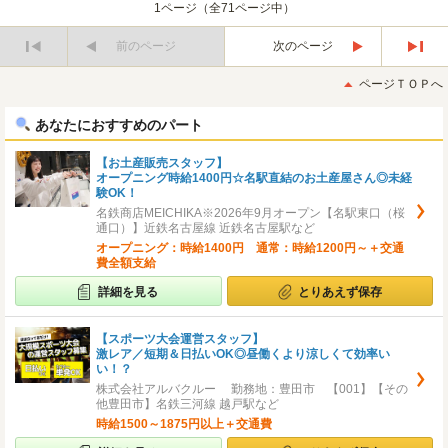
1ページ（全71ページ中）
前のページ
次のページ
最
最
初
後
ページＴＯＰへ
へ
へ
あなたにおすすめのパート
【お土産販売スタッフ】
オープニング時給1400円☆名駅直結のお土産屋さん◎未経
験OK！
名鉄商店MEICHIKA※2026年9月オープン【名駅東口（桜
通口）】近鉄名古屋線 近鉄名古屋駅など
オープニング：時給1400円 通常：時給1200円～＋交通
費全額支給
詳細を見る
とりあえず保存
【スポーツ大会運営スタッフ】
激レア／短期＆日払いOK◎昼働くより涼しくて効率い
い！？
株式会社アルバクルー 勤務地：豊田市 【001】【その
他豊田市】名鉄三河線 越戸駅など
時給1500～1875円以上＋交通費