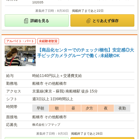
102035
募集終了日時：8月30日
掲載終了まであと22日
詳細を見る
とりあえず保存
アルバイト・パート
未経験者歓迎
【商品化センターでのチェック/梱包】安定感◎大
手ビッグカメラグループで働く♪未経験OK
給与
時給1140円以上＋交通費支給
勤務地
船橋市 その他船橋市
アクセス
京葉線(東京－蘇我) 南船橋駅 徒歩 15分
シフト
週3日以上 1日6時間以上
時間帯
早朝
朝
昼
夕方
夜
夜勤
面接地
船橋市 その他船橋市
応募先
株式会社ソフマップ
募集終了日時：9月3日
掲載終了まであと26日