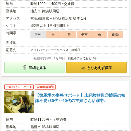
給与
時給1200～1400円 +交通費
勤務地
浦安市 舞浜駅周辺
アクセス
京葉線(東京－蘇我) 舞浜駅 徒歩 1分
シフト
週2日以上 1日4時間以上
時間帯
早朝
朝
昼
夕方
夜
夜勤
面接地
応募先
アウトバックステーキハウス 舞浜店
募集終了日時：8月18日
掲載終了まであと10日
詳細を見る
とりあえず保存
アルバイト・パート
未経験者歓迎
【競馬場の事務サポート】未経験歓迎◎競馬の知
識不要♪30代～40代の主婦さん活躍中♪
給与
時給1150円～＋交通費
勤務地
船橋市 船橋駅周辺