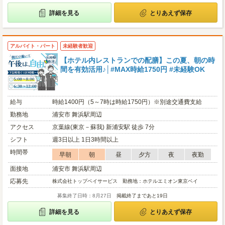
詳細を見る
とりあえず保存
アルバイト・パート
未経験者歓迎
【ホテル内レストランでの配膳】この夏、朝の時
間を有効活用♪│#MAX時給1750円 #未経験OK
給与
時給1400円（5～7時は時給1750円）※別途交通費支給
勤務地
浦安市 舞浜駅周辺
アクセス
京葉線(東京－蘇我) 新浦安駅 徒歩 7分
シフト
週3日以上 1日3時間以上
時間帯
早朝
朝
昼
夕方
夜
夜勤
面接地
浦安市 舞浜駅周辺
応募先
株式会社トップベイサービス 勤務地：ホテルエミオン東京ベイ
募集終了日時：8月27日
掲載終了まであと19日
詳細を見る
とりあえず保存