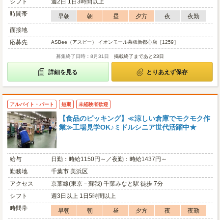
シフト
週2日 1日3時間以上
時間帯
早朝
朝
昼
夕方
夜
夜勤
面接地
応募先
ASBee（アスビー） イオンモール幕張新都心店［1259］
募集終了日時：8月31日
掲載終了まであと23日
詳細を見る
とりあえず保存
アルバイト・パート
短期
未経験者歓迎
【食品のピッキング】≪涼しい倉庫でモクモク作
業≫工場見学OK♪ミドルシニア世代活躍中★
給与
日勤：時給1150円～／夜勤：時給1437円～
勤務地
千葉市 美浜区
アクセス
京葉線(東京－蘇我) 千葉みなと駅 徒歩 7分
シフト
週3日以上 1日5時間以上
時間帯
早朝
朝
昼
夕方
夜
夜勤