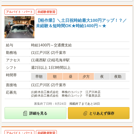
アルバイト・パート
未経験者歓迎
【軽作業】＼土日祝時給最大100円アップ！？／
未経験＆短時間OK★時給1400円～★
給与
時給1400円～交通費支給
勤務地
(1)江戸川区 (2)千葉市
アクセス
(1)葛西駅 (2)稲毛海岸駅
シフト
週2日以上 1日3時間以上
時間帯
早朝
朝
昼
夕方
夜
夜勤
面接地
(1)江戸川区 (2)千葉市
応募先
(1)
鈴木自工株式会社 車検のコバック 江戸川本店
(2)
鈴木自工株式会社 車検のコバック 千葉美浜店
募集終了日時：8月24日
掲載終了まであと16日
詳細を見る
とりあえず保存
アルバイト・パート
未経験者歓迎