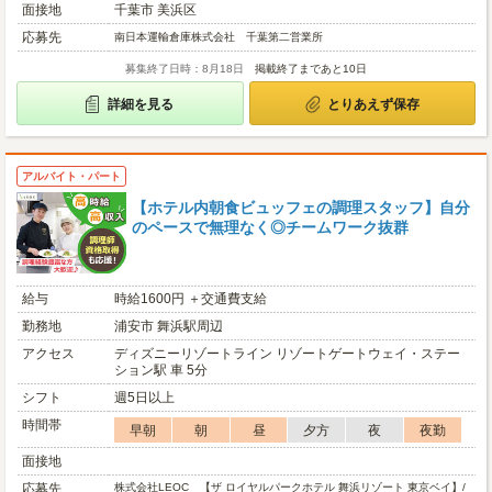
面接地
千葉市 美浜区
応募先
南日本運輸倉庫株式会社 千葉第二営業所
募集終了日時：8月18日
掲載終了まであと10日
詳細を見る
とりあえず保存
アルバイト・パート
【ホテル内朝食ビュッフェの調理スタッフ】自分
のペースで無理なく◎チームワーク抜群
給与
時給1600円 ＋交通費支給
勤務地
浦安市 舞浜駅周辺
アクセス
ディズニーリゾートライン リゾートゲートウェイ・ステー
ション駅 車 5分
シフト
週5日以上
時間帯
早朝
朝
昼
夕方
夜
夜勤
面接地
応募先
株式会社LEOC 【ザ ロイヤルパークホテル 舞浜リゾート 東京ベイ】/