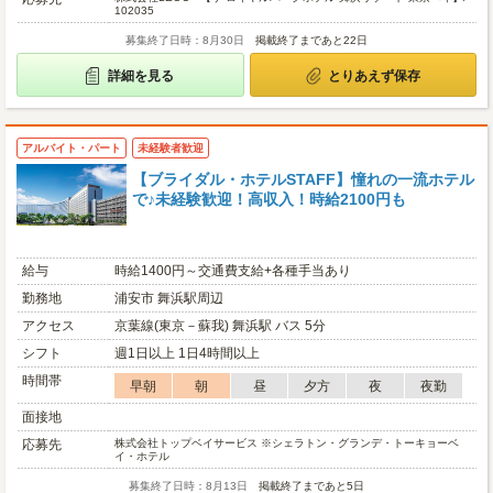
102035
募集終了日時：8月30日
掲載終了まであと22日
詳細を見る
とりあえず保存
アルバイト・パート
未経験者歓迎
【ブライダル・ホテルSTAFF】憧れの一流ホテル
で♪未経験歓迎！高収入！時給2100円も
給与
時給1400円～交通費支給+各種手当あり
勤務地
浦安市 舞浜駅周辺
アクセス
京葉線(東京－蘇我) 舞浜駅 バス 5分
シフト
週1日以上 1日4時間以上
時間帯
早朝
朝
昼
夕方
夜
夜勤
面接地
応募先
株式会社トップベイサービス ※シェラトン・グランデ・トーキョーベ
イ・ホテル
募集終了日時：8月13日
掲載終了まであと5日