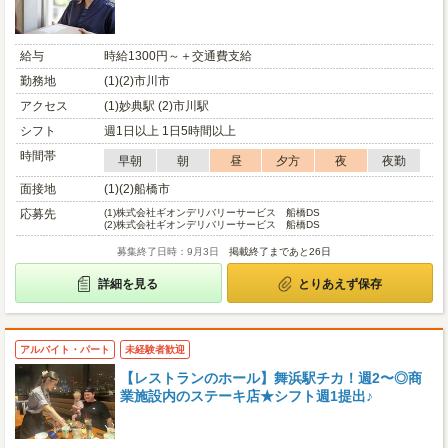
給与
時給1300円～＋交通費支給
勤務地
(1)(2)市川市
アクセス
(1)妙典駅 (2)市川駅
シフト
週1日以上 1日5時間以上
時間帯
早朝
朝
昼
夕方
夜
夜勤
面接地
(1)(2)船橋市
応募先
(1)
株式会社ギオンデリバリーサービス 船橋DS
(2)
株式会社ギオンデリバリーサービス 船橋DS
募集終了日時：9月3日
掲載終了まであと26日
詳細を見る
とりあえず保存
アルバイト・パート
未経験者歓迎
【レストランのホール】舞浜駅チカ！週2〜◎商
業施設内のステーキ店★シフト週1提出♪