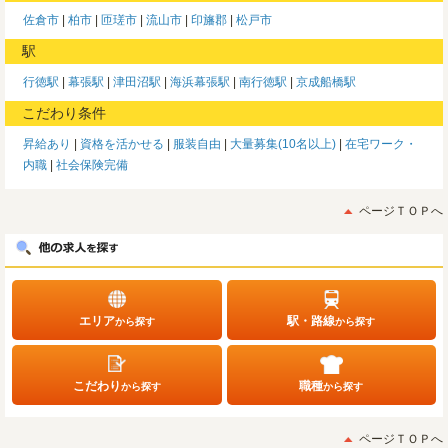
佐倉市
柏市
匝瑳市
流山市
印旛郡
松戸市
駅
行徳駅
幕張駅
津田沼駅
海浜幕張駅
南行徳駅
京成船橋駅
こだわり条件
昇給あり
資格を活かせる
服装自由
大量募集(10名以上)
在宅ワーク・
内職
社会保険完備
ページＴＯＰへ
エリア
駅・路線
から探す
から探す
こだわり
職種
から探す
から探す
ページＴＯＰへ