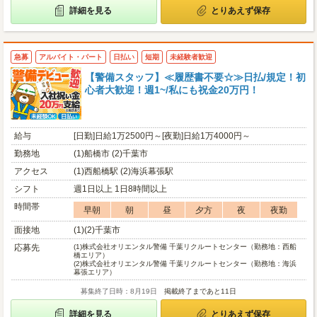
詳細を見る
とりあえず保存
急募
アルバイト・パート
日払い
短期
未経験者歓迎
【警備スタッフ】≪履歴書不要☆≫日払/規定！初
心者大歓迎！週1~/私にも祝金20万円！
給与
[日勤]日給1万2500円～[夜勤]日給1万4000円～
勤務地
(1)船橋市 (2)千葉市
アクセス
(1)西船橋駅 (2)海浜幕張駅
シフト
週1日以上 1日8時間以上
時間帯
早朝
朝
昼
夕方
夜
夜勤
面接地
(1)(2)千葉市
応募先
(1)
株式会社オリエンタル警備 千葉リクルートセンター（勤務地：西船
橋エリア）
(2)
株式会社オリエンタル警備 千葉リクルートセンター（勤務地：海浜
幕張エリア）
募集終了日時：8月19日
掲載終了まであと11日
詳細を見る
とりあえず保存