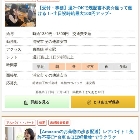
【受付・事務】週2~OKで履歴書不要☆座って働
ける！~土日祝時給最大100円アップ~
給与
時給1380円～1800円 交通費支給
勤務地
浦安市 その他浦安市
アクセス
東西線 浦安駅
シフト
週2日以上 1日5時間以上
時間帯
早朝
朝
昼
夕方
夜
夜勤
面接地
浦安市 その他浦安市
応募先
鈴木自工株式会社 車検のコバック 浦安店
募集終了日時：8月24日
掲載終了まであと16日
詳細を見る
とりあえず保存
アルバイト・パート
短期
未経験者歓迎
【Amazonのお荷物の歩き配送】レアバイト！免
許不要◎"台車＆ほぼ軽量物"でラクラク