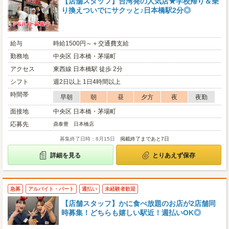
【店舗スタッフ】台湾発の人気店★学校帰り＆乗
り換えついでにサクッと♪日本橋駅2分◎
給与
時給1500円～＋交通費支給
勤務地
中央区 日本橋・茅場町
アクセス
東西線 日本橋駅 徒歩 2分
シフト
週2日以上 1日4時間以上
時間帯
早朝
朝
昼
夕方
夜
夜勤
面接地
中央区 日本橋・茅場町
応募先
鼎泰豊 日本橋店
募集終了日時：8月15日
掲載終了まであと7日
詳細を見る
とりあえず保存
急募
アルバイト・パート
週払い
未経験者歓迎
【店舗スタッフ】かに食べ放題のお店が2店舗同
時募集！どちらも嬉しい駅近！週払いOK◎