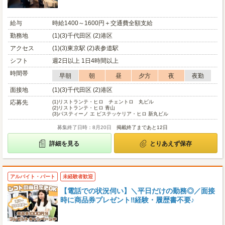
給与
時給1400～1600円＋交通費全額支給
勤務地
(1)(3)千代田区 (2)港区
アクセス
(1)(3)東京駅 (2)表参道駅
シフト
週2日以上 1日4時間以上
時間帯
早朝
朝
昼
夕方
夜
夜勤
面接地
(1)(3)千代田区 (2)港区
応募先
(1)
リストランテ・ヒロ チェントロ 丸ビル
(2)
リストランテ・ヒロ 青山
(3)
パスティーノ エ ビステッケリア・ヒロ 新丸ビル
募集終了日時：8月20日
掲載終了まであと12日
詳細を見る
とりあえず保存
アルバイト・パート
未経験者歓迎
【電話での状況伺い】＼平日だけの勤務◎／面接
時に商品券プレゼント‼経験・履歴書不要♪