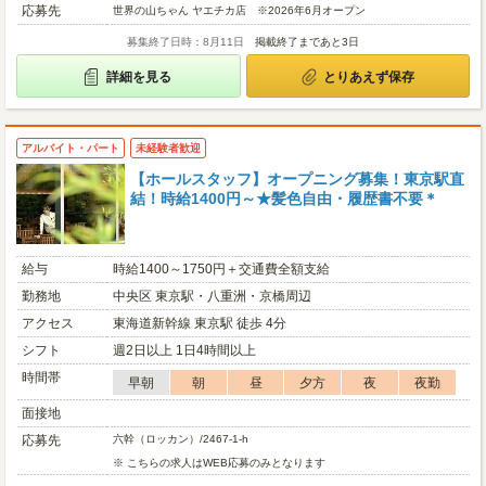
応募先
世界の山ちゃん ヤエチカ店 ※2026年6月オープン
募集終了日時：8月11日
掲載終了まであと3日
詳細を見る
とりあえず保存
アルバイト・パート
未経験者歓迎
【ホールスタッフ】オープニング募集！東京駅直
結！時給1400円～★髪色自由・履歴書不要＊
給与
時給1400～1750円＋交通費全額支給
勤務地
中央区 東京駅・八重洲・京橋周辺
アクセス
東海道新幹線 東京駅 徒歩 4分
シフト
週2日以上 1日4時間以上
時間帯
早朝
朝
昼
夕方
夜
夜勤
面接地
応募先
六幹（ロッカン）/2467-1-h
※ こちらの求人はWEB応募のみとなります