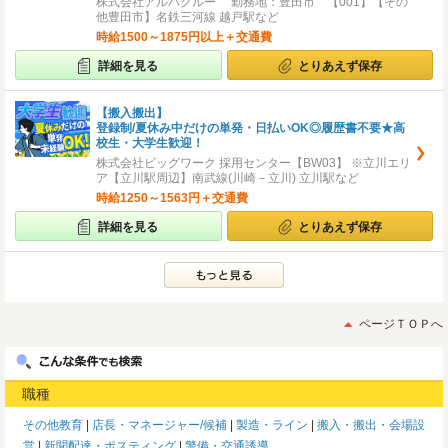
株式会社アルバクルー 勤務地：豊田市 【001】【その
他豊田市】名鉄三河線 越戸駅など
時給1500～1875円以上＋交通費
詳細を見る
とりあえず保存
【搬入搬出】
登録制/夏休み中だけの単発・日払いOK◎履歴書不要★高
校生・大学生歓迎！
株式会社ビッグワーク 採用センター【BW03】 ※立川エリ
ア【立川駅周辺】南武線(川崎－立川) 立川駅など
時給1250～1563円＋交通費
詳細を見る
とりあえず保存
ページＴＯＰへ
職種
その他教育
店長・マネージャー/候補
製造・ライン
搬入・搬出・会場設
営
新聞配達・ポスティング
警備・交通誘導