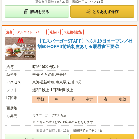
募集終了日時：8月23日
掲載終了まであと15日
詳細を見る
とりあえず保存
急募
アルバイト・パート
週払い
未経験者歓迎
【モスバーガーSTAFF】＼8月19日オープン／社
割50%OFF!!前給制度あり★履歴書不要◎
給与
時給1500円以上
勤務地
中央区 その他中央区
アクセス
東海道新幹線 東京駅 徒歩 3分
シフト
週2日以上 1日3時間以上
時間帯
早朝
朝
昼
夕方
夜
夜勤
面接地
応募先
モスバーガーヤエチカ店
※ こちらの求人はWEB応募のみとなります
募集終了日時：8月12日
掲載終了まであと4日