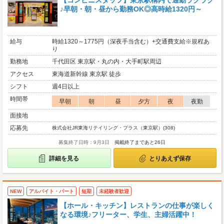
【コンビニスタッフ】東京駅構内で通勤ラクラク
♪早朝・朝・昼から勤務OK◎高時給1320円～
給与
時給1320～1775円（深夜手当含む）+交通費支給※規程あ
り
勤務地
千代田区 東京駅・丸の内・大手町駅周辺
アクセス
東海道新幹線 東京駅 徒歩
シフト
週4日以上
時間帯
早朝
朝
昼
夕方
夜
夜勤
面接地
応募先
株式会社JR東海リテイリング・プラス（東京駅）(308)
募集終了日時：9月3日
掲載終了まであと26日
詳細を見る
とりあえず保存
NEW
アルバイト・パート
短期
未経験者歓迎
【ホール・キッチン】レストランの仕事が楽しく
なる環境♪フリーター、学生、主婦活躍中！