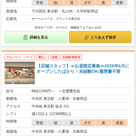
時間帯
早朝
朝
昼
夕方
夜
夜勤
面接地
千代田区 東京駅・丸の内・大手町駅周辺
応募先
オーベルジーヌ グランスタ東京店
募集終了日時：8月18日
掲載終了まであと10日
詳細を見る
とりあえず保存
アルバイト・パート
週払い
短期
未経験者歓迎
【店舗スタッフ】≪お昼限定募集≫2026年6月に
オープンしたばかり！未経験OK/履歴書不要
給与
時給1500円～ ＋交通費支給
勤務地
中央区 東京駅・八重洲・京橋周辺
アクセス
中央線 東京駅 徒歩 2分
シフト
週1日以上 1日3時間以上
時間帯
早朝
朝
昼
夕方
夜
夜勤
面接地
中央区 東京駅・八重洲・京橋周辺