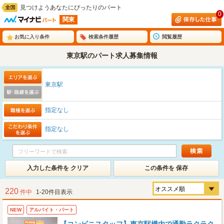
見つけようあなたにぴったりのパート
0
関東
お気に入り条件
検索条件履歴
閲覧履歴
東京駅のパート求人募集情報
東京駅
指定なし
指定なし
入力した条件を クリア
この条件を 保存
220
件中
1-20件目表示
NEW
アルバイト・パート