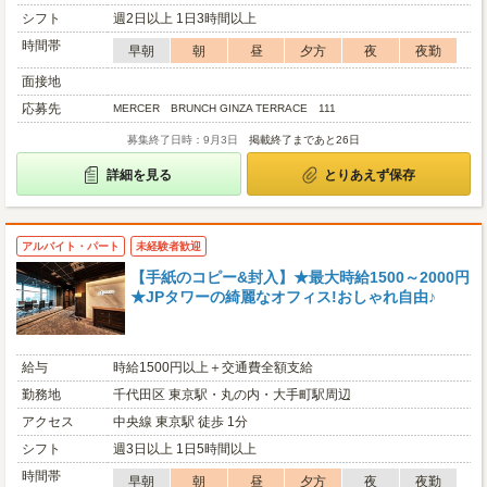
シフト
週2日以上 1日3時間以上
時間帯
早朝
朝
昼
夕方
夜
夜勤
面接地
応募先
MERCER BRUNCH GINZA TERRACE 111
募集終了日時：9月3日
掲載終了まであと26日
詳細を見る
とりあえず保存
アルバイト・パート
未経験者歓迎
【手紙のコピー&封入】★最大時給1500～2000円
★JPタワーの綺麗なオフィス!おしゃれ自由♪
給与
時給1500円以上＋交通費全額支給
勤務地
千代田区 東京駅・丸の内・大手町駅周辺
アクセス
中央線 東京駅 徒歩 1分
シフト
週3日以上 1日5時間以上
時間帯
早朝
朝
昼
夕方
夜
夜勤