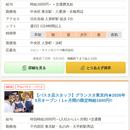
給与
時給1600円～＋交通費支給
勤務地
中央区 東京駅・八重洲・京橋周辺
アクセス
日比谷線 人形町駅 徒歩 2分
シフト
週3日 1日4時間以上
時間帯
早朝
朝
昼
夕方
夜
夜勤
面接地
中央区 人形町・浜町
応募先
リビン・テクノロジーズ株式会社
募集終了日時：8月19日
掲載終了まであと11日
詳細を見る
とりあえず保存
NEW
アルバイト・パート
【パスタ店スタッフ】グランスタ東京内★2026年
9月オープン！1ヶ月間の限定時給1600円!!
給与
特別時給1600円～(入社から1ヶ月間) +交通費
勤務地
千代田区 東京駅・丸の内・大手町駅周辺