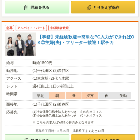
詳細を見る
とりあえず保存
急募
アルバイト・パート
未経験者歓迎
【事務】未経験歓迎⇒簡単なPC入力ができればO
K◎主婦(夫)・フリーター歓迎！駅チカ
給与
時給1500円
勤務地
(1)千代田区 (2)渋谷区
アクセス
(1)東京駅 (2)代々木駅
シフト
週4日以上 1日6時間以上
時間帯
早朝
朝
昼
夕方
夜
夜勤
面接地
(1)千代田区 (2)渋谷区
応募先
(1)
社会保険労務士法人あかつき 丸の内オフィス
(2)
社会保険労務士法人あかつき 代々木オフィス
※ こちらの求人はWEB応募のみとなります
募集終了日時：8月20日
掲載終了まであと12日