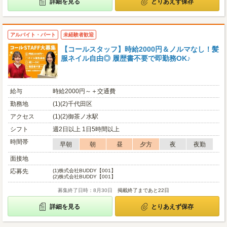
詳細を見る
とりあえず保存
アルバイト・パート
未経験者歓迎
【コールスタッフ】時給2000円＆ノルマなし！髪
服ネイル自由◎ 履歴書不要で即勤務OK♪
給与
時給2000円～＋交通費
勤務地
(1)(2)千代田区
アクセス
(1)(2)御茶ノ水駅
シフト
週2日以上 1日5時間以上
時間帯
早朝
朝
昼
夕方
夜
夜勤
面接地
応募先
(1)
株式会社BUDDY【001】
(2)
株式会社BUDDY【001】
募集終了日時：8月30日
掲載終了まであと22日
詳細を見る
とりあえず保存