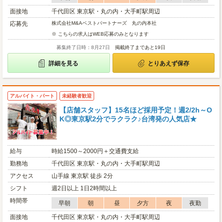
面接地
千代田区 東京駅・丸の内・大手町駅周辺
応募先
株式会社M&Aベストパートナーズ 丸の内本社
※ こちらの求人はWEB応募のみとなります
募集終了日時：8月27日
掲載終了まであと19日
詳細を見る
とりあえず保存
アルバイト・パート
未経験者歓迎
【店舗スタッフ】15名ほど採用予定！週2/2h～O
K◎東京駅2分でラクラク♪台湾発の人気店★
給与
時給1500～2000円＋交通費支給
勤務地
千代田区 東京駅・丸の内・大手町駅周辺
アクセス
山手線 東京駅 徒歩 2分
シフト
週2日以上 1日2時間以上
時間帯
早朝
朝
昼
夕方
夜
夜勤
面接地
千代田区 東京駅・丸の内・大手町駅周辺