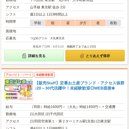
勤務地
千代田区 東京駅・丸の内・大手町駅周辺
アクセス
山手線 東京駅 徒歩 2分
シフト
週1日以上 1日3時間以上
時間帯
早朝
朝
昼
夕方
夜
夜勤
面接地
応募先
つばめグリル 大丸東京店
募集終了日時：8月31日
掲載終了まであと23日
詳細を見る
とりあえず保存
アルバイト・パート
未経験者歓迎
【販売Staff】定番お土産ブランド・アクセス抜群
♪20～30代活躍中！未経験歓迎◎WEB面接❀
給与
（羽田）時給1600円～（大丸）時給1450円～ + 交通費
勤務地
(1)大田区 (2)千代田区
アクセス
(1)羽田空港第１・第２ターミナル駅(京急) (2)東京駅
シフト
週4日以上 1日8時間以上