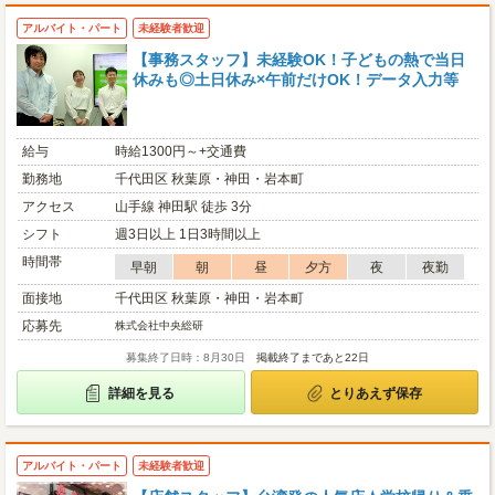
アルバイト・パート
未経験者歓迎
【事務スタッフ】未経験OK！子どもの熱で当日
休みも◎土日休み×午前だけOK！データ入力等
給与
時給1300円～+交通費
勤務地
千代田区 秋葉原・神田・岩本町
アクセス
山手線 神田駅 徒歩 3分
シフト
週3日以上 1日3時間以上
時間帯
早朝
朝
昼
夕方
夜
夜勤
面接地
千代田区 秋葉原・神田・岩本町
応募先
株式会社中央総研
募集終了日時：8月30日
掲載終了まであと22日
詳細を見る
とりあえず保存
アルバイト・パート
未経験者歓迎