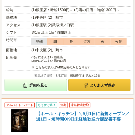
給与
(1)銀座店：時給1500円～ (2)溝の口店：時給1300円～
勤務地
(1)中央区 (2)川崎市
アクセス
(1)銀座駅 (2)武蔵溝ノ口駅
シフト
週1日以上 1日4時間以上
時間帯
早朝
朝
昼
夕方
夜
夜勤
面接地
(1)中央区 (2)川崎市
応募先
(1)
かにざんまい 銀座店
(2)
かにざんまい 溝の口店
※ こちらの求人はWEB応募のみとなります
募集終了日時：8月27日
掲載終了まであと19日
詳細を見る
とりあえず保存
アルバイト・パート
もうすぐ終了
短期
未経験者歓迎
【ホール・キッチン】＼9月1日に新規オープン／
週1日～短時間OK◎未経験歓迎☆履歴書不要