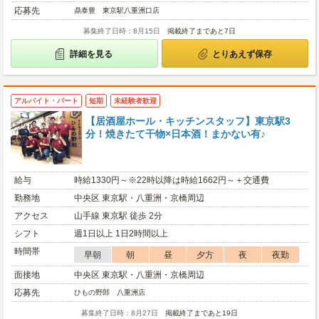
応募先
鼎泰豊 東京駅八重洲口店
募集終了日時：8月15日
掲載終了まであと7日
詳細を見る
とりあえず保存
アルバイト・パート
短期
未経験者歓迎
【居酒屋ホール・キッチンスタッフ】東京駅3
分！焼きたて干物×日本酒！まかない有♪
給与
時給1330円～※22時以降は時給1662円～＋交通費
勤務地
中央区 東京駅・八重洲・京橋周辺
アクセス
山手線 東京駅 徒歩 2分
シフト
週1日以上 1日2時間以上
時間帯
早朝
朝
昼
夕方
夜
夜勤
面接地
中央区 東京駅・八重洲・京橋周辺
応募先
ひもの野郎 八重洲店
募集終了日時：8月27日
掲載終了まであと19日