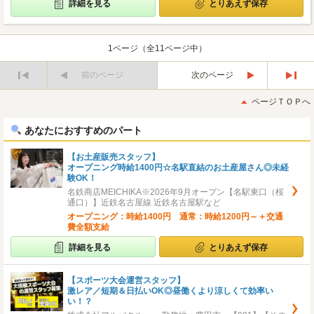
詳細を見る
とりあえず保存
1ページ（全11ページ中）
前のページ
次のページ
最
最
初
後
ページＴＯＰへ
へ
へ
あなたにおすすめのパート
【お土産販売スタッフ】
オープニング時給1400円☆名駅直結のお土産屋さん◎未経
験OK！
名鉄商店MEICHIKA※2026年9月オープン【名駅東口（桜
通口）】近鉄名古屋線 近鉄名古屋駅など
オープニング：時給1400円 通常：時給1200円～＋交通
費全額支給
詳細を見る
とりあえず保存
【スポーツ大会運営スタッフ】
激レア／短期＆日払いOK◎昼働くより涼しくて効率い
い！？