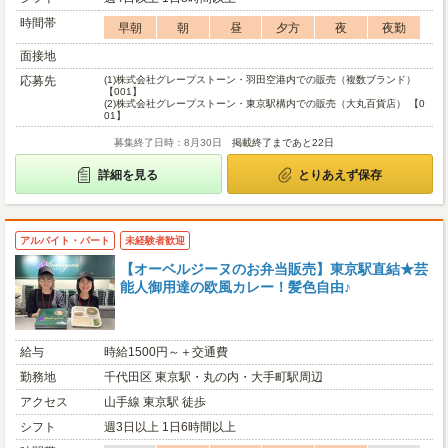
時間帯
早朝
朝
昼
夕方
夜
夜勤
面接地
応募先
(1)
株式会社グレープストーン・羽田空港内での販売（複数ブランド）
【001】
(2)
株式会社グレープストーン・東京駅構内での販売（大丸百貨店） 【0
01】
募集終了日時：8月30日
掲載終了まであと22日
詳細を見る
とりあえず保存
アルバイト・パート
未経験者歓迎
【オーベルジーヌのお弁当販売】東京駅直結★芸
能人御用達の欧風カレー！髪色自由♪
給与
時給1500円～＋交通費
勤務地
千代田区 東京駅・丸の内・大手町駅周辺
アクセス
山手線 東京駅 徒歩
シフト
週3日以上 1日6時間以上