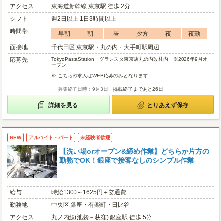
アクセス
東海道新幹線 東京駅 徒歩 2分
シフト
週2日以上 1日3時間以上
時間帯
早朝
朝
昼
夕方
夜
夜勤
面接地
千代田区 東京駅・丸の内・大手町駅周辺
応募先
TokyoPastaStation グランスタ東京店丸の内改札内 ※2026年9月オ
ープン
※ こちらの求人はWEB応募のみとなります
募集終了日時：9月3日
掲載終了まであと26日
詳細を見る
とりあえず保存
NEW
アルバイト・パート
未経験者歓迎
【洗い場orオープン&締め作業】どちらか片方の
勤務でOK！銀座で接客なしのシンプル作業
給与
時給1300～1625円＋交通費
勤務地
中央区 銀座・有楽町・日比谷
アクセス
丸ノ内線(池袋－荻窪) 銀座駅 徒歩 5分