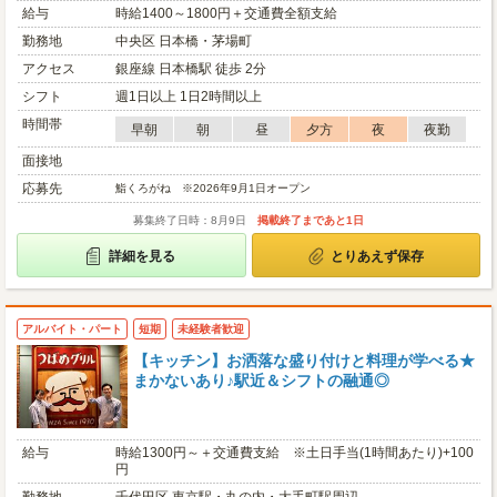
給与
時給1400～1800円＋交通費全額支給
勤務地
中央区 日本橋・茅場町
アクセス
銀座線 日本橋駅 徒歩 2分
シフト
週1日以上 1日2時間以上
時間帯
早朝
朝
昼
夕方
夜
夜勤
面接地
応募先
鮨くろがね ※2026年9月1日オープン
募集終了日時：8月9日
掲載終了まであと1日
詳細を見る
とりあえず保存
アルバイト・パート
短期
未経験者歓迎
【キッチン】お洒落な盛り付けと料理が学べる★
まかないあり♪駅近＆シフトの融通◎
給与
時給1300円～＋交通費支給 ※土日手当(1時間あたり)+100
円