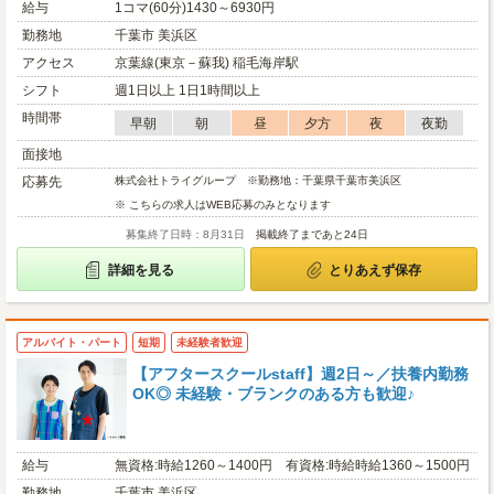
給与
1コマ(60分)1430～6930円
勤務地
千葉市 美浜区
アクセス
京葉線(東京－蘇我) 稲毛海岸駅
シフト
週1日以上 1日1時間以上
時間帯
早朝
朝
昼
夕方
夜
夜勤
面接地
応募先
株式会社トライグループ ※勤務地：千葉県千葉市美浜区
※ こちらの求人はWEB応募のみとなります
募集終了日時：8月31日
掲載終了まであと24日
詳細を見る
とりあえず保存
アルバイト・パート
短期
未経験者歓迎
【アフタースクールstaff】週2日～／扶養内勤務
OK◎ 未経験・ブランクのある方も歓迎♪
給与
無資格:時給1260～1400円 有資格:時給時給1360～1500円
勤務地
千葉市 美浜区