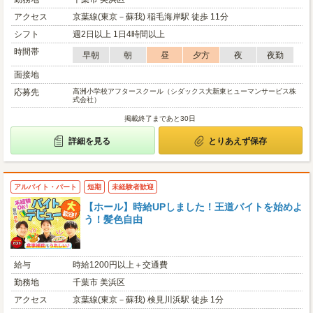
アクセス
京葉線(東京－蘇我) 稲毛海岸駅 徒歩 11分
シフト
週2日以上 1日4時間以上
時間帯
早朝
朝
昼
夕方
夜
夜勤
面接地
応募先
高洲小学校アフタースクール（シダックス大新東ヒューマンサービス株
式会社）
掲載終了まであと30日
詳細を見る
とりあえず保存
アルバイト・パート
短期
未経験者歓迎
【ホール】時給UPしました！王道バイトを始めよ
う！髪色自由
給与
時給1200円以上＋交通費
勤務地
千葉市 美浜区
アクセス
京葉線(東京－蘇我) 検見川浜駅 徒歩 1分