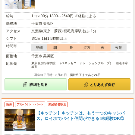
給与
1コマ90分:1800～2640円 ※経験による
勤務地
千葉市 美浜区
アクセス
京葉線(東京－蘇我) 稲毛海岸駅 徒歩 1分
シフト
週1日 1日1.5時間以上
時間帯
早朝
朝
昼
夕方
夜
夜勤
面接地
千葉市 美浜区
応募先
東京個別指導学院 （ベネッセコーポレーショングループ） 稲毛海岸
教室
募集終了日時：8月31日
掲載終了まであと24日
詳細を見る
とりあえず保存
急募
アルバイト・パート
未経験者歓迎
【キッチン】キッチンは、もう一つのキャンパ
ス。ロイホでバイト仲間ができる!未経験OK◎