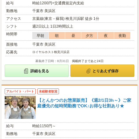
給与
時給1200円+交通費規定内支給
勤務地
千葉市 美浜区
アクセス
京葉線(東京－蘇我) 検見川浜駅 徒歩 1分
シフト
週2日以上 1日2時間以上
時間帯
早朝
朝
昼
夕方
夜
夜勤
面接地
千葉市 美浜区
応募先
ロイヤルホスト検見川浜店
募集終了日時：8月31日
掲載終了まであと24日
詳細を見る
とりあえず保存
アルバイト・パート
未経験者歓迎
【とんかつのお惣菜販売】《週2/1日3h～》ご家
庭優先の短時間勤務でOK♪お得な社割あり★
給与
時給1150円～
勤務地
千葉市 美浜区