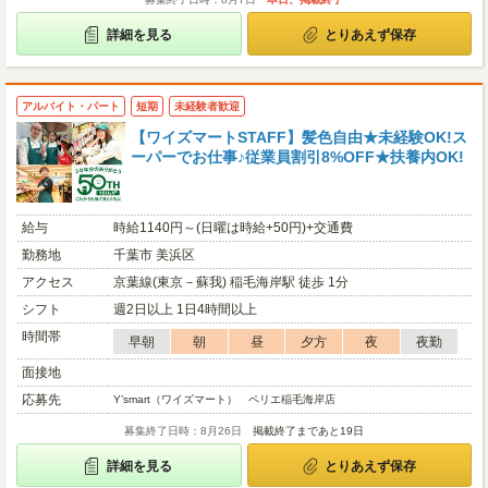
詳細を見る
とりあえず保存
アルバイト・パート
短期
未経験者歓迎
【ワイズマートSTAFF】髪色自由★未経験OK!ス
ーパーでお仕事♪従業員割引8%OFF★扶養内OK!
給与
時給1140円～(日曜は時給+50円)+交通費
勤務地
千葉市 美浜区
アクセス
京葉線(東京－蘇我) 稲毛海岸駅 徒歩 1分
シフト
週2日以上 1日4時間以上
時間帯
早朝
朝
昼
夕方
夜
夜勤
面接地
応募先
Y’smart（ワイズマート） ペリエ稲毛海岸店
募集終了日時：8月26日
掲載終了まであと19日
詳細を見る
とりあえず保存