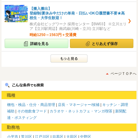
【搬入搬出】
登録制/夏休み中だけの単発・日払いOK◎履歴書不要★高
校生・大学生歓迎！
株式会社ビッグワーク 採用センター【BW03】 ※立川エリ
ア【立川駅周辺】南武線(川崎－立川) 立川駅など
時給1250～1563円＋交通費
詳細を見る
とりあえず保存
ページＴＯＰへ
職種
梱包・検品・仕分・商品管理
店長・マネージャー/候補
キッチン・調理
補助
その他飲食フード
カラオケ・ネットカフェ・マンガ喫茶
新聞配
達・ポスティング
勤務地
小平市
荒川区
江戸川区
目黒区
大田区
中野区