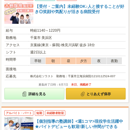
【受付・ご案内】未経験OK♪人と接することが好
き◎笑顔や気配りが活きる病院受付
給与
時給1140～1220円
勤務地
千葉市 美浜区
アクセス
京葉線(東京－蘇我) 検見川浜駅 徒歩 18分
シフト
週2日以上
時間帯
早朝
朝
昼
夕方
夜
夜勤
面接地
応募先
株式会社ソラスト 勤務地：千葉市立海浜病院/1210112524-007
募集終了日時：8月7日
本日、掲載終了
詳細を見る
とりあえず保存
アルバイト・パート
短期
未経験者歓迎
【個別指導の塾講師】<週1コマ>現役学生活躍中
★バイトデビューも歓迎!新しい仲間ができる