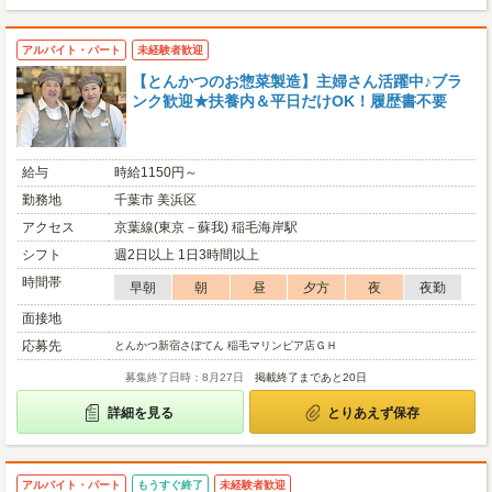
アルバイト・パート
未経験者歓迎
【とんかつのお惣菜製造】主婦さん活躍中♪ブラ
ンク歓迎★扶養内＆平日だけOK！履歴書不要
給与
時給1150円～
勤務地
千葉市 美浜区
アクセス
京葉線(東京－蘇我) 稲毛海岸駅
シフト
週2日以上 1日3時間以上
時間帯
早朝
朝
昼
夕方
夜
夜勤
面接地
応募先
とんかつ新宿さぼてん 稲毛マリンピア店ＧＨ
募集終了日時：8月27日
掲載終了まであと20日
詳細を見る
とりあえず保存
アルバイト・パート
もうすぐ終了
未経験者歓迎