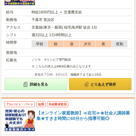
給与
時給1600円以上 ＋ 交通費支給
勤務地
千葉市 美浜区
アクセス
京葉線(東京－蘇我) 稲毛海岸駅 徒歩 1分
シフト
週3日以上 1日4時間以上
時間帯
早朝
朝
昼
夕方
夜
夜勤
面接地
応募先
ノジマ マリンピア専門館店
※ こちらの求人はWEB応募のみとなります
募集終了日時：8月31日
掲載終了まであと24日
詳細を見る
とりあえず保存
アルバイト・パート
短期
未経験者歓迎
【オンライン家庭教師】≪在宅≫★社会人講師募
集★すきま時間に60分から指導可能◎