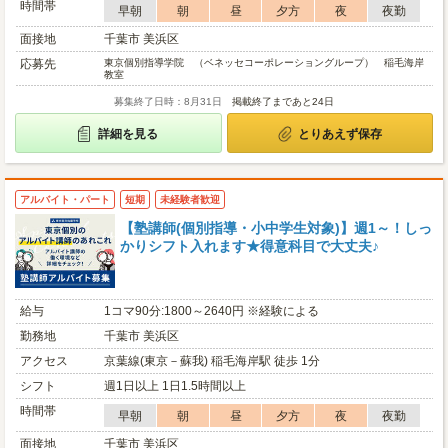
時間帯
早朝
朝
昼
夕方
夜
夜勤
面接地
千葉市 美浜区
応募先
東京個別指導学院 （ベネッセコーポレーショングループ） 稲毛海岸
教室
募集終了日時：8月31日
掲載終了まであと24日
詳細を見る
とりあえず保存
アルバイト・パート
短期
未経験者歓迎
【塾講師(個別指導・小中学生対象)】週1～！しっ
かりシフト入れます★得意科目で大丈夫♪
給与
1コマ90分:1800～2640円 ※経験による
勤務地
千葉市 美浜区
アクセス
京葉線(東京－蘇我) 稲毛海岸駅 徒歩 1分
シフト
週1日以上 1日1.5時間以上
時間帯
早朝
朝
昼
夕方
夜
夜勤
面接地
千葉市 美浜区