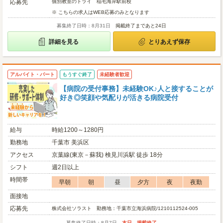
応募先
個別教室のトライ 稲毛海岸駅前校
※ こちらの求人はWEB応募のみとなります
募集終了日時：8月31日
掲載終了まであと24日
詳細を見る
とりあえず保存
アルバイト・パート
もうすぐ終了
未経験者歓迎
【病院の受付事務】未経験OK♪人と接することが
好き◎笑顔や気配りが活きる病院受付
給与
時給1200～1280円
勤務地
千葉市 美浜区
アクセス
京葉線(東京－蘇我) 検見川浜駅 徒歩 18分
シフト
週2日以上
時間帯
早朝
朝
昼
夕方
夜
夜勤
面接地
応募先
株式会社ソラスト 勤務地：千葉市立海浜病院/1210112524-005
募集終了日時：8月7日
本日、掲載終了