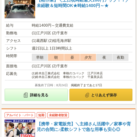
【軽作業】＼土日祝時給最大100円アップ！？／
未経験＆短時間OK★時給1400円～★
給与
時給1400円～交通費支給
勤務地
(1)江戸川区 (2)千葉市
アクセス
(1)葛西駅 (2)稲毛海岸駅
シフト
週2日以上 1日3時間以上
時間帯
早朝
朝
昼
夕方
夜
夜勤
面接地
(1)江戸川区 (2)千葉市
応募先
(1)
鈴木自工株式会社 車検のコバック 江戸川本店
(2)
鈴木自工株式会社 車検のコバック 千葉美浜店
募集終了日時：8月24日
掲載終了まであと17日
詳細を見る
とりあえず保存
アルバイト・パート
短期
未経験者歓迎
【携帯・家電販売】＼主婦さん活躍中／家事や育
児の合間に♪柔軟シフトで急な用事も安心◎