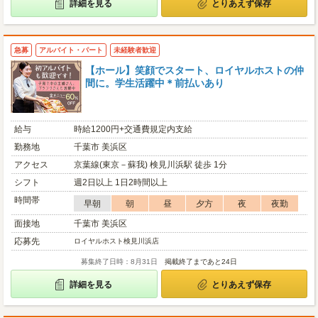
詳細を見る
とりあえず保存
急募
アルバイト・パート
未経験者歓迎
【ホール】笑顔でスタート、ロイヤルホストの仲
間に。学生活躍中＊前払いあり
給与
時給1200円+交通費規定内支給
勤務地
千葉市 美浜区
アクセス
京葉線(東京－蘇我) 検見川浜駅 徒歩 1分
シフト
週2日以上 1日2時間以上
時間帯
早朝
朝
昼
夕方
夜
夜勤
面接地
千葉市 美浜区
応募先
ロイヤルホスト検見川浜店
募集終了日時：8月31日
掲載終了まであと24日
詳細を見る
とりあえず保存