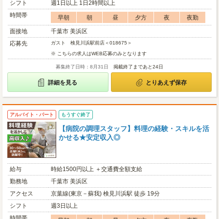
シフト
週1日以上 1日2時間以上
時間帯
早朝
朝
昼
夕方
夜
夜勤
面接地
千葉市 美浜区
応募先
ガスト 検見川浜駅前店＜018675＞
※ こちらの求人はWEB応募のみとなります
募集終了日時：8月31日
掲載終了まであと24日
詳細を見る
とりあえず保存
アルバイト・パート
もうすぐ終了
【病院の調理スタッフ】料理の経験・スキルを活
かせる★安定収入◎
給与
時給1500円以上 ＋交通費全額支給
勤務地
千葉市 美浜区
アクセス
京葉線(東京－蘇我) 検見川浜駅 徒歩 19分
シフト
週3日以上
時間帯