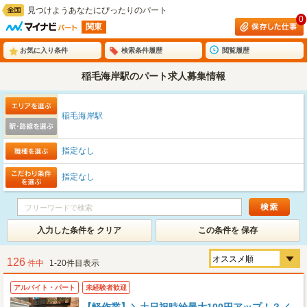
見つけようあなたにぴったりのパート
0
関東
お気に入り条件
検索条件履歴
閲覧履歴
稲毛海岸駅のパート求人募集情報
稲毛海岸駅
指定なし
指定なし
入力した条件を クリア
この条件を 保存
126
件中
1-20件目表示
アルバイト・パート
未経験者歓迎