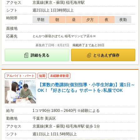
アクセス
京葉線(東京－蘇我) 稲毛海岸駅
シフト
週2日以上 1日3時間以上
時間帯
早朝
朝
昼
夕方
夜
夜勤
面接地
応募先
とんかつ新宿さぼてん 稲毛マリンピア店ＧＨ
募集終了日時：8月27日
掲載終了まであと20日
詳細を見る
とりあえず保存
アルバイト・パート
短期
未経験者歓迎
【算数の塾講師(個別指導・小学生対象)】週1日～
OK！『好きになる』サポートを♪私服でOK
給与
1コマ90分:1800～2640円 ※経験による
勤務地
千葉市 美浜区
アクセス
京葉線(東京－蘇我) 稲毛海岸駅 徒歩 1分
シフト
週1日以上 1日1.5時間以上