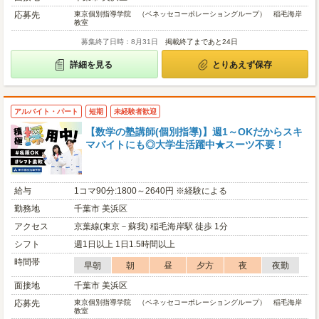
応募先
東京個別指導学院 （ベネッセコーポレーショングループ） 稲毛海岸
教室
募集終了日時：8月31日
掲載終了まであと24日
詳細を見る
とりあえず保存
アルバイト・パート
短期
未経験者歓迎
【数学の塾講師(個別指導)】週1～OKだからスキ
マバイトにも◎大学生活躍中★スーツ不要！
給与
1コマ90分:1800～2640円 ※経験による
勤務地
千葉市 美浜区
アクセス
京葉線(東京－蘇我) 稲毛海岸駅 徒歩 1分
シフト
週1日以上 1日1.5時間以上
時間帯
早朝
朝
昼
夕方
夜
夜勤
面接地
千葉市 美浜区
応募先
東京個別指導学院 （ベネッセコーポレーショングループ） 稲毛海岸
教室