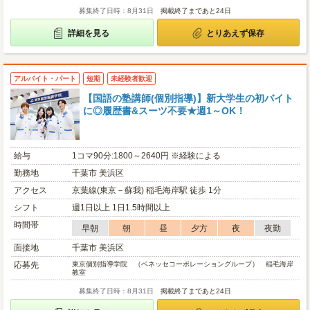
募集終了日時：8月31日
掲載終了まであと24日
詳細を見る
とりあえず保存
アルバイト・パート
短期
未経験者歓迎
【国語の塾講師(個別指導)】新大学生の初バイト
に◎履歴書&スーツ不要★週1～OK！
給与
1コマ90分:1800～2640円 ※経験による
勤務地
千葉市 美浜区
アクセス
京葉線(東京－蘇我) 稲毛海岸駅 徒歩 1分
シフト
週1日以上 1日1.5時間以上
時間帯
早朝
朝
昼
夕方
夜
夜勤
面接地
千葉市 美浜区
応募先
東京個別指導学院 （ベネッセコーポレーショングループ） 稲毛海岸
教室
募集終了日時：8月31日
掲載終了まであと24日