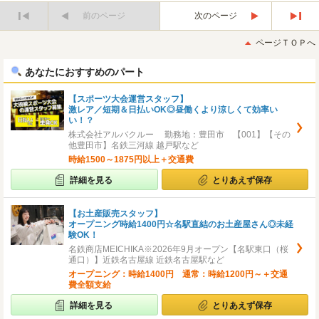
前のページ
次のページ
最
最
初
後
ページＴＯＰへ
へ
へ
あなたにおすすめのパート
【スポーツ大会運営スタッフ】
激レア／短期＆日払いOK◎昼働くより涼しくて効率い
い！？
株式会社アルバクルー 勤務地：豊田市 【001】【その
他豊田市】名鉄三河線 越戸駅など
時給1500～1875円以上＋交通費
詳細を見る
とりあえず保存
【お土産販売スタッフ】
オープニング時給1400円☆名駅直結のお土産屋さん◎未経
験OK！
名鉄商店MEICHIKA※2026年9月オープン【名駅東口（桜
通口）】近鉄名古屋線 近鉄名古屋駅など
オープニング：時給1400円 通常：時給1200円～＋交通
費全額支給
詳細を見る
とりあえず保存