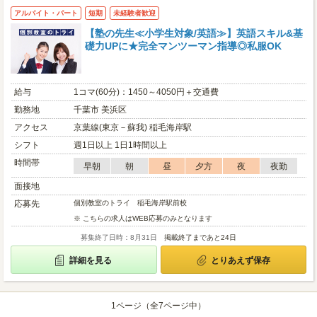
アルバイト・パート
短期
未経験者歓迎
【塾の先生≪小学生対象/英語≫】英語スキル&基
礎力UPに★完全マンツーマン指導◎私服OK
給与
1コマ(60分)：1450～4050円＋交通費
勤務地
千葉市 美浜区
アクセス
京葉線(東京－蘇我) 稲毛海岸駅
シフト
週1日以上 1日1時間以上
時間帯
早朝
朝
昼
夕方
夜
夜勤
面接地
応募先
個別教室のトライ 稲毛海岸駅前校
※ こちらの求人はWEB応募のみとなります
募集終了日時：8月31日
掲載終了まであと24日
詳細を見る
とりあえず保存
1ページ（全7ページ中）