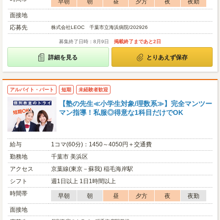
早朝
朝
昼
夕方
夜
夜勤
面接地
応募先
株式会社LEOC 千葉市立海浜病院/202926
募集終了日時：8月9日
掲載終了まであと2日
詳細を見る
とりあえず保存
アルバイト・パート
短期
未経験者歓迎
【塾の先生≪小学生対象/理数系≫】完全マンツー
マン指導！私服◎得意な1科目だけでOK
給与
1コマ(60分)：1450～4050円＋交通費
勤務地
千葉市 美浜区
アクセス
京葉線(東京－蘇我) 稲毛海岸駅
シフト
週1日以上 1日1時間以上
時間帯
早朝
朝
昼
夕方
夜
夜勤
面接地