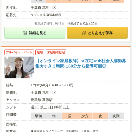
面接地
千葉市 花見川区
応募先
リブレ京成 幕張本郷店
募集終了日時：9月1日
掲載終了まであと25日
詳細を見る
とりあえず保存
アルバイト・パート
短期
未経験者歓迎
【オンライン家庭教師】≪在宅≫★社会人講師募
集★すきま時間に60分から指導可能◎
給与
1コマ(60分)1430～6930円
勤務地
千葉市 花見川区
アクセス
総武線 幕張駅
シフト
週1日以上 1日1時間以上
時間帯
早朝
朝
昼
夕方
夜
夜勤
面接地
応募先
株式会社トライグループ ※勤務地：千葉県千葉市