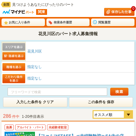
見つけようあなたにぴったりのパート
0
関東
お気に入り条件
検索条件履歴
閲覧履歴
花見川区のパート求人募集情報
花見川区
指定なし
指定なし
入力した条件を クリア
この条件を 保存
286
件中
1-20件目表示
急募
アルバイト・パート
未経験者歓迎