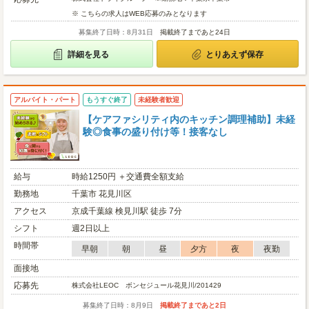
※ こちらの求人はWEB応募のみとなります
募集終了日時：8月31日
掲載終了まであと24日
詳細を見る
とりあえず保存
アルバイト・パート
もうすぐ終了
未経験者歓迎
【ケアファシリティ内のキッチン調理補助】未経
験◎食事の盛り付け等！接客なし
給与
時給1250円 ＋交通費全額支給
勤務地
千葉市 花見川区
アクセス
京成千葉線 検見川駅 徒歩 7分
シフト
週2日以上
時間帯
早朝
朝
昼
夕方
夜
夜勤
面接地
応募先
株式会社LEOC ボンセジュール花見川/201429
募集終了日時：8月9日
掲載終了まであと2日