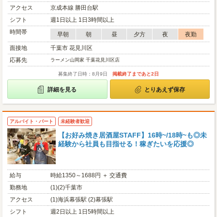
アクセス
京成本線 勝田台駅
シフト
週1日以上 1日3時間以上
時間帯
早朝
朝
昼
夕方
夜
夜勤
面接地
千葉市 花見川区
応募先
ラーメン山岡家 千葉花見川区店
募集終了日時：8月9日
掲載終了まであと2日
詳細を見る
とりあえず保存
アルバイト・パート
未経験者歓迎
【お好み焼き居酒屋STAFF】16時~/18時~も◎未
経験から社員も目指せる！稼ぎたいを応援◎
給与
時給1350～1688円 ＋ 交通費
勤務地
(1)(2)千葉市
アクセス
(1)海浜幕張駅 (2)幕張駅
シフト
週2日以上 1日5時間以上