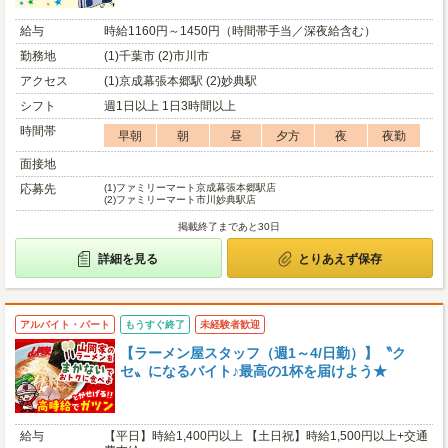
給与
時給1160円～1450円（時間帯手当／深夜給含む）
勤務地
(1)千葉市 (2)市川市
アクセス
(1)京成幕張本郷駅 (2)妙典駅
シフト
週1日以上 1日3時間以上
時間帯
早朝
朝
昼
夕方
夜
夜勤
面接地
応募先
(1)
ファミリーマート京成幕張本郷駅店
(2)
ファミリーマート市川妙典駅店
掲載終了まであと30日
詳細を見る
とりあえず保存
アルバイト・パート
もうすぐ終了
未経験者歓迎
【ラーメン屋スタッフ（週1～4/日勤）】〝ク
セ〟になるバイト♪最高の1杯を届けよう★
給与
【平日】時給1,400円以上 【土日祝】時給1,500円以上+交通