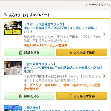
初
後
ページＴＯＰへ
へ
へ
あなたにおすすめのパート
【スポーツ大会運営スタッフ】
激レア／短期＆日払いOK◎昼働くより涼しくて効率い
い！？
株式会社アルバクルー 勤務地：豊田市 【001】【その
他豊田市】名鉄三河線 越戸駅など
時給1500～1875円以上＋交通費
詳細を見る
とりあえず保存
【お土産販売スタッフ】
オープニング時給1400円☆名駅直結のお土産屋さん◎未経
験OK！
名鉄商店MEICHIKA※2026年9月オープン【名駅東口（桜
通口）】近鉄名古屋線 近鉄名古屋駅など
オープニング：時給1400円 通常：時給1200円～＋交通
費全額支給
詳細を見る
とりあえず保存
【搬入搬出】