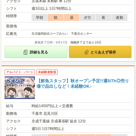
アクセス
京成本線 実籾駅 車 12分
シフト
週3日以上 1日7時間以上
時間帯
早朝
朝
昼
夕方
夜
夜勤
面接地
応募先
生活協同組合コープみらい 千葉北センター
募集終了日時：8月17日
掲載終了まであと10日
詳細を見る
とりあえず保存
アルバイト・パート
未経験者歓迎
【鮮魚スタッフ】秋オープン予定!!週5/7h◎売り
場で品出しなど！未経験OK♪
給与
時給1450円以上＋交通費
勤務地
千葉市 花見川区
アクセス
京成千葉線 京成幕張駅 徒歩 12分
シフト
週5日 1日7時間以上