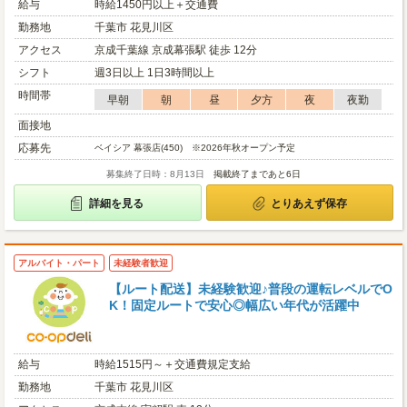
給与
時給1450円以上＋交通費
勤務地
千葉市 花見川区
アクセス
京成千葉線 京成幕張駅 徒歩 12分
シフト
週3日以上 1日3時間以上
時間帯
早朝
朝
昼
夕方
夜
夜勤
面接地
応募先
ベイシア 幕張店(450) ※2026年秋オープン予定
募集終了日時：8月13日
掲載終了まであと6日
詳細を見る
とりあえず保存
アルバイト・パート
未経験者歓迎
【ルート配送】未経験歓迎♪普段の運転レベルでO
K！固定ルートで安心◎幅広い年代が活躍中
給与
時給1515円～＋交通費規定支給
勤務地
千葉市 花見川区