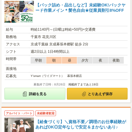
【パック詰め・品出しなど】未経験OK!バックヤ
ード作業メイン＊髪色自由★従業員割引8%OFF
給与
時給1140円～(日曜は時給+50円)+交通費
勤務地
千葉市 花見川区
アクセス
京成千葉線 京成幕張本郷駅 徒歩 2分
シフト
週2日以上 1日4時間以上
時間帯
早朝
朝
昼
夕方
夜
夜勤
面接地
応募先
Y’smart（ワイズマート） 幕張本郷店
募集終了日時：8月26日
掲載終了まであと19日
詳細を見る
とりあえず保存
アルバイト・パート
未経験者歓迎
【給食づくり】＼資格不要／調理のお仕事経験が
あればOK◎定年なしで安定＆まかないあり♪