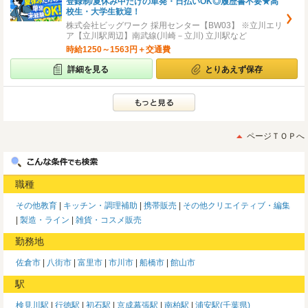
登録制/夏休み中だけの単発・日払いOK◎履歴書不要★高
校生・大学生歓迎！
株式会社ビッグワーク 採用センター【BW03】 ※立川エリ
ア【立川駅周辺】南武線(川崎－立川) 立川駅など
時給1250～1563円＋交通費
詳細を見る
とりあえず保存
ページＴＯＰへ
職種
その他教育
キッチン・調理補助
携帯販売
その他クリエイティブ・編集
製造・ライン
雑貨・コスメ販売
勤務地
佐倉市
八街市
富里市
市川市
船橋市
館山市
駅
検見川駅
行徳駅
初石駅
京成幕張駅
南柏駅
浦安駅(千葉県)