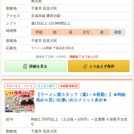
費支給
勤務地
千葉市 花見川区
アクセス
京成本線 勝田台駅
シフト
週1日以上 1日3時間以上
時間帯
早朝
朝
昼
夕方
夜
夜勤
面接地
千葉市 花見川区
応募先
ラーメン山岡家 千葉花見川区店
募集終了日時：8月9日
掲載終了まであと2日
詳細を見る
とりあえず保存
アルバイト・パート
もうすぐ終了
未経験者歓迎
【ラーメン屋スタッフ（週1～4/夜勤）】★時給
高め☆思い出濃いめ☆メリット多め★
給与
時給1,750円以上 （土日祝＋100円）＋交通費 ※深夜手当含
む
勤務地
千葉市 花見川区