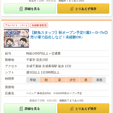
募集終了日時：8月31日
掲載終了まであと24日
詳細を見る
とりあえず保存
アルバイト・パート
未経験者歓迎
【鮮魚スタッフ】秋オープン予定!!週3～/3~7h◎
売り場で品出しなど！未経験OK♪
給与
時給1450円以上＋交通費
勤務地
千葉市 花見川区
アクセス
京成千葉線 京成幕張駅 徒歩 12分
シフト
週3日以上 1日3時間以上
時間帯
早朝
朝
昼
夕方
夜
夜勤
面接地
応募先
ベイシア 幕張店(450) ※2026年秋オープン予定
募集終了日時：8月13日
掲載終了まであと6日
詳細を見る
とりあえず保存