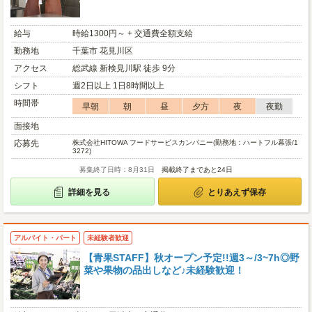
給与
時給1300円～ + 交通費全額支給
勤務地
千葉市 花見川区
アクセス
総武線 新検見川駅 徒歩 9分
シフト
週2日以上 1日8時間以上
時間帯
早朝
朝
昼
夕方
夜
夜勤
面接地
応募先
株式会社HITOWA フードサービスカンパニー(勤務地：ハートフル幕張/1
3272)
募集終了日時：8月31日
掲載終了まであと24日
詳細を見る
とりあえず保存
アルバイト・パート
未経験者歓迎
【青果STAFF】秋オープン予定!!週3～/3~7h◎野
菜や果物の品出しなど♪未経験歓迎！