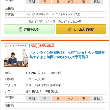
時間帯
早朝
朝
昼
夕方
夜
夜勤
面接地
応募先
ベイシア 幕張店(450) ※2026年秋オープン予定
募集終了日時：8月13日
掲載終了まであと6日
詳細を見る
とりあえず保存
アルバイト・パート
短期
未経験者歓迎
【オンライン家庭教師】≪在宅≫★社会人講師募
集★すきま時間に60分から指導可能◎
給与
1コマ(60分)1430～6930円
勤務地
千葉市 花見川区
アクセス
京成千葉線 京成幕張本郷駅
シフト
週1日以上 1日1時間以上
時間帯
早朝
朝
昼
夕方
夜
夜勤
面接地