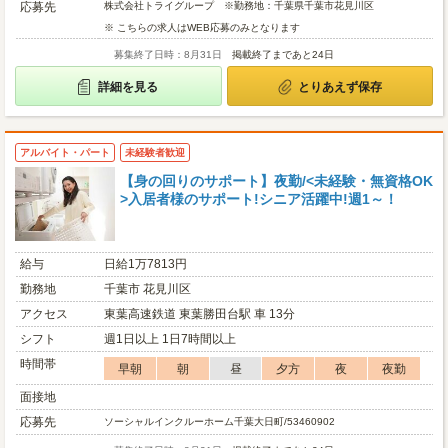
応募先
株式会社トライグループ ※勤務地：千葉県千葉市花見川区
※ こちらの求人はWEB応募のみとなります
募集終了日時：8月31日
掲載終了まであと24日
詳細を見る
とりあえず保存
アルバイト・パート
未経験者歓迎
【身の回りのサポート】夜勤/<未経験・無資格OK
>入居者様のサポート!シニア活躍中!週1～！
給与
日給1万7813円
勤務地
千葉市 花見川区
アクセス
東葉高速鉄道 東葉勝田台駅 車 13分
シフト
週1日以上 1日7時間以上
時間帯
早朝
朝
昼
夕方
夜
夜勤
面接地
応募先
ソーシャルインクルーホーム千葉大日町/53460902