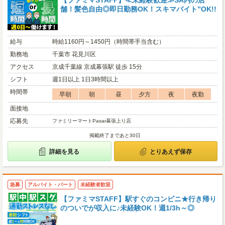
【ファミマSTAFF】≪未経験歓迎≫SA内の店
舗！髪色自由◎即日勤務OK！スキマバイト”OK!!
給与
時給1160円～1450円（時間帯手当含む）
勤務地
千葉市 花見川区
アクセス
京成千葉線 京成幕張駅 徒歩 15分
シフト
週1日以上 1日3時間以上
時間帯
早朝
朝
昼
夕方
夜
夜勤
面接地
応募先
ファミリーマートPasar幕張上り店
掲載終了まであと30日
詳細を見る
とりあえず保存
急募
アルバイト・パート
未経験者歓迎
【ファミマSTAFF】駅すぐのコンビニ★行き帰り
のついでが収入に♪未経験OK！週1/3h～◎