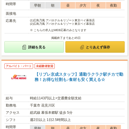
時間帯
早朝
朝
昼
夕方
夜
夜勤
面接地
応募先
(1)
広島乃風 アパホテル＆リゾート東京ベイ幕張店
(2)
広島乃風 アパホテル＆リゾート東京ベイ幕張店
※ こちらの求人はWEB応募のみとなります
掲載終了まであと45日
詳細を見る
とりあえず保存
アルバイト・パート
未経験者歓迎
【リブレ京成スタッフ】通勤ラクラク駅チカで勤
務！お得な社割も♪食材も安く買える☆
給与
時給1143円以上+交通費全額支給
勤務地
千葉市 花見川区
アクセス
総武線 幕張本郷駅 徒歩 5分
シフト
週2日以上 1日2.5時間以上
時間帯
早朝
朝
昼
夕方
夜
夜勤