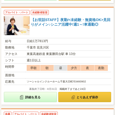
アルバイト・パート
未経験者歓迎
【お世話STAFF】夜勤/<未経験・無資格OK>見回
りがメイン♪シニア活躍中!週1～!車通勤◎
給与
日給1万7813円
勤務地
千葉市 花見川区
アクセス
東葉高速鉄道 東葉勝田台駅 車 13分
シフト
週1日以上
時間帯
早朝
朝
昼
夕方
夜
夜勤
面接地
応募先
ソーシャルインクルーホーム千葉大日町/53460902
募集終了日時：8月31日
掲載終了まであと24日
詳細を見る
とりあえず保存
急募
アルバイト・パート
未経験者歓迎