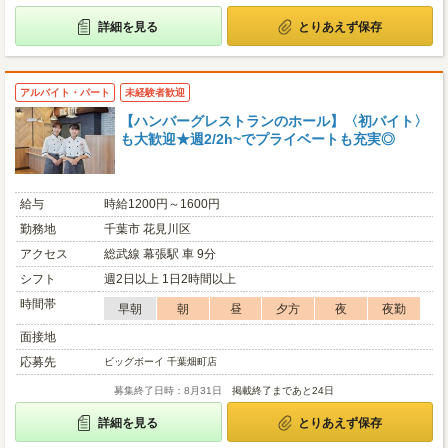
詳細を見る
とりあえず保存
アルバイト・パート
未経験者歓迎
【ハンバーグレストランのホール】〈初バイト〉
も大歓迎★週2/2h~でプライベートも充実◎
給与
時給1200円～1600円
勤務地
千葉市 花見川区
アクセス
総武線 幕張駅 車 9分
シフト
週2日以上 1日2時間以上
時間帯
早朝
朝
昼
夕方
夜
夜勤
面接地
応募先
ビッグボーイ 千葉畑町店
募集終了日時：8月31日
掲載終了まであと24日
詳細を見る
とりあえず保存