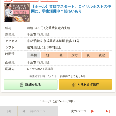
【ホール】笑顔でスタート、ロイヤルホストの仲
間に。学生活躍中＊前払いあり
給与
時給1300円+交通費規定内支給
勤務地
千葉市 花見川区
アクセス
京成千葉線 京成幕張本郷駅 徒歩 11分
シフト
週3日以上 1日3時間以上
時間帯
早朝
朝
昼
夕方
夜
夜勤
面接地
千葉市 花見川区
応募先
ロイヤルホスト幕張店
募集終了日時：8月31日
掲載終了まであと24日
詳細を見る
とりあえず保存
1ページ（全15ページ中）
前のページ
次のページ
最
最