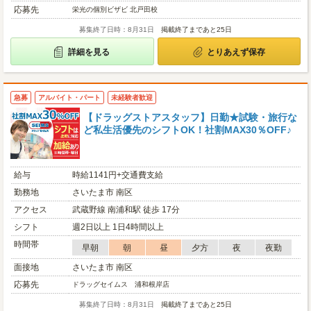
応募先
栄光の個別ビザビ 北戸田校
募集終了日時：8月31日
掲載終了まであと25日
詳細を見る
とりあえず保存
急募
アルバイト・パート
未経験者歓迎
【ドラッグストアスタッフ】日勤★試験・旅行な
ど私生活優先のシフトOK！社割MAX30％OFF♪
給与
時給1141円+交通費支給
勤務地
さいたま市 南区
アクセス
武蔵野線 南浦和駅 徒歩 17分
シフト
週2日以上 1日4時間以上
時間帯
早朝
朝
昼
夕方
夜
夜勤
面接地
さいたま市 南区
応募先
ドラッグセイムス 浦和根岸店
募集終了日時：8月31日
掲載終了まであと25日