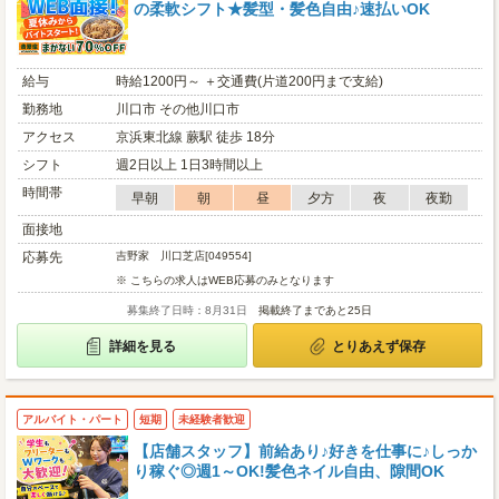
の柔軟シフト★髪型・髪色自由♪速払いOK
給与
時給1200円～ ＋交通費(片道200円まで支給)
勤務地
川口市 その他川口市
アクセス
京浜東北線 蕨駅 徒歩 18分
シフト
週2日以上 1日3時間以上
時間帯
早朝
朝
昼
夕方
夜
夜勤
面接地
応募先
吉野家 川口芝店[049554]
※ こちらの求人はWEB応募のみとなります
募集終了日時：8月31日
掲載終了まであと25日
詳細を見る
とりあえず保存
アルバイト・パート
短期
未経験者歓迎
【店舗スタッフ】前給あり♪好きを仕事に♪しっか
り稼ぐ◎週1～OK!髪色ネイル自由、隙間OK