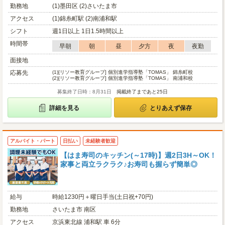
勤務地
(1)墨田区 (2)さいたま市
アクセス
(1)錦糸町駅 (2)南浦和駅
シフト
週1日以上 1日1.5時間以上
時間帯
早朝
朝
昼
夕方
夜
夜勤
面接地
応募先
(1)
[リソー教育グループ] 個別進学指導塾「TOMAS」 錦糸町校
(2)
[リソー教育グループ] 個別進学指導塾「TOMAS」 南浦和校
募集終了日時：8月31日
掲載終了まであと25日
詳細を見る
とりあえず保存
アルバイト・パート
日払い
未経験者歓迎
【はま寿司のキッチン(～17時)】週2日3H～OK！
家事と両立ラクラク♪お寿司も握らず簡単◎
給与
時給1230円＋曜日手当(土日祝+70円)
勤務地
さいたま市 南区
アクセス
京浜東北線 浦和駅 車 6分