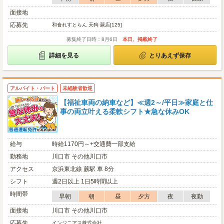
面接地
応募先
和食れすとらん 天狗 蕨店[125]
募集終了日時：8月6日
本日、掲載終了
詳細を見る
とりあえず保存
アルバイト・パート
未経験者歓迎
【福祉車両の納車など】≪週2～/平日≫家庭と仕
事の両立叶える柔軟シフト★急な休みOK
給与
時給1170円～+交通費一部支給
勤務地
川口市 その他川口市
アクセス
京浜東北線 蕨駅 車 8分
シフト
週2日以上 1日5時間以上
時間帯
早朝
朝
昼
夕方
夜
夜勤
面接地
川口市 その他川口市
応募先
インジニアス株式会社