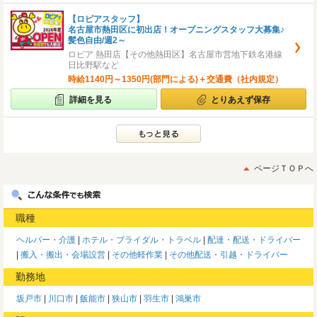
【ロピアスタッフ】
名古屋市熱田区に初出店！オープニングスタッフ大募集♪
髪色自由/週2～
ロピア 熱田店【その他熱田区】名古屋市営地下鉄名港線
日比野駅など
時給1140円～1350円(部門による)＋交通費（社内規定）
詳細を見る
とりあえず保存
ページＴＯＰへ
職種
ヘルパー・介護
ホテル・ブライダル・トラベル
配達・配送・ドライバー
搬入・搬出・会場設営
その他軽作業
その他配送・引越・ドライバー
勤務地
坂戸市
川口市
飯能市
狭山市
羽生市
鴻巣市