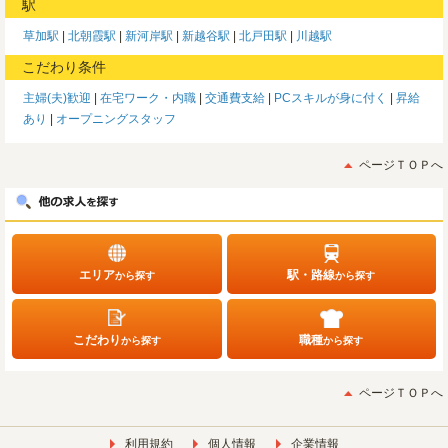
駅
草加駅
北朝霞駅
新河岸駅
新越谷駅
北戸田駅
川越駅
こだわり条件
主婦(夫)歓迎
在宅ワーク・内職
交通費支給
PCスキルが身に付く
昇給
あり
オープニングスタッフ
ページＴＯＰへ
エリア
駅・路線
から探す
から探す
こだわり
職種
から探す
から探す
ページＴＯＰへ
利用規約
個人情報
企業情報