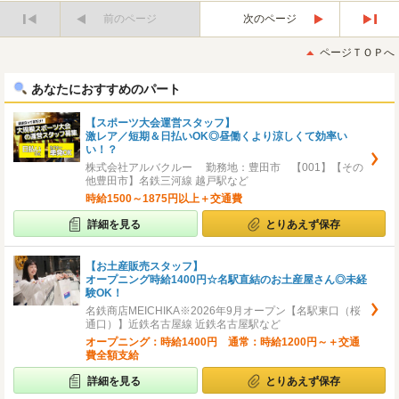
前のページ
次のページ
最
最
初
後
ページＴＯＰへ
へ
へ
あなたにおすすめのパート
【スポーツ大会運営スタッフ】
激レア／短期＆日払いOK◎昼働くより涼しくて効率い
い！？
株式会社アルバクルー 勤務地：豊田市 【001】【その
他豊田市】名鉄三河線 越戸駅など
時給1500～1875円以上＋交通費
詳細を見る
とりあえず保存
【お土産販売スタッフ】
オープニング時給1400円☆名駅直結のお土産屋さん◎未経
験OK！
名鉄商店MEICHIKA※2026年9月オープン【名駅東口（桜
通口）】近鉄名古屋線 近鉄名古屋駅など
オープニング：時給1400円 通常：時給1200円～＋交通
費全額支給
詳細を見る
とりあえず保存