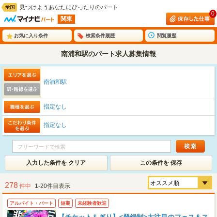
見つけようあなたにぴったりのパート
0
関東
お気に入り条件
検索条件履歴
閲覧履歴
南浦和駅のパート求人募集情報
南浦和駅
指定なし
指定なし
入力した条件を クリア
この条件を 保存
278
件中
1-20件目表示
アルバイト・パート
短期
未経験者歓迎