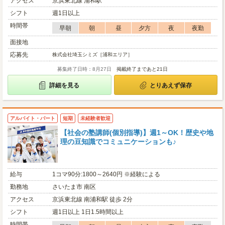
アクセス
京浜東北線 浦和駅
シフト
週1日以上
時間帯
早朝
朝
昼
夕方
夜
夜勤
面接地
応募先
株式会社埼玉シミズ［浦和エリア］
募集終了日時：8月27日
掲載終了まであと21日
詳細を見る
とりあえず保存
アルバイト・パート
短期
未経験者歓迎
【社会の塾講師(個別指導)】週1～OK！歴史や地
理の豆知識でコミュニケーションも♪
給与
1コマ90分:1800～2640円 ※経験による
勤務地
さいたま市 南区
アクセス
京浜東北線 南浦和駅 徒歩 2分
シフト
週1日以上 1日1.5時間以上
時間帯