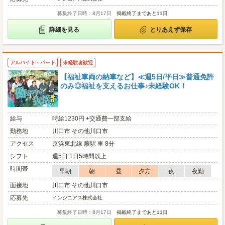
募集終了日時：8月17日
掲載終了まであと11日
詳細を見る
とりあえず保存
アルバイト・パート
未経験者歓迎
【福祉車両の納車など】≪週5日/平日≫普通免許
のみ◎福祉を支えるお仕事♪未経験OK！
給与
時給1230円 +交通費一部支給
勤務地
川口市 その他川口市
アクセス
京浜東北線 蕨駅 車 8分
シフト
週5日 1日5時間以上
時間帯
早朝
朝
昼
夕方
夜
夜勤
面接地
川口市 その他川口市
応募先
インジニアス株式会社
募集終了日時：8月17日
掲載終了まであと11日