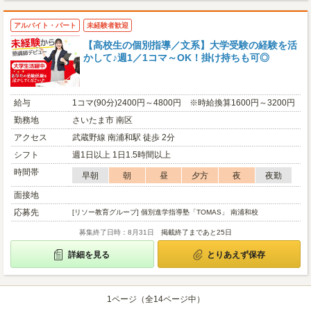
アルバイト・パート
未経験者歓迎
【高校生の個別指導／文系】大学受験の経験を活
かして♪週1／1コマ～OK！掛け持ちも可◎
給与
1コマ(90分)2400円～4800円 ※時給換算1600円～3200円
勤務地
さいたま市 南区
アクセス
武蔵野線 南浦和駅 徒歩 2分
シフト
週1日以上 1日1.5時間以上
時間帯
早朝
朝
昼
夕方
夜
夜勤
面接地
応募先
[リソー教育グループ] 個別進学指導塾「TOMAS」 南浦和校
募集終了日時：8月31日
掲載終了まであと25日
詳細を見る
とりあえず保存
1ページ（全14ページ中）