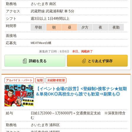
勤務地
さいたま市 南区
アクセス
武蔵野線 武蔵浦和駅 車 5分
シフト
週3日以上 1日4時間以上
時間帯
早朝
朝
昼
夕方
夜
夜勤
面接地
応募先
MEATMeet白幡
募集終了日時：8月6日
本日、掲載終了
詳細を見る
とりあえず保存
アルバイト・パート
短期
未経験者歓迎
【イベント会場の設営】<登録制>接客ナシ★短期
＆単発OK◎高校生から誰でも歓迎⇒副業も◎
給与
日給1万2000～1万6000円＋交通費規定支給 ※深夜割増含
む
勤務地
さいたま市 浦和区