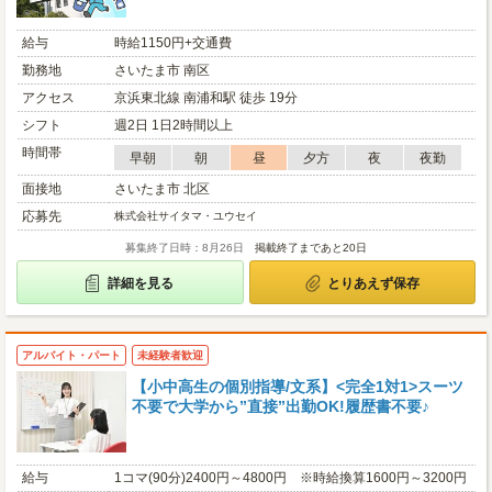
給与
時給1150円+交通費
勤務地
さいたま市 南区
アクセス
京浜東北線 南浦和駅 徒歩 19分
シフト
週2日 1日2時間以上
時間帯
早朝
朝
昼
夕方
夜
夜勤
面接地
さいたま市 北区
応募先
株式会社サイタマ・ユウセイ
募集終了日時：8月26日
掲載終了まであと20日
詳細を見る
とりあえず保存
アルバイト・パート
未経験者歓迎
【小中高生の個別指導/文系】<完全1対1>スーツ
不要で大学から”直接”出勤OK!履歴書不要♪
給与
1コマ(90分)2400円～4800円 ※時給換算1600円～3200円