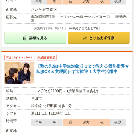
早朝
朝
昼
夕方
夜
夜勤
面接地
さいたま市 南区
応募先
東京個別指導学院 （ベネッセコーポレーショングループ） 南浦和教
室
募集終了日時：8月31日
掲載終了まであと25日
詳細を見る
とりあえず保存
アルバイト・パート
未経験者歓迎
【塾の先生(中学生対象)】1:2で教える個別指導★
私服OK＆文理問わず大歓迎！大学生活躍中
給与
1コマ(80分)2100円～ (授業前後手当含む)
勤務地
戸田市
アクセス
埼京線 北戸田駅 徒歩 1分
シフト
週1日以上 1日1時間以上
時間帯
早朝
朝
昼
夕方
夜
夜勤
面接地