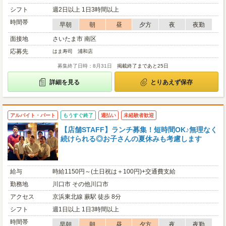
シフト
週2日以上 1日3時間以上
時間帯
早朝
朝
昼
夕方
夜
夜勤
面接地
さいたま市 南区
応募先
はま寿司 浦和店
募集終了日時：8月31日
掲載終了まであと25日
詳細を見る
とりあえず保存
アルバイト・パート
もうすぐ終了
週払い
未経験者歓迎
【店舗STAFF】ランチ募集！短時間OK♪無理なく
続けられる◎お子さんの夏休みも考慮します
給与
時給1150円～(土日祝は＋100円)+交通費支給
勤務地
川口市 その他川口市
アクセス
京浜東北線 蕨駅 徒歩 8分
シフト
週1日以上 1日3時間以上
時間帯
早朝
朝
昼
夕方
夜
夜勤