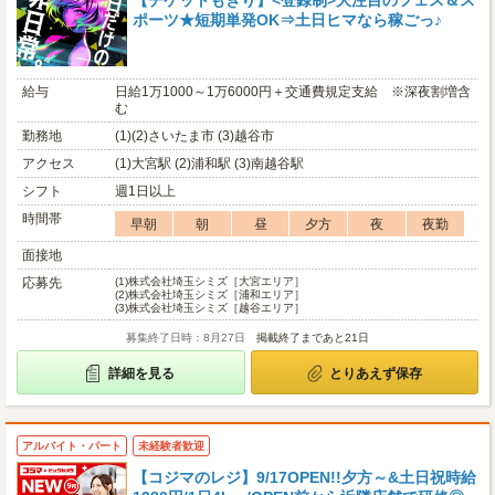
【チケットもぎり】<登録制>大注目のフェス＆ス
ポーツ★短期単発OK⇒土日ヒマなら稼ごっ♪
給与
日給1万1000～1万6000円＋交通費規定支給 ※深夜割増含
む
勤務地
(1)(2)さいたま市 (3)越谷市
アクセス
(1)大宮駅 (2)浦和駅 (3)南越谷駅
シフト
週1日以上
時間帯
早朝
朝
昼
夕方
夜
夜勤
面接地
応募先
(1)
株式会社埼玉シミズ［大宮エリア］
(2)
株式会社埼玉シミズ［浦和エリア］
(3)
株式会社埼玉シミズ［越谷エリア］
募集終了日時：8月27日
掲載終了まであと21日
詳細を見る
とりあえず保存
アルバイト・パート
未経験者歓迎
【コジマのレジ】9/17OPEN!!夕方～&土日祝時給