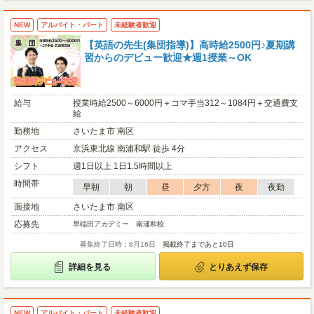
NEW
アルバイト・パート
未経験者歓迎
【英語の先生(集団指導)】高時給2500円♪夏期講
習からのデビュー歓迎★週1授業～OK
給与
授業時給2500～6000円＋コマ手当312～1084円＋交通費支
給
勤務地
さいたま市 南区
アクセス
京浜東北線 南浦和駅 徒歩 4分
シフト
週1日以上 1日1.5時間以上
時間帯
早朝
朝
昼
夕方
夜
夜勤
面接地
さいたま市 南区
応募先
早稲田アカデミー 南浦和校
募集終了日時：8月16日
掲載終了まであと10日
詳細を見る
とりあえず保存
NEW
アルバイト・パート
未経験者歓迎