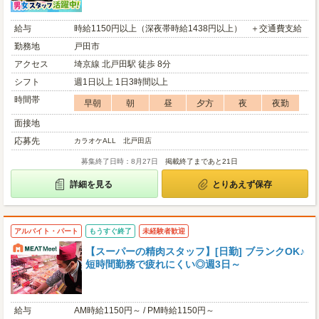
給与
時給1150円以上（深夜帯時給1438円以上） ＋交通費支給
勤務地
戸田市
アクセス
埼京線 北戸田駅 徒歩 8分
シフト
週1日以上 1日3時間以上
時間帯
早朝
朝
昼
夕方
夜
夜勤
面接地
応募先
カラオケALL 北戸田店
募集終了日時：8月27日
掲載終了まであと21日
詳細を見る
とりあえず保存
アルバイト・パート
もうすぐ終了
未経験者歓迎
【スーパーの精肉スタッフ】[日勤] ブランクOK♪
短時間勤務で疲れにくい◎週3日～
給与
AM時給1150円～ / PM時給1150円～