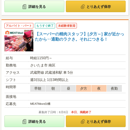
詳細を見る
とりあえず保存
アルバイト・パート
もうすぐ終了
未経験者歓迎
【スーパーの精肉スタッフ】[夕方～] 家が近かっ
たから‥通勤のラクさ。それにつきる！
給与
時給1150円～
勤務地
さいたま市 南区
アクセス
武蔵野線 武蔵浦和駅 車 5分
シフト
週3日以上 1日3時間以上
時間帯
早朝
朝
昼
夕方
夜
夜勤
面接地
応募先
MEATMeet白幡
募集終了日時：8月6日
本日、掲載終了
詳細を見る
とりあえず保存