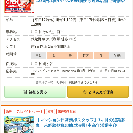
1280円/1日4h～/OPEN前から近隣店舗で研修◎
給与
［平日17時迄］時給1,180円［平日17時以降&土日祝］時給
1,280円
勤務地
川口市 その他川口市
アクセス
武蔵野線 東浦和駅 徒歩 20分
シフト
週3日以上 1日4時間以上
時間帯
早朝
朝
昼
夕方
夜
夜勤
面接地
川口市 鳩ヶ谷
応募先
コジマ×ビックカメラ minanoba川口店（仮称） ※9月17日NEW OP
EN
募集終了日時：8月9日
掲載終了まであと3日
詳細を見る
とりあえず保存
急募
アルバイト・パート
短期
未経験者歓迎
【マンション日常清掃スタッフ】3ヶ月の短期募
集！未経験歓迎の簡単清掃♪中高年活躍中◎