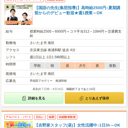
【国語の先生(集団指導)】高時給2500円♪夏期講
習からのデビュー歓迎★週1授業～OK
給与
授業時給2500～6000円＋コマ手当312～1084円＋交通費支
給
勤務地
さいたま市 南区
アクセス
京浜東北線 南浦和駅 徒歩 4分
シフト
週1日以上 1日1.5時間以上
時間帯
早朝
朝
昼
夕方
夜
夜勤
面接地
さいたま市 南区
応募先
早稲田アカデミー 南浦和校
募集終了日時：8月16日
掲載終了まであと10日
詳細を見る
とりあえず保存
アルバイト・パート
日払い
短期
未経験者歓迎
【吉野家スタッフ(昼)】女性活躍中♪1日3h～OK