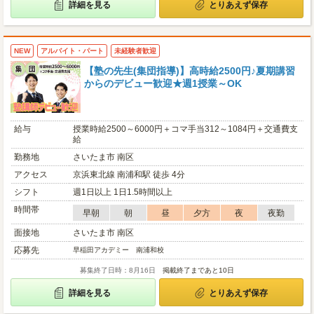
詳細を見る
とりあえず保存
NEW
アルバイト・パート
未経験者歓迎
【塾の先生(集団指導)】高時給2500円♪夏期講習
からのデビュー歓迎★週1授業～OK
給与
授業時給2500～6000円＋コマ手当312～1084円＋交通費支
給
勤務地
さいたま市 南区
アクセス
京浜東北線 南浦和駅 徒歩 4分
シフト
週1日以上 1日1.5時間以上
時間帯
早朝
朝
昼
夕方
夜
夜勤
面接地
さいたま市 南区
応募先
早稲田アカデミー 南浦和校
募集終了日時：8月16日
掲載終了まであと10日
詳細を見る
とりあえず保存