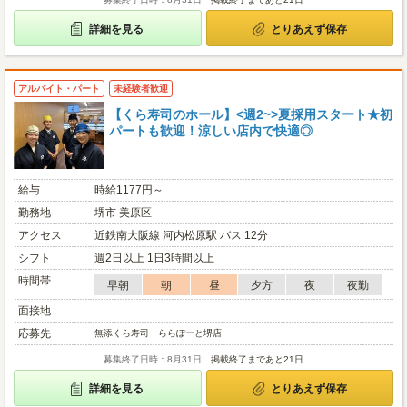
詳細を見る
とりあえず保存
アルバイト・パート
未経験者歓迎
【くら寿司のホール】<週2~>夏採用スタート★初
パートも歓迎！涼しい店内で快適◎
給与
時給1177円～
勤務地
堺市 美原区
アクセス
近鉄南大阪線 河内松原駅 バス 12分
シフト
週2日以上 1日3時間以上
時間帯
早朝
朝
昼
夕方
夜
夜勤
面接地
応募先
無添くら寿司 ららぽーと堺店
募集終了日時：8月31日
掲載終了まであと21日
詳細を見る
とりあえず保存