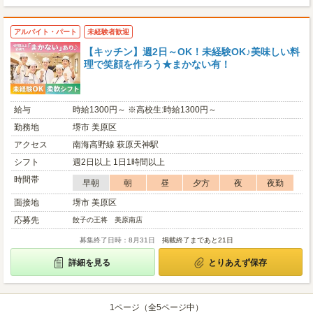
アルバイト・パート
未経験者歓迎
【キッチン】週2日～OK！未経験OK♪美味しい料
理で笑顔を作ろう★まかない有！
給与
時給1300円～ ※高校生:時給1300円～
勤務地
堺市 美原区
アクセス
南海高野線 萩原天神駅
シフト
週2日以上 1日1時間以上
時間帯
早朝
朝
昼
夕方
夜
夜勤
面接地
堺市 美原区
応募先
餃子の王将 美原南店
募集終了日時：8月31日
掲載終了まであと21日
詳細を見る
とりあえず保存
1ページ（全5ページ中）