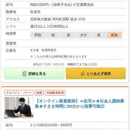
給与
時給1500円～(深夜手当込) ※交通費支給
勤務地
松原市
アクセス
近鉄南大阪線 河内松原駅 徒歩 12分
シフト
週2日以上 1日2時間以上
時間帯
早朝
朝
昼
夕方
夜
夜勤
面接地
応募先
すき家 松原阿保店
※ こちらの求人はWEB応募のみとなります
募集終了日時：8月31日
掲載終了まであと21日
詳細を見る
とりあえず保存
アルバイト・パート
短期
未経験者歓迎
【オンライン家庭教師】≪在宅≫★社会人講師募
集★すきま時間に60分から指導可能◎
給与
1コマ(60分)1430～6930円