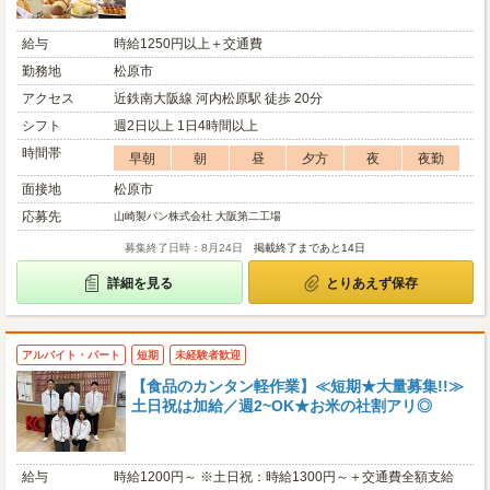
給与
時給1250円以上＋交通費
勤務地
松原市
アクセス
近鉄南大阪線 河内松原駅 徒歩 20分
シフト
週2日以上 1日4時間以上
時間帯
早朝
朝
昼
夕方
夜
夜勤
面接地
松原市
応募先
山崎製パン株式会社 大阪第二工場
募集終了日時：8月24日
掲載終了まであと14日
詳細を見る
とりあえず保存
アルバイト・パート
短期
未経験者歓迎
【食品のカンタン軽作業】≪短期★大量募集!!≫
土日祝は加給／週2~OK★お米の社割アリ◎
給与
時給1200円～ ※土日祝：時給1300円～＋交通費全額支給