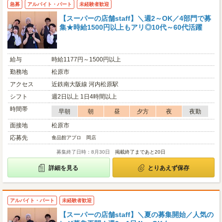
急募
アルバイト・パート
未経験者歓迎
【スーパーの店舗staff】＼週2～OK／4部門で募
集★時給1500円以上もアリ◎10代～60代活躍
給与
時給1177円～1500円以上
勤務地
松原市
アクセス
近鉄南大阪線 河内松原駅
シフト
週2日以上 1日4時間以上
時間帯
早朝
朝
昼
夕方
夜
夜勤
面接地
松原市
応募先
食品館アプロ 岡店
募集終了日時：8月30日
掲載終了まであと20日
詳細を見る
とりあえず保存
アルバイト・パート
未経験者歓迎
【スーパーの店舗staff】＼夏の募集開始／人気の