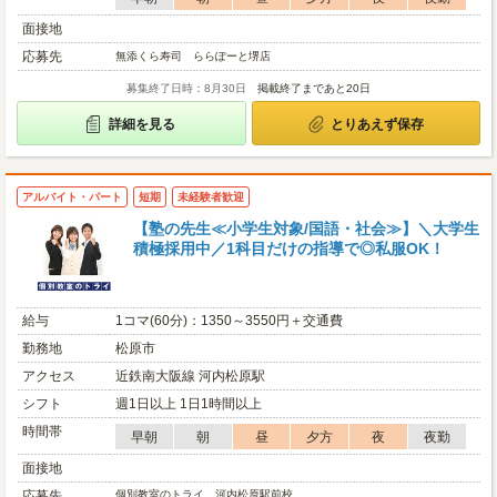
面接地
応募先
無添くら寿司 ららぽーと堺店
募集終了日時：8月30日
掲載終了まであと20日
詳細を見る
とりあえず保存
アルバイト・パート
短期
未経験者歓迎
【塾の先生≪小学生対象/国語・社会≫】＼大学生
積極採用中／1科目だけの指導で◎私服OK！
給与
1コマ(60分)：1350～3550円＋交通費
勤務地
松原市
アクセス
近鉄南大阪線 河内松原駅
シフト
週1日以上 1日1時間以上
時間帯
早朝
朝
昼
夕方
夜
夜勤
面接地
応募先
個別教室のトライ 河内松原駅前校