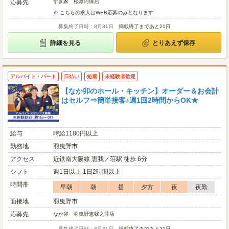
応募先
すき家 松原阿保店
※ こちらの求人はWEB応募のみとなります
募集終了日時：8月31日
掲載終了まであと21日
詳細を見る
とりあえず保存
アルバイト・パート
日払い
短期
未経験者歓迎
【なか卯のホール・キッチン】オーダー＆お会計
はセルフ⇒簡単接客♪週1回2時間からOK★
給与
時給1180円以上
勤務地
羽曳野市
アクセス
近鉄南大阪線 恵我ノ荘駅 徒歩 6分
シフト
週1日以上 1日2時間以上
時間帯
早朝
朝
昼
夕方
夜
夜勤
面接地
羽曳野市
応募先
なか卯 羽曳野恵我之荘店
募集終了日時：8月31日
掲載終了まであと21日