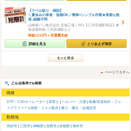
【ラベル貼り・袋詰】
＼夏休みの単発・短期OK／簡単×シンプル作業★長期も歓
迎♪経験不問
山崎製パン株式会社 安城工場｜001【三河安城駅周辺】東
海道新幹線 三河安城駅など
時給1210円＋交通費支給
詳細を見る
とりあえず保存
ページＴＯＰへ
職種
DTP・CADオペレーター
保育士
ヘルパー・介護
映像/音楽制作・フォ
トグラファー
雑貨・コスメ販売
搬入・搬出・会場設営
勤務地
高砂市
三田市
神崎郡
加西市
赤穂郡
洲本市