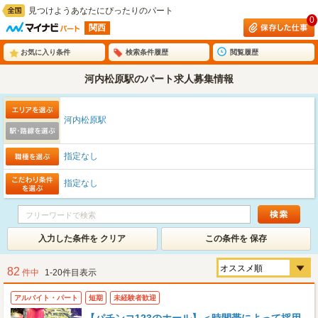
見つけようあなたにぴったりのパート
0
関西
お気に入り条件
検索条件履歴
閲覧履歴
河内松原駅のパート求人募集情報
河内松原駅
指定なし
指定なし
入力した条件を クリア
この条件を 保存
82
件中
1-20件目表示
アルバイト・パート
短期
未経験者歓迎