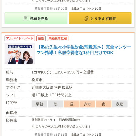
※ こちらの求人はWEB応募のみとなります
募集終了日時：8月20日
掲載終了まであと10日
詳細を見る
とりあえず保存
アルバイト・パート
短期
未経験者歓迎
【塾の先生≪小学生対象/理数系≫】完全マンツー
マン指導！私服◎得意な1科目だけでOK
給与
1コマ(60分)：1350～3550円＋交通費
勤務地
松原市
アクセス
近鉄南大阪線 河内松原駅
シフト
週1日以上 1日1時間以上
時間帯
早朝
朝
昼
夕方
夜
夜勤
面接地
応募先
個別教室のトライ 河内松原駅前校
※ こちらの求人はWEB応募のみとなります
募集終了日時：8月31日
掲載終了まであと21日