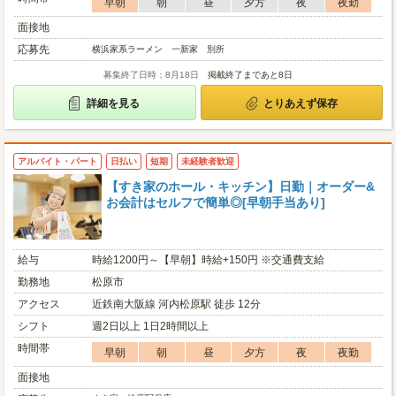
早朝
朝
昼
夕方
夜
夜勤
面接地
応募先
横浜家系ラーメン 一新家 別所
募集終了日時：8月18日
掲載終了まであと8日
詳細を見る
とりあえず保存
アルバイト・パート
日払い
短期
未経験者歓迎
【すき家のホール・キッチン】日勤｜オーダー&
お会計はセルフで簡単◎[早朝手当あり]
給与
時給1200円～【早朝】時給+150円 ※交通費支給
勤務地
松原市
アクセス
近鉄南大阪線 河内松原駅 徒歩 12分
シフト
週2日以上 1日2時間以上
時間帯
早朝
朝
昼
夕方
夜
夜勤
面接地