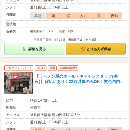
アクセス
近鉄南大阪線 河内松原駅 車 6分
シフト
週1日以上 1日3時間以上
時間帯
早朝
朝
昼
夕方
夜
夜勤
面接地
応募先
横浜家系ラーメン 一新家 別所
募集終了日時：8月18日
掲載終了まであと8日
詳細を見る
とりあえず保存
アルバイト・パート
日払い
短期
未経験者歓迎
【ラーメン屋のホール・キッチンスタッフ(深
夜)】日払いあり！22時以降のみOK！髪色自由♪
給与
時給 1472円 以上
勤務地
松原市
アクセス
近鉄南大阪線 河内松原駅 車 6分
シフト
週1日以上 1日2時間以上
時間帯