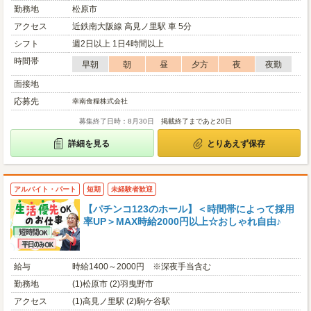
勤務地
松原市
アクセス
近鉄南大阪線 高見ノ里駅 車 5分
シフト
週2日以上 1日4時間以上
時間帯
早朝
朝
昼
夕方
夜
夜勤
面接地
応募先
幸南食糧株式会社
募集終了日時：8月30日
掲載終了まであと20日
詳細を見る
とりあえず保存
アルバイト・パート
短期
未経験者歓迎
【パチンコ123のホール】＜時間帯によって採用
率UP＞MAX時給2000円以上☆おしゃれ自由♪
給与
時給1400～2000円 ※深夜手当含む
勤務地
(1)松原市 (2)羽曳野市
アクセス
(1)高見ノ里駅 (2)駒ケ谷駅