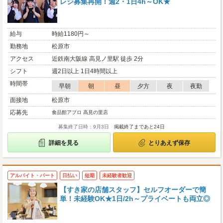
レジ募集再開！週2・1日4h～OK★
給与
時給1180円～
勤務地
松原市
アクセス
近鉄南大阪線 高見ノ里駅 徒歩 2分
シフト
週2日以上 1日4時間以上
時間帯
早朝
朝
昼
夕方
夜
夜勤
面接地
松原市
応募先
食品館アプロ 高見の里店
募集終了日時：9月3日
掲載終了まであと24日
詳細を見る
とりあえず保存
アルバイト・パート
日払い
短期
未経験者歓迎
【すき家の店舗スタッフ】セルフオーダーで簡
単！未経験OK★1日/2h～プライベートも両立◎