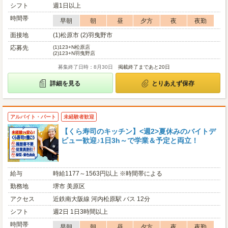
シフト
週1日以上
時間帯
早朝
朝
昼
夕方
夜
夜勤
面接地
(1)松原市 (2)羽曳野市
応募先
(1)
123+N松原店
(2)
123+N羽曳野店
募集終了日時：8月30日
掲載終了まであと20日
詳細を見る
とりあえず保存
アルバイト・パート
未経験者歓迎
【くら寿司のキッチン】<週2>夏休みのバイトデ
ビュー歓迎♪1日3h～で学業＆予定と両立！
給与
時給1177～1563円以上 ※時間帯による
勤務地
堺市 美原区
アクセス
近鉄南大阪線 河内松原駅 バス 12分
シフト
週2日 1日3時間以上
時間帯
早朝
朝
昼
夕方
夜
夜勤