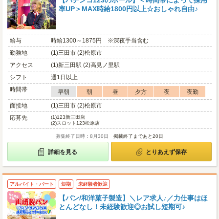
【パチンコ123のホール】＜時間帯によって採用
率UP＞MAX時給1800円以上☆おしゃれ自由♪
給与
時給1300～1875円 ※深夜手当含む
勤務地
(1)三田市 (2)松原市
アクセス
(1)新三田駅 (2)高見ノ里駅
シフト
週1日以上
時間帯
早朝
朝
昼
夕方
夜
夜勤
面接地
(1)三田市 (2)松原市
応募先
(1)
123新三田店
(2)
スロット123松原店
募集終了日時：8月30日
掲載終了まであと20日
詳細を見る
とりあえず保存
アルバイト・パート
短期
未経験者歓迎
【パン/和洋菓子製造】＼レア求人♪／力仕事はほ
とんどなし！未経験歓迎◎お試し短期可♪