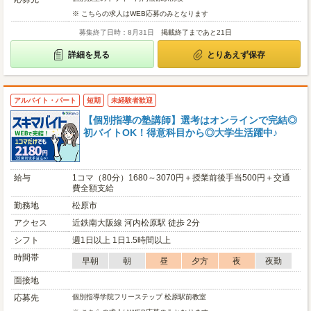
※ こちらの求人はWEB応募のみとなります
募集終了日時：8月31日
掲載終了まであと21日
詳細を見る
とりあえず保存
アルバイト・パート
短期
未経験者歓迎
【個別指導の塾講師】選考はオンラインで完結◎
初バイトOK！得意科目から◎大学生活躍中♪
給与
1コマ（80分）1680～3070円＋授業前後手当500円＋交通
費全額支給
勤務地
松原市
アクセス
近鉄南大阪線 河内松原駅 徒歩 2分
シフト
週1日以上 1日1.5時間以上
時間帯
早朝
朝
昼
夕方
夜
夜勤
面接地
応募先
個別指導学院フリーステップ 松原駅前教室