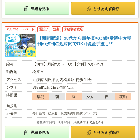
詳細を見る
とりあえず保存
アルバイト・パート
週払い
短期
未経験者歓迎
【新聞配達】50代から最年長<83歳>活躍中★朝
刊or夕刊の短時間でOK♪[現金手渡し!!]
給与
【朝刊】月給5万～10万【夕刊】5万～6万
勤務地
松原市
アクセス
近鉄南大阪線 河内松原駅 徒歩 11分
シフト
週5日以上 1日2時間以上
時間帯
早朝
朝
昼
夕方
夜
夜勤
面接地
応募先
毎日新聞 松原北 販売所(毎日新聞グループ)
募集終了日時：8月19日
掲載終了まであと9日
詳細を見る
とりあえず保存