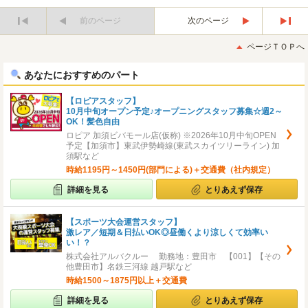
前のページ
次のページ
最
最
初
後
ページＴＯＰへ
へ
へ
あなたにおすすめのパート
【ロピアスタッフ】
10月中旬オープン予定♪オープニングスタッフ募集☆週2～
OK！髪色自由
ロピア 加須ビバモール店(仮称) ※2026年10月中旬OPEN
予定【加須市】東武伊勢崎線(東武スカイツリーライン) 加
須駅など
時給1195円～1450円(部門による)＋交通費（社内規定）
詳細を見る
とりあえず保存
【スポーツ大会運営スタッフ】
激レア／短期＆日払いOK◎昼働くより涼しくて効率い
い！？
株式会社アルバクルー 勤務地：豊田市 【001】【その
他豊田市】名鉄三河線 越戸駅など
時給1500～1875円以上＋交通費
詳細を見る
とりあえず保存