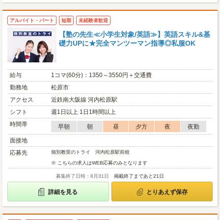
アルバイト・パート
短期
未経験者歓迎
【塾の先生≪小学生対象/英語≫】英語スキル&基
礎力UPに★完全マンツーマン指導◎私服OK
給与
1コマ(60分)：1350～3550円＋交通費
勤務地
松原市
アクセス
近鉄南大阪線 河内松原駅
シフト
週1日以上 1日1時間以上
時間帯
早朝
朝
昼
夕方
夜
夜勤
面接地
応募先
個別教室のトライ 河内松原駅前校
※ こちらの求人はWEB応募のみとなります
募集終了日時：8月31日
掲載終了まであと21日
詳細を見る
とりあえず保存