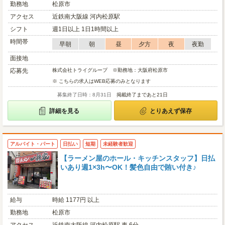
勤務地
松原市
アクセス
近鉄南大阪線 河内松原駅
シフト
週1日以上 1日1時間以上
時間帯
早朝
朝
昼
夕方
夜
夜勤
面接地
応募先
株式会社トライグループ ※勤務地：大阪府松原市
※ こちらの求人はWEB応募のみとなります
募集終了日時：8月31日
掲載終了まであと21日
詳細を見る
とりあえず保存
アルバイト・パート
日払い
短期
未経験者歓迎
【ラーメン屋のホール・キッチンスタッフ】日払
いあり週1×3h〜OK！髪色自由で賄い付き♪
給与
時給 1177円 以上
勤務地
松原市