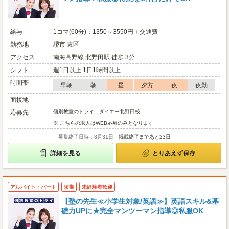
給与
1コマ(60分)：1350～3550円＋交通費
勤務地
堺市 東区
アクセス
南海高野線 北野田駅 徒歩 3分
シフト
週1日以上 1日1時間以上
時間帯
早朝
朝
昼
夕方
夜
夜勤
面接地
応募先
個別教室のトライ ダイエー北野田校
※ こちらの求人はWEB応募のみとなります
募集終了日時：8月31日
掲載終了まであと23日
詳細を見る
とりあえず保存
アルバイト・パート
短期
未経験者歓迎
【塾の先生≪小学生対象/英語≫】英語スキル&基
礎力UPに★完全マンツーマン指導◎私服OK