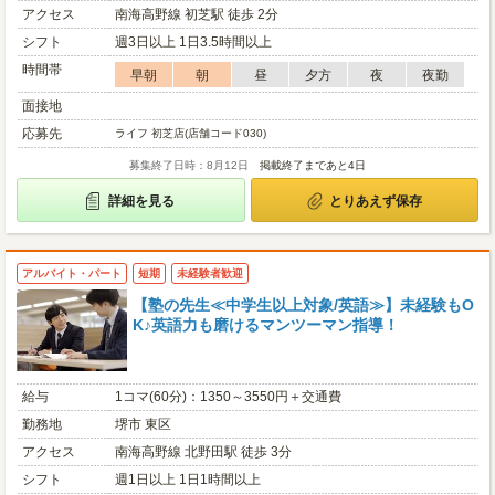
アクセス
南海高野線 初芝駅 徒歩 2分
シフト
週3日以上 1日3.5時間以上
時間帯
早朝
朝
昼
夕方
夜
夜勤
面接地
応募先
ライフ 初芝店(店舗コード030)
募集終了日時：8月12日
掲載終了まであと4日
詳細を見る
とりあえず保存
アルバイト・パート
短期
未経験者歓迎
【塾の先生≪中学生以上対象/英語≫】未経験もO
K♪英語力も磨けるマンツーマン指導！
給与
1コマ(60分)：1350～3550円＋交通費
勤務地
堺市 東区
アクセス
南海高野線 北野田駅 徒歩 3分
シフト
週1日以上 1日1時間以上