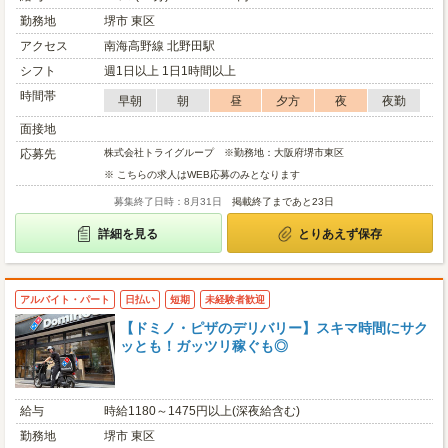
勤務地
堺市 東区
アクセス
南海高野線 北野田駅
シフト
週1日以上 1日1時間以上
時間帯
早朝
朝
昼
夕方
夜
夜勤
面接地
応募先
株式会社トライグループ ※勤務地：大阪府堺市東区
※ こちらの求人はWEB応募のみとなります
募集終了日時：8月31日
掲載終了まであと23日
詳細を見る
とりあえず保存
アルバイト・パート
日払い
短期
未経験者歓迎
【ドミノ・ピザのデリバリー】スキマ時間にサク
ッとも！ガッツリ稼ぐも◎
給与
時給1180～1475円以上(深夜給含む)
勤務地
堺市 東区