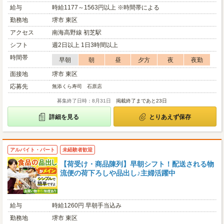
給与
時給1177～1563円以上 ※時間帯による
勤務地
堺市 東区
アクセス
南海高野線 初芝駅
シフト
週2日以上 1日3時間以上
時間帯
早朝
朝
昼
夕方
夜
夜勤
面接地
堺市 東区
応募先
無添くら寿司 石原店
募集終了日時：8月31日
掲載終了まであと23日
詳細を見る
とりあえず保存
アルバイト・パート
未経験者歓迎
【荷受け・商品陳列】早朝シフト！配送される物
流便の荷下ろしや品出し♪主婦活躍中
給与
時給1260円 早朝手当込み
勤務地
堺市 東区