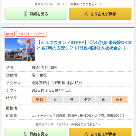
募集終了日時：8月31日
掲載終了まであと23日
詳細を見る
とりあえず保存
NEW
アルバイト・パート
【セルフスタンドSTAFF】<乙4必須>未経験OK!2
2~翌7時の固定シフト!日数相談◎入社祝金あり
給与
日給1万3110円
勤務地
堺市 東区
アクセス
南海高野線 北野田駅 徒歩 19分
シフト
週1日以上 1日8時間以上
時間帯
早朝
朝
昼
夕方
夜
夜勤
面接地
応募先
エナジースタッフ関西圏【勤務先：ENEOS セルフ堺北野田(8520)】
募集終了日時：8月13日
掲載終了まであと5日
詳細を見る
とりあえず保存