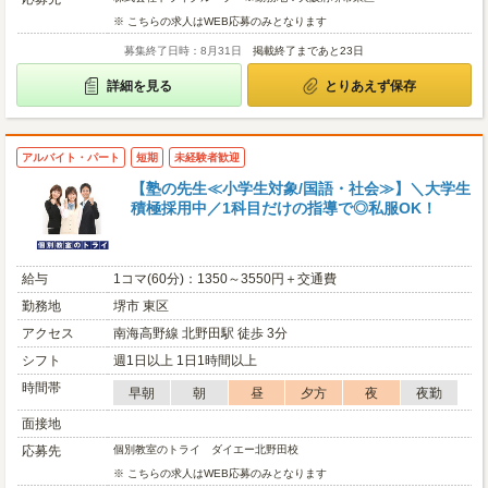
※ こちらの求人はWEB応募のみとなります
募集終了日時：8月31日
掲載終了まであと23日
詳細を見る
とりあえず保存
アルバイト・パート
短期
未経験者歓迎
【塾の先生≪小学生対象/国語・社会≫】＼大学生
積極採用中／1科目だけの指導で◎私服OK！
給与
1コマ(60分)：1350～3550円＋交通費
勤務地
堺市 東区
アクセス
南海高野線 北野田駅 徒歩 3分
シフト
週1日以上 1日1時間以上
時間帯
早朝
朝
昼
夕方
夜
夜勤
面接地
応募先
個別教室のトライ ダイエー北野田校
※ こちらの求人はWEB応募のみとなります