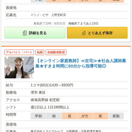
面接地
応募先
ドミノ・ピザ 上野芝町店
募集終了日時：8月31日
掲載終了まであと23日
詳細を見る
とりあえず保存
アルバイト・パート
短期
未経験者歓迎
【オンライン家庭教師】≪在宅≫★社会人講師募
集★すきま時間に60分から指導可能◎
給与
1コマ(60分)1430～6930円
勤務地
堺市 東区
アクセス
南海高野線 初芝駅
シフト
週1日以上 1日1時間以上
時間帯
早朝
朝
昼
夕方
夜
夜勤
面接地
応募先
株式会社トライグループ ※勤務地：大阪府堺市東区