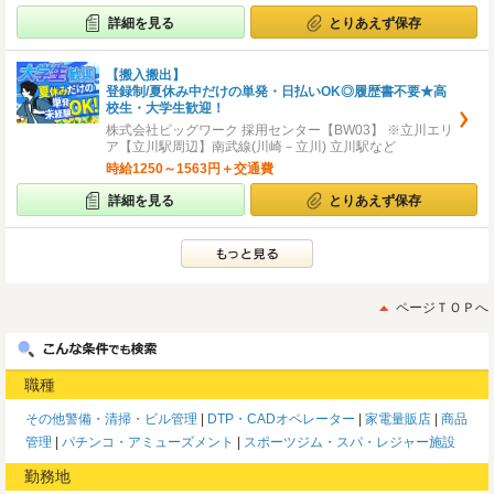
詳細を見る
とりあえず保存
【搬入搬出】
登録制/夏休み中だけの単発・日払いOK◎履歴書不要★高
校生・大学生歓迎！
株式会社ビッグワーク 採用センター【BW03】 ※立川エリ
ア【立川駅周辺】南武線(川崎－立川) 立川駅など
時給1250～1563円＋交通費
詳細を見る
とりあえず保存
ページＴＯＰへ
職種
その他警備・清掃・ビル管理
DTP・CADオペレーター
家電量販店
商品
管理
パチンコ・アミューズメント
スポーツジム・スパ・レジャー施設
勤務地