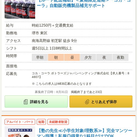
【ルート配送補助】＜夏期限定短期＞「コカ・コ
ーラ」自動販売機製品補充サポート
給与
時給1250円＋交通費支給
勤務地
堺市 東区
アクセス
南海高野線 初芝駅 徒歩 9分
シフト
週5日以上 1日8時間以上
時間帯
早朝
朝
昼
夕方
夜
夜勤
面接地
応募先
コカ・コーラ ボトラーズジャパンベンディング株式会社【求人番号：8
4807】
※ こちらの求人はWEB応募のみとなります
募集終了日時：8月31日
掲載終了まであと23日
詳細を見る
とりあえず保存
アルバイト・パート
短期
未経験者歓迎
【塾の先生≪小学生対象/理数系≫】完全マンツー
マン指導！私服◎得意な1科目だけでOK