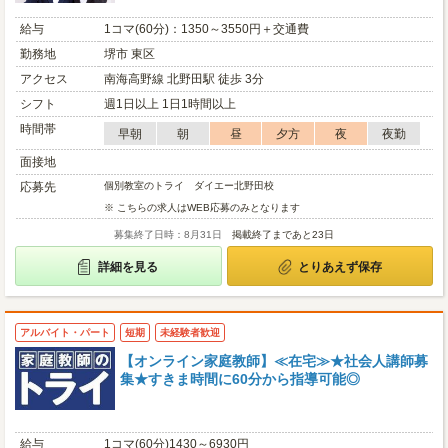
給与
1コマ(60分)：1350～3550円＋交通費
勤務地
堺市 東区
アクセス
南海高野線 北野田駅 徒歩 3分
シフト
週1日以上 1日1時間以上
時間帯
早朝
朝
昼
夕方
夜
夜勤
面接地
応募先
個別教室のトライ ダイエー北野田校
※ こちらの求人はWEB応募のみとなります
募集終了日時：8月31日
掲載終了まであと23日
詳細を見る
とりあえず保存
アルバイト・パート
短期
未経験者歓迎
【オンライン家庭教師】≪在宅≫★社会人講師募
集★すきま時間に60分から指導可能◎
給与
1コマ(60分)1430～6930円