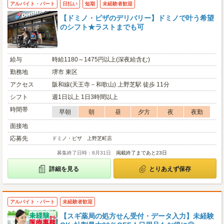
アルバイト・パート
日払い
短期
未経験者歓迎
【ドミノ・ピザのデリバリー】ドミノで叶う希望
のシフト★ラストまでも可
給与
時給1180～1475円以上(深夜給含む)
勤務地
堺市 東区
アクセス
阪和線(天王寺－和歌山) 上野芝駅 徒歩 11分
シフト
週1日以上 1日3時間以上
時間帯
早朝
朝
昼
夕方
夜
夜勤
面接地
応募先
ドミノ・ピザ 上野芝町店
募集終了日時：8月31日
掲載終了まであと23日
詳細を見る
とりあえず保存
アルバイト・パート
未経験者歓迎
【スギ薬局の処方せん受付・データ入力】未経験