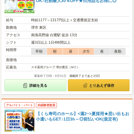
OK♪社割最大30％OFF★日用品もお得に◎
給与
時給1177～1317円以上＋交通費規定支給
勤務地
堺市 東区
アクセス
南海高野線 白鷺駅 徒歩 13分
シフト
週3日以上 1日4時間以上
時間帯
早朝
朝
昼
夕方
夜
夜勤
面接地
応募先
スギ薬局グループ 堺白鷺店（ＭＣ）
募集終了日時：8月31日
掲載終了まであと23日
詳細を見る
とりあえず保存
アルバイト・パート
未経験者歓迎
【くら寿司のホール】<週2~>夏採用★思い出もお
小遣いもGET♪1日3h～◎前払いOK(規定有)