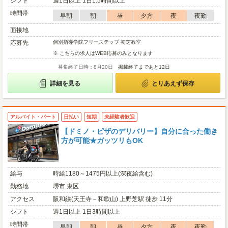
シフト
週1日以上 1日1.5時間以上
時間帯
早朝
朝
昼
夕方
夜
夜勤
面接地
応募先
個別指導学院フリーステップ 初芝教室
※ こちらの求人はWEB応募のみとなります
募集終了日時：8月20日
掲載終了まであと12日
詳細を見る
とりあえず保存
アルバイト・パート
日払い
短期
未経験者歓迎
【ドミノ・ピザのデリバリー】自分に合った働き
方が可能★ガッツリもOK
給与
時給1180～1475円以上(深夜給含む)
勤務地
堺市 東区
アクセス
阪和線(天王寺－和歌山) 上野芝駅 徒歩 11分
シフト
週1日以上 1日3時間以上
時間帯
早朝
朝
昼
夕方
夜
夜勤