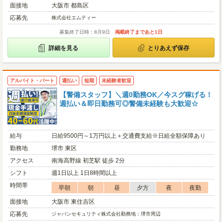
面接地
大阪市 都島区
応募先
株式会社エムティー
募集終了日時：8月9日
掲載終了まであと1日
詳細を見る
とりあえず保存
アルバイト・パート
週払い
短期
未経験者歓迎
【警備スタッフ】＼週0勤務OK／今スグ稼げる！
週払い＆即日勤務可◎警備未経験も大歓迎☆
給与
日給9500円～1万円以上＋交通費支給※日給全額保障あり
勤務地
堺市 東区
アクセス
南海高野線 初芝駅 徒歩 2分
シフト
週1日以上 1日8時間以上
時間帯
早朝
朝
昼
夕方
夜
夜勤
面接地
大阪市 東住吉区
応募先
ジャパンセキュリティ株式会社勤務地：堺市周辺