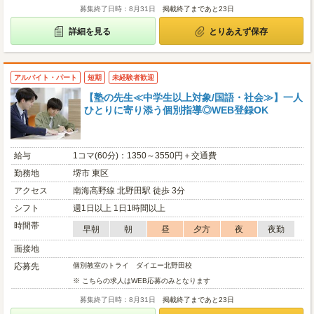
募集終了日時：8月31日
掲載終了まであと23日
詳細を見る
とりあえず保存
アルバイト・パート
短期
未経験者歓迎
【塾の先生≪中学生以上対象/国語・社会≫】一人
ひとりに寄り添う個別指導◎WEB登録OK
給与
1コマ(60分)：1350～3550円＋交通費
勤務地
堺市 東区
アクセス
南海高野線 北野田駅 徒歩 3分
シフト
週1日以上 1日1時間以上
時間帯
早朝
朝
昼
夕方
夜
夜勤
面接地
応募先
個別教室のトライ ダイエー北野田校
※ こちらの求人はWEB応募のみとなります
募集終了日時：8月31日
掲載終了まであと23日