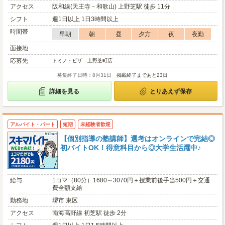
アクセス
阪和線(天王寺－和歌山) 上野芝駅 徒歩 11分
シフト
週1日以上 1日3時間以上
時間帯
早朝
朝
昼
夕方
夜
夜勤
面接地
応募先
ドミノ・ピザ 上野芝町店
募集終了日時：8月31日
掲載終了まであと23日
詳細を見る
とりあえず保存
アルバイト・パート
短期
未経験者歓迎
【個別指導の塾講師】選考はオンラインで完結◎
初バイトOK！得意科目から◎大学生活躍中♪
給与
1コマ（80分）1680～3070円＋授業前後手当500円＋交通
費全額支給
勤務地
堺市 東区
アクセス
南海高野線 初芝駅 徒歩 2分