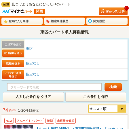
見つけようあなたにぴったりのパート
0
関西
お気に入り条件
検索条件履歴
閲覧履歴
東区のパート求人募集情報
東区
指定なし
指定なし
入力した条件を クリア
この条件を 保存
74
件中
1-20件目表示
NEW
アルバイト・パート
短期
未経験者歓迎