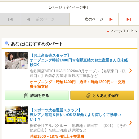
1ページ（全4ページ中）
前のページ
次のページ
最
最
初
後
ページＴＯＰへ
へ
へ
あなたにおすすめのパート
【お土産販売スタッフ】
オープニング時給1400円☆名駅直結のお土産屋さん◎未経
験OK！
名鉄商店MEICHIKA※2026年9月オープン【名駅東口（桜
通口）】近鉄名古屋線 近鉄名古屋駅など
オープニング：時給1400円 通常：時給1200円～＋交通
費全額支給
詳細を見る
とりあえず保存
【スポーツ大会運営スタッフ】
激レア／短期＆日払いOK◎昼働くより涼しくて効率い
い！？
株式会社アルバクルー 勤務地：豊田市 【001】【その
他豊田市】名鉄三河線 越戸駅など
時給1500～1875円以上＋交通費