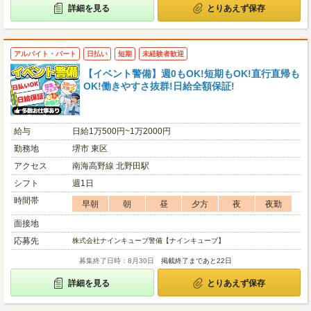
詳細を見る
とりあえず保存
アルバイト・パート
日払い
短期
未経験者歓迎
【イベント警備】週0もOK!短期もOK!直行直帰も
OK!働きやすさ抜群!日給全額保証!
給与
日給1万500円~1万2000円
勤務地
堺市 東区
アクセス
南海高野線 北野田駅
シフト
週1日
時間帯
早朝
朝
昼
夕方
夜
夜勤
面接地
応募先
株式会社ナインキューブ警備【ナインキューブ】
募集終了日時：8月30日
掲載終了まであと22日
詳細を見る
とりあえず保存