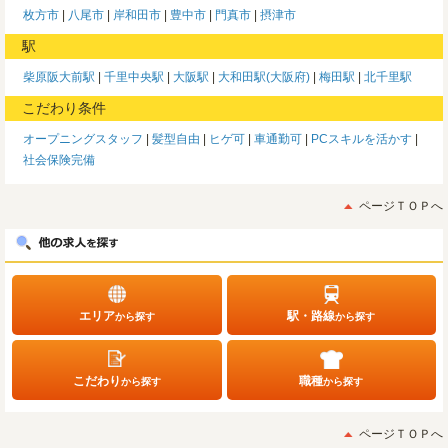
枚方市
八尾市
岸和田市
豊中市
門真市
摂津市
駅
柴原阪大前駅
千里中央駅
大阪駅
大和田駅(大阪府)
梅田駅
北千里駅
こだわり条件
オープニングスタッフ
髪型自由
ヒゲ可
車通勤可
PCスキルを活かす
社会保険完備
ページＴＯＰへ
エリア
駅・路線
から探す
から探す
こだわり
職種
から探す
から探す
ページＴＯＰへ