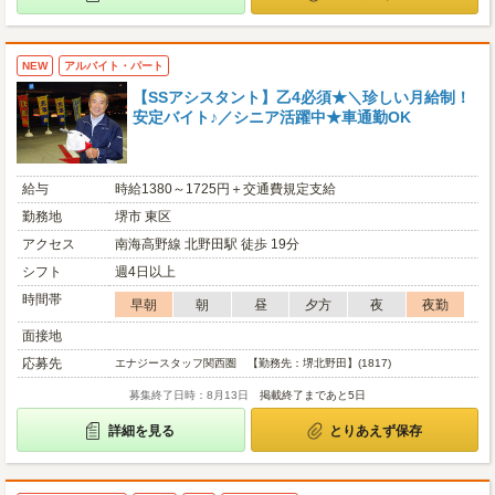
NEW
アルバイト・パート
【SSアシスタント】乙4必須★＼珍しい月給制！
安定バイト♪／シニア活躍中★車通勤OK
給与
時給1380～1725円＋交通費規定支給
勤務地
堺市 東区
アクセス
南海高野線 北野田駅 徒歩 19分
シフト
週4日以上
時間帯
早朝
朝
昼
夕方
夜
夜勤
面接地
応募先
エナジースタッフ関西圏 【勤務先：堺北野田】(1817)
募集終了日時：8月13日
掲載終了まであと5日
詳細を見る
とりあえず保存