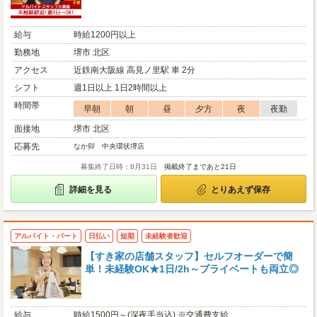
給与
時給1200円以上
勤務地
堺市 北区
アクセス
近鉄南大阪線 高見ノ里駅 車 2分
シフト
週1日以上 1日2時間以上
時間帯
早朝
朝
昼
夕方
夜
夜勤
面接地
堺市 北区
応募先
なか卯 中央環状堺店
募集終了日時：8月31日
掲載終了まであと21日
詳細を見る
とりあえず保存
アルバイト・パート
日払い
短期
未経験者歓迎
【すき家の店舗スタッフ】セルフオーダーで簡
単！未経験OK★1日/2h～プライベートも両立◎
給与
時給1500円～(深夜手当込) ※交通費支給