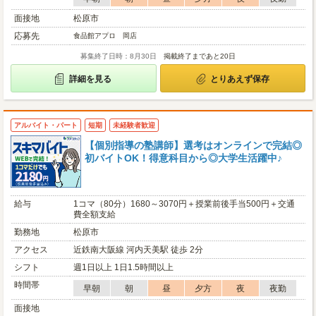
面接地
松原市
応募先
食品館アプロ 岡店
募集終了日時：8月30日
掲載終了まであと20日
詳細を見る
とりあえず保存
アルバイト・パート
短期
未経験者歓迎
【個別指導の塾講師】選考はオンラインで完結◎
初バイトOK！得意科目から◎大学生活躍中♪
給与
1コマ（80分）1680～3070円＋授業前後手当500円＋交通
費全額支給
勤務地
松原市
アクセス
近鉄南大阪線 河内天美駅 徒歩 2分
シフト
週1日以上 1日1.5時間以上
時間帯
早朝
朝
昼
夕方
夜
夜勤
面接地