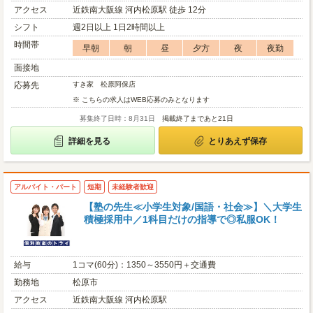
アクセス
近鉄南大阪線 河内松原駅 徒歩 12分
シフト
週2日以上 1日2時間以上
時間帯
早朝
朝
昼
夕方
夜
夜勤
面接地
応募先
すき家 松原阿保店
※ こちらの求人はWEB応募のみとなります
募集終了日時：8月31日
掲載終了まであと21日
詳細を見る
とりあえず保存
アルバイト・パート
短期
未経験者歓迎
【塾の先生≪小学生対象/国語・社会≫】＼大学生
積極採用中／1科目だけの指導で◎私服OK！
給与
1コマ(60分)：1350～3550円＋交通費
勤務地
松原市
アクセス
近鉄南大阪線 河内松原駅