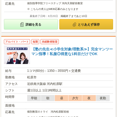
応募先
個別指導学院フリーステップ 河内天美駅前教室
※ こちらの求人はWEB応募のみとなります
募集終了日時：8月20日
掲載終了まであと10日
詳細を見る
とりあえず保存
アルバイト・パート
短期
未経験者歓迎
【塾の先生≪小学生対象/理数系≫】完全マンツー
マン指導！私服◎得意な1科目だけでOK
給与
1コマ(60分)：1350～3550円＋交通費
勤務地
松原市
アクセス
近鉄南大阪線 河内松原駅
シフト
週1日以上 1日1時間以上
時間帯
早朝
朝
昼
夕方
夜
夜勤
面接地
応募先
個別教室のトライ 河内松原駅前校