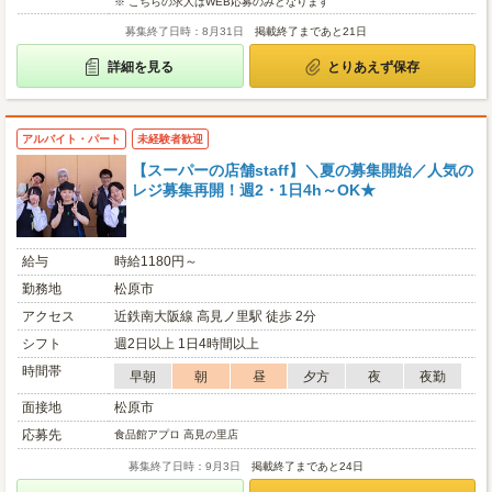
※ こちらの求人はWEB応募のみとなります
募集終了日時：8月31日
掲載終了まであと21日
詳細を見る
とりあえず保存
アルバイト・パート
未経験者歓迎
【スーパーの店舗staff】＼夏の募集開始／人気の
レジ募集再開！週2・1日4h～OK★
給与
時給1180円～
勤務地
松原市
アクセス
近鉄南大阪線 高見ノ里駅 徒歩 2分
シフト
週2日以上 1日4時間以上
時間帯
早朝
朝
昼
夕方
夜
夜勤
面接地
松原市
応募先
食品館アプロ 高見の里店
募集終了日時：9月3日
掲載終了まであと24日