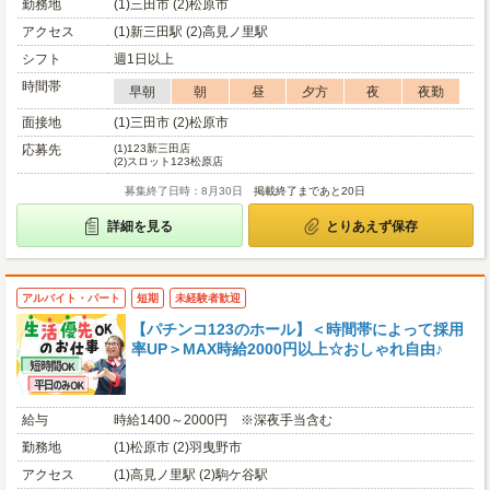
勤務地
(1)三田市 (2)松原市
アクセス
(1)新三田駅 (2)高見ノ里駅
シフト
週1日以上
時間帯
早朝
朝
昼
夕方
夜
夜勤
面接地
(1)三田市 (2)松原市
応募先
(1)
123新三田店
(2)
スロット123松原店
募集終了日時：8月30日
掲載終了まであと20日
詳細を見る
とりあえず保存
アルバイト・パート
短期
未経験者歓迎
【パチンコ123のホール】＜時間帯によって採用
率UP＞MAX時給2000円以上☆おしゃれ自由♪
給与
時給1400～2000円 ※深夜手当含む
勤務地
(1)松原市 (2)羽曳野市
アクセス
(1)高見ノ里駅 (2)駒ケ谷駅