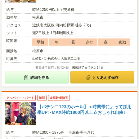
給与
時給1250円以上＋交通費
勤務地
松原市
アクセス
近鉄南大阪線 河内松原駅 徒歩 20分
シフト
週2日以上 1日4時間以上
時間帯
早朝
朝
昼
夕方
夜
夜勤
面接地
松原市
応募先
山崎製パン株式会社 大阪第二工場
募集終了日時：8月24日
掲載終了まであと14日
詳細を見る
とりあえず保存
アルバイト・パート
短期
未経験者歓迎
【パチンコ123のホール】＜時間帯によって採用
率UP＞MAX時給1800円以上☆おしゃれ自由♪
給与
時給1300～1875円 ※深夜手当含む