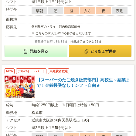
シフト
週1日以上 1日1時間以上
時間帯
早朝
朝
昼
夕方
夜
夜勤
面接地
応募先
個別教室のトライ 河内松原駅前校
※ こちらの求人はWEB応募のみとなります
募集終了日時：8月31日
掲載終了まであと21日
詳細を見る
とりあえず保存
NEW
アルバイト・パート
未経験者歓迎
【スーパーのたこ焼き販売部門】高校生～副業ま
で！金銭授受なし！シフト自由★
給与
時給1250円以上 ※日曜日は時給＋50円
勤務地
松原市
アクセス
近鉄南大阪線 河内天美駅 徒歩 19分
シフト
週2日以上 1日5時間以上
時間帯