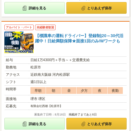
詳細を見る
とりあえず保存
アルバイト・パート
未経験者歓迎
【標識車の運転ドライバー】登録制|20～30代活
躍中！日給満額保障★面接1回のみ/Wワークも
給与
日給1万4300円＋手当～＋交通費支給
勤務地
松原市
アクセス
近鉄南大阪線 河内松原駅
シフト
週1日以上
時間帯
早朝
朝
昼
夕方
夜
夜勤
面接地
堺市 堺区
応募先
有限会社西都【松原市】
募集終了日時：8月16日
掲載終了まであと6日
詳細を見る
とりあえず保存