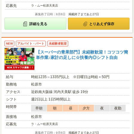
応募先
ラ・ムー松原天美店
募集終了日時：9月6日
掲載終了まであと27日
詳細を見る
とりあえず保存
NEW
アルバイト・パート
未経験者歓迎
【スーパーの青果部門】未経験歓迎！コツコツ簡
単作業♪家計の足しに☆扶養内◎シフト自由
給与
時給1235～1335円以上 ※日曜日は時給＋50円
勤務地
松原市
アクセス
近鉄南大阪線 河内天美駅 徒歩 19分
シフト
週2日以上 1日5時間以上
時間帯
早朝
朝
昼
夕方
夜
夜勤
面接地
松原市
応募先
ラ・ムー松原天美店
募集終了日時：9月6日
掲載終了まであと27日