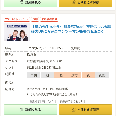
詳細を見る
とりあえず保存
アルバイト・パート
短期
未経験者歓迎
【塾の先生≪小学生対象/英語≫】英語スキル&基
礎力UPに★完全マンツーマン指導◎私服OK
給与
1コマ(60分)：1350～3550円＋交通費
勤務地
松原市
アクセス
近鉄南大阪線 河内松原駅
シフト
週1日以上 1日1時間以上
時間帯
早朝
朝
昼
夕方
夜
夜勤
面接地
応募先
個別教室のトライ 河内松原駅前校
※ こちらの求人はWEB応募のみとなります
募集終了日時：8月31日
掲載終了まであと21日
詳細を見る
とりあえず保存