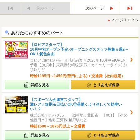
前のページ
次のページ
最
最
初
後
ページＴＯＰへ
へ
へ
あなたにおすすめのパート
【ロピアスタッフ】
10月中旬オープン予定♪オープニングスタッフ募集☆週2～
OK！髪色自由
ロピア 加須ビバモール店(仮称) ※2026年10月中旬OPEN
予定【加須市】東武伊勢崎線(東武スカイツリーライン) 加
須駅など
時給1195円～1450円(部門による)＋交通費（社内規定）
詳細を見る
とりあえず保存
【スポーツ大会運営スタッフ】
激レア／短期＆日払いOK◎昼働くより涼しくて効率い
い！？
株式会社アルバクルー 勤務地：豊田市 【001】【その
他豊田市】名鉄三河線 越戸駅など
時給1500～1875円以上＋交通費
詳細を見る
とりあえず保存