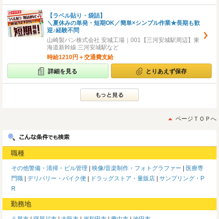
【ラベル貼り・袋詰】
＼夏休みの単発・短期OK／簡単×シンプル作業★長期も歓
迎♪経験不問
山崎製パン株式会社 安城工場｜001【三河安城駅周辺】東
海道新幹線 三河安城駅など
時給1210円＋交通費支給
詳細を見る
とりあえず保存
ページＴＯＰへ
職種
その他警備・清掃・ビル管理
映像/音楽制作・フォトグラファー
医療専
門職
デリバリー・バイク便
ドラッグストア・量販店
サンプリング・P
R
勤務地
八尾市
寝屋川市
大阪市
岸和田市
豊中市
池田市