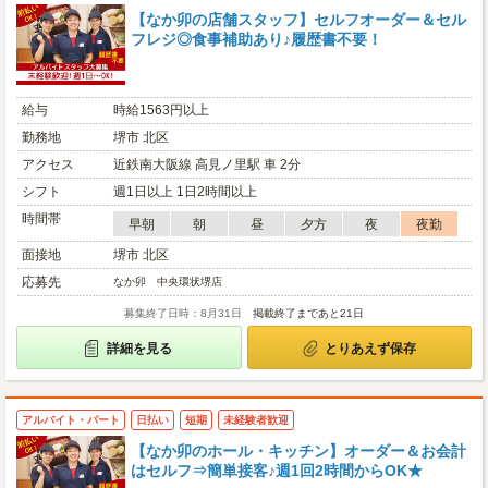
【なか卯の店舗スタッフ】セルフオーダー＆セル
フレジ◎食事補助あり♪履歴書不要！
給与
時給1563円以上
勤務地
堺市 北区
アクセス
近鉄南大阪線 高見ノ里駅 車 2分
シフト
週1日以上 1日2時間以上
時間帯
早朝
朝
昼
夕方
夜
夜勤
面接地
堺市 北区
応募先
なか卯 中央環状堺店
募集終了日時：8月31日
掲載終了まであと21日
詳細を見る
とりあえず保存
アルバイト・パート
日払い
短期
未経験者歓迎
【なか卯のホール・キッチン】オーダー＆お会計
はセルフ⇒簡単接客♪週1回2時間からOK★