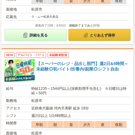
早朝
朝
昼
夕方
夜
夜勤
面接地
松原市
応募先
ラ・ムー松原天美店
募集終了日時：9月6日
掲載終了まであと27日
詳細を見る
とりあえず保存
NEW
アルバイト・パート
未経験者歓迎
【スーパーのレジ・品出し部門】週2日&4時間～
未経験◎初バイト/扶養内/副業◎シフト自由
給与
時給1235～1544円以上(深夜割増手当含む) ※日曜日は時
給＋50円
勤務地
松原市
アクセス
近鉄南大阪線 河内天美駅 徒歩 19分
シフト
週2日以上 1日4時間以上
時間帯
早朝
朝
昼
夕方
夜
夜勤
面接地
松原市