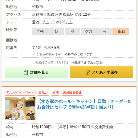
勤務地
松原市
アクセス
近鉄南大阪線 河内松原駅 徒歩 12分
シフト
週2日以上 1日2時間以上
時間帯
早朝
朝
昼
夕方
夜
夜勤
面接地
応募先
すき家 松原阿保店
※ こちらの求人はWEB応募のみとなります
募集終了日時：8月31日
掲載終了まであと21日
詳細を見る
とりあえず保存
アルバイト・パート
日払い
短期
未経験者歓迎
【すき家のホール・キッチン】日勤｜オーダー&
お会計はセルフで簡単◎[早朝手当あり]
給与
時給1200円～【早朝】時給+150円 ※交通費支給
勤務地
松原市