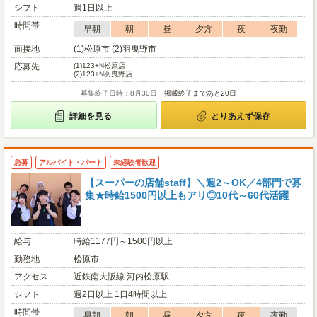
シフト
週1日以上
時間帯
早朝
朝
昼
夕方
夜
夜勤
面接地
(1)松原市 (2)羽曳野市
応募先
(1)
123+N松原店
(2)
123+N羽曳野店
募集終了日時：8月30日
掲載終了まであと20日
詳細を見る
とりあえず保存
急募
アルバイト・パート
未経験者歓迎
【スーパーの店舗staff】＼週2～OK／4部門で募
集★時給1500円以上もアリ◎10代～60代活躍
給与
時給1177円～1500円以上
勤務地
松原市
アクセス
近鉄南大阪線 河内松原駅
シフト
週2日以上 1日4時間以上
時間帯
早朝
朝
昼
夕方
夜
夜勤