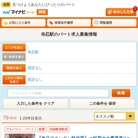
見つけようあなたにぴったりのパート
0
関西
お気に入り条件
検索条件履歴
閲覧履歴
布忍駅のパート求人募集情報
布忍駅
指定なし
指定なし
入力した条件を クリア
この条件を 保存
79
件中
1-20件目表示
アルバイト・パート
短期
未経験者歓迎