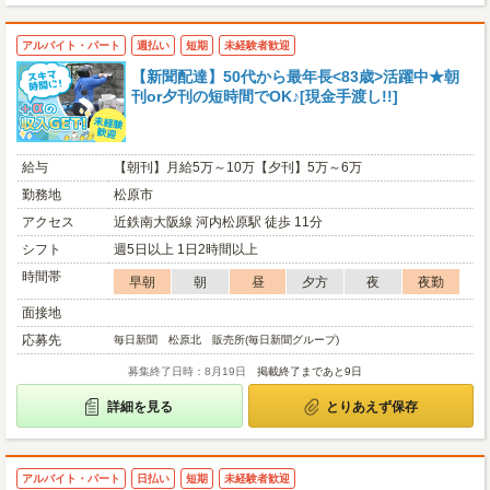
アルバイト・パート
週払い
短期
未経験者歓迎
【新聞配達】50代から最年長<83歳>活躍中★朝
刊or夕刊の短時間でOK♪[現金手渡し!!]
給与
【朝刊】月給5万～10万【夕刊】5万～6万
勤務地
松原市
アクセス
近鉄南大阪線 河内松原駅 徒歩 11分
シフト
週5日以上 1日2時間以上
時間帯
早朝
朝
昼
夕方
夜
夜勤
面接地
応募先
毎日新聞 松原北 販売所(毎日新聞グループ)
募集終了日時：8月19日
掲載終了まであと9日
詳細を見る
とりあえず保存
アルバイト・パート
日払い
短期
未経験者歓迎