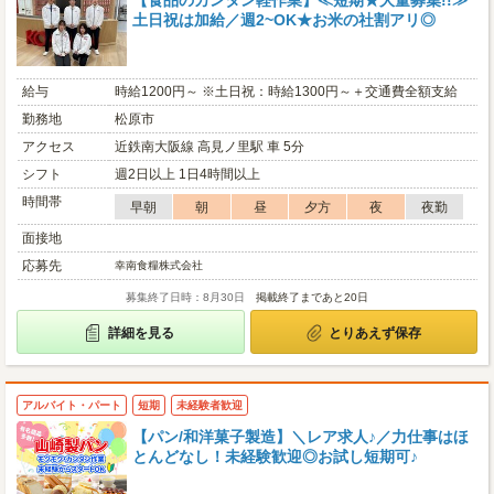
【食品のカンタン軽作業】≪短期★大量募集!!≫
土日祝は加給／週2~OK★お米の社割アリ◎
給与
時給1200円～ ※土日祝：時給1300円～＋交通費全額支給
勤務地
松原市
アクセス
近鉄南大阪線 高見ノ里駅 車 5分
シフト
週2日以上 1日4時間以上
時間帯
早朝
朝
昼
夕方
夜
夜勤
面接地
応募先
幸南食糧株式会社
募集終了日時：8月30日
掲載終了まであと20日
詳細を見る
とりあえず保存
アルバイト・パート
短期
未経験者歓迎
【パン/和洋菓子製造】＼レア求人♪／力仕事はほ
とんどなし！未経験歓迎◎お試し短期可♪