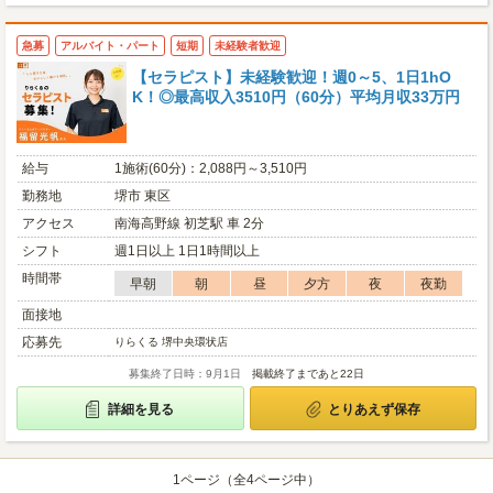
急募
アルバイト・パート
短期
未経験者歓迎
【セラピスト】未経験歓迎！週0～5、1日1hO
K！◎最高収入3510円（60分）平均月収33万円
給与
1施術(60分)：2,088円～3,510円
勤務地
堺市 東区
アクセス
南海高野線 初芝駅 車 2分
シフト
週1日以上 1日1時間以上
時間帯
早朝
朝
昼
夕方
夜
夜勤
面接地
応募先
りらくる 堺中央環状店
募集終了日時：9月1日
掲載終了まであと22日
詳細を見る
とりあえず保存
1ページ（全4ページ中）