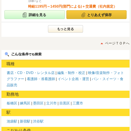
須駅など
時給1195円～1450円(部門による)＋交通費（社内規定）
詳細を見る
とりあえず保存
ページＴＯＰへ
職種
書店・CD・DVD・レンタル店
編集・制作・校正
映像/音楽制作・フォト
グラファー
看護師・准看護師
イベント企画・運営
パン・スイーツ・食
品販売
勤務地
板橋区
練馬区
墨田区
立川市
目黒区
三鷹市
駅
池袋駅
新宿駅
渋谷駅
こだわり条件