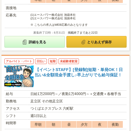
面接地
応募先
(1)
エースパワー株式会社 池袋本社
(2)
エースパワー株式会社 池袋本社
※ こちらの求人はWEB応募のみとなります
募集終了日時：8月31日
掲載終了まであと22日
詳細を見る
とりあえず保存
アルバイト・パート
日払い
短期
未経験者歓迎
【イベントSTAFF】[登録制]短期・単発OK！日
払い&全額現金手渡し♪早上がりでも給与保証！
給与
日給1万2000円～／夜勤1万4000円～＋交通費＋各種手当
勤務地
足立区 その他足立区
アクセス
つくばエクスプレス 六町駅
シフト
週1日以上
時間帯
早朝
朝
昼
夕方
夜
夜勤