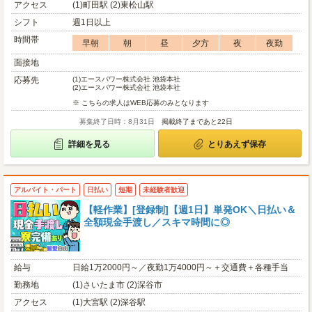
アクセス
(1)町田駅 (2)東松山駅
シフト
週1日以上
時間帯
早朝
朝
昼
夕方
夜
夜勤
面接地
応募先
(1)
エースパワー株式会社 池袋本社
(2)
エースパワー株式会社 池袋本社
※ こちらの求人はWEB応募のみとなります
募集終了日時：8月31日
掲載終了まであと22日
詳細を見る
とりあえず保存
アルバイト・パート
日払い
短期
未経験者歓迎
【軽作業】[登録制]【週1日】単発OK＼日払い＆
全額現金手渡し／スキマ時間に◎
給与
日給1万2000円～／夜勤1万4000円～＋交通費＋各種手当
勤務地
(1)さいたま市 (2)深谷市
アクセス
(1)大宮駅 (2)深谷駅