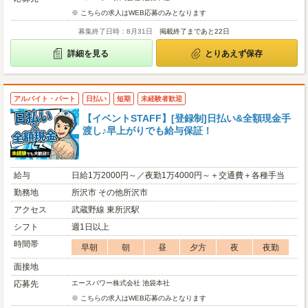
※ こちらの求人はWEB応募のみとなります
募集終了日時：8月31日
掲載終了まであと22日
詳細を見る
とりあえず保存
アルバイト・パート
日払い
短期
未経験者歓迎
【イベントSTAFF】[登録制]日払い&全額現金手
渡し♪早上がりでも給与保証！
給与
日給1万2000円～／夜勤1万4000円～＋交通費＋各種手当
勤務地
所沢市 その他所沢市
アクセス
武蔵野線 東所沢駅
シフト
週1日以上
時間帯
早朝
朝
昼
夕方
夜
夜勤
面接地
応募先
エースパワー株式会社 池袋本社
※ こちらの求人はWEB応募のみとなります