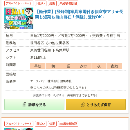
アルバイト・パート
日払い
短期
未経験者歓迎
【軽作業】[登録制]家具家電付き個室寮アリ★長
期も短期も自由自在！気軽に登録OK♪
給与
日給1万2000円～／夜勤1万4000円～＋交通費＋各種手当
勤務地
世田谷区 その他世田谷区
アクセス
東急世田谷線 下高井戸駅
シフト
週1日以上
時間帯
早朝
朝
昼
夕方
夜
夜勤
面接地
応募先
エースパワー株式会社 池袋本社
※ こちらの求人はWEB応募のみとなります
募集終了日時：8月31日
掲載終了まであと22日
詳細を見る
とりあえず保存
アルバイト・パート
日払い
短期
未経験者歓迎