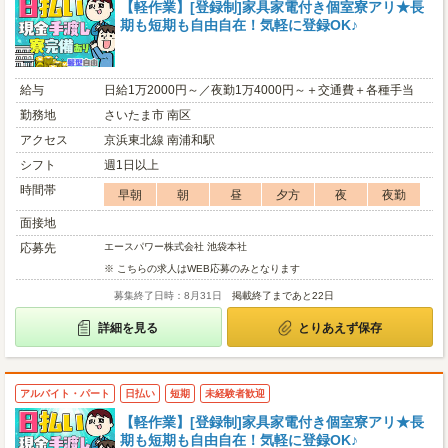
【軽作業】[登録制]家具家電付き個室寮アリ★長
期も短期も自由自在！気軽に登録OK♪
給与
日給1万2000円～／夜勤1万4000円～＋交通費＋各種手当
勤務地
さいたま市 南区
アクセス
京浜東北線 南浦和駅
シフト
週1日以上
時間帯
早朝
朝
昼
夕方
夜
夜勤
面接地
応募先
エースパワー株式会社 池袋本社
※ こちらの求人はWEB応募のみとなります
募集終了日時：8月31日
掲載終了まであと22日
詳細を見る
とりあえず保存
アルバイト・パート
日払い
短期
未経験者歓迎
【軽作業】[登録制]家具家電付き個室寮アリ★長
期も短期も自由自在！気軽に登録OK♪