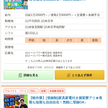
給与
日給1万2000円～／夜勤1万4000円～＋交通費＋各種手当
勤務地
(1)千代田区 (2)本庄市
アクセス
(1)赤坂見附駅 (2)本庄早稲田駅
シフト
週1日以上
時間帯
早朝
朝
昼
夕方
夜
夜勤
面接地
応募先
(1)
エースパワー株式会社 池袋本社
(2)
エースパワー株式会社 池袋本社
※ こちらの求人はWEB応募のみとなります
募集終了日時：8月31日
掲載終了まであと22日
詳細を見る
とりあえず保存
アルバイト・パート
日払い
短期
未経験者歓迎
【軽作業】[登録制]家具家電付き個室寮アリ★長
期も短期も自由自在！気軽に登録OK♪