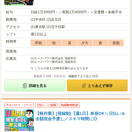
給与
日給1万2000円～／夜勤1万4000円～＋交通費＋各種手当
勤務地
(1)中央区 (2)足立区
アクセス
(1)東京駅 (2)北千住駅
シフト
週1日以上
時間帯
早朝
朝
昼
夕方
夜
夜勤
面接地
応募先
(1)
エースパワー株式会社 池袋本社
(2)
エースパワー株式会社 池袋本社
※ こちらの求人はWEB応募のみとなります
募集終了日時：8月31日
掲載終了まであと22日
詳細を見る
とりあえず保存
アルバイト・パート
日払い
短期
未経験者歓迎
【軽作業】[登録制]【週1日】単発OK＼日払い＆
全額現金手渡し／スキマ時間に◎