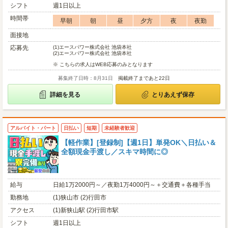
シフト
週1日以上
時間帯
早朝
朝
昼
夕方
夜
夜勤
面接地
応募先
(1)
エースパワー株式会社 池袋本社
(2)
エースパワー株式会社 池袋本社
※ こちらの求人はWEB応募のみとなります
募集終了日時：8月31日
掲載終了まであと22日
詳細を見る
とりあえず保存
アルバイト・パート
日払い
短期
未経験者歓迎
【軽作業】[登録制]【週1日】単発OK＼日払い＆
全額現金手渡し／スキマ時間に◎
給与
日給1万2000円～／夜勤1万4000円～＋交通費＋各種手当
勤務地
(1)狭山市 (2)行田市
アクセス
(1)新狭山駅 (2)行田市駅
シフト
週1日以上