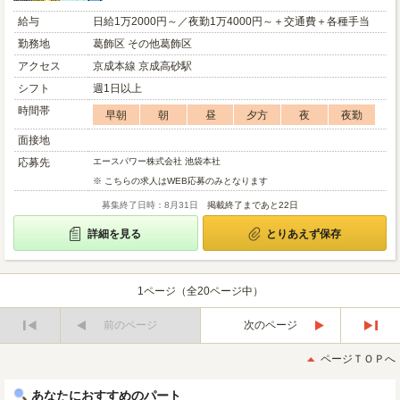
給与
日給1万2000円～／夜勤1万4000円～＋交通費＋各種手当
勤務地
葛飾区 その他葛飾区
アクセス
京成本線 京成高砂駅
シフト
週1日以上
時間帯
早朝
朝
昼
夕方
夜
夜勤
面接地
応募先
エースパワー株式会社 池袋本社
※ こちらの求人はWEB応募のみとなります
募集終了日時：8月31日
掲載終了まであと22日
詳細を見る
とりあえず保存
1ページ（全20ページ中）
前のページ
次のページ
最
最
初
後
ページＴＯＰへ
へ
へ
あなたにおすすめのパート