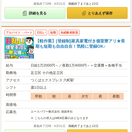
募集終了日時：8月31日
掲載終了まであと22日
詳細を見る
とりあえず保存
アルバイト・パート
日払い
短期
未経験者歓迎
【軽作業】[登録制]家具家電付き個室寮アリ★長
期も短期も自由自在！気軽に登録OK♪
給与
日給1万2000円～／夜勤1万4000円～＋交通費＋各種手当
勤務地
足立区 その他足立区
アクセス
つくばエクスプレス 六町駅
シフト
週1日以上
時間帯
早朝
朝
昼
夕方
夜
夜勤
面接地
応募先
エースパワー株式会社 池袋本社
※ こちらの求人はWEB応募のみとなります
募集終了日時：8月31日
掲載終了まであと22日