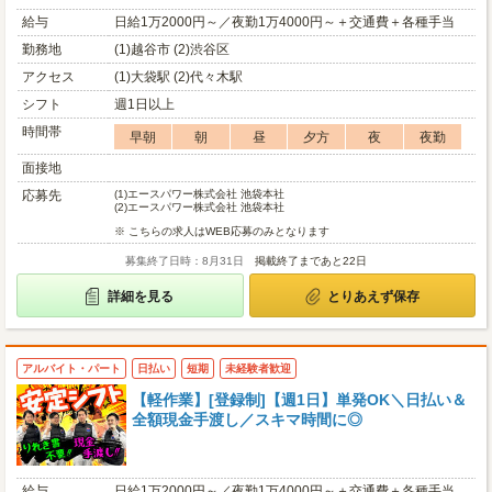
給与
日給1万2000円～／夜勤1万4000円～＋交通費＋各種手当
勤務地
(1)越谷市 (2)渋谷区
アクセス
(1)大袋駅 (2)代々木駅
シフト
週1日以上
時間帯
早朝
朝
昼
夕方
夜
夜勤
面接地
応募先
(1)
エースパワー株式会社 池袋本社
(2)
エースパワー株式会社 池袋本社
※ こちらの求人はWEB応募のみとなります
募集終了日時：8月31日
掲載終了まであと22日
詳細を見る
とりあえず保存
アルバイト・パート
日払い
短期
未経験者歓迎
【軽作業】[登録制]【週1日】単発OK＼日払い＆
全額現金手渡し／スキマ時間に◎
給与
日給1万2000円～／夜勤1万4000円～＋交通費＋各種手当