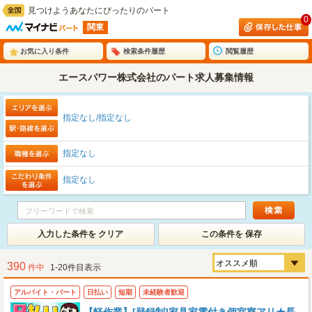
見つけようあなたにぴったりのパート
0
関東
お気に入り条件
検索条件履歴
閲覧履歴
エースパワー株式会社のパート求人募集情報
指定なし/指定なし
指定なし
指定なし
入力した条件を クリア
この条件を 保存
390
件中
1-20件目表示
アルバイト・パート
日払い
短期
未経験者歓迎