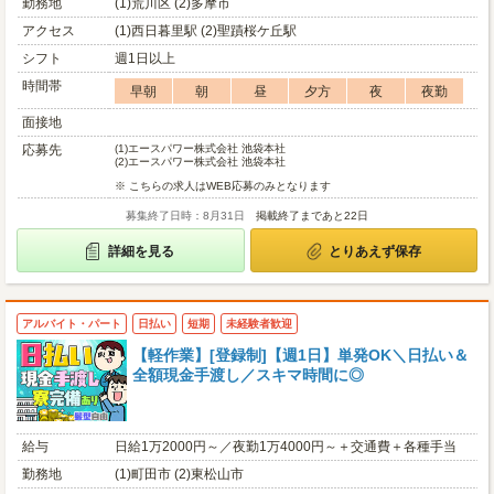
勤務地
(1)荒川区 (2)多摩市
アクセス
(1)西日暮里駅 (2)聖蹟桜ケ丘駅
シフト
週1日以上
時間帯
早朝
朝
昼
夕方
夜
夜勤
面接地
応募先
(1)
エースパワー株式会社 池袋本社
(2)
エースパワー株式会社 池袋本社
※ こちらの求人はWEB応募のみとなります
募集終了日時：8月31日
掲載終了まであと22日
詳細を見る
とりあえず保存
アルバイト・パート
日払い
短期
未経験者歓迎
【軽作業】[登録制]【週1日】単発OK＼日払い＆
全額現金手渡し／スキマ時間に◎
給与
日給1万2000円～／夜勤1万4000円～＋交通費＋各種手当
勤務地
(1)町田市 (2)東松山市