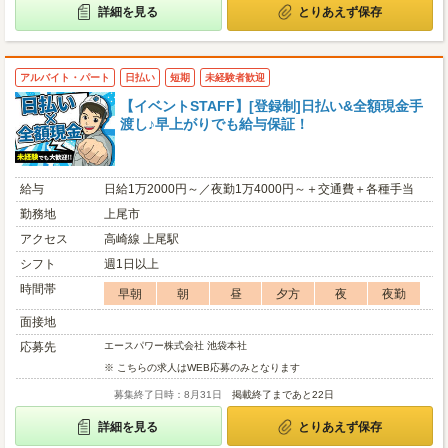
詳細を見る
とりあえず保存
アルバイト・パート
日払い
短期
未経験者歓迎
【イベントSTAFF】[登録制]日払い&全額現金手
渡し♪早上がりでも給与保証！
給与
日給1万2000円～／夜勤1万4000円～＋交通費＋各種手当
勤務地
上尾市
アクセス
高崎線 上尾駅
シフト
週1日以上
時間帯
早朝
朝
昼
夕方
夜
夜勤
面接地
応募先
エースパワー株式会社 池袋本社
※ こちらの求人はWEB応募のみとなります
募集終了日時：8月31日
掲載終了まであと22日
詳細を見る
とりあえず保存