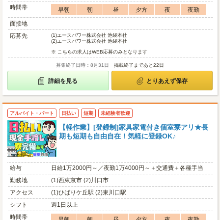
時間帯
早朝
朝
昼
夕方
夜
夜勤
面接地
応募先
(1)
エースパワー株式会社 池袋本社
(2)
エースパワー株式会社 池袋本社
※ こちらの求人はWEB応募のみとなります
募集終了日時：8月31日
掲載終了まであと22日
詳細を見る
とりあえず保存
アルバイト・パート
日払い
短期
未経験者歓迎
【軽作業】[登録制]家具家電付き個室寮アリ★長
期も短期も自由自在！気軽に登録OK♪
給与
日給1万2000円～／夜勤1万4000円～＋交通費＋各種手当
勤務地
(1)西東京市 (2)川口市
アクセス
(1)ひばりケ丘駅 (2)東川口駅
シフト
週1日以上
時間帯
早朝
朝
昼
夕方
夜
夜勤