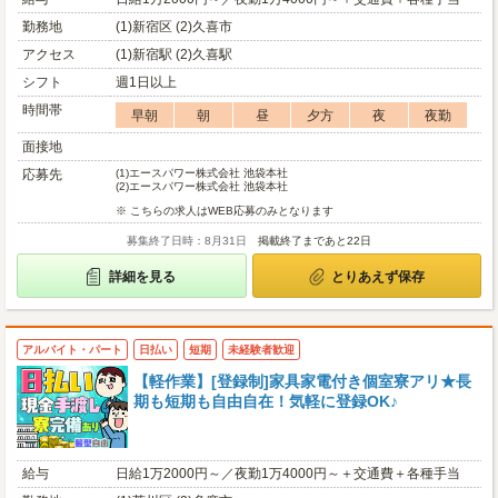
勤務地
(1)新宿区 (2)久喜市
アクセス
(1)新宿駅 (2)久喜駅
シフト
週1日以上
時間帯
早朝
朝
昼
夕方
夜
夜勤
面接地
応募先
(1)
エースパワー株式会社 池袋本社
(2)
エースパワー株式会社 池袋本社
※ こちらの求人はWEB応募のみとなります
募集終了日時：8月31日
掲載終了まであと22日
詳細を見る
とりあえず保存
アルバイト・パート
日払い
短期
未経験者歓迎
【軽作業】[登録制]家具家電付き個室寮アリ★長
期も短期も自由自在！気軽に登録OK♪
給与
日給1万2000円～／夜勤1万4000円～＋交通費＋各種手当