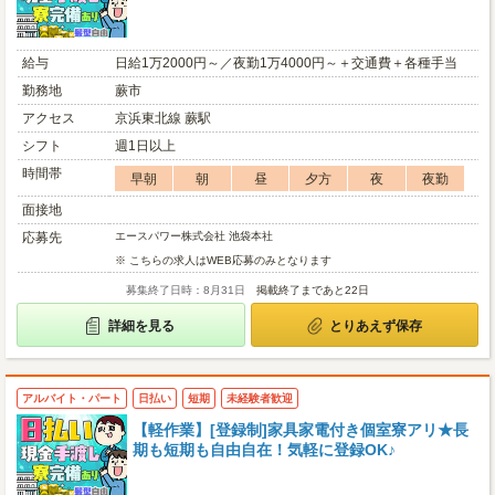
給与
日給1万2000円～／夜勤1万4000円～＋交通費＋各種手当
勤務地
蕨市
アクセス
京浜東北線 蕨駅
シフト
週1日以上
時間帯
早朝
朝
昼
夕方
夜
夜勤
面接地
応募先
エースパワー株式会社 池袋本社
※ こちらの求人はWEB応募のみとなります
募集終了日時：8月31日
掲載終了まであと22日
詳細を見る
とりあえず保存
アルバイト・パート
日払い
短期
未経験者歓迎
【軽作業】[登録制]家具家電付き個室寮アリ★長
期も短期も自由自在！気軽に登録OK♪