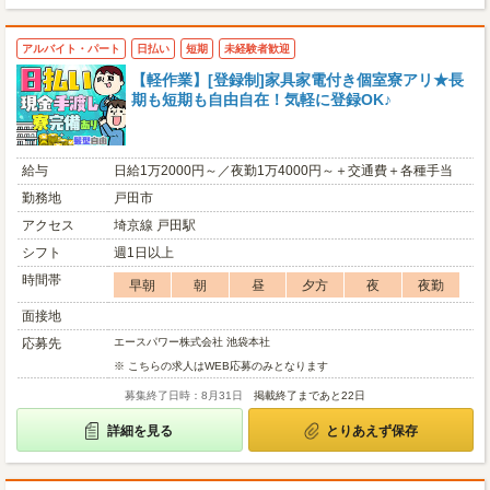
アルバイト・パート
日払い
短期
未経験者歓迎
【軽作業】[登録制]家具家電付き個室寮アリ★長
期も短期も自由自在！気軽に登録OK♪
給与
日給1万2000円～／夜勤1万4000円～＋交通費＋各種手当
勤務地
戸田市
アクセス
埼京線 戸田駅
シフト
週1日以上
時間帯
早朝
朝
昼
夕方
夜
夜勤
面接地
応募先
エースパワー株式会社 池袋本社
※ こちらの求人はWEB応募のみとなります
募集終了日時：8月31日
掲載終了まであと22日
詳細を見る
とりあえず保存