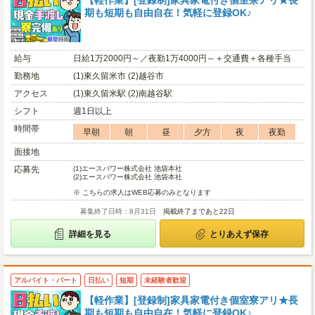
【軽作業】[登録制]家具家電付き個室寮アリ★長
期も短期も自由自在！気軽に登録OK♪
給与
日給1万2000円～／夜勤1万4000円～＋交通費＋各種手当
勤務地
(1)東久留米市 (2)越谷市
アクセス
(1)東久留米駅 (2)南越谷駅
シフト
週1日以上
時間帯
早朝
朝
昼
夕方
夜
夜勤
面接地
応募先
(1)
エースパワー株式会社 池袋本社
(2)
エースパワー株式会社 池袋本社
※ こちらの求人はWEB応募のみとなります
募集終了日時：8月31日
掲載終了まであと22日
詳細を見る
とりあえず保存
アルバイト・パート
日払い
短期
未経験者歓迎
【軽作業】[登録制]家具家電付き個室寮アリ★長
期も短期も自由自在！気軽に登録OK♪