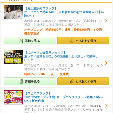
【お土産販売スタッフ】
オープニング時給1400円☆名駅直結のお土産屋さん◎未経
験OK！
名鉄商店MEICHIKA※2026年9月オープン【名駅東口（桜
通口）】近鉄名古屋線 近鉄名古屋駅など
オープニング：時給1400円 通常：時給1200円～＋交通
費全額支給
詳細を見る
とりあえず保存
【スポーツ大会運営スタッフ】
激レア／短期＆日払いOK◎昼働くより涼しくて効率い
い！？
株式会社アルバクルー 勤務地：豊田市 【001】【その
他豊田市】名鉄三河線 越戸駅など
時給1500～1875円以上＋交通費
詳細を見る
とりあえず保存
【ロピアスタッフ】
10月中旬オープン予定♪オープニングスタッフ募集☆週2～
OK！髪色自由
ロピア 加須ビバモール店(仮称) ※2026年10月中旬OPEN
予定【加須市】東武伊勢崎線(東武スカイツリーライン) 加