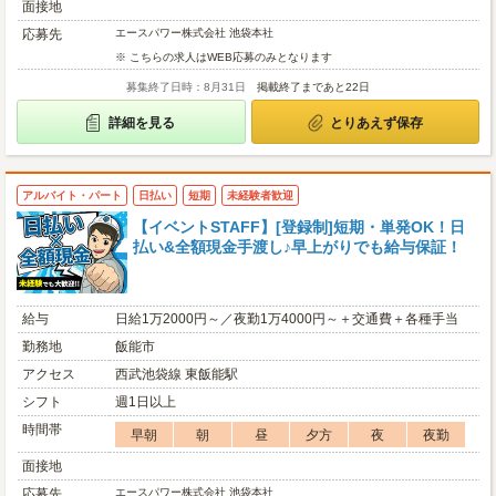
面接地
応募先
エースパワー株式会社 池袋本社
※ こちらの求人はWEB応募のみとなります
募集終了日時：8月31日
掲載終了まであと22日
詳細を見る
とりあえず保存
アルバイト・パート
日払い
短期
未経験者歓迎
【イベントSTAFF】[登録制]短期・単発OK！日
払い&全額現金手渡し♪早上がりでも給与保証！
給与
日給1万2000円～／夜勤1万4000円～＋交通費＋各種手当
勤務地
飯能市
アクセス
西武池袋線 東飯能駅
シフト
週1日以上
時間帯
早朝
朝
昼
夕方
夜
夜勤
面接地
応募先
エースパワー株式会社 池袋本社