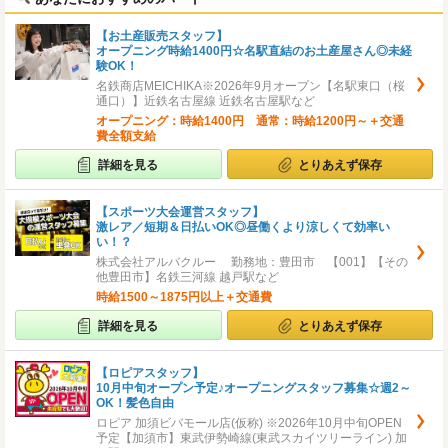
【お土産販売スタッフ】
オープニング時給1400円☆名駅直結のお土産屋さん◎未経
験OK！
名鉄商店MEICHIKA※2026年9月オープン【名駅東口（桜
通口）】近鉄名古屋線 近鉄名古屋駅など
オープニング：時給1400円 通常：時給1200円～＋交通
費全額支給
詳細を見る
とりあえず保存
【スポーツ大会運営スタッフ】
激レア／短期＆日払いOK◎昼働くより涼しくて効率い
い！？
株式会社アルバクルー 勤務地：豊田市 【001】【その
他豊田市】名鉄三河線 越戸駅など
時給1500～1875円以上＋交通費
詳細を見る
とりあえず保存
【ロピアスタッフ】
10月中旬オープン予定♪オープニングスタッフ募集☆週2～
OK！髪色自由
ロピア 加須ビバモール店(仮称) ※2026年10月中旬OPEN
予定【加須市】東武伊勢崎線(東武スカイツリーライン) 加