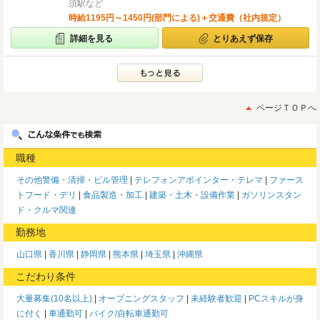
須駅など
時給1195円～1450円(部門による)＋交通費（社内規定）
詳細を見る
とりあえず保存
ページＴＯＰへ
職種
その他警備・清掃・ビル管理
テレフォンアポインター・テレマ
ファース
トフード・デリ
食品製造・加工
建築・土木・設備作業
ガソリンスタン
ド・クルマ関連
勤務地
山口県
香川県
静岡県
熊本県
埼玉県
沖縄県
こだわり条件
大量募集(10名以上)
オープニングスタッフ
未経験者歓迎
PCスキルが身
に付く
車通勤可
バイク/自転車通勤可