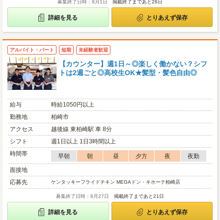
募集終了日時：9月1日
掲載終了まであと26日
詳細を見る
とりあえず保存
アルバイト・パート
短期
未経験者歓迎
【カウンター】週1日～◎楽しく働かない？シフ
トは2週ごと◎高校生OK★髪型・髪色自由◎
給与
時給1050円以上
勤務地
柏崎市
アクセス
越後線 東柏崎駅 車 8分
シフト
週1日以上 1日3時間以上
時間帯
早朝
朝
昼
夕方
夜
夜勤
面接地
応募先
ケンタッキーフライドチキン MEGAドン・キホーテ柏崎店
募集終了日時：8月27日
掲載終了まであと21日
詳細を見る
とりあえず保存