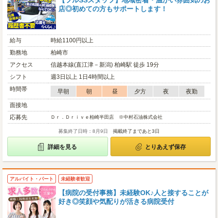
【フルSSスタッフ】地域密着・温かい雰囲気のお
店◎初めての方もサポートします！
給与
時給1100円以上
勤務地
柏崎市
アクセス
信越本線(直江津－新潟) 柏崎駅 徒歩 19分
シフト
週3日以上 1日4時間以上
時間帯
早朝
朝
昼
夕方
夜
夜勤
面接地
応募先
Ｄｒ．Ｄｒｉｖｅ柏崎半田店 ※中村石油株式会社
募集終了日時：8月9日
掲載終了まであと3日
詳細を見る
とりあえず保存
アルバイト・パート
未経験者歓迎
【病院の受付事務】未経験OK♪人と接することが
好き◎笑顔や気配りが活きる病院受付