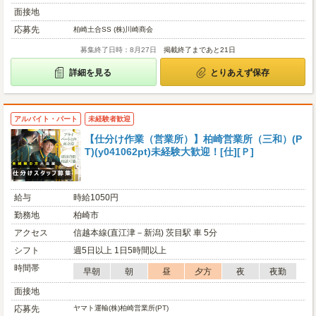
面接地
応募先
柏崎土合SS (株)川崎商会
募集終了日時：8月27日
掲載終了まであと21日
詳細を見る
とりあえず保存
アルバイト・パート
未経験者歓迎
【仕分け作業（営業所）】柏崎営業所（三和）(P
T)(y041062pt)未経験大歓迎！[仕][Ｐ]
給与
時給1050円
勤務地
柏崎市
アクセス
信越本線(直江津－新潟) 茨目駅 車 5分
シフト
週5日以上 1日5時間以上
時間帯
早朝
朝
昼
夕方
夜
夜勤
面接地
応募先
ヤマト運輸(株)柏崎営業所(PT)