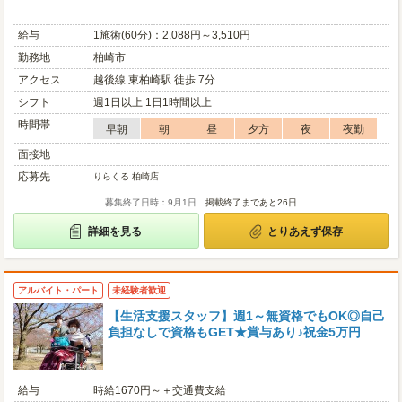
給与
1施術(60分)：2,088円～3,510円
勤務地
柏崎市
アクセス
越後線 東柏崎駅 徒歩 7分
シフト
週1日以上 1日1時間以上
時間帯
早朝
朝
昼
夕方
夜
夜勤
面接地
応募先
りらくる 柏崎店
募集終了日時：9月1日
掲載終了まであと26日
詳細を見る
とりあえず保存
アルバイト・パート
未経験者歓迎
【生活支援スタッフ】週1～無資格でもOK◎自己
負担なしで資格もGET★賞与あり♪祝金5万円
給与
時給1670円～＋交通費支給