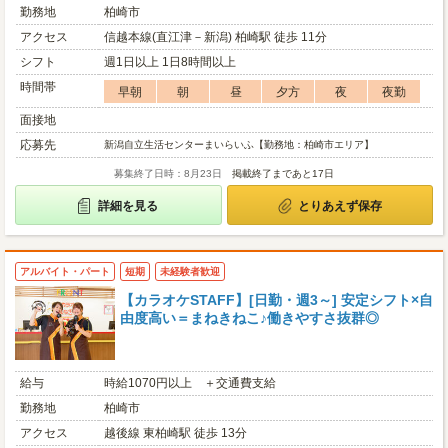
勤務地
柏崎市
アクセス
信越本線(直江津－新潟) 柏崎駅 徒歩 11分
シフト
週1日以上 1日8時間以上
時間帯
早朝
朝
昼
夕方
夜
夜勤
面接地
応募先
新潟自立生活センターまいらいふ【勤務地：柏崎市エリア】
募集終了日時：8月23日
掲載終了まであと17日
詳細を見る
とりあえず保存
アルバイト・パート
短期
未経験者歓迎
【カラオケSTAFF】[日勤・週3～] 安定シフト×自
由度高い＝まねきねこ♪働きやすさ抜群◎
給与
時給1070円以上 ＋交通費支給
勤務地
柏崎市
アクセス
越後線 東柏崎駅 徒歩 13分