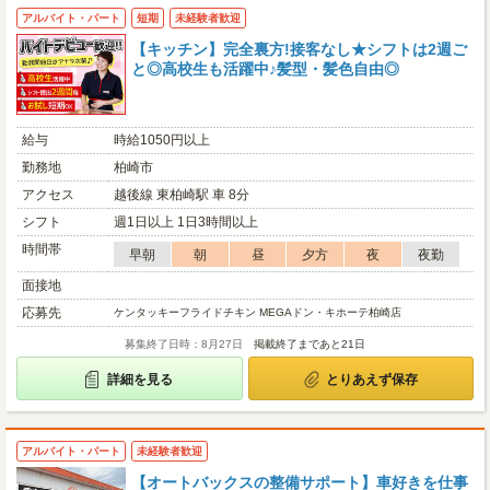
アルバイト・パート
短期
未経験者歓迎
【キッチン】完全裏方!接客なし★シフトは2週ご
と◎高校生も活躍中♪髪型・髪色自由◎
給与
時給1050円以上
勤務地
柏崎市
アクセス
越後線 東柏崎駅 車 8分
シフト
週1日以上 1日3時間以上
時間帯
早朝
朝
昼
夕方
夜
夜勤
面接地
応募先
ケンタッキーフライドチキン MEGAドン・キホーテ柏崎店
募集終了日時：8月27日
掲載終了まであと21日
詳細を見る
とりあえず保存
アルバイト・パート
未経験者歓迎
【オートバックスの整備サポート】車好きを仕事