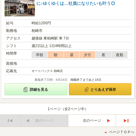
に♪ゆくゆくは…社員になりたいも叶う◎
給与
時給1200円
勤務地
柏崎市
アクセス
越後線 東柏崎駅 車 7分
シフト
週2日以上 1日4時間以上
時間帯
早朝
朝
昼
夕方
夜
夜勤
面接地
応募先
オートバックス 柏崎店
募集終了日時：8月24日
掲載終了まであと18日
詳細を見る
とりあえず保存
1ページ（全2ページ中）
前のページ
次のページ
最
最
初
後
ページＴＯＰへ