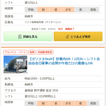
シフト
週1日以上
時間帯
早朝
朝
昼
夕方
夜
夜勤
面接地
柏崎市
応募先
ツクイ柏崎新田畑（デイサービス）
募集終了日時：8月6日
本日、掲載終了
詳細を見る
とりあえず保存
アルバイト・パート
短期
未経験者歓迎
【ガソスタStaff】扶養内OK！1日2h～シフト自
由自在◎家事の合間や午前だけの勤務もOK
給与
時給1050～1100円以上
勤務地
柏崎市
アクセス
越後線 西中通駅 徒歩 10分
シフト
週3日以上 1日2時間以上
時間帯
早朝
朝
昼
夕方
夜
夜勤