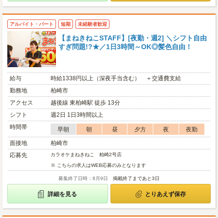
アルバイト・パート
短期
未経験者歓迎
【まねきねこSTAFF】[夜勤・週2] ＼シフト自由
すぎ問題!?★／1日3時間～OK◎髪色自由！
給与
時給1338円以上（深夜手当含む） ＋交通費支給
勤務地
柏崎市
アクセス
越後線 東柏崎駅 徒歩 13分
シフト
週2日 1日3時間以上
時間帯
早朝
朝
昼
夕方
夜
夜勤
面接地
柏崎市
応募先
カラオケまねきねこ 柏崎2号店
※ こちらの求人はWEB応募のみとなります
募集終了日時：8月9日
掲載終了まであと3日
詳細を見る
とりあえず保存