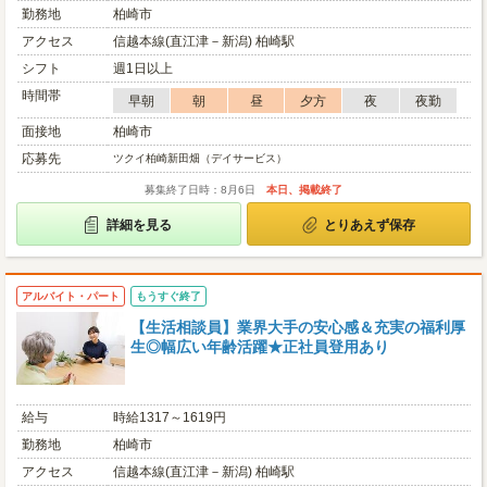
勤務地
柏崎市
アクセス
信越本線(直江津－新潟) 柏崎駅
シフト
週1日以上
時間帯
早朝
朝
昼
夕方
夜
夜勤
面接地
柏崎市
応募先
ツクイ柏崎新田畑（デイサービス）
募集終了日時：8月6日
本日、掲載終了
詳細を見る
とりあえず保存
アルバイト・パート
もうすぐ終了
【生活相談員】業界大手の安心感＆充実の福利厚
生◎幅広い年齢活躍★正社員登用あり
給与
時給1317～1619円
勤務地
柏崎市
アクセス
信越本線(直江津－新潟) 柏崎駅