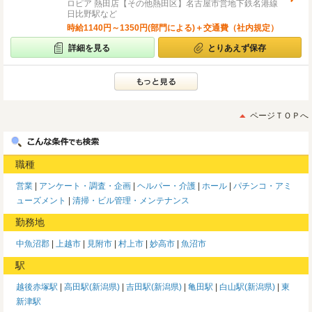
ロピア 熱田店【その他熱田区】名古屋市営地下鉄名港線
日比野駅など
時給1140円～1350円(部門による)＋交通費（社内規定）
詳細を見る
とりあえず保存
ページＴＯＰへ
職種
営業
アンケート・調査・企画
ヘルパー・介護
ホール
パチンコ・アミ
ューズメント
清掃・ビル管理・メンテナンス
勤務地
中魚沼郡
上越市
見附市
村上市
妙高市
魚沼市
駅
越後赤塚駅
高田駅(新潟県)
吉田駅(新潟県)
亀田駅
白山駅(新潟県)
東
新津駅