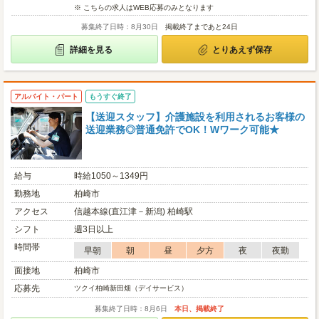
※ こちらの求人はWEB応募のみとなります
募集終了日時：8月30日
掲載終了まであと24日
詳細を見る
とりあえず保存
アルバイト・パート
もうすぐ終了
【送迎スタッフ】介護施設を利用されるお客様の
送迎業務◎普通免許でOK！Wワーク可能★
給与
時給1050～1349円
勤務地
柏崎市
アクセス
信越本線(直江津－新潟) 柏崎駅
シフト
週3日以上
時間帯
早朝
朝
昼
夕方
夜
夜勤
面接地
柏崎市
応募先
ツクイ柏崎新田畑（デイサービス）
募集終了日時：8月6日
本日、掲載終了