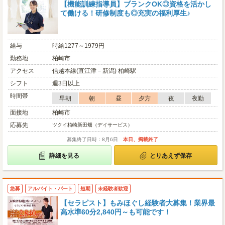
【機能訓練指導員】ブランクOK◎資格を活かし
て働ける！研修制度も◎充実の福利厚生♪
給与
時給1277～1979円
勤務地
柏崎市
アクセス
信越本線(直江津－新潟) 柏崎駅
シフト
週3日以上
時間帯
早朝
朝
昼
夕方
夜
夜勤
面接地
柏崎市
応募先
ツクイ柏崎新田畑（デイサービス）
募集終了日時：8月6日
本日、掲載終了
詳細を見る
とりあえず保存
急募
アルバイト・パート
短期
未経験者歓迎
【セラピスト】もみほぐし経験者大募集！業界最
高水準60分2,840円～も可能です！