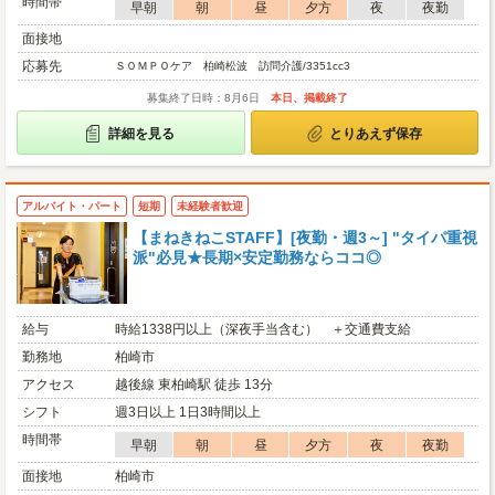
時間帯
早朝
朝
昼
夕方
夜
夜勤
面接地
応募先
ＳＯＭＰＯケア 柏崎松波 訪問介護/3351cc3
募集終了日時：8月6日
本日、掲載終了
詳細を見る
とりあえず保存
アルバイト・パート
短期
未経験者歓迎
【まねきねこSTAFF】[夜勤・週3～] "タイパ重視
派"必見★長期×安定勤務ならココ◎
給与
時給1338円以上（深夜手当含む） ＋交通費支給
勤務地
柏崎市
アクセス
越後線 東柏崎駅 徒歩 13分
シフト
週3日以上 1日3時間以上
時間帯
早朝
朝
昼
夕方
夜
夜勤
面接地
柏崎市