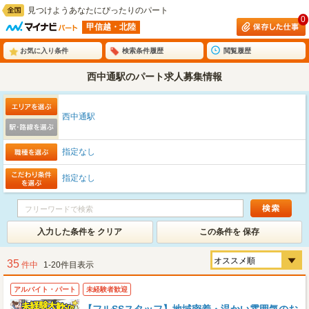
見つけようあなたにぴったりのパート
0
甲信越・北陸
お気に入り条件
検索条件履歴
閲覧履歴
西中通駅のパート求人募集情報
西中通駅
指定なし
指定なし
入力した条件を クリア
この条件を 保存
35
件中
1-20件目表示
アルバイト・パート
未経験者歓迎