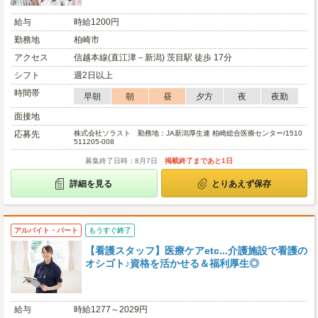
給与
時給1200円
勤務地
柏崎市
アクセス
信越本線(直江津－新潟) 茨目駅 徒歩 17分
シフト
週2日以上
時間帯
早朝
朝
昼
夕方
夜
夜勤
面接地
応募先
株式会社ソラスト 勤務地：JA新潟厚生連 柏崎総合医療センター/1510
511205-008
募集終了日時：8月7日
掲載終了まであと1日
詳細を見る
とりあえず保存
アルバイト・パート
もうすぐ終了
【看護スタッフ】医療ケアetc...介護施設で看護の
オシゴト♪資格を活かせる＆福利厚生◎
給与
時給1277～2029円