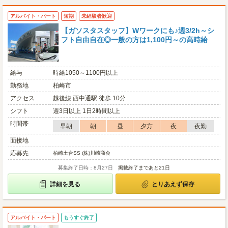
アルバイト・パート
短期
未経験者歓迎
【ガソスタスタッフ】Wワークにも♪週3/2h～シ
フト自由自在◎一般の方は1,100円～の高時給
給与
時給1050～1100円以上
勤務地
柏崎市
アクセス
越後線 西中通駅 徒歩 10分
シフト
週3日以上 1日2時間以上
時間帯
早朝
朝
昼
夕方
夜
夜勤
面接地
応募先
柏崎土合SS (株)川崎商会
募集終了日時：8月27日
掲載終了まであと21日
詳細を見る
とりあえず保存
アルバイト・パート
もうすぐ終了