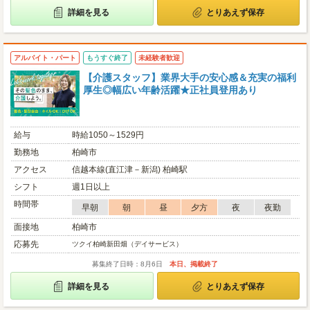
詳細を見る
とりあえず保存
アルバイト・パート
もうすぐ終了
未経験者歓迎
【介護スタッフ】業界大手の安心感＆充実の福利
厚生◎幅広い年齢活躍★正社員登用あり
給与
時給1050～1529円
勤務地
柏崎市
アクセス
信越本線(直江津－新潟) 柏崎駅
シフト
週1日以上
時間帯
早朝
朝
昼
夕方
夜
夜勤
面接地
柏崎市
応募先
ツクイ柏崎新田畑（デイサービス）
募集終了日時：8月6日
本日、掲載終了
詳細を見る
とりあえず保存