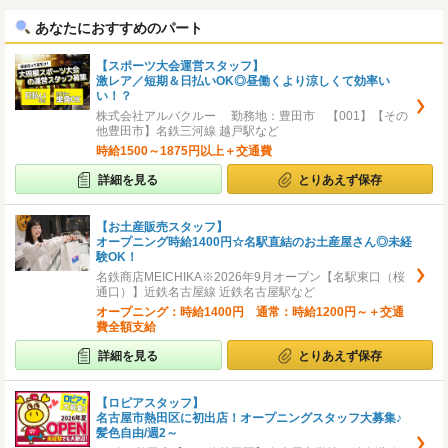
へ
へ
あなたにおすすめのパート
【スポーツ大会運営スタッフ】
激レア／短期＆日払いOK◎昼働くより涼しくて効率い
い！？
株式会社アルバクルー 勤務地：豊田市 【001】【その
他豊田市】名鉄三河線 越戸駅など
時給1500～1875円以上＋交通費
詳細を見る
とりあえず保存
【お土産販売スタッフ】
オープニング時給1400円☆名駅直結のお土産屋さん◎未経
験OK！
名鉄商店MEICHIKA※2026年9月オープン【名駅東口（桜
通口）】近鉄名古屋線 近鉄名古屋駅など
オープニング：時給1400円 通常：時給1200円～＋交通
費全額支給
詳細を見る
とりあえず保存
【ロピアスタッフ】
名古屋市熱田区に初出店！オープニングスタッフ大募集♪
髪色自由/週2～