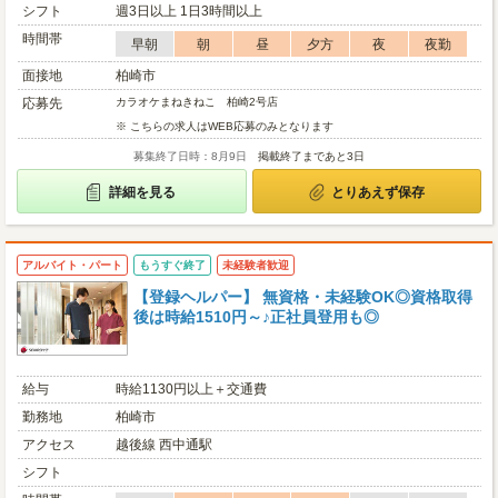
シフト
週3日以上 1日3時間以上
時間帯
早朝
朝
昼
夕方
夜
夜勤
面接地
柏崎市
応募先
カラオケまねきねこ 柏崎2号店
※ こちらの求人はWEB応募のみとなります
募集終了日時：8月9日
掲載終了まであと3日
詳細を見る
とりあえず保存
アルバイト・パート
もうすぐ終了
未経験者歓迎
【登録ヘルパー】 無資格・未経験OK◎資格取得
後は時給1510円～♪正社員登用も◎
給与
時給1130円以上＋交通費
勤務地
柏崎市
アクセス
越後線 西中通駅
シフト