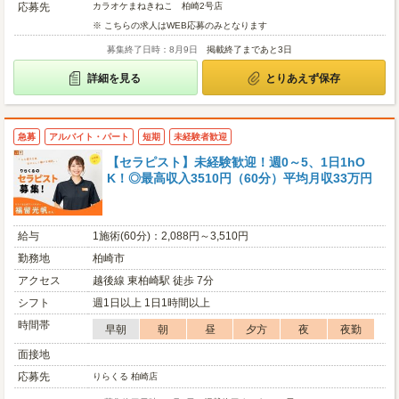
応募先
カラオケまねきねこ 柏崎2号店
※ こちらの求人はWEB応募のみとなります
募集終了日時：8月9日
掲載終了まであと3日
詳細を見る
とりあえず保存
急募
アルバイト・パート
短期
未経験者歓迎
【セラピスト】未経験歓迎！週0～5、1日1hO
K！◎最高収入3510円（60分）平均月収33万円
給与
1施術(60分)：2,088円～3,510円
勤務地
柏崎市
アクセス
越後線 東柏崎駅 徒歩 7分
シフト
週1日以上 1日1時間以上
時間帯
早朝
朝
昼
夕方
夜
夜勤
面接地
応募先
りらくる 柏崎店