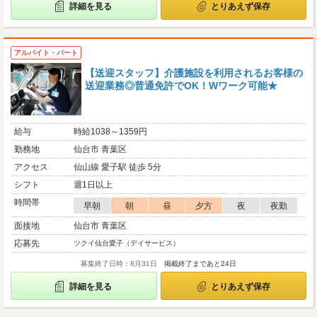
詳細を見る
とりあえず保存
アルバイト・パート
【送迎スタッフ】介護施設を利用されるお客様の
送迎業務◎普通免許でOK！Wワーク可能★
給与
時給1038～1359円
勤務地
仙台市 青葉区
アクセス
仙山線 愛子駅 徒歩 5分
シフト
週1日以上
時間帯
早朝
朝
昼
夕方
夜
夜勤
面接地
仙台市 青葉区
応募先
ツクイ仙台愛子（デイサービス）
募集終了日時：8月31日
掲載終了まであと24日
詳細を見る
とりあえず保存