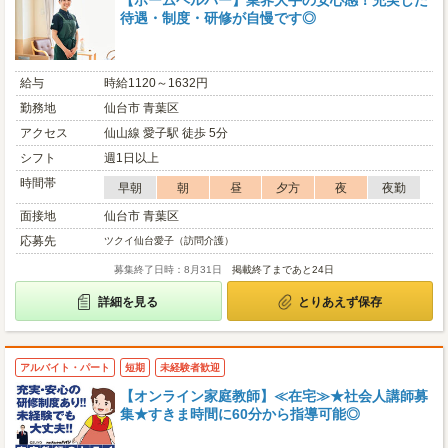
【ホームヘルパー】業界大手の安心感！充実した
待遇・制度・研修が自慢です◎
給与
時給1120～1632円
勤務地
仙台市 青葉区
アクセス
仙山線 愛子駅 徒歩 5分
シフト
週1日以上
時間帯
早朝
朝
昼
夕方
夜
夜勤
面接地
仙台市 青葉区
応募先
ツクイ仙台愛子（訪問介護）
募集終了日時：8月31日
掲載終了まであと24日
詳細を見る
とりあえず保存
アルバイト・パート
短期
未経験者歓迎
【オンライン家庭教師】≪在宅≫★社会人講師募
集★すきま時間に60分から指導可能◎