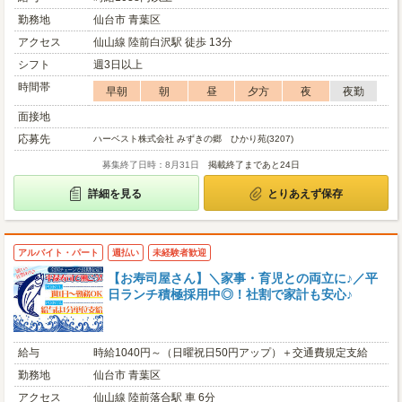
勤務地
仙台市 青葉区
アクセス
仙山線 陸前白沢駅 徒歩 13分
シフト
週3日以上
時間帯
早朝
朝
昼
夕方
夜
夜勤
面接地
応募先
ハーベスト株式会社 みずきの郷 ひかり苑(3207)
募集終了日時：8月31日
掲載終了まであと24日
詳細を見る
とりあえず保存
アルバイト・パート
週払い
未経験者歓迎
【お寿司屋さん】＼家事・育児との両立に♪／平
日ランチ積極採用中◎！社割で家計も安心♪
給与
時給1040円～（日曜祝日50円アップ）＋交通費規定支給
勤務地
仙台市 青葉区
アクセス
仙山線 陸前落合駅 車 6分