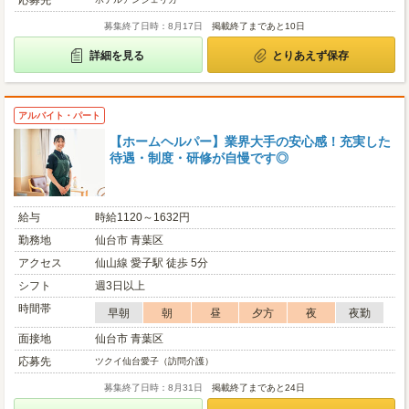
応募先
募集終了日時：8月17日
掲載終了まであと10日
詳細を見る
とりあえず保存
アルバイト・パート
【ホームヘルパー】業界大手の安心感！充実した
待遇・制度・研修が自慢です◎
給与
時給1120～1632円
勤務地
仙台市 青葉区
アクセス
仙山線 愛子駅 徒歩 5分
シフト
週3日以上
時間帯
早朝
朝
昼
夕方
夜
夜勤
面接地
仙台市 青葉区
応募先
ツクイ仙台愛子（訪問介護）
募集終了日時：8月31日
掲載終了まであと24日