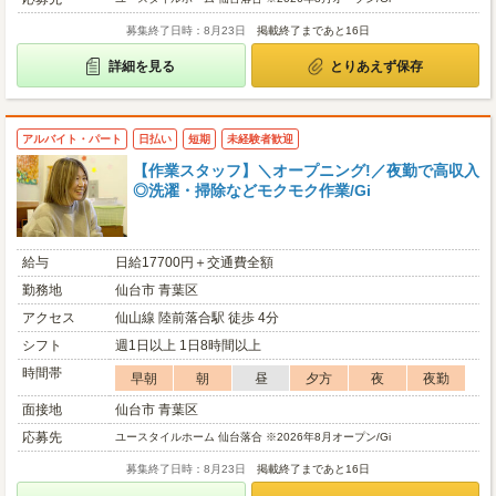
募集終了日時：8月23日
掲載終了まであと16日
詳細を見る
とりあえず保存
アルバイト・パート
日払い
短期
未経験者歓迎
【作業スタッフ】＼オープニング!／夜勤で高収入
◎洗濯・掃除などモクモク作業/Gi
給与
日給17700円＋交通費全額
勤務地
仙台市 青葉区
アクセス
仙山線 陸前落合駅 徒歩 4分
シフト
週1日以上 1日8時間以上
時間帯
早朝
朝
昼
夕方
夜
夜勤
面接地
仙台市 青葉区
応募先
ユースタイルホーム 仙台落合 ※2026年8月オープン/Gi
募集終了日時：8月23日
掲載終了まであと16日