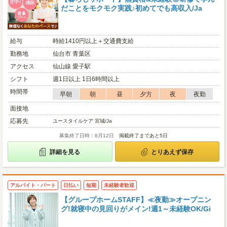
だことをモクモク実践♪初めてでも高収入/Ja
給与
時給1410円以上＋交通費支給
勤務地
仙台市 青葉区
アクセス
仙山線 愛子駅
シフト
週1日以上 1日6時間以上
時間帯
早朝
朝
昼
夕方
夜
夜勤
面接地
応募先
ユースタイルケア 宮城/Ja
募集終了日時：8月12日
掲載終了まであと5日
詳細を見る
とりあえず保存
アルバイト・パート
日払い
短期
未経験者歓迎
【グループホームSTAFF】≪夜勤≫オープニン
グ!就寝中の見回りがメイン!週1～未経験OK/Gi