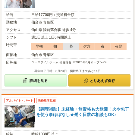
給与
日給17700円＋交通費全額
勤務地
仙台市 青葉区
アクセス
仙山線 陸前落合駅 徒歩 4分
シフト
週1日以上 1日6時間以上
時間帯
早朝
朝
昼
夕方
夜
夜勤
面接地
仙台市 青葉区
応募先
ユースタイルホーム 仙台落合 ※2026年8月オープン/Gi
募集終了日時：8月23日
掲載終了まであと16日
詳細を見る
とりあえず保存
アルバイト・パート
未経験者歓迎
【調理補助】未経験・無資格も大歓迎！火や包丁
を使う事ほぼなし★働く日数の相談もOK♪
給与
時給1038円以上