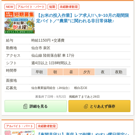
NEW
アルバイト・パート
短期
未経験者歓迎
【お米の投入作業】レア求人!!＼9~10月の期間限
定バイト／"農業"に関われる非日常体験♪
給与
時給1150円 +交通費
勤務地
仙台市 泉区
アクセス
仙山線 陸前落合駅 車 17分
シフト
週4日以上 1日8時間以上
時間帯
早朝
朝
昼
夕方
夜
夜勤
面接地
応募先
仙台農業協同組合（JA仙台） 根白石CE
募集終了日時：9月2日
掲載終了まであと26日
詳細を見る
とりあえず保存
アルバイト・パート
未経験者歓迎
【夜間見守り】高収入で副業しやすい曜日固定シ