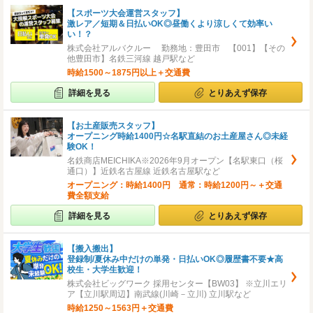
【スポーツ大会運営スタッフ】
激レア／短期＆日払いOK◎昼働くより涼しくて効率い
い！？
株式会社アルバクルー 勤務地：豊田市 【001】【その
他豊田市】名鉄三河線 越戸駅など
時給1500～1875円以上＋交通費
詳細を見る
とりあえず保存
【お土産販売スタッフ】
オープニング時給1400円☆名駅直結のお土産屋さん◎未経
験OK！
名鉄商店MEICHIKA※2026年9月オープン【名駅東口（桜
通口）】近鉄名古屋線 近鉄名古屋駅など
オープニング：時給1400円 通常：時給1200円～＋交通
費全額支給
詳細を見る
とりあえず保存
【搬入搬出】
登録制/夏休み中だけの単発・日払いOK◎履歴書不要★高
校生・大学生歓迎！
株式会社ビッグワーク 採用センター【BW03】 ※立川エリ
ア【立川駅周辺】南武線(川崎－立川) 立川駅など
時給1250～1563円＋交通費