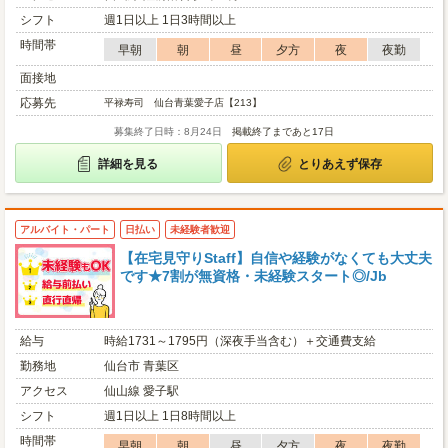
シフト
週1日以上 1日3時間以上
時間帯
早朝
朝
昼
夕方
夜
夜勤
面接地
応募先
平禄寿司 仙台青葉愛子店【213】
募集終了日時：8月24日
掲載終了まであと17日
詳細を見る
とりあえず保存
アルバイト・パート
日払い
未経験者歓迎
【在宅見守りStaff】自信や経験がなくても大丈夫
です★7割が無資格・未経験スタート◎/Jb
給与
時給1731～1795円（深夜手当含む）＋交通費支給
勤務地
仙台市 青葉区
アクセス
仙山線 愛子駅
シフト
週1日以上 1日8時間以上
時間帯
早朝
朝
昼
夕方
夜
夜勤