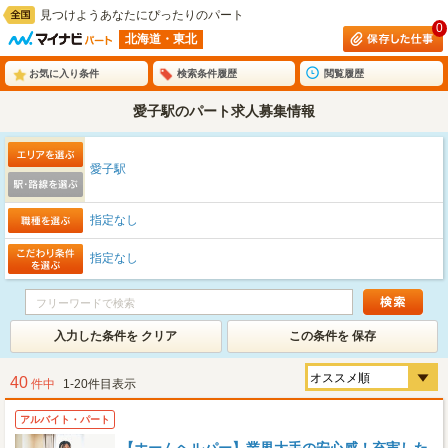
見つけようあなたにぴったりのパート
0
北海道・東北
お気に入り条件
検索条件履歴
閲覧履歴
愛子駅のパート求人募集情報
愛子駅
指定なし
指定なし
入力した条件を クリア
この条件を 保存
40
件中
1-20件目表示
アルバイト・パート