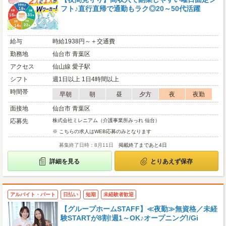
フト♪直行直帰で通勤もラク◎20～50代活躍
給与
時給1938円～＋交通費
勤務地
仙台市 青葉区
アクセス
仙山線 愛子駅
シフト
週1日以上 1日4時間以上
時間帯
早朝
朝
昼
夕方
夜
夜勤
面接地
仙台市 青葉区
応募先
株式会社ミレニアム（介護事業所みっれ 仙台）
※ こちらの求人はWEB応募のみとなります
募集終了日時：8月11日
掲載終了まであと4日
詳細を見る
とりあえず保存
アルバイト・パート
日払い
短期
未経験者歓迎
【グループホームSTAFF】≪夜勤≫無資格／未経
験STARTが8割!週1～OK♪オープニング!/Gi