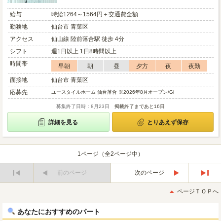
給与
時給1264～1564円＋交通費全額
勤務地
仙台市 青葉区
アクセス
仙山線 陸前落合駅 徒歩 4分
シフト
週1日以上 1日8時間以上
時間帯
早朝
朝
昼
夕方
夜
夜勤
面接地
仙台市 青葉区
応募先
ユースタイルホーム 仙台落合 ※2026年8月オープン/Gi
募集終了日時：8月23日
掲載終了まであと16日
詳細を見る
とりあえず保存
1ページ（全2ページ中）
前のページ
次のページ
最
最
初
後
ページＴＯＰへ
へ
へ
あなたにおすすめのパート