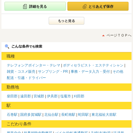
詳細を見る
とりあえず保存
ページＴＯＰへ
職種
テレフォンアポインター・テレマ
ボディセラピスト・エステティシャン
雑貨・コスメ販売
サンプリング・PR
事務・データ入力・受付
その他
配送・引越・ドライバー
勤務地
柴田郡
遠田郡
宮城郡
伊具郡
塩竈市
刈田郡
駅
石巻駅
国府多賀城駅
北仙台駅
長町南駅
蛇田駅
東北福祉大前駅
こだわり条件
服装自由
扶養控除内勤務可
バイク/自転車通勤可
主婦(夫)歓迎
託児所