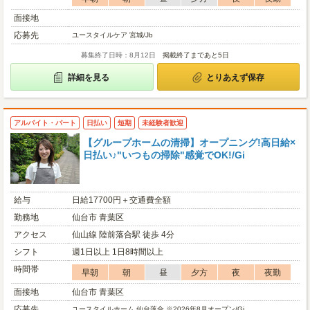
面接地
応募先
ユースタイルケア 宮城/Jb
募集終了日時：8月12日
掲載終了まであと5日
詳細を見る
とりあえず保存
アルバイト・パート
日払い
短期
未経験者歓迎
【グループホームの清掃】オープニング!高日給×
日払い♪"いつもの掃除"感覚でOK!/Gi
給与
日給17700円＋交通費全額
勤務地
仙台市 青葉区
アクセス
仙山線 陸前落合駅 徒歩 4分
シフト
週1日以上 1日8時間以上
時間帯
早朝
朝
昼
夕方
夜
夜勤
面接地
仙台市 青葉区
応募先
ユースタイルホーム 仙台落合 ※2026年8月オープン/Gi