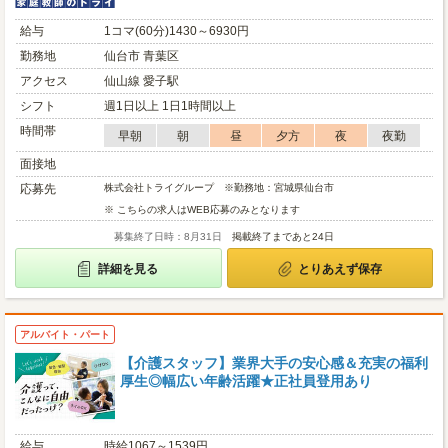
給与
1コマ(60分)1430～6930円
勤務地
仙台市 青葉区
アクセス
仙山線 愛子駅
シフト
週1日以上 1日1時間以上
時間帯
早朝
朝
昼
夕方
夜
夜勤
面接地
応募先
株式会社トライグループ ※勤務地：宮城県仙台市
※ こちらの求人はWEB応募のみとなります
募集終了日時：8月31日
掲載終了まであと24日
詳細を見る
とりあえず保存
アルバイト・パート
【介護スタッフ】業界大手の安心感＆充実の福利
厚生◎幅広い年齢活躍★正社員登用あり
給与
時給1067～1539円