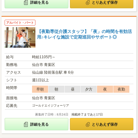
詳細を見る
とりあえず保存
アルバイト・パート
【夜勤専従介護スタッフ】「夜」の時間を有効活
用♪キレイな施設で定期巡回やサポート◎
給与
時給1105円～
勤務地
仙台市 青葉区
アクセス
仙山線 陸前落合駅 車 6分
シフト
週1日以上
時間帯
早朝
朝
昼
夕方
夜
夜勤
面接地
仙台市 青葉区
応募先
ゴールドエイジフォーリア
募集終了日時：8月24日
掲載終了まであと17日
詳細を見る
とりあえず保存