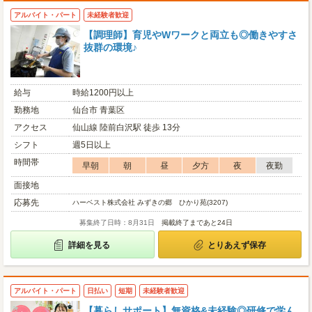
アルバイト・パート
未経験者歓迎
【調理師】育児やWワークと両立も◎働きやすさ
抜群の環境♪
給与
時給1200円以上
勤務地
仙台市 青葉区
アクセス
仙山線 陸前白沢駅 徒歩 13分
シフト
週5日以上
時間帯
早朝
朝
昼
夕方
夜
夜勤
面接地
応募先
ハーベスト株式会社 みずきの郷 ひかり苑(3207)
募集終了日時：8月31日
掲載終了まであと24日
詳細を見る
とりあえず保存
アルバイト・パート
日払い
短期
未経験者歓迎
【暮らしサポート】無資格&未経験◎研修で学ん