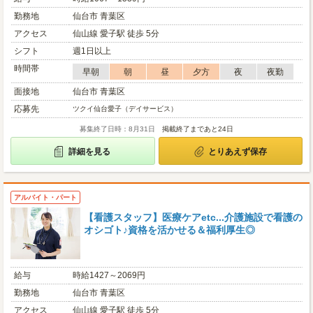
勤務地
仙台市 青葉区
アクセス
仙山線 愛子駅 徒歩 5分
シフト
週1日以上
時間帯
早朝
朝
昼
夕方
夜
夜勤
面接地
仙台市 青葉区
応募先
ツクイ仙台愛子（デイサービス）
募集終了日時：8月31日
掲載終了まであと24日
詳細を見る
とりあえず保存
アルバイト・パート
【看護スタッフ】医療ケアetc...介護施設で看護の
オシゴト♪資格を活かせる＆福利厚生◎
給与
時給1427～2069円
勤務地
仙台市 青葉区
アクセス
仙山線 愛子駅 徒歩 5分