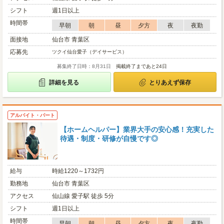
シフト
週1日以上
時間帯
早朝
朝
昼
夕方
夜
夜勤
面接地
仙台市 青葉区
応募先
ツクイ仙台愛子（デイサービス）
募集終了日時：8月31日
掲載終了まであと24日
詳細を見る
とりあえず保存
アルバイト・パート
【ホームヘルパー】業界大手の安心感！充実した
待遇・制度・研修が自慢です◎
給与
時給1220～1732円
勤務地
仙台市 青葉区
アクセス
仙山線 愛子駅 徒歩 5分
シフト
週1日以上
時間帯
早朝
朝
昼
夕方
夜
夜勤