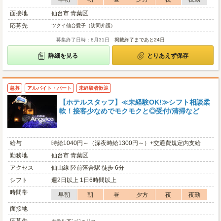
面接地
仙台市 青葉区
応募先
ツクイ仙台愛子（訪問介護）
募集終了日時：8月31日
掲載終了まであと24日
詳細を見る
とりあえず保存
急募
アルバイト・パート
未経験者歓迎
【ホテルスタッフ】≪未経験OK!≫シフト相談柔
軟！接客少なめでモクモクと◎受付/清掃など
給与
時給1040円～（深夜時給1300円～）+交通費規定内支給
勤務地
仙台市 青葉区
アクセス
仙山線 陸前落合駅 徒歩 6分
シフト
週2日以上 1日6時間以上
時間帯
早朝
朝
昼
夕方
夜
夜勤
面接地
ホテルアンジェリカ