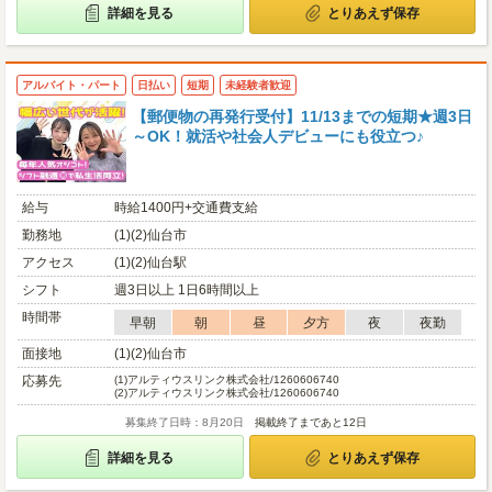
詳細を見る
とりあえず保存
アルバイト・パート
日払い
短期
未経験者歓迎
【郵便物の再発行受付】11/13までの短期★週3日
～OK！就活や社会人デビューにも役立つ♪
給与
時給1400円+交通費支給
勤務地
(1)(2)仙台市
アクセス
(1)(2)仙台駅
シフト
週3日以上 1日6時間以上
時間帯
早朝
朝
昼
夕方
夜
夜勤
面接地
(1)(2)仙台市
応募先
(1)
アルティウスリンク株式会社/1260606740
(2)
アルティウスリンク株式会社/1260606740
募集終了日時：8月20日
掲載終了まであと12日
詳細を見る
とりあえず保存