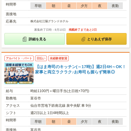
時間帯
早朝
朝
昼
夕方
夜
夜勤
面接地
応募先
株式会社江陽グランドホテル
募集終了日時：8月10日
掲載終了まであと2日
詳細を見る
とりあえず保存
アルバイト・パート
日払い
未経験者歓迎
【はま寿司のキッチン(～17時)】週2日4H～OK！
家事と両立ラクラク♪お寿司も握らず簡単◎
給与
時給1100円＋曜日手当(土日祝+70円)
勤務地
富谷市
アクセス
仙台市営地下鉄南北線 泉中央駅 車 9分
シフト
週2日以上 1日4時間以上
時間帯
早朝
朝
昼
夕方
夜
夜勤
面接地
富谷市