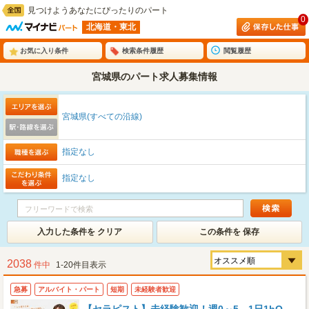
見つけようあなたにぴったりのパート
0
北海道・東北
お気に入り条件
検索条件履歴
閲覧履歴
宮城県のパート求人募集情報
宮城県(すべての沿線)
指定なし
指定なし
入力した条件を クリア
この条件を 保存
2038
件中
1-20件目表示
急募
アルバイト・パート
短期
未経験者歓迎