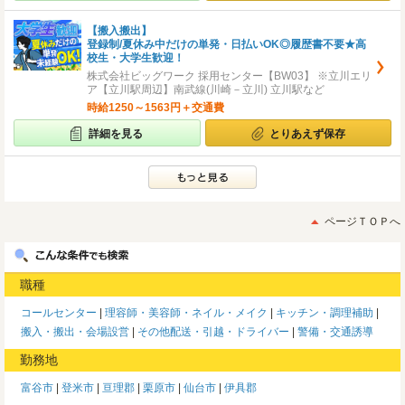
【搬入搬出】
登録制/夏休み中だけの単発・日払いOK◎履歴書不要★高
校生・大学生歓迎！
株式会社ビッグワーク 採用センター【BW03】 ※立川エリ
ア【立川駅周辺】南武線(川崎－立川) 立川駅など
時給1250～1563円＋交通費
詳細を見る
とりあえず保存
ページＴＯＰへ
職種
コールセンター
理容師・美容師・ネイル・メイク
キッチン・調理補助
搬入・搬出・会場設営
その他配送・引越・ドライバー
警備・交通誘導
勤務地
富谷市
登米市
亘理郡
栗原市
仙台市
伊具郡