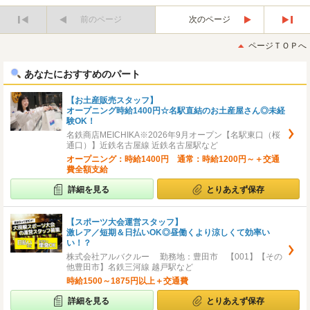
前のページ
次のページ
最
最
初
後
ページＴＯＰへ
へ
へ
あなたにおすすめのパート
【お土産販売スタッフ】
オープニング時給1400円☆名駅直結のお土産屋さん◎未経
験OK！
名鉄商店MEICHIKA※2026年9月オープン【名駅東口（桜
通口）】近鉄名古屋線 近鉄名古屋駅など
オープニング：時給1400円 通常：時給1200円～＋交通
費全額支給
詳細を見る
とりあえず保存
【スポーツ大会運営スタッフ】
激レア／短期＆日払いOK◎昼働くより涼しくて効率い
い！？
株式会社アルバクルー 勤務地：豊田市 【001】【その
他豊田市】名鉄三河線 越戸駅など
時給1500～1875円以上＋交通費
詳細を見る
とりあえず保存