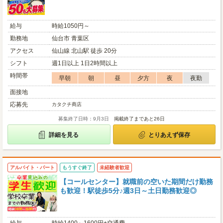
給与
時給1050円～
勤務地
仙台市 青葉区
アクセス
仙山線 北山駅 徒歩 20分
シフト
週1日以上 1日2時間以上
時間帯
早朝
朝
昼
夕方
夜
夜勤
面接地
応募先
カタクチ商店
募集終了日時：9月3日
掲載終了まであと26日
詳細を見る
とりあえず保存
アルバイト・パート
もうすぐ終了
未経験者歓迎
【コールセンター】就職前の空いた期間だけ勤務
も歓迎！駅徒歩5分♪週3日～土日勤務歓迎◎