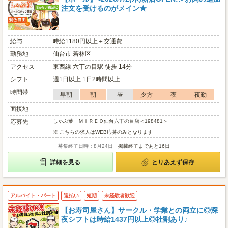
注文を受けるのがメイン★
給与
時給1180円以上＋交通費
勤務地
仙台市 若林区
アクセス
東西線 六丁の目駅 徒歩 14分
シフト
週1日以上 1日2時間以上
時間帯
早朝
朝
昼
夕方
夜
夜勤
面接地
応募先
しゃぶ葉 ＭＩＲＥＯ仙台六丁の目店＜198481＞
※ こちらの求人はWEB応募のみとなります
募集終了日時：8月24日
掲載終了まであと16日
詳細を見る
とりあえず保存
アルバイト・パート
週払い
短期
未経験者歓迎
【お寿司屋さん】サークル・学業との両立に◎深
夜シフトは時給1437円以上◎社割あり♪