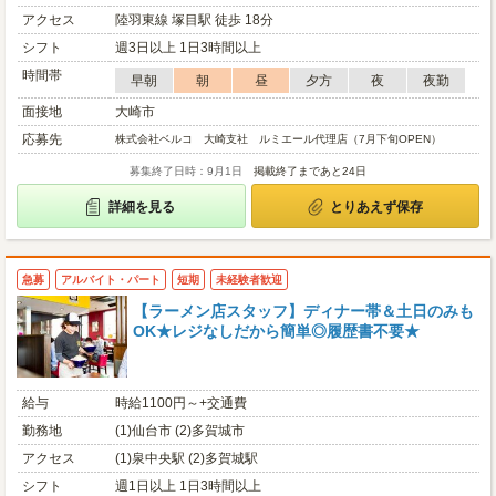
アクセス
陸羽東線 塚目駅 徒歩 18分
シフト
週3日以上 1日3時間以上
時間帯
早朝
朝
昼
夕方
夜
夜勤
面接地
大崎市
応募先
株式会社ベルコ 大崎支社 ルミエール代理店（7月下旬OPEN）
募集終了日時：9月1日
掲載終了まであと24日
詳細を見る
とりあえず保存
急募
アルバイト・パート
短期
未経験者歓迎
【ラーメン店スタッフ】ディナー帯＆土日のみも
OK★レジなしだから簡単◎履歴書不要★
給与
時給1100円～+交通費
勤務地
(1)仙台市 (2)多賀城市
アクセス
(1)泉中央駅 (2)多賀城駅
シフト
週1日以上 1日3時間以上