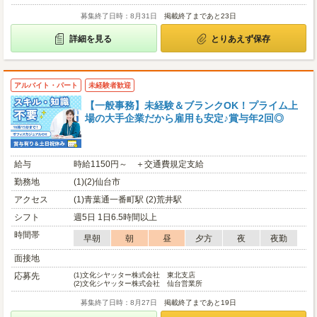
募集終了日時：8月31日
掲載終了まであと23日
詳細を見る
とりあえず保存
アルバイト・パート
未経験者歓迎
【一般事務】未経験＆ブランクOK！プライム上
場の大手企業だから雇用も安定♪賞与年2回◎
給与
時給1150円～ ＋交通費規定支給
勤務地
(1)(2)仙台市
アクセス
(1)青葉通一番町駅 (2)荒井駅
シフト
週5日 1日6.5時間以上
時間帯
早朝
朝
昼
夕方
夜
夜勤
面接地
応募先
(1)
文化シヤッター株式会社 東北支店
(2)
文化シヤッター株式会社 仙台営業所
募集終了日時：8月27日
掲載終了まであと19日