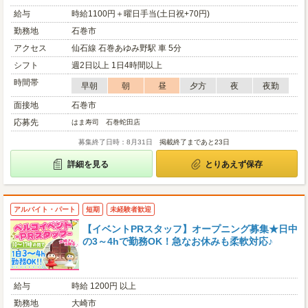
給与
時給1100円＋曜日手当(土日祝+70円)
勤務地
石巻市
アクセス
仙石線 石巻あゆみ野駅 車 5分
シフト
週2日以上 1日4時間以上
時間帯
早朝
朝
昼
夕方
夜
夜勤
面接地
石巻市
応募先
はま寿司 石巻蛇田店
募集終了日時：8月31日
掲載終了まであと23日
詳細を見る
とりあえず保存
アルバイト・パート
短期
未経験者歓迎
【イベントPRスタッフ】オープニング募集★日中
の3～4hで勤務OK！急なお休みも柔軟対応♪
給与
時給 1200円 以上
勤務地
大崎市