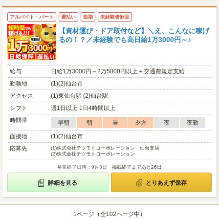
アルバイト・パート
週払い
短期
未経験者歓迎
【資材運び・ドア取付など】＼え、こんなに稼げ
るの！？／未経験でも高日給1万3000円～♪
給与
日給1万3000円～2万5000円以上＋交通費規定支給
勤務地
(1)(2)仙台市
アクセス
(1)東仙台駅 (2)仙台駅
シフト
週1日以上 1日4時間以上
時間帯
早朝
朝
昼
夕方
夜
夜勤
面接地
(1)(2)仙台市
応募先
(1)
株式会社テツモトコーポレーション 仙台支店
(2)
株式会社テツモトコーポレーション
募集終了日時：9月3日
掲載終了まであと26日
詳細を見る
とりあえず保存
1ページ（全102ページ中）