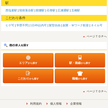
駅
西塩釜駅
陸前落合駅
館腰駅
石巻駅
広瀬通駅
五橋駅
こだわり条件
ヒゲ可
学歴不問
1日4h以内可
髪型自由
副業・Ｗワーク歓迎
ネイル可
ページＴＯＰへ
エリア
駅・路線
から探す
から探す
こだわり
職種
から探す
から探す
ページＴＯＰへ
利用規約
個人情報
企業情報