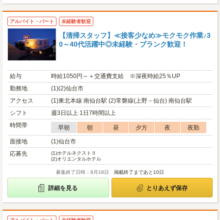
アルバイト・パート
未経験者歓迎
【清掃スタッフ】≪接客少なめ≫モクモク作業♪3
0～40代活躍中◎未経験・ブランク歓迎！
給与
時給1050円～＋交通費支給 ※深夜時給25％UP
勤務地
(1)(2)仙台市
アクセス
(1)東北本線 南仙台駅 (2)常磐線(上野－仙台) 南仙台駅
シフト
週3日以上 1日7時間以上
時間帯
早朝
朝
昼
夕方
夜
夜勤
面接地
(1)仙台市
応募先
(1)
ホテルネクストⅡ
(2)
オリエンタルホテル
募集終了日時：8月18日
掲載終了まであと10日
詳細を見る
とりあえず保存