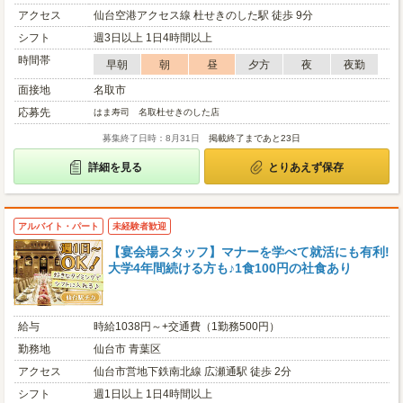
アクセス
仙台空港アクセス線 杜せきのした駅 徒歩 9分
シフト
週3日以上 1日4時間以上
時間帯
早朝
朝
昼
夕方
夜
夜勤
面接地
名取市
応募先
はま寿司 名取杜せきのした店
募集終了日時：8月31日
掲載終了まであと23日
詳細を見る
とりあえず保存
アルバイト・パート
未経験者歓迎
【宴会場スタッフ】マナーを学べて就活にも有利!
大学4年間続ける方も♪1食100円の社食あり
給与
時給1038円～+交通費（1勤務500円）
勤務地
仙台市 青葉区
アクセス
仙台市営地下鉄南北線 広瀬通駅 徒歩 2分
シフト
週1日以上 1日4時間以上