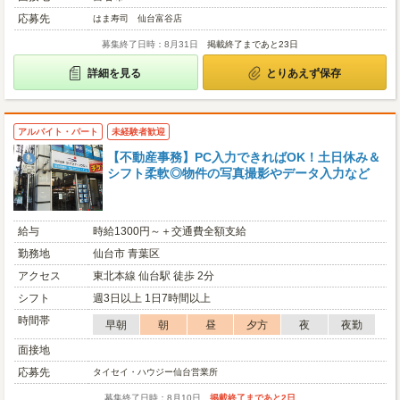
応募先
はま寿司 仙台富谷店
募集終了日時：8月31日
掲載終了まであと23日
詳細を見る
とりあえず保存
アルバイト・パート
未経験者歓迎
【不動産事務】PC入力できればOK！土日休み＆
シフト柔軟◎物件の写真撮影やデータ入力など
給与
時給1300円～＋交通費全額支給
勤務地
仙台市 青葉区
アクセス
東北本線 仙台駅 徒歩 2分
シフト
週3日以上 1日7時間以上
時間帯
早朝
朝
昼
夕方
夜
夜勤
面接地
応募先
タイセイ・ハウジー仙台営業所
募集終了日時：8月10日
掲載終了まであと2日