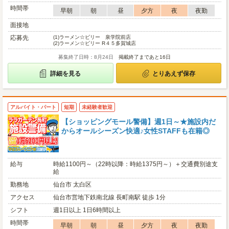
時間帯
早朝
朝
昼
夕方
夜
夜勤
面接地
応募先
(1)
ラーメン☆ビリー 泉学院前店
(2)
ラーメン☆ビリー R４５多賀城店
募集終了日時：8月24日
掲載終了まであと16日
詳細を見る
とりあえず保存
アルバイト・パート
短期
未経験者歓迎
【ショッピングモール警備】週1日～★施設内だ
からオールシーズン快適♪女性STAFFも在籍◎
給与
時給1100円～（22時以降：時給1375円～）＋交通費別途支
給
勤務地
仙台市 太白区
アクセス
仙台市営地下鉄南北線 長町南駅 徒歩 1分
シフト
週1日以上 1日6時間以上
時間帯
早朝
朝
昼
夕方
夜
夜勤