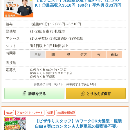
【セラピスト】未経験歓迎！週0～5、1日1hO
K！◎最高収入3510円（60分）平均月収33万円
給与
1施術(60分)：2,088円～3,510円
勤務地
(1)(2)仙台市 (3)札幌市
アクセス
(1)太子堂駅 (2)広瀬通駅 (3)琴似駅
シフト
週1日以上 1日1時間以上
時間帯
早朝
朝
昼
夕方
夜
夜勤
面接地
応募先
(1)
りらくる 仙台バイパス店
(2)
りらくる 仙台クリスロード店
(3)
りらくる 琴似店
募集終了日時：9月1日
掲載終了まであと24日
詳細を見る
とりあえず保存
NEW
アルバイト・パート
短期
未経験者歓迎
【ピザ作りスタッフ】WワークOK★髪型・服装
自由★実はカンタン★人柄重視の履歴書不要♪