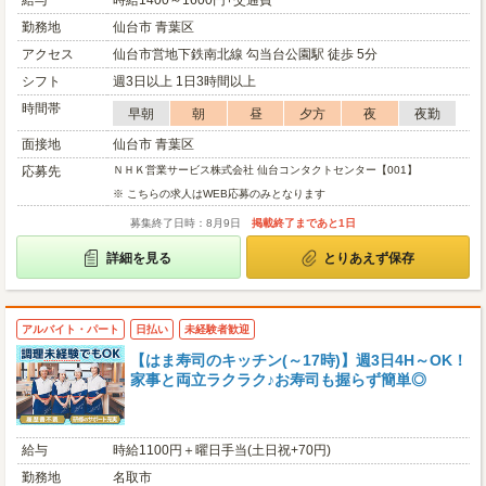
給与
時給1400～1600円+交通費
勤務地
仙台市 青葉区
アクセス
仙台市営地下鉄南北線 勾当台公園駅 徒歩 5分
シフト
週3日以上 1日3時間以上
時間帯
早朝
朝
昼
夕方
夜
夜勤
面接地
仙台市 青葉区
応募先
ＮＨＫ営業サービス株式会社 仙台コンタクトセンター【001】
※ こちらの求人はWEB応募のみとなります
募集終了日時：8月9日
掲載終了まであと1日
詳細を見る
とりあえず保存
アルバイト・パート
日払い
未経験者歓迎
【はま寿司のキッチン(～17時)】週3日4H～OK！
家事と両立ラクラク♪お寿司も握らず簡単◎
給与
時給1100円＋曜日手当(土日祝+70円)
勤務地
名取市