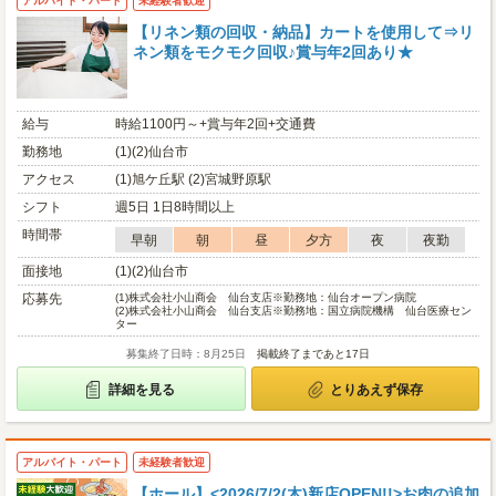
アルバイト・パート
未経験者歓迎
【リネン類の回収・納品】カートを使用して⇒リ
ネン類をモクモク回収♪賞与年2回あり★
給与
時給1100円～+賞与年2回+交通費
勤務地
(1)(2)仙台市
アクセス
(1)旭ケ丘駅 (2)宮城野原駅
シフト
週5日 1日8時間以上
時間帯
早朝
朝
昼
夕方
夜
夜勤
面接地
(1)(2)仙台市
応募先
(1)
株式会社小山商会 仙台支店※勤務地：仙台オープン病院
(2)
株式会社小山商会 仙台支店※勤務地：国立病院機構 仙台医療セン
ター
募集終了日時：8月25日
掲載終了まであと17日
詳細を見る
とりあえず保存
アルバイト・パート
未経験者歓迎
【ホール】<2026/7/2(木)新店OPEN!!>お肉の追加