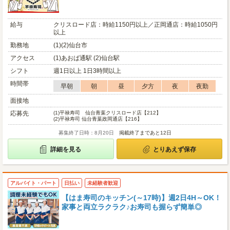
給与
クリスロード店：時給1150円以上／正岡通店：時給1050円
以上
勤務地
(1)(2)仙台市
アクセス
(1)あおば通駅 (2)仙台駅
シフト
週1日以上 1日3時間以上
時間帯
早朝
朝
昼
夕方
夜
夜勤
面接地
応募先
(1)
平禄寿司 仙台青葉クリスロード店【212】
(2)
平禄寿司 仙台青葉政岡通店【216】
募集終了日時：8月20日
掲載終了まであと12日
詳細を見る
とりあえず保存
アルバイト・パート
日払い
未経験者歓迎
【はま寿司のキッチン(～17時)】週2日4H～OK！
家事と両立ラクラク♪お寿司も握らず簡単◎