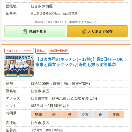
面接地
仙台市 太白区
応募先
富士防災警備株式会社 仙台営業所
募集終了日時：8月17日
掲載終了まであと9日
詳細を見る
とりあえず保存
アルバイト・パート
日払い
未経験者歓迎
【はま寿司のキッチン(～17時)】週2日4H～OK！
家事と両立ラクラク♪お寿司も握らず簡単◎
給与
時給1100円＋曜日手当(土日祝+70円)
勤務地
仙台市 泉区
アクセス
仙台市営地下鉄南北線 八乙女駅 徒歩 17分
シフト
週2日以上 1日4時間以上
時間帯
早朝
朝
昼
夕方
夜
夜勤
面接地
仙台市 泉区
応募先
はま寿司 泉区上谷刈店