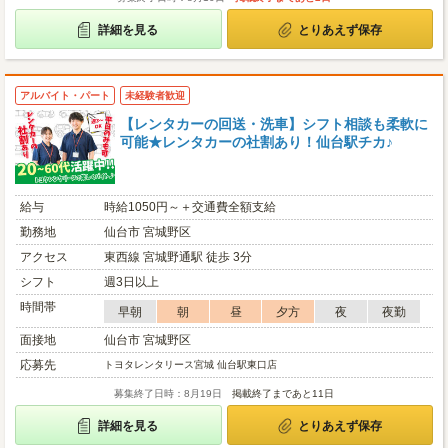
詳細を見る
とりあえず保存
アルバイト・パート
未経験者歓迎
【レンタカーの回送・洗車】シフト相談も柔軟に
可能★レンタカーの社割あり！仙台駅チカ♪
給与
時給1050円～＋交通費全額支給
勤務地
仙台市 宮城野区
アクセス
東西線 宮城野通駅 徒歩 3分
シフト
週3日以上
時間帯
早朝
朝
昼
夕方
夜
夜勤
面接地
仙台市 宮城野区
応募先
トヨタレンタリース宮城 仙台駅東口店
募集終了日時：8月19日
掲載終了まであと11日
詳細を見る
とりあえず保存