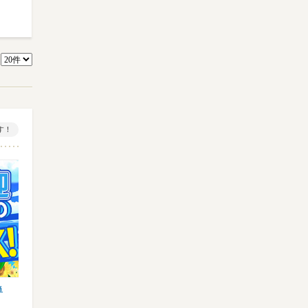
数
す！
単
【業務スーパースタッフ】オープニング大
【イベント設営】登録制/期間
募集★特別時給1400円以上…
事多数♪単発日払い/現金手渡…