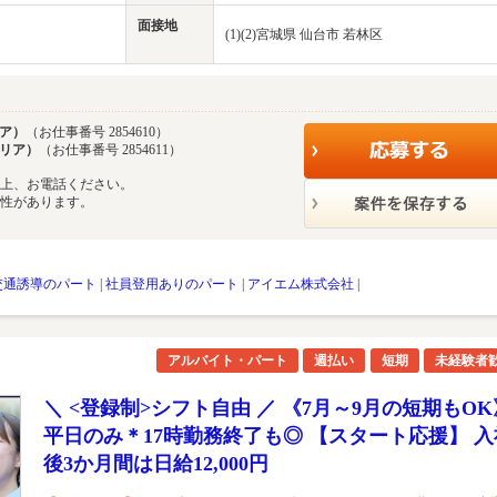
面接地
(1)(2)宮城県 仙台市 若林区
ア）
（お仕事番号 2854610）
リア）
（お仕事番号 2854611）
の上、お電話ください。
能性があります。
交通誘導のパート
|
社員登用ありのパート
|
アイエム株式会社
|
アルバイト・パート
週払い
短期
未経験者
＼ <登録制>シフト自由 ／ 《7月～9月の短期もOK
平日のみ＊17時勤務終了も◎ 【スタート応援】 入
後3か月間は日給12,000円