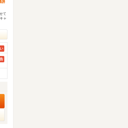
通誘
わせて
ドキャ
い
告