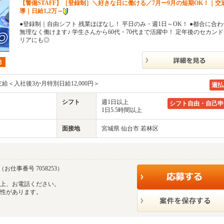
【警備STAFF】［登録制］＼好きな日に働ける／7月ー9月の短期OK！｜交
導｜日給1,2万～
●登録制｜自由シフト 残業ほぼなし！ 平日のみ・週1日～OK！ ●都合に合
無理なく働けます♪ 学生さんから60代・70代まで活躍中！ 定年後のセカン
リアにも◎
勤
支給＜入社後3か月特別日給12,000円＞
週払
シフト
週1日以上
シフト自由・自己申
1日5.5時間以上
面接地
宮城県 仙台市 若林区
（お仕事番号 7058253）
の上、お電話ください。
能性があります。