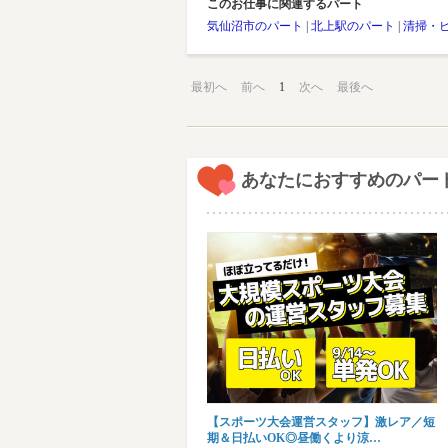
このお仕事に関連するパート
気仙沼市のパート
|
北上駅のパート
|
清掃・
最初へ
前へ
1
次へ
最後へ
あなたにおすすめのパー
【スポーツ大会運営スタッフ】激レア／短
期＆日払いOK◎昼働くより涼…