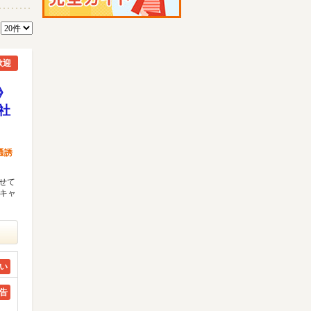
数
歓迎
》
社
通誘
わせて
ドキャ
い
告