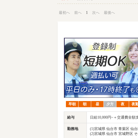
最初へ
前へ
1
次へ
最後へ
早朝
朝
昼
夕方
夜
夜
給与
日給10,000円~＋交通費全額
勤務地
(1)宮城県 仙台市 青葉区 仙
(2)宮城県 仙台市 宮城野区