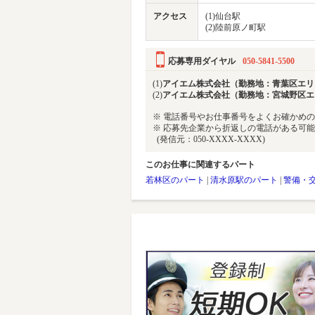
アクセス
(1)仙台駅
(2)陸前原ノ町駅
応募専用ダイヤル
050-5841-5500
(1)
アイエム株式会社（勤務地：青葉区エリ
(2)
アイエム株式会社（勤務地：宮城野区エ
※ 電話番号やお仕事番号をよくお確かめ
※ 応募先企業から折返しの電話がある可
(発信元：050-XXXX-XXXX)
このお仕事に関連するパート
若林区のパート
|
清水原駅のパート
|
警備・