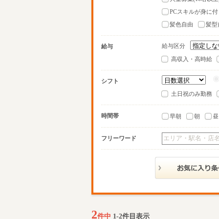
PCスキルが身に付
髪色自由
髪型
給与区分
給与
高収入・高時給
シフト
土日祝のみ勤務
時間帯
早朝
朝
昼
フリーワード
2
件中
1-2件目表示