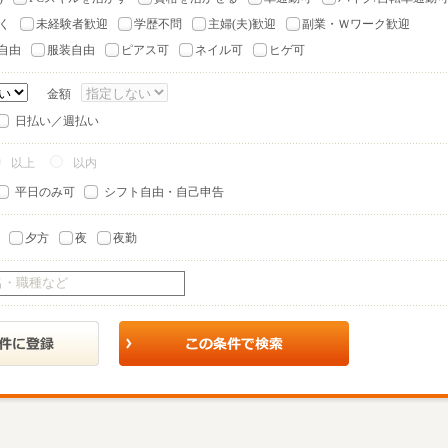
く
未経験者歓迎
学歴不問
主婦(夫)歓迎
副業・Ｗワーク歓迎
自由
服装自由
ピアス可
ネイル可
ヒゲ可
金額
日払い／週払い
以上
以内
平日のみ可
シフト自由・自己申告
夕方
夜
夜勤