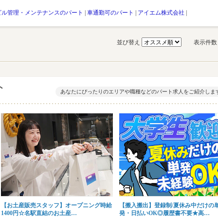
ビル管理・メンテナンスのパート
|
車通勤可のパート
|
アイエム株式会社
|
並び替え
表示件
ト
あなたにぴったりのエリアや職種などのパート求人をご紹介しま
【お土産販売スタッフ】オープニング時給
【搬入搬出】登録制/夏休み中だけの
1400円☆名駅直結のお土産…
発・日払いOK◎履歴書不要★高…