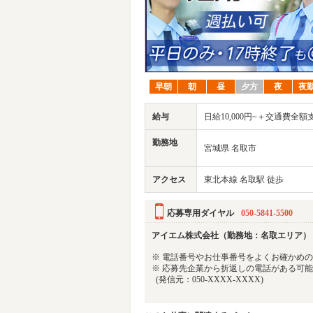
早朝
朝
昼
夕方
夜
夜
給与
日給10,000円~＋交通費全額
勤務地
宮城県 名取市
アクセス
東北本線 名取駅 徒歩
応募専用ダイヤル
050-5841-5500
アイエム株式会社（勤務地：名取エリア）
※ 電話番号やお仕事番号をよくお確かめ
※ 応募先企業から折返しの電話がある可
(発信元：050-XXXX-XXXX)