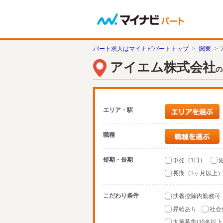
パート求人はマイナビパートトップ
>
関東
>
アイエム株式会社
の
エリア・駅
職種
短期・長期
単発（1日）
長期（3ヶ月以上
こだわり条件
扶養控除内勤務可
昇給あり
社会
大量募集(10名以上