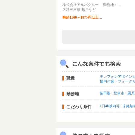
株式会社アルバクルー 勤務地：…
名鉄三河線 越戸など
時給1500～1875円以上…
テレフォンアポイン
職種
構内作業・フォーク
柴田郡
登米市
栗原
勤務地
1日4h以内可
未経験
こだわり条件