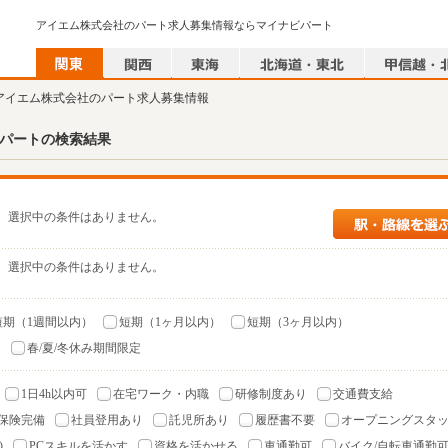
アイエム株式会社のパート求人募集情報ならマイナビパート
 アイエム株式会社のパート求人募集情報
パートの検索結果
選択中の条件はありません。
選択中の条件はありません。
短期（1週間以内）
短期（1ヶ月以内）
短期（3ヶ月以内）
）
春/夏/冬休み期間限定
1日4h以内可
在宅ワーク・内職
研修制度あり
交通費支給
保険完備
社員登用あり
託児所あり
履歴書不要
オープニングスタ
)
PCスキルを活かす
資格を活かせる
車通勤可
バイク/自転車通勤