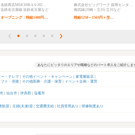
名鉄商店MEICHIKA※202…
株式会社ビッグワーク 採用センタ…
近鉄名古屋線 近鉄名古屋など
南武線(川崎－立川) 立川など
オープニング：時給1400円…
時給1250～1563円＋交…
あなたにピッタリのエリアや職種などのパート求人をご紹介しま
ター・テレマ
その他イベント・キャンペーン
家電量販店
リフト・溶接
その他医療・介護・保育
イベント企画・運営
市
仙台市
伊具郡
塩竈市
者歓迎
主婦(夫)歓迎
交通費支給
社員登用あり
研修制度あり