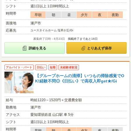
シフト
週1日以上 1日8時間以上
時間帯
早朝
朝
昼
夕方
夜
夜勤
面接地
瀬戸市
応募先
ユースタイルホーム 塩草が丘/Gi
募集終了日時：8月23日
掲載終了まであと16日
詳細を見る
とりあえず保存
アルバイト・パート
日払い
短期
未経験者歓迎
【グループホームの清掃】いつもの掃除感覚でO
K!経験不問◎《日払い》で高収入即get★/Gi
給与
時給1220～1520円＋交通費全額
勤務地
瀬戸市
アクセス
愛知環状鉄道 山口駅 車 5分
シフト
週1日以上 1日6時間以上
時間帯
早朝
朝
昼
夕方
夜
夜勤