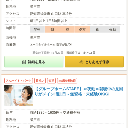
勤務地
瀬戸市
アクセス
愛知環状鉄道 山口駅 車 5分
シフト
週1日以上 1日6時間以上
時間帯
早朝
朝
昼
夕方
夜
夜勤
面接地
瀬戸市
応募先
ユースタイルホーム 塩草が丘/Gi
募集終了日時：8月23日
掲載終了まであと16日
詳細を見る
とりあえず保存
アルバイト・パート
日払い
短期
未経験者歓迎
【グループホームSTAFF】≪夜勤≫就寝中の見回
りがメイン!週1日～無資格・未経験OK/Gi
給与
時給1335～1635円＋交通費全額
勤務地
瀬戸市
アクセス
愛知環状鉄道 山口駅 車 5分