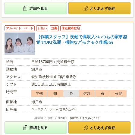
詳細を見る
とりあえず保存
アルバイト・パート
日払い
短期
未経験者歓迎
【作業スタッフ】夜勤で高収入×いつもの家事感
覚でOK!洗濯・掃除などモクモク作業/Gi
給与
日給18700円＋交通費全額
勤務地
瀬戸市
アクセス
愛知環状鉄道 山口駅 車 5分
シフト
週1日以上 1日8時間以上
時間帯
早朝
朝
昼
夕方
夜
夜勤
面接地
瀬戸市
応募先
ユースタイルホーム 塩草が丘/Gi
募集終了日時：8月23日
掲載終了まであと16日
詳細を見る
とりあえず保存