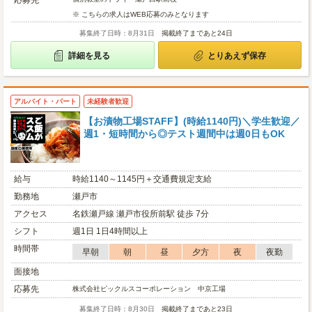
応募先
※ こちらの求人はWEB応募のみとなります
募集終了日時：8月31日
掲載終了まであと24日
詳細を見る
とりあえず保存
アルバイト・パート
未経験者歓迎
【お漬物工場STAFF】(時給1140円)＼学生歓迎／
週1・短時間から◎テスト週間中は週0日もOK
給与
時給1140～1145円＋交通費規定支給
勤務地
瀬戸市
アクセス
名鉄瀬戸線 瀬戸市役所前駅 徒歩 7分
シフト
週1日 1日4時間以上
時間帯
早朝
朝
昼
夕方
夜
夜勤
面接地
応募先
株式会社ピックルスコーポレーション 中京工場
募集終了日時：8月30日
掲載終了まであと23日