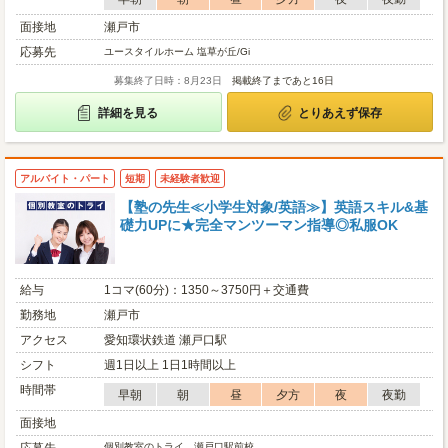
面接地
瀬戸市
応募先
ユースタイルホーム 塩草が丘/Gi
募集終了日時：8月23日
掲載終了まであと16日
詳細を見る
とりあえず保存
アルバイト・パート
短期
未経験者歓迎
【塾の先生≪小学生対象/英語≫】英語スキル&基
礎力UPに★完全マンツーマン指導◎私服OK
給与
1コマ(60分)：1350～3750円＋交通費
勤務地
瀬戸市
アクセス
愛知環状鉄道 瀬戸口駅
シフト
週1日以上 1日1時間以上
時間帯
早朝
朝
昼
夕方
夜
夜勤
面接地
個別教室のトライ 瀬戸口駅前校