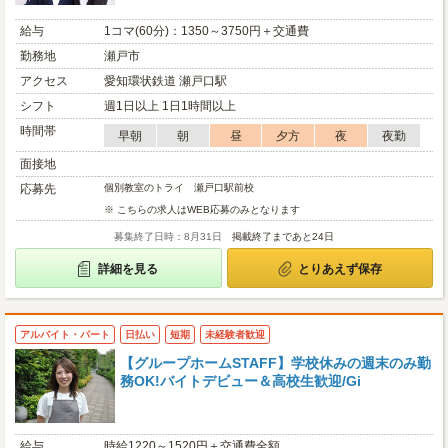
給与
1コマ(60分)：1350～3750円＋交通費
勤務地
瀬戸市
アクセス
愛知環状鉄道 瀬戸口駅
シフト
週1日以上 1日1時間以上
時間帯
早朝
朝
昼
夕方
夜
夜勤
面接地
応募先
個別教室のトライ 瀬戸口駅前校
※ こちらの求人はWEB応募のみとなります
募集終了日時：8月31日
掲載終了まであと24日
詳細を見る
とりあえず保存
アルバイト・パート
日払い
短期
未経験者歓迎
【グループホームSTAFF】学校休みの週末のみ勤
務OK!バイトデビュー＆高校生歓迎/Gi
給与
時給1220～1520円＋交通費全額