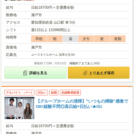
給与
日給18700円＋交通費全額
勤務地
瀬戸市
アクセス
愛知環状鉄道 山口駅 車 5分
シフト
週1日以上 1日6時間以上
時間帯
早朝
朝
昼
夕方
夜
夜勤
面接地
瀬戸市
応募先
ユースタイルホーム 塩草が丘/Gi
募集終了日時：8月23日
掲載終了まであと16日
詳細を見る
とりあえず保存
アルバイト・パート
日払い
短期
未経験者歓迎
【グループホームの清掃】"いつもの掃除"感覚で
OK!経験不問◎高日給×日払い★/Gi
給与
日給18700円＋交通費全額
勤務地
瀬戸市