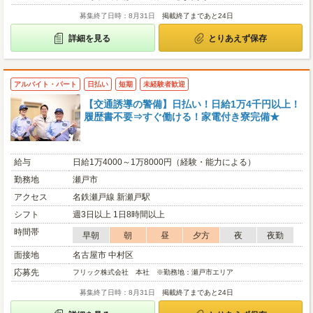
募集終了日時：8月31日
掲載終了まであと24日
詳細を見る
とりあえず保存
アルバイト・パート
日払い
短期
未経験者歓迎
【交通誘導の警備】日払い！日給1万4千円以上！
履歴書不要⇒すぐ働ける！家電付き寮完備★
給与
日給1万4000～1万8000円（経験・能力による）
勤務地
瀬戸市
アクセス
名鉄瀬戸線 新瀬戸駅
シフト
週3日以上 1日8時間以上
時間帯
早朝
朝
昼
夕方
夜
夜勤
面接地
名古屋市 中村区
応募先
フリック株式会社 本社 ※勤務地：瀬戸市エリア
募集終了日時：8月31日
掲載終了まであと24日