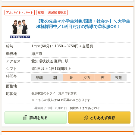
アルバイト・パート
短期
未経験者歓迎
【塾の先生≪小学生対象/国語・社会≫】＼大学生
積極採用中／1科目だけの指導で◎私服OK！
給与
1コマ(60分)：1350～3750円＋交通費
勤務地
瀬戸市
アクセス
愛知環状鉄道 瀬戸口駅
シフト
週1日以上 1日1時間以上
時間帯
早朝
朝
昼
夕方
夜
夜勤
面接地
応募先
個別教室のトライ 瀬戸口駅前校
※ こちらの求人はWEB応募のみとなります
募集終了日時：8月31日
掲載終了まであと24日
詳細を見る
とりあえず保存