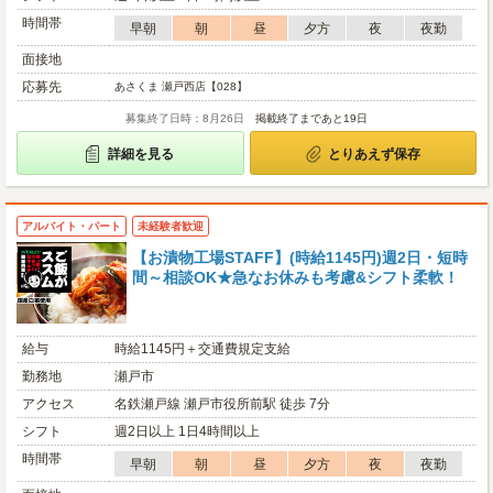
時間帯
早朝
朝
昼
夕方
夜
夜勤
面接地
応募先
あさくま 瀬戸西店【028】
募集終了日時：8月26日
掲載終了まであと19日
詳細を見る
とりあえず保存
アルバイト・パート
未経験者歓迎
【お漬物工場STAFF】(時給1145円)週2日・短時
間～相談OK★急なお休みも考慮&シフト柔軟！
給与
時給1145円＋交通費規定支給
勤務地
瀬戸市
アクセス
名鉄瀬戸線 瀬戸市役所前駅 徒歩 7分
シフト
週2日以上 1日4時間以上
時間帯
早朝
朝
昼
夕方
夜
夜勤