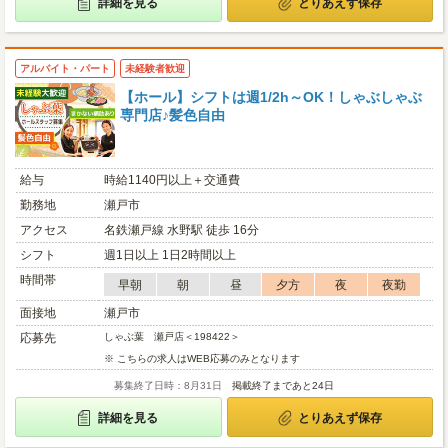
詳細を見る
とりあえず保存
アルバイト・パート
未経験者歓迎
【ホール】シフトは週1/2h～OK！しゃぶしゃぶ
専門店♪髪色自由
給与
時給1140円以上＋交通費
勤務地
瀬戸市
アクセス
名鉄瀬戸線 水野駅 徒歩 16分
シフト
週1日以上 1日2時間以上
時間帯
早朝
朝
昼
夕方
夜
夜勤
面接地
瀬戸市
応募先
しゃぶ葉 瀬戸店＜198422＞
※ こちらの求人はWEB応募のみとなります
募集終了日時：8月31日
掲載終了まであと24日
詳細を見る
とりあえず保存