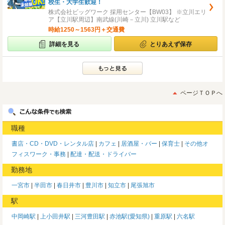
校生・大学生歓迎！
株式会社ビッグワーク 採用センター【BW03】 ※立川エリ
ア【立川駅周辺】南武線(川崎－立川) 立川駅など
時給1250～1563円＋交通費
詳細を見る
とりあえず保存
ページＴＯＰへ
職種
書店・CD・DVD・レンタル店
カフェ
居酒屋・バー
保育士
その他オ
フィスワーク・事務
配達・配送・ドライバー
勤務地
一宮市
半田市
春日井市
豊川市
知立市
尾張旭市
駅
中岡崎駅
上小田井駅
三河豊田駅
赤池駅(愛知県)
重原駅
六名駅