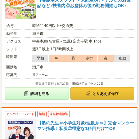
【養豚場スタッフ】＜未経験OK＞子ぶたのお世
話など♪扶養内◎お盆休み後の勤務開始もOK♪
給与
時給1140円以上+交通費
勤務地
瀬戸市
アクセス
中央本線(名古屋－塩尻) 定光寺駅 車 14分
シフト
週3日以上 1日3時間以上
時間帯
早朝
朝
昼
夕方
夜
夜勤
面接地
瀬戸市
応募先
谷ファーム
募集終了日時：8月27日
掲載終了まであと20日
詳細を見る
とりあえず保存
アルバイト・パート
短期
未経験者歓迎
【塾の先生≪小学生対象/理数系≫】完全マンツー
マン指導！私服◎得意な1科目だけでOK