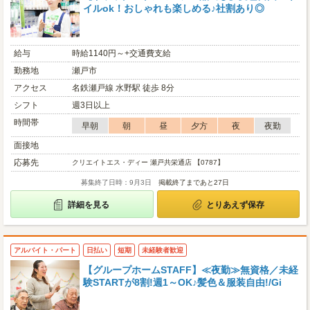
イルok！おしゃれも楽しめる♪社割あり◎
給与
時給1140円～+交通費支給
勤務地
瀬戸市
アクセス
名鉄瀬戸線 水野駅 徒歩 8分
シフト
週3日以上
時間帯
早朝
朝
昼
夕方
夜
夜勤
面接地
応募先
クリエイトエス・ディー 瀬戸共栄通店 【0787】
募集終了日時：9月3日
掲載終了まであと27日
詳細を見る
とりあえず保存
アルバイト・パート
日払い
短期
未経験者歓迎
【グループホームSTAFF】≪夜勤≫無資格／未経
験STARTが8割!週1～OK♪髪色＆服装自由!/Gi