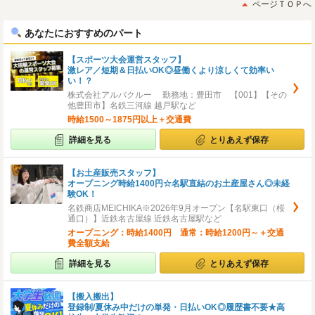
初
後
ページＴＯＰへ
へ
へ
あなたにおすすめのパート
【スポーツ大会運営スタッフ】
激レア／短期＆日払いOK◎昼働くより涼しくて効率い
い！？
株式会社アルバクルー 勤務地：豊田市 【001】【その
他豊田市】名鉄三河線 越戸駅など
時給1500～1875円以上＋交通費
詳細を見る
とりあえず保存
【お土産販売スタッフ】
オープニング時給1400円☆名駅直結のお土産屋さん◎未経
験OK！
名鉄商店MEICHIKA※2026年9月オープン【名駅東口（桜
通口）】近鉄名古屋線 近鉄名古屋駅など
オープニング：時給1400円 通常：時給1200円～＋交通
費全額支給
詳細を見る
とりあえず保存
【搬入搬出】
登録制/夏休み中だけの単発・日払いOK◎履歴書不要★高