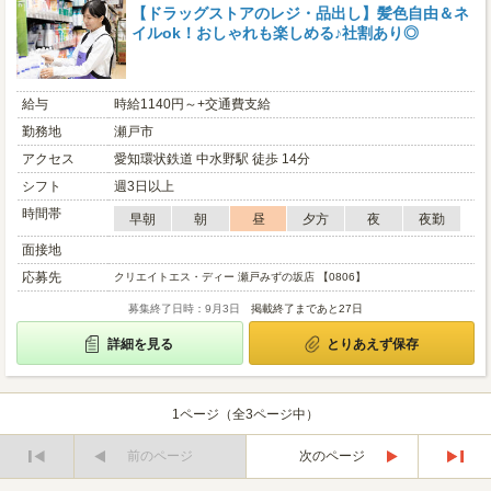
【ドラッグストアのレジ・品出し】髪色自由＆ネ
イルok！おしゃれも楽しめる♪社割あり◎
給与
時給1140円～+交通費支給
勤務地
瀬戸市
アクセス
愛知環状鉄道 中水野駅 徒歩 14分
シフト
週3日以上
時間帯
早朝
朝
昼
夕方
夜
夜勤
面接地
応募先
クリエイトエス・ディー 瀬戸みずの坂店 【0806】
募集終了日時：9月3日
掲載終了まであと27日
詳細を見る
とりあえず保存
1ページ（全3ページ中）
前のページ
次のページ
最
最