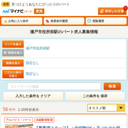
見つけようあなたにぴったりのパート
0
東海
お気に入り条件
検索条件履歴
閲覧履歴
瀬戸市役所前駅のパート求人募集情報
瀬戸市役所前駅
指定なし
指定なし
入力した条件を クリア
この条件を 保存
56
件中
1-20件目表示
アルバイト・パート
未経験者歓迎