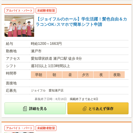
アルバイト・パート
未経験者歓迎
【ジョイフルのホール】学生活躍！髪色自由＆カ
ラコンOK♪スマホで簡単シフト申請
給与
時給1200～1663円
勤務地
瀬戸市
アクセス
愛知環状鉄道 瀬戸口駅 徒歩 8分
シフト
週3日以上 1日3時間以上
時間帯
早朝
朝
昼
夕方
夜
夜勤
面接地
応募先
ジョイフル 愛知瀬戸店
募集終了日時：8月16日
掲載終了まであと9日
詳細を見る
とりあえず保存
アルバイト・パート
未経験者歓迎