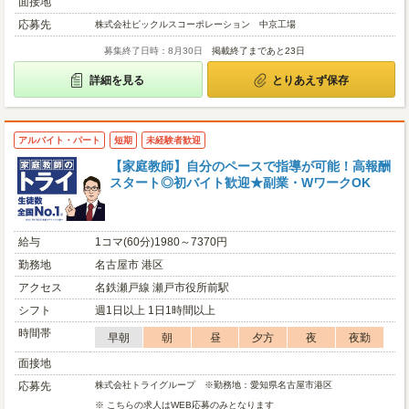
面接地
応募先
株式会社ピックルスコーポレーション 中京工場
募集終了日時：8月30日
掲載終了まであと23日
詳細を見る
とりあえず保存
アルバイト・パート
短期
未経験者歓迎
【家庭教師】自分のペースで指導が可能！高報酬
スタート◎初バイト歓迎★副業・WワークOK
給与
1コマ(60分)1980～7370円
勤務地
名古屋市 港区
アクセス
名鉄瀬戸線 瀬戸市役所前駅
シフト
週1日以上 1日1時間以上
時間帯
早朝
朝
昼
夕方
夜
夜勤
面接地
応募先
株式会社トライグループ ※勤務地：愛知県名古屋市港区
※ こちらの求人はWEB応募のみとなります