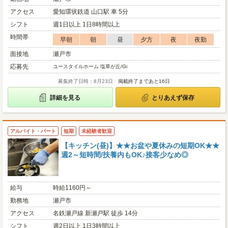
アクセス
愛知環状鉄道 山口駅 車 5分
シフト
週1日以上 1日8時間以上
時間帯
早朝
朝
昼
夕方
夜
夜勤
面接地
瀬戸市
応募先
ユースタイルホーム 塩草が丘/Gi
募集終了日時：8月23日
掲載終了まであと16日
詳細を見る
とりあえず保存
アルバイト・パート
短期
未経験者歓迎
【キッチン(昼)】★★お盆や夏休みの短期OK★★
週2～短時間/扶養内もOK♪接客少なめ◎
給与
時給1160円～
勤務地
瀬戸市
アクセス
名鉄瀬戸線 新瀬戸駅 徒歩 14分
シフト
週2日以上 1日3時間以上