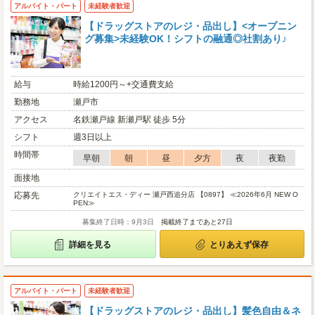
アルバイト・パート
未経験者歓迎
【ドラッグストアのレジ・品出し】<オープニン
グ募集>未経験OK！シフトの融通◎社割あり♪
給与
時給1200円～+交通費支給
勤務地
瀬戸市
アクセス
名鉄瀬戸線 新瀬戸駅 徒歩 5分
シフト
週3日以上
時間帯
早朝
朝
昼
夕方
夜
夜勤
面接地
応募先
クリエイトエス・ディー 瀬戸西追分店 【0897】 ≪2026年6月 NEW O
PEN≫
募集終了日時：9月3日
掲載終了まであと27日
詳細を見る
とりあえず保存
アルバイト・パート
未経験者歓迎
【ドラッグストアのレジ・品出し】髪色自由＆ネ