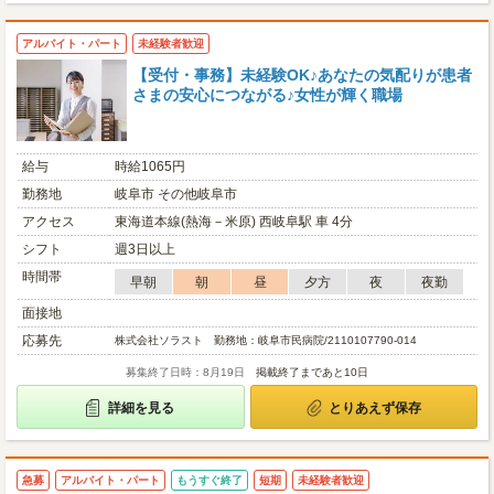
アルバイト・パート
未経験者歓迎
【受付・事務】未経験OK♪あなたの気配りが患者
さまの安心につながる♪女性が輝く職場
給与
時給1065円
勤務地
岐阜市 その他岐阜市
アクセス
東海道本線(熱海－米原) 西岐阜駅 車 4分
シフト
週3日以上
時間帯
早朝
朝
昼
夕方
夜
夜勤
面接地
応募先
株式会社ソラスト 勤務地：岐阜市民病院/2110107790-014
募集終了日時：8月19日
掲載終了まであと10日
詳細を見る
とりあえず保存
急募
アルバイト・パート
もうすぐ終了
短期
未経験者歓迎