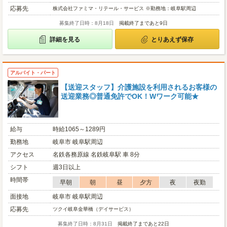
応募先
株式会社ファミマ・リテール・サービス ※勤務地：岐阜駅周辺
募集終了日時：8月18日
掲載終了まであと9日
詳細を見る
とりあえず保存
アルバイト・パート
【送迎スタッフ】介護施設を利用されるお客様の
送迎業務◎普通免許でOK！Wワーク可能★
給与
時給1065～1289円
勤務地
岐阜市 岐阜駅周辺
アクセス
名鉄各務原線 名鉄岐阜駅 車 8分
シフト
週3日以上
時間帯
早朝
朝
昼
夕方
夜
夜勤
面接地
岐阜市 岐阜駅周辺
応募先
ツクイ岐阜金華橋（デイサービス）
募集終了日時：8月31日
掲載終了まであと22日