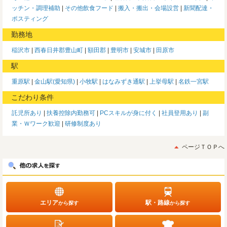
ッチン・調理補助
その他飲食フード
搬入・搬出・会場設営
新聞配達・
ポスティング
勤務地
稲沢市
西春日井郡豊山町
額田郡
豊明市
安城市
田原市
駅
重原駅
金山駅(愛知県)
小牧駅
はなみずき通駅
上挙母駅
名鉄一宮駅
こだわり条件
託児所あり
扶養控除内勤務可
PCスキルが身に付く
社員登用あり
副
業・Ｗワーク歓迎
研修制度あり
ページＴＯＰへ
エリア
駅・路線
から探す
から探す