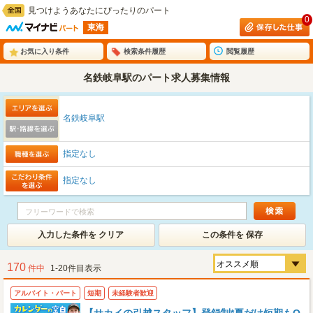
見つけようあなたにぴったりのパート
0
東海
お気に入り条件
検索条件履歴
閲覧履歴
名鉄岐阜駅のパート求人募集情報
名鉄岐阜駅
指定なし
指定なし
入力した条件を クリア
この条件を 保存
170
件中
1-20件目表示
アルバイト・パート
短期
未経験者歓迎