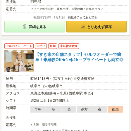
面接地
羽島郡
応募先
フリック株式会社 岐阜支社 ※勤務地：岐阜市エリア
募集終了日時：8月31日
掲載終了まであと22日
詳細を見る
とりあえず保存
アルバイト・パート
日払い
短期
未経験者歓迎
【すき家の店舗スタッフ】セルフオーダーで簡
単！未経験OK★1日/2h～プライベートも両立◎
給与
時給1413円～(深夜手当込) ※交通費支給
勤務地
岐阜市 その他岐阜市
アクセス
東海道本線(熱海－米原) 西岐阜駅 車 2分
シフト
週2日以上 1日2時間以上
時間帯
早朝
朝
昼
夕方
夜
夜勤
面接地
応募先
すき家 岐阜本荘店
※ こちらの求人はWEB応募のみとなります