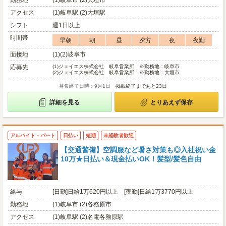
勤務地
(1)岐阜市 (2)大垣市
アクセス
(1)岐阜駅 (2)大垣駅
シフト
週1日以上
時間帯
早朝
朝
昼
夕方
夜
夜勤
面接地
(1)(2)岐阜市
応募先
(1)
ジェイエス株式会社 岐阜営業所 ※勤務地：岐阜市
(2)
ジェイエス株式会社 岐阜営業所 ※勤務地：大垣市
募集終了日時：9月1日
掲載終了まであと23日
詳細を見る
とりあえず保存
アルバイト・パート
日払い
短期
未経験者歓迎
【交通警備】空調服など暑さ対策も◎入社祝い金
10万★日払い＆現金払いOK！髪型/髪色自由
給与
[日勤]日給1万620円以上 [夜勤]日給1万3770円以上
勤務地
(1)岐阜市 (2)各務原市
アクセス
(1)岐阜駅 (2)名電各務原駅