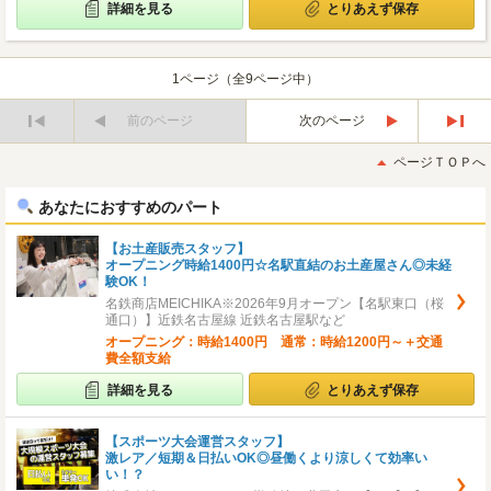
詳細を見る
とりあえず保存
1ページ（全9ページ中）
前のページ
次のページ
最
最
初
後
ページＴＯＰへ
へ
へ
あなたにおすすめのパート
【お土産販売スタッフ】
オープニング時給1400円☆名駅直結のお土産屋さん◎未経
験OK！
名鉄商店MEICHIKA※2026年9月オープン【名駅東口（桜
通口）】近鉄名古屋線 近鉄名古屋駅など
オープニング：時給1400円 通常：時給1200円～＋交通
費全額支給
詳細を見る
とりあえず保存
【スポーツ大会運営スタッフ】
激レア／短期＆日払いOK◎昼働くより涼しくて効率い
い！？