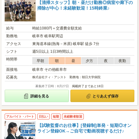
【清掃スタッフ】朝・昼だけ勤務◎病室や廊下の
掃除が中心！未経験歓迎！15時終業♪
給与
時給1080円＋交通費全額支給
勤務地
岐阜市 岐阜駅周辺
アクセス
東海道本線(熱海－米原) 岐阜駅 徒歩 7分
シフト
週5日以上 1日3時間以上
時間帯
早朝
朝
昼
夕方
夜
夜勤
面接地
岐阜市 その他岐阜市
応募先
株式会社ティ・アシスト 勤務地：朝日大学病院
募集終了日時：8月27日
掲載終了まであと18日
詳細を見る
とりあえず保存
アルバイト・パート
日払い
短期
未経験者歓迎
【試験監督のお仕事】[登録制]単発・短期◎オン
ライン登録OK→ご自宅で動画視聴するだけ♪