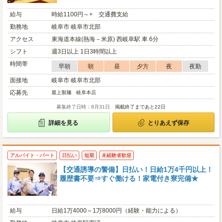
給与
時給1100円～+ 交通費支給
勤務地
岐阜市 岐阜市北部
アクセス
東海道本線(熱海－米原) 西岐阜駅 車 6分
シフト
週3日以上 1日3時間以上
時間帯
早朝
朝
昼
夕方
夜
夜勤
面接地
岐阜市 岐阜市北部
応募先
最上製麺 岐阜本店
募集終了日時：8月31日
掲載終了まであと22日
詳細を見る
とりあえず保存
アルバイト・パート
日払い
短期
未経験者歓迎
【交通誘導の警備】日払い！日給1万4千円以上！
履歴書不要⇒すぐ働ける！家電付き寮完備★
給与
日給1万4000～1万8000円（経験・能力による）