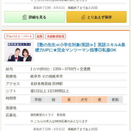
募集終了日時：8月31日
掲載終了まであと22日
詳細を見る
とりあえず保存
アルバイト・パート
短期
未経験者歓迎
【塾の先生≪小学生対象/英語≫】英語スキル&基
礎力UPに★完全マンツーマン指導◎私服OK
給与
1コマ(60分)：1350～3750円＋交通費
勤務地
岐阜市 その他岐阜市
アクセス
名鉄各務原線 田神駅
シフト
週1日以上 1日1時間以上
時間帯
早朝
朝
昼
夕方
夜
夜勤
面接地
応募先
個別教室のトライ 長良校
※ こちらの求人はWEB応募のみとなります
募集終了日時：8月31日
掲載終了まであと22日