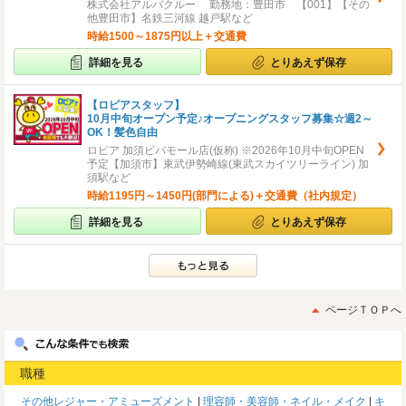
株式会社アルバクルー 勤務地：豊田市 【001】【その
他豊田市】名鉄三河線 越戸駅など
時給1500～1875円以上＋交通費
詳細を見る
とりあえず保存
【ロピアスタッフ】
10月中旬オープン予定♪オープニングスタッフ募集☆週2～
OK！髪色自由
ロピア 加須ビバモール店(仮称) ※2026年10月中旬OPEN
予定【加須市】東武伊勢崎線(東武スカイツリーライン) 加
須駅など
時給1195円～1450円(部門による)＋交通費（社内規定）
詳細を見る
とりあえず保存
ページＴＯＰへ
職種
その他レジャー・アミューズメント
理容師・美容師・ネイル・メイク
キ