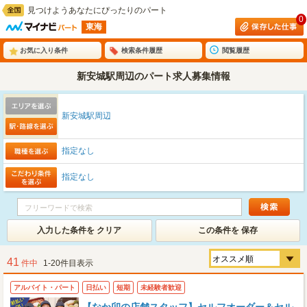
見つけようあなたにぴったりのパート
0
東海
お気に入り条件
検索条件履歴
閲覧履歴
新安城駅周辺のパート求人募集情報
新安城駅周辺
指定なし
指定なし
入力した条件を クリア
この条件を 保存
41
件中
1-20件目表示
アルバイト・パート
日払い
短期
未経験者歓迎