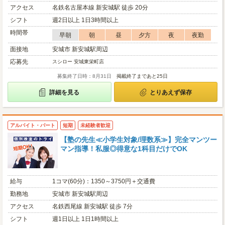
アクセス
名鉄名古屋本線 新安城駅 徒歩 20分
シフト
週2日以上 1日3時間以上
時間帯
早朝
朝
昼
夕方
夜
夜勤
面接地
安城市 新安城駅周辺
応募先
スシロー 安城東栄町店
募集終了日時：8月31日
掲載終了まであと25日
詳細を見る
とりあえず保存
アルバイト・パート
短期
未経験者歓迎
【塾の先生≪小学生対象/理数系≫】完全マンツー
マン指導！私服◎得意な1科目だけでOK
給与
1コマ(60分)：1350～3750円＋交通費
勤務地
安城市 新安城駅周辺
アクセス
名鉄西尾線 新安城駅 徒歩 7分
シフト
週1日以上 1日1時間以上