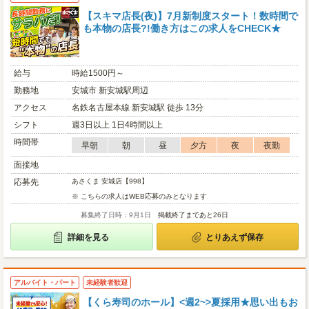
【スキマ店長(夜)】7月新制度スタート！数時間で
も本物の店長?!働き方はこの求人をCHECK★
給与
時給1500円～
勤務地
安城市 新安城駅周辺
アクセス
名鉄名古屋本線 新安城駅 徒歩 13分
シフト
週3日以上 1日4時間以上
時間帯
早朝
朝
昼
夕方
夜
夜勤
面接地
応募先
あさくま 安城店【998】
※ こちらの求人はWEB応募のみとなります
募集終了日時：9月1日
掲載終了まであと26日
詳細を見る
とりあえず保存
アルバイト・パート
未経験者歓迎
【くら寿司のホール】<週2~>夏採用★思い出もお