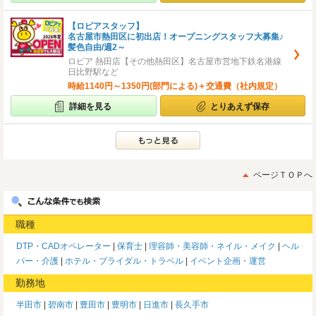
【ロピアスタッフ】
名古屋市熱田区に初出店！オープニングスタッフ大募集♪
髪色自由/週2～
ロピア 熱田店【その他熱田区】名古屋市営地下鉄名港線
日比野駅など
時給1140円～1350円(部門による)＋交通費（社内規定）
詳細を見る
とりあえず保存
ページＴＯＰへ
職種
DTP・CADオペレーター
保育士
理容師・美容師・ネイル・メイク
ヘル
パー・介護
ホテル・ブライダル・トラベル
イベント企画・運営
勤務地
半田市
碧南市
豊田市
豊明市
日進市
長久手市