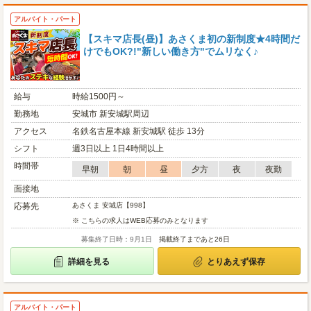
アルバイト・パート
【スキマ店長(昼)】あさくま初の新制度★4時間だ
けでもOK?!"新しい働き方"でムリなく♪
給与
時給1500円～
勤務地
安城市 新安城駅周辺
アクセス
名鉄名古屋本線 新安城駅 徒歩 13分
シフト
週3日以上 1日4時間以上
時間帯
早朝
朝
昼
夕方
夜
夜勤
面接地
応募先
あさくま 安城店【998】
※ こちらの求人はWEB応募のみとなります
募集終了日時：9月1日
掲載終了まであと26日
詳細を見る
とりあえず保存
アルバイト・パート