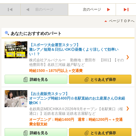
前のページ
次のページ
最
最
初
後
ページＴＯＰへ
へ
へ
あなたにおすすめのパート
【スポーツ大会運営スタッフ】
激レア／短期＆日払いOK◎昼働くより涼しくて効率い
い！？
株式会社アルバクルー 勤務地：豊田市 【001】【その
他豊田市】名鉄三河線 越戸駅など
時給1500～1875円以上＋交通費
詳細を見る
とりあえず保存
【お土産販売スタッフ】
オープニング時給1400円☆名駅直結のお土産屋さん◎未経
験OK！
名鉄商店MEICHIKA※2026年9月オープン【名駅東口（桜
通口）】近鉄名古屋線 近鉄名古屋駅など
オープニング：時給1400円 通常：時給1200円～＋交通
費全額支給
詳細を見る
とりあえず保存