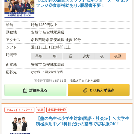
【なか卯の店舗スタッフ】セルフオーダー＆セル
フレジ◎食事補助あり♪履歴書不要！
給与
時給1450円以上
勤務地
安城市 新安城駅周辺
アクセス
名鉄西尾線 新安城駅 徒歩 10分
シフト
週1日以上 1日2時間以上
時間帯
早朝
朝
昼
夕方
夜
夜勤
面接地
安城市 新安城駅周辺
応募先
なか卯 1国安城東栄店
募集終了日時：8月31日
掲載終了まであと25日
詳細を見る
とりあえず保存
アルバイト・パート
短期
未経験者歓迎
【塾の先生≪小学生対象/国語・社会≫】＼大学生
積極採用中／1科目だけの指導で◎私服OK！