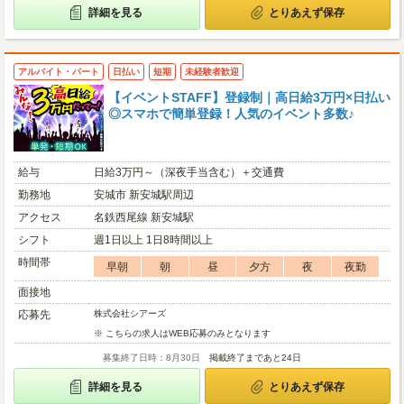
詳細を見る
とりあえず保存
アルバイト・パート
日払い
短期
未経験者歓迎
【イベントSTAFF】登録制｜高日給3万円×日払い
◎スマホで簡単登録！人気のイベント多数♪
給与
日給3万円～（深夜手当含む）＋交通費
勤務地
安城市 新安城駅周辺
アクセス
名鉄西尾線 新安城駅
シフト
週1日以上 1日8時間以上
時間帯
早朝
朝
昼
夕方
夜
夜勤
面接地
応募先
株式会社シアーズ
※ こちらの求人はWEB応募のみとなります
募集終了日時：8月30日
掲載終了まであと24日
詳細を見る
とりあえず保存