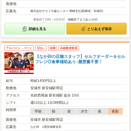
面接地
応募先
株式会社サカイ引越センター 岡崎支社(勤務地：安城市)
募集終了日時：8月30日
掲載終了まであと24日
詳細を見る
とりあえず保存
アルバイト・パート
日払い
短期
未経験者歓迎
【なか卯の店舗スタッフ】セルフオーダー＆セル
フレジ◎食事補助あり♪履歴書不要！
給与
時給1450円以上
勤務地
安城市 新安城駅周辺
アクセス
名鉄西尾線 新安城駅 徒歩 10分
シフト
週1日以上 1日2時間以上
時間帯
早朝
朝
昼
夕方
夜
夜勤
面接地
安城市 新安城駅周辺
応募先
なか卯 1国安城東栄店