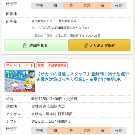
時間帯
早朝
朝
昼
夕方
夜
夜勤
面接地
応募先
個別教室のトライ 新安城駅前校
※ こちらの求人はWEB応募のみとなります
募集終了日時：8月31日
掲載終了まであと25日
詳細を見る
とりあえず保存
アルバイト・パート
短期
未経験者歓迎
【サカイの引越しスタッフ】登録制｜男子活躍中
★暑さ対策ばっちり◎週1～＆夏だけ短期OK
給与
時給1250～1400円＋交通費
勤務地
安城市 新安城駅周辺
アクセス
名鉄名古屋本線 新安城駅
シフト
週1日以上 1日4時間以上
時間帯
早朝
朝
昼
夕方
夜
夜勤