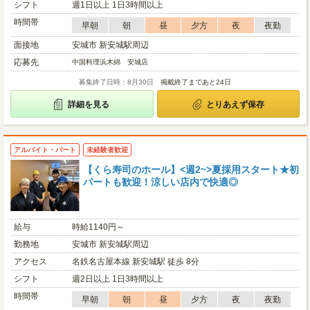
シフト
週1日以上 1日3時間以上
時間帯
早朝
朝
昼
夕方
夜
夜勤
面接地
安城市 新安城駅周辺
応募先
中国料理浜木綿 安城店
募集終了日時：8月30日
掲載終了まであと24日
詳細を見る
とりあえず保存
アルバイト・パート
未経験者歓迎
【くら寿司のホール】<週2~>夏採用スタート★初
パートも歓迎！涼しい店内で快適◎
給与
時給1140円～
勤務地
安城市 新安城駅周辺
アクセス
名鉄名古屋本線 新安城駅 徒歩 8分
シフト
週2日以上 1日3時間以上
時間帯
早朝
朝
昼
夕方
夜
夜勤