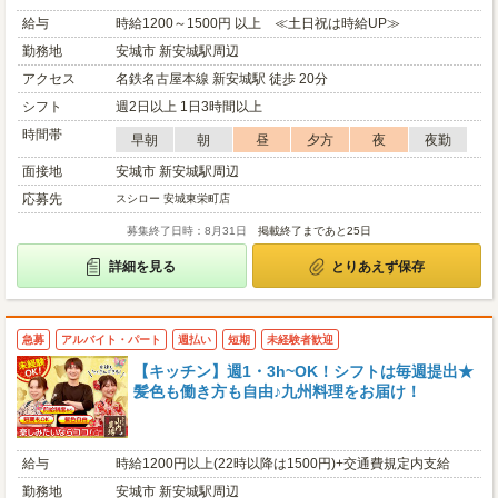
給与
時給1200～1500円 以上 ≪土日祝は時給UP≫
勤務地
安城市 新安城駅周辺
アクセス
名鉄名古屋本線 新安城駅 徒歩 20分
シフト
週2日以上 1日3時間以上
時間帯
早朝
朝
昼
夕方
夜
夜勤
面接地
安城市 新安城駅周辺
応募先
スシロー 安城東栄町店
募集終了日時：8月31日
掲載終了まであと25日
詳細を見る
とりあえず保存
急募
アルバイト・パート
週払い
短期
未経験者歓迎
【キッチン】週1・3h~OK！シフトは毎週提出★
髪色も働き方も自由♪九州料理をお届け！
給与
時給1200円以上(22時以降は1500円)+交通費規定内支給
勤務地
安城市 新安城駅周辺