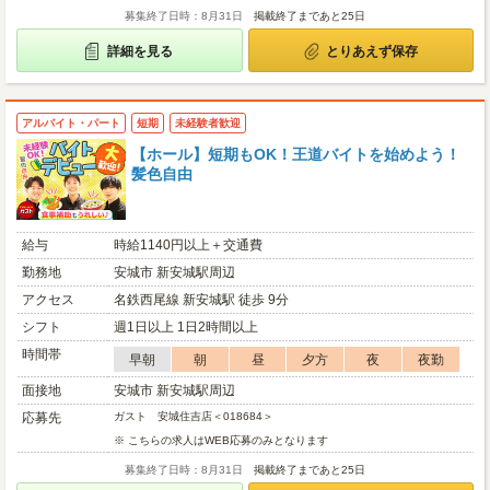
募集終了日時：8月31日
掲載終了まであと25日
詳細を見る
とりあえず保存
アルバイト・パート
短期
未経験者歓迎
【ホール】短期もOK！王道バイトを始めよう！
髪色自由
給与
時給1140円以上＋交通費
勤務地
安城市 新安城駅周辺
アクセス
名鉄西尾線 新安城駅 徒歩 9分
シフト
週1日以上 1日2時間以上
時間帯
早朝
朝
昼
夕方
夜
夜勤
面接地
安城市 新安城駅周辺
応募先
ガスト 安城住吉店＜018684＞
※ こちらの求人はWEB応募のみとなります
募集終了日時：8月31日
掲載終了まであと25日