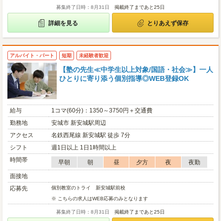
募集終了日時：8月31日
掲載終了まであと25日
詳細を見る
とりあえず保存
アルバイト・パート
短期
未経験者歓迎
【塾の先生≪中学生以上対象/国語・社会≫】一人
ひとりに寄り添う個別指導◎WEB登録OK
給与
1コマ(60分)：1350～3750円＋交通費
勤務地
安城市 新安城駅周辺
アクセス
名鉄西尾線 新安城駅 徒歩 7分
シフト
週1日以上 1日1時間以上
時間帯
早朝
朝
昼
夕方
夜
夜勤
面接地
応募先
個別教室のトライ 新安城駅前校
※ こちらの求人はWEB応募のみとなります
募集終了日時：8月31日
掲載終了まであと25日