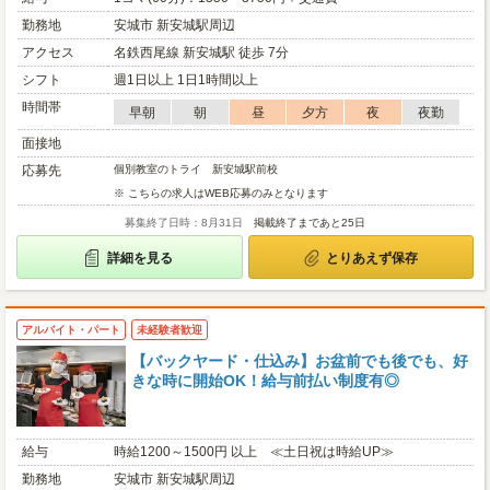
勤務地
安城市 新安城駅周辺
アクセス
名鉄西尾線 新安城駅 徒歩 7分
シフト
週1日以上 1日1時間以上
時間帯
早朝
朝
昼
夕方
夜
夜勤
面接地
応募先
個別教室のトライ 新安城駅前校
※ こちらの求人はWEB応募のみとなります
募集終了日時：8月31日
掲載終了まであと25日
詳細を見る
とりあえず保存
アルバイト・パート
未経験者歓迎
【バックヤード・仕込み】お盆前でも後でも、好
きな時に開始OK！給与前払い制度有◎
給与
時給1200～1500円 以上 ≪土日祝は時給UP≫
勤務地
安城市 新安城駅周辺