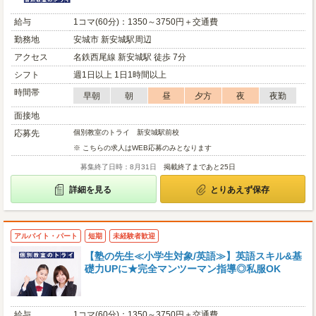
給与
1コマ(60分)：1350～3750円＋交通費
勤務地
安城市 新安城駅周辺
アクセス
名鉄西尾線 新安城駅 徒歩 7分
シフト
週1日以上 1日1時間以上
時間帯
早朝
朝
昼
夕方
夜
夜勤
面接地
応募先
個別教室のトライ 新安城駅前校
※ こちらの求人はWEB応募のみとなります
募集終了日時：8月31日
掲載終了まであと25日
詳細を見る
とりあえず保存
アルバイト・パート
短期
未経験者歓迎
【塾の先生≪小学生対象/英語≫】英語スキル&基
礎力UPに★完全マンツーマン指導◎私服OK
給与
1コマ(60分)：1350～3750円＋交通費