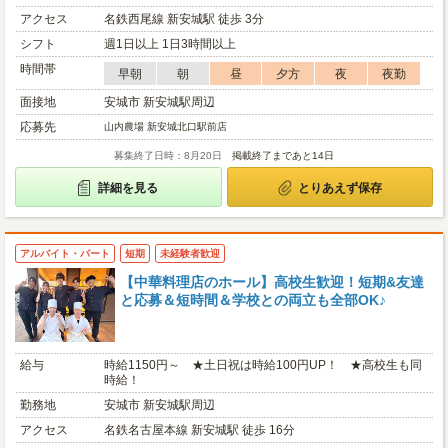
アクセス
名鉄西尾線 新安城駅 徒歩 3分
シフト
週1日以上 1日3時間以上
時間帯
早朝
朝
昼
夕方
夜
夜勤
面接地
安城市 新安城駅周辺
応募先
山内農場 新安城北口駅前店
募集終了日時：8月20日
掲載終了まであと14日
詳細を見る
とりあえず保存
アルバイト・パート
短期
未経験者歓迎
【中華料理店のホール】⾼校⽣歓迎！短期&友達
と応募＆短時間＆学校との両⽴も全部OK♪
給与
時給1150円～ ★土日祝は時給100円UP！ ★高校生も同
時給！
勤務地
安城市 新安城駅周辺
アクセス
名鉄名古屋本線 新安城駅 徒歩 16分