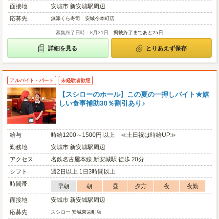
面接地
安城市 新安城駅周辺
応募先
無添くら寿司 安城今本町店
募集終了日時：8月31日
掲載終了まであと25日
詳細を見る
とりあえず保存
アルバイト・パート
未経験者歓迎
【スシローのホール】この夏の一押しバイト★嬉
しい食事補助30％割引あり♪
給与
時給1200～1500円 以上 ≪土日祝は時給UP≫
勤務地
安城市 新安城駅周辺
アクセス
名鉄名古屋本線 新安城駅 徒歩 20分
シフト
週2日以上 1日3時間以上
時間帯
早朝
朝
昼
夕方
夜
夜勤
面接地
安城市 新安城駅周辺
応募先
スシロー 安城東栄町店