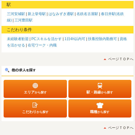
駅
三河安城駅
新上挙母駅
はなみずき通駅
名鉄名古屋駅
春日井駅(名鉄
線)
三河豊田駅
こだわり条件
未経験者歓迎
PCスキルを活かす
1日4h以内可
扶養控除内勤務可
資格
を活かせる
在宅ワーク・内職
ページＴＯＰへ
エリア
駅・路線
から探す
から探す
こだわり
職種
から探す
から探す
ページＴＯＰへ