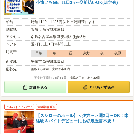
小遣いもGET♪1日3h～◎前払いOK(規定有)
給与
時給1140～1425円以上 ※時間帯による
勤務地
安城市 新安城駅周辺
アクセス
名鉄名古屋本線 新安城駅 徒歩 8分
シフト
週2日以上 1日3時間以上
時間帯
早朝
朝
昼
夕方
夜
夜勤
面接地
安城市 新安城駅周辺
応募先
無添くら寿司 安城今本町店
募集終了日時：8月31日
掲載終了まであと25日
詳細を見る
とりあえず保存
アルバイト・パート
未経験者歓迎
【スシローのホール】＜夕方～＞週2日～OK！未
経験＆バイトデビューにも◎履歴書不要！