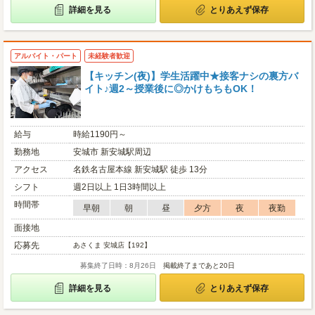
詳細を見る
とりあえず保存
アルバイト・パート
未経験者歓迎
【キッチン(夜)】学生活躍中★接客ナシの裏方バ
イト♪週2～授業後に◎かけもちもOK！
給与
時給1190円～
勤務地
安城市 新安城駅周辺
アクセス
名鉄名古屋本線 新安城駅 徒歩 13分
シフト
週2日以上 1日3時間以上
時間帯
早朝
朝
昼
夕方
夜
夜勤
面接地
応募先
あさくま 安城店【192】
募集終了日時：8月26日
掲載終了まであと20日
詳細を見る
とりあえず保存