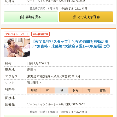
応募先
ソーシャルインクルーホーム島田東町/52740902
募集終了日時：8月31日
掲載終了まであと25日
詳細を見る
とりあえず保存
アルバイト・パート
未経験者歓迎
【夜間見守りスタッフ】＼夜の時間を有効活用
／"無資格・未経験"大歓迎★週1～OK!副業に◎
給与
日給1万7243円
勤務地
島田市
アクセス
東海道本線(熱海－米原) 六合駅 車 7分
シフト
週1日以上
時間帯
早朝
朝
昼
夕方
夜
夜勤
面接地
応募先
ソーシャルインクルーホーム島田東町/52740902
募集終了日時：8月31日
掲載終了まであと25日