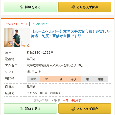
詳細を見る
とりあえず保存
アルバイト・パート
もうすぐ終了
【ホームヘルパー】業界大手の安心感！充実した
待遇・制度・研修が自慢です◎
給与
時給1340～1722円
勤務地
島田市
アクセス
東海道本線(熱海－米原) 六合駅 徒歩 19分
シフト
週2日以上
時間帯
早朝
朝
昼
夕方
夜
夜勤
面接地
島田市
応募先
ツクイ島田御仮屋（訪問介護）
募集終了日時：8月6日
本日、掲載終了
詳細を見る
とりあえず保存