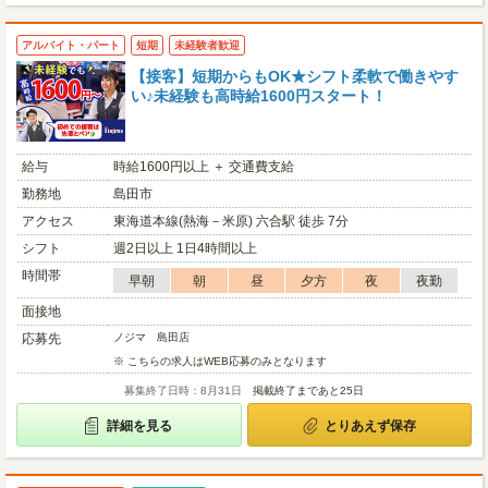
アルバイト・パート
短期
未経験者歓迎
【接客】短期からもOK★シフト柔軟で働きやす
い♪未経験も高時給1600円スタート！
給与
時給1600円以上 ＋ 交通費支給
勤務地
島田市
アクセス
東海道本線(熱海－米原) 六合駅 徒歩 7分
シフト
週2日以上 1日4時間以上
時間帯
早朝
朝
昼
夕方
夜
夜勤
面接地
応募先
ノジマ 島田店
※ こちらの求人はWEB応募のみとなります
募集終了日時：8月31日
掲載終了まであと25日
詳細を見る
とりあえず保存