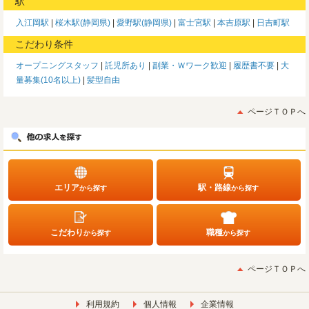
駅
入江岡駅
桜木駅(静岡県)
愛野駅(静岡県)
富士宮駅
本吉原駅
日吉町駅
こだわり条件
オープニングスタッフ
託児所あり
副業・Ｗワーク歓迎
履歴書不要
大
量募集(10名以上)
髪型自由
ページＴＯＰへ
エリア
駅・路線
から探す
から探す
こだわり
職種
から探す
から探す
ページＴＯＰへ
利用規約
個人情報
企業情報