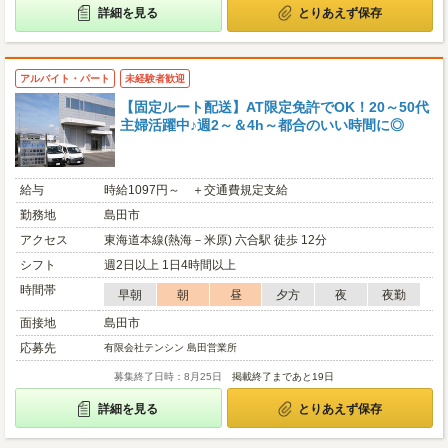
詳細を見る
とりあえず保存
アルバイト・パート
未経験者歓迎
【固定ルート配送】AT限定免許でOK！20～50代
主婦活躍中♪週2～＆4h～都合のいい時間に◎
給与
時給1097円～ ＋交通費規定支給
勤務地
島田市
アクセス
東海道本線(熱海－米原) 六合駅 徒歩 12分
シフト
週2日以上 1日4時間以上
時間帯
早朝
朝
昼
夕方
夜
夜勤
面接地
島田市
応募先
有限会社テンシン 島田営業所
募集終了日時：8月25日
掲載終了まであと19日
詳細を見る
とりあえず保存