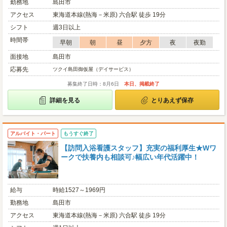
勤務地
島田市
アクセス
東海道本線(熱海－米原) 六合駅 徒歩 19分
シフト
週3日以上
時間帯
早朝
朝
昼
夕方
夜
夜勤
面接地
島田市
応募先
ツクイ島田御仮屋（デイサービス）
募集終了日時：8月6日
本日、掲載終了
詳細を見る
とりあえず保存
アルバイト・パート
もうすぐ終了
【訪問入浴看護スタッフ】充実の福利厚生★Wワ
ークで扶養内も相談可♪幅広い年代活躍中！
給与
時給1527～1969円
勤務地
島田市
アクセス
東海道本線(熱海－米原) 六合駅 徒歩 19分