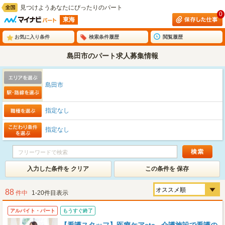
見つけようあなたにぴったりのパート
0
東海
お気に入り条件
検索条件履歴
閲覧履歴
島田市のパート求人募集情報
島田市
指定なし
指定なし
入力した条件を クリア
この条件を 保存
88
件中
1-20件目表示
アルバイト・パート
もうすぐ終了