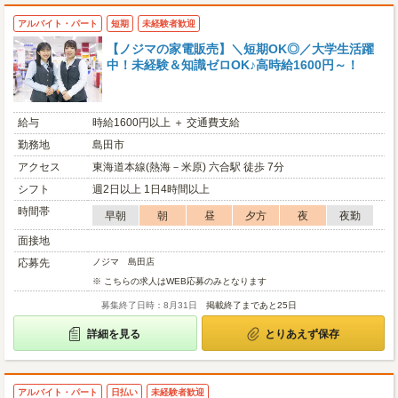
アルバイト・パート
短期
未経験者歓迎
【ノジマの家電販売】＼短期OK◎／大学生活躍
中！未経験＆知識ゼロOK♪高時給1600円～！
給与
時給1600円以上 ＋ 交通費支給
勤務地
島田市
アクセス
東海道本線(熱海－米原) 六合駅 徒歩 7分
シフト
週2日以上 1日4時間以上
時間帯
早朝
朝
昼
夕方
夜
夜勤
面接地
応募先
ノジマ 島田店
※ こちらの求人はWEB応募のみとなります
募集終了日時：8月31日
掲載終了まであと25日
詳細を見る
とりあえず保存
アルバイト・パート
日払い
未経験者歓迎