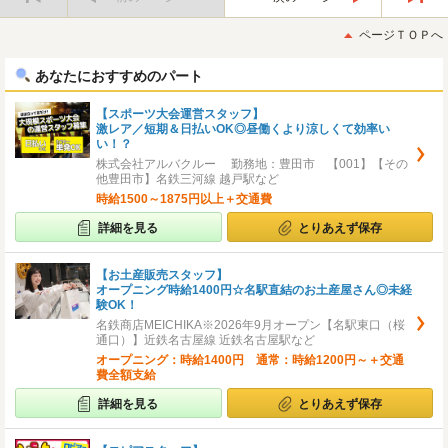
最
最
初
後
ページＴＯＰへ
へ
へ
あなたにおすすめのパート
【スポーツ大会運営スタッフ】
激レア／短期＆日払いOK◎昼働くより涼しくて効率い
い！？
株式会社アルバクルー 勤務地：豊田市 【001】【その
他豊田市】名鉄三河線 越戸駅など
時給1500～1875円以上＋交通費
詳細を見る
とりあえず保存
【お土産販売スタッフ】
オープニング時給1400円☆名駅直結のお土産屋さん◎未経
験OK！
名鉄商店MEICHIKA※2026年9月オープン【名駅東口（桜
通口）】近鉄名古屋線 近鉄名古屋駅など
オープニング：時給1400円 通常：時給1200円～＋交通
費全額支給
詳細を見る
とりあえず保存