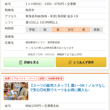
給与
1コマ(60分)：1350～3750円＋交通費
勤務地
島田市
アクセス
東海道本線(熱海－米原) 島田駅 徒歩 1分
シフト
週1日以上 1日1時間以上
時間帯
早朝
朝
昼
夕方
夜
夜勤
面接地
応募先
個別教室のトライ 島田駅前校
※ こちらの求人はWEB応募のみとなります
募集終了日時：8月31日
掲載終了まであと25日
詳細を見る
とりあえず保存
急募
アルバイト・パート
短期
未経験者歓迎
【スーツの販売スタッフ】週1～OK！ノルマなし
で安心◎社割でスーツをお得に購入も♪
給与
時給1200円＋交通費支給