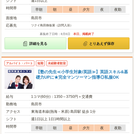
シフト
週1日以上
時間帯
早朝
朝
昼
夕方
夜
夜勤
面接地
島田市
応募先
ツクイ島田御仮屋（訪問入浴）
募集終了日時：8月6日
本日、掲載終了
詳細を見る
とりあえず保存
アルバイト・パート
短期
未経験者歓迎
【塾の先生≪小学生対象/英語≫】英語スキル&基
礎力UPに★完全マンツーマン指導◎私服OK
給与
1コマ(60分)：1350～3750円＋交通費
勤務地
島田市
アクセス
東海道本線(熱海－米原) 島田駅 徒歩 1分
シフト
週1日以上 1日1時間以上
時間帯
早朝
朝
昼
夕方
夜
夜勤