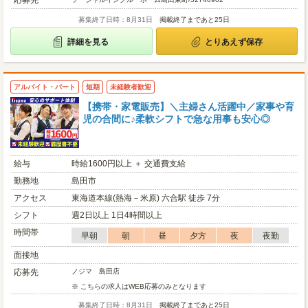
応募先
募集終了日時：8月31日
掲載終了まであと25日
詳細を見る
とりあえず保存
アルバイト・パート
短期
未経験者歓迎
【携帯・家電販売】＼主婦さん活躍中／家事や育
児の合間に♪柔軟シフトで急な用事も安心◎
給与
時給1600円以上 ＋ 交通費支給
勤務地
島田市
アクセス
東海道本線(熱海－米原) 六合駅 徒歩 7分
シフト
週2日以上 1日4時間以上
時間帯
早朝
朝
昼
夕方
夜
夜勤
面接地
応募先
ノジマ 島田店
※ こちらの求人はWEB応募のみとなります
募集終了日時：8月31日
掲載終了まであと25日