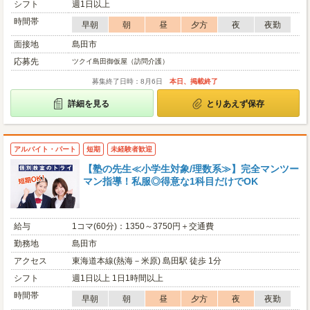
シフト
週1日以上
時間帯
早朝
朝
昼
夕方
夜
夜勤
面接地
島田市
応募先
ツクイ島田御仮屋（訪問介護）
募集終了日時：8月6日
本日、掲載終了
詳細を見る
とりあえず保存
アルバイト・パート
短期
未経験者歓迎
【塾の先生≪小学生対象/理数系≫】完全マンツー
マン指導！私服◎得意な1科目だけでOK
給与
1コマ(60分)：1350～3750円＋交通費
勤務地
島田市
アクセス
東海道本線(熱海－米原) 島田駅 徒歩 1分
シフト
週1日以上 1日1時間以上
時間帯
早朝
朝
昼
夕方
夜
夜勤