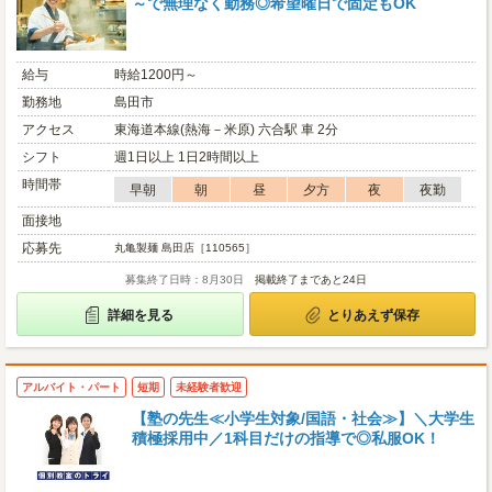
～で無理なく勤務◎希望曜日で固定もOK
給与
時給1200円～
勤務地
島田市
アクセス
東海道本線(熱海－米原) 六合駅 車 2分
シフト
週1日以上 1日2時間以上
時間帯
早朝
朝
昼
夕方
夜
夜勤
面接地
応募先
丸亀製麺 島田店［110565］
募集終了日時：8月30日
掲載終了まであと24日
詳細を見る
とりあえず保存
アルバイト・パート
短期
未経験者歓迎
【塾の先生≪小学生対象/国語・社会≫】＼大学生
積極採用中／1科目だけの指導で◎私服OK！