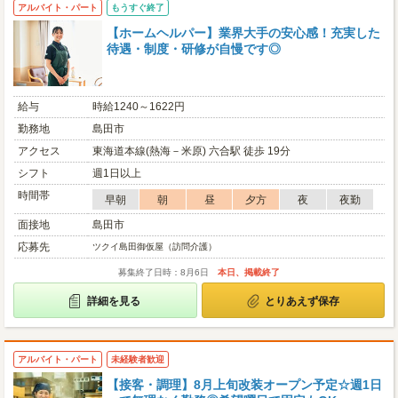
アルバイト・パート
もうすぐ終了
【ホームヘルパー】業界大手の安心感！充実した
待遇・制度・研修が自慢です◎
給与
時給1240～1622円
勤務地
島田市
アクセス
東海道本線(熱海－米原) 六合駅 徒歩 19分
シフト
週1日以上
時間帯
早朝
朝
昼
夕方
夜
夜勤
面接地
島田市
応募先
ツクイ島田御仮屋（訪問介護）
募集終了日時：8月6日
本日、掲載終了
詳細を見る
とりあえず保存
アルバイト・パート
未経験者歓迎
【接客・調理】8月上旬改装オープン予定☆週1日