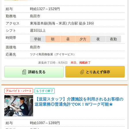
給与
時給1327～1529円
勤務地
島田市
アクセス
東海道本線(熱海－米原) 六合駅 徒歩 19分
シフト
週3日以上
時間帯
早朝
朝
昼
夕方
夜
夜勤
面接地
島田市
応募先
ツクイ島田御仮屋（デイサービス）
募集終了日時：8月6日
本日、掲載終了
詳細を見る
とりあえず保存
アルバイト・パート
もうすぐ終了
【送迎スタッフ】介護施設を利用されるお客様の
送迎業務◎普通免許でOK！Wワーク可能★
給与
時給1097～1289円