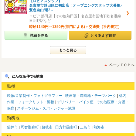
【ロピアスタッフ】
名古屋市熱田区に初出店！オープニングスタッフ大募集♪
髪色自由/週2～
ロピア 熱田店【その他熱田区】名古屋市営地下鉄名港線
日比野駅など
時給1140円～1350円(部門による)＋交通費（社内規定）
詳細を見る
とりあえず保存
ページＴＯＰへ
職種
映像/音楽制作・フォトグラファー
映画館・遊園地・テーマパーク
構内
作業・フォークリフト・溶接
デリバリー・バイク便
その他医療・介護・
保育
スポーツジム・スパ・レジャー施設
勤務地
袋井市
周智郡森町
藤枝市
田方郡函南町
三島市
熱海市