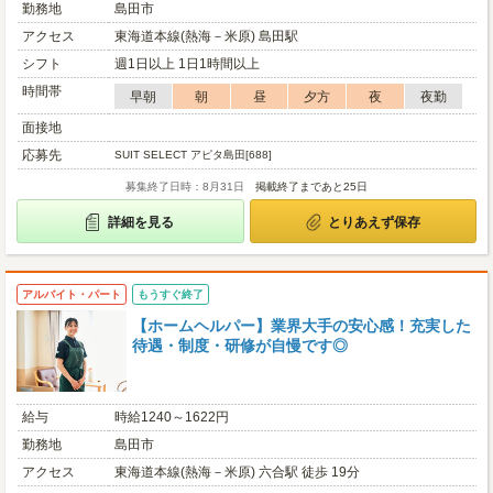
勤務地
島田市
アクセス
東海道本線(熱海－米原) 島田駅
シフト
週1日以上 1日1時間以上
時間帯
早朝
朝
昼
夕方
夜
夜勤
面接地
応募先
SUIT SELECT アピタ島田[688]
募集終了日時：8月31日
掲載終了まであと25日
詳細を見る
とりあえず保存
アルバイト・パート
もうすぐ終了
【ホームヘルパー】業界大手の安心感！充実した
待遇・制度・研修が自慢です◎
給与
時給1240～1622円
勤務地
島田市
アクセス
東海道本線(熱海－米原) 六合駅 徒歩 19分