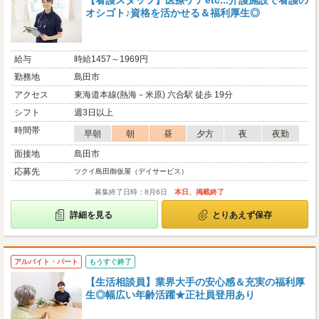
【看護スタッフ】医療ケアetc...介護施設で看護の
オシゴト♪資格を活かせる＆福利厚生◎
給与
時給1457～1969円
勤務地
島田市
アクセス
東海道本線(熱海－米原) 六合駅 徒歩 19分
シフト
週3日以上
時間帯
早朝
朝
昼
夕方
夜
夜勤
面接地
島田市
応募先
ツクイ島田御仮屋（デイサービス）
募集終了日時：8月6日
本日、掲載終了
詳細を見る
とりあえず保存
アルバイト・パート
もうすぐ終了
【生活相談員】業界大手の安心感＆充実の福利厚
生◎幅広い年齢活躍★正社員登用あり