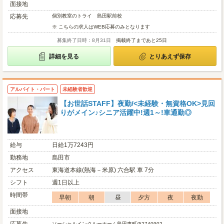
面接地
応募先
個別教室のトライ 島田駅前校
※ こちらの求人はWEB応募のみとなります
募集終了日時：8月31日
掲載終了まであと25日
詳細を見る
とりあえず保存
アルバイト・パート
未経験者歓迎
【お世話STAFF】夜勤/<未経験・無資格OK>見回
りがメイン♪シニア活躍中!週1～!車通勤◎
給与
日給1万7243円
勤務地
島田市
アクセス
東海道本線(熱海－米原) 六合駅 車 7分
シフト
週1日以上
時間帯
早朝
朝
昼
夕方
夜
夜勤
面接地
ソーシャルインクルーホーム島田東町/52740902