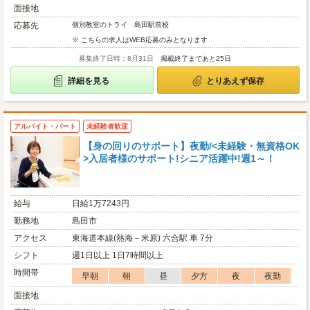
面接地
応募先
個別教室のトライ 島田駅前校
※ こちらの求人はWEB応募のみとなります
募集終了日時：8月31日
掲載終了まであと25日
詳細を見る
とりあえず保存
アルバイト・パート
未経験者歓迎
【身の回りのサポート】夜勤/<未経験・無資格OK
>入居者様のサポート!シニア活躍中!週1～！
給与
日給1万7243円
勤務地
島田市
アクセス
東海道本線(熱海－米原) 六合駅 車 7分
シフト
週1日以上 1日7時間以上
時間帯
早朝
朝
昼
夕方
夜
夜勤
面接地