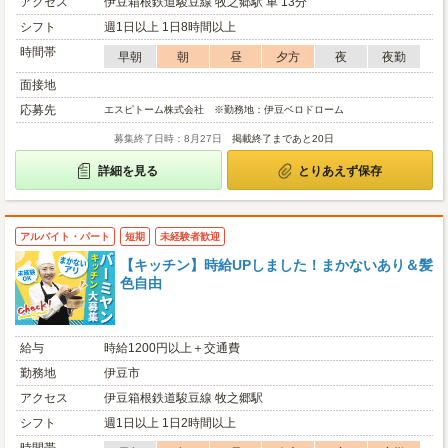
アクセス
伊豆箱根鉄道駿豆線 牧之郷駅 車 13分
シフト
週1日以上 1日8時間以上
時間帯
早朝
朝
昼
夕方
夜
夜勤
面接地
応募先
エスピトーム株式会社 ※勤務地：伊豆ベロドローム
募集終了日時：8月27日
掲載終了まであと20日
詳細を見る
とりあえず保存
アルバイト・パート
短期
未経験者歓迎
【キッチン】時給UPしました！まかないあり＆髪
色自由
給与
時給1200円以上＋交通費
勤務地
伊豆市
アクセス
伊豆箱根鉄道駿豆線 牧之郷駅
シフト
週1日以上 1日2時間以上