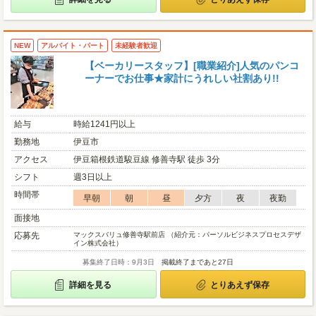
NEW
アルバイト・パート
未経験者歓迎
【ベーカリースタッフ】[職業紹介]人気のパンコ
ーナーでお仕事★家計にうれしい社割あり!!
給与
時給1241円以上
勤務地
伊豆市
アクセス
伊豆箱根鉄道駿豆線 修善寺駅 徒歩 3分
シフト
週3日以上
時間帯
早朝
朝
昼
夕方
夜
夜勤
面接地
応募先
マックスバリュ修善寺駅前店 （紹介元：パーソルビジネスプロセスデザ
イン株式会社）
募集終了日時：9月3日
掲載終了まであと27日
詳細を見る
とりあえず保存