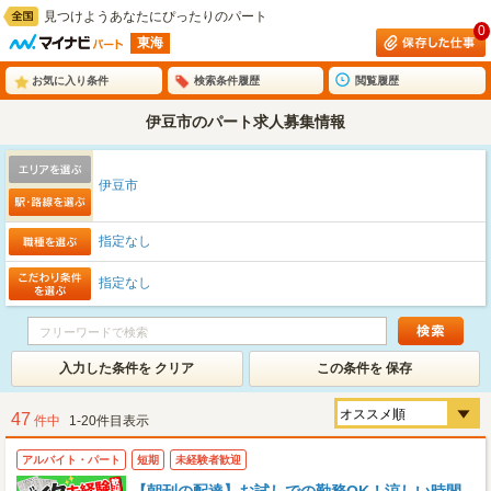
見つけようあなたにぴったりのパート
0
東海
お気に入り条件
検索条件履歴
閲覧履歴
伊豆市のパート求人募集情報
伊豆市
指定なし
指定なし
入力した条件を クリア
この条件を 保存
47
件中
1-20件目表示
アルバイト・パート
短期
未経験者歓迎