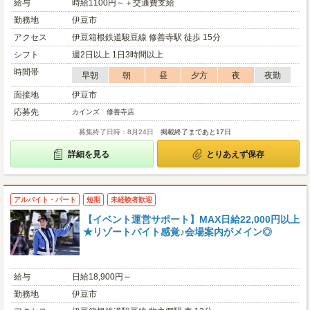
給与
時給1100円～＋交通費支給
勤務地
伊豆市
アクセス
伊豆箱根鉄道駿豆線 修善寺駅 徒歩 15分
シフト
週2日以上 1日3時間以上
時間帯
早朝
朝
昼
夕方
夜
夜勤
面接地
伊豆市
応募先
カインズ 修善寺店
募集終了日時：8月24日
掲載終了まであと17日
詳細を見る
とりあえず保存
アルバイト・パート
短期
未経験者歓迎
【イベント運営サポート】MAX日給22,000円以上
★リゾートバイト感覚♪会場案内がメイン◎
給与
日給18,900円～
勤務地
伊豆市