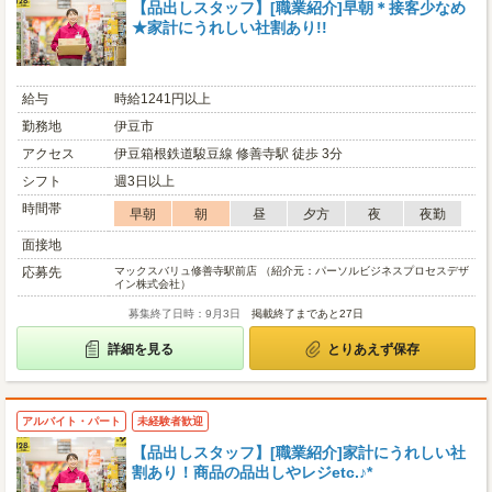
【品出しスタッフ】[職業紹介]早朝＊接客少なめ
★家計にうれしい社割あり!!
給与
時給1241円以上
勤務地
伊豆市
アクセス
伊豆箱根鉄道駿豆線 修善寺駅 徒歩 3分
シフト
週3日以上
時間帯
早朝
朝
昼
夕方
夜
夜勤
面接地
応募先
マックスバリュ修善寺駅前店 （紹介元：パーソルビジネスプロセスデザ
イン株式会社）
募集終了日時：9月3日
掲載終了まであと27日
詳細を見る
とりあえず保存
アルバイト・パート
未経験者歓迎
【品出しスタッフ】[職業紹介]家計にうれしい社
割あり！商品の品出しやレジetc.♪*