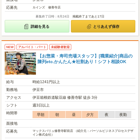
応募先
カインズ 修善寺店
募集終了日時：8月24日
掲載終了まであと17日
詳細を見る
とりあえず保存
NEW
アルバイト・パート
未経験者歓迎
【お惣菜・寿司売場スタッフ】[職業紹介]商品の
陳列etc.かんたん★社割あり！シフト相談OK
給与
時給1241円以上
勤務地
伊豆市
アクセス
伊豆箱根鉄道駿豆線 修善寺駅 徒歩 3分
シフト
週3日以上
時間帯
早朝
朝
昼
夕方
夜
夜勤
面接地
応募先
マックスバリュ修善寺駅前店 （紹介元：パーソルビジネスプロセスデザ
イン株式会社）