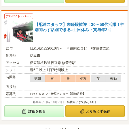
アルバイト・パート
【配達スタッフ】未経験歓迎！30～50代活躍！性
別問わず活躍できる♪土日休み・賞与年2回
給与
日給月給229610円～ ※役割給含む +交通費支給
勤務地
伊豆市
アクセス
伊豆箱根鉄道駿豆線 修善寺駅
シフト
週5日以上 1日7時間以上
時間帯
早朝
朝
昼
夕方
夜
夜勤
面接地
応募先
おうちＣＯ-ＯＰ伊豆センター【日給月給】
募集終了日時：8月21日
掲載終了まであと14日
詳細を見る
とりあえず保存