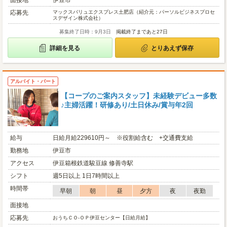
面接地
伊豆市
応募先
マックスバリュエクスプレス土肥店（紹介元：パーソルビジネスプロセ
スデザイン株式会社）
募集終了日時：9月3日
掲載終了まであと27日
詳細を見る
とりあえず保存
アルバイト・パート
【コープのご案内スタッフ】未経験デビュー多数
♪主婦活躍！研修あり/土日休み/賞与年2回
給与
日給月給229610円～ ※役割給含む +交通費支給
勤務地
伊豆市
アクセス
伊豆箱根鉄道駿豆線 修善寺駅
シフト
週5日以上 1日7時間以上
時間帯
早朝
朝
昼
夕方
夜
夜勤
面接地
応募先
おうちＣＯ-ＯＰ伊豆センター【日給月給】