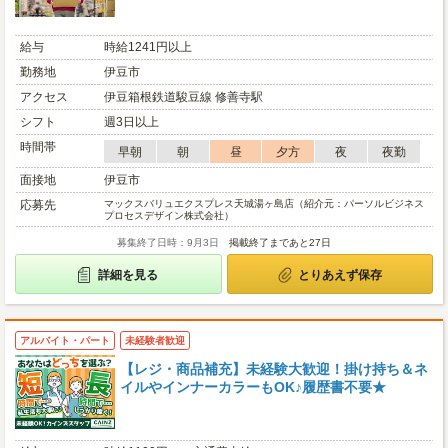
給与
時給1241円以上
勤務地
伊豆市
アクセス
伊豆箱根鉄道駿豆線 修善寺駅
シフト
週3日以上
時間帯
早朝
朝
昼
夕方
夜
夜勤
面接地
伊豆市
応募先
マックスバリュエクスプレス天城湯ヶ島店（紹介元：パーソルビジネス
プロセスデザイン株式会社）
募集終了日時：9月3日
掲載終了まであと27日
詳細を見る
とりあえず保存
アルバイト・パート
未経験者歓迎
【レジ・商品補充】未経験大歓迎！掛け持ち＆ネ
イルやインナーカラーもOK♪履歴書不要★