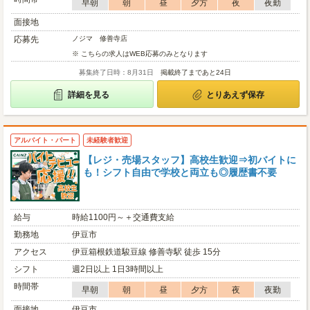
早朝
朝
昼
夕方
夜
夜勤
面接地
応募先
ノジマ 修善寺店
※ こちらの求人はWEB応募のみとなります
募集終了日時：8月31日
掲載終了まであと24日
詳細を見る
とりあえず保存
アルバイト・パート
未経験者歓迎
【レジ・売場スタッフ】高校生歓迎⇒初バイトに
も！シフト自由で学校と両立も◎履歴書不要
給与
時給1100円～＋交通費支給
勤務地
伊豆市
アクセス
伊豆箱根鉄道駿豆線 修善寺駅 徒歩 15分
シフト
週2日以上 1日3時間以上
時間帯
早朝
朝
昼
夕方
夜
夜勤
面接地
伊豆市