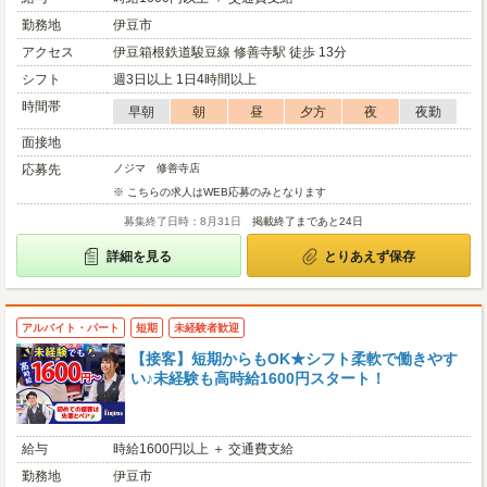
勤務地
伊豆市
アクセス
伊豆箱根鉄道駿豆線 修善寺駅 徒歩 13分
シフト
週3日以上 1日4時間以上
時間帯
早朝
朝
昼
夕方
夜
夜勤
面接地
応募先
ノジマ 修善寺店
※ こちらの求人はWEB応募のみとなります
募集終了日時：8月31日
掲載終了まであと24日
詳細を見る
とりあえず保存
アルバイト・パート
短期
未経験者歓迎
【接客】短期からもOK★シフト柔軟で働きやす
い♪未経験も高時給1600円スタート！
給与
時給1600円以上 ＋ 交通費支給
勤務地
伊豆市