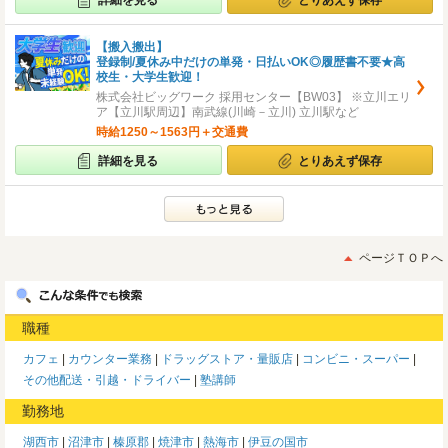
詳細を見る
とりあえず保存
【搬入搬出】
登録制/夏休み中だけの単発・日払いOK◎履歴書不要★高
校生・大学生歓迎！
株式会社ビッグワーク 採用センター【BW03】 ※立川エリ
ア【立川駅周辺】南武線(川崎－立川) 立川駅など
時給1250～1563円＋交通費
詳細を見る
とりあえず保存
ページＴＯＰへ
職種
カフェ
カウンター業務
ドラッグストア・量販店
コンビニ・スーパー
その他配送・引越・ドライバー
塾講師
勤務地
湖西市
沼津市
榛原郡
焼津市
熱海市
伊豆の国市