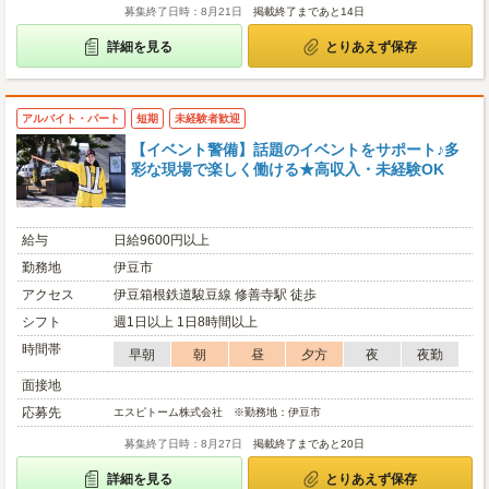
募集終了日時：8月21日
掲載終了まであと14日
詳細を見る
とりあえず保存
アルバイト・パート
短期
未経験者歓迎
【イベント警備】話題のイベントをサポート♪多
彩な現場で楽しく働ける★高収入・未経験OK
給与
日給9600円以上
勤務地
伊豆市
アクセス
伊豆箱根鉄道駿豆線 修善寺駅 徒歩
シフト
週1日以上 1日8時間以上
時間帯
早朝
朝
昼
夕方
夜
夜勤
面接地
応募先
エスピトーム株式会社 ※勤務地：伊豆市
募集終了日時：8月27日
掲載終了まであと20日
詳細を見る
とりあえず保存