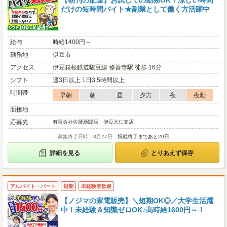
【朝刊の配達】お試しでの勤務OK！涼しい時間
だけの短時間バイト★副業として働く方活躍中
給与
時給1400円～
勤務地
伊豆市
アクセス
伊豆箱根鉄道駿豆線 修善寺駅 徒歩 16分
シフト
週3日以上 1日3.5時間以上
時間帯
早朝
朝
昼
夕方
夜
夜勤
面接地
応募先
有限会社佐藤新聞店 伊豆大仁支店
募集終了日時：8月27日
掲載終了まであと20日
詳細を見る
とりあえず保存
アルバイト・パート
短期
未経験者歓迎
【ノジマの家電販売】＼短期OK◎／大学生活躍
中！未経験＆知識ゼロOK♪高時給1600円～！