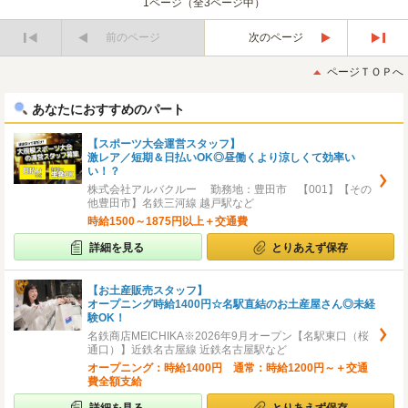
1ページ（全3ページ中）
前のページ
次のページ
最
最
初
後
ページＴＯＰへ
へ
へ
あなたにおすすめのパート
【スポーツ大会運営スタッフ】
激レア／短期＆日払いOK◎昼働くより涼しくて効率い
い！？
株式会社アルバクルー 勤務地：豊田市 【001】【その
他豊田市】名鉄三河線 越戸駅など
時給1500～1875円以上＋交通費
詳細を見る
とりあえず保存
【お土産販売スタッフ】
オープニング時給1400円☆名駅直結のお土産屋さん◎未経
験OK！
名鉄商店MEICHIKA※2026年9月オープン【名駅東口（桜
通口）】近鉄名古屋線 近鉄名古屋駅など
オープニング：時給1400円 通常：時給1200円～＋交通
費全額支給