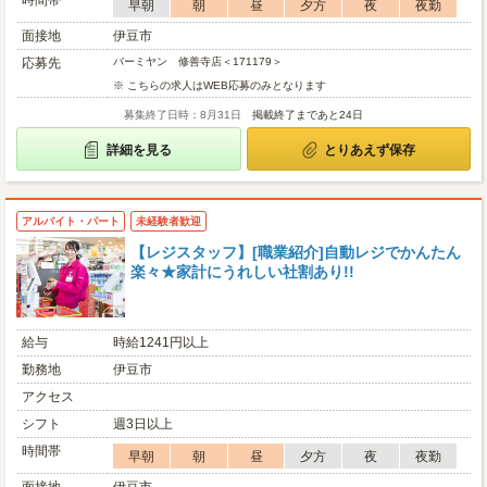
時間帯
早朝
朝
昼
夕方
夜
夜勤
面接地
伊豆市
応募先
バーミヤン 修善寺店＜171179＞
※ こちらの求人はWEB応募のみとなります
募集終了日時：8月31日
掲載終了まであと24日
詳細を見る
とりあえず保存
アルバイト・パート
未経験者歓迎
【レジスタッフ】[職業紹介]自動レジでかんたん
楽々★家計にうれしい社割あり!!
給与
時給1241円以上
勤務地
伊豆市
アクセス
シフト
週3日以上
時間帯
早朝
朝
昼
夕方
夜
夜勤