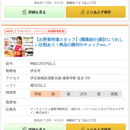
募集終了日時：9月3日
掲載終了まであと27日
詳細を見る
とりあえず保存
NEW
アルバイト・パート
未経験者歓迎
【お野菜売場スタッフ】[職業紹介]家計にうれし
い社割あり！商品の陳列やチェックetc.♪*
給与
時給1241円以上
勤務地
伊豆市
アクセス
伊豆箱根鉄道駿豆線 修善寺駅 徒歩 3分
シフト
週3日以上
時間帯
早朝
朝
昼
夕方
夜
夜勤
面接地
応募先
マックスバリュ修善寺駅前店 （紹介元：パーソルビジネスプロセスデザ
イン株式会社）
募集終了日時：9月3日
掲載終了まであと27日
詳細を見る
とりあえず保存