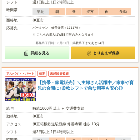
シフト
週1日以上 1日2時間以上
時間帯
早朝
朝
昼
夕方
夜
夜勤
面接地
伊豆市
応募先
バーミヤン 修善寺店＜171179＞
※ こちらの求人はWEB応募のみとなります
募集終了日時：8月31日
掲載終了まであと24日
詳細を見る
とりあえず保存
アルバイト・パート
短期
未経験者歓迎
【携帯・家電販売】＼主婦さん活躍中／家事や育
児の合間に♪柔軟シフトで急な用事も安心◎
給与
時給1600円以上 ＋ 交通費支給
勤務地
伊豆市
アクセス
伊豆箱根鉄道駿豆線 修善寺駅 徒歩 13分
シフト
週3日以上 1日4時間以上
時間帯