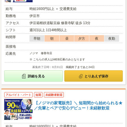
給与
時給1600円以上 ＋ 交通費支給
勤務地
伊豆市
アクセス
伊豆箱根鉄道駿豆線 修善寺駅 徒歩 13分
シフト
週3日以上 1日4時間以上
時間帯
早朝
朝
昼
夕方
夜
夜勤
面接地
応募先
ノジマ 修善寺店
※ こちらの求人はWEB応募のみとなります
募集終了日時：8月31日
掲載終了まであと24日
詳細を見る
とりあえず保存
アルバイト・パート
短期
未経験者歓迎
【ノジマの家電販売】＼ 短期間から始められる★
／先輩とペアで安心デビュー！未経験歓迎
給与
時給1600円以上 ＋ 交通費支給