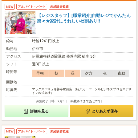
NEW
アルバイト・パート
未経験者歓迎
【レジスタッフ】[職業紹介]自動レジでかんたん
楽々★家計にうれしい社割あり!!
給与
時給1241円以上
勤務地
伊豆市
アクセス
伊豆箱根鉄道駿豆線 修善寺駅 徒歩 3分
シフト
週3日以上
時間帯
早朝
朝
昼
夕方
夜
夜勤
面接地
応募先
マックスバリュ修善寺駅前店 （紹介元：パーソルビジネスプロセスデザ
イン株式会社）
募集終了日時：9月3日
掲載終了まであと27日
詳細を見る
とりあえず保存
NEW
アルバイト・パート
未経験者歓迎