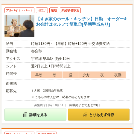
アルバイト・パート
日払い
短期
未経験者歓迎
【すき家のホール・キッチン】日勤｜オーダー&
お会計はセルフで簡単◎[早朝手当あり]
給与
時給1130円～【早朝】時給+150円 ※交通費支給
勤務地
都窪郡
アクセス
宇野線 早島駅 徒歩 15分
シフト
週2日以上 1日2時間以上
時間帯
早朝
朝
昼
夕方
夜
夜勤
面接地
応募先
すき家 2国岡山早島店
※ こちらの求人はWEB応募のみとなります
募集終了日時：8月31日
掲載終了まであと23日
詳細を見る
とりあえず保存