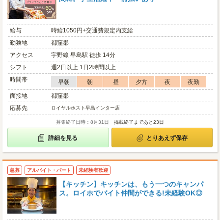
給与
時給1050円+交通費規定内支給
勤務地
都窪郡
アクセス
宇野線 早島駅 徒歩 14分
シフト
週2日以上 1日2時間以上
時間帯
早朝
朝
昼
夕方
夜
夜勤
面接地
都窪郡
応募先
ロイヤルホスト早島インター店
募集終了日時：8月31日
掲載終了まであと23日
詳細を見る
とりあえず保存
急募
アルバイト・パート
未経験者歓迎
【キッチン】キッチンは、もう一つのキャンパ
ス。ロイホでバイト仲間ができる!未経験OK◎