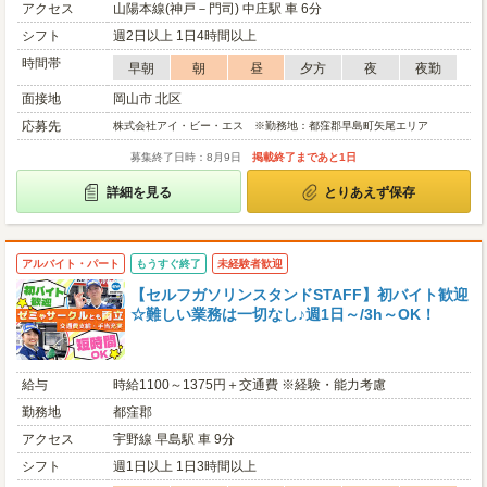
アクセス
山陽本線(神戸－門司) 中庄駅 車 6分
シフト
週2日以上 1日4時間以上
時間帯
早朝
朝
昼
夕方
夜
夜勤
面接地
岡山市 北区
応募先
株式会社アイ・ビー・エス ※勤務地：都窪郡早島町矢尾エリア
募集終了日時：8月9日
掲載終了まであと1日
詳細を見る
とりあえず保存
アルバイト・パート
もうすぐ終了
未経験者歓迎
【セルフガソリンスタンドSTAFF】初バイト歓迎
☆難しい業務は一切なし♪週1日～/3h～OK！
給与
時給1100～1375円＋交通費 ※経験・能力考慮
勤務地
都窪郡
アクセス
宇野線 早島駅 車 9分
シフト
週1日以上 1日3時間以上