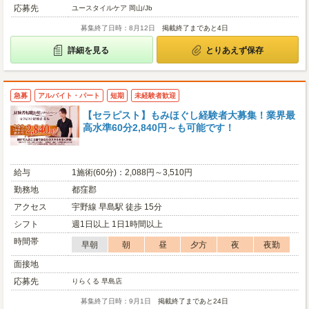
応募先
ユースタイルケア 岡山/Jb
募集終了日時：8月12日
掲載終了まであと4日
詳細を見る
とりあえず保存
急募
アルバイト・パート
短期
未経験者歓迎
【セラピスト】もみほぐし経験者大募集！業界最
高水準60分2,840円～も可能です！
給与
1施術(60分)：2,088円～3,510円
勤務地
都窪郡
アクセス
宇野線 早島駅 徒歩 15分
シフト
週1日以上 1日1時間以上
時間帯
早朝
朝
昼
夕方
夜
夜勤
面接地
応募先
りらくる 早島店
募集終了日時：9月1日
掲載終了まであと24日