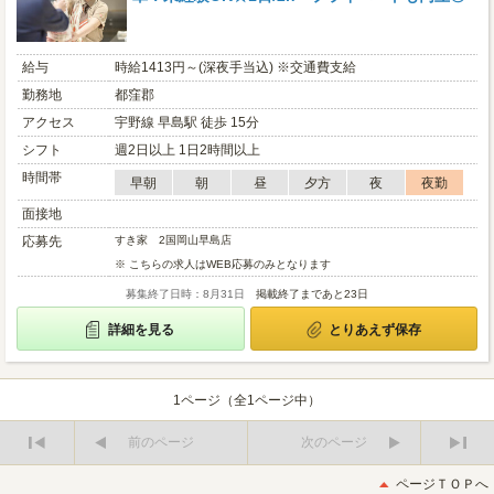
給与
時給1413円～(深夜手当込) ※交通費支給
勤務地
都窪郡
アクセス
宇野線 早島駅 徒歩 15分
シフト
週2日以上 1日2時間以上
時間帯
早朝
朝
昼
夕方
夜
夜勤
面接地
応募先
すき家 2国岡山早島店
※ こちらの求人はWEB応募のみとなります
募集終了日時：8月31日
掲載終了まであと23日
詳細を見る
とりあえず保存
1ページ（全1ページ中）
前のページ
次のページ
最
最
初
後
ページＴＯＰへ