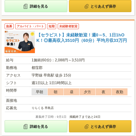
詳細を見る
とりあえず保存
急募
アルバイト・パート
短期
未経験者歓迎
【セラピスト】未経験歓迎！週0～5、1日1hO
K！◎最高収入3510円（60分）平均月収33万円
給与
1施術(60分)：2,088円～3,510円
勤務地
都窪郡
アクセス
宇野線 早島駅 徒歩 15分
シフト
週1日以上 1日1時間以上
時間帯
早朝
朝
昼
夕方
夜
夜勤
面接地
応募先
りらくる 早島店
募集終了日時：9月1日
掲載終了まであと24日
詳細を見る
とりあえず保存