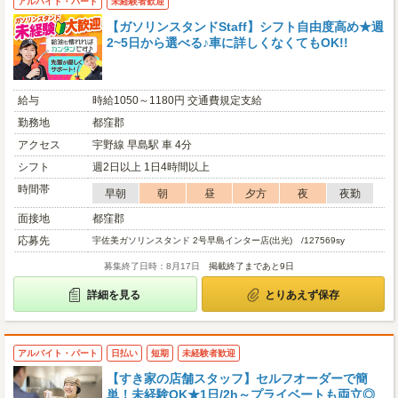
アルバイト・パート
未経験者歓迎
【ガソリンスタンドStaff】シフト自由度高め★週
2~5日から選べる♪車に詳しくなくてもOK!!
給与
時給1050～1180円 交通費規定支給
勤務地
都窪郡
アクセス
宇野線 早島駅 車 4分
シフト
週2日以上 1日4時間以上
時間帯
早朝
朝
昼
夕方
夜
夜勤
面接地
都窪郡
応募先
宇佐美ガソリンスタンド 2号早島インター店(出光) /127569sy
募集終了日時：8月17日
掲載終了まであと9日
詳細を見る
とりあえず保存
アルバイト・パート
日払い
短期
未経験者歓迎
【すき家の店舗スタッフ】セルフオーダーで簡
単！未経験OK★1日/2h～プライベートも両立◎