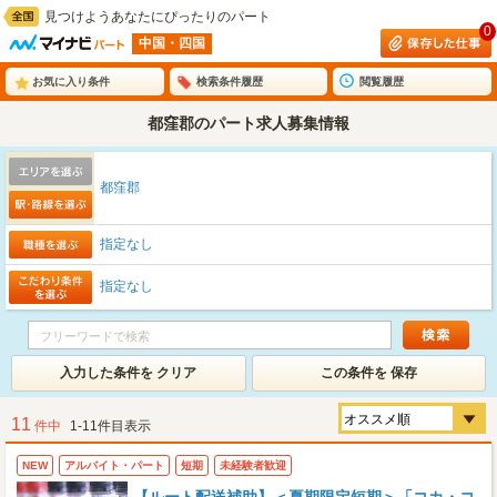
見つけようあなたにぴったりのパート
0
中国・四国
お気に入り条件
検索条件履歴
閲覧履歴
都窪郡のパート求人募集情報
都窪郡
指定なし
指定なし
入力した条件を クリア
この条件を 保存
11
件中
1-11件目表示
NEW
アルバイト・パート
短期
未経験者歓迎