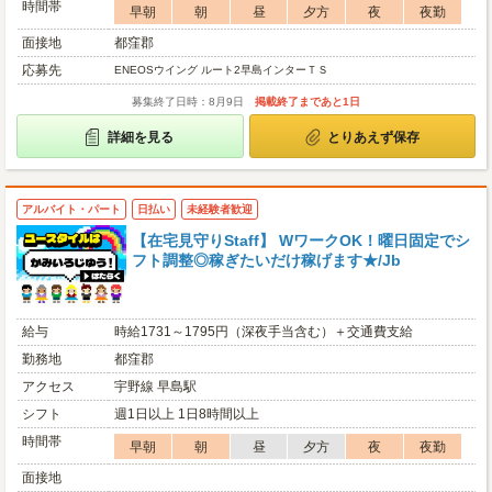
時間帯
早朝
朝
昼
夕方
夜
夜勤
面接地
都窪郡
応募先
ENEOSウイング ルート2早島インターＴＳ
募集終了日時：8月9日
掲載終了まであと1日
詳細を見る
とりあえず保存
アルバイト・パート
日払い
未経験者歓迎
【在宅見守りStaff】 WワークOK！曜日固定でシ
フト調整◎稼ぎたいだけ稼げます★/Jb
給与
時給1731～1795円（深夜手当含む）＋交通費支給
勤務地
都窪郡
アクセス
宇野線 早島駅
シフト
週1日以上 1日8時間以上
時間帯
早朝
朝
昼
夕方
夜
夜勤
面接地