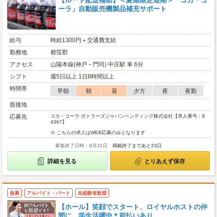
【ルート配送補助】＜夏期限定短期＞「コカ・コ
ーラ」自動販売機製品補充サポート
給与
時給1300円＋交通費支給
勤務地
都窪郡
アクセス
山陽本線(神戸－門司) 中庄駅 車 6分
シフト
週5日以上 1日8時間以上
時間帯
早朝
朝
昼
夕方
夜
夜勤
面接地
応募先
コカ・コーラ ボトラーズジャパンベンディング株式会社【求人番号：8
4367】
※ こちらの求人はWEB応募のみとなります
募集終了日時：8月31日
掲載終了まであと23日
詳細を見る
とりあえず保存
急募
アルバイト・パート
未経験者歓迎
【ホール】笑顔でスタート、ロイヤルホストの仲
間に。学生活躍中＊前払いあり