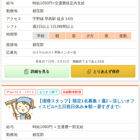
給与
時給1050円+交通費規定内支給
勤務地
都窪郡
アクセス
宇野線 早島駅 徒歩 14分
シフト
週2日以上 1日2時間以上
時間帯
早朝
朝
昼
夕方
夜
夜勤
面接地
都窪郡
応募先
ロイヤルホスト早島インター店
募集終了日時：8月31日
掲載終了まであと23日
詳細を見る
とりあえず保存
アルバイト・パート
もうすぐ終了
未経験者歓迎
【清掃スタッフ】限定1名募集！週2～涼しいオフ
ィスビル×土日祝日休み★朝～昼すぎまで♪
給与
時給1060円 ＋交通費一部支給
勤務地
都窪郡