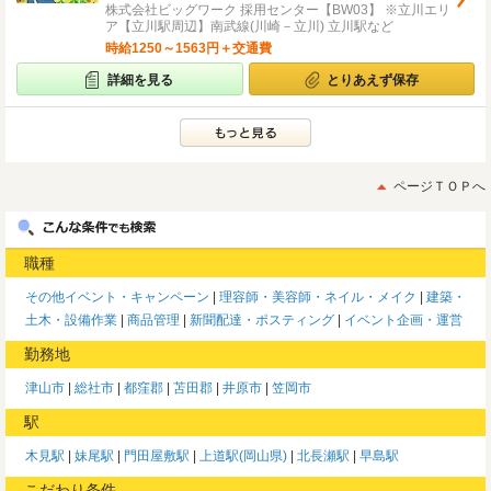
株式会社ビッグワーク 採用センター【BW03】 ※立川エリ
ア【立川駅周辺】南武線(川崎－立川) 立川駅など
時給1250～1563円＋交通費
詳細を見る
とりあえず保存
ページＴＯＰへ
職種
その他イベント・キャンペーン
理容師・美容師・ネイル・メイク
建築・
土木・設備作業
商品管理
新聞配達・ポスティング
イベント企画・運営
勤務地
津山市
総社市
都窪郡
苫田郡
井原市
笠岡市
駅
木見駅
妹尾駅
門田屋敷駅
上道駅(岡山県)
北長瀬駅
早島駅
こだわり条件