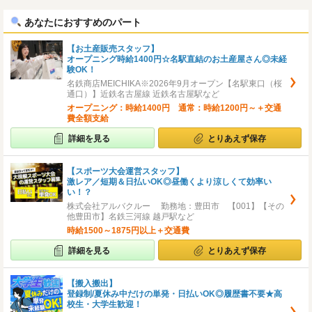
へ
へ
あなたにおすすめのパート
【お土産販売スタッフ】
オープニング時給1400円☆名駅直結のお土産屋さん◎未経
験OK！
名鉄商店MEICHIKA※2026年9月オープン【名駅東口（桜
通口）】近鉄名古屋線 近鉄名古屋駅など
オープニング：時給1400円 通常：時給1200円～＋交通
費全額支給
詳細を見る
とりあえず保存
【スポーツ大会運営スタッフ】
激レア／短期＆日払いOK◎昼働くより涼しくて効率い
い！？
株式会社アルバクルー 勤務地：豊田市 【001】【その
他豊田市】名鉄三河線 越戸駅など
時給1500～1875円以上＋交通費
詳細を見る
とりあえず保存
【搬入搬出】
登録制/夏休み中だけの単発・日払いOK◎履歴書不要★高
校生・大学生歓迎！